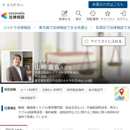
弁護士の方はこちら
ココナラへ
投稿する
探す
閲覧履歴
マイリスト
ログイン
ココナラ法律相談
東京都で法律相談できる弁護士
目黒区で法律相談で
マイリストに入れる
やまざき よしひろ
山﨑 慶寛
弁護士
弁護士法人レイスター法律事務所
中目黒駅
東京都
目黒区中目黒3-6-4 中目黒NNビル5階
対応体制
カード利用可
分割払い利用可
初回面談無料
休日面談可
WEB面談可
離婚・離婚後トラブル(養育費問題・面会交流など)・不倫慰謝料請求・男女ト
注意補足
ラブル(貞操権侵害・婚約破棄・認知請求など)に関するご相談に限り初回60分
無料で実施しています。
インタビュー
注力分野
事例紹介
料金表
プロフィール