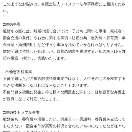
このようなお悩みは、弁護士法人レイスター法律事務所にご相談くださ
い。
□離婚事案
離婚する際には、離婚の話し合いでは、子どもに関する事項（親権者・
面会交流の条件）やお金に関する事項（財産分与・慰謝料・養育費・年
金分割・婚姻費用）など様々な事項を決めていかなければなりません。
離婚問題に習熟した弁護士が、最善の結果を獲得するためのあらゆる方
策を模索・検討し、実践いたします。
□不倫慰謝料事案
不倫問題はただの損害賠償請求事案ではなく、人生そのものを左右する
大きな決断をしなければならないこともあります。
不倫問題を契機に発生し得る様々な問題点に関して、経験豊富な弁護士
が親身になって対応いたします。
□離婚後トラブル事案
離婚後も、養育費を増額したい、財産分与・慰謝料・養育費を支払って
もらえない、面会条件が実際の状況と合わないものになったなど様々な