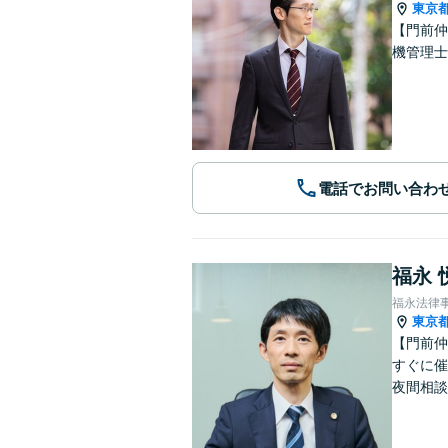
東京
【門前仲
機管理
電話でお問い合わ
福永 
福永法律
東京
【門前仲
すぐに催
夜間相談