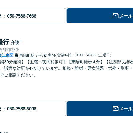
せ
メール
隆行
弁護士
野法律事務所
都
江東区
東陽町駅
から徒歩4分
営業時間：10:00~20:00（土曜日）
|
談30分無料】【土曜・夜間相談可】【東陽町徒歩４分】【法務部長経
、誠実な対応を心がけています。相続・離婚・男女問題・労働・刑事・
ぞご相談ください。
せ
メール