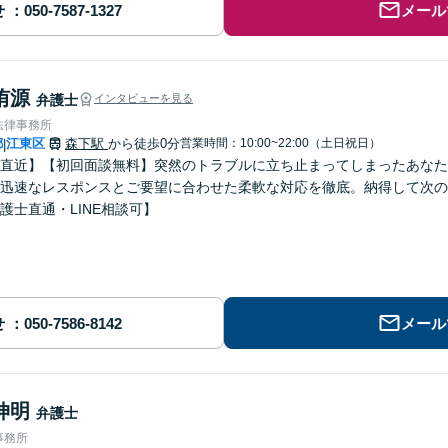
せ
メール
侑源
弁護士
インタビューを見る
法律事務所
都
江東区
森下駅
から徒歩0分
営業時間：10:00~22:00（土日祝日）
|
直近】【初回面談無料】突然のトラブルに立ち止まってしまったあなた
迅速なレスポンスとご要望に合わせた柔軟な対応を徹底。納得して次の
護士直通・LINE相談可】
せ
メール
伸明
弁護士
事務所