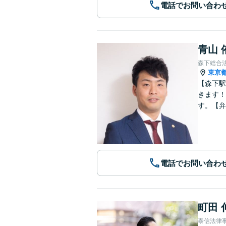
電話でお問い合わ
青山 
森下総合
東京
【森下駅
きます！
す。【弁
電話でお問い合わ
町田 
泰信法律