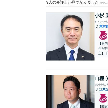
9
人の弁護士が見つかりました
(検索結
小杉 
もんなか
東京
【初回
手が行
上】【
山極 
弁護士法
江東
【関東