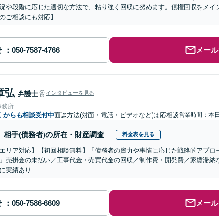
況や段階に応じた適切な方法で、粘り強く回収に努めます。債権回収をメイ
のご相談にも対応】
せ
メール
章弘
弁護士
インタビューを見る
事務所
区
からも相談受付中
面談方法(対面・電話・ビデオなど)は応相談
営業時間：本
相手(債務者)の所在・財産調査
料金表を見る
エリア対応】【初回相談無料】「債務者の資力や事情に応じた戦略的アプロ
」売掛金の未払い／工事代金・売買代金の回収／制作費・開発費／家賃滞納
に実績あり
せ
メール