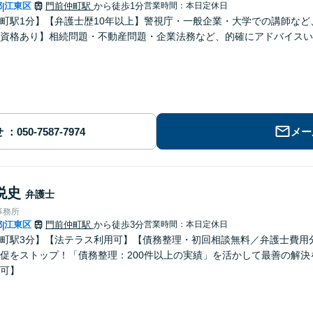
都
江東区
門前仲町駅
から徒歩1分
営業時間：本日定休日
|
町駅1分】【弁護士歴10年以上】警視庁・一般企業・大学での講師な
士資格あり】相続問題・不動産問題・企業法務など、的確にアドバイスい
せ
メー
悦史
弁護士
事務所
都
江東区
門前仲町駅
から徒歩3分
営業時間：本日定休日
|
町駅3分】【法テラス利用可】【債務整理・初回相談無料／弁護士費用分
促をストップ！「債務整理：200件以上の実績」を活かして最善の解
可】