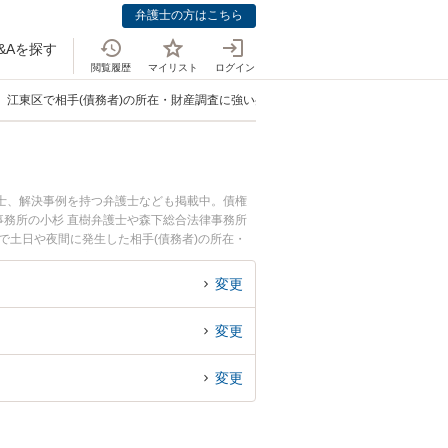
弁護士の方はこちら
&Aを探す
閲覧履歴
マイリスト
ログイン
江東区で相手(債務者)の所在・財産調査に強い弁護士
護士、解決事例を持つ弁護士なども掲載中。債権
務所の小杉 直樹弁護士や森下総合法律事務所
で土日や夜間に発生した相手(債務者)の所在・
検索したい』『初回相談無料で相手(債務者)の
変更
変更
変更