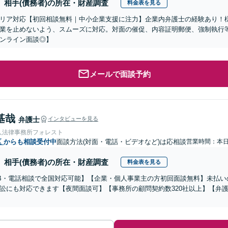
相手(債務者)の所在・財産調査
料金表を見る
リア対応【初回相談無料｜中小企業支援に注力】企業内弁護士の経験あり！
業を止めないよう、スムーズに対応。対面の催促、内容証明郵便、強制執行
ンライン面談◎】
メールで面談予約
基哉
弁護士
インタビューを見る
人法律事務所フォレスト
区
からも相談受付中
面談方法(対面・電話・ビデオなど)は応相談
営業時間：本
相手(債務者)の所在・財産調査
料金表を見る
B・電話相談で全国対応可能】【企業・個人事業主の方初回面談無料】未払い
訟にも対応できます【夜間面談可】【事務所の顧問契約数320社以上】【弁護