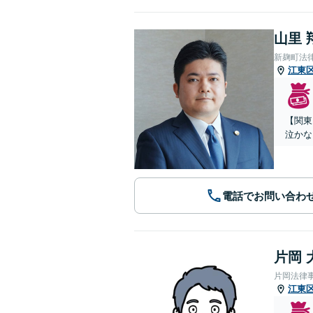
山里 
新麹町法
江東
【関東
泣かな
電話でお問い合わ
片岡 
片岡法律
江東