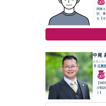
関東エ
択。事
を【オ
中尾 
弁護士法
江東
【WE
少額訴
ト】