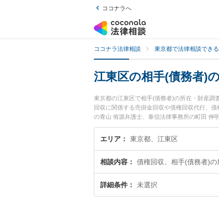
ココナラへ
ココナラ法律相談
東京都で法律相談できる
江東区の相手(債務者)
東京都の江東区で相手(債務者)の所在・財産
回収に関係する売掛金回収や債権回収代行、債
の青山 侑源弁護士、泰信法律事務所の町田 伸
財産調査のトラブルを今すぐに弁護士に相談した
所在・財産調査を法律相談できる江東区内の弁
エリア
東京都、江東区
相談内容
債権回収、相手(債務者)
詳細条件
未選択