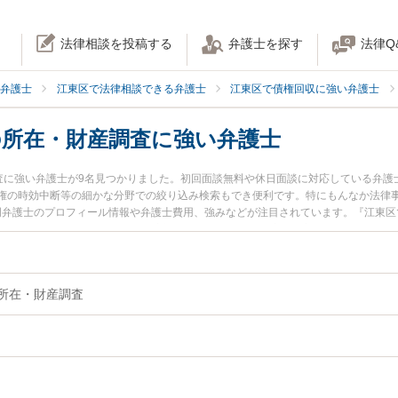
法律相談を投稿する
弁護士を探す
法律Q
弁護士
江東区で法律相談できる弁護士
江東区で債権回収に強い弁護士
の所在・財産調査に強い弁護士
調査に強い弁護士が9名見つかりました。初回面談無料や休日面談に対応している弁
権の時効中断等の細かな分野での絞り込み検索もでき便利です。特にもんなか法律事
明弁護士のプロフィール情報や弁護士費用、強みなどが注目されています。『江東区
い』『相手(債務者)の所在・財産調査のトラブル解決の実績豊富な近くの弁護士を
護士に相談予約したい』などでお困りの相談者さんにおすすめです。
の所在・財産調査