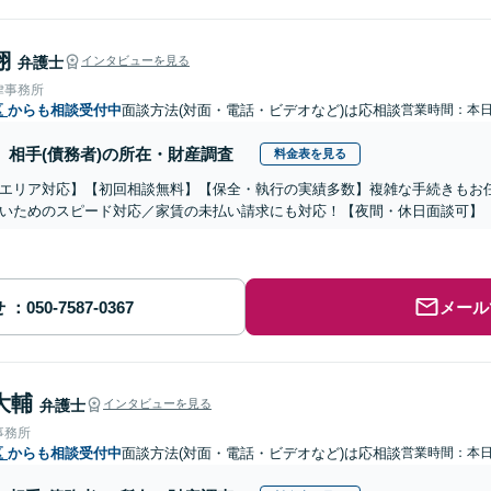
翔
弁護士
インタビューを見る
律事務所
区
からも相談受付中
面談方法(対面・電話・ビデオなど)は応相談
営業時間：本
相手(債務者)の所在・財産調査
料金表を見る
エリア対応】【初回相談無料】【保全・執行の実績多数】複雑な手続きもお
いためのスピード対応／家賃の未払い請求にも対応！【夜間・休日面談可】
せ
メール
大輔
弁護士
インタビューを見る
事務所
区
からも相談受付中
面談方法(対面・電話・ビデオなど)は応相談
営業時間：本