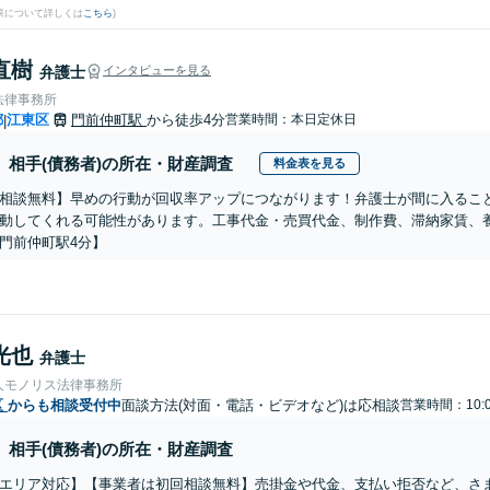
果について詳しくは
こちら
)
直樹
弁護士
インタビューを見る
法律事務所
都
江東区
門前仲町駅
から徒歩4分
営業時間：本日定休日
|
相手(債務者)の所在・財産調査
料金表を見る
相談無料】早めの行動が回収率アップにつながります！弁護士が間に入るこ
動してくれる可能性があります。工事代金・売買代金、制作費、滞納家賃、養
門前仲町駅4分】
光也
弁護士
人モノリス法律事務所
区
からも相談受付中
面談方法(対面・電話・ビデオなど)は応相談
営業時間：10:
相手(債務者)の所在・財産調査
エリア対応】【事業者は初回相談無料】売掛金や代金、支払い拒否など、さ