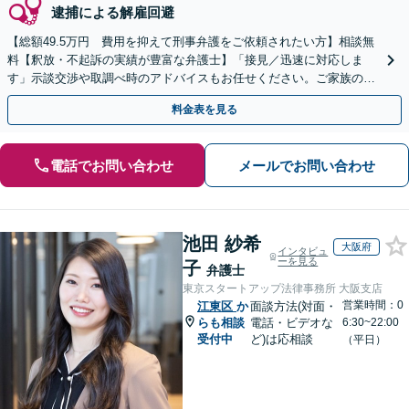
逮捕による解雇回避
【総額49.5万円 費用を抑えて刑事弁護をご依頼されたい方】相談無
料【釈放・不起訴の実績が豊富な弁護士】「接見／迅速に対応しま
す」示談交渉や取調べ時のアドバイスもお任せください。ご家族の心
情にも寄り添って対応します
料金表を見る
電話でお問い合わせ
メールでお問い合わせ
池田 紗希
大阪府
インタビュ
ーを見る
子
弁護士
東京スタートアップ法律事務所 大阪支店
営業時間：0
江東区
か
面談方法(対面・
らも相談
電話・ビデオな
6:30~22:00
受付中
ど)は応相談
（平日）