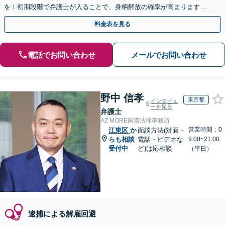
を！初期段階で弁護士が入ることで、身柄解放の確率が高まります。
痴漢・暴行・薬物等の刑事全般、まずはご相談ください。
料金表を見る
電話でお問い合わせ
メールでお問い合わせ
野中 信孝
東京都
インタビュ
ーを見る
弁護士
AZ MORE国際法律事務所
営業時間：0
江東区
か
面談方法(対面・
らも相談
電話・ビデオな
9:00~21:00
受付中
ど)は応相談
（平日）
逮捕による解雇回避