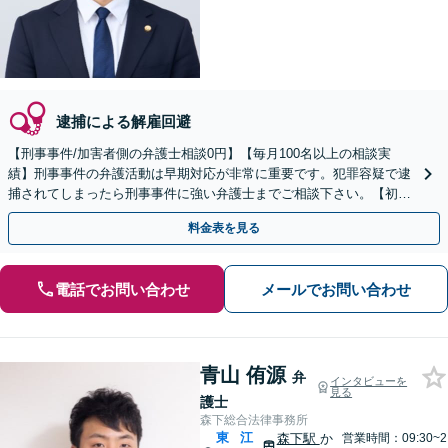
逮捕による解雇回避
【刑事事件/加害者側の弁護士相談0円】【毎月100名以上の相談実
績】刑事事件の弁護活動は早期対応が非常に重要です。犯罪容疑で逮
捕されてしまったら刑事事件に強い弁護士までご相談下さい。【初回
相談０円(電話)】【加害者側の相談専門】
料金表を見る
電話でお問い合わせ
メールでお問い合わせ
青山 侑源
弁
インタビューを
見る
護士
森下総合法律事務所
東
江
森下駅
か
営業時間：09:30~2