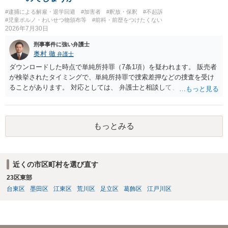
#逮捕による解雇・退学回避
#加害者
#釈放・保釈
#不起訴
#児童ポルノ・わいせつ物頒布等
#前科・前歴をつけたくない
2026年7月30日
刑事事件に強い弁護士
奥村 徹
弁護士
ダウンロードした時点で単純所持罪（7条1項）を疑われます。 販売者
が検挙されたタイミングで、単純所持罪で捜索差押などの捜査を受け
ることがあります。 対応としては、 弁護士と相談して、 児童ポルノ
と知らなかったという弁解を厚くした書面を作成してもらい 警察に相
談しておく などが考えられます。
もっとみる
近くの市区町村を選び直す
23区東部
台東区
墨田区
江東区
荒川区
足立区
葛飾区
江戸川区