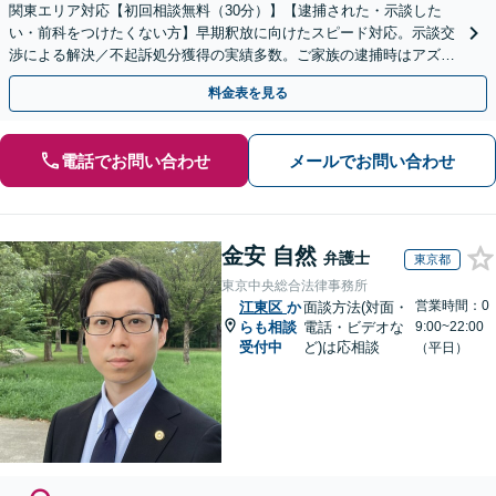
関東エリア対応【初回相談無料（30分）】【逮捕された・示談した
い・前科をつけたくない方】早期釈放に向けたスピード対応。示談交
渉による解決／不起訴処分獲得の実績多数。ご家族の逮捕時はアズモ
アにすぐご連絡を！【中国語対応可】
料金表を見る
電話でお問い合わせ
メールでお問い合わせ
金安 自然
弁護士
東京都
東京中央総合法律事務所
営業時間：0
江東区
か
面談方法(対面・
らも相談
電話・ビデオな
9:00~22:00
受付中
ど)は応相談
（平日）