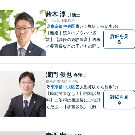
は、お気軽にご相談くださ
い。相続・男女問題に注力し
鈴木 淳
弁護士
ます。
なごみ法律事務所
東京都
中央区
八丁堀駅
から徒歩3分
|
【離婚手続きのノウハウ多
詳細を見
数】【調停の経験豊富】親権
る
／養育費などの子どもの問題
にも対応【顧問契約実績多
数】LINEでいつでもすぐに相
談可能。一人ひとりのお悩み
に真摯に向き合い最後までサ
濵門 俊也
弁護士
ポート。性別・年齢問わず、
東京新生法律事務所
お気軽にご相談ください【八
東京都
中央区
人形町駅
から徒歩2分
|
丁堀駅徒歩2分】
【時間制限なし！初回相談無
詳細を見
料】ご依頼は相談後にご検討
る
ください【著書多数】【離婚
の解決実績300件以上】心の
ケアもしながら全力でサポー
トします【相続問題】複雑な
遺産分割・相続放棄・遺留分