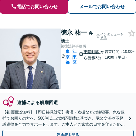
電話でお問い合わせ
メールでお問い合わせ
徳永 祐一
弁
インタビューを
見る
護士
祐徳法律事務所
東
江
東陽町駅
か
営業時間：10:00~
京
東
|
19:00（平日）
ら徒歩3分
都
区
逮捕による解雇回避
【初回面談無料】【即日接見対応】痴漢・盗撮などの性犯罪、急な逮
捕でお困りの方へ。500件以上の対応実績に基づき、示談交渉や不起
訴獲得を全力でサポートします。ご本人とご家族の日常を守るために
迅速に動きます。【東陽町駅3分】
料金表を見る