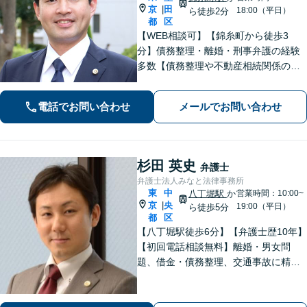
京
田
|
18:00（平日）
ら徒歩2分
都
区
【WEB相談可】【錦糸町から徒歩3
分】債務整理・離婚・刑事弁護の経験
多数【債務整理や不動産相続関係の著
書執筆経験あり】まずはお気軽にご相
談ください【LINEで連絡可】【夜間・
電話でお問い合わせ
メールでお問い合わせ
休日面談可】【完全個室】【法テラス
利用可】
杉田 英史
弁護士
弁護士法人みなと法律事務所
東
中
八丁堀駅
か
営業時間：10:00~
京
央
|
19:00（平日）
ら徒歩5分
都
区
【八丁堀駅徒歩6分】【弁護士歴10年】
【初回電話相談無料】離婚・男女問
題、借金・債務整理、交通事故に精通
しています。依頼者さまに真摯に向き
合い、諦めることなく解決へと導いて
まいります。お困りごとはお早めにご