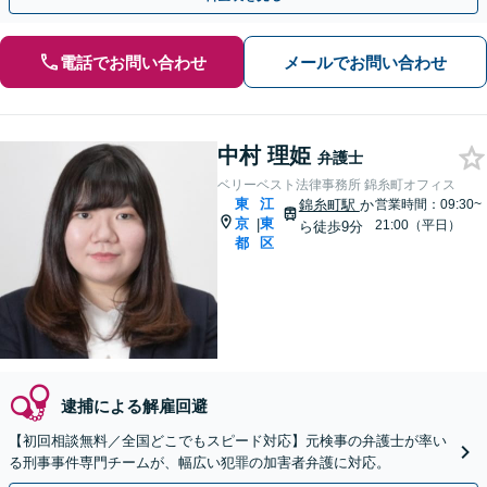
電話でお問い合わせ
メールでお問い合わせ
中村 理姫
弁護士
ベリーベスト法律事務所 錦糸町オフィス
東
江
錦糸町駅
か
営業時間：09:30~
京
東
|
21:00（平日）
ら徒歩9分
都
区
逮捕による解雇回避
【初回相談無料／全国どこでもスピード対応】元検事の弁護士が率い
る刑事事件専門チームが、幅広い犯罪の加害者弁護に対応。