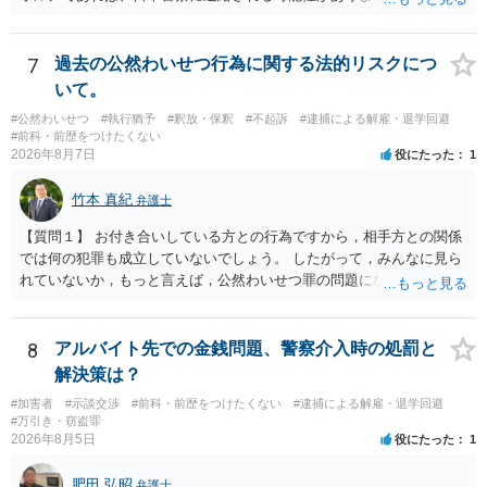
しては、犯罪を疑われるので、弁護士に相談した上で、画像を消去す
るなり、警察に相談するなり、検討してください
7
過去の公然わいせつ行為に関する法的リスクにつ
いて。
#公然わいせつ
#執行猶予
#釈放・保釈
#不起訴
#逮捕による解雇・退学回避
#前科・前歴をつけたくない
2026年8月7日
役にたった
1
竹本 真紀
弁護士
【質問１】 お付き合いしている方との行為ですから，相手方との関係
では何の犯罪も成立していないでしょう。 したがって，みんなに見ら
れていないか，もっと言えば，公然わいせつ罪の問題にならないかの
話だと思います。 公然わいせつ罪では，まず，公然性が必要です。 公
然性は，不特定又は多数の方が認識できる状態か否かで判断されま
す。 本件は，車の中という閉鎖された空間で行っており，不特定又は
8
アルバイト先での金銭問題、警察介入時の処罰と
多数の方が認識するのは困難な状態ですから，公然性はないと思いま
解決策は？
す。 また，意図的に示そうとする故意が必要ですが，本件では，通過
#加害者
#示談交渉
#前科・前歴をつけたくない
#逮捕による解雇・退学回避
する車両があると服を着ている（わいせつな状態をなくしている）の
#万引き・窃盗罪
ですから，むしろ見られないようにしており，故意が認められること
2026年8月5日
役にたった
1
はありません。 以上より，公然わいせつ罪には該当しませんから，捜
査の対象になることはありません。 警察から連絡がくることもないで
肥田 弘昭
弁護士