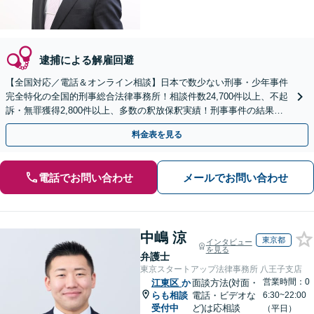
逮捕による解雇回避
【全国対応／電話＆オンライン相談】日本で数少ない刑事・少年事件
完全特化の全国的刑事総合法律事務所！相談件数24,700件以上、不起
訴・無罪獲得2,800件以上、多数の釈放保釈実績！刑事事件の結果は
弁護士の腕次第で変わります【初回相談無料】
料金表を見る
電話でお問い合わせ
メールでお問い合わせ
中嶋 涼
東京都
インタビュー
を見る
弁護士
東京スタートアップ法律事務所 八王子支店
営業時間：0
江東区
か
面談方法(対面・
らも相談
電話・ビデオな
6:30~22:00
受付中
ど)は応相談
（平日）