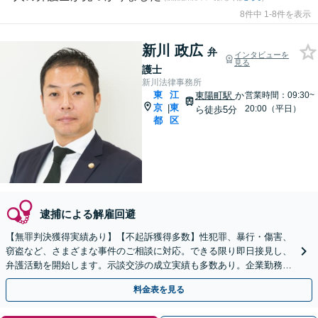
8件中 1-8件を表示
新川 政広
弁
インタビューを
見る
護士
新川法律事務所
東
江
東陽町駅
か
営業時間：09:30~
京
東
|
20:00（平日）
ら徒歩5分
都
区
逮捕による解雇回避
【無罪判決獲得実績あり】【不起訴獲得多数】性犯罪、暴行・傷害、
窃盗など、さまざまな事件のご相談に対応。できる限り即日接見し、
弁護活動を開始します。示談交渉の成立実績も多数あり。企業勤務経
験あり、横領などのご相談も対応します【東陽町4分】
料金表を見る