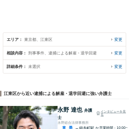
／離婚問題／借金問題／交通
事故／刑事事件など、幅広く
対応します。法律トラブルで
お悩みの方は、お気軽にご相
談ください。
エリア
東京都、江東区
変更
相談内容
刑事事件、逮捕による解雇・退学回避
変更
詳細条件
未選択
変更
江東区から近い逮捕による解雇・退学回避に強い弁護士
永野 達也
弁護
インタビューを見
る
士
永野総合法律事務所
東
墨
錦糸町駅
か
営業時間：10:00~