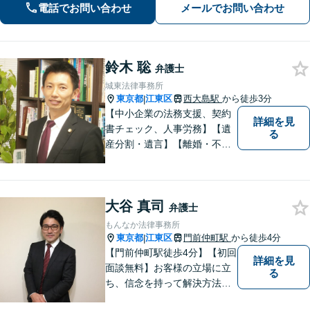
電話でお問い合わせ
メールでお問い合わせ
で休日・夜間相談可】
鈴木 聡
弁護士
城東法律事務所
東京都
江東区
西大島駅
から徒歩3分
|
【中小企業の法務支援、契約
詳細を見
書チェック、人事労務】【遺
る
産分割・遺言】【離婚・不倫
慰謝料】【江東区で14年目の
弁護士】【Zoom相談可】【弁
護士が全て対応】【無料相談
大谷 真司
分野あり】民間企業出身の弁
弁護士
護士が、経営者・ビジネスパ
もんなか法律事務所
ーソンの悩みに「速く・適切
東京都
江東区
門前仲町駅
から徒歩4分
|
に」対応。
【門前仲町駅徒歩4分】【初回
詳細を見
面談無料】お客様の立場に立
る
ち、信念を持って解決方法を
アドバイスします。相続問題