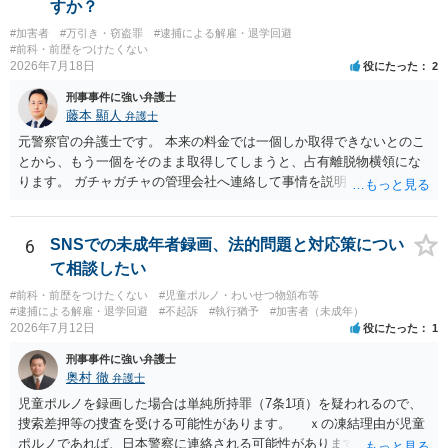
すか？
#加害者
#万引き・窃盗罪
#逮捕による解雇・退学回避
#前科・前歴をつけたくない
2026年7月18日
役にたった
2
刑事事件に強い弁護士
藤本 顯人
弁護士
元警察官の弁護士です。 本来の料金では一個しか取得できないとのこ
とから、もう一個をそのまま取得してしまうと、占有離脱物横領にな
ります。 ガチャガチャの管理会社へ連絡して事情を説明して一個返還
するか、一回分の追加料金を支払って取得するのが良いと思います。
あるいは管理会社がお金は不要かつ返還不要との申し出があれば取得
しても問題ありません。
6
SNSでの未成年者録画、法的問題と対応策につい
て相談したい
#前科・前歴をつけたくない
#児童ポルノ・わいせつ物頒布等
#逮捕による解雇・退学回避
#不起訴
#執行猶予
#加害者（未成年）
2026年7月12日
役にたった
1
刑事事件に強い弁護士
奥村 徹
弁護士
児童ポルノを録画した場合は単純所持罪（7条1項）を疑われるので、
捜索差押等の捜査を受ける可能性があります。 ｘの凍結理由が児童
ポルノであれば、日本警察に連絡される可能性があります。 対応と