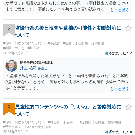
か尋ねても電話では教えられませんとの事。 →事件捜査の場合にその
ように伝えます。 事前にヒントを与えると言い訳されるからです。 ・
満員電車の中でかなり女性と密着してしまった可能性があるとの心当
たり →やはり痴漢として疑われているのでは。 そもそも痴漢をやって
ないのであれば、何も疑われる筋合いは無いわけですし狼狽える必要
2
盗撮行為の後日捜査や逮捕の可能性と初動対応に
はないですね。
ついて
#前科・前歴をつけたくない
#不起訴
#逮捕による解雇・退学回避
#盗撮・のぞき
#加害者
2026年7月27日
役にたった
2
刑事事件に強い弁護士
井上 祐司
弁護士
・盗撮行為を現認した証拠がないこと ・画像が撮影されたことの客観
的証拠がないこと から、警察が対応し事件される可能性は極めて低い
ものと予想します。
3
児童性的コンテンツへの「いいね」と警察対応に
ついて
#前科・前歴をつけたくない
#加害者（未成年）
#逮捕による解雇・退学回避
#児童ポルノ・わいせつ物頒布等
2026年7月11日
役にたった
8