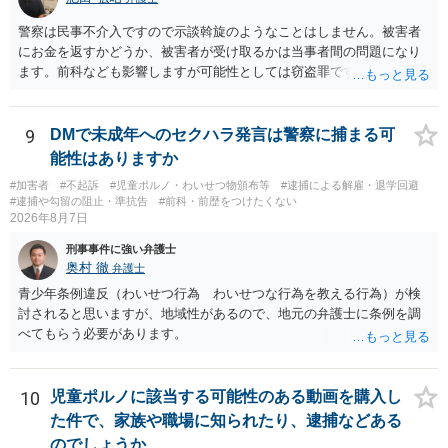
しょう。 【質問２】 見せようと思っていないことは，服を着たりする
行為から明らかです。したがいまして，注意を受けることさえありま
警察は民事不介入ですので示談斡旋のようなことはしません。被害者
せん。まして，刑罰として罰せられることもありません。 【質問３】
にお金を返すかどうか、被害者が受け取るかは当事者間の問題になり
以上のように犯罪の嫌疑が否定されますから，逮捕勾留される可能性
ます。前科なども影響しますが可能性としては窃盗罪ですので、逮捕
はありません。その理由がないのです。 【質問４】 起訴猶予は，犯罪
勾留や略式起訴などの可能性もあります。ご参考にしてください。
が成立することが前提ですので，不起訴とする理由としても前提を欠
いています。不起訴にするにしても，不起訴の可能性はありません。
9
DMで未成年へのセクハラ発言は警察に捕まる可
あえて不起訴の理由を挙げるなら，「嫌疑不十分」か「嫌疑なし」で
能性はありますか
す。
#加害者
#不起訴
#児童ポルノ・わいせつ物頒布等
#逮捕による解雇・退学回避
#逮捕や勾留の阻止・準抗告
#前科・前歴をつけたくない
2026年8月7日
刑事事件に強い弁護士
奥村 徹
弁護士
青少年条例違反（わいせつ行為 わいせつな行為を教える行為）が検
討されると思いますが、地域性があるので、地元の弁護士に条例を調
べてもらう必要があります。
10
児童ポルノに該当する可能性のある動画を購入し
た件で、家族や職場に知られたり、逮捕などある
のでしょうか