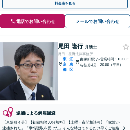
料金表を見る
電話でお問い合わせ
メールでお問い合わせ
尾田 隆行
弁護士
尾田・星野法律事務所
東
江
東陽町駅
か
営業時間：10:00~
京
東
|
20:00（平日）
ら徒歩4分
都
区
逮捕による解雇回避
【東陽町４分】【初回相談30分無料】【土曜・夜間相談可】「家族が
逮捕された」「事情聴取を受けた」そんな時はできるだけ早くご連絡