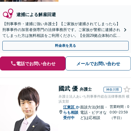
逮捕による解雇回避
【刑事事件・逮捕に強い弁護士】【ご家族が逮捕されてしまったら】
刑事事件の加害者側専門の法律事務所です。ご家族が警察に逮捕され
てしまった方は無料相談をご利用ください。【全国29拠点体制の広域
対応】【弁護士待機中/当日中の電話相談可(予約制)】
料金表を見る
電話でお問い合わせ
メールでお問い合わせ
國武 優
弁護士
神奈川県
弁護士法人あいち刑事事件総合法律事務所 横
浜支部
営業時間：0
江東区
か
面談方法(対面・
らも相談
電話・ビデオな
0:00~23:59
受付中
ど)は応相談
（平日）