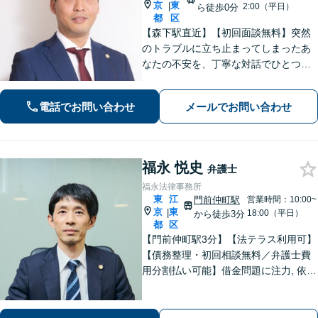
京
東
|
2:00（平日）
ら徒歩0分
都
区
【森下駅直近】【初回面談無料】突然
のトラブルに立ち止まってしまったあ
なたの不安を、丁寧な対話でひとつず
つ紐解きます！迅速なレスポンスとご
要望に合わせた柔軟な対応を徹底。納
電話でお問い合わせ
メールでお問い合わせ
得して次の一歩を踏み出せるよう全力
で寄り添います。【弁護士直通・LINE
相談可】
福永 悦史
弁護士
福永法律事務所
東
江
門前仲町駅
営業時間：10:00~
京
東
|
18:00（平日）
から徒歩3分
都
区
【門前仲町駅3分】【法テラス利用可】
【債務整理・初回相談無料／弁護士費
用分割払い可能】借金問題に注力, 依頼
後はすぐに催促をストップ！「債務整
理：200件以上の実績」を活かして最善
の解決を共に目指します。【事前予約