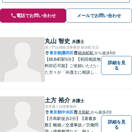
電話でお問い合わせ
メールでお問い合わせ
丸山 智史
弁護士
虎ノ門法律経済事務所 錦糸町支店
東京都
墨田区
錦糸町駅
から徒歩5分
|
【錦糸町駅5分】【初回相談無
詳細を見
料対応可能】ご依頼いただい
る
た方々が「弁護士に相談して
よかった」とご満足いただけ
るよう、日々の精進を重ねな
がら、法律問題に真摯に向き
合います。お金にまつわるト
土方 裕介
弁護士
ラブルや終活に関するお悩み
清澄通り法律事務所
もお気軽にご相談ください。
東京都
中央区
月島駅
から徒歩2分
|
【月島駅徒歩2分】【著書多
詳細を見
数】離婚／交通事故／労働問
る
題／債務整理など、個人・法