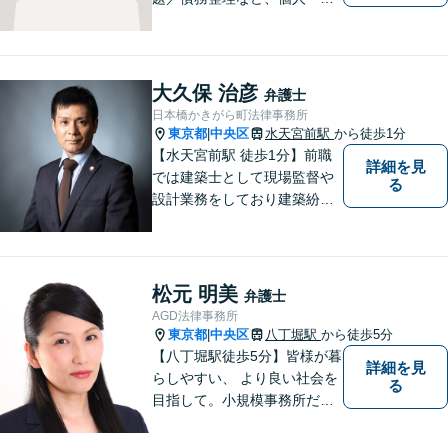
人問わず幅広い案件に対応可
能です。フットワークを生か
し、早期解決を図ります。
「リーズナブルな費用で高品
大久保 治彦
弁護士
質な法的サービス」を目指し
日本橋かきがら町法律事務所
ます。
東京都
中央区
水天宮前駅
から徒歩1分
|
【水天宮前駅 徒歩1分】前職
詳細を見
では建築士として現場監督や
る
設計業務をしており建築紛争
を中心に活動してきました。
弁護士に相談するのはちょっ
と気が引ける…といった方々
のために、広く開かれた法律
松元 明美
弁護士
事務所を目指しております。
AGD法律事務所
東京都
中央区
八丁堀駅
から徒歩5分
|
【八丁堀駅徒歩5分】皆様が暮
詳細を見
らしやすい、 より良い社会を
る
目指して。小規模事務所だか
らこその手厚く、丁寧な対応
をお届けします。お困りの方