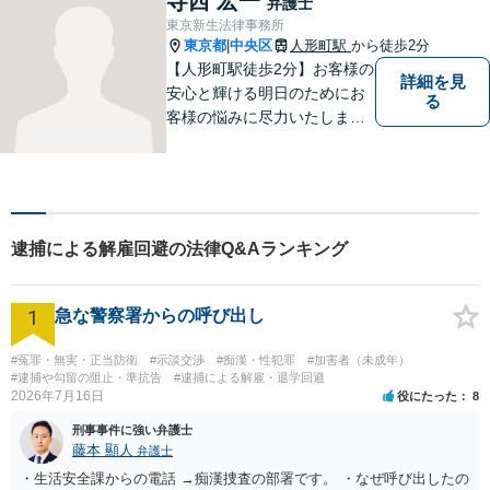
寺西 宏一
弁護士
なども、基本からわかりやす
東京新生法律事務所
くご説明します【人形町駅2
東京都
中央区
人形町駅
から徒歩2分
|
分】
【人形町駅徒歩2分】お客様の
詳細を見
安心と輝ける明日のためにお
る
客様の悩みに尽力いたしま
す。お客様に親身に寄り添
い、迅速な解決を目指しま
す。一人で悩んでいても問題
が解決することはありませ
ん。 お気軽にご相談くださ
逮捕による解雇回避の法律Q&Aランキング
い。
1
急な警察署からの呼び出し
#冤罪・無実・正当防衛
#示談交渉
#痴漢・性犯罪
#加害者（未成年）
#逮捕や勾留の阻止・準抗告
#逮捕による解雇・退学回避
2026年7月16日
役にたった
8
刑事事件に強い弁護士
藤本 顯人
弁護士
・生活安全課からの電話 →痴漢捜査の部署です。 ・なぜ呼び出したの