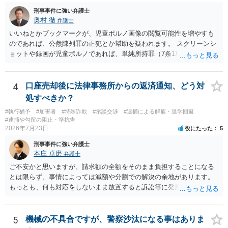
刑事事件に強い弁護士
奥村 徹
弁護士
いいねとかブックマークが、児童ポルノ画像の閲覧可能性を増やすも
のであれば、公然陳列罪の正犯とか幇助を疑われます。 スクリーンシ
ョットや録画が児童ポルノであれば、単純所持罪（7条1項）になりま
す。 いいね・ブックマークが犯罪になるかは微妙ですが、もとの児童
ポルノ画像の陳列者の関連先として、任意で取調を受けた人はいま
す。 snsのサーバー凍結の具体的理由はわかりませんが、児童ポルノ
4
口座売却後に法律事務所からの返済通知、どう対
であれば、日本警察に連絡されて、日本の刑罰法規に触れる点があれ
処すべきか？
ば、捜査を受けることがあります。
#執行猶予
#加害者
#特殊詐欺
#示談交渉
#逮捕による解雇・退学回避
#逮捕や勾留の阻止・準抗告
2026年7月23日
役にたった
5
刑事事件に強い弁護士
本庄 卓磨
弁護士
ご不安かと思いますが、請求額の全額をそのまま負担することになる
とは限らず、事情によっては減額や分割での解決の余地があります。
もっとも、何も対応をしないまま放置すると訴訟等に発展してしまう
可能性がありますので、お早めに弁護士にご相談されることをおすす
めします。
5
機械の不具合ですが、警察沙汰になる事はありま