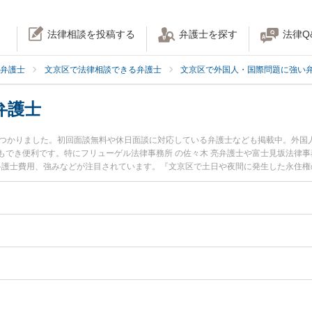
法律相談を投稿する
弁護士を探す
法律Q
弁護士
文京区で法律相談できる弁護士
文京区で外国人・国際問題に強い
弁護士
見つかりました。初回面談無料や休日面談に対応している弁護士なども掲載中。外国
もでき便利です。特にフリューゲル法律事務所 の佐々木 亮弁護士や富士見坂法律事
や弁護士費用、強みなどが注目されています。『文京区で土日や夜間に発生した永住
護士を検索したい』『初回相談無料で永住権を法律相談できる文京区内の弁護士に