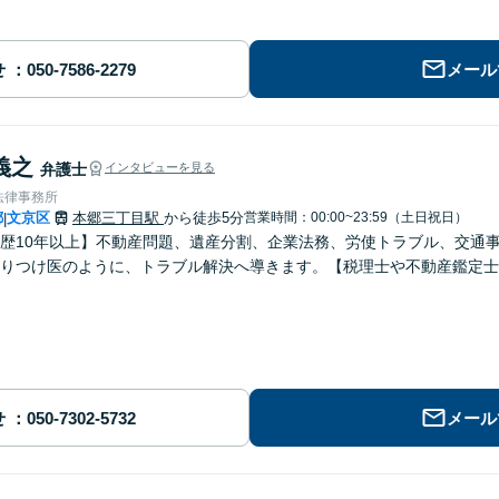
せ
メール
義之
弁護士
インタビューを見る
法律事務所
都
文京区
本郷三丁目駅
から徒歩5分
営業時間：00:00~23:59（土日祝日）
|
歴10年以上】不動産問題、遺産分割、企業法務、労使トラブル、交通
りつけ医のように、トラブル解決へ導きます。【税理士や不動産鑑定士
せ
メール