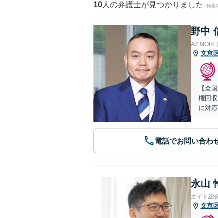
10
人の弁護士が見つかりました
(検索
野中 
AZ MO
文京
【全国
権回収
に対応
電話でお問い合わ
永山 
エイト総
文京