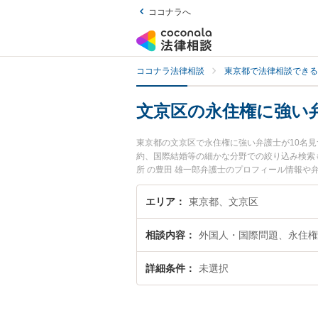
ココナラへ
ココナラ法律相談
東京都で法律相談できる
文京区の永住権に強い
東京都の文京区で永住権に強い弁護士が10名
約、国際結婚等の細かな分野での絞り込み検索
所 の豊田 雄一郎弁護士のプロフィール情報
『永住権のトラブル解決の実績豊富な近くの弁
すすめです。
エリア
東京都、文京区
相談内容
外国人・国際問題、永住権
詳細条件
未選択