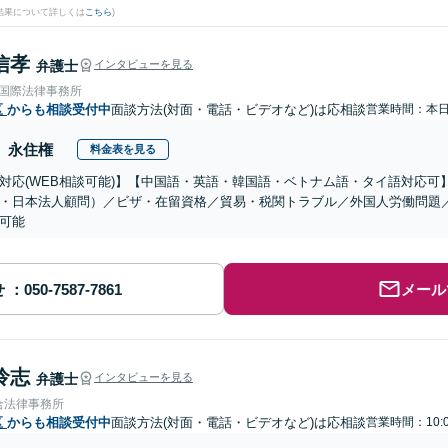
結果について詳しくは
こちら
)
信孝
弁護士
インタビューを見る
RE国際法律事務所
区
からも相談受付中
面談方法(対面・電話・ビデオなど)は応相談
営業時間：本
永住権
料金表を見る
対応(WEB相談可能)】【中国語・英語・韓国語・ベトナム語・タイ語対応可
・日本法人顧問）／ビザ・在留資格／貿易・税関トラブル／外国人労働問題
可能
せ
メール
怜志
弁護士
インタビューを見る
合法律事務所
区
からも相談受付中
面談方法(対面・電話・ビデオなど)は応相談
営業時間：10: