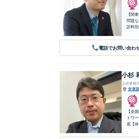
【関東
問題な
訳料別
電話でお問い合わ
小杉 
法律事務
文京
【全国
トワー
底【休