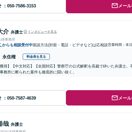
せ
メール
大介
弁護士
インタビューを見る
法律事務所
区
からも相談受付中
面談方法(対面・電話・ビデオなど)は応相談
営業時間：本
永住権
料金表を見る
獲得】【中文対応】【全国対応】警察庁の公式解釈を高裁で砕いた弁護士。
事務所に断られた案件も徹底的に闘い抜く。
せ
メール
裕哉
弁護士
沢綜合法律事務所