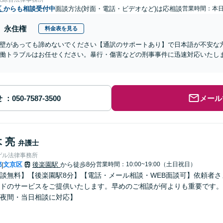
区
からも相談受付中
面談方法(対面・電話・ビデオなど)は応相談
営業時間：本
永住権
料金表を見る
壁があっても諦めないでください【通訳のサポートあり】で日本語が不安な
働トラブルはお任せください。暴行・傷害などの刑事事件に迅速対応いたし
せ
メール
 亮
弁護士
ゲル法律事務所
都
文京区
後楽園駅
から徒歩8分
営業時間：10:00~19:00（土日祝日）
|
談無料】【後楽園駅8分】【電話・メール相談・WEB面談可】依頼者
ドのサービスをご提供いたします。早めのご相談が何よりも重要です。
夜間・当日相談に対応】