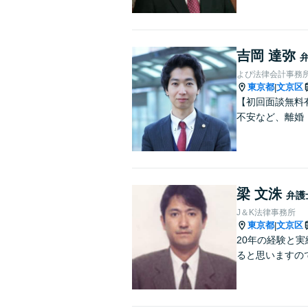
吉岡 達弥
よぴ法律会計事務
東京都
文京区
|
【初回面談無料
不安など、離婚
梁 文洙
弁護
J＆K法律事務所
東京都
文京区
|
20年の経験と
ると思いますの