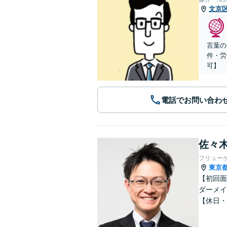
文京
言葉の
件・労
可】
電話でお問い合わ
佐々木
フリュー
東京
【初回面
ダーメイ
【休日・