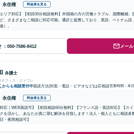
永住権
料金表を見る
エリア対応】【初回30分相談無料】外国籍の方の労働トラブル、国際離婚、
ど、さまざまなご相談に対応可能。通訳と提携しており、英語、ベトナム語
途）。
せ
メール
和
弁護士
所オフィス・エトワレ
区
からも相談受付中
面談方法(対面・電話・ビデオなど)は応相談
営業時間：本
永住権
料金表を見る
対応｜WEB面談可】【初回相談60分無料】【フランス語・英語対応】【ス
クを活かし、あなたが真に望む解決を目指します！法人・個人ともに相談多
日・夜間相談可】