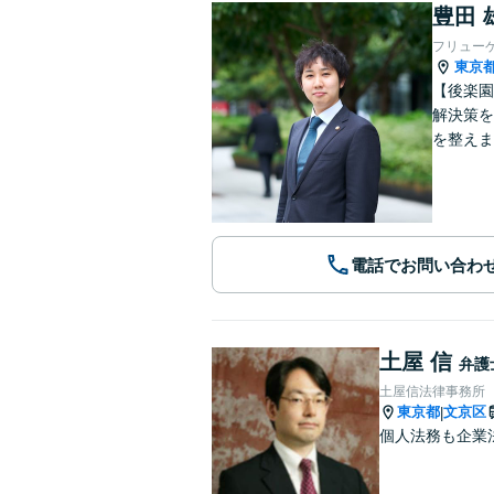
豊田 
フリュー
東京
【後楽園
解決策
を整えま
電話でお問い合わ
土屋 信
弁護
土屋信法律事務所
東京都
文京区
|
個人法務も企業