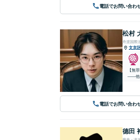
電話でお問い合わ
松村 
舟渡国際
文京
【無罪
——他
電話でお問い合わ
德田 
藤井・滝