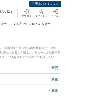
弁護士の方はこちら
&Aを探す
閲覧履歴
マイリスト
ログイン
弁護士
文京区で永住権に強い弁護士
人・国際問題に関係する国際離婚やハーグ条
務所の井上 義之弁護士、フリューゲル法律事務
権のトラブルを今すぐに弁護士に相談したい』
相談予約したい』などでお困りの相談者さんにお
変更
変更
変更