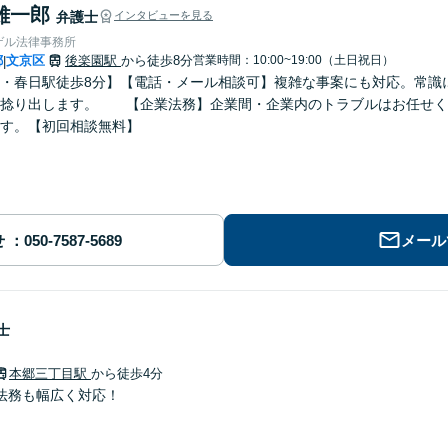
雄一郎
弁護士
インタビューを見る
ゲル法律事務所
都
文京区
後楽園駅
から徒歩8分
営業時間：10:00~19:00（土日祝日）
|
・春日駅徒歩8分】【電話・メール相談可】複雑な事案にも対応。常識
を捻り出します。 【企業法務】企業間・企業内のトラブルはお任せく
す。【初回相談無料】
せ
メール
士
本郷三丁目駅
から徒歩4分
法務も幅広く対応！