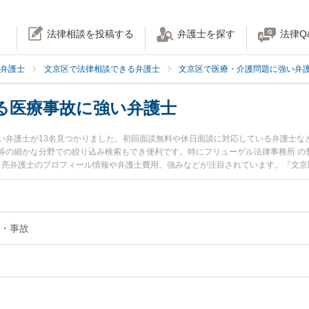
法律相談を投稿する
弁護士を探す
法律Q
弁護士
文京区で法律相談できる弁護士
文京区で医療・介護問題に強い弁
る医療事故に強い弁護士
い弁護士が13名見つかりました。初回面談無料や休日面談に対応している弁護士な
等の細かな分野での絞り込み検索もでき便利です。特にフリューゲル法律事務所 の
木 亮弁護士のプロフィール情報や弁護士費用、強みなどが注目されています。『文
』『検査ミスによる医療事故のトラブル解決の実績豊富な近くの弁護士を検索した
たい』などでお困りの相談者さんにおすすめです。
・事故