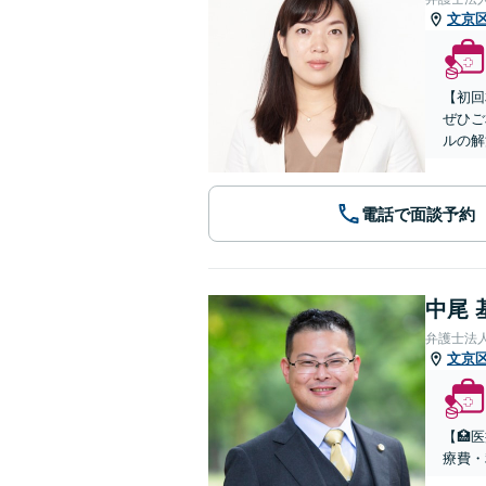
文京
【初回
ぜひご
ルの解
電話で面談予約
中尾 
弁護士法
文京
【🏥
療費・