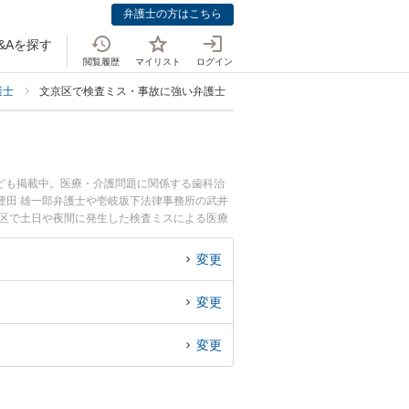
弁護士の方はこちら
&Aを探す
閲覧履歴
マイリスト
ログイン
護士
文京区で検査ミス・事故に強い弁護士
ども掲載中。医療・介護問題に関係する歯科治
豊田 雄一郎弁護士や壱岐坂下法律事務所の武井
京区で土日や夜間に発生した検査ミスによる医療
い』『初回相談無料で検査ミスによる医療事故を
変更
変更
変更