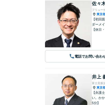
佐々木
フリュー
東京
【初回面
ダーメイ
【休日・
電話でお問い合わ
井上 
富士見坂
東京
【弁護士
い。かか
5分】