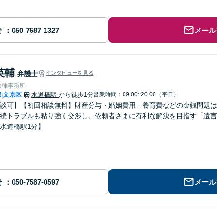
せ
メール
英輔
弁護士
インタビューを見る
法律事務所
都
文京区
水道橋駅
から徒歩1分
営業時間：09:00~20:00（平日）
|
談可】【初回相談無料】財産分与・婚姻費用・養育費などの金銭問題は
続トラブルも粘り強く交渉し、依頼者さまに有利な解決を目指す「遺言
水道橋駅1分】
せ
メール