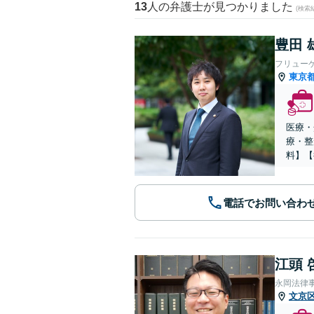
13
人の弁護士が見つかりました
(検索
豊田 
フリュー
東京
医療・
療・整
料】【
電話でお問い合わ
江頭 
永岡法律
文京