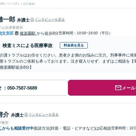
結果について詳しくは
こちら
)
雄一郎
弁護士
インタビューを見る
ゲル法律事務所
都
文京区
後楽園駅
から徒歩8分
営業時間：10:00~19:00（平日）
|
検査ミスによる医療事故
料金表を見る
介護トラブルはお任せください。患者さま側のお悩みに注力。刑事事件に発
形トラブルのご依頼も承っております。泣き寝入りせず、まずはご相談を【
後楽園駅徒歩8分】
せ
メール
啓介
弁護士
インタビューを見る
事務所
区
からも相談受付中
面談方法(対面・電話・ビデオなど)は応相談
営業時間：10:0