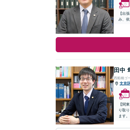
【出張
み、依
田中 
西船橋ゴ
文京
【関東
り取り
ます。