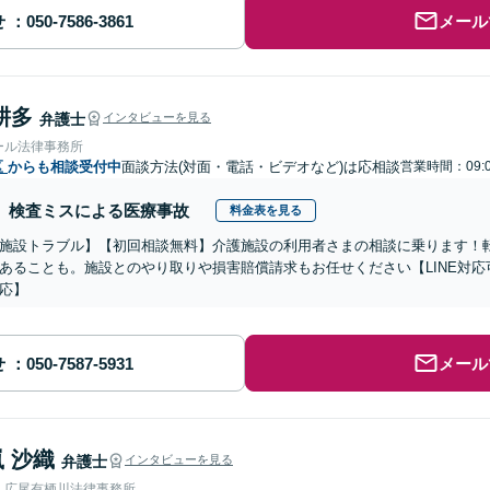
せ
メール
耕多
弁護士
インタビューを見る
ール法律事務所
区
からも相談受付中
面談方法(対面・電話・ビデオなど)は応相談
営業時間：09:0
検査ミスによる医療事故
料金表を見る
施設トラブル】【初回相談無料】介護施設の利用者さまの相談に乗ります！
あることも。施設とのやり取りや損害賠償請求もお任せください【LINE対
応】
せ
メール
 沙織
弁護士
インタビューを見る
人広尾有栖川法律事務所