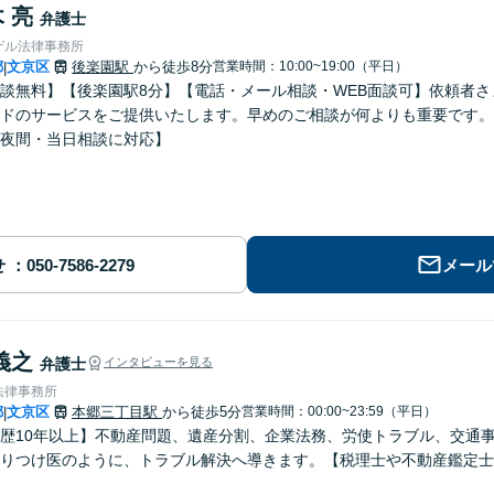
 亮
弁護士
ゲル法律事務所
都
文京区
後楽園駅
から徒歩8分
営業時間：10:00~19:00（平日）
|
談無料】【後楽園駅8分】【電話・メール相談・WEB面談可】依頼者
ドのサービスをご提供いたします。早めのご相談が何よりも重要です。
夜間・当日相談に対応】
せ
メール
義之
弁護士
インタビューを見る
法律事務所
都
文京区
本郷三丁目駅
から徒歩5分
営業時間：00:00~23:59（平日）
|
歴10年以上】不動産問題、遺産分割、企業法務、労使トラブル、交通
りつけ医のように、トラブル解決へ導きます。【税理士や不動産鑑定士