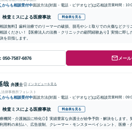
区
からも相談受付中
面談方法(対面・電話・ビデオなど)は応相談
営業時間：10:0
検査ミスによる医療事故
料金表を見る
相談無料】歯科治療でのリーマーの破損、脱毛やシミ取りでの火傷などクリ
相談ください！【医療法人の法務・クリニックの顧問経験あり】実情に即し
決を目指します。
メール
基哉
弁護士
インタビューを見る
人法律事務所フォレスト
区
からも相談受付中
面談方法(対面・電話・ビデオなど)は応相談
営業時間：09:0
検査ミスによる医療事故
料金表を見る
医療機関・介護施設に特化◎】実績豊富な弁護士が紛争予防・解決をします。
利用料の未払い、広告規制、クレーマー・モンスターペイシェント、医療・