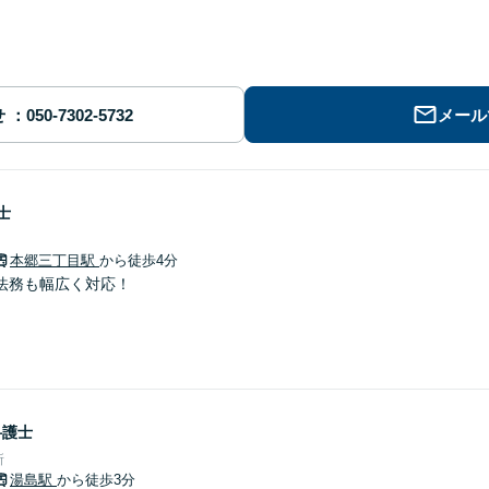
せ
メール
士
本郷三丁目駅
から徒歩4分
法務も幅広く対応！
弁護士
所
湯島駅
から徒歩3分