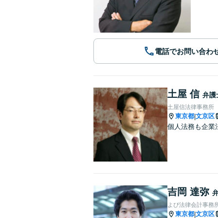
電話でお問い合わ
土屋 信
弁護
土屋信法律事務所
東京都
文京区
|
個人法務も企業
吉岡 達弥
よぴ法律会計事務
東京都
文京区
|