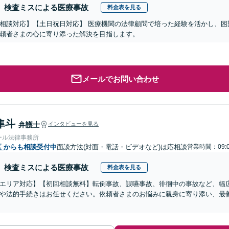
検査ミスによる医療事故
料金表を見る
相談対応】【土日祝日対応】 医療機関の法律顧問で培った経験を活かし、困
頼者さまの心に寄り添った解決を目指します。
メールでお問い合わせ
隼斗
弁護士
インタビューを見る
ール法律事務所
区
からも相談受付中
面談方法(対面・電話・ビデオなど)は応相談
営業時間：09:0
検査ミスによる医療事故
料金表を見る
エリア対応】【初回相談無料】転倒事故、誤嚥事故、徘徊中の事故など、幅
や法的手続きはお任せください。依頼者さまのお悩みに親身に寄り添い、最