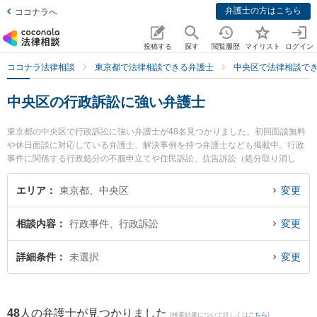
弁護士の方はこちら
ココナラへ
投稿する
探す
閲覧履歴
マイリスト
ログイン
ココナラ法律相談
東京都で法律相談できる弁護士
中央区で法律相談で
中央区の行政訴訟に強い弁護士
東京都の中央区で行政訴訟に強い弁護士が48名見つかりました。初回面談無料
や休日面談に対応している弁護士、解決事例を持つ弁護士なども掲載中。行政
事件に関係する行政処分の不服申立てや住民訴訟、抗告訴訟（処分取り消し
等）等の細かな分野での絞り込み検索もでき便利です。特に弁護士法人中田・
島尾法律事務所 東京事務所の益田 歩美弁護士や東京中央総合法律事務所の山岸
エリア
東京都、中央区
変更
丈朗弁護士、銀座新明和法律事務所の渡辺 智己弁護士のプロフィール情報や弁
護士費用、強みなどが注目されています。『中央区で土日や夜間に発生した行
相談内容
行政事件、行政訴訟
変更
政訴訟のトラブルを今すぐに弁護士に相談したい』『行政訴訟のトラブル解決
の実績豊富な近くの弁護士を検索したい』『初回相談無料で行政訴訟を法律相
談できる中央区内の弁護士に相談予約したい』などでお困りの相談者さんにお
詳細条件
未選択
変更
すすめです。
48
人の弁護士が見つかりました
(検索結果について詳しくは
こちら
)