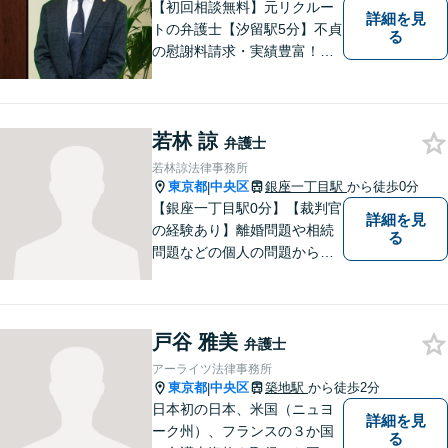
い可】
【初回相談無料】元リクルー
詳細を見
トの弁護士【汐留駅5分】不貞
る
の慰謝料請求・実績豊富！交
渉はすべてお任せ【不動産】
元不動産広告会社出身だから
強い【交通事故】多数のセミ
若林 諒
ナー実績【企業法務】ベンチ
弁護士
ャーを支援【休日・夜間対
若林諒法律事務所
応】
東京都
中央区
銀座一丁目駅
から徒歩0分
|
【銀座一丁目駅0分】【裁判官
詳細を見
の経験あり】離婚問題や相続
る
問題などの個人の問題から、
企業法務や行政訴訟まで幅広
く対応しています。裁判官の
経験があるため、その経験を
戸谷 雅美
生かして多角的な目線から、
弁護士
問題解決に取り組みます。お
アーライツ法律事務所
困りの方は、ご相談くださ
東京都
中央区
築地駅
から徒歩2分
|
い。
日本初の日本、米国（ニュヨ
詳細を見
ーク州）、フランスの３か国
る