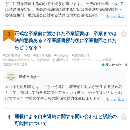
危険なものであり怖いので、そのような人には是非とも運転免許を返
どこに何を請願するのかで手続きが違います。 一般の官公署について
納してほしいと思うのが社会の大勢です。 実際「交通違反を繰り返せ
は請願法が定め、国会の各議院に対する定めは国会法や衆議院規則・
ば免許停止や取消（強制返納）になる」のはそういうことです。 たま
参議院規則、地方議会に対する請願は地方自治法124条・125条が定め
たま（あなたにとって）いい警察官にあたったことをきっかけに、む
ています。 請願を行おうとする官公署にまず問いあわせるのが比較的
しろ今回を苦い薬（良い教訓）として反省し、次回から「前の車は赤
スムースかと思います。
で右折進行したけど、自分は右折進行を思いとどまった」と交通ルー
3
正式な卒業前に渡された卒業証書は、卒業までは
ルを遵守するドライバーになってほしいと期待しています。
法的意義ある？卒業証書授与後に卒業撤回された
らどうなる？
#教育委員会・学校
#自治体法務
#行政訴訟
#国や自治体
#自治体や学校などへの損害賠償・慰謝料請求
#学校トラブル・いじめ問題
2023年3月13日
役にたった
5
匿名A
弁護士
＞つまり証明書とは、こういう風に、将来的に効力が発生する見込み
として、前倒しで当事者に交付するという事も、やってよいというわ
けですか？ 学校の学事日程の関係で効力発生日よりも前に交付したか
らとしても、効力発生日が記載されている証明書の効力に影響はない
でしょう。 両者をそろえるに越したことはないですが、卒業式の日程
自体は各学校によって慣例として定められることが多いですし、学籍
4
通報による自主返納に関する問い合わせと訴訟の
離脱日も、学校によって異なるようですから、そのこと自体に特に問
可能性について
題はないでしょう。 ＞万一、効力発生日より前に、その効力が無効と