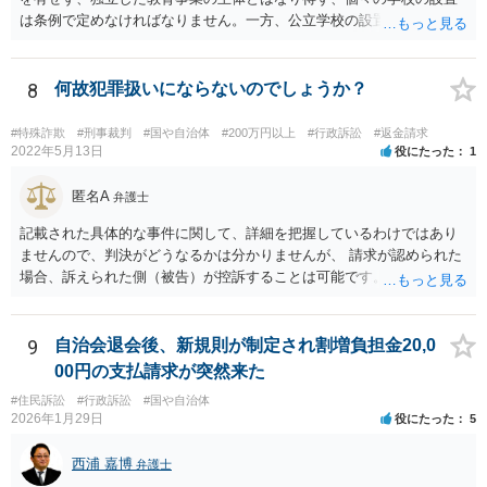
は条例で定めなければなりません。一方、公立学校の設置者である地
方公共団体は地方自治法上「法人とする。」と規定され、法律上の権
利義務の主体となる法人格を有し、教育事業の主体となっています。
ちなみに、公立学校は教育行政組織上の取扱いとしては「教育機関」
8
何故犯罪扱いにならないのでしょうか？
であり、校舎・校地等は地方自治法上「行政財産」とされています。
#特殊詐欺
#刑事裁判
#国や自治体
#200万円以上
#行政訴訟
#返金請求
2022年5月13日
役にたった
1
匿名A
弁護士
記載された具体的な事件に関して、詳細を把握しているわけではあり
ませんので、判決がどうなるかは分かりませんが、 請求が認められた
場合、訴えられた側（被告）が控訴することは可能です。 控訴が認め
られるかどうかは分かりませんが、控訴して判決内容を争うこと自体
はできます。 実際に被告に資産がないとなれば、判決で請求が認めら
れたとしても、回収はできません。
9
自治会退会後、新規則が制定され割増負担金20,0
00円の支払請求が突然来た
#住民訴訟
#行政訴訟
#国や自治体
2026年1月29日
役にたった
5
西浦 嘉博
弁護士