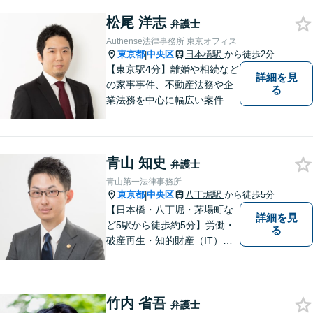
測し、事件の見通しをできる
松尾 洋志
だけわかりやすくご説明いた
弁護士
します。
Authense法律事務所 東京オフィス
東京都
中央区
日本橋駅
から徒歩2分
|
【東京駅4分】離婚や相続など
詳細を見
の家事事件、不動産法務や企
る
業法務を中心に幅広い案件の
対応可能。多様な実践経験を
活かし、早期解決をめざしま
す【東京オフィス支店長とし
青山 知史
ての豊富な実績】
弁護士
青山第一法律事務所
東京都
中央区
八丁堀駅
から徒歩5分
|
【日本橋・八丁堀・茅場町な
詳細を見
ど5駅から徒歩約5分】労働・
る
破産再生・知的財産（IT）な
ど、専門的な案件の取扱い多
数。 Zoom、chatwork、Team
s、Skype等でのビデオ相談に
竹内 省吾
も柔軟に対応可能。
弁護士