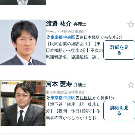
産（売買・賃貸等）、家庭問
題（相続、離婚等）、民事裁
判、国際法務（商取引）等の
渡邉 祐介
業務を取り扱っている事務所
弁護士
です。 実務経験は２７年（裁
ワールド法律会計事務所
判官７年、弁護士２０年）で
東京都
中央区
東日本橋駅
から徒歩2分
|
す。
【民間企業の経験あり】【東
詳細を見
日本橋駅から徒歩2分】不貞の
る
慰謝料請求、協議離婚、調停
離婚、未払い残業代請求、不
当解雇・退職勧奨、セクハ
ラ・パワハラなどお任せくだ
河本 憲寿
さい。最大の味方としてじっ
弁護士
くりお話をお伺いします。
東京中央総合法律事務所
【粘り強い交渉が強み】
東京都
中央区
銀座駅
から徒歩1分
|
【地下鉄「銀座」駅 徒歩1
詳細を見
分】【夜間・休日相談可】依
る
頼者の方からしっかりとお話
を伺ったうえ、相手方の状
況・採りうる手段も分析・予