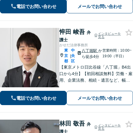
可能】依頼者一人一人に対して、丁寧
電話でお問い合わせ
メールでお問い合わせ
な対応をさせて頂いております。【分
割／後払い対応】
悴田 峻吾
弁
インタビューを
見る
護士
かせだ法律事務所
東
中
八丁堀駅
か
営業時間：10:00~
京
央
|
19:00（平日）
ら徒歩4分
都
区
【東京メトロ日比谷線「八丁堀」B4出
口から4分】【初回相談無料】労働・雇
用、企業法務、相続・遺言など、幅広
く対応しています。法律の力で困って
いる方の力になりたいと思い、弁護士
電話でお問い合わせ
メールでお問い合わせ
になりました。お気軽にご相談くださ
い。【電話相談可】【休日面談可】
林田 敬吾
弁
インタビューを
見る
護士