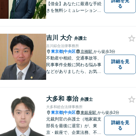
詳細を見
【借金】あなたに最適な手続
る
きを無料シミュレーション
【今すぐ催促をストップ】詐
欺・消費者問題や交通事故の
解決実績も豊富 【秘密厳守／
吉川 大介
完全個室】夜間や休日のご相
弁護士
談に対応可能
吉川綜合法律事務所
東京都
中央区
京橋駅
から徒歩3分
|
不動産や相続、交通事故等、
詳細を見
民事事件全般に関わる悩み事
る
などがありましたら、お気軽
にご相談ください。
大多和 泰治
弁護士
大多和総合法律事務所
東京都
中央区
東銀座駅
から徒歩2分
|
元裁判官の弁護士（地家裁支
詳細を見
部長を最後に退官）が、東
る
京・銀座で、企業法務、不動