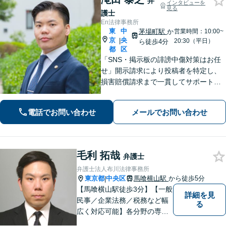
弁
インタビューを
見る
護士
En法律事務所
東
中
茅場町駅
か
営業時間：10:00~
京
央
|
20:30（平日）
ら徒歩4分
都
区
「SNS・掲示板の誹謗中傷対策はお任
せ」開示請求により投稿者を特定し、
損害賠償請求まで一貫してサポート
「ベンチャー企業の成長を支える弁護
士：法的に難しい問題でも尽力」【初
電話でお問い合わせ
メールでお問い合わせ
回相談60分無料】【弁護士直通電話相
談可】【来所一切不要】【夜間・休日
面談可】
毛利 拓哉
弁護士
弁護士法人布川法律事務所
東京都
中央区
馬喰横山駅
から徒歩5分
|
【馬喰横山駅徒歩3分】【一般
詳細を見
民事／企業法務／税務など幅
る
広く対応可能】各分野の専門
家が連携し、スムーズな解決