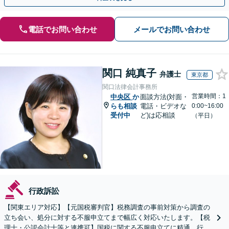
電話でお問い合わせ
メールでお問い合わせ
関口 純真子
弁護士
東京都
関口法律会計事務所
営業時間：1
中央区
か
面談方法(対面・
らも相談
電話・ビデオな
0:00~16:00
受付中
ど)は応相談
（平日）
行政訴訟
【関東エリア対応】【元国税審判官】税務調査の事前対策から調査の
立ち会い、処分に対する不服申立てまで幅広く対応いたします。【税
理士・公認会計士等と連携可】国税に関する不服申立てに精通。行政