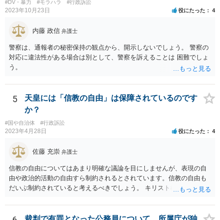
#DV・暴力
#モラハラ
#行政訴訟
なる出来事が起こったとしたら、その証明書は効力を発生する事な
2023年10月23日
役にたった
4
く、証明書としては無効化されるということですね？ そう考えるのが
自然でしょう。 ただし、卒業証書自体は、通常記載されている内容
内藤 政信
弁護士
が、全課程を修了したという事実について記載されており、卒業式時
点では、そのこと自体は過去の事実として間違いないので、卒業証書
警察は、通報者の秘密保持の観点から、開示しないでしょう。 警察の
自体の無効かどうかという法的な効力を議論するものではないでしょ
対応に違法性がある場合は別として、警察を訴えることは 困難でしょ
う。 問題は、証書そのものではなく、在学中に何らかの問題を起こし
う。
て学籍を剥奪されたかどうか、ということなので、厳密に言えば卒業
証書自体の議論とは直接関係しないと思います。
5
天皇には「信教の自由」は保障されているのです
か？
#国や自治体
#行政訴訟
2023年4月28日
役にたった
4
佐藤 充崇
弁護士
信教の自由についてはあまり明確な議論を目にしませんが、表現の自
由や政治的活動の自由すら制約されるとされています。信教の自由も
だいぶ制約されていると考えるべきでしょう。 キリスト教の信仰につ
いても、心の中で思うだけなら可能かもしれませんが、その信仰を理
由に宮中の祭祀・儀礼に関する儀式を拒否したり、それら儀式の遂行
を批判する意見を公にすることが無制限に許されるとは思えません。
6
裁判で有罪となった公務員について、所属庁が独