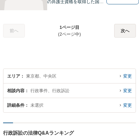
の弁護士資格を取得した国際
弁護士です。１依頼者の利便
性、満足を目指します。２質
のよいリーガルサービスを目
1ページ目
指します。３個人案件、法人
前へ
次へ
(2ページ中)
案件に限らず、チームを構成
して質を確保します。
エリア
東京都、中央区
変更
相談内容
行政事件、行政訴訟
変更
詳細条件
未選択
変更
行政訴訟の法律Q&Aランキング