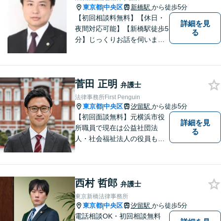
東京都
中央区
新橋駅
から徒歩5分
|
【初回相談料無料】【休日・
詳細を見
夜間対応可能】【新橋駅徒歩5
る
分】じっくりお話を伺いま
す。こんなこと聞いてもいい
の？と思うことでもお気軽に
ご相談ください。
菅田 正明
弁護士
法律事務所First Penguin
東京都
中央区
汐留駅
から徒歩5分
|
【初回面談無料】元横浜市役
詳細を見
所職員で現在は公益社団法
る
人・社会福祉法人の役員も務
めています。社会保険労務士
でもあります。親身な相談で
全力サポートいたします。
西村 哲郎
【東銀座駅徒歩６分】【ビデ
弁護士
オ面談可】
東京新橋法律事務所
東京都
中央区
汐留駅
から徒歩5分
|
電話相談OK・初回相談無料