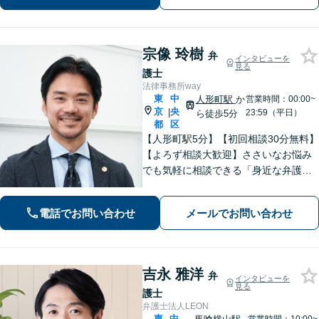
宗像 玲樹
弁
インタビューを
見る
護士
法律事務所way
東
中
人形町駅
か
営業時間：00:00~
京
央
|
23:59（平日）
ら徒歩5分
都
区
【人形町駅5分】【初回相談30分無料】
【よろず相談大歓迎】ささいなお悩み
でも気軽に相談できる「身近な弁護
士」を目指しています。依頼者さまの
お悩みに親身に寄り添い、明るい未来
電話でお問い合わせ
メールでお問い合わせ
を歩めるように精一杯サポートいたし
ます。【電話相談対応】【休日・夜間
対応】
吉永 雅洋
弁
インタビューを
見る
護士
弁護士法人LEON
東
中