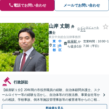
電話でお問い合わせ
メールでお問い合わせ
山岸 丈朗
弁
インタビューを
見る
護士
東京中央総合法律事務所
東
中
銀座駅
か
営業時間：10:00~1
京
央
|
7:30（平日）
ら徒歩1分
都
区
行政訴訟
【銀座駅１分】20年間の市役所職員の経験、自治体顧問弁護士、スク
ールロイヤー等の経験を活かし、自治体等の行政法務、事業会社等か
らの相談、学校事故、倒木等施設管理事故等の被害者等からのご相談
に対応しています。
料金表を見る