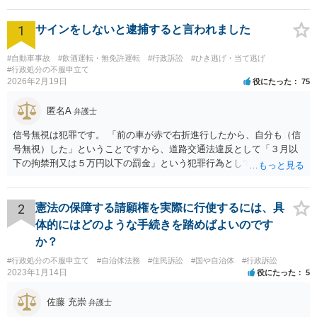
1
サインをしないと逮捕すると言われました
#自動車事故
#飲酒運転・無免許運転
#行政訴訟
#ひき逃げ・当て逃げ
#行政処分の不服申立て
2026年2月19日
役にたった
75
匿名A
弁護士
信号無視は犯罪です。 「前の車が赤で右折進行したから、自分も（信
号無視）した」ということですから、道路交通法違反として「３月以
下の拘禁刑又は５万円以下の罰金」という犯罪行為として処罰される
可能性がありました。 となると、警察官としては、あなたがサインし
ようとしまいと現行犯逮捕できるわけです。 そこを、「サインをしな
いと逮捕する」というのは、「現行犯逮捕して刑事処分（罰金でも前
2
憲法の保障する請願権を実際に行使するには、具
科になる）にできるが、認めてサインすれば反則処理（何千円程度の
体的にはどのような手続きを踏めばよいのです
反則金があっても前科にならない）ですませてあげる」という意味で
か？
す。 あなたはこの警察官を非難するのではなく、感謝すべきというこ
#行政処分の不服申立て
#自治体法務
#住民訴訟
#国や自治体
#行政訴訟
とです。 警察官の「こんな事を言うのだったら免許証返した方がい
2023年1月14日
役にたった
5
い」との発言ですが、実際「前の車が赤で右折進行したから、自分も
（信号無視）した」というあなたと同じ考えの人が運転をしている公
佐藤 充崇
弁護士
道は、きちんと交通ルールを守っている人や歩行者らにとってとても