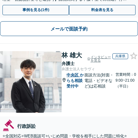
側の知見を活かしたサポートいたします
事例を見る(1件)
料金表を見る
メールで面談予約
林 雄大
兵庫県
インタビュー
を見る
弁護士
弁護士法人セラヴィ
営業時間：0
中央区
か
面談方法(対面・
らも相談
電話・ビデオな
9:00~21:00
受付中
ど)は応相談
（平日）
行政訴訟
⭐️全国対応⭐️WEB面談可⭐️いじめ問題・学校を相手にした問題に特化⭐️