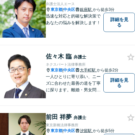
弁護士法人エース
東京都
中央区
銀座駅
から徒歩3分
|
迅速な対応と的確な解決策で
詳細を見
あなたの悩みを解決します！
る
佐々木 臨
弁護士
ネクスパート法律事務所
東京都
中央区
大手町駅
から徒歩2分
|
一人ひとりに寄り添い、ニー
詳細を見
ズに合わせた最善の道を丁寧
る
に探ります。離婚・男女問題
から債務整理、交通事故、相
続、刑事事件まで、幅広い問
題に対応。明るい未来への一
前田 祥夢
歩を踏み出せるよう、力強い
弁護士
味方として解決まで伴走しま
東京新橋法律事務所
す【初回相談無料】【分割払
東京都
中央区
汐留駅
から徒歩5分
|