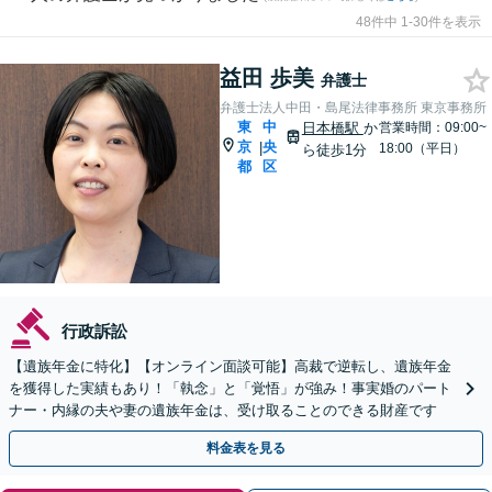
48件中 1-30件を表示
益田 歩美
弁護士
弁護士法人中田・島尾法律事務所 東京事務所
東
中
日本橋駅
か
営業時間：09:00~
京
央
|
18:00（平日）
ら徒歩1分
都
区
行政訴訟
【遺族年金に特化】【オンライン面談可能】高裁で逆転し、遺族年金
を獲得した実績もあり！「執念」と「覚悟」が強み！事実婚のパート
ナー・内縁の夫や妻の遺族年金は、受け取ることのできる財産です
料金表を見る