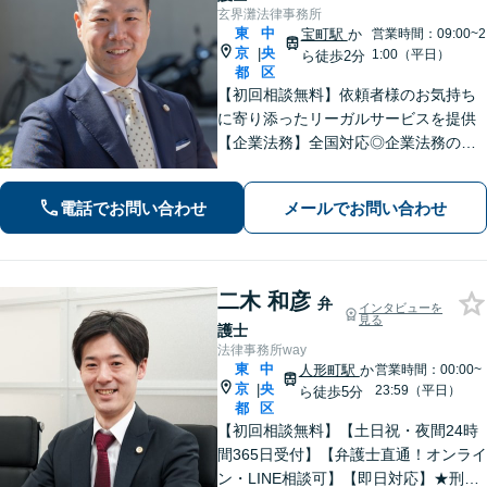
玄界灘法律事務所
東
中
宝町駅
か
営業時間：09:00~2
京
央
|
1:00（平日）
ら徒歩2分
都
区
【初回相談無料】依頼者様のお気持ち
に寄り添ったリーガルサービスを提供
【企業法務】全国対応◎企業法務の経
験豊富。盤石な経営基盤を作れるよ
う、法的側面よりサポートします【刑
電話でお問い合わせ
メールでお問い合わせ
事事件】検事経験あり。捜査機関側の
対応を熟知し、一手先を見越した対応
【宝町駅2分】
二木 和彦
弁
インタビューを
見る
護士
法律事務所way
東
中
人形町駅
か
営業時間：00:00~
京
央
|
23:59（平日）
ら徒歩5分
都
区
【初回相談無料】【土日祝・夜間24時
間365日受付】【弁護士直通！オンライ
ン・LINE相談可】【即日対応】★刑事