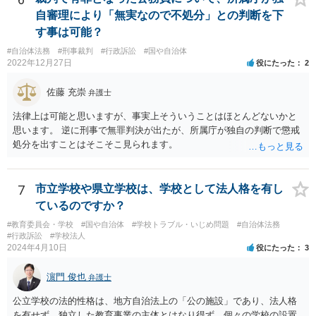
自審理により「無実なので不処分」との判断を下
す事は可能？
#自治体法務
#刑事裁判
#行政訴訟
#国や自治体
2022年12月27日
役にたった
2
佐藤 充崇
弁護士
法律上は可能と思いますが、事実上そういうことはほとんどないかと
思います。 逆に刑事で無罪判決が出たが、所属庁が独自の判断で懲戒
処分を出すことはそこそこ見られます。
7
市立学校や県立学校は、学校として法人格を有し
ているのですか？
#教育委員会・学校
#国や自治体
#学校トラブル・いじめ問題
#自治体法務
#行政訴訟
#学校法人
2024年4月10日
役にたった
3
濵門 俊也
弁護士
公立学校の法的性格は、地方自治法上の「公の施設」であり、法人格
を有せず、独立した教育事業の主体とはなり得ず、個々の学校の設置