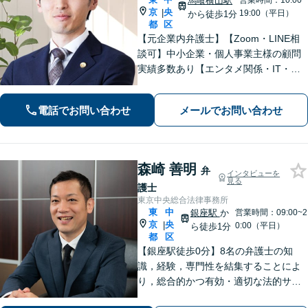
馬喰横山駅
営業時間：10:00~
京
央
|
19:00（平日）
から徒歩1分
都
区
【元企業内弁護士】【Zoom・LINE相
談可】中小企業・個人事業主様の顧問
実績多数あり【エンタメ関係・IT・知
的財産権に精通】ネットの誹謗中傷／
著作権侵害などは早期相談を！信頼関
電話でお問い合わせ
メールでお問い合わせ
係を大切に、迅速かつ誠実に対応【初
回相談30分無料│柔軟な費用体系】
森崎 善明
弁
インタビューを
見る
護士
東京中央総合法律事務所
東
中
銀座駅
か
営業時間：09:00~2
京
央
|
0:00（平日）
ら徒歩1分
都
区
【銀座駅徒歩0分】8名の弁護士の知
識，経験，専門性を結集することによ
り，総合的かつ有効・適切な法的サー
ビスをご提供【当日／夜間／休日対応