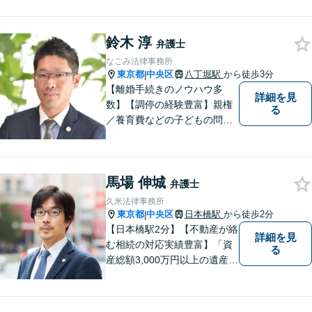
を実現します。｢総合力｣と｢ス
ピード｣を大切にして、皆様の
鈴木 淳
明るい未来を作っていけるよ
弁護士
う精進いたします。まずはご
なごみ法律事務所
相談を！
東京都
中央区
八丁堀駅
から徒歩3分
|
【離婚手続きのノウハウ多
詳細を見
数】【調停の経験豊富】親権
る
／養育費などの子どもの問題
にも対応【顧問契約実績多
数】LINEでいつでもすぐに相
談可能。一人ひとりのお悩み
馬場 伸城
に真摯に向き合い最後までサ
弁護士
ポート。性別・年齢問わず、
久米法律事務所
お気軽にご相談ください【八
東京都
中央区
日本橋駅
から徒歩2分
|
丁堀駅徒歩2分】
【日本橋駅2分】【不動産が絡
詳細を見
む相続の対応実績豊富】「資
る
産総額3,000万円以上の遺産分
割はお任せください」もめが
ちな都内の不動産に関する遺
産分割協議は、ぜひご相談を