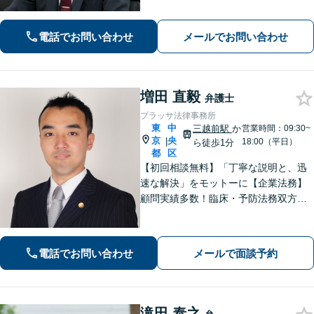
事件★離婚・男女問題★相続★不動産
★債務整理に精通！お任せください！
電話でお問い合わせ
メールでお問い合わせ
あなたを全力サポートいたします【人
形町駅徒歩5分】
増田 直毅
弁護士
プラッサ法律事務所
東
中
三越前駅
か
営業時間：09:30~
京
央
|
18:00（平日）
ら徒歩1分
都
区
【初回相談無料】「丁寧な説明と、迅
速な解決」をモットーに【企業法務】
顧問実績多数！臨床・予防法務双方に
精通し、企業の持続的成長を力強くサ
ポート【借金問題】通算300件以上の破
産処理実績あり。事業再生も視野に入
電話でお問い合わせ
メールで面談予約
れ、最善の解決を慎重に検証【三越前
駅1分】
滝田 泰之