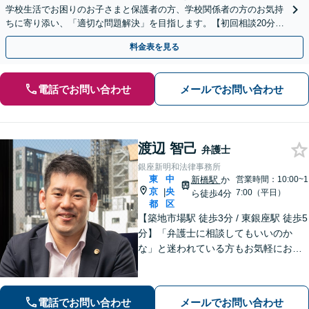
学校生活でお困りのお子さまと保護者の方、学校関係者の方のお気持
ちに寄り添い、「適切な問題解決」を目指します。【初回相談20分無
料】
料金表を見る
電話でお問い合わせ
メールでお問い合わせ
渡辺 智己
弁護士
銀座新明和法律事務所
東
中
新橋駅
か
営業時間：10:00~1
京
央
|
7:00（平日）
ら徒歩4分
都
区
【築地市場駅 徒歩3分 / 東銀座駅 徒歩5
分】「弁護士に相談してもいいのか
な」と迷われている方もお気軽にお問
い合わせください。依頼者さまの抱え
ていらっしゃる不安やご希望を丁寧に
お伺いいたします。
電話でお問い合わせ
メールでお問い合わせ