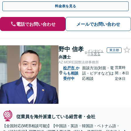
【事前予約で休日・夜間面談可】
料金表を見る
電話でお問い合わせ
メールでお問い合わせ
野中 信孝
東京都
インタビュ
ーを見る
弁護士
AZ MORE国際法律事務所
営業時
松戸市
か
面談方法(対面・電
らも相談
話・ビデオなど)は
間：本日
受付中
応相談
定休日
従業員を海外派遣している経営者・会社
【全国対応(WEB相談可能)】【中国語・英語・韓国語・ベトナム語・