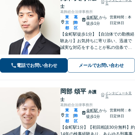
る
士
葛飾総合法律事務所
東
葛
金町駅
から
営業時間：本
京
飾
|
日定休日
徒歩1分
都
区
【金町駅徒歩1分】【自治体での勤務経
験あり】お気持ちに寄り添い、迅速で
誠実な対応をすることが私の信条で
す。ご依頼者のニーズに的確にお応え
し、最高のリーガルサービスをご提供
電話でお問い合わせ
メールでお問い合わせ
します。お気軽にご相談ください【初
回面談30分無料】【平日夜間対応可】
岡部 頌平
弁護
インタビューを見
る
士
葛飾総合法律事務所
東
葛
金町駅
から
営業時間：本
京
飾
|
日定休日
徒歩1分
都
区
【金町駅1分】【初回相談30分無料】約
14年の検事経験あり。あらゆる刑事事