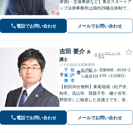
者側)・交通事故など】東京スタートア
ップ法律事務所は国内29拠点体制で全
国対応！【ご自宅からの電話相談にも
対応(法律相談は完全予約制)】各分野で
電話でお問い合わせ
メールでお問い合わせ
専門性の高い弁護士が寄り添い解決を
サポートします。
吉田 要介
弁
インタビューを
見る
護士
ときわ綜合法律事務所
千
松
松戸駅
か
営業時間：00:00~2
葉
戸
|
3:59（土日祝日）
ら徒歩1分
県
市
【初回30分無料】東葛地域（松戸市、
柏市、流山市、我孫子市、鎌ケ谷市、
野田市）に根差した弁護士です。依頼
者のご意向を確認の上、徹底して案件
の解決に当たります。離婚・交通事
電話でお問い合わせ
メールでお問い合わせ
故・債務整理をはじめとする諸問題に
お困りの際はまずはご相談下さい。