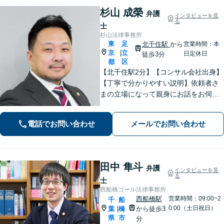
杉山 成榮
弁護
インタビューを見
る
士
杉山法律事務所
東
足
北千住駅
から
営業時間：本
京
立
|
日定休日
徒歩3分
都
区
【北千住駅2分】【コンサル会社出身】
【丁寧で分かりやすい説明】依頼者さ
まの立場になって親身にお話をお伺い
します。話しやすい雰囲気作りを大切
にしておりますので、ささいなお悩み
電話でお問い合わせ
メールでお問い合わせ
でも遠慮なくお聞かせください。【電
話・WEB面談可】
田中 隼斗
弁護
インタビューを見
る
士
西船橋ゴール法律事務所
西船橋駅
営業時間：09:00~2
千
船
0:00（土日祝日）
葉
橋
から徒歩3
|
県
市
分