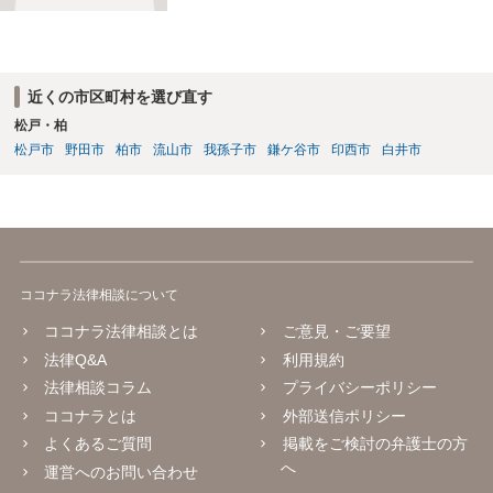
能です。都心で弁護士をお探
しであればお気軽にご相談く
ださい。依頼者様の声を大切
にし、適切に対処して参りま
近くの市区町村を選び直す
す。
松戸・柏
松戸市
野田市
柏市
流山市
我孫子市
鎌ケ谷市
印西市
白井市
ココナラ法律相談について
ココナラ法律相談とは
ご意見・ご要望
法律Q&A
利用規約
法律相談コラム
プライバシーポリシー
ココナラとは
外部送信ポリシー
よくあるご質問
掲載をご検討の弁護士の方
へ
運営へのお問い合わせ