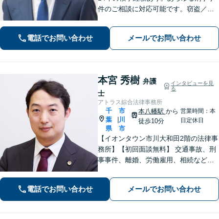
件のご相談に対応可能です。窃盗／詐
欺／性犯罪など、ご家族の逮捕や在宅
事件は早急にご相談ください。【相続
電話でお問い合わせ
メールでお問い合わせ
事件もお任せください】遺産分割協
議・調停／遺留分／遺言書作成など幅
広く対応
本宮 秀樹
弁護
インタビューを見
る
士
アトラス綜合法律事務所
千
市
本八幡駅
から
営業時間：本
葉
川
|
日定休日
徒歩10分
県
市
【イオンタウン市川大和田2階の法律事
務所】【初回面談無料】 交通事故、刑
事事件、離婚、労働雇用、相続などの
トラブルはご相談ください。 【弁護士
経験15年以上】依頼者様に寄り添い、
電話でお問い合わせ
メールでお問い合わせ
解決へと導きます【電話相談可】【本
八幡駅9分】