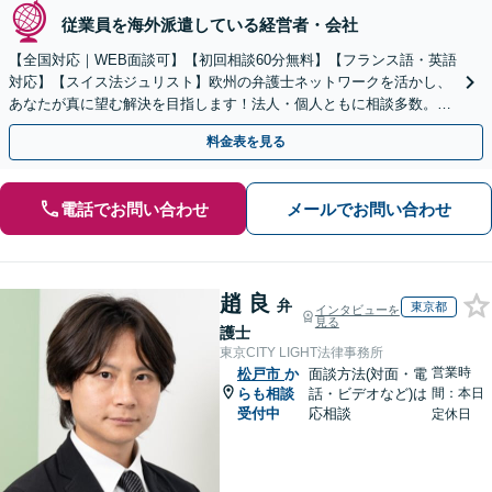
従業員を海外派遣している経営者・会社
【全国対応｜WEB面談可】【初回相談60分無料】【フランス語・英語
対応】【スイス法ジュリスト】欧州の弁護士ネットワークを活かし、
あなたが真に望む解決を目指します！法人・個人ともに相談多数。細
やかな連絡と粘り強い交渉を徹底【休日・夜間相談可】
料金表を見る
電話でお問い合わせ
メールでお問い合わせ
趙 良
弁
東京都
インタビューを
見る
護士
東京CITY LIGHT法律事務所
営業時
松戸市
か
面談方法(対面・電
らも相談
話・ビデオなど)は
間：本日
受付中
応相談
定休日