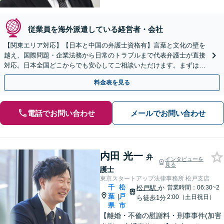
従業員を海外派遣している経営者・会社
【関東エリア対応】【日本と中国の弁護士資格有】言葉と文化の壁を
越え、国際問題・企業法務から日常のトラブルまで代表弁護士が直接
対応。日本全国どこからでも安心してご相談いただけます。まずは一
歩を踏み出してみませんか。【初回相談無料】
料金表を見る
電話でお問い合わせ
メールでお問い合わせ
内田 光一
弁
インタビューを
見る
護士
東京スタートアップ法律事務所 松戸支店
千
松
松戸駅
か
営業時間：06:30~2
葉
戸
|
2:00（土日祝日）
ら徒歩1分
県
市
【離婚・不倫の慰謝料・刑事事件(加害