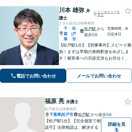
川本 雄弥
弁
インタビューを
見る
護士
ときわ綜合法律事務所
千
松
松戸駅
から
営業時間：本
葉
戸
|
日定休日
徒歩1分
県
市
【松戸駅1分】【刑事事件】スピード勝
負！まずは早期の身柄釈放をめざしま
す！被害者への示談交渉もお任せくだ
さい。【離婚問題】「お金」「子ど
も」で悩んでいませんか？証拠の集め
電話でお問い合わせ
メールでお問い合わせ
方や交渉の進め方には自信がありま
す。調停もお任せください。
福原 亮
弁護士
松戸総合法律事務所
千葉県
松戸市
松戸駅
から徒歩1分
|
【松戸駅1分】【完全個室で相
詳細を見
談可】法律相談は、解決する
る