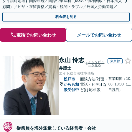
タイ語対応可】国際相続／国際企業法務（M&A・債権回収・日本法人
顧問）／ビザ・在留資格／貿易・税関トラブル／外国人労働問題／外
国人刑事事件など、幅広いご相談に対応可能
料金表を見る
電話でお問い合わせ
メールでお問い合わせ
永山 怜志
東京都
インタビュ
ーを見る
弁護士
エイト総合法律事務所
営業時間：10:
松戸市
面談方法(対面・
からも相
電話・ビデオな
00~18:00（土
談受付中
ど)は応相談
日祝日）
従業員を海外派遣している経営者・会社