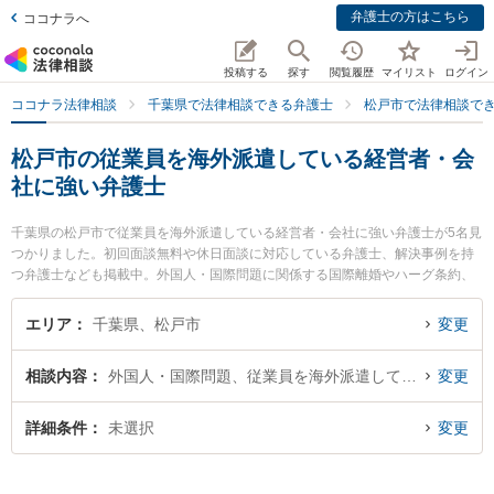
弁護士の方はこちら
ココナラへ
投稿する
探す
閲覧履歴
マイリスト
ログイン
ココナラ法律相談
千葉県で法律相談できる弁護士
松戸市で法律相談で
松戸市の従業員を海外派遣している経営者・会
社に強い弁護士
千葉県の松戸市で従業員を海外派遣している経営者・会社に強い弁護士が5名見
つかりました。初回面談無料や休日面談に対応している弁護士、解決事例を持
つ弁護士なども掲載中。外国人・国際問題に関係する国際離婚やハーグ条約、
国際結婚等の細かな分野での絞り込み検索もでき便利です。特に松戸総合法律
事務所の関野 裕介弁護士や東京スタートアップ法律事務所 松戸支店の内田 光
エリア
千葉県、松戸市
変更
一弁護士、ときわ綜合法律事務所の吉田 要介弁護士のプロフィール情報や弁護
士費用、強みなどが注目されています。『松戸市で土日や夜間に発生した従業
相談内容
外国人・国際問題、従業員を海外派遣している経営者・会社
変更
員を海外派遣している経営者・会社のトラブルを今すぐに弁護士に相談した
い』『従業員を海外派遣している経営者・会社のトラブル解決の実績豊富な近
くの弁護士を検索したい』『初回相談無料で従業員を海外派遣している経営
詳細条件
未選択
変更
者・会社を法律相談できる松戸市内の弁護士に相談予約したい』などでお困り
の相談者さんにおすすめです。