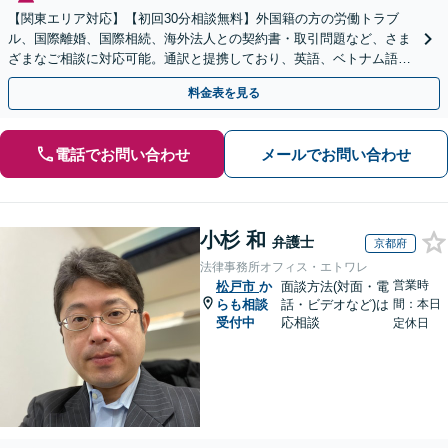
【関東エリア対応】【初回30分相談無料】外国籍の方の労働トラブ
ル、国際離婚、国際相続、海外法人との契約書・取引問題など、さま
ざまなご相談に対応可能。通訳と提携しており、英語、ベトナム語、
中国語、タイ語等対応可能です（通訳料別途）。
料金表を見る
電話でお問い合わせ
メールでお問い合わせ
小杉 和
弁護士
京都府
法律事務所オフィス・エトワレ
営業時
松戸市
か
面談方法(対面・電
らも相談
話・ビデオなど)は
間：本日
受付中
応相談
定休日