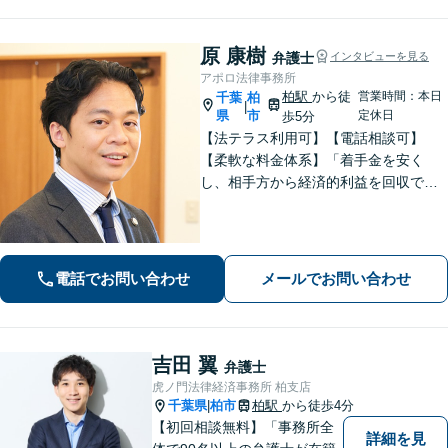
原 康樹
弁護士
インタビューを見る
アポロ法律事務所
柏駅
から徒
営業時間：本日
千葉
柏
|
県
市
定休日
歩5分
【法テラス利用可】【電話相談可】
【柔軟な料金体系】「着手金を安く
し、相手方から経済的利益を回収でき
た場合は報酬金で補う」などの対応も
可能です。離婚・男女問題、借金・債
務整理、 相続・遺言 、労働・雇用、交
通事故 など【柏駅5分】
電話でお問い合わせ
メールでお問い合わせ
吉田 翼
弁護士
虎ノ門法律経済事務所 柏支店
千葉県
柏市
柏駅
から徒歩4分
|
【初回相談無料】「事務所全
詳細を見