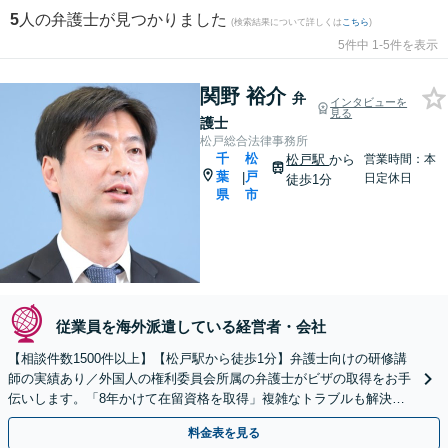
5
人の弁護士が見つかりました
(検索結果について詳しくは
こちら
)
5件中 1-5件を表示
関野 裕介
弁
インタビューを
見る
護士
松戸総合法律事務所
千
松
松戸駅
から
営業時間：本
葉
戸
|
日定休日
徒歩1分
県
市
従業員を海外派遣している経営者・会社
【相談件数1500件以上】【松戸駅から徒歩1分】弁護士向けの研修講
師の実績あり／外国人の権利委員会所属の弁護士がビザの取得をお手
伝いします。「8年かけて在留資格を取得」複雑なトラブルも解決。
日本語が苦手な外国人のサポートに定評ありです。
料金表を見る