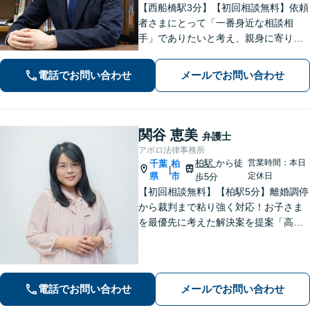
【西船橋駅3分】【初回相談無料】依頼
者さまにとって「一番身近な相談相
手」でありたいと考え、親身に寄り添
って対応することを大切にしていま
す。おひとりで悩まず、弁護士にご相
電話でお問い合わせ
メールでお問い合わせ
談ください。前向きな一歩を踏み出せ
るように、全力でサポートします。
関谷 恵美
弁護士
アポロ法律事務所
柏駅
から徒
営業時間：本日
千葉
柏
|
県
市
定休日
歩5分
【初回相談無料】【柏駅5分】離婚調停
から裁判まで粘り強く対応！お子さま
を最優先に考えた解決案を提案「高齢
者・障がい者の方の相続を全力サポー
ト」「遺言書作成で紛争回避」「不動
産相続に強い」【完全個室制】【休
日・夜間面談可】【分割・後払い対
電話でお問い合わせ
メールでお問い合わせ
応】