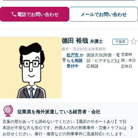
電話でお問い合わせ
メールでお問い合わせ
德田 裕哉
弁護士
千葉県
藤井・滝沢綜合法律事務所
営業時
松戸市
か
面談方法(対面・電
らも相談
話・ビデオなど)は
間：本日
受付中
応相談
定休日
従業員を海外派遣している経営者・会社
言葉の壁があっても諦めないでください【通訳のサポートあり】で日
本語が不安な方も安心です。外国人の方の刑事事件・労働トラブルは
お任せください。暴行・傷害などの刑事事件に迅速対応いたします。