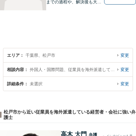
までの過程や、解決後も大切
だと考えています。依頼者に
とって何が「最良の解決」な
のかをともに考えます。初回
相談30分無料、オンライン面
談、事前の予約で土日の面談
にも対応しております。
エリア
千葉県、松戸市
変更
相談内容
外国人・国際問題、従業員を海外派遣している経営者・会社
変更
詳細条件
未選択
変更
松戸市から近い従業員を海外派遣している経営者・会社に強い弁
護士
高木 大門
弁護
インタビューを見