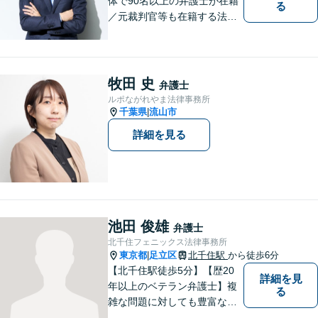
体で90名以上の弁護士が在籍
る
／元裁判官等も在籍する法律
事務所／創業1972年」注力分
野の限定と本店との密な連携
「本店の税理士及び司法書士
と連携し、税務・登記もワン
牧田 史
弁護士
ストップで対応可」【休日・
ルポながれやま法律事務所
夜間相談可】
千葉県
流山市
|
詳細を見る
池田 俊雄
弁護士
北千住フェニックス法律事務所
東京都
足立区
北千住駅
から徒歩6分
|
【北千住駅徒歩5分】【歴20
詳細を見
年以上のベテラン弁護士】複
る
雑な問題に対しても豊富な経
験から実現性の高い提案が可