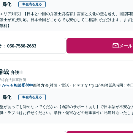
帰化
料金表を見る
エリア対応】【日本と中国の弁護士資格有】言葉と文化の壁を越え、国際問
護士が直接対応。日本全国どこからでも安心してご相談いただけます。まず
無料】
せ
メール
裕哉
弁護士
沢綜合法律事務所
市
からも相談受付中
面談方法(対面・電話・ビデオなど)は応相談
営業時間：本
帰化
料金表を見る
壁があっても諦めないでください【通訳のサポートあり】で日本語が不安な
働トラブルはお任せください。暴行・傷害などの刑事事件に迅速対応いたし