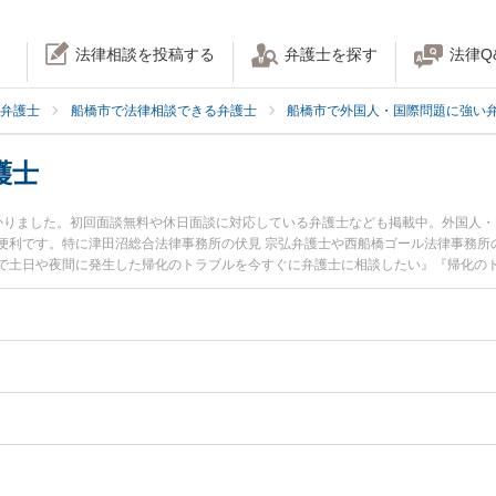
法律相談を投稿する
弁護士を探す
法律Q
弁護士
船橋市で法律相談できる弁護士
船橋市で外国人・国際問題に強い
護士
かりました。初回面談無料や休日面談に対応している弁護士なども掲載中。外国人
便利です。特に津田沼総合法律事務所の伏見 宗弘弁護士や西船橋ゴール法律事務所
で土日や夜間に発生した帰化のトラブルを今すぐに弁護士に相談したい』『帰化の
船橋市内の弁護士に相談予約したい』などでお困りの相談者さんにおすすめです。