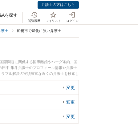
弁護士の方はこちら
&Aを探す
閲覧履歴
マイリスト
ログイン
弁護士
船橋市で帰化に強い弁護士
・国際問題に関係する国際離婚やハーグ条約、国
の田中 隼斗弁護士のプロフィール情報や弁護士
トラブル解決の実績豊富な近くの弁護士を検索し
変更
変更
変更