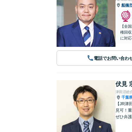
船橋
【全国
権回収
に対応
電話でお問い合わ
伏見 
津田沼総
千葉
【JR津
見可！重
ぜひ弁護