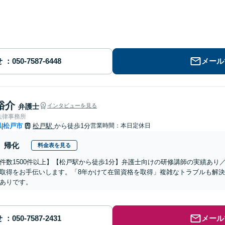
せ
メール
裕介
弁護士
インタビューを見る
法律事務所
県
松戸市
松戸駅
から徒歩1分
営業時間：本日定休日
|
帰化
料金表を見る
件数1500件以上】【松戸駅から徒歩1分】弁護士向けの研修講師の実績あり
取得をお手伝いします。「8年かけて在留資格を取得」複雑なトラブルも解
ありです。
せ
メール