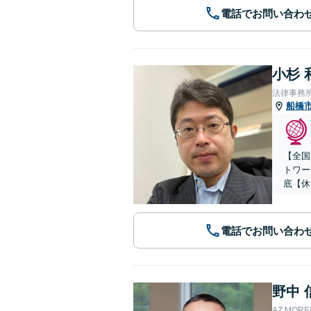
電話でお問い合わ
小杉 
法律事務
船橋
【全国
トワー
底【休
電話でお問い合わ
野中 
AZ MO