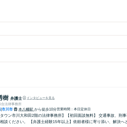
秀樹
弁護士
インタビューを見る
綜合法律事務所
県
市川市
本八幡駅
から徒歩10分
営業時間：本日定休日
|
タウン市川大和田2階の法律事務所】【初回面談無料】 交通事故、刑
相談ください。 【弁護士経験15年以上】依頼者様に寄り添い、解決へ