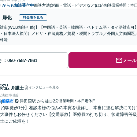
市
からも相談受付中
面談方法(対面・電話・ビデオなど)は応相談
営業時間：本
帰化
料金表を見る
対応(WEB相談可能)】【中国語・英語・韓国語・ベトナム語・タイ語対応可
・日本法人顧問）／ビザ・在留資格／貿易・税関トラブル／外国人労働問題
可能
せ
メール
宗弘
弁護士
インタビューを見る
合法律事務所
県
船橋市
津田沼駅
から徒歩2分
営業時間：本日定休日
|
田沼駅徒歩1分】相談者様の悩みの本質を理解し、本当に望む解決に向
大事件もお任せください【交通事故】医療費の打ち切り、後遺障害等級
士にご依頼を！