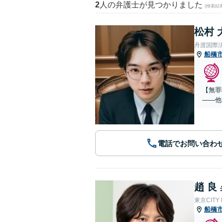
2
人の弁護士が見つかりました
(検索結
松村 
舟渡国際
船橋
【無罪
——他
電話でお問い合わ
趙 良
東京CITY
船橋