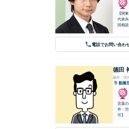
【関東
代表弁
回相談
電話でお問い合わ
德田 
藤井・滝
船橋
言葉の
件・労
可】