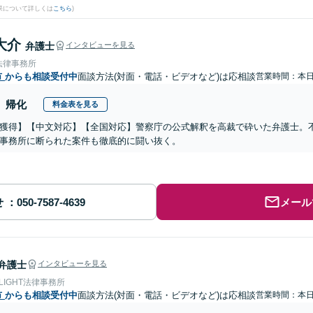
果について詳しくは
こちら
)
大介
弁護士
インタビューを見る
法律事務所
市
からも相談受付中
面談方法(対面・電話・ビデオなど)は応相談
営業時間：本
帰化
料金表を見る
獲得】【中文対応】【全国対応】警察庁の公式解釈を高裁で砕いた弁護士。
事務所に断られた案件も徹底的に闘い抜く。
せ
メール
弁護士
インタビューを見る
 LIGHT法律事務所
市
からも相談受付中
面談方法(対面・電話・ビデオなど)は応相談
営業時間：本