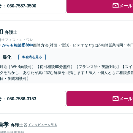
せ
メール
和
弁護士
所オフィス・エトワレ
市
からも相談受付中
面談方法(対面・電話・ビデオなど)は応相談
営業時間：本
帰化
料金表を見る
対応｜WEB面談可】【初回相談60分無料】【フランス語・英語対応】【ス
クを活かし、あなたが真に望む解決を目指します！法人・個人ともに相談多
日・夜間相談可】
せ
メール
信孝
弁護士
インタビューを見る
RE国際法律事務所