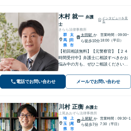
木村 就一
弁護
インタビューを見
る
士
きらら法律事務所
群
太
太田駅
か
営業時間：09:00~
馬
田
|
18:00（平日）
ら徒歩10分
県
市
【初回相談無料】【元警察官】【２４
時間受付中】弁護士に相談すべきかお
悩み中の方も、ぜひご相談ください
【刑事・離婚・相続・交通事故・企業
法務など】ご相談者さまに寄り添い、
電話でお問い合わせ
メールでお問い合わせ
きめ細やかな対応で、スピーディーに
最良の解決を目指します【土日・夜間
相談可能】。
川村 正衡
弁護士
上尾あおぞら法律事務所
埼
上
上尾駅
か
営業時間：09:30~1
玉
尾
|
7:30（平日）
ら徒歩7分
県
市