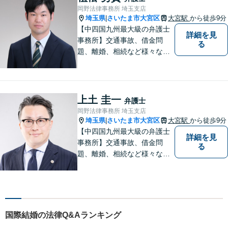
岡野法律事務所 埼玉支店
埼玉県
さいたま市大宮区
大宮駅
から徒歩9分
|
【中四国九州最大級の弁護士
詳細を見
事務所】交通事故、借金問
る
題、離婚、相続など様々な問
題について、「何度でも無
料」の相談を行っています！
まずはお気軽にご相談くださ
い！
上土 圭一
弁護士
岡野法律事務所 埼玉支店
埼玉県
さいたま市大宮区
大宮駅
から徒歩9分
|
【中四国九州最大級の弁護士
詳細を見
事務所】交通事故、借金問
る
題、離婚、相続など様々な問
題について、「何度でも無
料」の相談を行っています！
まずはお気軽にご相談くださ
い！
国際結婚の法律Q&Aランキング