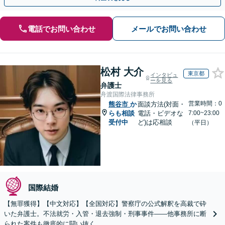
電話でお問い合わせ
メールでお問い合わせ
松村 大介
東京都
インタビュ
ーを見る
弁護士
舟渡国際法律事務所
営業時間：0
熊谷市
か
面談方法(対面・
らも相談
電話・ビデオな
7:00~23:00
受付中
ど)は応相談
（平日）
国際結婚
【無罪獲得】【中文対応】【全国対応】警察庁の公式解釈を高裁で砕
いた弁護士。不法就労・入管・退去強制・刑事事件——他事務所に断
られた案件も徹底的に闘い抜く。