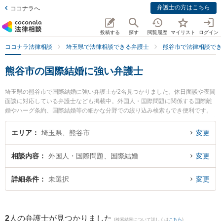
弁護士の方はこちら
ココナラへ
投稿する
探す
閲覧履歴
マイリスト
ログイン
ココナラ法律相談
埼玉県で法律相談できる弁護士
熊谷市で法律相談で
熊谷市の国際結婚に強い弁護士
埼玉県の熊谷市で国際結婚に強い弁護士が2名見つかりました。休日面談や夜間
面談に対応している弁護士なども掲載中。外国人・国際問題に関係する国際離
婚やハーグ条約、国際結婚等の細かな分野での絞り込み検索もでき便利です。
特に大地法律事務所の吉野 大地弁護士や青山法律事務所の青山 智京弁護士のプ
ロフィール情報や弁護士費用、強みなどが注目されています。『熊谷市で土日
エリア
埼玉県、熊谷市
変更
や夜間に発生した国際結婚のトラブルを今すぐに弁護士に相談したい』『国際
結婚のトラブル解決の実績豊富な近くの弁護士を検索したい』『初回相談無料
相談内容
外国人・国際問題、国際結婚
変更
で国際結婚を法律相談できる熊谷市内の弁護士に相談予約したい』などでお困
りの相談者さんにおすすめです。
詳細条件
未選択
変更
2
人の弁護士が見つかりました
(検索結果について詳しくは
こちら
)