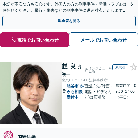
本語が不安な方も安心です。外国人の方の刑事事件・労働トラブルは
お任せください。暴行・傷害などの刑事事件に迅速対応いたします。
【事前予約で休日・夜間面談可】
料金表を見る
電話でお問い合わせ
メールでお問い合わせ
趙 良
弁
東京都
インタビューを
見る
護士
東京CITY LIGHT法律事務所
営業時間：0
熊谷市
か
面談方法(対面・
らも相談
電話・ビデオな
9:30~17:00
受付中
ど)は応相談
（平日）
国際結婚