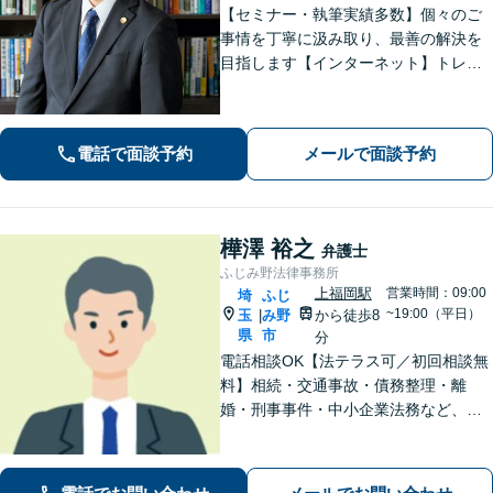
【セミナー・執筆実績多数】個々のご
事情を丁寧に汲み取り、最善の解決を
目指します【インターネット】トレン
ト問題・悪質な書き込み・風評被害な
ど、迅速な対応を心掛けます【離婚問
題】検討段階、協議から訴訟まで。あ
電話で面談予約
メールで面談予約
らゆるフェーズに対応【上尾駅7分】
樺澤 裕之
弁護士
ふじみ野法律事務所
上福岡駅
営業時間：09:00
埼
ふじ
~19:00（平日）
玉
み野
から徒歩8
|
県
市
分
電話相談OK【法テラス可／初回相談無
料】相続・交通事故・債務整理・離
婚・刑事事件・中小企業法務など、お
困りごとは気兼ねなくご相談くださ
い！一人ひとり真摯に向き合い、解決
へと導きます【休日夜間対応】【上福