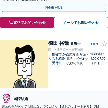
料金表を見る
電話でお問い合わせ
メールでお問い合わせ
德田 裕哉
弁護士
千葉県
藤井・滝沢綜合法律事務所
営業時間：0
熊谷市
か
面談方法(対面・
らも相談
電話・ビデオな
9:00~17:00
受付中
ど)は応相談
（平日）
国際結婚
言葉の壁があっても諦めないでください【通訳のサポートあり】で日