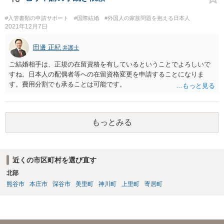
に対して、法的な請求をするの は、難しいでしょう。
#入管書類の申請サポート
#国際結婚
#外国人の家族問題を抱える日本人
2021年12月7日
田邊 正紀
弁護士
ご結婚相手は、正規の在留資格を有しているということでよろしいで
すね。日本人の配偶者等への在留資格変更を申請することになりま
す。費用分割でも承ることは可能です。
もっとみる
近くの市区町村を選び直す
北部
熊谷市
本庄市
深谷市
美里町
神川町
上里町
寄居町