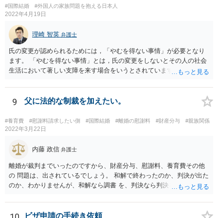
#国際結婚
#外国人の家族問題を抱える日本人
2022年4月19日
理崎 智英
弁護士
氏の変更が認められるためには，「やむを得ない事情」が必要となり
ます。 「やむを得ない事情」とは，氏の変更をしないとその人の社会
生活において著しい支障を来す場合をいうとされています。 中国の苗
字のために今後偏見や差別を受ける可能性があるといった抽象的な理
由は，「やむを得ない事情」には該当しませんので，氏の変更を認め
てもらうことは難しいと思います。
9
父に法的な制裁を加えたい。
#養育費
#慰謝料請求したい側
#国際結婚
#離婚の慰謝料
#財産分与
#親族関係
2022年3月22日
内藤 政信
弁護士
離婚が裁判までいったのですから、財産分与、慰謝料、養育費その他
の 問題は、出されているでしょう。 和解で終わったのか、判決が出た
のか、わかりませんが、和解なら調書 を、判決なら判決を見せてもら
うといいでしょう。 また、事件記録を謄写する方法もあるので、より
詳しく、双方の主張を 知ることができるでしょう。 疑問のいくつか
は、理解にいたるでしょう。 虐待でもないと、あなたの方から、父親
10
ビザ申請の手続き依頼