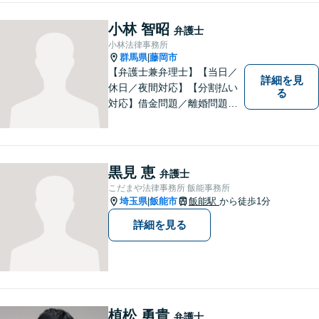
ます。ぜひ一度ご相談くださ
い。
小林 智昭
弁護士
小林法律事務所
群馬県
藤岡市
|
【弁護士兼弁理士】【当日／
詳細を見
休日／夜間対応】【分割払い
る
対応】借金問題／離婚問題／
相続問題／企業法務など弁護
士業務も、特許／商標登録／
意匠登録など弁理士業務も、
幅広く対応。地域に根ざした
黒見 恵
弁護士
法律事務所／特許事務所を目
こだまや法律事務所 飯能事務所
指しています。お気軽にご相
埼玉県
飯能市
飯能駅
から徒歩1分
|
談ください。
詳細を見る
植松 勇貴
弁護士