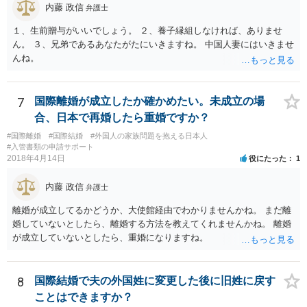
内藤 政信
弁護士
１、生前贈与がいいでしょう。 ２、養子縁組しなければ、ありませ
ん。 ３、兄弟であるあなたがたにいきますね。 中国人妻にはいきませ
んね。
7
国際離婚が成立したか確かめたい。未成立の場
合、日本で再婚したら重婚ですか？
#国際離婚
#国際結婚
#外国人の家族問題を抱える日本人
#入管書類の申請サポート
2018年4月14日
役にたった
1
内藤 政信
弁護士
離婚が成立してるかどうか、大使館経由でわかりませんかね。 まだ離
婚していないとしたら、離婚する方法を教えてくれませんかね。 離婚
が成立していないとしたら、重婚になりますね。
8
国際結婚で夫の外国姓に変更した後に旧姓に戻す
ことはできますか？