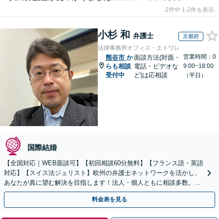
2件中 1-2件を表示
小杉 和
弁護士
京都府
法律事務所オフィス・エトワレ
営業時間：0
熊谷市
か
面談方法(対面・
らも相談
電話・ビデオな
9:00~18:00
受付中
ど)は応相談
（平日）
国際結婚
【全国対応｜WEB面談可】【初回相談60分無料】【フランス語・英語
対応】【スイス法ジュリスト】欧州の弁護士ネットワークを活かし、
あなたが真に望む解決を目指します！法人・個人ともに相談多数。細
やかな連絡と粘り強い交渉を徹底【休日・夜間相談可】
料金表を見る