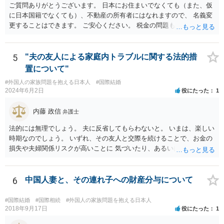
ご質問ありがとうございます。 日本にお住まいでなくても（また、仮
に日本国籍でなくても）、不動産の所有者にはなれますので、 名義変
更することはできます。 ご安心ください。 税金の問題もありますの
で、 可能であれば、ご依頼になるかは別にして、今の名義人（叔父様
でしょうか。）と一緒に、 お近くの弁護士に直接相談して、アドバイ
ス等を求めることをお勧めします。 ご参考にしていただければ幸いで
5
"夫の友人による家庭内トラブルに関する法的措
す。
置について"
#外国人の家族問題を抱える日本人
#国際結婚
2024年6月2日
役にたった
1
内藤 政信
弁護士
法的には無理でしょう。 夫に反省してもらわないと。 いまは、楽しい
時期なのでしょう。 いずれ、その友人と交際を続けることで、お金の
損失や夫婦関係リスクが高いことに 気づいたり、あるいは、飽きると
思いますけどね。
6
中国人妻と、その連れ子への財産分与について
#国際結婚
#国際相続
#外国人の家族問題を抱える日本人
2018年9月17日
役にたった
1