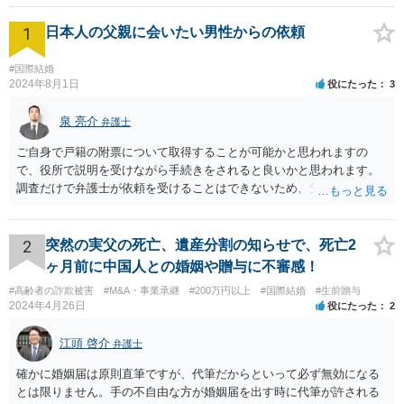
1
日本人の父親に会いたい男性からの依頼
#国際結婚
2024年8月1日
役にたった
3
泉 亮介
弁護士
ご自身で戸籍の附票について取得することが可能かと思われますの
で、役所で説明を受けながら手続きをされると良いかと思われます。
調査だけで弁護士が依頼を受けることはできないため、父親に対して
何か請求がある場合は弁護士に依頼することを検討されても良いでし
ょう。
2
突然の実父の死亡、遺産分割の知らせで、死亡2
ヶ月前に中国人との婚姻や贈与に不審感！
#高齢者の詐欺被害
#M&A・事業承継
#200万円以上
#国際結婚
#生前贈与
2024年4月26日
役にたった
2
江頭 啓介
弁護士
確かに婚姻届は原則直筆ですが、代筆だからといって必ず無効になる
とは限りません。手の不自由な方が婚姻届を出す時に代筆が許される