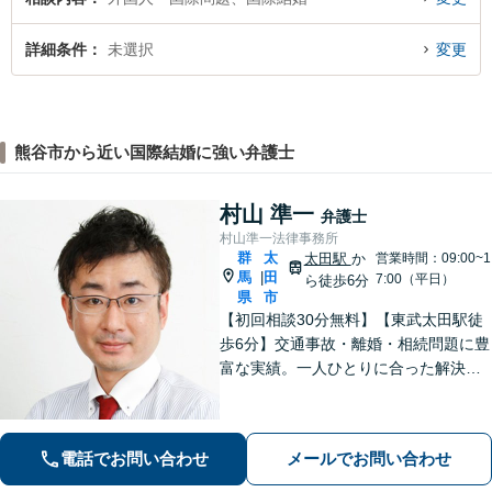
詳細条件
未選択
変更
熊谷市から近い国際結婚に強い弁護士
村山 準一
弁護士
村山準一法律事務所
群
太
太田駅
か
営業時間：09:00~1
馬
田
|
7:00（平日）
ら徒歩6分
県
市
【初回相談30分無料】【東武太田駅徒
歩6分】交通事故・離婚・相続問題に豊
富な実績。一人ひとりに合った解決方
法で納得できる解決を目指します。依
頼者ファーストで迅速対応。企業法務
もご相談ください。
電話でお問い合わせ
メールでお問い合わせ