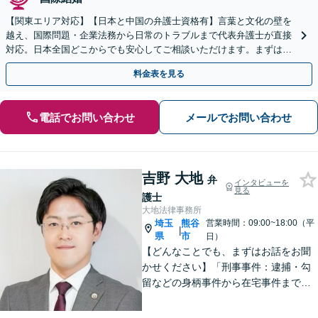
【関東エリア対応】【日本と中国の弁護士資格有】言葉と文化の壁を
越え、国際問題・企業法務から日常のトラブルまで代表弁護士が直接
対応。日本全国どこからでも安心してご相談いただけます。まずは一
歩を踏み出してみませんか。【初回相談無料】
料金表を見る
電話でお問い合わせ
メールでお問い合わせ
吉野 大地
弁
インタビューを
見る
護士
大地法律事務所
埼玉
熊谷
営業時間：09:00~18:00（平
|
県
市
日）
【どんなことでも、まずはお話をお聞
かせください】「刑事事件：逮捕・勾
留などの身柄事件から在宅事件まで、
捜査段階から迅速に対応し、接見・示
談交渉・不起訴に向けた弁護活動を行