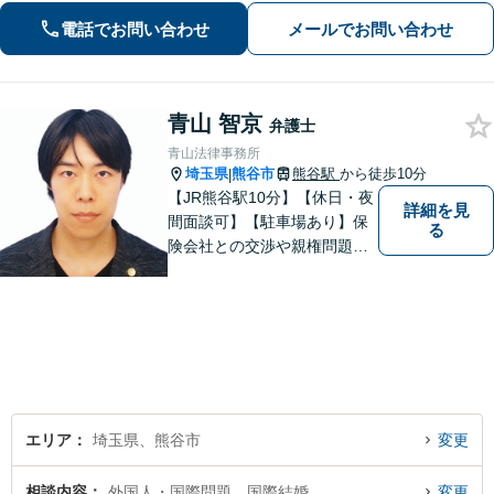
います。」
電話でお問い合わせ
メールでお問い合わせ
青山 智京
弁護士
青山法律事務所
埼玉県
熊谷市
熊谷駅
から徒歩10分
|
【JR熊谷駅10分】【休日・夜
詳細を見
間面談可】【駐車場あり】保
る
険会社との交渉や親権問題、
逮捕直後の対応など、それぞ
れの事情に応じた柔軟な支援
を行います。 「弁護士は敷居
が高い」と感じる方も、まず
はお気持ちをお聞かせくださ
い。
エリア
埼玉県、熊谷市
変更
相談内容
外国人・国際問題、国際結婚
変更