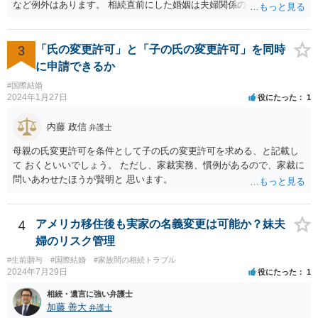
など例外はあります。 相続直前にした婚姻は夫婦関係の形成を目的と
したものではないとして無効となる可能性はあります。 上記の意味が
わかりません、分かりやすく解説していただけませんでしょうか？ →
婚姻が成立するには二つの要素が必要と言われております。一つは届
3
「氏の変更許可」と「子の氏の変更許可」を同時
出ですが、もう一つは双方の婚姻意思です。 婚姻意思は、夫婦として
に申請できるか
相互に助け合いながら生活していく意思というとイメージしやすいか
#国際結婚
と思います。 ここで、相続目的での婚姻をみてみます。これは夫婦と
2024年1月27日
役にたった
1
して生活していくというよりは、一方が死亡した際に生じる相続のた
めに配偶者という立場を得ることが主な目的となります。 したがっ
内藤 政信
弁護士
て、形式的に届出がなされたとしても、双方は夫婦生活を営む意思が
ないので、婚姻意思はありません。 よって、婚姻は婚姻意思の欠如に
母親の氏変更許可を条件として子の氏の変更許可を求める、と記載し
より、無効となります。
て おくといいでしょう。 ただし、家裁実務、慣例があるので、家裁に
問いあわせたほうが賢明と 思います。
4
アメリカ移住後も実家の名義変更は可能か？妹夫
婦のリスク管理
#生前贈与
#国際結婚
#家族間の相続トラブル
2024年7月29日
役にたった
1
相続・遺言に強い弁護士
加藤 善大
弁護士