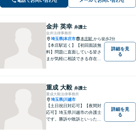
電話でお問い合わせ
メールでお問い合わせ
岡駅8分】【駐車場あり】
金井 英幸
弁護士
金井法律事務所
埼玉県
本庄市
本庄駅
から徒歩2分
|
【本庄駅近く】【初回面談無
詳細を見
料】問題に直面している皆さ
る
まが気軽に相談できる存在に
なります。離婚問題／相続問
題／交通事故など、幅広いト
ラブルに対応。【当日／夜間
／休日対応可能】公平・公正
重成 大毅
弁護士
な立場から、事件の見通しを
重成大毅法律事務所
正確に伝えます。お気軽にご
埼玉県
川越市
|
相談ください。
【土日祝日対応可】【夜間対
詳細を見
応可】埼玉県川越市の弁護士
る
です。勝訴や敗訴といった結
果にかかわらず、依頼者の心
にある憤りや不安を取り除き