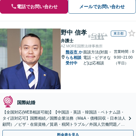
電話でお問い合わせ
メールでお問い合わせ
野中 信孝
東京都
インタビュ
ーを見る
弁護士
AZ MORE国際法律事務所
営業時間：0
熊谷市
か
面談方法(対面・
らも相談
電話・ビデオな
9:00~21:00
受付中
ど)は応相談
（平日）
国際結婚
【全国対応(WEB相談可能)】【中国語・英語・韓国語・ベトナム語・
タイ語対応可】国際相続／国際企業法務（M&A・債権回収・日本法人
顧問）／ビザ・在留資格／貿易・税関トラブル／外国人労働問題／外
国人刑事事件など、幅広いご相談に対応可能
料金表を見る