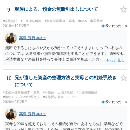
ています。 やはり、成人した子のことまでごちゃごちゃ考えず、自分
の事だけ考えるべきなのでしょうか ・・・お子さんの事をまで含め良
9
親族による、預金の無断引出しについて
い解決案があればお悩みになるのは当然と言えば当然のことです。 彼
と親子関係を結びたいと思っているが、名字は変えたくない・・・養
#家族信託
#口座凍結解除
#相続財産調査・鑑定
#M&A・事業承継
子縁組の必要があり 氏も変更することになります。 しかし 彼は成人
2018年10月25日
役にたった
9
しているとは言え、自分の子と私の連れ子、全て平等にしたいと希
望。もちろん私もそうできればと思います。 ・・・婚姻前の契約 あ
高島 秀行
弁護士
るいは 遺言書などで その意思を実現する方法はあります。 弁護
無断で下ろしたものや父から預かっていてそのままになっているもの
士に相談してみてください。
については 返還請求や損害賠償請求をすることができます。 通帳や払
戻請求書などの資料を持って弁護士に面談で相談した方がよいと思い
ます。
10
兄が遺した資産の整理方法と実母との相続手続き
について
#遺留分侵害額請求・放棄
#不動産・土地の相続
#口座凍結解除
#相続トラブルの代理交渉
#家族間の相続トラブル
2026年2月25日
役にたった
5
高島 秀行
弁護士
実母も90歳を超えており、その相続が自分にあるなら先に贈与などで
貰いたいが可能なのでしようか。 実母がご存命であれば、兄の相続人