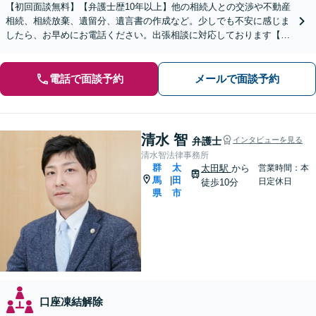
【初回面談無料】【弁護士歴10年以上】他の相続人との交渉や不動産
相続、相続放棄、遺留分、遺言書の作成など。少しでも不安に感じま
したら、お早めにお電話ください。出張相談に対応しております【休
日・夜間相談可】【深谷駅1分】
電話で面談予約
メールで面談予約
清水 智
弁護士
インタビューを見る
清水智法律事務所
群
太
太田駅
から
営業時間：本
馬
田
|
日定休日
徒歩10分
県
市
口座凍結解除