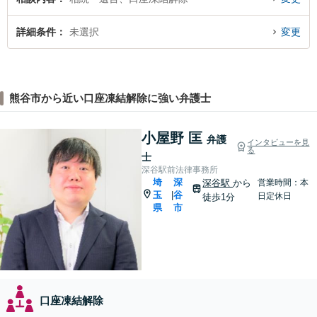
詳細条件
未選択
変更
熊谷市から近い口座凍結解除に強い弁護士
小屋野 匡
弁護
インタビューを見
る
士
深谷駅前法律事務所
埼
深
深谷駅
から
営業時間：本
玉
谷
|
日定休日
徒歩1分
県
市
口座凍結解除