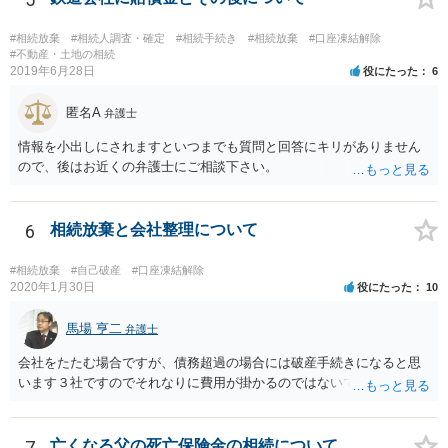
他にもあるかもしれないというリスクを考えますと、相続放棄の申述
にあたっては、法テラスの無料相談等を利用して弁護士に相談するこ
#相続放棄
#相続人調査・確定
#相続手続き
#相続放棄
#口座凍結解除
とも十分考えられるかと存じます。また、ご記載いただいた事実関係
#不動産・土地の相続
2019年6月28日
役にたった
6
を拝見するかぎり、再婚相手のかたは既に相続放棄をされている可能
性があるかもしれません。
匿名A
弁護士
情報を小出しにされますといつまでも質問と回答にキリがありません
ので、後はお近くの弁護士にご相談下さい。
6
相続放棄と会社整理について
#相続放棄
#自己破産
#口座凍結解除
2020年1月30日
役にたった
10
馬場 亨二
弁護士
会社をたたむ場合ですが、債務超過の場合には破産手続きになると思
います３社ですのでそれなりに費用が掛かるのではないでしょうか。
7
亡くなる父の死亡保険金の相続について