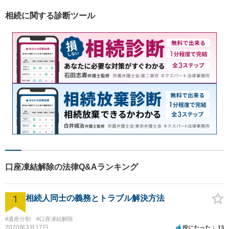
相続に関する診断ツール
口座凍結解除の法律Q&Aランキング
1
相続人同士の義務とトラブル解決方法
#遺産分割
#口座凍結解除
2020年3月17日
役にたった
13