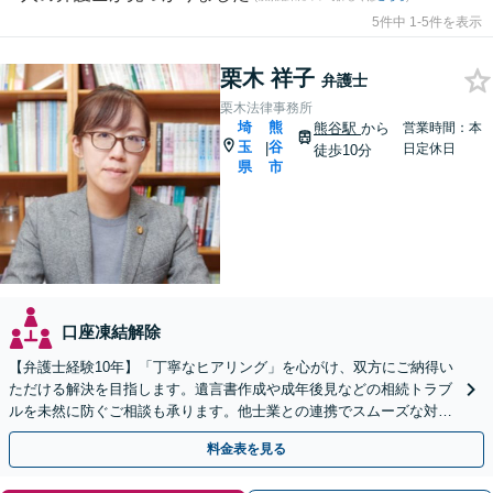
5件中 1-5件を表示
栗木 祥子
弁護士
栗木法律事務所
埼
熊
熊谷駅
から
営業時間：本
玉
谷
|
日定休日
徒歩10分
県
市
口座凍結解除
【弁護士経験10年】「丁寧なヒアリング」を心がけ、双方にご納得い
ただける解決を目指します。遺言書作成や成年後見などの相続トラブ
ルを未然に防ぐご相談も承ります。他士業との連携でスムーズな対処
が可能です
料金表を見る