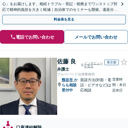
心」をお届けします。相続トラブル・登記・税務までワンストップ対
応で精神的負担を大きく軽減｜自治体でのセミナーも開催。遺産分
割・放棄などまずはお気軽にご相談ください【通知税理士】
料金表を見る
電話でお問い合わせ
メールでお問い合わせ
佐藤 良
東京都
インタビュー
を見る
弁護士
ブルーバード法律事務所
営業時
熊谷市
か
面談方法(対面・電
らも相談
話・ビデオなど)は
間：本日
受付中
応相談
定休日
口座凍結解除