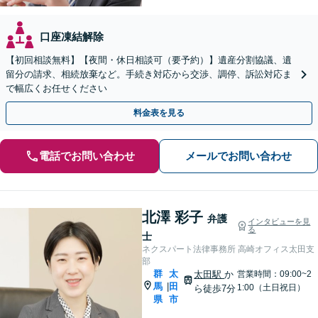
口座凍結解除
【初回相談無料】【夜間・休日相談可（要予約）】遺産分割協議、遺
留分の請求、相続放棄など。手続き対応から交渉、調停、訴訟対応ま
で幅広くお任せください
料金表を見る
電話でお問い合わせ
メールでお問い合わせ
北澤 彩子
弁護
インタビューを見
る
士
ネクスパート法律事務所 高崎オフィス太田支
部
群
太
太田駅
か
営業時間：09:00~2
馬
田
|
1:00（土日祝日）
ら徒歩7分
県
市