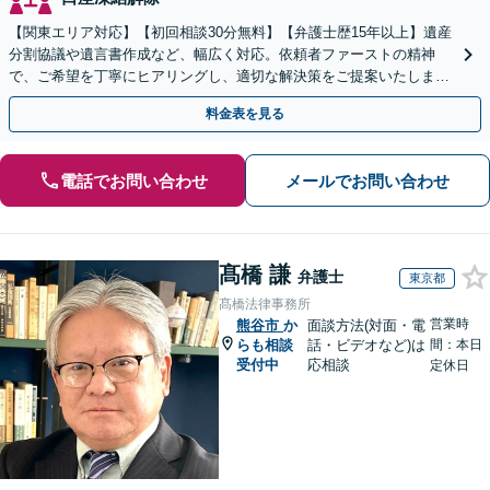
【関東エリア対応】【初回相談30分無料】【弁護士歴15年以上】遺産
分割協議や遺言書作成など、幅広く対応。依頼者ファーストの精神
で、ご希望を丁寧にヒアリングし、適切な解決策をご提案いたしま
す。まずは無料相談でお悩みをお聞かせください。
料金表を見る
電話でお問い合わせ
メールでお問い合わせ
髙橋 謙
弁護士
東京都
髙橋法律事務所
営業時
熊谷市
か
面談方法(対面・電
らも相談
話・ビデオなど)は
間：本日
受付中
応相談
定休日