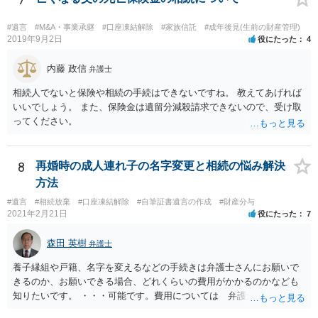
#遺言
#M&A・事業承継
#口座凍結解除
#家族信託
#成年後見(生前の財産管理)
2019年9月2日
役にたった
4
内藤 政信
弁護士
相続人でないと保険や相続の手続はできないですね。 教えてあげれば
いいでしょう。 また、保険金は遺留分減殺請求できないので、受け取
ってください。
8
再婚時の成人連れ子の名字変更と相続の悩み解決
方法
#遺言
#相続放棄
#口座凍結解除
#自筆証書遺言の作成
#財産分与
2021年2月21日
役にたった
7
森田 英樹
弁護士
養子縁組や戸籍、名字を変えるなどの手続きは弁護士さんにお願いで
きるのか、お願いできる場合、どれくらいの費用がかかるのかなども
知りたいです。 ・・・可能です。費用については 弁護士と直接面談
の上 内容を確認し 協議の上個別に契約によって決まることになっ