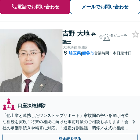
電話でお問い合わせ
メールでお問い合わせ
吉野 大地
弁
インタビューを
見る
護士
大地法律事務所
埼玉県
熊谷市
営業時間：本日定休日
|
口座凍結解除
「他士業と連携したワンストップサポート」家族間の争いを避け円満
な相続を実現！将来の相続に向けた事前対策のご相談も承ります「会
社の承継手続きや精算に対応」「遺産分割協議・調停／株式の相続／
使い込み／成年後見／遺言書作成など」
料金表を見る