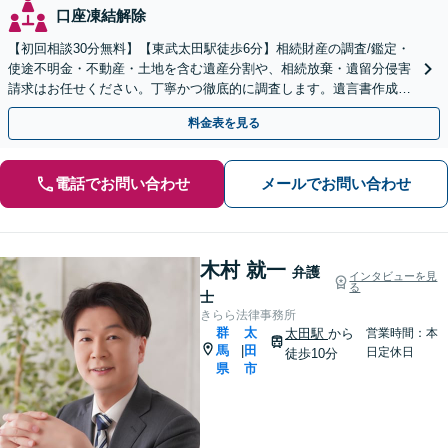
口座凍結解除
【初回相談30分無料】【東武太田駅徒歩6分】相続財産の調査/鑑定・
使途不明金・不動産・土地を含む遺産分割や、相続放棄・遺留分侵害
請求はお任せください。丁寧かつ徹底的に調査します。遺言書作成・
成年後見など就活サポートも行っています。
料金表を見る
電話でお問い合わせ
メールでお問い合わせ
木村 就一
弁護
インタビューを見
る
士
きらら法律事務所
群
太
太田駅
から
営業時間：本
馬
田
|
日定休日
徒歩10分
県
市