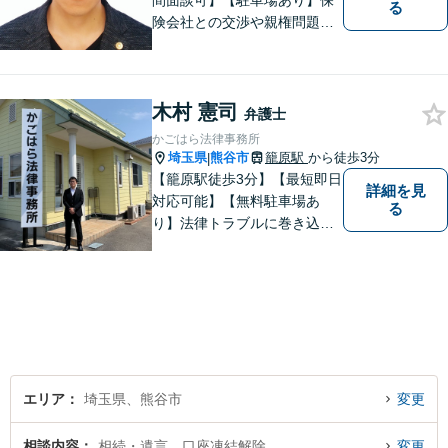
間面談可】【駐車場あり】保
る
険会社との交渉や親権問題、
逮捕直後の対応など、それぞ
れの事情に応じた柔軟な支援
を行います。 「弁護士は敷居
木村 憲司
が高い」と感じる方も、まず
弁護士
はお気持ちをお聞かせくださ
かごはら法律事務所
い。
埼玉県
熊谷市
籠原駅
から徒歩3分
|
【籠原駅徒歩3分】【最短即日
詳細を見
対応可能】【無料駐車場あ
る
り】法律トラブルに巻き込ま
れた場合は、どのようなもの
であっても早めの相談が重要
です。早めの相談がより良い
解決の鍵です。お困りごとが
ございましたら、お気軽にご
相談ください。
エリア
埼玉県、熊谷市
変更
相談内容
相続・遺言、口座凍結解除
変更