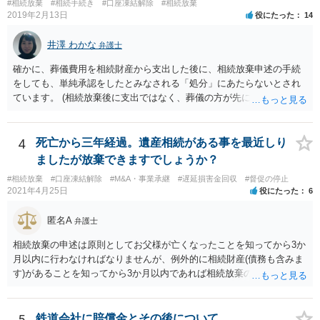
#相続放棄
#相続手続き
#口座凍結解除
#相続放棄
2019年2月13日
役にたった
14
井澤 わかな
弁護士
確かに、葬儀費用を相続財産から支出した後に、相続放棄申述の手続
をしても、単純承認をしたとみなされる「処分」にあたらないとされ
ています。 (相続放棄後に支出ではなく、葬儀の方が先に来るのが通常
だと思いますので、葬儀→葬儀費用を相続財産から支出→相続放棄申
述の手続ということだと思いますが) ただ、葬儀費用ならいくらでもよ
いということではなく、身分相応の、社会的儀式として当然認められ
4
死亡から三年経過。遺産相続がある事を最近しり
る程度の金額に留まると考えた方がよいです。 もし、相続人の皆さん
ましたが放棄できますでしょうか？
に葬儀費用を支出する経済力がなく、質素な葬儀を行った費用であれ
#相続放棄
#口座凍結解除
#M&A・事業承継
#遅延損害金回収
#督促の停止
ば相続財産から支出しても単純承認と認められない可能性が高いの
2021年4月25日
役にたった
6
で、相続放棄申述が受理される可能性も高いと思います。
匿名A
弁護士
相続放棄の申述は原則としてお父様が亡くなったことを知ってから3か
月以内に行わなければなりませんが、例外的に相続財産(債務も含みま
す)があることを知ってから3か月以内であれば相続放棄の申述が認め
られる可能性もありますので、通知が届いたのが3か月以内の話なので
したら、早急に家裁に行って相続放棄の申述をしたい旨告げて必要な
書類を提出されることをおすすめいたします。 なお、お父様の債務が
5
鉄道会社に賠償金とその後について