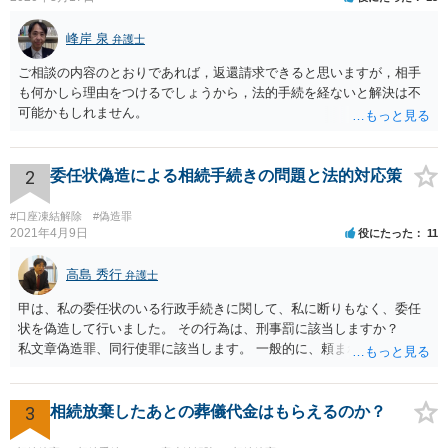
峰岸 泉
弁護士
ご相談の内容のとおりであれば，返還請求できると思いますが，相手
も何かしら理由をつけるでしょうから，法的手続を経ないと解決は不
可能かもしれません。
2
委任状偽造による相続手続きの問題と法的対応策
#口座凍結解除
#偽造罪
2021年4月9日
役にたった
11
高島 秀行
弁護士
甲は、私の委任状のいる行政手続きに関して、私に断りもなく、委任
状を偽造して行いました。 その行為は、刑事罰に該当しますか？
私文章偽造罪、同行使罪に該当します。 一般的に、頼まれた（委任さ
れた）人は、行政に提出する委任状の署名を偽造できるのでしょう
か？ 委任状を偽造して使用することはまでは依頼の範囲ではない
ので できないと思います。
3
相続放棄したあとの葬儀代金はもらえるのか？