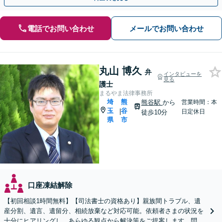
電話でお問い合わせ
メールでお問い合わせ
丸山 博久
弁
インタビューを
見る
護士
まるやま法律事務所
埼
熊
熊谷駅
から
営業時間：本
玉
谷
|
日定休日
徒歩10分
県
市
口座凍結解除
【初回相談1時間無料】【司法書士の資格あり】親族間トラブル、遺
産分割、遺言、遺留分、相続放棄など対応可能。依頼者さまの状況を
十分にヒアリングし、あらゆる観点から解決策をご提案します。問題