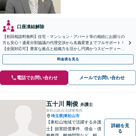
口座凍結解除
【初回相談料無料】住宅・マンション・アパート等の相続にお困りの
方も安心！遺産分割協議の代理交渉から名義変更までフルサポート！
【全国対応可】豊富な拠点と組織力を活かし円満かつスピーディーに
相続手続きをお手伝いします【取扱い実績2000件以上】
料金表を見る
電話でお問い合わせ
メールでお問い合わせ
五十川 剛俊
弁護士
東松山総合法律事務所
埼玉県
東松山市
|
【東松山地域で活躍する弁護
詳細を見
士】損害賠償事件、借金・債
る
務整理、離婚問題など、幅広