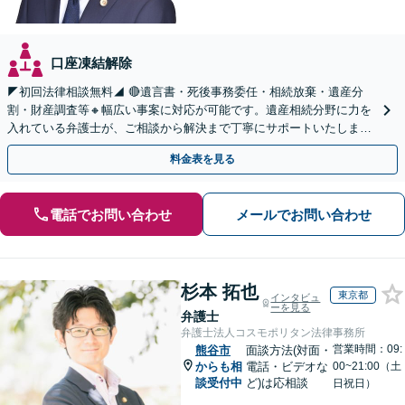
口座凍結解除
◤初回法律相談無料◢ 🔴遺言書・死後事務委任・相続放棄・遺産分
割・財産調査等🔸幅広い事案に対応が可能です。遺産相続分野に力を
入れている弁護士が、ご相談から解決まで丁寧にサポートいたしま
す。まずはじっくりとお話ししてください。
料金表を見る
電話でお問い合わせ
メールでお問い合わせ
杉本 拓也
東京都
インタビュ
ーを見る
弁護士
弁護士法人コスモポリタン法律事務所
営業時間：09:
熊谷市
面談方法(対面・
からも相
電話・ビデオな
00~21:00（土
談受付中
ど)は応相談
日祝日）