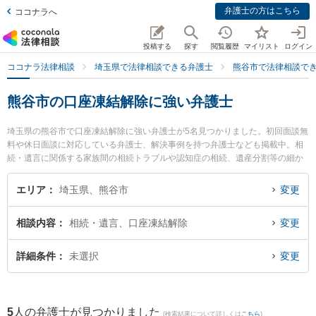
弁護士の方はこちら
ココナラへ
投稿する
探す
閲覧履歴
マイリスト
ログイン
ココナラ法律相談
埼玉県で法律相談できる弁護士
熊谷市で法律相談で
熊谷市の口座凍結解除に強い弁護士
埼玉県の熊谷市で口座凍結解除に強い弁護士が5名見つかりました。初回面談無
料や休日面談に対応している弁護士、解決事例を持つ弁護士なども掲載中。相
続・遺言に関係する家族間の相続トラブルや認知症の相続、遺産分割等の細か
な分野での絞り込み検索もでき便利です。特に栗木法律事務所の栗木 祥子弁護
士や大地法律事務所の吉野 大地弁護士、まるやま法律事務所の丸山 博久弁護士
エリア
埼玉県、熊谷市
変更
のプロフィール情報や弁護士費用、強みなどが注目されています。『熊谷市で
土日や夜間に発生した口座凍結解除のトラブルを今すぐに弁護士に相談した
相談内容
相続・遺言、口座凍結解除
変更
い』『口座凍結解除のトラブル解決の実績豊富な近くの弁護士を検索したい』
『初回相談無料で口座凍結解除を法律相談できる熊谷市内の弁護士に相談予約
したい』などでお困りの相談者さんにおすすめです。
詳細条件
未選択
変更
5
人の弁護士が見つかりました
(検索結果について詳しくは
こちら
)