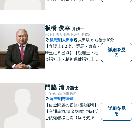
い問題で実績がございます。
依頼者様一人一人に向き合う
ことを大切にしています。お
一人で悩むことなく、お気軽
板橋 俊幸
弁護士
にご相談ください。
弁護士法人龍馬 おおた事務所
群馬県
太田市
太田駅
から徒歩10分
|
【弁護士1２名、群馬・東京・
詳細を見
埼玉に５拠点】【税理士・社
る
会福祉士・精神保健福祉士が
所属】 【介護・福祉事業者の
サポートに注力】【土曜・夜
間相談可能】【出張相談可
能】
門脇 清
弁護士
はなぞの法律事務所
埼玉県
寄居町
|
【借金問題の初回相談無料】
詳細を見
【交通事故/借金/相続に特化】
る
ご依頼者様に寄り添う気持ち
を大切にしております。交通
事故、借金問題、相続・遺言