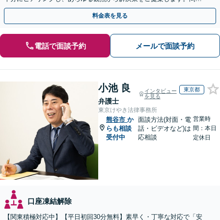
が複雑化する前にご相談ください。【熊谷駅徒歩10分】
料金表を見る
電話で面談予約
メールで面談予約
小池 良
東京都
インタビュー
を見る
弁護士
東京けやき法律事務所
営業時
熊谷市
か
面談方法(対面・電
らも相談
話・ビデオなど)は
間：本日
受付中
応相談
定休日
口座凍結解除
【関東積極対応中】【平日初回30分無料】素早く・丁寧な対応で「安