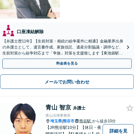
口座凍結解除
【弁護士歴11年】【生前対策・相続の紛争案件に精通】金融業界出身
の弁護士として、遺言書作成、家族信託、遺産分割協議・調停など、
生前対策から紛争対応まで「争族」対策を支援致します【東池袋駅2
分】【初回面談無料】
料金表を見る
メールでお問い合わせ
青山 智京
弁護士
青山法律事務所
埼玉県
熊谷市
熊谷駅
から徒歩10分
|
【JR熊谷駅10分】【休日・夜
詳細を見