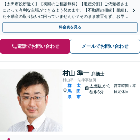
【太田市役所近く】【初回のご相談無料】【遺産分割】ご依頼者さま
にとって有利な主張ができるよう努めます。【不動産の相続】相続し
た不動産の取り扱いに困っていませんか？そのまま放置せず、お早め
にご相談を。【休日の対応可能】
料金表を見る
電話でお問い合わせ
メールでお問い合わせ
村山 準一
弁護士
村山準一法律事務所
群
太
太田駅
から
営業時間：本
馬
田
|
日定休日
徒歩6分
県
市