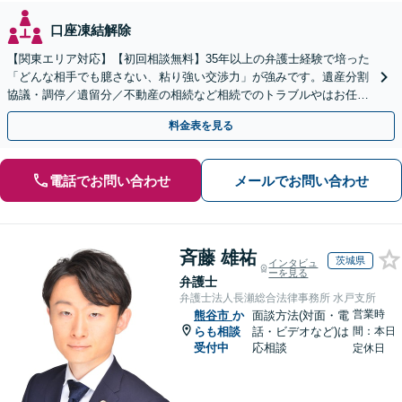
口座凍結解除
【関東エリア対応】【初回相談無料】35年以上の弁護士経験で培った
「どんな相手でも臆さない、粘り強い交渉力」が強みです。遺産分割
協議・調停／遺留分／不動産の相続など相続でのトラブルやはお任せ
ください。遺言書や生前贈与など生前対策にも注力
料金表を見る
電話でお問い合わせ
メールでお問い合わせ
斉藤 雄祐
茨城県
インタビュ
ーを見る
弁護士
弁護士法人長瀬総合法律事務所 水戸支所
営業時
熊谷市
か
面談方法(対面・電
らも相談
話・ビデオなど)は
間：本日
受付中
応相談
定休日