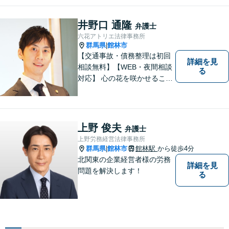
など一般民事から刑事事件、
顧問契約まで幅広い分野に対
井野口 通隆
弁護士
応しております。
六花アトリエ法律事務所
群馬県
館林市
|
【交通事故・債務整理は初回
詳細を見
相談無料】【WEB・夜間相談
る
対応】 心の花を咲かせること
ができるように、全身全霊を
かけてサポートします。 一期
一会を大事にし、あなたとの
縁を心からお待ちしていま
上野 俊夫
弁護士
す。
上野労務経営法律事務所
群馬県
館林市
館林駅
から徒歩4分
|
北関東の企業経営者様の労務
詳細を見
問題を解決します！
る