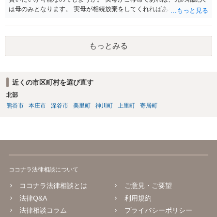
は母のみとなります。 実母が相続放棄をしてくれればあなた方兄弟及
び実母の子が相続人となります。 実母に連絡を取って話してみるほか
ないと思います。
もっとみる
近くの市区町村を選び直す
北部
熊谷市
本庄市
深谷市
美里町
神川町
上里町
寄居町
ココナラ法律相談について
ココナラ法律相談とは
ご意見・ご要望
法律Q&A
利用規約
法律相談コラム
プライバシーポリシー