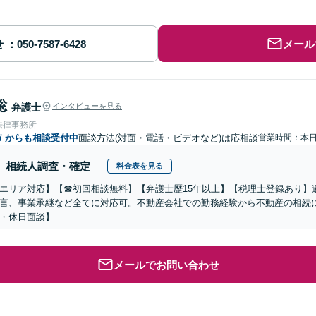
せ
メール
聡
弁護士
インタビューを見る
法律事務所
市
からも相談受付中
面談方法(対面・電話・ビデオなど)は応相談
営業時間：本
相続人調査・確定
料金表を見る
エリア対応】【☎︎初回相談無料】【弁護士歴15年以上】【税理士登録あり
言、事業承継など全てに対応可。不動産会社での勤務経験から不動産の相続
・休日面談】
メールでお問い合わせ