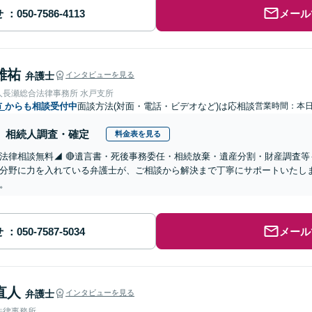
せ
メール
雄祐
弁護士
インタビューを見る
人長瀬総合法律事務所 水戸支所
市
からも相談受付中
面談方法(対面・電話・ビデオなど)は応相談
営業時間：本
相続人調査・確定
料金表を見る
法律相談無料◢ 🔴遺言書・死後事務委任・相続放棄・遺産分割・財産調査等
分野に力を入れている弁護士が、ご相談から解決まで丁寧にサポートいたし
。
せ
メール
直人
弁護士
インタビューを見る
法律事務所