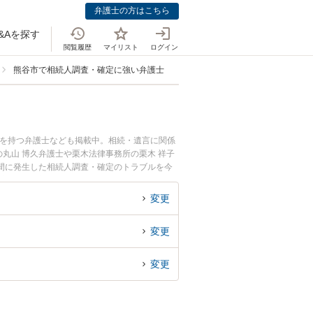
弁護士の方はこちら
&Aを探す
閲覧履歴
マイリスト
ログイン
熊谷市で相続人調査・確定に強い弁護士
例を持つ弁護士なども掲載中。相続・遺言に関係
丸山 博久弁護士や栗木法律事務所の栗木 祥子
間に発生した相続人調査・確定のトラブルを今
人調査・確定を法律相談できる熊谷市内の弁護士
変更
変更
変更