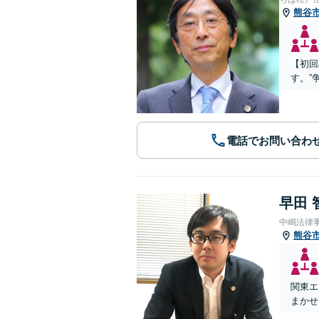
熊谷
【初回
す。”
電話でお問い合わ
早田 
中嶋法律
熊谷
関東エ
まかせ