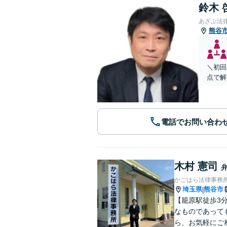
鈴木 
あざぶ法
熊谷
＼初回
点で解
電話でお問い合わ
木村 憲司
かごはら法律事務
埼玉県
熊谷市
|
【籠原駅徒歩3
なものであって
ら、お気軽にご