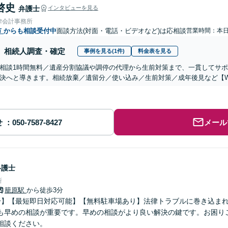
啓史
弁護士
インタビューを見る
律会計事務所
市
からも相談受付中
面談方法(対面・電話・ビデオなど)は応相談
営業時間：本
相続人調査・確定
事例を見る(1件)
料金表を見る
相談1時間無料／遺産分割協議や調停の代理から生前対策まで、一貫してサ
決へと導きます。相続放棄／遺留分／使い込み／生前対策／成年後見など【W
せ
メール
弁護士
所
籠原駅
から徒歩3分
分】【最短即日対応可能】【無料駐車場あり】法律トラブルに巻き込ま
も早めの相談が重要です。早めの相談がより良い解決の鍵です。お困り
相談ください。