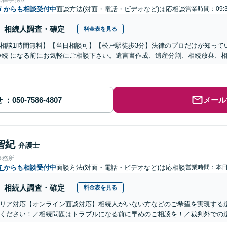
市
からも相談受付中
面談方法(対面・電話・ビデオなど)は応相談
営業時間：09:3
相続人調査・確定
料金表を見る
相談1時間無料】【当日相談可】【松戸駅徒歩3分】法律のプロだけが知って
争続”になる前にお気軽にご相談下さい。遺言書作成、遺産分割、相続放棄、
せ
メール
智紀
弁護士
事務所
市
からも相談受付中
面談方法(対面・電話・ビデオなど)は応相談
営業時間：本
相続人調査・確定
料金表を見る
リア対応【オンライン面談対応】相続人がいない方などのご希望を実現する
ください！／相続問題はトラブルになる前に早めのご相談を！／裁判外での