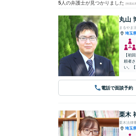
5
人の弁護士が見つかりました
(検索結
丸山 
まるやま
埼玉
【初回
頼者さ
い。【
電話で面談予約
栗木 
栗木法律
埼玉