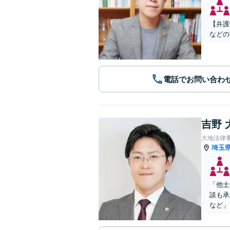
【弁護
などの
電話でお問い合わ
吉野 
大地法律
埼玉
「他士
談も承
など」