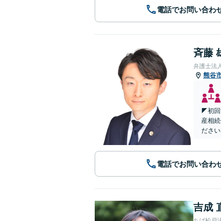
電話でお問い合わ
斉藤 
弁護士法
熊谷
◤初回
産相続
ださい
電話でお問い合わ
吉成 
ちば松戸