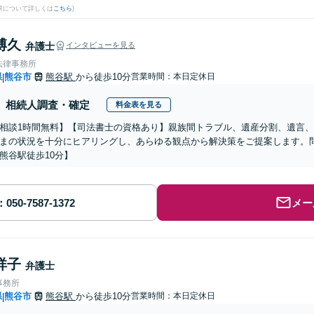
果について詳しくは
こちら
)
博久
弁護士
インタビューを見る
法律事務所
県
熊谷市
熊谷駅
から徒歩10分
営業時間：本日定休日
|
相続人調査・確定
料金表を見る
相談1時間無料】【司法書士の資格あり】親族間トラブル、遺産分割、遺言
まの状況を十分にヒアリングし、あらゆる観点から解決策をご提案します。
熊谷駅徒歩10分】
メー
祥子
弁護士
事務所
県
熊谷市
熊谷駅
から徒歩10分
営業時間：本日定休日
|