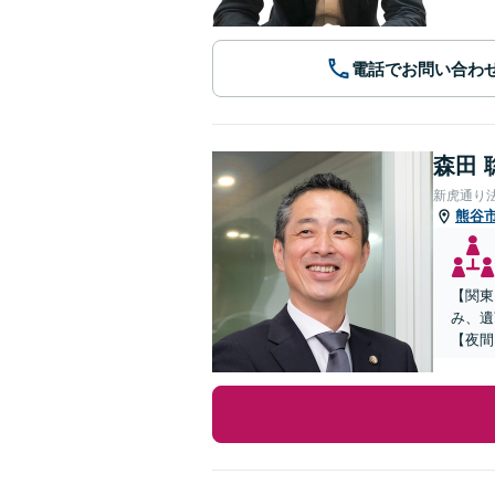
電話でお問い合わ
森田 
新虎通り
熊谷
【関東
み、遺
【夜間