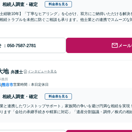
相続人調査・確定
料金表を見る
士経験10年】「丁寧なヒアリング」を心がけ、双方にご納得いただける解決
相続トラブルを未然に防ぐご相談も承ります。他士業との連携でスムーズな
せ
メール
大地
弁護士
インタビューを見る
事務所
県
熊谷市
営業時間：本日定休日
|
相続人調査・確定
料金表を見る
業と連携したワンストップサポート」家族間の争いを避け円満な相続を実現
ります「会社の承継手続きや精算に対応」「遺産分割協議・調停／株式の相