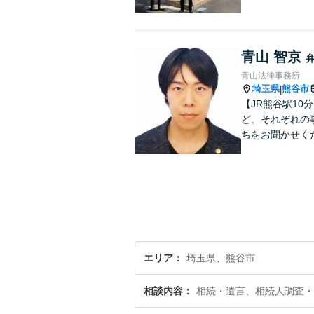
青山 智京
青山法律事務所
埼玉県
熊谷市
|
【JR熊谷駅1
ど、それぞれの
ちをお聞かせく
エリア
埼玉県、熊谷市
相談内容
相続・遺言、相続人調査・