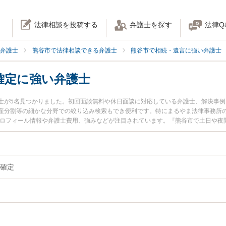
法律相談を投稿する
弁護士を探す
法律Q
弁護士
熊谷市で法律相談できる弁護士
熊谷市で相続・遺言に強い弁護士
確定に強い弁護士
士が5名見つかりました。初回面談無料や休日面談に対応している弁護士、解決事
産分割等の細かな分野での絞り込み検索もでき便利です。特にまるやま法律事務所の
プロフィール情報や弁護士費用、強みなどが注目されています。『熊谷市で土日や夜
定のトラブル解決の実績豊富な近くの弁護士を検索したい』『初回相談無料で相続
におすすめです。
確定