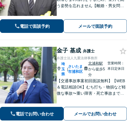
う姿勢を忘れません【離婚・男女問
題】DV・ハラスメント問題はお任せく
ださい【相続・遺言】特別受益や寄与
分・遺留分にも積極的に対応【夜間／
電話で面談予約
メールで面談予約
休日の相談可能】
金子 基成
弁護士
弁護士法人九重法律事務所
北浦和駅
営業時間：
埼
さいたま
本日定休日
玉
から徒歩5
|
市浦和区
県
分
【交通事故事案初回面談無料】【WEB
＆電話相談OK】むち打ち・物損など軽
微な事故〜重い障害・死亡事故まで、
豊富な対応実績。弁護士3名で3,000件
以上の交通事故の実績あり。ご相談、
解決まで全て弁護士が対応し、負担を
電話でお問い合わせ
メールでお問い合わせ
軽減します【北浦和駅7分】