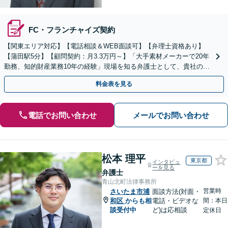
FC・フランチャイズ契約
【関東エリア対応】【電話相談＆WEB面談可】【弁理士資格あり】
【蒲田駅5分】【顧問契約：月3.3万円～】「大手素材メーカーで20年
勤務、知的財産業務10年の経験」現場を知る弁護士として、貴社のビ
ジネスを法的側面から力強く支えます。
料金表を見る
電話でお問い合わせ
メールでお問い合わせ
松本 理平
東京都
インタビュ
ーを見る
弁護士
青山北町法律事務所
営業時
さいたま市浦
面談方法(対面・
和区
からも相
電話・ビデオな
間：本日
談受付中
ど)は応相談
定休日