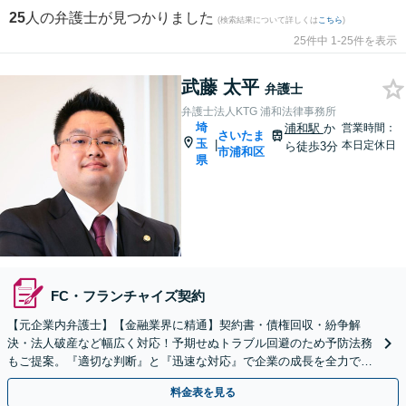
25
人の弁護士が見つかりました
(検索結果について詳しくは
こちら
)
25件中 1-25件を表示
武藤 太平
弁護士
弁護士法人KTG 浦和法律事務所
埼
浦和駅
か
営業時間：
さいたま
玉
|
本日定休日
ら徒歩3分
市浦和区
県
FC・フランチャイズ契約
【元企業内弁護士】【金融業界に精通】契約書・債権回収・紛争解
決・法人破産など幅広く対応！予期せぬトラブル回避のため予防法務
もご提案。『適切な判断』と『迅速な対応』で企業の成長を全力でサ
ポート【他士業連携】【ワンストップサービスの提供】
料金表を見る