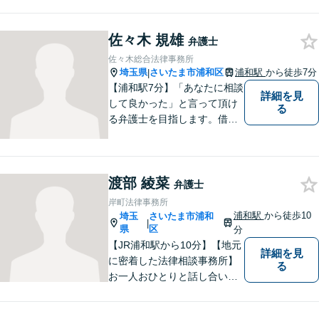
離婚問題／刑事事件／労働問
題／企業法務など、幅広く対
応可能。【明確な料金体系】
佐々木 規雄
弁護士
法律トラブルでお悩みの方
佐々木総合法律事務所
は、どうぞお気軽にご相談く
埼玉県
さいたま市浦和区
浦和駅
から徒歩7分
|
ださい。
【浦和駅7分】「あなたに相談
詳細を見
して良かった」と言って頂け
る
る弁護士を目指します。借
金・交通事故・離婚など、幅
広いお困りごとに対応してま
いります。まずはご相談くだ
渡部 綾菜
さいませ。【近隣駐車場あ
弁護士
り】
岸町法律事務所
浦和駅
から徒歩10
埼玉
さいたま市浦和
|
県
区
分
【JR浦和駅から10分】【地元
詳細を見
に密着した法律相談事務所】
る
お一人おひとりと話し合い、
その方の希望に沿った提案を
行っております。お役に立て