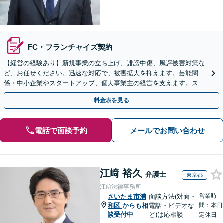
FC・フランチャイズ契約
【経営の経験あり】新規事業の立ち上げ、誹謗中傷、風評被害対策な
ど、お任せください。迅速な対応で、被害拡大を抑えます。芸能関
係・中小企業やスタートアップ、個人事業主の経営を支えます。スポ
ット・顧問契約いずれも対応可。【表参道駅から徒歩3分】
料金表を見る
電話で面談予約
メールでお問い合わせ
江﨑 裕久
弁護士
東京都
江﨑法律事務所
営業時
さいたま市浦
面談方法(対面・
和区
からも相
電話・ビデオな
間：本日
談受付中
ど)は応相談
定休日