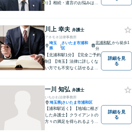
り】相続・遺言のお悩みはお
任せください。経験豊富な弁
護士が、他士業とも必要に応
じて連携し、事案に即した最
川上 幸夫
善の解決を全力で目指しま
弁護士
す。【夜間・土日相談可】
アネモネ法律事務所
北浦和駅
から徒歩1
埼玉
さいたま市浦和
|
県
区
分
【北浦和駅1分】【完全ご予約
詳細を見
制】【埼玉】法律に詳しくな
る
い方でも不安なく話せるよ
う、わかりやすくご説明する
ことを心がけています。 難し
く感じがちな法律問題も、少
一川 知弘
弁護士
しずつ一緒に整理していきま
いちかわ法律事務所
しょう。
埼玉県
さいたま市浦和区
|
【浦和駅近く】【地域に根ざ
詳細を見
した弁護士】クライアントの
る
方々の満足を得られるよう最
善を尽くします。交通事故／