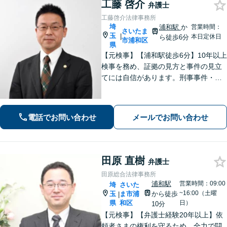
工藤 啓介
弁護士
工藤啓介法律事務所
埼
浦和駅
か
営業時間：
さいたま
玉
|
本日定休日
ら徒歩6分
市浦和区
県
【元検事】【浦和駅徒歩6分】10年以上
検事を務め、証拠の見方と事件の見立
てには自信があります。刑事事件・離
婚等の家事事件・企業法務のご相談を
お受けしております。まずはお問い合
わせ下さい。
電話でお問い合わせ
メールでお問い合わせ
田原 直樹
弁護士
田原総合法律事務所
浦和駅
営業時間：09:00
埼
さいた
~16:00（土曜
玉
ま市浦
から徒歩
|
県
和区
日）
10分
【元検事】【弁護士経験20年以上】依
頼者さまの権利を守るため、全力で闘