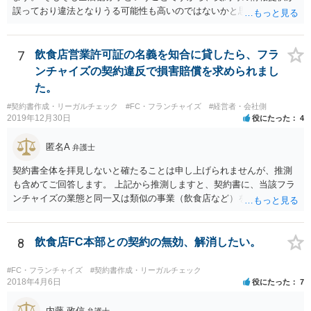
誤っており違法となりうる可能性も高いのではないかと思われます。
解除後の期間分のロイヤリティの請求を退け、場合によっては、こち
らから本部に対して請求をしていくことも検討すべきかと考えます。
7
飲食店営業許可証の名義を知合に貸したら、フラ
ンチャイズの契約違反で損害賠償を求められまし
た。
#契約書作成・リーガルチェック
#FC・フランチャイズ
#経営者・会社側
2019年12月30日
役にたった
4
匿名A
弁護士
契約書全体を拝見しないと確たることは申し上げられませんが、推測
も含めてご回答します。 上記から推測しますと、契約書に、当該フラ
ンチャイズの業態と同一又は類似の事業（飲食店など）を行ってはな
らない、という条項があるということでしょうか。そのような場合、
その条項には、単に行ってはならない、とだけ書いてある場合もあれ
ば、「自ら又は他人と共同で」行ってはならない、「他人に行わせる
8
飲食店FC本部との契約の無効、解消したい。
ことも同様」といった書き方がされている場合もあります。 上記のと
おり店の名義人になっているとすれば、知人と共同で、あるいは知人
#FC・フランチャイズ
#契約書作成・リーガルチェック
に行わせて、同一・類似の事業を行っている場合として、契約上の義
2018年4月6日
役にたった
7
務に違反していると解釈されるおそれはあり得ると思います（その場
合、運営方法や納税負担・収益分配などは、共同経営者内部の取り決
内藤 政信