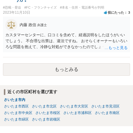
#恐喝・脅迫
#FC・フランチャイズ
#本名・住所・電話番号が判明
2023年11月10日
役にたった
3
内藤 政信
弁護士
カスタマーセンターに、口コミを含めて、経過説明をしたほうがいい
でしょう。 不合理な出禁は、違法ですね。 おそらくオーナーもいろい
ろな問題を抱えて、冷静な対処ができなかったのでしょう。
もっとみる
近くの市区町村を選び直す
さいたま市内
さいたま市西区
さいたま市北区
さいたま市大宮区
さいたま市見沼区
さいたま市中央区
さいたま市桜区
さいたま市浦和区
さいたま市南区
さいたま市緑区
さいたま市岩槻区