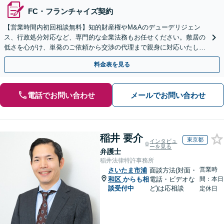
FC・フランチャイズ契約
【営業時間内初回相談無料】知的財産権やM&Aのデューデリジェン
ス、行政処分対応など、専門的な企業法務もお任せください。敷居の
低さを心がけ、単発のご依頼から交渉の代理まで親身に対応いたしま
す。問題が複雑化する前に気軽にご相談を。
料金表を見る
電話でお問い合わせ
メールでお問い合わせ
稲井 要介
東京都
インタビュ
ーを見る
弁護士
稲井法律特許事務所
営業時
さいたま市浦
面談方法(対面・
和区
からも相
電話・ビデオな
間：本日
談受付中
ど)は応相談
定休日