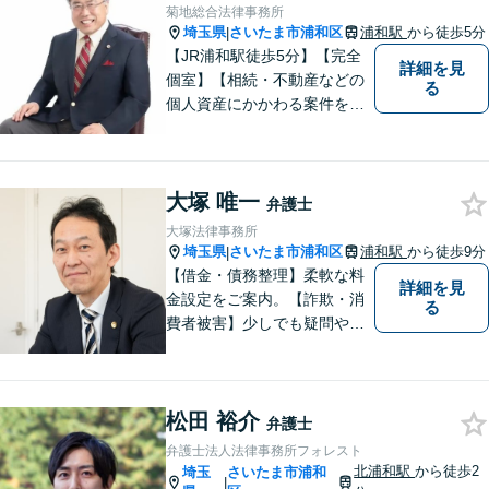
現実的なサポートを提供【夜
菊地総合法律事務所
間休日対応可】
埼玉県
さいたま市浦和区
浦和駅
から徒歩5分
|
【JR浦和駅徒歩5分】【完全
詳細を見
個室】【相続・不動産などの
る
個人資産にかかわる案件を多
数解決】問題がしかるべき方
向に向かうよう全力でサポー
トさせていただきます。 ぜひ
大塚 唯一
お気軽にご相談ください。
弁護士
大塚法律事務所
埼玉県
さいたま市浦和区
浦和駅
から徒歩9分
|
【借金・債務整理】柔軟な料
詳細を見
金設定をご案内。【詐欺・消
る
費者被害】少しでも疑問や不
安を感じた場合はすぐにご相
談を。【不動産・住まい】幅
広い問題に対応しています。
松田 裕介
【刑事事件】スピーディーな
弁護士
接見を重視！少年事件は子ど
弁護士法人法律事務所フォレスト
もたちの将来を見据えてサポ
北浦和駅
から徒歩2
埼玉
さいたま市浦和
|