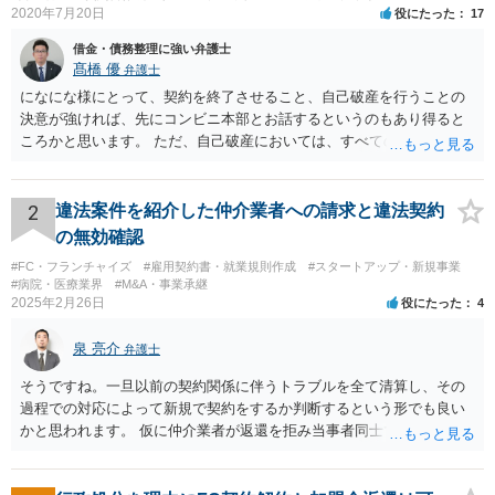
2020年7月20日
役にたった
17
借金・債務整理に強い弁護士
髙橋 優
弁護士
になにな様にとって、契約を終了させること、自己破産を行うことの
決意が強ければ、先にコンビニ本部とお話するというのもあり得ると
ころかと思います。 ただ、自己破産においては、すべての債権者を公
平に扱う必要がある為保証人がついている借入についても別異に取り
扱うことが出来ないという点や財産の移転内容や時期によっては取り
戻す必要が出てくる等一定のリスクもございますので、もし契約を継
2
違法案件を紹介した仲介業者への請求と違法契約
続するという選択肢がおありであれば、先に自己破産の相談というの
の無効確認
が適切かと思われます。 契約解約のご意思が固いところであれば、リ
#FC・フランチャイズ
#雇用契約書・就業規則作成
#スタートアップ・新規事業
スクを踏まえて進むしかないかと思いますので、本部との話が先であ
#病院・医療業界
#M&A・事業承継
っても問題ないかと思います。
2025年2月26日
役にたった
4
泉 亮介
弁護士
そうですね。一旦以前の契約関係に伴うトラブルを全て清算し、その
過程での対応によって新規で契約をするか判断するという形でも良い
かと思われます。 仮に仲介業者が返還を拒み当事者同士での解決が困
難となった場合は個別に弁護士に相談されると良いでしょう。