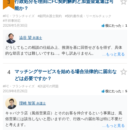
3
行政処分を理由にFC契約解約と加盟金返還は可
能か？
#FC・フランチャイズ
#顧問弁護士契約
#契約書作成・リーガルチェック
#不祥事対応
2026年5月30日
役にたった
1
澁谷 望
弁護士
どうしてもこの相談の仕組み上、推測を基に回答せざるを得ず、具体
的な助言までは難しいですね…。申し訳ありません。
4
マッチングサービスを始める場合法律的に届出な
どは必要ですか？
#FC・フランチャイズ
#許認可の問題
2019年8月26日
役にたった
5
理崎 智英
弁護士
キャバクラ店（風俗営業店）とそのお客を仲介するという事業は、風
俗営業には該当しないと思いますので、行政への届出等は特に不要だ
と考えます。