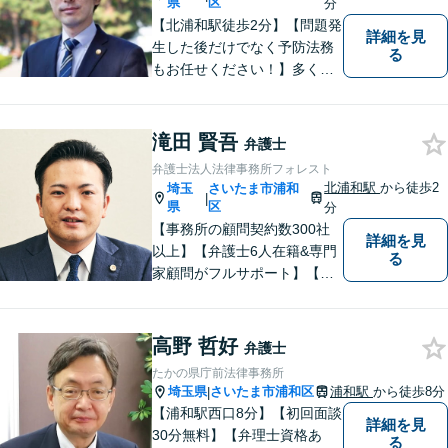
ート。
県
区
分
【北浦和駅徒歩2分】【問題発
詳細を見
生した後だけでなく予防法務
る
もお任せください！】多くの
事業者様に充実したリーガル
サービスを届けます。「どの
ような案件に対してもご依頼
滝田 賢吾
弁護士
者様に寄り添って真摯に対応
弁護士法人法律事務所フォレスト
すること」がモットーです。
北浦和駅
から徒歩2
埼玉
さいたま市浦和
|
【完全個室】
県
区
分
【事務所の顧問契約数300社
詳細を見
以上】【弁護士6人在籍&専門
る
家顧問がフルサポート】【北
浦和駅2分】企業法務に強い弁
護士が労働雇用、債権回収、
商取引問題などに対応しま
高野 哲好
弁護士
す。中小企業さま、個人事業
たかの県庁前法律事務所
主さまからのご相談に注力
埼玉県
さいたま市浦和区
浦和駅
から徒歩8分
|
【初回面談無料】
【浦和駅西口8分】【初回面談
詳細を見
30分無料】【弁理士資格あ
る