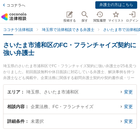
弁護士の方はこちら
ココナラへ
投稿する
探す
閲覧履歴
マイリスト
ログイン
ココナラ法律相談
埼玉県で法律相談できる弁護士
さいたま市で法律相
さいたま市浦和区のFC・フランチャイズ契約に
強い弁護士
埼玉県のさいたま市浦和区でFC・フランチャイズ契約に強い弁護士が25名見つ
かりました。初回面談無料や休日面談に対応している弁護士、解決事例を持つ
弁護士なども掲載中。企業法務に関係する顧問弁護士契約や契約書作成・リー
ガルチェック、雇用契約書・就業規則作成等の細かな分野での絞り込み検索も
でき便利です。特に弁護士法人KTG 浦和法律事務所の武藤 太平弁護士や弁護士
エリア
埼玉県、さいたま市浦和区
変更
法人法律事務所フォレストの中尾 基哉弁護士、ベリーベスト法律事務所 浦和オ
フィスの一色 秀哉弁護士のプロフィール情報や弁護士費用、強みなどが注目さ
相談内容
企業法務、FC・フランチャイズ
変更
れています。『さいたま市浦和区で土日や夜間に発生したFC・フランチャイズ
契約のトラブルを今すぐに弁護士に相談したい』『FC・フランチャイズ契約の
トラブル解決の実績豊富な近くの弁護士を検索したい』『初回相談無料でFC・
詳細条件
未選択
変更
フランチャイズ契約を法律相談できるさいたま市浦和区内の弁護士に相談予約
したい』などでお困りの相談者さんにおすすめです。