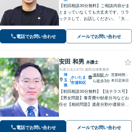
【初回相談30分無料】ご相談内容がま
とまっていなくても大丈夫です。リラ
ックスして、お話しください。「大塚
先生に相談して良かった」と思ってい
ただけるよう、一つひとつ丁寧に取り
電話でお問い合わせ
メールでお問い合わせ
組み、前を向くお手伝いができれば幸
いです【夜間・土日祝面談可】
安田 和男
弁護士
弁護士法人KTG 浦和法律事務所
埼
浦和駅
か
営業時間：
さいたま
玉
|
本日定休日
ら徒歩3分
市浦和区
県
【初回相談30分無料】【法テラス可】
【男女問題】養育費や財産分与などお
任せ【相続問題】遺産分割や遺留分、
相続放棄、遺言書作成などに対応【不
動産】他士業との連携で、複雑な事案
も的確に解決【休日・夜間面談可】
電話でお問い合わせ
メールでお問い合わせ
【浦和駅3分】