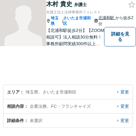
ることがあれば、ぜひお手伝
木村 貴史
弁護士
いさせてください。【平日21
弁護士法人法律事務所フォレスト
時まで対応可】
北浦和駅
から徒歩2
埼玉
さいたま市浦和
|
県
区
分
【北浦和駅徒歩2分】【ZOOM
詳細を見
相談可】法人相談30分無料！
る
事務所顧問実績300件以上！
お一人お一人の抱える問題を
的確に把握し、ご意向に沿え
るよう尽力いたします！業種
ごとに専門化したチームでの
サポート体制あり！ぜひ一度
ご相談ください。
エリア
埼玉県、さいたま市浦和区
変更
相談内容
企業法務、FC・フランチャイズ
変更
詳細条件
未選択
変更