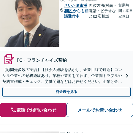
営業時
さいたま市浦
面談方法(対面・
和区
からも相
電話・ビデオな
間：本日
談受付中
ど)は応相談
定休日
FC・フランチャイズ契約
【顧問先多数の実績】【社会人経験を活かし、企業目線で対応】コン
サル企業への勤務経験あり。業種や業界を問わず、企業間トラブルや
契約書作成・チェック、労働問題などはお任せください。企業と企業
の連携をつなぐ「橋渡し役」として、企業の発展をサポート
料金表を見る
電話でお問い合わせ
メールでお問い合わせ