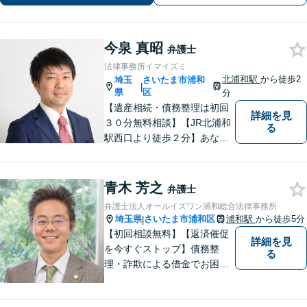
今泉 真昭
弁護士
法律事務所イマイズミ
北浦和駅
から徒歩2
埼玉
さいたま市浦和
|
県
区
分
【遺産相続・債務整理は初回
詳細を見
３０分無料相談】【JR北浦和
る
駅西口より徒歩２分】あなた
の悩み、法律事務所イマイズ
ミがお預かりします。あなた
の代わりに悩み、考え、解決
青木 芳之
弁護士
策をご提案します。
弁護士法人オールイズワン浦和総合法律事務所
埼玉県
さいたま市浦和区
浦和駅
から徒歩5分
|
【初回相談無料】【返済催促
詳細を見
を今すぐストップ】債務整
る
理・詐欺による借金でお困り
の方はお早めにご相談くださ
い。多くのお客様から高評価