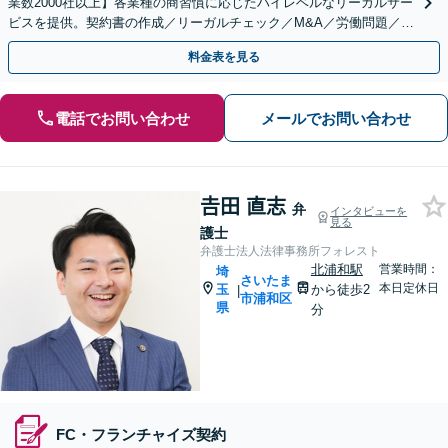
業数2000社以上】各業種の商習慣に応じたハイレベルなリーガルサー
ビスを提供。契約書の作成／リーガルチェック／M&A／労働問題／知
的財産等、お任せください【他士業連携可能】
料金表を見る
電話でお問い合わせ
メールでお問い合わせ
𠮷田 直志
弁
インタビューを
見る
護士
弁護士法人法律事務所フォレスト
北浦和駅
営業時間：
埼
さいたま
本日定休日
玉
から徒歩2
|
市浦和区
県
分
FC・フランチャイズ契約