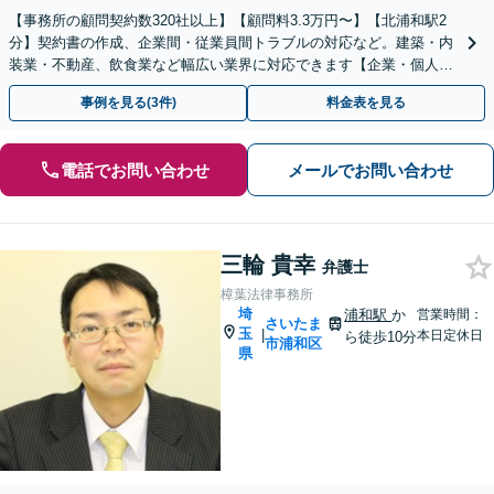
【事務所の顧問契約数320社以上】【顧問料3.3万円〜】【北浦和駅2
分】契約書の作成、企業間・従業員間トラブルの対応など。建築・内
装業・不動産、飲食業など幅広い業界に対応できます【企業・個人事
業主の方初回面談無料】
事例を見る(3件)
料金表を見る
電話でお問い合わせ
メールでお問い合わせ
三輪 貴幸
弁護士
樟葉法律事務所
埼
浦和駅
か
営業時間：
さいたま
玉
|
本日定休日
ら徒歩10分
市浦和区
県