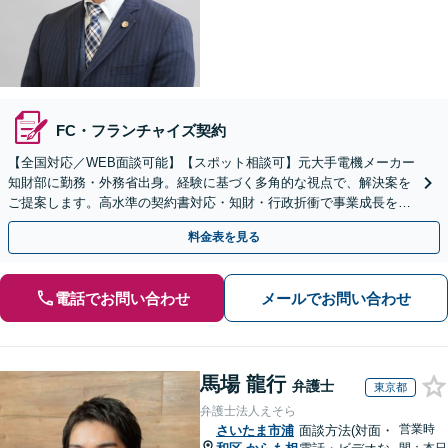
FC・フランチャイズ契約
【全国対応／WEB面談可能】【スポット相談可】元大手電機メーカー
知財部に勤務・外務省出身。経験に基づく多角的な視点で、解決案を
ご提案します。高水準の契約書対応・知財・行政折衝で事業成長を牽
引いたします。
料金表を見る
電話でお問い合わせ
メールでお問い合わせ
馬場 龍行
弁護士
東京都
弁護士法人えそら
営業時
さいたま市浦
面談方法(対面・