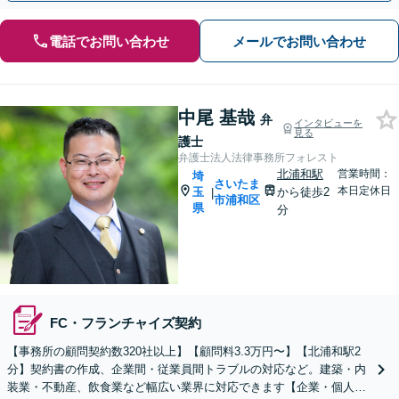
電話でお問い合わせ
メールでお問い合わせ
中尾 基哉
弁
インタビューを
見る
護士
弁護士法人法律事務所フォレスト
北浦和駅
営業時間：
埼
さいたま
本日定休日
玉
から徒歩2
|
市浦和区
県
分
FC・フランチャイズ契約
【事務所の顧問契約数320社以上】【顧問料3.3万円〜】【北浦和駅2
分】契約書の作成、企業間・従業員間トラブルの対応など。建築・内
装業・不動産、飲食業など幅広い業界に対応できます【企業・個人事