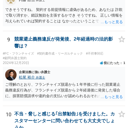
弁護士
めに過ぎないという理解になります。）。 支払を求められている賠償
できそうですね。 契約する前提情報に虚偽があるため、あなたは 詐欺
金額にもよりますが、支払を拒絶した場合、契約の解除に繋がる可能
で取り消すか、錯誤無効を主張するかでき そうですね。 正しい情報を
性もありますので、支払や本部との交渉で話し合いがつかない場合
与えられていれば契約することは なかったということでしょう。 嘘を
は、契約書持参で弁護士に相談・交渉等の依頼を検討されてもよいと
つかれたということでしょうか。 詐欺の方が立証レベルは高いです
思います。
ね。
9
競業避止義務違反が発覚後、2年経過時の法的影
響は？
#FC・フランチャイズ
#契約書作成・リーガルチェック
#不祥事対応
#顧問弁護士契約
2024年12月20日
役にたった
1
企業法務に強い弁護士
松尾 裕介
弁護士
ご理解のとおり、フランチャイズ脱退から１年半後に行った競業避止
義務違反行為が、フランチャイズ脱退から２年経過後に発覚した場合
に、損害賠償請求や違約金の支払いが認められるおそれがあると考え
られます。
10
不当・脅しと感じる｢出禁勧告｣を受けました。カ
スタマーセンターに問い合わせても大丈夫でしょ
うか。