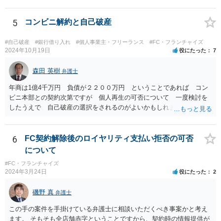
5
コンビニ解約と自己破産
#自己破産
#銀行借り入れ
#個人事業主・フリーランス
#FC・フランチャイズ
2024年10月19日
役にたった
7
森田 英樹
弁護士
年商は1億4千万円 負債が２２００万円 ということであれば コン
ビニ本部との契約次第ですが 個人再生の可否について 一度検討を
したうえで 自己破産の選択をされるのがよいかもしれません。 ネッ
トで 直接勧誘することは できません。 貴殿から ご連絡があれ
ば 対応が可能な案件だと存じます。 早急に 弁護士に相談されるの
が良いケースです。
6
FC契約解除後のロイヤリティ支払い拒否の可否
について
#FC・フランチャイズ
2024年3月24日
役にたった
2
磯野 真
弁護士
この手の案件を手掛けている弁護士に相談いただくべき事案かと考え
ます。 そもそも全店舗赤字ということですから、契約時の情報提供が