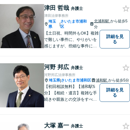
をいただいています。【浦和
津田 哲哉
駅5分】【プライバシー配慮】
弁護士
【平日22時・土日祝20時ま
津田法律事務所
で】【弁護士歴10年以上】
北浦和駅
から徒歩5
埼玉
さいたま市浦和
|
県
区
分
【土日祝、時間外もOK】複雑
詳細を見
で難しい事件に、やりがいを
る
感じますが、些細な事件にも
丁寧に対応します。コンサル
ティング会社での経験から、
会社経営、経理・税務などに
河野 邦広
弁護士
も詳しく、きめ細かく対応致
河野邦広法律事務所
します。刑事事件にも力を入
埼玉県
さいたま市浦和区
浦和駅
から徒歩5分
|
れています。
【初回相談無料】【浦和駅5
詳細を見
分】【相続・遺言】複雑な手
る
続きや親族との交渉をすべて
代行【交通事故】保険会社勤
務の経験を活かし相手の判断
基準を理解して交渉【企業法
大塚 嘉一
務】ビジネスの経験を活かし
弁護士