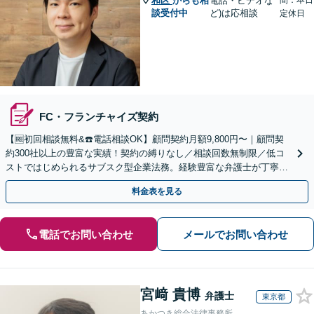
和区
からも相
電話・ビデオな
間：本日
談受付中
ど)は応相談
定休日
FC・フランチャイズ契約
【🆓初回相談無料&☎️電話相談OK】顧問契約月額9,800円〜｜顧問契
約300社以上の豊富な実績！契約の縛りなし／相談回数無制限／低コ
ストではじめられるサブスク型企業法務。経験豊富な弁護士が丁寧に
対応。【関東エリア対応】
料金表を見る
電話でお問い合わせ
メールでお問い合わせ
宮﨑 貴博
弁護士
東京都
あかつき総合法律事務所