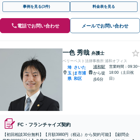
業主の方初回面談無料】
事例を見る(3件)
料金表を見る
電話でお問い合わせ
メールでお問い合わせ
一色 秀哉
弁護士
ベリーベスト法律事務所 浦和オフィス
浦和駅
営業時間：09:30~
埼
さいた
18:00（土日祝
玉
ま市浦
から徒
|
県
和区
日）
歩6分
FC・フランチャイズ契約
【初回相談30分無料】【月額3980円（税込）から契約可能】【顧問企