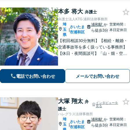
本多 将大
弁護士
弁護士法人KTG 浦和法律事務所
埼
浦和駅
か
営業時間：
さいたま
玉
|
本日定休日
ら徒歩3分
市浦和区
県
【初回相談30分無料】【相続・離婚・
交通事故等を多く扱っている事務所】
【休日・夜間面談可】「山・畑・空き
家などの遺産分割にも対応」相続・離
婚丸ごとお任せください【浦和駅3分】
電話でお問い合わせ
メールでお問い合わせ
大塚 翔太
弁
インタビューを
見る
護士
ハレグラス法律事務所
埼
浦和駅
か
営業時間：
さいたま
玉
|
本日定休日
ら徒歩3分
市浦和区
県