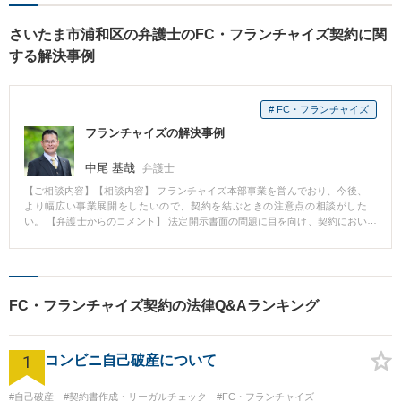
さいたま市浦和区の弁護士のFC・フランチャイズ契約に関
する解決事例
# FC・フランチャイズ
フランチャイズの解決事例
中尾 基哉
弁護士
【ご相談内容】【相談内容】 フランチャイズ本部事業を営んでおり、今後、
より幅広い事業展開をしたいので、契約を結ぶときの注意点の相談がした
い。 【弁護士からのコメント】 法定開示書面の問題に目を向け、契約におい
て、フランチャイズ契約に精通しているフランチャイザーとそうではないフ
ランチャイジーとの間に起こる情報格差の存在に着目し、契約書のチェック
やビジネス内容を詳細にヒアリングした上、法定開示書面を作成しました。
※事務所の解決事例となります。
FC・フランチャイズ契約の法律Q&Aランキング
1
コンビニ自己破産について
#自己破産
#契約書作成・リーガルチェック
#FC・フランチャイズ