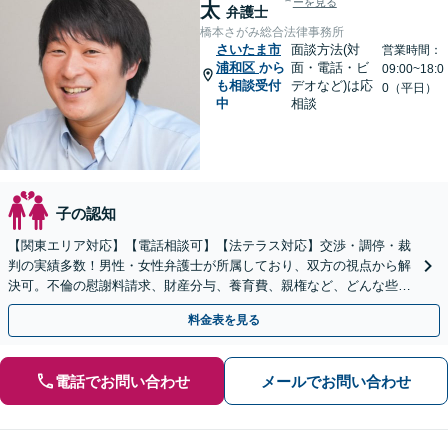
ーを見る
太
弁護士
橋本さがみ総合法律事務所
さいたま市
面談方法(対
営業時間：
浦和区
から
面・電話・ビ
09:00~18:0
も相談受付
デオなど)は応
0（平日）
中
相談
子の認知
【関東エリア対応】【電話相談可】【法テラス対応】交渉・調停・裁
判の実績多数！男性・女性弁護士が所属しており、双方の視点から解
決可。不倫の慰謝料請求、財産分与、養育費、親権など、どんな些細
なことでもお気軽にご相談ください【休日・夜間面談可】
料金表を見る
電話でお問い合わせ
メールでお問い合わせ