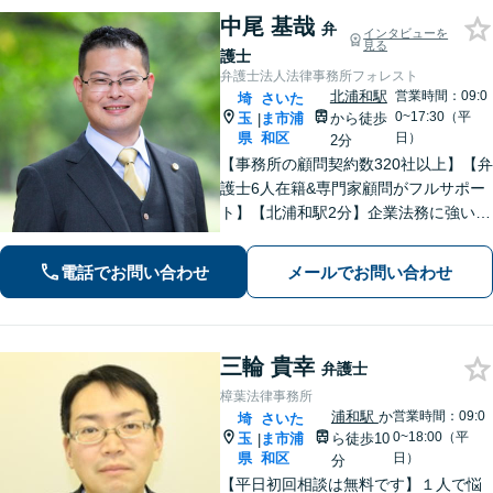
中尾 基哉
弁
インタビューを
見る
護士
弁護士法人法律事務所フォレスト
北浦和駅
営業時間：09:0
埼
さいた
0~17:30（平
玉
ま市浦
から徒歩
|
県
和区
日）
2分
【事務所の顧問契約数320社以上】【弁
護士6人在籍&専門家顧問がフルサポー
ト】【北浦和駅2分】企業法務に強い弁
護士が労働雇用、債権回収、刑事、不
動産などに対応します。中小企業さ
電話でお問い合わせ
メールでお問い合わせ
ま、個人事業主さまからのご相談に注
力【初回面談無料】
三輪 貴幸
弁護士
樟葉法律事務所
浦和駅
か
営業時間：09:0
埼
さいた
0~18:00（平
玉
ま市浦
ら徒歩10
|
県
和区
日）
分
【平日初回相談は無料です】１人で悩