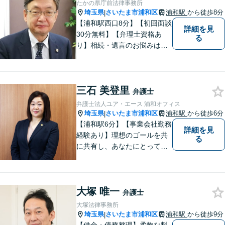
たかの県庁前法律事務所
しょう。
埼玉県
さいたま市浦和区
浦和駅
から徒歩8分
|
【浦和駅西口8分】【初回面談
詳細を見
30分無料】【弁理士資格あ
る
り】相続・遺言のお悩みはお
任せください。経験豊富な弁
護士が、他士業とも必要に応
じて連携し、事案に即した最
三石 美登里
善の解決を全力で目指しま
弁護士
す。【夜間・土日相談可】
弁護士法人ユア・エース 浦和オフィス
埼玉県
さいたま市浦和区
浦和駅
から徒歩6分
|
【浦和駅6分】【事業会社勤務
詳細を見
経験あり】理想のゴールを共
る
に共有し、あなたにとって最
善の解決を目指し迅速に対応
してまいります。債務整理・
交通事故に強みを持つ弁護
大塚 唯一
士。まずはお気軽にご相談く
弁護士
ださい。【電話・メール相談
大塚法律事務所
OK】
埼玉県
さいたま市浦和区
浦和駅
から徒歩9分
|