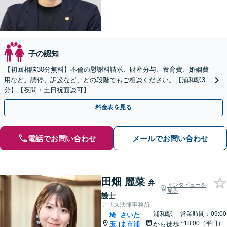
子の認知
【初回相談30分無料】不倫の慰謝料請求、財産分与、養育費、婚姻費
用など。調停、訴訟など、どの段階でもご相談ください。【浦和駅3
分】【夜間・土日祝面談可】
料金表を見る
電話でお問い合わせ
メールでお問い合わせ
田畑 麗菜
弁
インタビューを
見る
護士
アリス法律事務所
浦和駅
営業時間：09:00
埼
さいた
~18:00（平日）
玉
ま市浦
から徒歩
|