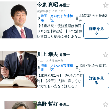
今泉 真昭
駅5分】【プライバシー配慮】
弁護士
【平日22時・土日祝20時ま
法律事務所イマイズミ
で】【弁護士歴10年以上】
北浦和駅
から徒歩2
埼玉
さいたま市浦和
|
県
区
分
【遺産相続・債務整理は初回
詳細を見
３０分無料相談】【JR北浦和
る
駅西口より徒歩２分】あなた
の悩み、法律事務所イマイズ
ミがお預かりします。あなた
の代わりに悩み、考え、解決
川上 幸夫
弁護士
策をご提案します。
アネモネ法律事務所
北浦和駅
から徒歩1
埼玉
さいたま市浦和
|
県
区
分
【北浦和駅1分】【完全ご予約
詳細を見
制】【埼玉】法律に詳しくな
る
い方でも不安なく話せるよ
う、わかりやすくご説明する
ことを心がけています。 難し
く感じがちな法律問題も、少
高野 哲好
弁護士
しずつ一緒に整理していきま