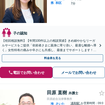
県
和区
7分
子の認知
【初回相談無料】【年間100件以上の相談実績】きめ細やかなリーガ
ルサービスをご提供「依頼者さまに親身に寄り添い、最適な離婚へ導
く」女性特有の痛みや辛さにも共感し、最後までサポートします！財
産分与／慰謝料／婚姻費用／養育費ほか
料金表を見る
電話でお問い合わせ
メールでお問い合わせ
田原 直樹
弁護士
田原総合法律事務所
浦和駅
か
営業時間：09:0
埼
さいた