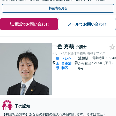
可】【初回相談無料】
料金表を見る
電話でお問い合わせ
メールでお問い合わせ
一色 秀哉
弁護士
ベリーベスト法律事務所 浦和オフィス
浦和駅
営業時間：09:30
埼
さいた
~21:00（平日）
玉
ま市浦
から徒歩
|
県
和区
6分
子の認知
【初回相談無料】あなたの利益の最大化を目指します。まずは電話・