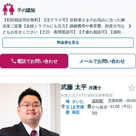
子の認知
【初回相談30分無料】【法テラス可】依頼者さまのお悩みに合った解
決策ご提案【金銭トラブルにも注力】婚姻費用や養育費、財産分与な
どもお任せください【土日・夜間面談可】【子連れ相談可】【浦和駅
2分】
料金表を見る
電話でお問い合わせ
メールでお問い合わせ
武藤 太平
弁護士
弁護士法人KTG 浦和法律事務所
浦和駅
営業時間：09:00
埼
さいた
~21:00（平日）
玉
ま市浦
から徒歩
|
県
和区
3分