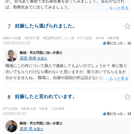
か。 自宅あて書面で支払催告書を送ってみましょう。 反応がなけれ
ば、勤務先あてに出してみましょう。
7
妊娠したら逃げられました。
#婚外の妊娠
#音信不通
#慰謝料請求したい側
#子の認知
#中絶
#養育費
2021年12月11日
役にたった
12
離婚・男女問題に強い弁護士
原田 和幸
弁護士
職場にこの件について個人で連絡してもよいのでしょうか？ 単に取り
次いでもらうだけなら構わないと思いますが、取り次いでもらえるか
分かりませんね。 職場に、妊娠や認知の件は話さないほうがよいと思
います。 それとも弁護士を通すべきなのでしょうか？ 相談者で対応が
難しいと思われれば、弁護士に入ってもらうことも検討されてくださ
い。 一度、お近くの弁護士に相談されてみてもよいと思います。
8
妊娠したと言われています。
#子の認知
#産婦人科
#患者・入所者側
2020年1月7日
役にたった
13
離婚・男女問題に強い弁護士
若井 亮
弁護士