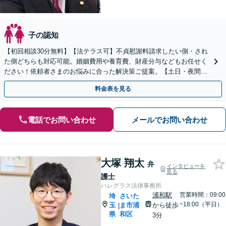
子の認知
【初回相談30分無料】【法テラス可】不貞慰謝料請求したい側・され
た側どちらも対応可能。婚姻費用や養育費、財産分与などもお任せく
ださい！依頼者さまのお悩みに合った解決策ご提案。【土日・夜間面
談可】【浦和駅3分】
料金表を見る
電話でお問い合わせ
メールでお問い合わせ
大塚 翔太
弁
インタビューを
見る
護士
ハレグラス法律事務所
浦和駅
営業時間：09:00
埼
さいた
~18:00（平日）
玉
ま市浦
から徒歩
|
県
和区
3分