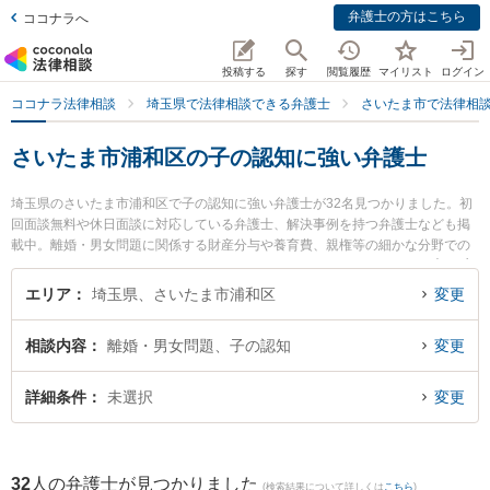
弁護士の方はこちら
ココナラへ
投稿する
探す
閲覧履歴
マイリスト
ログイン
ココナラ法律相談
埼玉県で法律相談できる弁護士
さいたま市で法律相
さいたま市浦和区の子の認知に強い弁護士
埼玉県のさいたま市浦和区で子の認知に強い弁護士が32名見つかりました。初
回面談無料や休日面談に対応している弁護士、解決事例を持つ弁護士なども掲
載中。離婚・男女問題に関係する財産分与や養育費、親権等の細かな分野での
絞り込み検索もでき便利です。特に弁護士法人法律事務所フォレストの𠮷田 直
志弁護士やアリス法律事務所の小河原 洋和弁護士、まつもと総合法律事務所の
エリア
埼玉県、さいたま市浦和区
変更
木村 新一弁護士のプロフィール情報や弁護士費用、強みなどが注目されていま
す。『さいたま市浦和区で土日や夜間に発生した子の認知のトラブルを今すぐ
相談内容
離婚・男女問題、子の認知
変更
に弁護士に相談したい』『子の認知のトラブル解決の実績豊富な近くの弁護士
を検索したい』『初回相談無料で子の認知を法律相談できるさいたま市浦和区
内の弁護士に相談予約したい』などでお困りの相談者さんにおすすめです。
詳細条件
未選択
変更
32
人の弁護士が見つかりました
(検索結果について詳しくは
こちら
)