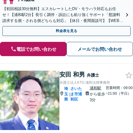
【初回相談30分無料】エスカレートしたDV・モラハラ対応もお任
せ！【浦和駅2分】長引く調停・訴訟にも粘り強くサポート「慰謝料
請求する側・される側どちらも対応」【休日・夜間面談可】【WEB相
談対応可】
料金表を見る
電話でお問い合わせ
メールでお問い合わせ
安田 和男
弁護士
弁護士法人KTG 浦和法律事務所
浦和駅
営業時間：09:00
埼
さいた
~21:00（平日）
玉
ま市浦
から徒歩
|
県
和区
3分