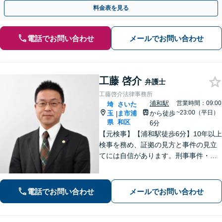
【即日介入】慰謝料請求と離婚の同時対応可
料金表を見る
電話でお問い合わせ
メールでお問い合わせ
工藤 啓介
弁護士
工藤啓介法律事務所
浦和駅
営業時間：09:00
埼
さいた
~23:00（平日）
玉
ま市浦
から徒歩
|
県
和区
6分
【元検事】【浦和駅徒歩6分】10年以上
検事を務め、証拠の見方と事件の見立
てには自信があります。刑事事件・離
婚等の家事事件・企業法務のご相談を
お受けしております。まずはお問い合
わせ下さい。
電話でお問い合わせ
メールでお問い合わせ