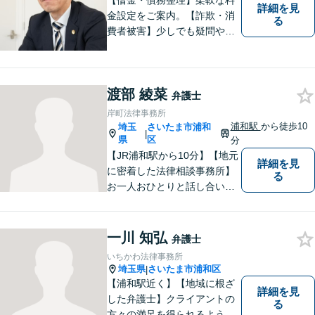
【借金・債務整理】柔軟な料
詳細を見
金設定をご案内。【詐欺・消
る
費者被害】少しでも疑問や不
安を感じた場合はすぐにご相
談を。【不動産・住まい】幅
広い問題に対応しています。
渡部 綾菜
【刑事事件】スピーディーな
弁護士
接見を重視！少年事件は子ど
岸町法律事務所
もたちの将来を見据えてサポ
浦和駅
から徒歩10
埼玉
さいたま市浦和
|
ート。
県
区
分
【JR浦和駅から10分】【地元
詳細を見
に密着した法律相談事務所】
る
お一人おひとりと話し合い、
その方の希望に沿った提案を
行っております。お役に立て
ることがあれば、ぜひお手伝
一川 知弘
弁護士
いさせてください。【平日21
いちかわ法律事務所
時まで対応可】
埼玉県
さいたま市浦和区
|
【浦和駅近く】【地域に根ざ
詳細を見
した弁護士】クライアントの
る
方々の満足を得られるよう最