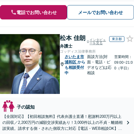
電話でお問い合わせ
メールでお問い合わせ
松本 佳朗
東京都
インタビュ
ーを見る
弁護士
ゴッディス法律事務所
さいたま市
面談方法(対
営業時間：
浦和区
から
面・電話・ビ
09:00~21:0
も相談受付
デオなど)は応
0（平日）
中
相談
子の認知
【全国対応】【初回相談無料】代表弁護士直通！慰謝料200万円以上
の回収／2,200万円の減額交渉実績あり！3,000件以上の不貞・離婚相
談実績。請求する側・された側双方に対応【電話・WEB相談OK】