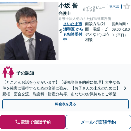
小坂 誉
栃木県
インタビュー
を見る
弁護士
弁護士法人栃のふたば法律事務所
さいたま市
面談方法(対
営業時間：
浦和区
から
面・電話・ビ
09:00~18:0
も相談受付
デオなど)は応
0（平日）
中
相談
子の認知
【とことんお話をうかがいます】【優先順位を的確に整理】大事な条
件を確実に獲得するための交渉に強み。【お子さんの未来のために】
親権・面会交流、慰謝料・財産分与等、あなたのお気持ちとご希望を
聞かせてください！【完全個室／子連れ相談可】
料金表を見る
電話で面談予約
メールで面談予約