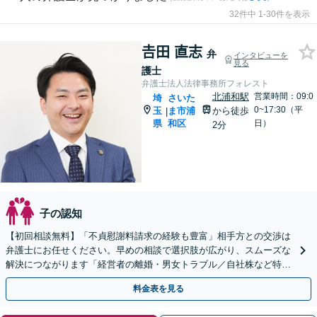
32件中 1-30件を表示
𠮷田 直志
弁
インタビューを
見る
護士
弁護士法人法律事務所フォレスト
北浦和駅
営業時間：09:0
埼
さいた
0~17:30（平
玉
ま市浦
から徒歩
|
県
和区
日）
2分
子の認知
【初回相談無料】「不貞慰謝料請求の経験も豊富」相手方との交渉は
弁護士にお任せください。早めの相談で選択肢が広がり、スムーズな
解決につながります「経営者の離婚・男女トラブル／自社株など特有
の問題にもきめ細やかにサポート」【夜間相談可】
料金表を見る