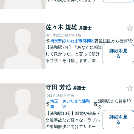
善を尽くします。交通事故／
離婚問題／刑事事件／労働問
題／企業法務など、幅広く対
応可能。【明確な料金体系】
佐々木 規雄
弁護士
法律トラブルでお悩みの方
佐々木総合法律事務所
は、どうぞお気軽にご相談く
埼玉県
さいたま市浦和区
浦和駅
から徒歩7分
|
ださい。
【浦和駅7分】「あなたに相談
詳細を見
して良かった」と言って頂け
る
る弁護士を目指します。借
金・交通事故・離婚など、幅
広いお困りごとに対応してま
いります。まずはご相談くだ
守田 芳浩
さいませ。【近隣駐車場あ
弁護士
り】
つばき法律事務所
浦和駅
から徒歩10
埼玉
さいたま市浦和
|
県
区
分
【浦和駅10分】離婚や破産・
詳細を見
交通事故など様々なトラブル
る
の早期解決に向けてサポート
いたします。「こんなんこと