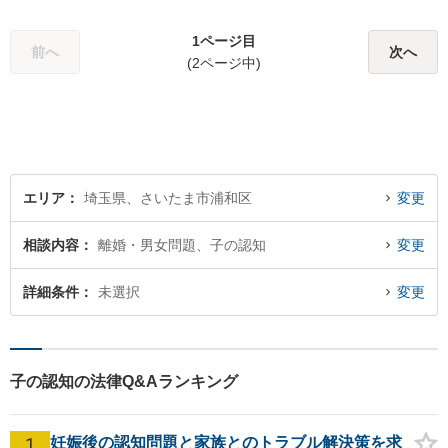
で弁護士に相談していいのか
分からない」という方も多い
1ページ目
前へ
次へ
と思いますが、皆さんが話し
(2ページ中)
やすい環境を整えております
ので、お気軽にご相談くださ
い。
エリア
埼玉県、さいたま市浦和区
変更
相談内容
離婚・男女問題、子の認知
変更
詳細条件
未選択
変更
子の認知の法律Q&Aランキング
1
妊娠後の認知問題と家族とのトラブル解決策を求