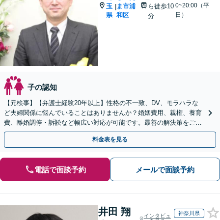
0~20:00（平
玉
ま市浦
ら徒歩10
|
県
和区
日）
分
子の認知
【元検事】【弁護士経験20年以上】性格の不一致、DV、モラハラな
ど夫婦関係に悩んでいることはありませんか？婚姻費用、親権、養育
費、離婚調停・訴訟など幅広い対応が可能です。最善の解決策をご提
案します【初回相談無料】
料金表を見る
電話で面談予約
メールで面談予約
井田 翔
神奈川県
インタビュ