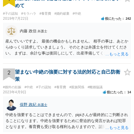
めて
#子の認知
#モラハラ
#養育費
#婚約破棄
#中絶
2019年7月22日
役にたった
242
内藤 政信
弁護士
産んでいいですよ。 最後の機会かもしれません。 相手の事は、あとか
らゆっくり請求していきましょう。 そのときは弁護士を付けてくださ
い。 まずは、余計な事は後回しにして、出産準備してください。
2
望まない中絶の強要に対する法的対応と自己防衛
策
#婚外の妊娠
#中絶
#子の認知
#養育費
#親族関係
#離婚協議
2023年4月9日
役にたった
14
俣野 政紀
弁護士
中絶を強要することはできませんので、pipiさんが最終的にご判断され
ることになります。中絶を強要するために脅迫的な発言があれば犯罪
となります。養育費も受け取る権利もありますので、認知等につきお
相手がきちんと対応しないのであれば弁護士にご相談されることをお