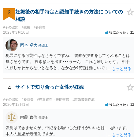
勧めします。
3
妊娠後の相手特定と認知手続きの方法についての
相談
#子の認知
#親権
#養育費
2023年3月16日
役にたった
21
岡本 卓大
弁護士
犯罪になる可能性はなさそうですね。 警察が捜査をしてくれることは
無さそうです。 捜索願いを出す･･･うーん、これも難しいかな。 相手
の顔しかわからないとなると、なかなか特定は難しいですね。 お役に
立てず、すみません。
4
サイトで知り合った女性が妊娠
#子の認知
#養育費
#児童買春・援助交際
#離婚書類作成
2020年12月1日
役にたった
13
内藤 政信
弁護士
強制はできませんが、中絶をお願いしたほうがいいとは、 思います。
本人の意思が最優先ですが。