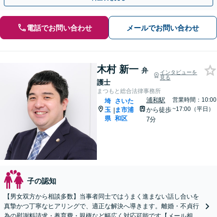
電話でお問い合わせ
メールでお問い合わせ
木村 新一
弁
インタビューを
見る
護士
まつもと総合法律事務所
浦和駅
営業時間：10:00
埼
さいた
~17:00（平日）
玉
ま市浦
から徒歩
|
県
和区
7分
子の認知
【男女双方から相談多数】当事者同士ではうまく進まない話し合いを
真摯かつ丁寧なヒアリングで、適正な解決へ導きます。離婚・不貞行
為の慰謝料請求・養育費・親権など幅広く対応可能です【メール相談