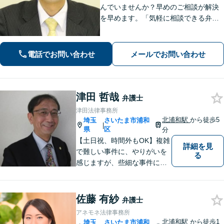
んでいませんか？早めのご相談が解決
を早めます。「気軽に相談できる弁護
士」として企業法務、相続から借金問
題まで広く対応。裁判所隣の立地を活
かした迅速な行動力でサポートしま
電話でお問い合わせ
メールでお問い合わせ
す。まずはお気軽にご相談ください。
津田 哲哉
弁護士
津田法律事務所
北浦和駅
から徒歩5
埼玉
さいたま市浦和
|
県
区
分
【土日祝、時間外もOK】複雑
詳細を見
で難しい事件に、やりがいを
る
感じますが、些細な事件にも
丁寧に対応します。コンサル
ティング会社での経験から、
会社経営、経理・税務などに
佐藤 有紗
弁護士
も詳しく、きめ細かく対応致
アネモネ法律事務所
します。刑事事件にも力を入
北浦和駅
から徒歩1
埼玉
さいたま市浦和