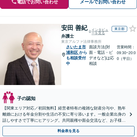
電話でお問い合わせ
メールでお問い合わせ
安田 善紀
東京都
インタビュ
ーを見る
弁護士
東京アルファ法律事務所
さいたま市
面談方法(対
営業時間：
浦和区
から
面・電話・ビ
09:30~20:0
も相談受付
デオなど)は応
0（平日）
中
相談
子の認知
【関東エリア対応／初回無料】経営者特有の複雑な財産分与や、熟年
離婚における年金分割や生活の不安に寄り添います。一般企業出身の
話しやすさで丁寧にヒアリング。共同親権や面会交流など、お子様の
将来を見据えた最適な解決策をご提案いたします。
料金表を見る