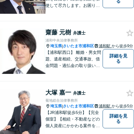
る
使して尽力します。お困りの
方はお気軽にご相談くださ
い。
齋藤 元樹
弁護士
浦和中央法律事務所
埼玉県
さいたま市浦和区
浦和駅
から徒歩9分
|
【浦和駅西口】 離婚・男女問
詳細を見
題、遺産相続、交通事故、借
る
金問題・過払金の取り扱いが
豊富です。 弁護士費用も明瞭
かつリーズナブルに設定して
います。 まずはお気軽にお問
大塚 嘉一
い合わせ下さい！
弁護士
菊地総合法律事務所
埼玉県
さいたま市浦和区
浦和駅
から徒歩5分
|
【JR浦和駅徒歩5分】【完全
詳細を見
個室】【相続・不動産などの
る
個人資産にかかわる案件を多
数解決】問題がしかるべき方