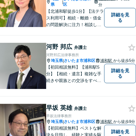
|
れています。
県
区
分
【北浦和駅徒歩1分】【法テラ
詳細を見
ス利用可】相続・離婚・借金
る
の問題解決に注力！相談して
よかったと思っていただける
よう、お話をしっかり伺い、
具体的なアドバイスを行うよ
河野 邦広
弁護士
う心がけております。 新たな
河野邦広法律事務所
人生の第一歩を全力でサポー
埼玉県
さいたま市浦和区
浦和駅
から徒歩5分
|
トいたしますので、ぜひご相
【初回相談無料】【浦和駅5
詳細を見
談ください。
分】【相続・遺言】複雑な手
る
続きや親族との交渉をすべて
代行【交通事故】保険会社勤
務の経験を活かし相手の判断
基準を理解して交渉【企業法
早坂 英雄
務】ビジネスの経験を活かし
弁護士
現実的なサポートを提供【夜
早坂法律事務所
間休日対応可】
埼玉県
さいたま市浦和区
浦和駅
から徒歩9分
|
【初回相談無料】ベストな解
詳細を見
決を目指し、経験と実績を駆