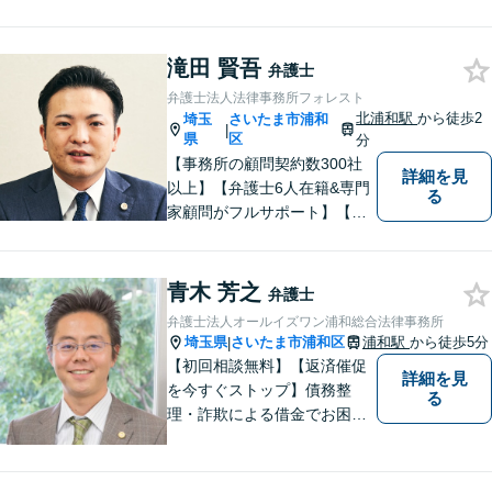
向に向かうよう全力でサポー
トさせていただきます。 ぜひ
滝田 賢吾
お気軽にご相談ください。
弁護士
弁護士法人法律事務所フォレスト
北浦和駅
から徒歩2
埼玉
さいたま市浦和
|
県
区
分
【事務所の顧問契約数300社
詳細を見
以上】【弁護士6人在籍&専門
る
家顧問がフルサポート】【北
浦和駅2分】企業法務に強い弁
護士が労働雇用、債権回収、
商取引問題などに対応しま
青木 芳之
弁護士
す。中小企業さま、個人事業
弁護士法人オールイズワン浦和総合法律事務所
主さまからのご相談に注力
埼玉県
さいたま市浦和区
浦和駅
から徒歩5分
|
【初回面談無料】
【初回相談無料】【返済催促
詳細を見
を今すぐストップ】債務整
る
理・詐欺による借金でお困り
の方はお早めにご相談くださ
い。多くのお客様から高評価
をいただいています。【浦和