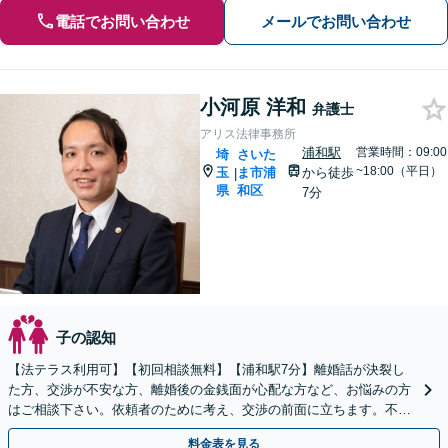
電話でお問い合わせ
メールでお問い合わせ
小河原 洋和
弁護士
アリス法律事務所
浦和駅
営業時間：09:00
埼
さいた
~18:00（平日）
玉
ま市浦
から徒歩
|
県
和区
7分
子の認知
【法テラス利用可】【初回相談無料】【浦和駅7分】離婚話が決裂し
た方、交渉が不安な方、離婚後の金銭面が心配な方など、お悩みの方
はご相談下さい。依頼者のために考え、交渉の前面に立ちます。不貞
行為の慰謝料（請求する側・される側）も承ります。
料金表を見る