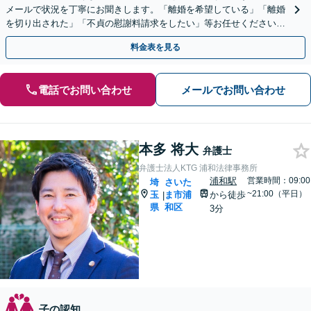
メールで状況を丁寧にお聞きします。「離婚を希望している」「離婚
を切り出された」「不貞の慰謝料請求をしたい」等お任せください。
【リーズナブルな料金設定】
料金表を見る
電話でお問い合わせ
メールでお問い合わせ
本多 将大
弁護士
弁護士法人KTG 浦和法律事務所
浦和駅
営業時間：09:00
埼
さいた
~21:00（平日）
玉
ま市浦
から徒歩
|
県
和区
3分
子の認知