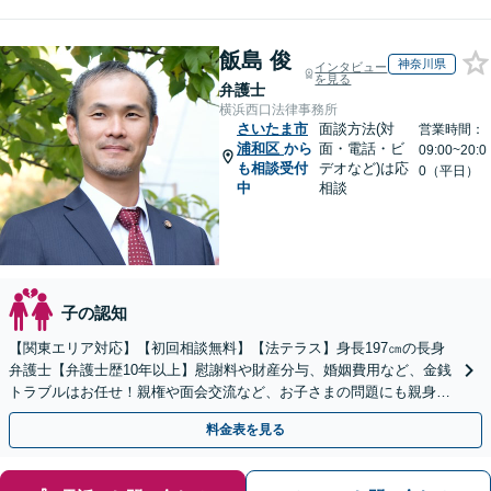
飯島 俊
神奈川県
インタビュー
を見る
弁護士
横浜西口法律事務所
さいたま市
面談方法(対
営業時間：
浦和区
から
面・電話・ビ
09:00~20:0
も相談受付
デオなど)は応
0（平日）
中
相談
子の認知
【関東エリア対応】【初回相談無料】【法テラス】身長197㎝の長身
弁護士【弁護士歴10年以上】慰謝料や財産分与、婚姻費用など、金銭
トラブルはお任せ！親権や面会交流など、お子さまの問題にも親身に
対応【夜間・休日面談】【子連れ相談】【電話相談】
料金表を見る