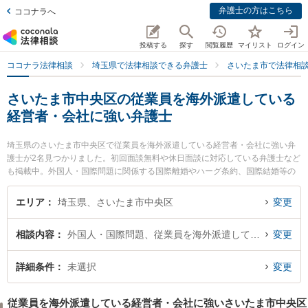
弁護士の方はこちら
ココナラへ
投稿する
探す
閲覧履歴
マイリスト
ログイン
ココナラ法律相談
埼玉県で法律相談できる弁護士
さいたま市で法律相
さいたま市中央区の従業員を海外派遣している
経営者・会社に強い弁護士
埼玉県のさいたま市中央区で従業員を海外派遣している経営者・会社に強い弁
護士が2名見つかりました。初回面談無料や休日面談に対応している弁護士など
も掲載中。外国人・国際問題に関係する国際離婚やハーグ条約、国際結婚等の
細かな分野での絞り込み検索もでき便利です。特にSINTO法律事務所の鈴木 秀
二弁護士やさいたま新都心法律事務所の眞砂 一也弁護士のプロフィール情報や
エリア
埼玉県、さいたま市中央区
変更
弁護士費用、強みなどが注目されています。『さいたま市中央区で土日や夜間
に発生した従業員を海外派遣している経営者・会社のトラブルを今すぐに弁護
相談内容
外国人・国際問題、従業員を海外派遣している経営者・会社
変更
士に相談したい』『従業員を海外派遣している経営者・会社のトラブル解決の
実績豊富な近くの弁護士を検索したい』『初回相談無料で従業員を海外派遣し
ている経営者・会社を法律相談できるさいたま市中央区内の弁護士に相談予約
詳細条件
未選択
変更
したい』などでお困りの相談者さんにおすすめです。
従業員を海外派遣している経営者・会社に強いさいたま市中央区