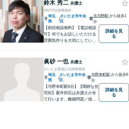
鈴木 秀二
弁護士
SINTO法律事務所
北与野駅
から徒歩1
埼玉
さいたま市中央
|
県
区
分
【初回相談無料】【電話相談
詳細を見
可】何でもお話しいただける
る
雰囲気作りを大切にしていま
す。弁護士に実際にご依頼な
さるかどうかは、アドバイス
をお聞きになってからの判断
眞砂 一也
弁護士
で構いませんので、トラブル
さいたま新都心法律事務所
でお困りの方は一人で悩ま
与野本町駅
から徒歩6
埼玉
さいたま市中央
|
ず、一度お気軽にご相談下さ
県
区
分
い。
【与野本町駅6分】【閑静な住
詳細を見
宅街】案件対応は弁護士が全
る
て行います。離婚問題／借
金・債務整理／交通事故など
幅広く対応しております。迅
速かつ丁寧な対応を心がけて
おりますので、お気軽にご相