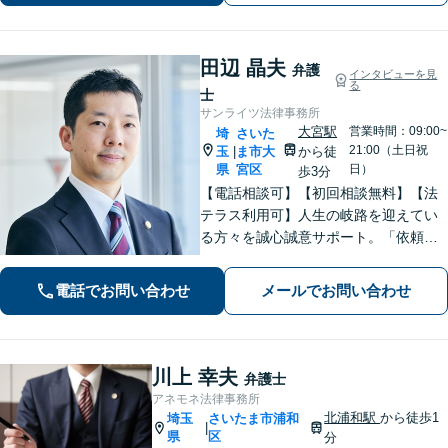
サポートします。
田辺 晶夫
弁護
インタビューを見
る
士
サンライツ法律事務所
大宮駅
営業時間：09:00~
埼
さいた
21:00（土日祝
玉
ま市大
から徒
|
県
宮区
日）
歩3分
【電話相談可】【初回相談無料】【法
テラス利用可】人生の岐路を迎えてい
る方々を誠心誠意サポート。「依頼者
さまとの対話を大事にしています」男
女問題／借金問題／相続／企業法務／
電話でお問い合わせ
メールでお問い合わせ
刑事事件／交通事故／労働問題など、
幅広く対応【完全個室】【大宮駅3分】
川上 幸夫
弁護士
アネモネ法律事務所
北浦和駅
から徒歩1
埼玉
さいたま市浦和
|
県
区
分