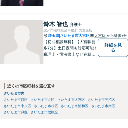
歩めるように全力を尽くしま
す。
鈴木 智也
弁護士
虎ノ門法律経済事務所 大宮支店
埼玉県
さいたま市大宮区
大宮駅
から徒歩7分
|
【初回相談無料】【大宮駅徒
詳細を見
歩7分】土日夜間も対応可能！
る
税理士・司法書士など在籍で
ワンストップサービスを実
現。ふるさと埼玉で、皆様の
人生のお困りごとを解決しま
す。まずはご相談をお聞かせ
ください。
近くの市区町村を選び直す
さいたま市内
さいたま市西区
さいたま市北区
さいたま市大宮区
さいたま市見沼区
さいたま市中央区
さいたま市桜区
さいたま市浦和区
さいたま市南区
さいたま市緑区
さいたま市岩槻区