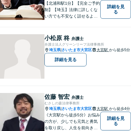
【北浦和駅1分】【完全ご予約
詳細を見
制】【埼玉】法律に詳しくな
る
い方でも不安なく話せるよ
う、わかりやすくご説明する
ことを心がけています。 難し
く感じがちな法律問題も、少
小松原 柊
弁護士
しずつ一緒に整理していきま
弁護士法人グリーンリーフ法律事務所
しょう。
埼玉県
さいたま市大宮区
大宮駅
から徒歩5分
|
詳細を見る
佐藤 智宏
弁護士
むさしの森法律事務所
埼玉県
さいたま市大宮区
大宮駅
から徒歩4分
|
《大宮駅から徒歩5分》お悩み
詳細を見
の方が、少しでも元気と勇気
る
を取り戻し、人生を前向きに