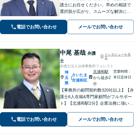
護士にお任せください。早めの相談で
選択肢が広がり、スムーズな解決につ
ながります。【不貞慰謝料請求の経験
豊富】【示談成功・不起訴獲得の実績
電話でお問い合わせ
メールでお問い合わせ
豊富】あなたの権利を守り、最善の結
果を目指します「少年事件の実績多
数」
中尾 基哉
弁護
インタビューを見
る
士
弁護士法人法律事務所フォレスト
北浦和駅
営業時間：
埼
さいたま
本日定休日
玉
から徒歩2
|
市浦和区
県
分
【事務所の顧問契約数320社以上】【弁
護士6人在籍&専門家顧問がフルサポー
ト】【北浦和駅2分】企業法務に強い弁
護士が労働雇用、債権回収、刑事、不
動産などに対応します。中小企業さ
電話でお問い合わせ
メールでお問い合わせ
ま、個人事業主さまからのご相談に注
力【初回面談無料】