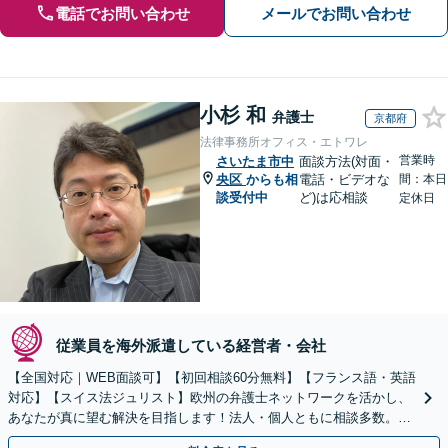
電話でお問い合わせ
メールでお問い合わせ
小杉 和
弁護士
京都府
法律事務所オフィス・エトワレ
営業時
さいたま市中
面談方法(対面・
央区
からも相
電話・ビデオな
間：本日
談受付中
ど)は応相談
定休日
従業員を海外派遣している経営者・会社
【全国対応｜WEB面談可】【初回相談60分無料】【フランス語・英語
対応】【スイス法ジュリスト】欧州の弁護士ネットワークを活かし、
あなたが真に望む解決を目指します！法人・個人ともに相談多数。細
やかな連絡と粘り強い交渉を徹底【休日・夜間相談可】