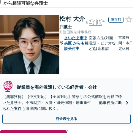
から相談可能な弁護士
松村 大介
東京都
インタビュ
ーを見る
弁護士
舟渡国際法律事務所
営業時
さいたま市中
面談方法(対面・
央区
からも相
電話・ビデオな
間：本日
談受付中
ど)は応相談
定休日
従業員を海外派遣している経営者・会社
【無罪獲得】【中文対応】【全国対応】警察庁の公式解釈を高裁で砕
いた弁護士。不法就労・入管・退去強制・刑事事件——他事務所に断
られた案件も徹底的に闘い抜く。
料金表を見る