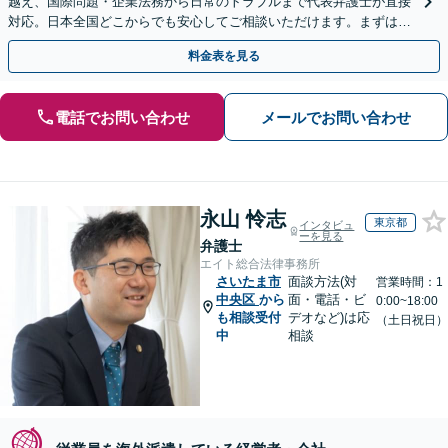
越え、国際問題・企業法務から日常のトラブルまで代表弁護士が直接
対応。日本全国どこからでも安心してご相談いただけます。まずは一
歩を踏み出してみませんか。【初回相談無料】
料金表を見る
電話でお問い合わせ
メールでお問い合わせ
永山 怜志
東京都
インタビュ
ーを見る
弁護士
エイト総合法律事務所
さいたま市
面談方法(対
営業時間：1
中央区
から
面・電話・ビ
0:00~18:00
も相談受付
デオなど)は応
（土日祝日）
中
相談