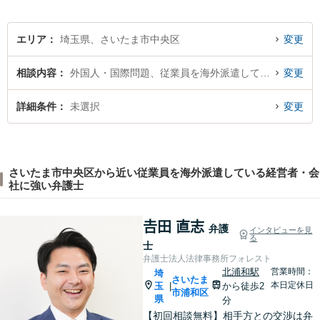
談ください。【弁護士歴10年
以上】【初回相談30分無料】
エリア
埼玉県、さいたま市中央区
変更
相談内容
外国人・国際問題、従業員を海外派遣している経営者・会社
変更
詳細条件
未選択
変更
さいたま市中央区から近い従業員を海外派遣している経営者・会
社に強い弁護士
𠮷田 直志
弁護
インタビューを見
る
士
弁護士法人法律事務所フォレスト
北浦和駅
営業時間：
埼
さいたま
本日定休日
玉
から徒歩2
|
市浦和区
県
分
【初回相談無料】相手方との交渉は弁