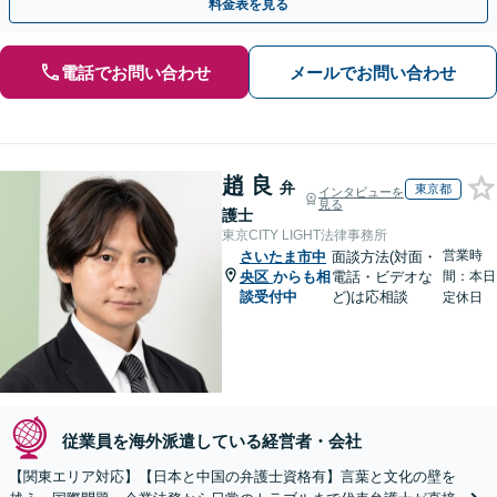
料金表を見る
電話でお問い合わせ
メールでお問い合わせ
趙 良
弁
東京都
インタビューを
見る
護士
東京CITY LIGHT法律事務所
営業時
さいたま市中
面談方法(対面・
央区
からも相
電話・ビデオな
間：本日
談受付中
ど)は応相談
定休日
従業員を海外派遣している経営者・会社
【関東エリア対応】【日本と中国の弁護士資格有】言葉と文化の壁を