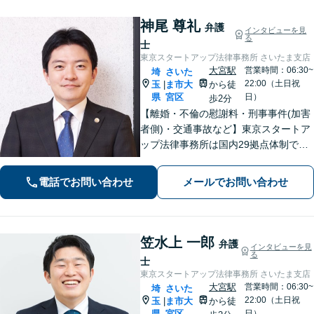
神尾 尊礼
弁護
インタビューを見
る
士
東京スタートアップ法律事務所 さいたま支店
大宮駅
営業時間：06:30~
埼
さいた
22:00（土日祝
玉
ま市大
から徒
|
県
宮区
日）
歩2分
【離婚・不倫の慰謝料・刑事事件(加害
者側)・交通事故など】東京スタートア
ップ法律事務所は国内29拠点体制で全
国対応！【ご自宅からの電話相談にも
対応(法律相談は完全予約制)】各分野で
電話でお問い合わせ
メールでお問い合わせ
専門性の高い弁護士が寄り添い解決を
サポートします。
笠水上 一郎
弁護
インタビューを見
る
士
東京スタートアップ法律事務所 さいたま支店
大宮駅
営業時間：06:30~
埼
さいた
22:00（土日祝
玉
ま市大
から徒
|
県
宮区
日）