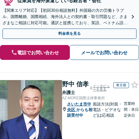
従業員を海外派遣している経営者・会社
【関東エリア対応】【初回30分相談無料】外国籍の方の労働トラブ
ル、国際離婚、国際相続、海外法人との契約書・取引問題など、さま
ざまなご相談に対応可能。通訳と提携しており、英語、ベトナム語、
中国語、タイ語等対応可能です（通訳料別途）。
料金表を見る
電話でお問い合わせ
メールでお問い合わせ
野中 信孝
東京都
インタビュ
ーを見る
弁護士
AZ MORE国際法律事務所
営業時
さいたま市中
面談方法(対面・
央区
からも相
電話・ビデオな
間：本日
談受付中
ど)は応相談
定休日