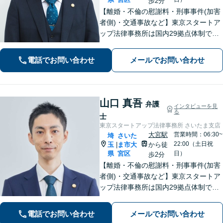
歩2分
【離婚・不倫の慰謝料・刑事事件(加害
者側)・交通事故など】東京スタートア
ップ法律事務所は国内29拠点体制で全
国対応！【ご自宅からの電話相談にも
対応(法律相談は完全予約制)】各分野で
電話でお問い合わせ
メールでお問い合わせ
専門性の高い弁護士が寄り添い解決を
サポートします。
山口 真吾
弁護
インタビューを見
る
士
東京スタートアップ法律事務所 さいたま支店
大宮駅
営業時間：06:30~
埼
さいた
22:00（土日祝
玉
ま市大
から徒
|
県
宮区
日）
歩2分
【離婚・不倫の慰謝料・刑事事件(加害
者側)・交通事故など】東京スタートア
ップ法律事務所は国内29拠点体制で全
国対応！【ご自宅からの電話相談にも
対応(法律相談は完全予約制)】各分野で
電話でお問い合わせ
メールでお問い合わせ
専門性の高い弁護士が寄り添い解決を