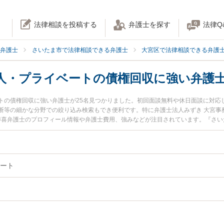
法律相談を投稿する
弁護士を探す
法律Q
弁護士
さいたま市で法律相談できる弁護士
大宮区で法律相談できる弁護
人・プライベートの債権回収に強い弁護
トの債権回収に強い弁護士が25名見つかりました。初回面談無料や休日面談に対応
断等の細かな分野での絞り込み検索もでき便利です。特に弁護士法人みずき 大宮事
 博喜弁護士のプロフィール情報や弁護士費用、強みなどが注目されています。『さ
護士に相談したい』『個人・プライベートの債権回収のトラブル解決の実績豊富な
さいたま市大宮区内の弁護士に相談予約したい』などでお困りの相談者さんにおす
ート