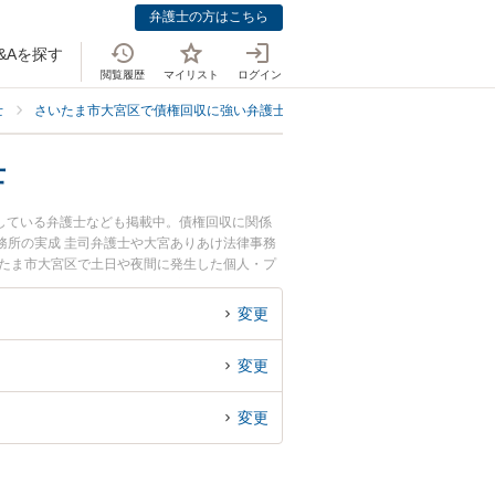
弁護士の方はこちら
&Aを探す
閲覧履歴
マイリスト
ログイン
士
さいたま市大宮区で債権回収に強い弁護士
さいたま市大宮区で個人・プ
士
している弁護士なども掲載中。債権回収に関係
務所の実成 圭司弁護士や大宮ありあけ法律事務
いたま市大宮区で土日や夜間に発生した個人・プ
近くの弁護士を検索したい』『初回相談無料で個
すめです。
変更
変更
変更