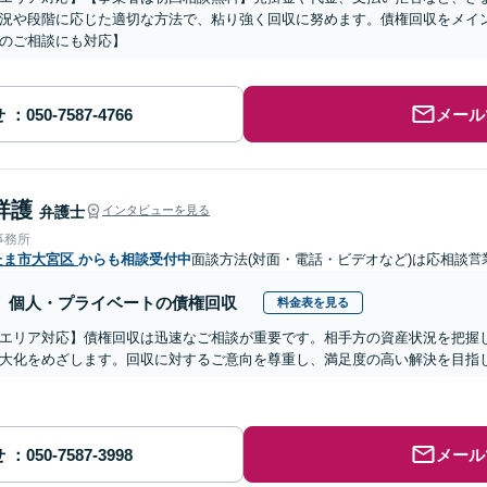
況や段階に応じた適切な方法で、粘り強く回収に努めます。債権回収をメイ
のご相談にも対応】
せ
メール
祥護
弁護士
インタビューを見る
事務所
たま市大宮区
からも相談受付中
面談方法(対面・電話・ビデオなど)は応相談
営
個人・プライベートの債権回収
料金表を見る
エリア対応】債権回収は迅速なご相談が重要です。相手方の資産状況を把握
大化をめざします。回収に対するご意向を尊重し、満足度の高い解決を目指
せ
メール