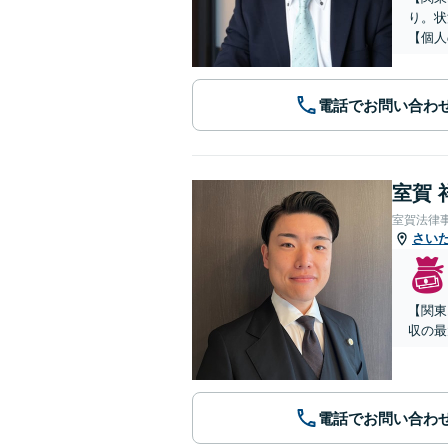
り。状
【個人
電話でお問い合わ
室賀 
室賀法律
さい
【関東
収の最
電話でお問い合わ