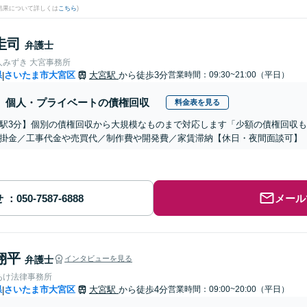
結果について詳しくは
こちら
)
圭司
弁護士
人みずき 大宮事務所
県
さいたま市大宮区
大宮駅
から徒歩3分
営業時間：09:30~21:00（平日）
|
個人・プライベートの債権回収
料金表を見る
駅3分】個別の債権回収から大規模なものまで対応します「少額の債権回収
掛金／工事代金や売買代／制作費や開発費／家賃滞納【休日・夜間面談可】
せ
メール
翔平
弁護士
インタビューを見る
あけ法律事務所
県
さいたま市大宮区
大宮駅
から徒歩4分
営業時間：09:00~20:00（平日）
|