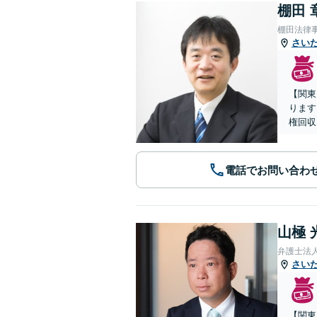
棚田 
棚田法律
さい
【関東
ります
権回収
電話でお問い合わ
山極 
弁護士法
さい
【関東