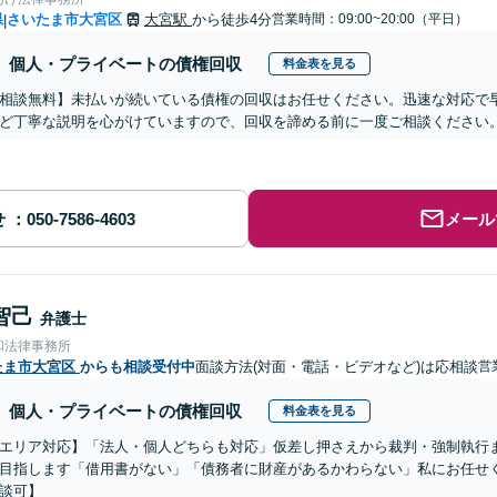
県
さいたま市大宮区
大宮駅
から徒歩4分
営業時間：09:00~20:00（平日）
|
個人・プライベートの債権回収
料金表を見る
相談無料】未払いが続いている債権の回収はお任せください。迅速な対応で
ど丁寧な説明を心がけていますので、回収を諦める前に一度ご相談ください
せ
メール
智己
弁護士
和法律事務所
たま市大宮区
からも相談受付中
面談方法(対面・電話・ビデオなど)は応相談
営
個人・プライベートの債権回収
料金表を見る
エリア対応】「法人・個人どちらも対応」仮差し押さえから裁判・強制執行
目指します「借用書がない」「債務者に財産があるかわらない」私にお任せ
談可】