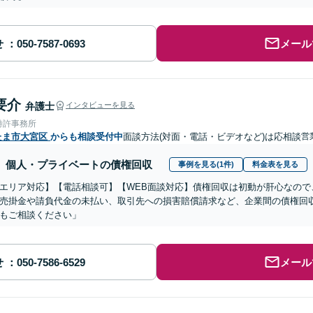
せ
メール
要介
弁護士
インタビューを見る
特許事務所
たま市大宮区
からも相談受付中
面談方法(対面・電話・ビデオなど)は応相談
営
個人・プライベートの債権回収
事例を見る(1件)
料金表を見る
エリア対応】【電話相談可】【WEB面談対応】債権回収は初動が肝心なので
売掛金や請負代金の未払い、取引先への損害賠償請求など、企業間の債権回
もご相談ください」
せ
メール