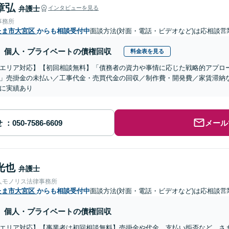
章弘
弁護士
インタビューを見る
事務所
たま市大宮区
からも相談受付中
面談方法(対面・電話・ビデオなど)は応相談
営
個人・プライベートの債権回収
料金表を見る
エリア対応】【初回相談無料】「債務者の資力や事情に応じた戦略的アプロ
」売掛金の未払い／工事代金・売買代金の回収／制作費・開発費／家賃滞納
に実績あり
せ
メール
光也
弁護士
人モノリス法律事務所
たま市大宮区
からも相談受付中
面談方法(対面・電話・ビデオなど)は応相談
営
個人・プライベートの債権回収
エリア対応】【事業者は初回相談無料】売掛金や代金、支払い拒否など、さ