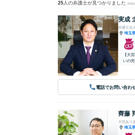
25
人の弁護士が見つかりました
(検索
実成 
弁護士法
埼玉
【大宮
いの売
電話でお問い合わ
齊藤 
大宮あり
埼玉