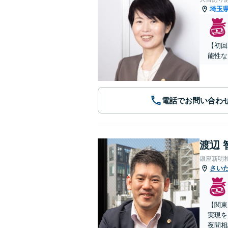
埼玉
【初回
能性な
電話でお問い合わ
渡辺 
銀座新明
さい
【関東
実現を
夜間相