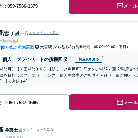
せ
メール
泰志
弁護士
インタビューを見る
ツ法律事務所
県
さいたま市大宮区
大宮駅
から徒歩3分
営業時間：09:00~21:00（平日）
|
個人・プライベートの債権回収
料金表を見る
相談可】【初回相談無料】【法テラス利用可】早めのご相談で回収率UP&本
決を目指します。フリーランス・個人事業主のご相談もお任せ。仮差押え〜
】【大宮駅3分】
せ
メール
都
弁護士
インタビューを見る
あけ法律事務所