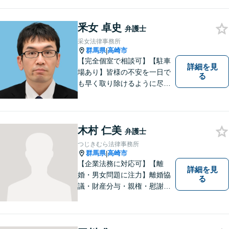
らゆる観点から解決策をご提
案してまいります。お気軽に
ご相談ください。【完全個
釆女 卓史
弁護士
室】【専用駐車場あり】
采女法律事務所
群馬県
高崎市
|
【完全個室で相談可】【駐車
詳細を見
場あり】皆様の不安を一日で
る
も早く取り除けるように尽力
いたします。 料金は、分かり
易く、柔軟に対応いたしま
す。ご相談お待ちしておりま
す。 ※お電話やメールでの無
木村 仁美
弁護士
料法律相談は行っておりませ
つじきむら法律事務所
ん。
群馬県
高崎市
|
【企業法務に対応可】【離
詳細を見
婚・男女問題に注力】離婚協
る
議・財産分与・親権・慰謝料
請求ならお任せください。女
性ならではの視点から皆様の
お気持ちに寄り添い、納得の