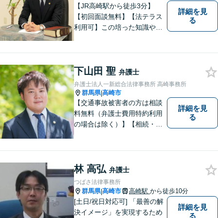
【JR高崎駅から徒歩3分】
詳細を見
【初回面談無料】【法テラス
る
利用可】この培った知識や経
験と、迅速かつ誠実な対応を
礎として、地域社会に貢献し
て参りたいと考えておりま
下山田 聖
す。お気軽にご相談くださ
弁護士
い。
弁護士法人一新総合法律事務所 高崎事務所
群馬県
高崎市
|
【交通事故被害者の方は相談
詳細を見
料無料（弁護士費用特約利用
る
の場合は除く）】【相続・債
務整理・不貞慰謝料請求・労
災は相談料初回無料】＼20名
以上の弁護士が所属／チーム
で連携し、問題解決に向けて
林 高弘
弁護士
取り組みます。おひとりで悩
つばさ法律事務所
まずに、お気軽にお問い合わ
群馬県
高崎市
高崎駅
から徒歩10分
|
せください。
[土日/祝日対応可] 「最善の解
詳細を見
決イメージ」を実現するため
る