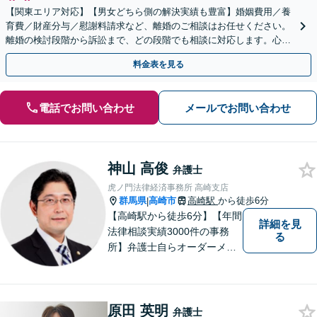
【関東エリア対応】【男女どちら側の解決実績も豊富】婚姻費用／養
育費／財産分与／慰謝料請求など、離婚のご相談はお任せください。
離婚の検討段階から訴訟まで、どの段階でも相談に対応します。心情
的な面にも配慮し、納得感の高い解決を目指します。
料金表を見る
電話でお問い合わせ
メールでお問い合わせ
神山 高俊
弁護士
虎ノ門法律経済事務所 高崎支店
群馬県
高崎市
高崎駅
から徒歩6分
|
【高崎駅から徒歩6分】【年間
詳細を見
法律相談実績3000件の事務
る
所】弁護士自らオーダーメイ
ドで対応！相続問題、交通事
故、企業法務など幅広い分野
での解決実績多数。お困りご
原田 英明
とまずはご相談ください！
弁護士