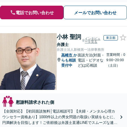
電話でお問い合わせ
メールでお問い合わせ
小林 聖詞
東京都
インタビュ
ーを見る
弁護士
弁護士法人新橋第一法律事務所
営業時間：0
高崎市
か
面談方法(対面・
らも相談
電話・ビデオな
9:00~20:00
受付中
ど)は応相談
（土日）
慰謝料請求された側
【全国対応】【初回面談無料│電話相談可】【夫婦・メンタル心理カ
ウンセラー資格あり】1000件以上の男女問題の取扱い実績をもとに、
円満解決を目指します！ご依頼後は弁護士直通LINEでスムーズな連絡