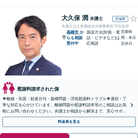
大久保 潤
弁護士
茨城県
弁護士法人長瀬総合法律事務所 守谷支所
営業時
高崎市
か
面談方法(対面・電
らも相談
話・ビデオなど)は
間：本日
受付中
応相談
定休日
慰謝料請求された側
🔶離婚・別居・財産分与・親権問題・浮気慰謝料トラブル🔶適切・丁
寧な対応を心がけています。離婚問題や慰謝料請求等のご相談はお気
軽にお問い合わせください。弁護士が相談から解決まで、安心サポー
トいたします。◤完全予約制・初回法律相談無料◢
料金表を見る