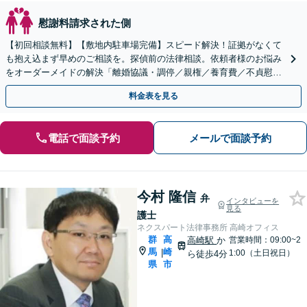
慰謝料請求された側
【初回相談無料】【敷地内駐車場完備】スピード解決！証拠がなくて
も抱え込まず早めのご相談を。探偵前の法律相談。依頼者様のお悩み
をオーダーメイドの解決「離婚協議・調停／親権／養育費／不貞慰謝
料請求／認知など」【夜間相談可】【子連れ相談可】
料金表を見る
電話で面談予約
メールで面談予約
今村 隆信
弁
インタビューを
見る
護士
ネクスパート法律事務所 高崎オフィス
群
高
高崎駅
か
営業時間：09:00~2
馬
崎
|
1:00（土日祝日）
ら徒歩4分
県
市