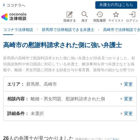
弁護士の方はこちら
ココナラへ
投稿する
探す
閲覧履歴
マイリスト
ログイン
ココナラ法律相談
群馬県で法律相談できる弁護士
高崎市で法律相談で
高崎市の慰謝料請求された側に強い弁護士
群馬県の高崎市で慰謝料請求された側に強い弁護士が26名見つかりました。初
回面談無料や休日面談に対応している弁護士、解決事例を持つ弁護士なども掲
載中。離婚・男女問題に関係する財産分与や養育費、親権等の細かな分野での
絞り込み検索もでき便利です。特に松村真幸法律事務所の松村 真幸弁護士や舘
山法律事務所の舘山 史明弁護士、はるな総合法律事務所の宮武 優弁護士のプロ
エリア
群馬県、高崎市
変更
フィール情報や弁護士費用、強みなどが注目されています。『高崎市で土日や
夜間に発生した慰謝料請求された側のトラブルを今すぐに弁護士に相談した
相談内容
離婚・男女問題、慰謝料請求された側
変更
い』『慰謝料請求された側のトラブル解決の実績豊富な近くの弁護士を検索し
たい』『初回相談無料で慰謝料請求された側を法律相談できる高崎市内の弁護
士に相談予約したい』などでお困りの相談者さんにおすすめです。
詳細条件
未選択
変更
26
人の弁護士が見つかりました
(検索結果について詳しくは
こちら
)