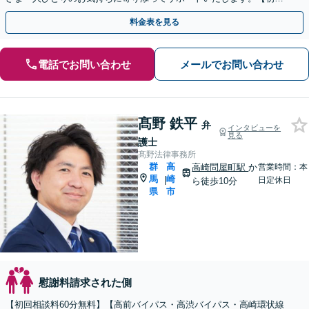
相談無料】【電話相談可】
料金表を見る
電話でお問い合わせ
メールでお問い合わせ
髙野 鉄平
弁
インタビューを
見る
護士
髙野法律事務所
群
高
高崎問屋町駅
か
営業時間：本
馬
崎
|
日定休日
ら徒歩10分
県
市
慰謝料請求された側
【初回相談料60分無料】【高前バイパス・高渋バイパス・高崎環状線