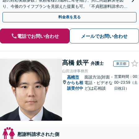
題の対応実績多数」依頼者様の悩みに耳を傾け、共に問題解決を図
り、今後のライフプランを見据えた提案も可。「不貞慰謝料請求の減
額交渉の経験豊富」【休日・夜間相談可】【完全個室相談】
料金表を見る
電話でお問い合わせ
メールでお問い合わせ
髙橋 鉄平
弁護士
東京都
山田法律事務所
営業時間：00:
高崎市
面談方法(対面・
からも相
電話・ビデオな
00~23:59（土
談受付中
ど)は応相談
日祝日）
慰謝料請求された側