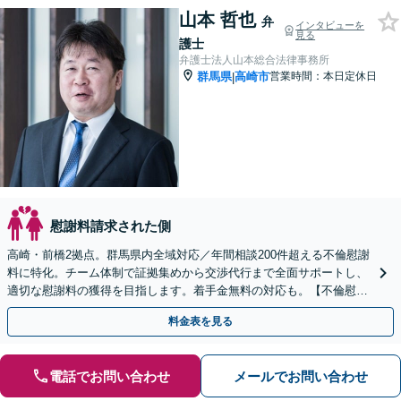
山本 哲也
弁
インタビューを
見る
護士
弁護士法人山本総合法律事務所
群馬県
高崎市
営業時間：本日定休日
|
慰謝料請求された側
高崎・前橋2拠点。群馬県内全域対応／年間相談200件超える不倫慰謝
料に特化。チーム体制で証拠集めから交渉代行まで全面サポートし、
適切な慰謝料の獲得を目指します。着手金無料の対応も。【不倫慰謝
料の相談は何度でも無料・電話/WEB可】
料金表を見る
電話でお問い合わせ
メールでお問い合わせ