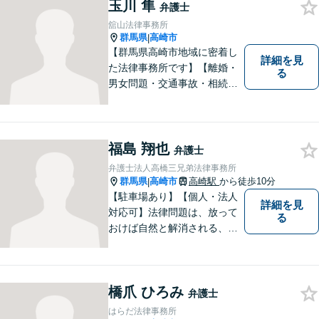
いく解決を目指します。まず
玉川 隼
弁護士
はお気軽にご相談を！【駐車
舘山法律事務所
場完備】
群馬県
高崎市
|
【群馬県高崎市地域に密着し
詳細を見
た法律事務所です】【離婚・
る
男女問題・交通事故・相続問
題・借金・債務整理など】
【駐車場２台無料】深刻な悩
みを抱えていらっしゃる皆様
に、何とか笑顔を取り戻して
福島 翔也
弁護士
いただきたいというのをモッ
弁護士法人高橋三兄弟法律事務所
トーにしております。
群馬県
高崎市
高崎駅
から徒歩10分
|
【駐車場あり】【個人・法人
詳細を見
対応可】法律問題は、放って
る
おけば自然と解消される、解
決されるものではありませ
ん。 適切な対処を行うこと
が、解決への近道となりま
橋爪 ひろみ
す。最善の解決策は何なの
弁護士
か、一緒に考えていきましょ
はらだ法律事務所