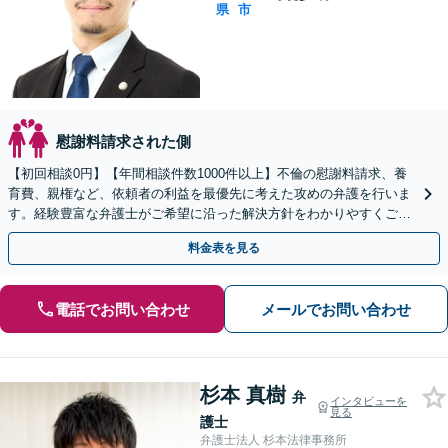
県
市
慰謝料請求された側
【初回相談0円】【年間相談件数1000件以上】不倫の慰謝料請求、養
育費、親権など、依頼者の利益を最優先に考えた攻めの弁護を行いま
す。経験豊富な弁護士がご希望に沿った解決方針をわかりやすくご提
案します。お気軽にお問合せ下さい。
料金表を見る
電話でお問い合わせ
メールでお問い合わせ
杉本 真樹
弁
インタビューを
見る
護士
弁護士法人 杉本法律事務所