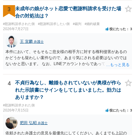
するデメリットはありますから（経済的、時間的、精神的負担等）、
か。 ⇒判決となり敗訴してしまった場合は、強制執行により不動産等
反対にご自身が、裁判も辞さずという姿勢を示すことで、プラス
3
未成年の娘がネット恋愛で慰謝料請求を受けた場
の財産を差し押さえられ、そこから債権回収が図られることになりま
に働く可能性は有り得ます。 交渉で解決する多くの場合は、相手
合の対処法は？
すが、 和解であれば柔軟な解決が可能ですので、その場合は分割払
が弁護士に依頼しているケースで、５０万円以下で合意できる場合は
いにより支払うことも十分可能です。 ⑤ このような事情であれば、私
#慰謝料請求された側
#慰謝料請求したい側
#裁判
#婚約破棄
稀であると思います。 通常は、６０万円から８０万円程度になる
2026年7月27日
役にたった
3
は120万円のみ和解交渉を続けるべきでしょうか。 ⇒ご相談者様の認
ことが多いというのが私の印象です。 ２ 質問② ご記載の内容が
識を前提にすれば、１００万円も含めて返済する必要はないと考えら
減額を進めるうえでの交渉材料かと思います。 なお、ご自身が離
王 宣麟
れるため、 120万円のみについて交渉を続けることがベターかと存じ
弁護士
婚しないことは、交渉材料にはならないかと思いますので、ご注意く
ます。
ださい。 また、相手夫婦の婚姻関係が既に破綻していたことや、
本件において、そもそもご息女様の相手方に対する権利侵害があるの
相手女性が結婚しているとは知らなかったと主張することもあります
かどうかも疑わしい案件なので、あまり気にされる必要はないのでは
が、 ケースバイケースですので、ご自身の場合にそれらの主張が
ないかと思います。 なお、LINEアカウントからであっても、そこに紐
できるかはよくお考え下さい。 ３ 質問③ 違約金を５０万円とす
づけられた電話番号の開示→携帯電話会社から氏名・住所が開示され
る旨の交渉をすることが妥当かどうかという基準はありません。
るパターンはありえるものの、本件のような精神的損害が発生したと
公序良俗に反するような金額では、その条項自体が無効になり得ます
明確にいえないような案件において開示がなされる可能性も低いので
4
不貞行為なし、離婚もされていないが奥様が作ら
が、 ２００万円でも、５０万円でも、公序良俗に反するほど高額
はないかと推察します。
れた示談書にサインをしてしまいました。効力は
とはいえないと考えますので、 結局は、妥当かどうかというより
ありますか？
も、ご自身が納得できるかどうかという基準でお考えいただくといい
と思います。 そのうえで、合意できるかは、相手も納得できるか
#慰謝料請求された側
否かにかかってはきますが。 ４ 質問④ ご記載の内容からは判断
2026年7月15日
役にたった
3
できないのですが、 清算条項を記載しないで合意することはリス
クがありますので、むしろ、原則としては、清算条項を記載するべき
肥田 弘昭
弁護士
であるとお考えいただくといいです。 ご質問に対する回答は以上で
依頼された弁護士の意見を最優先にしてください。あくまでも上記の
すが、可能であれば、ご依頼になるかは別として、お近くの弁護士に