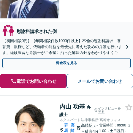
慰謝料請求された側
【初回相談0円】【年間相談件数1000件以上】不倫の慰謝料請求、養
育費、親権など、依頼者の利益を最優先に考えた攻めの弁護を行いま
す。経験豊富な弁護士がご希望に沿った解決方針をわかりやすくご提
案します。お気軽にお問合せ下さい。
料金表を見る
電話でお問い合わせ
メールでお問い合わせ
内山 功基
弁
インタビューを
見る
護士
ネクスパート法律事務所 高崎オフィス
群
高
高崎駅
か
営業時間：09:00~2
馬
崎
|
1:00（土日祝日）
ら徒歩4分