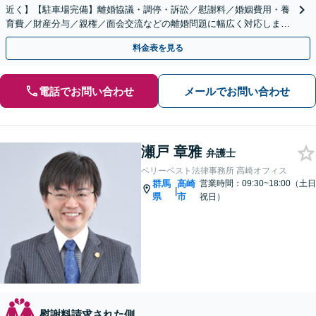
近く】【駐車場完備】離婚協議・調停・訴訟／慰謝料／婚姻費用・養
育費／財産分与／親権／面会交流などの離婚問題に幅広く対応しま
す。不貞慰謝料請求も解決実績豊富【休日・夜間対応可】
料金表を見る
電話でお問い合わせ
メールでお問い合わせ
瀬戸 章雅
弁護士
ベリーベスト法律事務所 高崎オフィス
群馬
高崎
営業時間：09:30~18:00（土日
|
県
市
祝日）
慰謝料請求された側