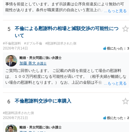
事情を前提としています。まず示談書は公序良俗違反により無効の可
直接相談されて、 今後の対応についてアドバイス等を求めることを
能性があります。条件が職業選択の自由という憲法上の人権を侵害し
お勧めいたします。 ご参考にしていただければ幸いです。
た内容であるからです。次に、サインをさせた経緯から、強迫取消の
可能性もあるかと思います。ご参考にしてください。
5
不倫による慰謝料の相場と減額交渉の可能性につ
いて
#不倫慰謝料
#ダブル不倫
#慰謝料請求された側
2026年7月14日
役にたった
3
離婚・男女問題に強い弁護士
加藤 善大
弁護士
ご質問に回答いたします。 ご記載の内容を前提として場合の慰謝料
は、 １００万円程度になる可能性が高いです。 （相手夫婦が離婚しな
い場合の慰謝料となります。） なお、上記の金額は不倫をした２名が
支払う総額の相場ですので、 ご自身が全額支払った場合は相手女性に
半額程度の支払を求める、 求償ができることになります。 その求償権
を放棄する場合の慰謝料相場は、６０万円から８０万円程度になるこ
6
不倫慰謝料交渉中に車購入
とが多いです。 （相手夫婦が離婚しませんので、減額してでも求償権
を放棄してもらうメリットがあることになります。） ５年後に離婚す
#慰謝料請求された側
る可能性について、慰謝料額に影響が出る可能性はないと考えます。
2026年7月21日
役にたった
2
最後に、ご依頼になる場合の弁護士費用は、ご依頼になる弁護士によ
離婚・男女問題に強い弁護士
り異なりますので、直接ご確認いただくといいですよ。 ご質問に対す