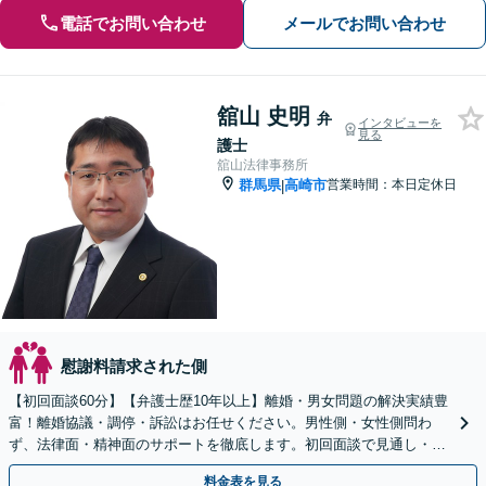
電話でお問い合わせ
メールでお問い合わせ
舘山 史明
弁
インタビューを
見る
護士
舘山法律事務所
群馬県
高崎市
営業時間：本日定休日
|
慰謝料請求された側
【初回面談60分】【弁護士歴10年以上】離婚・男女問題の解決実績豊
富！離婚協議・調停・訴訟はお任せください。男性側・女性側問わ
ず、法律面・精神面のサポートを徹底します。初回面談で見通し・費
用を明確化【高崎駅徒歩15分】
料金表を見る