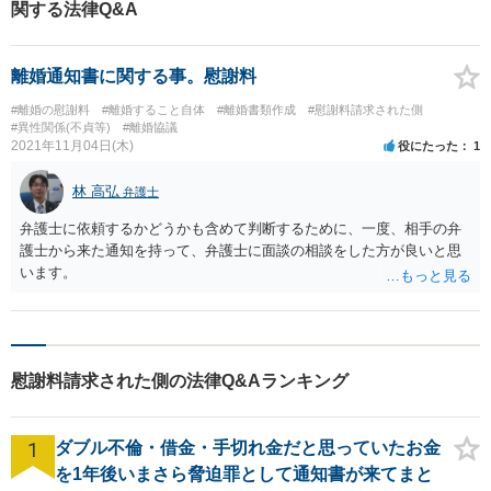
関する法律Q&A
離婚通知書に関する事。慰謝料
#離婚の慰謝料
#離婚すること自体
#離婚書類作成
#慰謝料請求された側
#異性関係(不貞等)
#離婚協議
2021年11月04日(木)
役にたった
1
林 高弘
弁護士
弁護士に依頼するかどうかも含めて判断するために、一度、相手の弁
護士から来た通知を持って、弁護士に面談の相談をした方が良いと思
います。
慰謝料請求された側の法律Q&Aランキング
1
ダブル不倫・借金・手切れ金だと思っていたお金
を1年後いまさら脅迫罪として通知書が来てまと