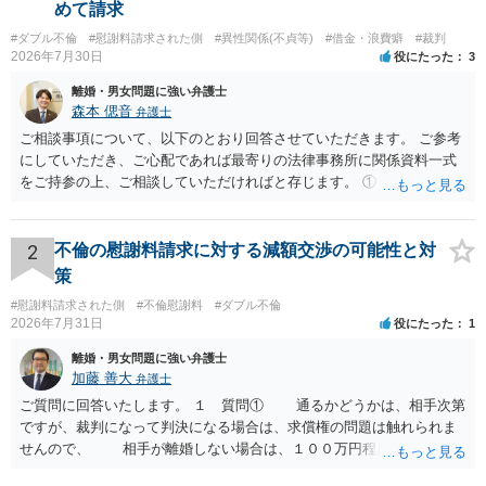
めて請求
#ダブル不倫
#慰謝料請求された側
#異性関係(不貞等)
#借金・浪費癖
#裁判
2026年7月30日
役にたった
3
離婚・男女問題に強い弁護士
森本 偲音
弁護士
ご相談事項について、以下のとおり回答させていただきます。 ご参考
にしていただき、ご心配であれば最寄りの法律事務所に関係資料一式
をご持参の上、ご相談していただければと存じます。 ① このLINEの
流れを見る限り、100万円は貸付金ではなく、手切れ金・和解金と評価
される可能性はあるのか ⇒LINEを含む１００万円の貸付に至るまでの
やり取り等の経緯、誓約書の内容等を踏まえて、関係を清算するため
2
不倫の慰謝料請求に対する減額交渉の可能性と対
の 金銭であったと評価される可能性はあると考えます。 ② 「今後一
策
切関与しないなら100万円振り込む」というLINEや誓約書は、裁判上
#慰謝料請求された側
#不倫慰謝料
#ダブル不倫
どの程度証拠価値があるのか ⇒前後のやり取りや誓約書の具体的内容
2026年7月31日
役にたった
1
を見ない限り、具体的な判断はできませんが、一定の証拠価値はある
と考えます。 ③ 借用書があっても、後から100万円を貸付扱いに変更
離婚・男女問題に強い弁護士
することは認められるのか。 ⇒おそらく１００万円は不当利得（受け
加藤 善大
弁護士
取る正当な権利がないのに利益を取得した）として返還請求されてい
ご質問に回答いたします。 １ 質問① 通るかどうかは、相手次第
るものかと推察しますので、 貸金返還ではないかと存じます。 ④ 私
ですが、裁判になって判決になる場合は、求償権の問題は触れられま
は現在、収入も不安定で貯金もなくリボ払い借金が既に約100万あり。
せんので、 相手が離婚しない場合は、１００万円程度となる可能
今年に再婚したが主人はお金に厳しい為、一括で220万円を支払う事は
性があると思われます。 交渉については、相手としても、裁判を
困難 仮に裁判で敗訴した場合でも、分割払いになる可能性はあります