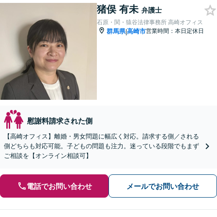
猪俣 有未
弁護士
石原・関・猿谷法律事務所 高崎オフィス
群馬県
高崎市
営業時間：本日定休日
|
慰謝料請求された側
【高崎オフィス】離婚・男女問題に幅広く対応。請求する側／される
側どちらも対応可能。子どもの問題も注力。迷っている段階でもまず
ご相談を【オンライン相談可】
電話でお問い合わせ
メールでお問い合わせ