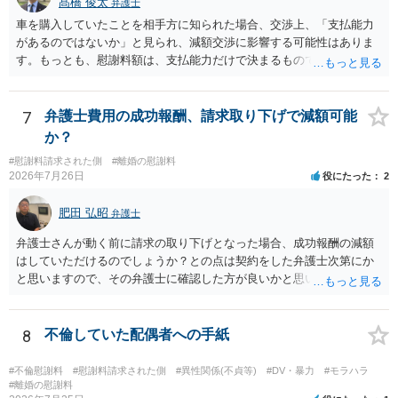
髙橋 俊太
弁護士
る回答は以上ですが、可能であれば、ご依頼になるかは別にして、お
車を購入していたことを相手方に知られた場合、交渉上、「支払能力
近くの弁護士に直接相談されて、今後の対応についてアドバイスを求
があるのではないか」と見られ、減額交渉に影響する可能性はありま
めることをおすすめいたします。 ご参考にしていただけますと幸いで
す。もっとも、慰謝料額は、支払能力だけで決まるものではなく、不
す。
貞行為の有無、やり取りの内容、会っていた回数、夫婦関係への影
響、離婚・別居の有無、証拠関係等によって判断されます。 ご記載の
ように、LINEのやり取りと数回の食事のみで性交渉がないのであれ
7
弁護士費用の成功報酬、請求取り下げで減額可能
ば、原則として不貞慰謝料支払義務は否定されます。他方で、性交渉
か？
がない場合でも、親密なやり取りの内容や関係の態様によっては、婚
#慰謝料請求された側
#離婚の慰謝料
姻共同生活の平穏を害したとして、例外的に慰謝料支払義務が肯定さ
2026年7月26日
役にたった
2
れることもあります。 すでに弁護士に依頼されているのであれば、車
の購入事情も含めて説明し、支払能力の問題と、そもそもの慰謝料額
肥田 弘昭
弁護士
の相当性を分けて交渉してもらう方がよいでしょう。
弁護士さんが動く前に請求の取り下げとなった場合、成功報酬の減額
はしていただけるのでしょうか？との点は契約をした弁護士次第にか
と思いますので、その弁護士に確認した方が良いかと思います。ご参
考にしてください。
8
不倫していた配偶者への手紙
#不倫慰謝料
#慰謝料請求された側
#異性関係(不貞等)
#DV・暴力
#モラハラ
#離婚の慰謝料