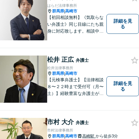
【土日祝日・夜間も対応可
はらだ法律事務所
能】
群馬県
高崎市
|
【初回相談無料】《気取らな
詳細を見
い弁護士》同じ目線にたち親
る
身に対応致します。相談中も
会話の中に自然と微笑みが生
まれるような雰囲気を大切に
しております。お気軽にお問
い合わせください。
松井 正広
弁護士
松井法律事務所
群馬県
高崎市
|
【元検事弁護士】【法律相談
詳細を見
８〜２２時まで受付可（月〜
る
土）】経験豊富な弁護士が事
件の解決をサポートします。
ご依頼者様の悩みやお気持ち
に 共感しつつ、ご依頼者様の
自主性を尊重し、的確に対応
市村 大介
弁護士
致します。
市村法律事務所
群馬県
高崎市
高崎駅
から徒歩3分
|