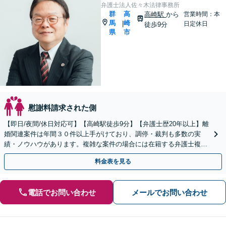
弁護士法人佐々木法律事務所
群
高
高崎駅
から
営業時間：本
馬
崎
|
日定休日
徒歩9分
県
市
慰謝料請求された側
【即日/夜間/休日対応可】【高崎駅徒歩9分】【弁護士歴20年以上】離
婚関連案件は年間３０件以上手がけており、調停・裁判も多数の実
績・ノウハウがあります。複雑な案件の場合には在籍する弁護士複数
名で共同して取り組んでいきます。
料金表を見る
電話でお問い合わせ
メールでお問い合わせ