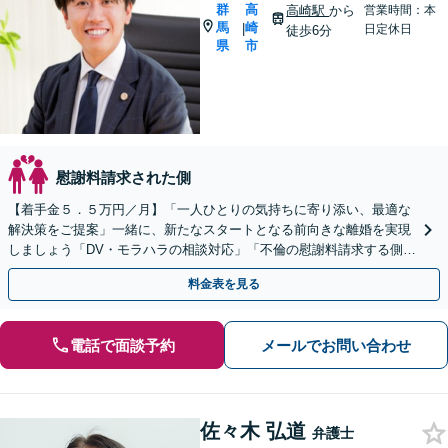
群
高
高崎駅
から
営業時間：本
馬
崎
|
日定休日
徒歩6分
県
市
慰謝料請求された側
【着手金５．５万円／月】「一人ひとりの気持ちに寄り添い、最適な
解決策をご提案」一緒に、新たなスタートとなる前向きな離婚を実現
しましょう「DV・モラハラの相談対応」「不倫の慰謝料請求する側に
豊富な実績あり」【休日・夜間相談可】
料金表を見る
電話で面談予約
メールでお問い合わせ
佐々木 弘道
弁護士