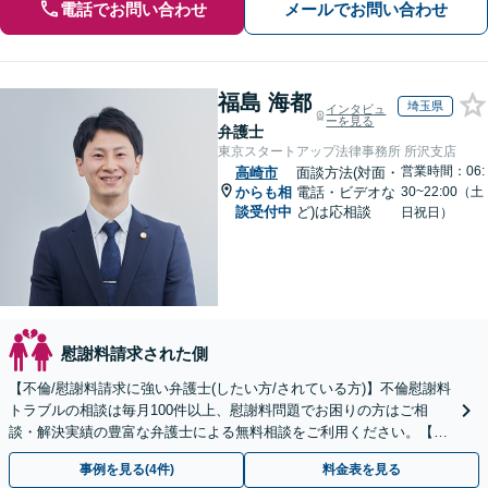
電話でお問い合わせ
メールでお問い合わせ
福島 海都
埼玉県
インタビュ
ーを見る
弁護士
東京スタートアップ法律事務所 所沢支店
営業時間：06:
高崎市
面談方法(対面・
からも相
電話・ビデオな
30~22:00（土
談受付中
ど)は応相談
日祝日）
慰謝料請求された側
【不倫/慰謝料請求に強い弁護士(したい方/されている方)】不倫慰謝料
トラブルの相談は毎月100件以上、慰謝料問題でお困りの方はご相
談・解決実績の豊富な弁護士による無料相談をご利用ください。【不
倫相談は初回0円】【全国対応】
事例を見る(4件)
料金表を見る