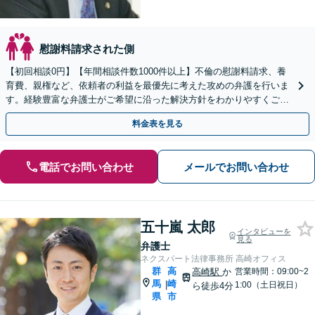
慰謝料請求された側
【初回相談0円】【年間相談件数1000件以上】不倫の慰謝料請求、養
育費、親権など、依頼者の利益を最優先に考えた攻めの弁護を行いま
す。経験豊富な弁護士がご希望に沿った解決方針をわかりやすくご提
案します。お気軽にお問合せ下さい。
料金表を見る
電話でお問い合わせ
メールでお問い合わせ
五十嵐 太郎
インタビューを
見る
弁護士
ネクスパート法律事務所 高崎オフィス
群
高
高崎駅
か
営業時間：09:00~2
馬
崎
|
1:00（土日祝日）
ら徒歩4分
県
市