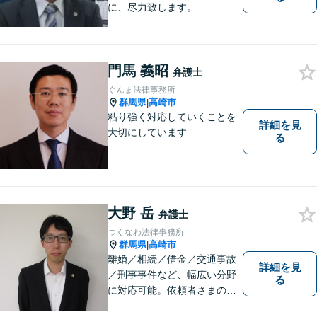
に、尽力致します。
門馬 義昭
弁護士
ぐんま法律事務所
群馬県
高崎市
|
粘り強く対応していくことを
詳細を見
大切にしています
る
大野 岳
弁護士
つくなわ法律事務所
群馬県
高崎市
|
離婚／相続／借金／交通事故
詳細を見
／刑事事件など、幅広い分野
る
に対応可能。依頼者さまの状
況を十分にヒアリングし、あ