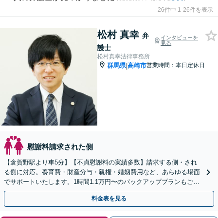
26件中 1-26件を表示
松村 真幸
弁
インタビューを
見る
護士
松村真幸法律事務所
群馬県
高崎市
営業時間：本日定休日
|
慰謝料請求された側
【倉賀野駅より車5分】【不貞慰謝料の実績多数】請求する側・され
る側に対応。養育費・財産分与・親権・婚姻費用など、あらゆる場面
でサポートいたします。1時間1.1万円〜のバックアッププランもご用
意【ビデオ面談や事前予約で時間外面談可】
料金表を見る