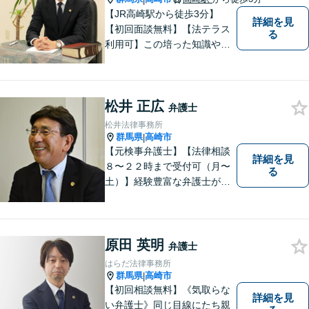
せください。
【JR高崎駅から徒歩3分】
詳細を見
【初回面談無料】【法テラス
る
利用可】この培った知識や経
験と、迅速かつ誠実な対応を
礎として、地域社会に貢献し
て参りたいと考えておりま
松井 正広
す。お気軽にご相談くださ
弁護士
い。
松井法律事務所
群馬県
高崎市
|
【元検事弁護士】【法律相談
詳細を見
８〜２２時まで受付可（月〜
る
土）】経験豊富な弁護士が事
件の解決をサポートします。
ご依頼者様の悩みやお気持ち
に 共感しつつ、ご依頼者様の
自主性を尊重し、的確に対応
原田 英明
弁護士
致します。
はらだ法律事務所
群馬県
高崎市
|
【初回相談無料】《気取らな
詳細を見
い弁護士》同じ目線にたち親