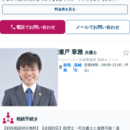
で時間外面談可】【ビデオ面談可】【初回面談無料】
料金表を見る
電話でお問い合わせ
メールでお問い合わせ
瀬戸 章雅
弁護士
ベリーベスト法律事務所 高崎オフィス
群馬
高崎
営業時間：09:00~21:00（平
|
県
市
日）
相続手続き
【初回相談60分無料】【全国対応】税理士・司法書士と連携可能！遺