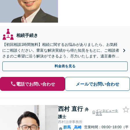
相続手続き
【初回相談1時間無料】相続に関するお悩みがありましたら、お気軽
にご相談ください。豊富な解決実績から得た知見をもとに、ご相談者
さまのご希望に沿う解決ができるよう、尽力いたします。遺言書作
成、相続放棄などにも対応いたします。【夜間・休日対応可】
料金表を見る
電話でお問い合わせ
メールでお問い合わせ
西村 直行
弁
インタビューを
見る
護士
西村法律事務所
群馬
高崎
営業時間：09:00~18:00（平