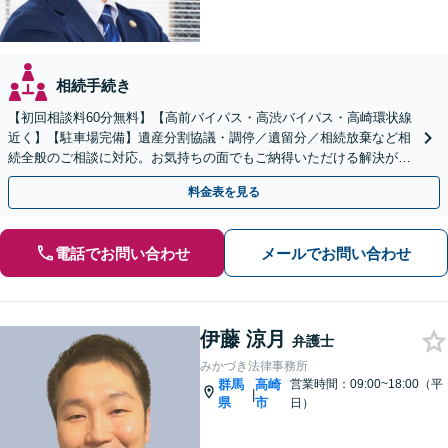
相続手続き
【初回相談料60分無料】【高前バイパス・高渋バイパス・高崎環状線
近く】【駐車場完備】遺産分割協議・調停／遺留分／相続放棄など相
続全般のご相談に対応。お気持ちの面でもご納得いただける解決がで
きるよう粘り強く対応いたします【休日・夜間対応可】
料金表を見る
電話でお問い合わせ
メールでお問い合わせ
伊藤 涼月
弁護士
みかづき法律事務所
群馬
高崎
営業時間：09:00~18:00（平
|
県
市
日）