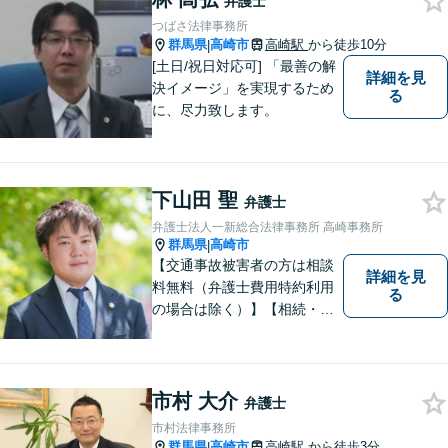
弁護士
【土日祝日・夜間も対応可
つばさ法律事務所
能】
群馬県
高崎市
高崎駅
から徒歩10分
|
[土日/祝日対応可] 「最善の解
詳細を見
決イメージ」を実現するため
る
に、尽力致します。
下山田 聖
弁護士
弁護士法人一新総合法律事務所 高崎事務所
群馬県
高崎市
|
【交通事故被害者の方は相談
詳細を見
料無料（弁護士費用特約利用
る
の場合は除く）】【相続・債
務整理・不貞慰謝料請求・労
災は相談料初回無料】＼20名
以上の弁護士が所属／チーム
で連携し、問題解決に向けて
市村 大介
弁護士
取り組みます。おひとりで悩
市村法律事務所
まずに、お気軽にお問い合わ
群馬県
高崎市
高崎駅
から徒歩3分
|