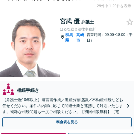
29件中 1-29件を表示
宮武 優
弁護士
はるな総合法律事務所
群馬
高崎
営業時間：09:00~18:00（平
|
県
市
日）
相続手続き
【弁護士歴10年以上】遺言書作成／遺産分割協議／不動産相続などお
任せください。案件の内容に応じて関連士業と連携して対応いたしま
す。複雑な相続問題も一度ご相談ください。【初回相談無料】【電話
相談可】
料金表を見る