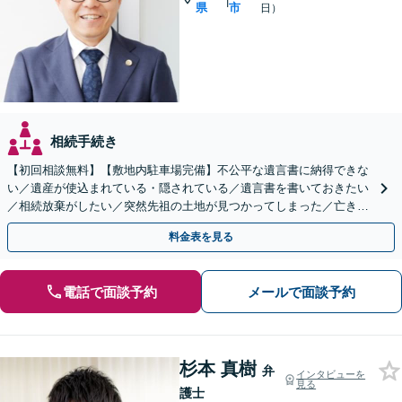
|
県
市
日）
相続手続き
【初回相談無料】【敷地内駐車場完備】不公平な遺言書に納得できな
い／遺産が使込まれている・隠されている／遺言書を書いておきたい
／相続放棄がしたい／突然先祖の土地が見つかってしまった／亡き
父・母の無念を晴らしたい
料金表を見る
電話で面談予約
メールで面談予約
杉本 真樹
弁
インタビューを
見る
護士