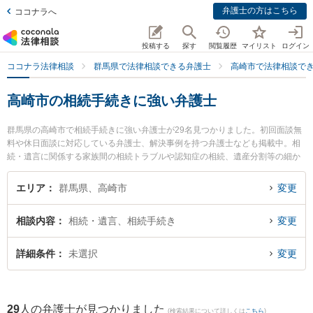
弁護士の方はこちら
ココナラへ
投稿する
探す
閲覧履歴
マイリスト
ログイン
ココナラ法律相談
群馬県で法律相談できる弁護士
高崎市で法律相談で
高崎市の相続手続きに強い弁護士
群馬県の高崎市で相続手続きに強い弁護士が29名見つかりました。初回面談無
料や休日面談に対応している弁護士、解決事例を持つ弁護士なども掲載中。相
続・遺言に関係する家族間の相続トラブルや認知症の相続、遺産分割等の細か
な分野での絞り込み検索もでき便利です。特にはるな総合法律事務所の宮武 優
弁護士や白木蓮法律事務所の宮森 惣平弁護士、松村真幸法律事務所の松村 真幸
エリア
群馬県、高崎市
変更
弁護士のプロフィール情報や弁護士費用、強みなどが注目されています。『高
崎市で土日や夜間に発生した相続手続きのトラブルを今すぐに弁護士に相談し
相談内容
相続・遺言、相続手続き
変更
たい』『相続手続きのトラブル解決の実績豊富な近くの弁護士を検索したい』
『初回相談無料で相続手続きを法律相談できる高崎市内の弁護士に相談予約し
たい』などでお困りの相談者さんにおすすめです。
詳細条件
未選択
変更
29
人の弁護士が見つかりました
(検索結果について詳しくは
こちら
)