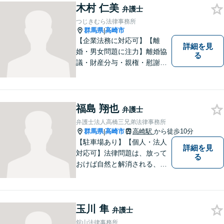
木村 仁美
弁護士
つじきむら法律事務所
群馬県
高崎市
|
【企業法務に対応可】【離
詳細を見
婚・男女問題に注力】離婚協
る
議・財産分与・親権・慰謝料
請求ならお任せください。女
性ならではの視点から皆様の
お気持ちに寄り添い、納得の
いく解決を目指します。まず
福島 翔也
弁護士
はお気軽にご相談を！【駐車
弁護士法人高橋三兄弟法律事務所
場完備】
群馬県
高崎市
高崎駅
から徒歩10分
|
【駐車場あり】【個人・法人
詳細を見
対応可】法律問題は、放って
る
おけば自然と解消される、解
決されるものではありませ
ん。 適切な対処を行うこと
が、解決への近道となりま
玉川 隼
す。最善の解決策は何なの
弁護士
か、一緒に考えていきましょ
舘山法律事務所