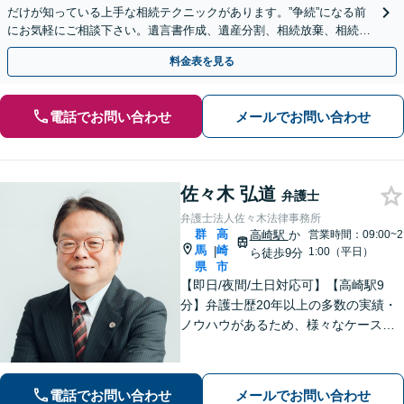
だけが知っている上手な相続テクニックがあります。”争続”になる前
にお気軽にご相談下さい。遺言書作成、遺産分割、相続放棄、相続税
のことなど弁護経験豊富です。
料金表を見る
電話でお問い合わせ
メールでお問い合わせ
佐々木 弘道
弁護士
弁護士法人佐々木法律事務所
群
高
高崎駅
か
営業時間：09:00~2
馬
崎
|
1:00（平日）
ら徒歩9分
県
市
【即日/夜間/土日対応可】【高崎駅9
分】弁護士歴20年以上の多数の実績・
ノウハウがあるため、様々なケースで
の解決実績があります。複雑な案件の
場合には、在籍する弁護士複数名の経
験・ノウハウを活かして共同して取り
電話でお問い合わせ
メールでお問い合わせ