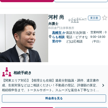
河村 尚
東京都
インタビュー
を見る
弁護士
和田倉門法律事務所
営業時間：0
高崎市
か
面談方法(対面・
らも相談
電話・ビデオな
9:00~18:00
受付中
ど)は応相談
（平日）
相続手続き
【関東エリア対応】【税理士も在籍】遺産分割協議・調停、遺言書作
成、生前対策などはご相談ください！不動産の登記、評価額の算定、
相続税申告まで、トータルサポート。スムーズな返信＆丁寧なコミュ
ニケーション◎お気軽にご相談ください。
料金表を見る