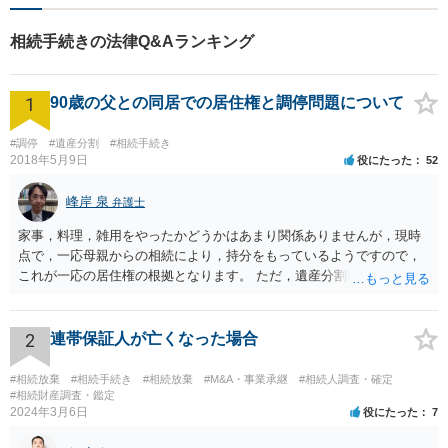
相続手続きの法律Q&Aランキング
1
90歳の父との同居での居住権と調停問題について
#調停
#遺産分割
#相続手続き
2018年5月9日
役にたった
52
峰岸 泉
弁護士
家事，料理，雑用をやったかどうかはあまり関係ありませんが，現時
点で，一応母親からの相続により，持分をもっているようですので，
これが一応の居住権の根拠となります。 ただ，遺産分割により，母の
持分を父親が取得した場合，住み続けるのは難しいかも知れません。
2
連帯保証人が亡くなった場合
#相続放棄
#相続手続き
#相続放棄
#M&A・事業承継
#相続人調査・確定
#相続財産調査・鑑定
2024年3月6日
役にたった
7