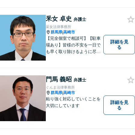
釆女 卓史
弁護士
采女法律事務所
群馬県
高崎市
|
【完全個室で相談可】【駐車
詳細を見
場あり】皆様の不安を一日で
る
も早く取り除けるように尽力
いたします。 料金は、分かり
易く、柔軟に対応いたしま
す。ご相談お待ちしておりま
す。 ※お電話やメールでの無
門馬 義昭
弁護士
料法律相談は行っておりませ
ぐんま法律事務所
ん。
群馬県
高崎市
|
粘り強く対応していくことを
詳細を見
大切にしています
る