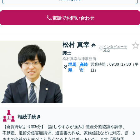
電話でお問い合わせ
松村 真幸
弁
インタビューを
見る
護士
松村真幸法律事務所
群馬
高崎
営業時間：09:30~17:30（平
|
県
市
日）
相続手続き
【倉賀野駅より車5分】【話しやすさが強み】遺産分割協議や調停、
不動産、遺留分侵害額請求、遺言書の作成、家族信託などに対応。皆
さまの今後の人生がより良くなるようサポートいたします【事前予約