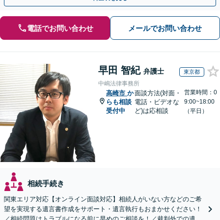
電話でお問い合わせ
メールでお問い合わせ
早田 智紀
弁護士
東京都
中嶋法律事務所
営業時間：0
高崎市
か
面談方法(対面・
らも相談
電話・ビデオな
9:00~18:00
受付中
ど)は応相談
（平日）
相続手続き
関東エリア対応【オンライン面談対応】相続人がいない方などのご希
望を実現する遺言書作成をサポート・遺言執行もおまかせください！
／相続問題はトラブルになる前に早めのご相談を！／裁判外での遺産