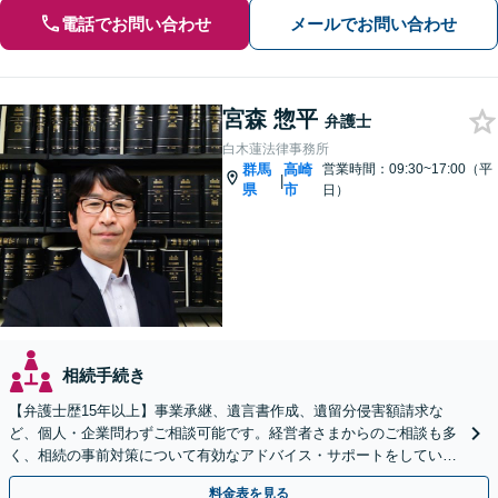
電話でお問い合わせ
メールでお問い合わせ
宮森 惣平
弁護士
白木蓮法律事務所
群馬
高崎
営業時間：09:30~17:00（平
|
県
市
日）
相続手続き
【弁護士歴15年以上】事業承継、遺言書作成、遺留分侵害額請求な
ど、個人・企業問わずご相談可能です。経営者さまからのご相談も多
く、相続の事前対策について有効なアドバイス・サポートをしていま
す。ぜひご相談ください。【セカンドオピニオン対応可】
料金表を見る