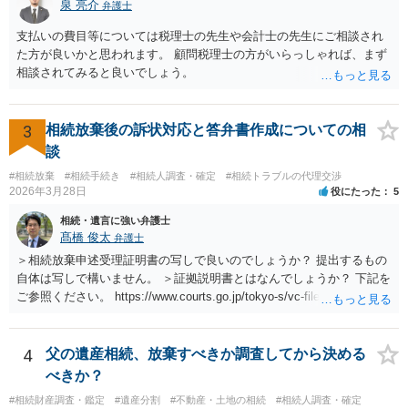
泉 亮介
弁護士
支払いの費目等については税理士の先生や会計士の先生にご相談され
た方が良いかと思われます。 顧問税理士の方がいらっしゃれば、まず
相談されてみると良いでしょう。
3
相続放棄後の訴状対応と答弁書作成についての相
談
#相続放棄
#相続手続き
#相続人調査・確定
#相続トラブルの代理交渉
2026年3月28日
役にたった
5
相続・遺言に強い弁護士
髙橋 俊太
弁護士
＞相続放棄申述受理証明書の写しで良いのでしょうか？ 提出するもの
自体は写しで構いません。 ＞証拠説明書とはなんでしょうか？ 下記を
ご参照ください。 https://www.courts.go.jp/tokyo-s/vc-files/tokyo-s/file/
14-1kisairei.pdf
4
父の遺産相続、放棄すべきか調査してから決める
べきか？
#相続財産調査・鑑定
#遺産分割
#不動産・土地の相続
#相続人調査・確定