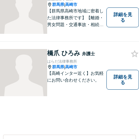
う。
群馬県
高崎市
|
【群馬県高崎市地域に密着し
詳細を見
た法律事務所です】【離婚・
る
男女問題・交通事故・相続問
題・借金・債務整理など】
【駐車場２台無料】深刻な悩
みを抱えていらっしゃる皆様
に、何とか笑顔を取り戻して
橋爪 ひろみ
弁護士
いただきたいというのをモッ
はらだ法律事務所
トーにしております。
群馬県
高崎市
|
【高崎インター近く】お気軽
詳細を見
にお問い合わせください。
る