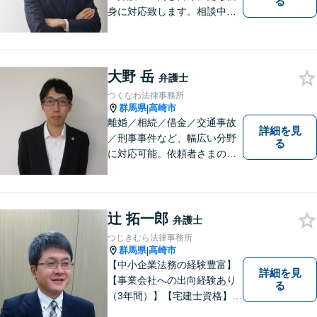
る
身に対応致します。相談中も
会話の中に自然と微笑みが生
まれるような雰囲気を大切に
しております。お気軽にお問
い合わせください。
大野 岳
弁護士
つくなわ法律事務所
群馬県
高崎市
|
離婚／相続／借金／交通事故
詳細を見
／刑事事件など、幅広い分野
る
に対応可能。依頼者さまの状
況を十分にヒアリングし、あ
らゆる観点から解決策をご提
案してまいります。お気軽に
ご相談ください。【完全個
辻 拓一郎
弁護士
室】【専用駐車場あり】
つじきむら法律事務所
群馬県
高崎市
|
【中小企業法務の経験豊富】
詳細を見
【事業会社への出向経験あり
る
（3年間）】【宅建士資格】信
頼・丁寧・研鑽