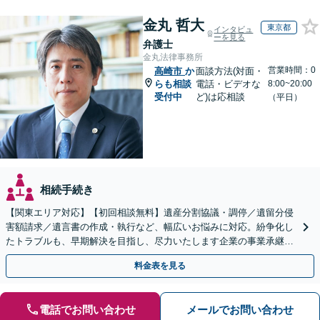
金丸 哲大
東京都
インタビュ
ーを見る
弁護士
金丸法律事務所
営業時間：0
高崎市
か
面談方法(対面・
らも相談
電話・ビデオな
8:00~20:00
受付中
ど)は応相談
（平日）
相続手続き
【関東エリア対応】【初回相談無料】遺産分割協議・調停／遺留分侵
害額請求／遺言書の作成・執行など、幅広いお悩みに対応。紛争化し
たトラブルも、早期解決を目指し、尽力いたします企業の事業承継の
お悩みもご相談ください【夜間・休日面談】【電話相談可】
料金表を見る
電話でお問い合わせ
メールでお問い合わせ