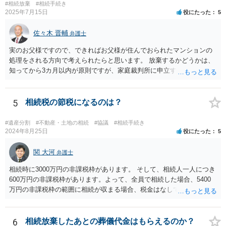
#相続放棄
#相続手続き
2025年7月15日
役にたった
5
佐々木 晋輔
弁護士
実のお父様ですので、できればお父様が住んでおられたマンションの
処理をされる方向で考えられたらと思います。 放棄するかどうかは、
知ってから3カ月以内が原則ですが、家庭裁判所に申立すれば3カ月の
期間を伸長することができます。 その間に、財産の状況を調査して、
放棄するかどうか決めることができます。 銀行やサラ金が数年も放置
することはありませんので、数年後に借金が発見される可能性はほぼ
5
相続税の節税になるのは？
ありません。 なお、私が扱った相続放棄を検討していた案件で、期間
伸長して調査したところ、サラ金に対する過払金など相当な財産が見
#遺産分割
#不動産・土地の相続
#協議
#相続手続き
つかったため相続したという事例がありました。
2024年8月25日
役にたった
5
関 大河
弁護士
相続時に3000万円の非課税枠があります。 そして、相続人一人につき
600万円の非課税枠があります。よって、全員で相続した場合、5400
万円の非課税枠の範囲に相続が収まる場合、税金はなしです。 一人が
相続放棄すると、600万円の枠が一つ減ります。よって、4800万円の
範囲となります。 一般的には、全員で相続する方が税金はお得です。
また、全員で相続しても、話し合いの結果、親がすべて相続と決める
6
相続放棄したあとの葬儀代金はもらえるのか？