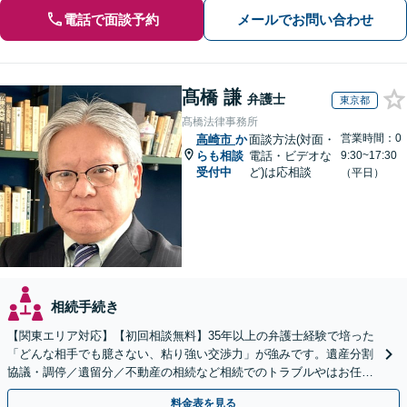
電話で面談予約
メールでお問い合わせ
髙橋 謙
弁護士
東京都
髙橋法律事務所
営業時間：0
高崎市
か
面談方法(対面・
らも相談
電話・ビデオな
9:30~17:30
受付中
ど)は応相談
（平日）
相続手続き
【関東エリア対応】【初回相談無料】35年以上の弁護士経験で培った
「どんな相手でも臆さない、粘り強い交渉力」が強みです。遺産分割
協議・調停／遺留分／不動産の相続など相続でのトラブルやはお任せ
ください。遺言書や生前贈与など生前対策にも注力
料金表を見る