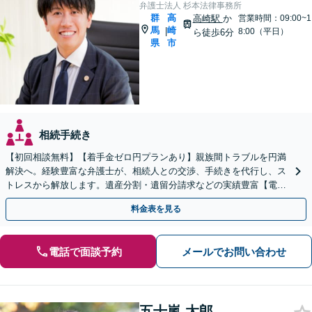
弁護士法人 杉本法律事務所
群
高
高崎駅
か
営業時間：09:00~1
馬
崎
|
8:00（平日）
ら徒歩6分
県
市
相続手続き
【初回相談無料】【着手金ゼロ円プランあり】親族間トラブルを円満
解決へ。経験豊富な弁護士が、相続人との交渉、手続きを代行し、ス
トレスから解放します。遺産分割・遺留分請求などの実績豊富【電
話・LINE・WEB面談可】
料金表を見る
電話で面談予約
メールでお問い合わせ
五十嵐 太郎