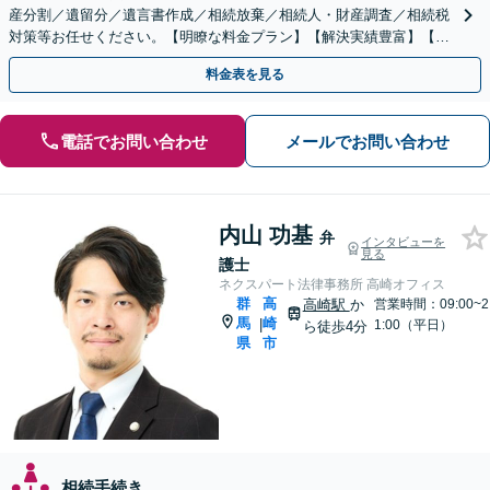
産分割／遺留分／遺言書作成／相続放棄／相続人・財産調査／相続税
対策等お任せください。【明瞭な料金プラン】【解決実績豊富】【電
話相談可】
料金表を見る
電話でお問い合わせ
メールでお問い合わせ
内山 功基
弁
インタビューを
見る
護士
ネクスパート法律事務所 高崎オフィス
群
高
高崎駅
か
営業時間：09:00~2
馬
崎
|
1:00（平日）
ら徒歩4分
県
市
相続手続き