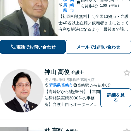
高崎駅
か
営業時間：09:00~2
馬
崎
|
1:00（平日）
ら徒歩4分
県
市
【初回相談無料】＼全国13拠点・弁護
士40名以上在籍／依頼者さまにとって
有利な解決になるよう、最後まで諦め
ずに闘います！借金問題/離婚・男女問
題/相続/交通事故/刑事事件など、ご相
電話でお問い合わせ
メールでお問い合わせ
談ください【夜間・休日対応】
神山 高俊
弁護士
虎ノ門法律経済事務所 高崎支店
群馬県
高崎市
高崎駅
から徒歩6分
|
【高崎駅から徒歩6分】【年間
詳細を見
法律相談実績3000件の事務
る
所】弁護士自らオーダーメイ
ドで対応！相続問題、交通事
故、企業法務など幅広い分野
での解決実績多数。お困りご
林 高弘
とまずはご相談ください！