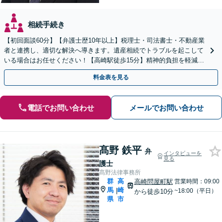
相続手続き
【初回面談60分】【弁護士歴10年以上】税理士・司法書士・不動産業
者と連携し、適切な解決へ導きます。遺産相続でトラブルを起こして
いる場合はお任せください！【高崎駅徒歩15分】精神的負担を軽減す
るためにも早めのご相談を。
料金表を見る
電話でお問い合わせ
メールでお問い合わせ
髙野 鉄平
弁
インタビューを
見る
護士
髙野法律事務所
群
高
高崎問屋町駅
営業時間：09:00
馬
崎
|
~18:00（平日）
から徒歩10分
県
市