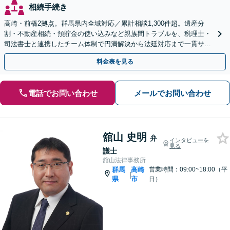
相続手続き
高崎・前橋2拠点。群馬県内全域対応／累計相談1,300件超。遺産分
割・不動産相続・預貯金の使い込みなど親族間トラブルを、税理士・
司法書士と連携したチーム体制で円満解決から法廷対応まで一貫サポ
ート。電話・WEB面談可【初回60分相談無料】
料金表を見る
電話でお問い合わせ
メールでお問い合わせ
舘山 史明
弁
インタビューを
見る
護士
舘山法律事務所
群馬
高崎
営業時間：09:00~18:00（平
|
県
市
日）