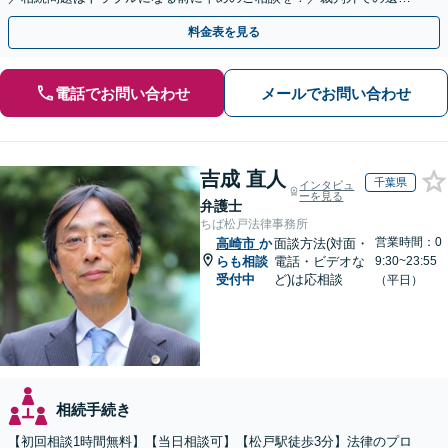
分割協議の経験多数【完全個室】
料金表を見る
電話でお問い合わせ
メールでお問い合わせ
吉成 直人
千葉県
インタビュ
ーを見る
弁護士
ちば松戸法律事務所
営業時間：0
高崎市
か
面談方法(対面・
らも相談
電話・ビデオな
9:30~23:55
受付中
ど)は応相談
（平日）
相続手続き
【初回相談1時間無料】【当日相談可】【松戸駅徒歩3分】法律のプロ