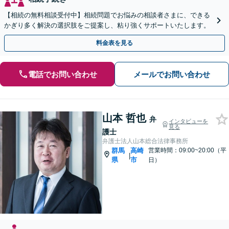
【相続の無料相談受付中】相続問題でお悩みの相談者さまに、できる
かぎり多く解決の選択肢をご提案し、粘り強くサポートいたします。
料金表を見る
電話でお問い合わせ
メールでお問い合わせ
山本 哲也
弁
インタビューを
見る
護士
弁護士法人山本総合法律事務所
群馬
高崎
営業時間：09:00~20:00（平
|
県
市
日）