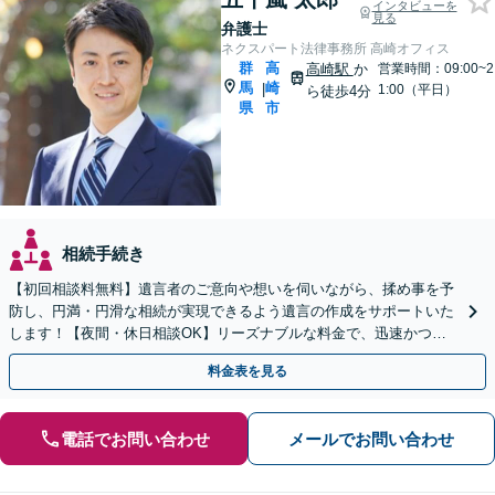
インタビューを
見る
弁護士
ネクスパート法律事務所 高崎オフィス
群
高
高崎駅
か
営業時間：09:00~2
馬
崎
|
1:00（平日）
ら徒歩4分
県
市
相続手続き
【初回相談料無料】遺言者のご意向や想いを伺いながら、揉め事を予
防し、円満・円滑な相続が実現できるよう遺言の作成をサポートいた
します！【夜間・休日相談OK】リーズナブルな料金で、迅速かつス
ピーディーにまごころを持って対応させて頂きます。
料金表を見る
電話でお問い合わせ
メールでお問い合わせ