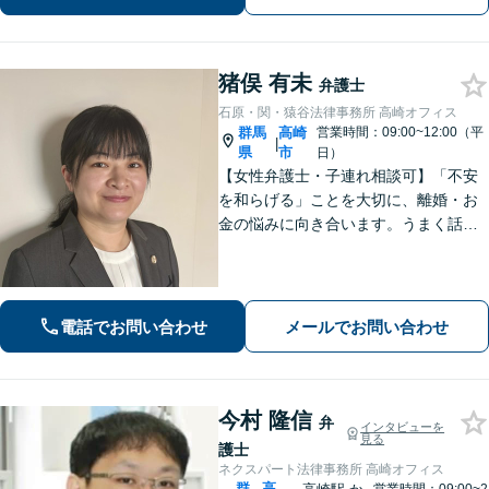
組んでいきます。
猪俣 有未
弁護士
石原・関・猿谷法律事務所 高崎オフィス
群馬
高崎
営業時間：09:00~12:00（平
|
県
市
日）
【女性弁護士・子連れ相談可】「不安
を和らげる」ことを大切に、離婚・お
金の悩みに向き合います。うまく話せ
なくても大丈夫です。状況の整理から
ご一緒します【高崎・完全個室・駐車
場無料】
電話でお問い合わせ
メールでお問い合わせ
今村 隆信
弁
インタビューを
見る
護士
ネクスパート法律事務所 高崎オフィス
群
高