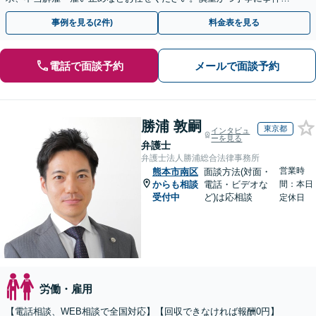
決へと進めます。
事例を見る(2件)
料金表を見る
電話で面談予約
メールで面談予約
勝浦 敦嗣
東京都
インタビュ
ーを見る
弁護士
弁護士法人勝浦総合法律事務所
営業時
熊本市南区
面談方法(対面・
からも相談
電話・ビデオな
間：本日
受付中
ど)は応相談
定休日
労働・雇用
【電話相談、WEB相談で全国対応】【回収できなければ報酬0円】