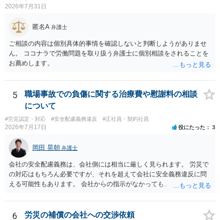
個人としても、相手に対してプライバシー侵害等に基づく損害賠償
2026年7月31日
（慰謝料）を請求する選択肢がありえます（ただし、金額は多額にな
らない可能性があります。）。
匿名A
弁護士
ご相談の内容は個別具体的事情を確認しないと判断しようがありませ
ん。 ココナラで労働問題を取り扱う弁護士に個別相談をされることを
お薦めします。
5
職場事故での負傷に関する治療費や慰謝料の相談
について
#労災認定・対応
#安全配慮義務違反
#正社員・契約社員
2026年7月17日
役にたった
3
岡田 晃朝
弁護士
会社の安全配慮義務は、会社側には相当に厳しく見られます。 労災で
の対応はもちろん必要ですが、それを超えて会社に安全義務違反に問
える可能性もあります。 会社からの指示がなかっても、逆に危険な作
業の場合は会社側が危険を告げて注意を促していないとか、定期的な
実地指導をしていないことが問題になった事例もあります。ですの
で、指示が無ければ免責されるわけではありません。責任追及の交渉
6
労災の補償の会社への交渉依頼