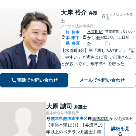
り】
大岸 裕介
弁護
インタビューを見
る
士
アロウズ法律事務所
水道町駅
営業時間：09:00~
熊
熊本
21:00（土日祝
本
市中
から徒歩3
|
県
央区
日）
分
【水道町3分】💬「親しみやすい」「話
しやすい」と皆さまに言って頂けるこ
とが多いです。刑事事件で培った「交
渉力」を活かし様々な悩みの解決を図
れるのが最大の強み◎【刑事事件／警
電話でお問い合わせ
メールでお問い合わせ
察に呼び出されている方▶︎電話相談0
円】【相続／借金／人身事故▶︎相談0
円】
大原 誠司
弁護士
熊本総合法律事務所
熊本県
熊本市中央区
南熊本駅
から徒歩10分
|
【南熊本駅10分】【弁護歴15
詳細を見
年以上のベテラン弁護士】熊
る