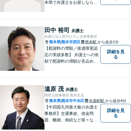
本県で弁護士をお探しなら、
まずはご連絡ください！離婚
／借金／刑事事件／相続な
ど、幅広い法律問題に精通し
ています。皆様にとって一番
田中 裕司
弁護士
のパートナーとなれるよう、
弁護士法人田中ひろし法律事務所
精一杯取り組ませていただき
熊本県
熊本市西区
熊本駅
から徒歩1分
|
ます。
【慰謝料の増額／後遺障害認
詳細を見
定の実績多数】 弁護士への依
る
頼で慰謝料の増額が見込めま
す【破産・任意整理・個人再
生に対応】ご希望に沿った債
務整理をご提案【遺産相続の
ノウハウ多数】相続手続きか
遠原 茂
弁護士
ら遺言書までトータルサポー
岡野法律事務所 熊本支店
ト【JR熊本駅から徒歩1分】
熊本県
熊本市中央区
水道町駅
から徒歩4分
|
【中四国九州最大級の弁護士
詳細を見
事務所】交通事故、借金問
る
題、離婚、相続など様々な問
題について、「何度でも無