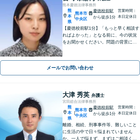
熊本慶徳法律事務所
熊
慶徳校前駅
営業時間：
熊本市
本
|
本日定休日
から徒歩1分
中央区
県
【慶徳校前駅1分】「もっと早く相談す
ればよかった」となる前に、今の状況
をお聞かせください。問題の背景にも
目を向け、あなたの気持ちにしっかり
寄り添います。【WEB相談可能】【夜
間面談可】
メールでお問い合わせ
大津 秀英
弁護士
宮田総合法律事務所
熊
慶徳校前駅
営業時間：
熊本市
本
|
本日定休日
から徒歩1分
中央区
県
離婚、相続、刑事事件等、難しいこと
に生活の中で日々悩まれていません
か。一人で悩まず、まずはご相談くだ