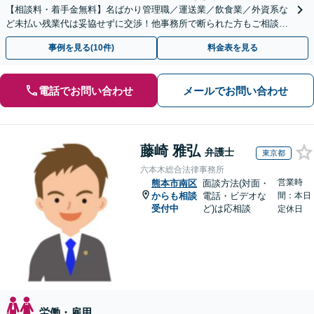
【相談料・着手金無料】名ばかり管理職／運送業／飲食業／外資系な
ど未払い残業代は妥協せずに交渉！他事務所で断られた方もご相談く
ださい。【解決事例が豊富】土曜日も電話受付しています
事例を見る(10件)
料金表を見る
電話でお問い合わせ
メールでお問い合わせ
藤崎 雅弘
弁護士
東京都
六本木総合法律事務所
営業時
熊本市南区
面談方法(対面・
からも相談
電話・ビデオな
間：本日
受付中
ど)は応相談
定休日
労働・雇用