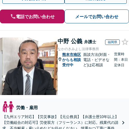
電話でお問い合わせ
メールでお問い合わせ
中野 公義
弁護士
福岡県
なかのきみよし法律事務所
営業時
熊本市南区
面談方法(対面・
からも相談
電話・ビデオな
間：本日
受付中
ど)は応相談
定休日
労働・雇用
【九州エリア対応】【労災事故】【元公務員】【弁護士歴10年以上】
【労働組合の対応可】労使双方（フリーランス）に対応。残業代の請
求、不当解雇・雇い止めなどお任せください。慎重かつ丁寧に事件解