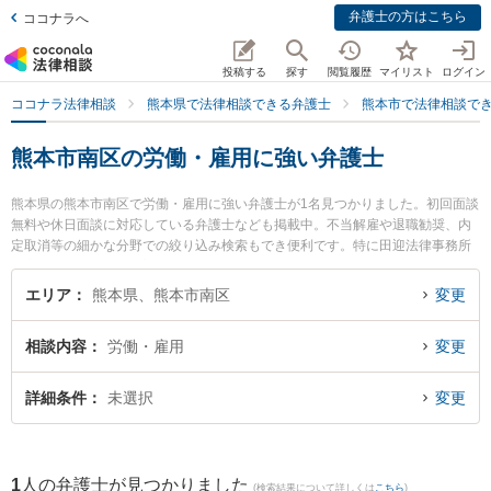
弁護士の方はこちら
ココナラへ
投稿する
探す
閲覧履歴
マイリスト
ログイン
ココナラ法律相談
熊本県で法律相談できる弁護士
熊本市で法律相談で
熊本市南区の労働・雇用に強い弁護士
熊本県の熊本市南区で労働・雇用に強い弁護士が1名見つかりました。初回面談
無料や休日面談に対応している弁護士なども掲載中。不当解雇や退職勧奨、内
定取消等の細かな分野での絞り込み検索もでき便利です。特に田迎法律事務所
の髙瀬 真哉弁護士のプロフィール情報や弁護士費用、強みなどが注目されてい
ます。『熊本市南区で土日や夜間に発生した労働・雇用のトラブルを今すぐに
エリア
熊本県、熊本市南区
変更
弁護士に相談したい』『労働・雇用のトラブル解決の実績豊富な近くの弁護士
を検索したい』『初回相談無料で労働・雇用を法律相談できる熊本市南区内の
相談内容
労働・雇用
変更
弁護士に相談予約したい』などでお困りの相談者さんにおすすめです。
詳細条件
未選択
変更
1
人の弁護士が見つかりました
(検索結果について詳しくは
こちら
)