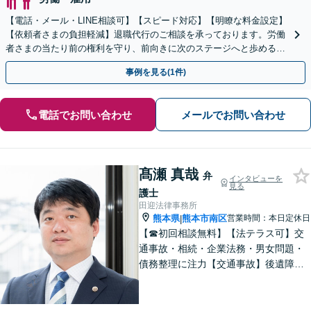
【電話・メール・LINE相談可】【スピード対応】【明瞭な料金設定】
【依頼者さまの負担軽減】退職代行のご相談を承っております。労働
者さまの当たり前の権利を守り、前向きに次のステージへと歩めるよ
う全力でサポートいたします。
事例を見る(1件)
電話でお問い合わせ
メールでお問い合わせ
髙瀬 真哉
弁
インタビューを
見る
護士
田迎法律事務所
熊本県
熊本市南区
営業時間：本日定休日
|
【☎︎初回相談無料】【法テラス可】交
通事故・相続・企業法務・男女問題・
債務整理に注力【交通事故】後遺障害
等級認定に詳しい！物損事故から重
症・死亡事故まで幅広く対応【相続】
もご相談ください【駐車場あり】