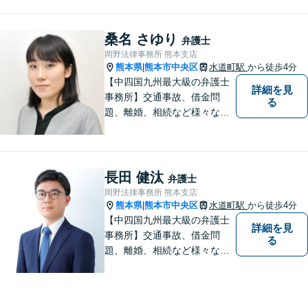
料」の相談を行っています！
まずはお気軽にご相談くださ
い！
桑名 さゆり
弁護士
岡野法律事務所 熊本支店
熊本県
熊本市中央区
水道町駅
から徒歩4分
|
【中四国九州最大級の弁護士
詳細を見
事務所】交通事故、借金問
る
題、離婚、相続など様々な問
題について、「何度でも無
料」の相談を行っています！
まずはお気軽にご相談くださ
い！
長田 健汰
弁護士
岡野法律事務所 熊本支店
熊本県
熊本市中央区
水道町駅
から徒歩4分
|
【中四国九州最大級の弁護士
詳細を見
事務所】交通事故、借金問
る
題、離婚、相続など様々な問
題について、「何度でも無
料」の相談を行っています！
まずはお気軽にご相談くださ