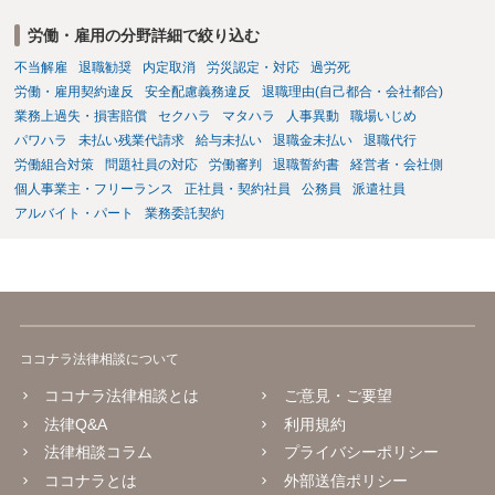
ら控除（損益相殺）されますが、それを超えた部分は、会社もしく
は、第三者から支払ってもらうことになります。 会社等との交渉が必
労働・雇用の分野詳細で絞り込む
要になると思います（良い会社でしたら、自ら話してくると思います
不当解雇
退職勧奨
内定取消
労災認定・対応
過労死
が・・・）。極めて専門的な話ですので、詳細もしくは対応を最寄り
の弁護士にご相談ください。 以上、ご参考まで。
労働・雇用契約違反
安全配慮義務違反
退職理由(自己都合・会社都合)
業務上過失・損害賠償
セクハラ
マタハラ
人事異動
職場いじめ
パワハラ
未払い残業代請求
給与未払い
退職金未払い
退職代行
労働組合対策
問題社員の対応
労働審判
退職誓約書
経営者・会社側
個人事業主・フリーランス
正社員・契約社員
公務員
派遣社員
アルバイト・パート
業務委託契約
ココナラ法律相談について
ココナラ法律相談とは
ご意見・ご要望
法律Q&A
利用規約
法律相談コラム
プライバシーポリシー
ココナラとは
外部送信ポリシー