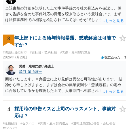
ないと，相談内容によって，対応が変わってしまうこともあると思い
ます。 組合員の相談についても，基本的に受任まで考えてもらえるこ
当該書類の詳細を説明した上で事件手続の今後の見込みを確認し、併
とができるのかも検討要素の一つかもしれません。
せて告訴を含めた事件対応の費用を聴き取るという意味合いで、まず
は法律事務所での相談を検討されてみてはいかがでしょうか。 上記、
ご参考ください。
3
年上部下による給与情報暴露、懲戒解雇は可能で
すか？
#問題社員の対応
#正社員・契約社員
#労働・雇用契約違反
2026年7月28日
役にたった
3
労働・雇用に強い弁護士
澁谷 望
弁護士
回答いたします。※弁護士により見解は異なる可能性があります。 結
論から申し上げますと、まずは会社の就業規則や「懲戒規程」の定め
に合致しているかを確認した上で、人事部門へ相談されることが最優
先となります。 その上で、いきなりの懲戒解雇は法的ハードルが高い
ものの、重い懲戒処分の対象には十分なり得ます。 名誉や評価の回復
については、会社側に「部下の不正行為による情報漏洩」と正式に認
4
採用時の申告ミスと上司のハラスメント、事前対
定させ、誤認した他部署への適切なフォローや周知を求めるのが有効
応は？
です。 あるいは、懲戒があったことを社内で周知される手続があるの
#退職勧奨
#セクハラ
#労働・雇用契約違反
#退職理由(自己都合・会社都合)
ならば、それにより軽微ながら回復はできるかもしれません。 さらに
#パワハラ