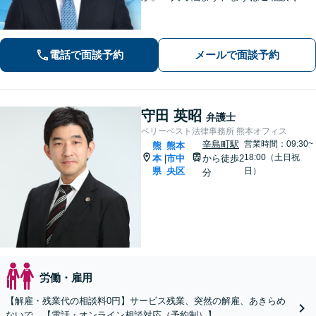
さい。貴方の悩みを一緒に解決しま
す。貴方の悩みが法律で解決できる
か、解決できるとしてどういった解決
電話で面談予約
メールで面談予約
策があるかご提案します。
守田 英昭
弁護士
ベリーベスト法律事務所 熊本オフィス
辛島町駅
営業時間：09:30~
熊
熊本
18:00（土日祝
本
市中
から徒歩2
|
県
央区
日）
分
労働・雇用
【解雇・残業代の相談料0円】サービス残業、突然の解雇、あきらめ
ないで。【電話・オンライン相談対応（予約制）】