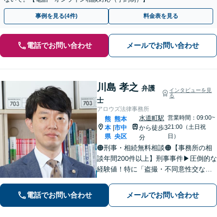
事例を見る(4件)
料金表を見る
電話でお問い合わせ
メールでお問い合わせ
川島 孝之
弁護
インタビューを見
る
士
アロウズ法律事務所
水道町駅
営業時間：09:00~
熊
熊本
21:00（土日祝
本
市中
から徒歩3
|
県
央区
日）
分
🟠刑事・相続無料相談🟠【事務所の相
談年間200件以上】刑事事件▶︎圧倒的な
経験値！特に「盗撮・不同意性交など
性犯罪」の実績多数！相続▶︎「国税
局・証券会社」勤務で培った税の知識
電話でお問い合わせ
メールでお問い合わせ
を生かし、依頼者に寄り添った強いパ
ートナーになります【税理士資格あ