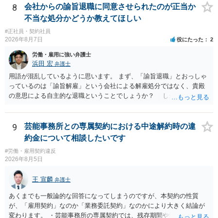
8
会社からの諭旨退職に同意させられたのが正当か
不当な処分かどうか教えてほしい
#正社員・契約社員
2026年8月7日
役にたった
2
労働・雇用に強い弁護士
浜田 宏
弁護士
用語が混乱しているように思います。 まず、「諭旨退職」とおっしゃ
っているのは「諭旨解雇」という会社による解雇処分ではなく、貴殿
の意思による自主的な退職ということでしょうか？ しかし、記載さ
れた経緯からすると、事実上は解雇処分であると解する余地がありま
す。 その場合、解雇には客観的で合理的な理由が必要であり、かつ
解雇という処分が社会通念上相当と認められない限り、解雇は無効で
9
芸能事務所との専属契約における中途解約時の違
す。 結局、貴殿のネット炎上の内容や原因、勤務先に与えた影響な
約金について相談したいです
どを具体的に検討しなければ、何とも申し上げることができません。
#労働・雇用契約違反
また、育児休業法関係の問題もあるかもしれません。 ある程度労働
2026年8月5日
法に関する専門的な知識が必要な事案ですので、一度、お近くの弁護
士にご相談下さい。
王 宣麟
弁護士
あくまでも一般論的な回答になってしまうのですが、本契約の性質
が、「雇用契約」なのか「業務委託契約」なのかにより大きく結論が
変わります。 ・芸能事務所の専属契約では、残存期間や報酬額、投下