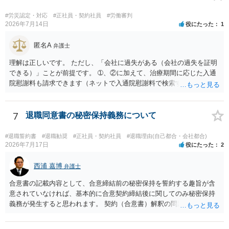
となるでしょう。
#労災認定・対応
#正社員・契約社員
#労働審判
2026年7月14日
役にたった
1
匿名A
弁護士
理解は正しいです。 ただし、「会社に過失がある（会社の過失を証明
できる）」ことが前提です。 ➀、②に加えて、治療期間に応じた入通
院慰謝料も請求できます（ネットで入通院慰謝料で検索すると詳しい
説明が出てきます）。 さらに、後遺症が残れば、後遺障害逸失利益と
後遺障害慰謝料も請求できます。これらは後遺障害の等級、あなたの
収入、年齢等で大きく変わりますので一般的にいくらとは言えませ
7
退職同意書の秘密保持義務について
ん。 弁護士に依頼する費用はそれぞれの弁護士で異なるので個別に聞
いてみるしかありませんが、旧日弁連規準を使った着手金・成功報酬
#退職誓約書
#退職勧奨
#正社員・契約社員
#退職理由(自己都合・会社都合)
方式と着手金ゼロまたは少額で成功報酬大目の方式のどちらかが多い
2026年7月17日
役にたった
2
と思います（個々の弁護士次第なので一般化はできません）。 早めに
弁護士に直接面談で相談されることをお勧めします。
西浦 嘉博
弁護士
合意書の記載内容として、合意締結前の秘密保持を誓約する趣旨が含
意されていなければ、基本的に合意契約締結後に関してのみ秘密保持
義務が発生すると思われます。 契約（合意書）解釈の問題ですので、
内容を精査されてみてください。 より詳細についてお聞きになりたい
場合、最寄りの法律事務所で相談されることを検討ください。