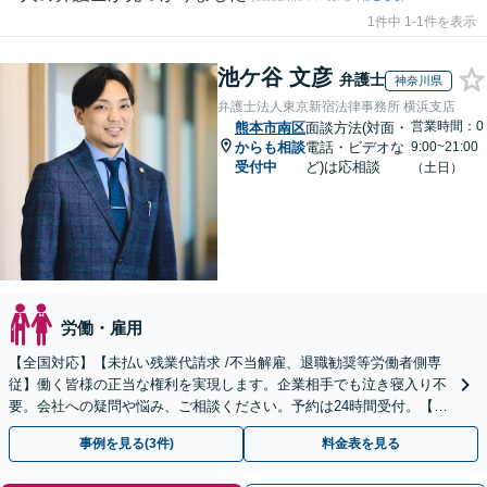
1件中 1-1件を表示
池ケ谷 文彦
弁護士
神奈川県
弁護士法人東京新宿法律事務所 横浜支店
営業時間：0
熊本市南区
面談方法(対面・
からも相談
電話・ビデオな
9:00~21:00
受付中
ど)は応相談
（土日）
労働・雇用
【全国対応】【未払い残業代請求 /不当解雇、退職勧奨等労働者側専
従】働く皆様の正当な権利を実現します。企業相手でも泣き寝入り不
要。会社への疑問や悩み、ご相談ください。予約は24時間受付。【初
回面談無料】【夜間・休日対応可】
事例を見る(3件)
料金表を見る