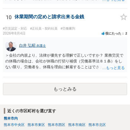
コストを基準に違約金や損害金を設定する例はあります。ただし、実
務上よくあるからといって当然に適法という意味ではなく、実際の損
害との対応関係や合理性が重要です。 ・違約金に上限がなくても、常
10
休業期間の定めと請求出来る金銭
に有効になるわけではありません。契約が労働契約に近い実態なら労
基法16条で無効となる余地があり、そうでなくても、金額が事務所の
#労災認定・対応
#正社員・契約社員
#労働審判
損害と比べて過大なら無効や減額が争点になります。 ・契約前の修正
2026年8月4日
役にたった
2
交渉は一般的です。 交渉の方向としては、上限額を設ける、実損害ベ
ースにする、算定根拠を明確化する、違約金ではなく「合理的な実
白井 弘昭
弁護士
費・未回収費用のみ」に限定する、などが典型です。 ・弁護士に契約
＞会社の内規より、法律が優先する理解で正しいですか？ 業務労災で
前に契約書の内容をレビューしてもらう価値は十分にあると思われま
の休職の場合は、会社が休職の打切り補償（労働基準法８１条）をし
す。 争点は、契約類型が雇用か業務委託か、実態として労働者性があ
ない限り、労働者を、休職を理由に解雇することはできません（労働
るか、解除事由が双方にどう定められているか、違約金の算定根拠が
基準法19条）。 会社の就業規則にて定められている休職期間及び休職
合理的か、という複数論点に分かれます。契約前なら、交渉のパワー
期間満了による退職は、業務労災への適用はありませんので、ご安心
バランスの問題もありますが、修正余地があるうえ、後から争うより
ください。 仮に会社が打切り補償をせずに解雇した場合は、不当解雇
コストを抑えやすいので、資料等を持参の上弁護士に確認されること
もっとみる
に当たります。 ＞労災の休業補償と、所得補償保険の保険金とは別
をお勧めします。 ・事務所側の解除でも、解除理由によってはタレン
に、受け取れる金銭はありますでしょうか？ 業務労災の場合は、会社
ト側に損害賠償が発生する建付けになっていることはあります。ただ
の安全配慮義務違反が認められると解されますので、会社の損害賠償
し、事務所側が一方的に解除したのにタレントへ違約金を課す設計
責任（治療費、通院慰謝料、入院費、入院慰謝料、後遺障害慰謝料、
は、合理性や対価性を欠くとして争いやすいです。逆に、タレント側
近くの市区町村を選び直す
逸失利益等）が認められる可能性が高いと思われます。 また、業務労
の重大な契約違反がある場合は、実損害の範囲で請求される可能性は
熊本市内
災での第三者行為傷害（同僚の不注意等による事故）の場合は、当該
あります。
第三者の賠償責任も考えられます。 労災で支払われた分は、損害額か
熊本市中央区
熊本市東区
熊本市西区
熊本市南区
熊本市北区