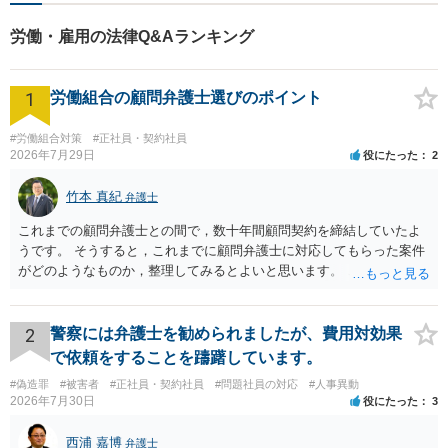
い！
労働・雇用の法律Q&Aランキング
1
労働組合の顧問弁護士選びのポイント
#労働組合対策
#正社員・契約社員
2026年7月29日
役にたった
2
竹本 真紀
弁護士
これまでの顧問弁護士との間で，数十年間顧問契約を締結していたよ
うです。 そうすると，これまでに顧問弁護士に対応してもらった案件
がどのようなものか，整理してみるとよいと思います。 これにより，
どのような案件で依頼することが多いのかわかると思います。 複数の
事務所を比較した上で，弁護士と面談をする際，そのような案件に対
応してもらえるのかが重要だと思います。 ただ，組合員の相談内容に
2
警察には弁護士を勧められましたが、費用対効果
ついて，分野を絞っているのか，それともどのような分野でもよいと
で依頼をすることを躊躇しています。
いうことで法律相談を依頼しているかの観点も重要です。 組合員とす
#偽造罪
#被害者
#正社員・契約社員
#問題社員の対応
#人事異動
れば，相談だけではなく，できれば受任まで考えている場合も多いと
2026年7月30日
役にたった
3
思います。 そうすると，労働組合としての相談だけではなく，基本的
に全ての分野を対象にして考える必要もあるかもしれません。 そうで
西浦 嘉博
弁護士