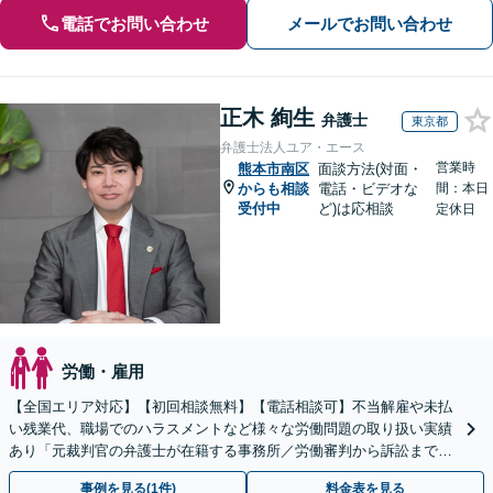
電話でお問い合わせ
メールでお問い合わせ
正木 絢生
弁護士
東京都
弁護士法人ユア・エース
営業時
熊本市南区
面談方法(対面・
からも相談
電話・ビデオな
間：本日
受付中
ど)は応相談
定休日
労働・雇用
【全国エリア対応】【初回相談無料】【電話相談可】不当解雇や未払
い残業代、職場でのハラスメントなど様々な労働問題の取り扱い実績
あり「元裁判官の弁護士が在籍する事務所／労働審判から訴訟まで、
裁判官経験を活かした最適な戦略を立案」
事例を見る(1件)
料金表を見る