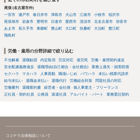
士にご相談下さい。
尾張 (名古屋市外)
一宮市
瀬戸市
春日井市
津島市
犬山市
江南市
小牧市
稲沢市
尾張旭市
岩倉市
豊明市
日進市
愛西市
清須市
北名古屋市
弥富市
あま市
長久手市
東郷町
豊山町
大口町
扶桑町
大治町
蟹江町
飛島村
労働・雇用の分野詳細で絞り込む
不当解雇
退職勧奨
内定取消
労災対応
過労死
労働・雇用契約違反
安全配慮義務違反
退職理由(自己都合・会社都合)
業務上過失・損害賠償
セクハラ
マタハラ
人事異動
職場いじめ
パワハラ
未払い残業代請求
給与未払い
退職金未払い
退職代行
労働組合対策
問題社員の対応
労働審判
退職誓約書
経営者・会社側
個人事業主・フリーランス
正社員・契約社員
公務員
派遣社員
アルバイト・パート
業務委託契約
ココナラ法律相談について