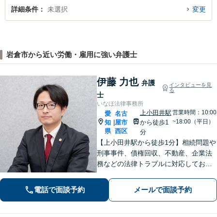
詳細条件
未選択
変更
岩倉市から近い労働・雇用に強い弁護士
伊藤 力也
弁護
インタビューを見
る
士
いなほ法律事務所
上小田井駅
営業時間：10:00
愛
名古
~18:00（平日）
知
屋市
から徒歩1
|
県
西区
分
【上小田井駅から徒歩1分】相続問題や
刑事事件、債権回収、不動産、企業法
務などの法律トラブルに対応しており
ます。 些細なことでも遠慮なさらず
に、まずはご相談ください【事前予約
電話で面談予約
メールで面談予約
で休日・夜間面談可】