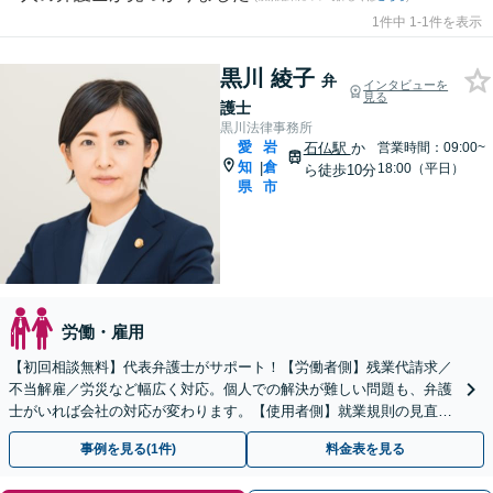
1件中 1-1件を表示
黒川 綾子
弁
インタビューを
見る
護士
黒川法律事務所
愛
岩
石仏駅
か
営業時間：09:00~
知
倉
|
18:00（平日）
ら徒歩10分
県
市
労働・雇用
【初回相談無料】代表弁護士がサポート！【労働者側】残業代請求／
不当解雇／労災など幅広く対応。個人での解決が難しい問題も、弁護
士がいれば会社の対応が変わります。【使用者側】就業規則の見直し
やハラスメント対策もお任せください【法テラス利用可能】
事例を見る(1件)
料金表を見る