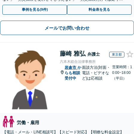
い。損害賠償請求したい」など労働問題はお任せを。
事例を見る(9件)
料金表を見る
メールでお問い合わせ
藤崎 雅弘
弁護士
東京都
六本木総合法律事務所
営業時間：1
岩倉市
か
面談方法(対面・
らも相談
電話・ビデオな
0:00~18:00
受付中
ど)は応相談
（平日）
労働・雇用
【電話・メール・LINE相談可】【スピード対応】【明瞭な料金設定】