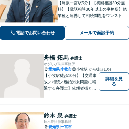
【尾張一宮駅5分】【初回相談30分無
料】【電話相談30年以上の事務所】他
業種と連携して相続問題をワンストッ
プ解決「揉め事が生じる前でも相談
可」離婚問題はオーダーメイドの解決
電話でお問い合わせ
メールで面談予約
策を提案「養育費未払など離婚後のご
相談にも対応」【休日夜間相談可】
舟橋 拓馬
弁護士
かがりび法律事務所
愛知県
小牧市
小牧駅
から徒歩10分
|
【小牧駅徒歩10分】【交通事
詳細を見
故／相続／離婚男女問題に精
る
通する弁護士】依頼者様との
コミュニケーションを大切に
し、本質的な解決を目指しま
す。堅苦しくない雰囲気で、
分かりやすい説明を心がけま
鈴木 泉
弁護士
す。お気軽にご相談くださ
鈴木泉法律事務所
い！
愛知県
一宮市
|