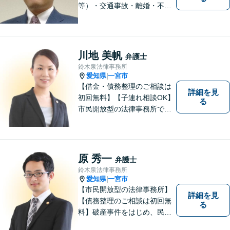
等）・交通事故・離婚・不貞
慰謝料・不動産に関するトラ
ブル（明渡し、賃料未払い、
売買等）・親族関係を巡るト
ラブル（相続、遺言等）・犯
川地 美帆
弁護士
罪被害者対応を主に取り扱っ
鈴木泉法律事務所
ております
愛知県
一宮市
|
【借金・債務整理のご相談は
詳細を見
初回無料】【子連れ相談OK】
る
市民開放型の法律事務所で
す。「こんなこと相談しても
いいのか分からない」という
方も、まずはお気軽にご相談
ください。
原 秀一
弁護士
鈴木泉法律事務所
愛知県
一宮市
|
【市民開放型の法律事務所】
詳細を見
【債務整理のご相談は初回無
る
料】破産事件をはじめ、民事
事件、刑事事件など幅広く対