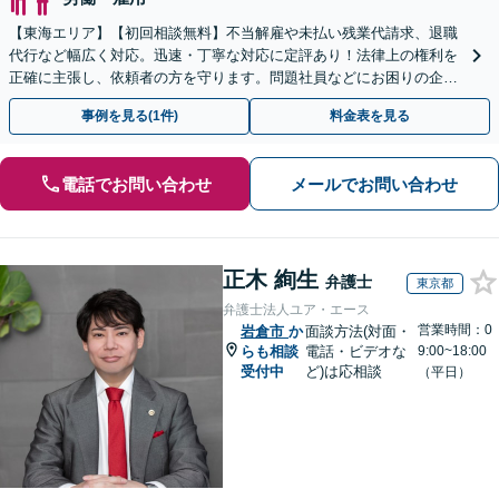
【東海エリア】【初回相談無料】不当解雇や未払い残業代請求、退職
代行など幅広く対応。迅速・丁寧な対応に定評あり！法律上の権利を
正確に主張し、依頼者の方を守ります。問題社員などにお困りの企業
さまもぜひご相談ください【電話相談可】【法テラス可】
事例を見る(1件)
料金表を見る
電話でお問い合わせ
メールでお問い合わせ
正木 絢生
弁護士
東京都
弁護士法人ユア・エース
営業時間：0
岩倉市
か
面談方法(対面・
らも相談
電話・ビデオな
9:00~18:00
受付中
ど)は応相談
（平日）