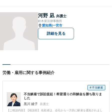
応しています。「こんなこと
相談してもいいのか分からな
い」という方も、まずはお気
河野 凪
弁護士
軽にご相談ください。
鈴木泉法律事務所
愛知県
一宮市
|
詳細を見る
労働・雇用に関する事例紹介
# 不当解雇
不当解雇で訴訟提起！希望通りの和解金を勝ち取りま
した
黒川 綾子
弁護士
【ご相談内容】【相談前】 依頼者は、会社から一方的に解雇を通知されまし