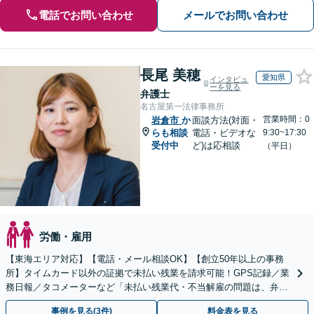
電話でお問い合わせ
メールでお問い合わせ
長尾 美穂
愛知県
インタビュ
ーを見る
弁護士
名古屋第一法律事務所
営業時間：0
岩倉市
か
面談方法(対面・
らも相談
電話・ビデオな
9:30~17:30
受付中
ど)は応相談
（平日）
労働・雇用
【東海エリア対応】【電話・メール相談OK】【創立50年以上の事務
所】タイムカード以外の証拠で未払い残業を請求可能！GPS記録／業
務日報／タコメーターなど「未払い残業代・不当解雇の問題は、弁護
士に相談して適切に対処しましょう」【初回相談無料】
事例を見る(3件)
料金表を見る