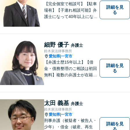
【完全個室で相談可】【駐車
詳細を見
場有】【子連れ相談可能】弁
る
護士になって40年以上になり
ますが、初心を忘れず皆様の
お役に立てるよう頑張りま
す。「こんなこと相談しても
いいのか分からない」という
細野 優子
弁護士
方も、まずはお気軽にご相談
鈴木泉法律事務所
ください。
愛知県
一宮市
|
【弁護士歴15年以上】【借
詳細を見
金・債務整理のご相談は初回
る
無料】複数の弁護士が在籍し
様々な相談に幅広く対応して
います。相談者さまのお話し
を丁寧にヒアリングし、寄り
添うことを大切にしておりま
太田 義基
弁護士
す。お気軽にご相談ください
鈴木泉法律事務所
【分割払い可】【完全個室】
愛知県
一宮市
|
刑事弁護（被疑者・被告人・
詳細を見
少年）・借金（破産、再生
る