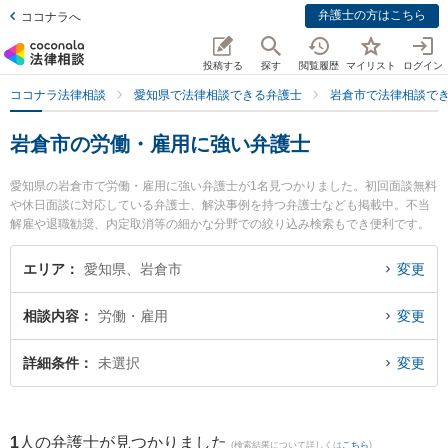
弁護士の方はこちら
ココナラへ
投稿する
探す
閲覧履歴
マイリスト
ログイン
ココナラ法律相談
愛知県で法律相談できる弁護士
岩倉市で法律相談で
岩倉市の労働・雇用に強い弁護士
愛知県の岩倉市で労働・雇用に強い弁護士が1名見つかりました。初回面談無料
や休日面談に対応している弁護士、解決事例を持つ弁護士なども掲載中。不当
解雇や退職勧奨、内定取消等の細かな分野での絞り込み検索もでき便利です。
特に黒川法律事務所の黒川 綾子弁護士のプロフィール情報や弁護士費用、強み
などが注目されています。『岩倉市で土日や夜間に発生した労働・雇用のトラ
エリア
愛知県、岩倉市
変更
ブルを今すぐに弁護士に相談したい』『労働・雇用のトラブル解決の実績豊富
な近くの弁護士を検索したい』『初回相談無料で労働・雇用を法律相談できる
相談内容
労働・雇用
変更
岩倉市内の弁護士に相談予約したい』などでお困りの相談者さんにおすすめで
す。
詳細条件
未選択
変更
1
人の弁護士が見つかりました
(検索結果について詳しくは
こちら
)