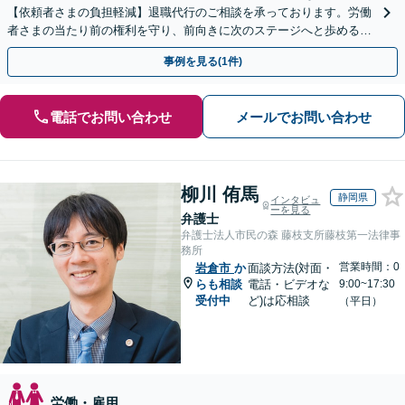
【依頼者さまの負担軽減】退職代行のご相談を承っております。労働
者さまの当たり前の権利を守り、前向きに次のステージへと歩めるよ
う全力でサポートいたします。
事例を見る(1件)
電話でお問い合わせ
メールでお問い合わせ
柳川 侑馬
静岡県
インタビュ
ーを見る
弁護士
弁護士法人市民の森 藤枝支所藤枝第一法律事
務所
営業時間：0
岩倉市
か
面談方法(対面・
らも相談
電話・ビデオな
9:00~17:30
受付中
ど)は応相談
（平日）
労働・雇用