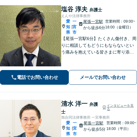
塩谷 淳夫
弁護士
えんや法律事務所
愛
一
尾張一宮駅
営業時間：09:00~
知
宮
|
18:00（金曜日）
から徒歩6分
県
市
【尾張一宮駅6分】たくさん傷付き、周
りに相談してもどうにもならないとい
う痛みを抱えている皆さまに寄り添
い、より良い解決を目指します。まず
はお気軽にご連絡ください【初回相談
は2時間5500円】【完全個室】
電話でお問い合わせ
メールでお問い合わせ
清水 洋一
弁護
インタビューを見
る
士
旭合同法律事務所 一宮事務所
愛
一
尾張一宮駅
営業時間：09:00~
知
宮
|
18:00（平日）
から徒歩5分
県
市