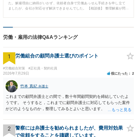
た。解雇理由に納得がいかず、依頼者自身で労働あっせん手続きを申し立て
ましたが、会社が対応せず解決できませんでした。 【相談後】 整理解雇が問
題となるケースだったことから、解雇無効・地位確認の訴訟を提起しまし
た。依頼者から聴き取った事実を丁寧に主張し、不当解雇との裁判官の心証
を得ることができました。その結果、依頼者の希望する額の和解金を得るこ
とができました。 【先生のコメント】 不当解雇の問題は判例・裁判例も多
く、法律の正確な知識も必要です。やはり専門家である弁護士の力を借りる
労働・雇用の法律Q&Aランキング
のがよいでしょう。今回は、依頼者から細かく聴き取った事実を丁寧に主張
したこと、それを裏付ける証拠を適切に提出できたことが、依頼者に有利な
和解に結び付いたと思います。
1
労働組合の顧問弁護士選びのポイント
#労働組合対策
#正社員・契約社員
2026年7月29日
役にたった
2
竹本 真紀
弁護士
これまでの顧問弁護士との間で，数十年間顧問契約を締結していたよ
うです。 そうすると，これまでに顧問弁護士に対応してもらった案件
がどのようなものか，整理してみるとよいと思います。 これにより，
どのような案件で依頼することが多いのかわかると思います。 複数の
事務所を比較した上で，弁護士と面談をする際，そのような案件に対
応してもらえるのかが重要だと思います。 ただ，組合員の相談内容に
2
警察には弁護士を勧められましたが、費用対効果
ついて，分野を絞っているのか，それともどのような分野でもよいと
で依頼をすることを躊躇しています。