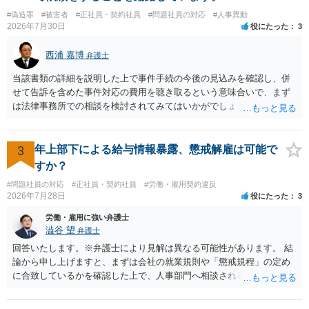
いうことで法律相談を依頼しているかの観点も重要です。 組合員とす
#偽造罪
#被害者
#正社員・契約社員
#問題社員の対応
#人事異動
れば，相談だけではなく，できれば受任まで考えている場合も多いと
2026年7月30日
役にたった
3
思います。 そうすると，労働組合としての相談だけではなく，基本的
に全ての分野を対象にして考える必要もあるかもしれません。 そうで
西浦 嘉博
弁護士
ないと，相談内容によって，対応が変わってしまうこともあると思い
ます。 組合員の相談についても，基本的に受任まで考えてもらえるこ
当該書類の詳細を説明した上で事件手続の今後の見込みを確認し、併
とができるのかも検討要素の一つかもしれません。
せて告訴を含めた事件対応の費用を聴き取るという意味合いで、まず
は法律事務所での相談を検討されてみてはいかがでしょうか。 上記、
ご参考ください。
3
年上部下による給与情報暴露、懲戒解雇は可能で
すか？
#問題社員の対応
#正社員・契約社員
#労働・雇用契約違反
2026年7月28日
役にたった
3
労働・雇用に強い弁護士
澁谷 望
弁護士
回答いたします。※弁護士により見解は異なる可能性があります。 結
論から申し上げますと、まずは会社の就業規則や「懲戒規程」の定め
に合致しているかを確認した上で、人事部門へ相談されることが最優
先となります。 その上で、いきなりの懲戒解雇は法的ハードルが高い
ものの、重い懲戒処分の対象には十分なり得ます。 名誉や評価の回復