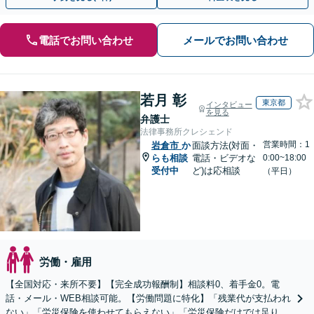
電話でお問い合わせ
メールでお問い合わせ
若月 彰
東京都
インタビュー
を見る
弁護士
法律事務所クレシェンド
営業時間：1
岩倉市
か
面談方法(対面・
らも相談
電話・ビデオな
0:00~18:00
受付中
ど)は応相談
（平日）
労働・雇用
【全国対応・来所不要】【完全成功報酬制】相談料0、着手金0。電
話・メール・WEB相談可能。【労働問題に特化】「残業代が支払われ
ない」「労災保険を使わせてもらえない」「労災保険だけでは足りな