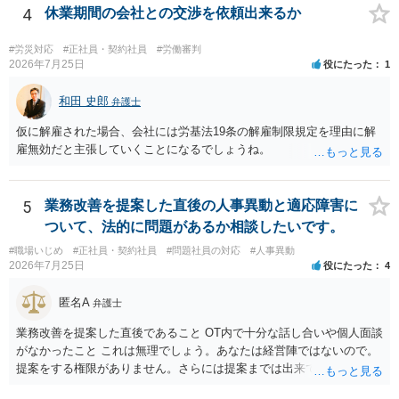
については、会社側に「部下の不正行為による情報漏洩」と正式に認
4
休業期間の会社との交渉を依頼出来るか
定させ、誤認した他部署への適切なフォローや周知を求めるのが有効
です。 あるいは、懲戒があったことを社内で周知される手続があるの
#労災対応
#正社員・契約社員
#労働審判
ならば、それにより軽微ながら回復はできるかもしれません。 さらに
2026年7月25日
役にたった
1
個人としても、相手に対してプライバシー侵害等に基づく損害賠償
（慰謝料）を請求する選択肢がありえます（ただし、金額は多額にな
和田 史郎
弁護士
らない可能性があります。）。
仮に解雇された場合、会社には労基法19条の解雇制限規定を理由に解
雇無効だと主張していくことになるでしょうね。
5
業務改善を提案した直後の人事異動と適応障害に
ついて、法的に問題があるか相談したいです。
#職場いじめ
#正社員・契約社員
#問題社員の対応
#人事異動
2026年7月25日
役にたった
4
匿名A
弁護士
業務改善を提案した直後であること OT内で十分な話し合いや個人面談
がなかったこと これは無理でしょう。あなたは経営陣ではないので。
提案をする権限がありません。さらには提案までは出来ても、会社が
それに対応するように拘束する権限がありません。 会社にその後の状