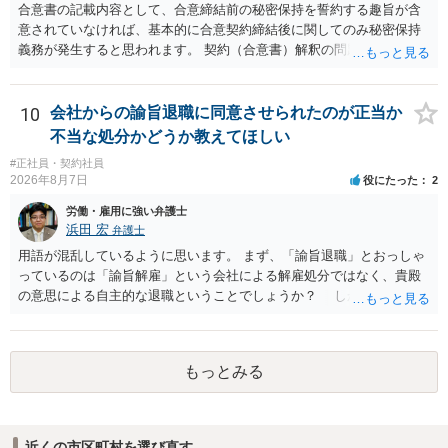
合意書の記載内容として、合意締結前の秘密保持を誓約する趣旨が含
意されていなければ、基本的に合意契約締結後に関してのみ秘密保持
義務が発生すると思われます。 契約（合意書）解釈の問題ですので、
内容を精査されてみてください。 より詳細についてお聞きになりたい
場合、最寄りの法律事務所で相談されることを検討ください。
10
会社からの諭旨退職に同意させられたのが正当か
不当な処分かどうか教えてほしい
#正社員・契約社員
2026年8月7日
役にたった
2
労働・雇用に強い弁護士
浜田 宏
弁護士
用語が混乱しているように思います。 まず、「諭旨退職」とおっしゃ
っているのは「諭旨解雇」という会社による解雇処分ではなく、貴殿
の意思による自主的な退職ということでしょうか？ しかし、記載さ
れた経緯からすると、事実上は解雇処分であると解する余地がありま
す。 その場合、解雇には客観的で合理的な理由が必要であり、かつ
解雇という処分が社会通念上相当と認められない限り、解雇は無効で
もっとみる
す。 結局、貴殿のネット炎上の内容や原因、勤務先に与えた影響な
どを具体的に検討しなければ、何とも申し上げることができません。
また、育児休業法関係の問題もあるかもしれません。 ある程度労働
法に関する専門的な知識が必要な事案ですので、一度、お近くの弁護
近くの市区町村を選び直す