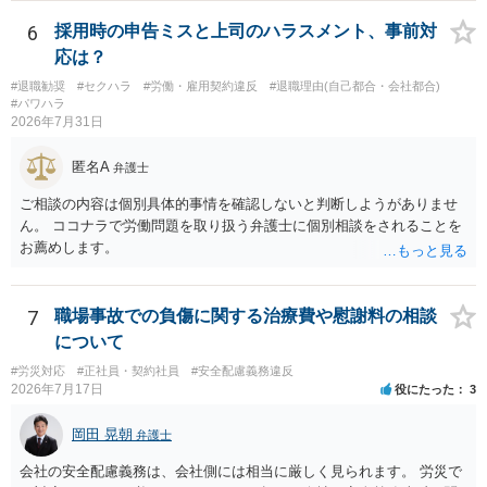
況を報告する義務もありません。 権限がないことをして、相手が応じ
ないのは当然で、それで適応障害になっても、そもそも相手は適法で
6
採用時の申告ミスと上司のハラスメント、事前対
すので、対応は難しいでしょう。
応は？
#退職勧奨
#セクハラ
#労働・雇用契約違反
#退職理由(自己都合・会社都合)
#パワハラ
2026年7月31日
匿名A
弁護士
ご相談の内容は個別具体的事情を確認しないと判断しようがありませ
ん。 ココナラで労働問題を取り扱う弁護士に個別相談をされることを
お薦めします。
7
職場事故での負傷に関する治療費や慰謝料の相談
について
#労災対応
#正社員・契約社員
#安全配慮義務違反
2026年7月17日
役にたった
3
岡田 晃朝
弁護士
会社の安全配慮義務は、会社側には相当に厳しく見られます。 労災で