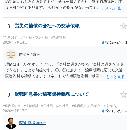
の対応はもちろん必要ですが、それを超えて会社に安全義務違反に問
える可能性もあります。 会社からの指示がなかっても、逆に危険な作
業の場合は会社側が危険を告げて注意を促していないとか、定期的な
実地指導をしていないことが問題になった事例もあります。ですの
で、指示が無ければ免責されるわけではありません。責任追及の交渉
8
労災の補償の会社への交渉依頼
となるでしょう。
#労災対応
#正社員・契約社員
#労働審判
2026年7月14日
役にたった
1
匿名A
弁護士
理解は正しいです。 ただし、「会社に過失がある（会社の過失を証明
できる）」ことが前提です。 ➀、②に加えて、治療期間に応じた入通
院慰謝料も請求できます（ネットで入通院慰謝料で検索すると詳しい
説明が出てきます）。 さらに、後遺症が残れば、後遺障害逸失利益と
後遺障害慰謝料も請求できます。これらは後遺障害の等級、あなたの
収入、年齢等で大きく変わりますので一般的にいくらとは言えませ
9
退職同意書の秘密保持義務について
ん。 弁護士に依頼する費用はそれぞれの弁護士で異なるので個別に聞
いてみるしかありませんが、旧日弁連規準を使った着手金・成功報酬
#退職誓約書
#退職勧奨
#正社員・契約社員
#退職理由(自己都合・会社都合)
方式と着手金ゼロまたは少額で成功報酬大目の方式のどちらかが多い
2026年7月17日
役にたった
2
と思います（個々の弁護士次第なので一般化はできません）。 早めに
弁護士に直接面談で相談されることをお勧めします。
西浦 嘉博
弁護士