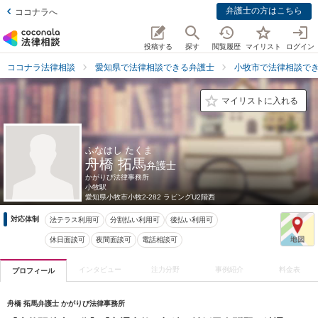
弁護士の方はこちら
ココナラへ
投稿する
探す
閲覧履歴
マイリスト
ログイン
ココナラ法律相談
愛知県で法律相談できる弁護士
小牧市で法律相談で
マイリストに入れる
ふなはし たくま
舟橋 拓馬
弁護士
かがりび法律事務所
小牧駅
愛知県
小牧市小牧2-282 ラビングU2階西
対応体制
法テラス利用可
分割払い利用可
後払い利用可
休日面談可
夜間面談可
電話相談可
インタビュー
注力分野
事例紹介
料金表
プロフィール
舟橋 拓馬弁護士 かがりび法律事務所