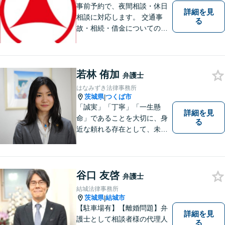
事前予約で、夜間相談・休日
詳細を見
相談に対応します。 交通事
る
故・相続・借金についてのご
相談は初回無料で実施いたし
ますので、お問合せくださ
い。
若林 侑加
弁護士
はなみずき法律事務所
茨城県
つくば市
|
「誠実」「丁寧」「一生懸
詳細を見
命」であることを大切に、身
る
近な頼れる存在として、未来
を切り拓くあなたを全力でサ
ポートします！
谷口 友啓
弁護士
結城法律事務所
茨城県
結城市
|
【駐車場有】【離婚問題】弁
詳細を見
護士として相談者様の代理人
る