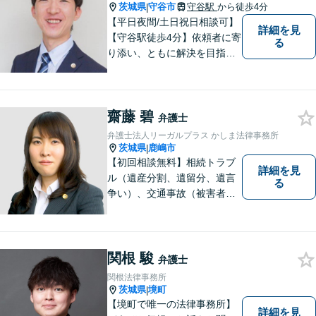
い。
茨城県
守谷市
守谷駅
から徒歩4分
|
【平日夜間/土日祝日相談可】
詳細を見
【守谷駅徒歩4分】依頼者に寄
る
り添い、ともに解決を目指し
ます。
齋藤 碧
弁護士
弁護士法人リーガルプラス かしま法律事務所
茨城県
鹿嶋市
|
【初回相談無料】相続トラブ
詳細を見
ル（遺産分割、遺留分、遺言
る
争い）、交通事故（被害者
側）、借金問題、離婚・不貞
慰謝料問題に力を入れていま
す。
関根 駿
弁護士
関根法律事務所
茨城県
境町
|
【境町で唯一の法律事務所】
詳細を見