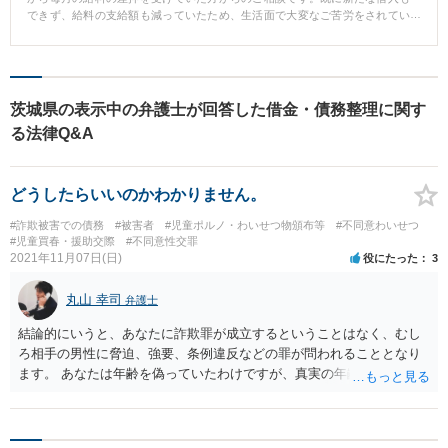
できず、給料の支給額も減っていたため、生活面で大変なご苦労をされてい
たため、ご相談となりました。 ■相談後 借入額が既に返済不能な額に達して
いたため、ご相談者様もご納得の上、自己破産手続を選択致しました。差押
の事情があったため、早急に申立ての準備を進め、申立後すぐに給料の差押
を解放する手続をご案内しました。 ■弁護士からのコメント お給料の差押を
受けたら完済までどうすることもできないと誤解されていたケースです。
茨城県の表示中の弁護士が回答した借金・債務整理に関す
「もうどうしようもない」と思う場合でも、ご相談いただければ、このケー
る法律Q&A
スのように意外な解決策が見つかることもあります。
どうしたらいいのかわかりません。
#詐欺被害での債務
#被害者
#児童ポルノ・わいせつ物頒布等
#不同意わいせつ
#児童買春・援助交際
#不同意性交罪
2021年11月07日(日)
役にたった
3
丸山 幸司
弁護士
結論的にいうと、あなたに詐欺罪が成立するということはなく、むし
ろ相手の男性に脅迫、強要、条例違反などの罪が問われることとなり
ます。 あなたは年齢を偽っていたわけですが、真実の年齢を伝えてい
たなら男性が金品を与えなかったという事情はないでしょう。そうで
あれば、男性が「詐欺罪」を主張するのは、あなたをつなぎ止めてお
くための口実にすぎません。そのことは、あなたを脅迫していること