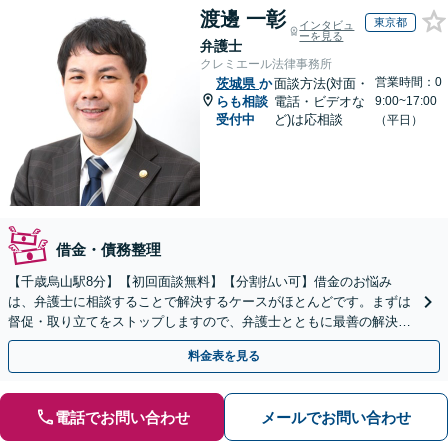
渡邊 一彰
東京都
インタビュ
ーを見る
弁護士
クレミエール法律事務所
営業時間：0
茨城県
か
面談方法(対面・
らも相談
電話・ビデオな
9:00~17:00
受付中
ど)は応相談
（平日）
借金・債務整理
【千歳烏山駅8分】【初回面談無料】【分割払い可】借金のお悩み
は、弁護士に相談することで解決するケースがほとんどです。まずは
督促・取り立てをストップしますので、弁護士とともに最善の解決策
を考えましょう。【休日・夜間面談可】【LINE相談可】
料金表を見る
電話でお問い合わせ
メールでお問い合わせ