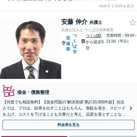
48件中 1-30件を表示
安藤 伸介
弁護士
弁護士法人心 つくば法律事務所
つ
つくば駅
営業時間：09:00~
茨
く
21:00（平日）
から徒歩5
城
|
ば
分
県
市
借金・債務整理
【何度でも相談無料】【借金問題の“解決実績”累計20,000件超】当法
人では、プロは、結果を出すことはもちろん、無駄を省き、スピード
を上げ、コストを下げることも大事だと考え、品質を落とすことな
く、費用を可能な限り安くすることにこだわります。
料金表を見る