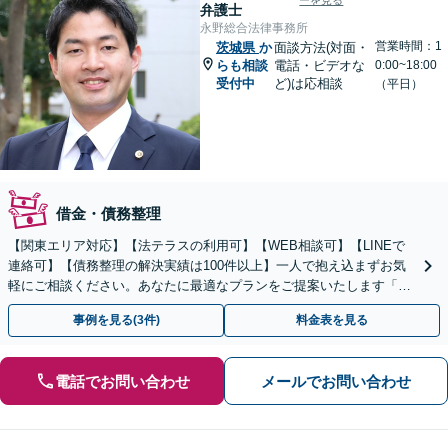
ーを見る
弁護士
永野総合法律事務所
営業時間：1
茨城県
か
面談方法(対面・
らも相談
電話・ビデオな
0:00~18:00
受付中
ど)は応相談
（平日）
借金・債務整理
【関東エリア対応】【法テラスの利用可】【WEB相談可】【LINEで
連絡可】【債務整理の解決実績は100件以上】一人で抱え込まずお気
軽にご相談ください。あなたに最適なプランをご提案いたします「法
人破産にも強い弁護士」【休日・夜間対応】
事例を見る(3件)
料金表を見る
電話でお問い合わせ
メールでお問い合わせ