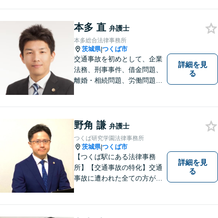
超の内部通報窓口業務経験】
本多 直
弁護士
本多総合法律事務所
茨城県
つくば市
|
交通事故を初めとして、企業
詳細を見
法務、刑事事件、借金問題、
る
離婚・相続問題、労働問題そ
の他幅広い事件に対応してお
ります。 皆様にとって最良の
結果をご提供できるよう、誠
実・迅速・丁寧な事件処理を
野角 謙
弁護士
心掛けています。
つくば研究学園法律事務所
茨城県
つくば市
|
【つくば駅にある法律事務
詳細を見
所】【交通事故の特化】交通
る
事故に遭われた全ての方が適
切な補償を受けられるよう、
弁護士として全力でサポート
させていただきます。コミュ