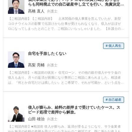
らも同時廃止での自己破産申し立てを行い、免責決定
を得た事例
髙橋 直人
弁護士
【ご相談内容】【ご相談内容】 土木関係の個人事業を営んでいたが、新型
コロナウイルスの影響で元請けから仕事が受けられなくなり、収入がほぼゼ
ロになってしまったとのことで、ご相談にいらっしゃいました。 【弁護士の
対応・結果】 負債額や収入状況から自己破産が相当であると判断したもの
の、ご相談者様が個人事業主であり、パチンコ等の浪費行為も見られたこと
から、破産管財事件として取り扱われてもおかしくない事案でした。 そし
# 個人再生
て、仮に破産管財事件とされてしまった場合、裁判所に納める費用が同時廃
自宅を手放したくない
止の場合と比べて高くなってしまい、ご相談者様の収入及び資産状況では到
底賄うことができない状況でした。 この点、当職は、裁判所に対し、個人事
業の点について、当該事業の内容や取引先数が少ないこと、売掛金や買掛金
髙梨 亮輔
弁護士
が存在しないことなどを詳細に説明し、また、浪費行為についても、金額が
【ご相談内容】＜相談前の状況＞ 住宅ローン、その他の銀行借入やサラ金の
過大とまではいえず、当時の収入の範囲内での遊興であったことなどを詳細
借入もあり、月々の返済が困難になり弊所にご相談に来られました。相談者
な資料を添付して説明した結果、無事、同時廃止で手続きを進めることがで
は、『何とか自宅だけは残したい』とご希望で、それが可能か、という点を
き、最終的に免責決定を得ることができました。
一番に気にされていました。 ＜解決への流れ＞ 小規模個人再生により、住宅
ローンの返済はそのままに、それ以外の借金を大幅に減額することに成功
し、自宅を手放すことなく、借金の整理ができました。 ＜コメント＞ 借金の
# 自己破産
返済が困難になった場合に、皆さんがまず不安になるのが、『自宅を手放さ
借入が膨らみ、給料の差押まで受けていたケース。ス
なければならないのだろうか』という点だと思います。多額の住宅ローンが
ピード処理で差押から解放。
残っていたとしても、自宅を手放すことなく、住宅ローン以外の借金の減額
をすることが可能な場合もありますので、お困りの際はぜひ一度弁護士にご
山田 雄治
弁護士
相談ください。
【ご相談内容】■相談前 借入が膨らみ、返済が滞るようになり、サラ金業者
から毎月の給料の差押を受けていた方からのご相談です。既に新たな借入も