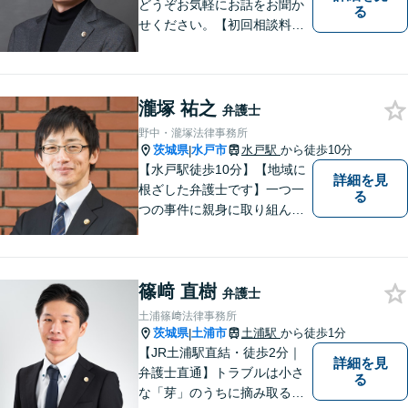
どうぞお気軽にお話をお聞か
る
せください。【初回相談料無
料】【キッズスペース有り】
瀧塚 祐之
弁護士
野中・瀧塚法律事務所
茨城県
水戸市
水戸駅
から徒歩10分
|
【水戸駅徒歩10分】【地域に
詳細を見
根ざした弁護士です】一つ一
る
つの事件に親身に取り組んで
いくことを心がけています。
【開設55年以上の法律事務
所】相談者の意向をきちんと
篠﨑 直樹
把握した上で、正当な権利を
弁護士
守るために丁寧な対応を致し
土浦篠﨑法律事務所
ます。
茨城県
土浦市
土浦駅
から徒歩1分
|
【JR土浦駅直結・徒歩2分｜
詳細を見
弁護士直通】トラブルは小さ
る
な「芽」のうちに摘み取るこ