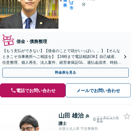
城
|
ば
分
県
市
借金・債務整理
【もう支払ができない】【借金のことで頭がいっぱい。。】【そんな
ときこそ当事務所へご相談を】【24時まで電話相談OK】自己破産、
任意整理、個人再生、法人案件、経営者保証GL、過払金請求、時効援
用など解決実績多数。【最善の解決を目指します】
料金表を見る
電話でお問い合わせ
メールでお問い合わせ
山田 雄治
弁
インタビューを
見る
護士
弁護士法人翠 守谷事務所