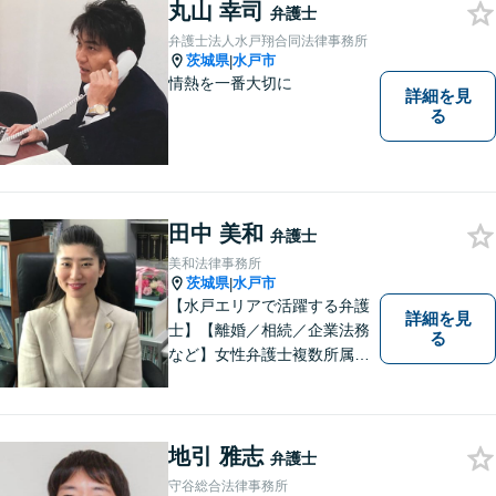
ニケーションを大切にし、最
丸山 幸司
弁護士
善の解決へと導きます。
弁護士法人水戸翔合同法律事務所
茨城県
水戸市
|
情熱を一番大切に
詳細を見
る
田中 美和
弁護士
美和法律事務所
茨城県
水戸市
|
【水戸エリアで活躍する弁護
詳細を見
士】【離婚／相続／企業法務
る
など】女性弁護士複数所属／
多岐にわたる分野で解決実績
あり。皆様の新たな一歩を支
援すべく、多面的にサポート
いたします。お困りごとがあ
地引 雅志
弁護士
ればお気軽にご相談くださ
守谷総合法律事務所