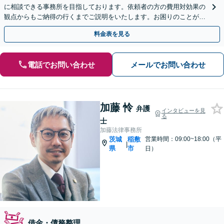
に相談できる事務所を目指しております。依頼者の方の費用対効果の
観点からもご納得の行くまでご説明をいたします。お困りのことがご
ざいましたらお気軽にご相談ください。
料金表を見る
電話でお問い合わせ
メールでお問い合わせ
加藤 怜
弁護
インタビューを見
る
士
加藤法律事務所
茨城
稲敷
営業時間：09:00~18:00（平
|
県
市
日）
借金・債務整理