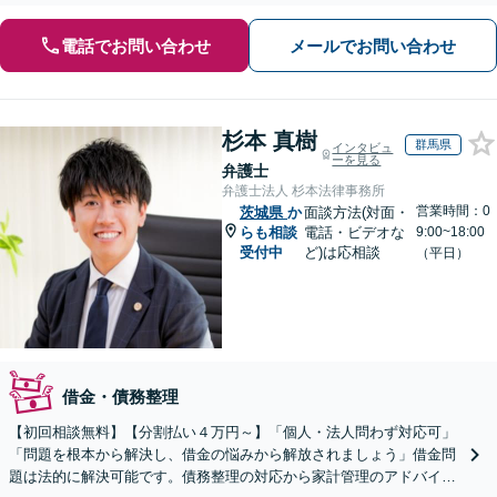
電話でお問い合わせ
メールでお問い合わせ
杉本 真樹
群馬県
インタビュ
ーを見る
弁護士
弁護士法人 杉本法律事務所
営業時間：0
茨城県
か
面談方法(対面・
らも相談
電話・ビデオな
9:00~18:00
受付中
ど)は応相談
（平日）
借金・債務整理
【初回相談無料】【分割払い４万円～】「個人・法人問わず対応可」
「問題を根本から解決し、借金の悩みから解放されましょう」借金問
題は法的に解決可能です。債務整理の対応から家計管理のアドバイス