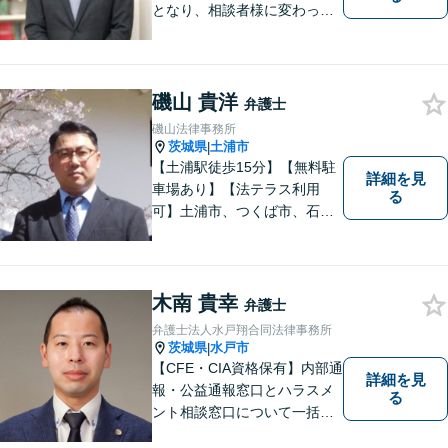
となり、相談者様に変わって
対応し、後のトラブルを未然
に防ぎます。 易しい言葉で、
明確に判断をお示しし、問題
解決をサポートさせていただ
磯山 貴洋
弁護士
きますので、是非ご相談くだ
磯山法律事務所
さい。
茨城県
土浦市
|
【土浦駅徒歩15分】【無料駐
詳細を見
車場あり】【法テラス利用
る
可】土浦市、つくば市、石岡
市、かすみがうら市、稲敷
市、牛久市、阿見町、美浦村
ほか、県内・県外対応しま
す。
木南 貴幸
弁護士
弁護士法人水戸翔合同法律事務所
茨城県
水戸市
|
【CFE・CIA資格保有】内部通
詳細を見
報・公益通報窓口とハラスメ
る
ント相談窓口について一括対
応いたします【従業員500名