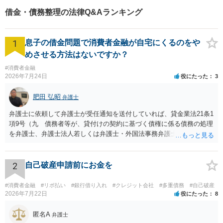
からも明らかです。 警察や弁護士に相談すべき事案ですが、問題なの
借金・債務整理の法律Q&Aランキング
は、あなたが未成年であることです。ご両親に真実を話して協力して
もらうことができますか？ 両親の協力があると解決はスムーズで
す。 警察に相談にいった場合に１つ問題となるのは、あなたの行動が
1
息子の借金問題で消費者金融が自宅にくるのをや
少年法上問題とされて、家庭裁判所の事件になる可能性があるという
ことです。ただ、それは少年院に行くといった結果に必ずしもなるわ
めさせる方法はないですか？
けではありませんので、過度に心配するべきではありません。 むし
#消費者金融
ろ、まずはあなたの身の安全が心配ですし、リベンジポルノなどを含
2026年7月24日
役にたった
3
めた男性の報復的行動も懸念されるところですので、お近くの弁護士
に相談して、男性に丁寧に対処していただくようにしてみてくださ
肥田 弘昭
弁護士
い。もし、必要であればご紹介もできると思います。
弁護士に依頼して弁護士が受任通知を送付していれば、貸金業法21条1
項9号（九 債務者等が、貸付けの契約に基づく債権に係る債務の処理
を弁護士、弁護士法人若しくは弁護士・外国法事務弁護士共同法人若
しくは司法書士若しくは司法書士法人（以下この号において「弁護士
等」という。）に委託し、又はその処理のため必要な裁判所における
民事事件に関する手続をとり、弁護士等又は裁判所から書面によりそ
2
自己破産申請前にお金を
の旨の通知があつた場合において、正当な理由がないのに、債務者等
に対し、電話をかけ、電報を送達し、若しくはファクシミリ装置を用
#消費者金融
#リボ払い
#銀行借り入れ
#クレジット会社
#多重債務
#自己破産
いて送信し、又は訪問する方法により、当該債務を弁済することを要
2026年7月22日
役にたった
8
求し、これに対し債務者等から直接要求しないよう求められたにもか
かわらず、更にこれらの方法で当該債務を弁済することを要求するこ
匿名A
弁護士