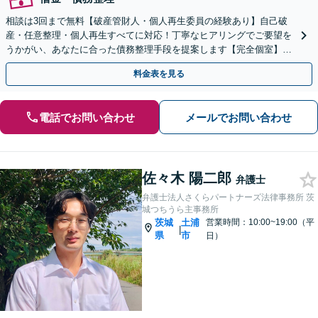
相談は3回まで無料【破産管財人・個人再生委員の経験あり】自己破
産・任意整理・個人再生すべてに対応！丁寧なヒアリングでご要望を
うかがい、あなたに合った債務整理手段を提案します【完全個室】法
人・個人事業者の破産もご相談ください
料金表を見る
電話でお問い合わせ
メールでお問い合わせ
佐々木 陽二郎
弁護士
弁護士法人さくらパートナーズ法律事務所 茨
城つちうら主事務所
茨城
土浦
営業時間：10:00~19:00（平
|
県
市
日）