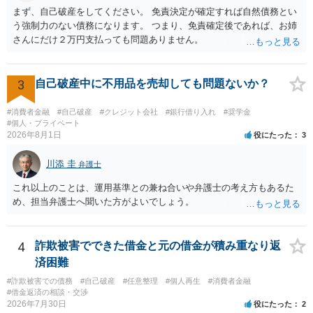
と。）に違反しています。監督官庁に行政処分を求める、裁判所に仮
まず、自己破産をしてください。 免責決定が確定すれば自然債務とい
処分申請、不退去罪が成立すれば警察に通報などの対応が考えられま
う強制力のない債務になります。 つまり、免責確定後であれば、お姉
す。ご参考にしてください。
さんにだけ２万円支払っても問題ありません。
3
自己破産中に不用品を売却しても問題ないか？
#消費者金融
#自己破産
#クレジット会社
#銀行借り入れ
#奨学金
#個人・プライベート
2026年8月1日
役にたった
3
川添 圭
弁護士
これ以上のことは、運用基準との兼ね合いや弁護士の考え方もあるた
め、担当弁護士へ聞いた方がよいでしょう。
4
詐欺被害でできた借金と元の借金が積み重なり返
済困難
#詐欺被害での債務
#自己破産
#任意整理
#個人再生
#消費者金融
#借金返済の相談・交渉
2026年7月30日
役にたった
2