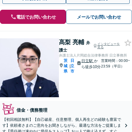
電話でお問い合わせ
メールでお問い合わせ
髙梨 亮輔
弁
インタビューを
見る
護士
弁護士法人片岡総合法律事務所 日立事務所
茨
日
日立駅
か
営業時間：00:00~
城
立
|
23:59（平日）
ら徒歩10分
県
市
借金・債務整理
【初回相談無料】【自己破産、任意整理、個人再生どの経験も豊富で
す】依頼者さまのご意向をお聞きしながら、最適な方法をご提案しま
す【受任後は速やかに督促をストップ】お一人で抱え込まず、すぐに