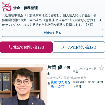
借金・債務整理
【近隣駐車場あり】茨城県南地域に密着し、個人法人問わず借金・債
務整理問題に尽力。自己破産/任意整理/個人再生/法人破産などはおま
かせください。将来を見据えた包括的な解決を目指します。【初回面
談無料】【法テラス利用可】【休日・夜間対応可】
料金表を見る
電話でお問い合わせ
メールでお問い合わせ
片岡 優
弁護
インタビューを見
る
士
弁護士法人片岡総合法律事務所
茨城
ひたちな
営業時間：00:00~23:59
|
県
か市
（平日）