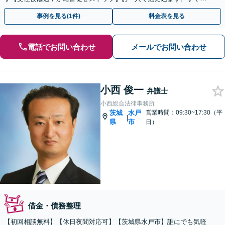
ご相談ください【土日祝対応可】【駐車場完備】
事例を見る(1件)
料金表を見る
電話でお問い合わせ
メールでお問い合わせ
小西 俊一
弁護士
小西総合法律事務所
茨城
水戸
営業時間：09:30~17:30（平
|
県
市
日）
借金・債務整理
【初回相談無料】【休日夜間対応可】【茨城県水戸市】誰にでも気軽