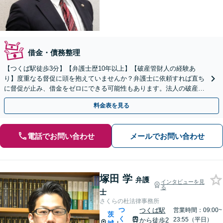
借金・債務整理
【つくば駅徒歩3分】【弁護士歴10年以上】【破産管財人の経験あ
り】度重なる督促に頭を抱えていませんか？弁護士に依頼すれば直ち
に督促が止み、借金をゼロにできる可能性もあります。法人の破産も
対応可能◎【民事法律扶助制度の利用可能】
料金表を見る
電話でお問い合わせ
メールでお問い合わせ
塚田 学
弁護
インタビューを見
る
士
さくらの杜法律事務所
つ
つくば駅
営業時間：09:00~
茨
く
23:55（平日）
から徒歩2