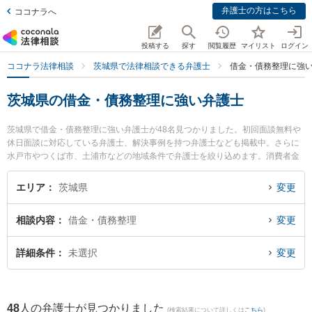
弁護士の方はこちら
ココナラへ
投稿する
探す
閲覧履歴
マイリスト
ログイン
ココナラ法律相談
茨城県で法律相談できる弁護士
借金・債務整理に強
茨城県の借金・債務整理に強い弁護士
茨城県で借金・債務整理に強い弁護士が48名見つかりました。初回面談無料や
休日面談に対応している弁護士、解決事例を持つ弁護士なども掲載中。さらに
水戸市やつくば市、土浦市などの地域条件で弁護士を絞り込めます。消費者金
融の債務整理やクレジット会社の債務整理、リボ払いの債務整理等の細かな分
野での絞り込み検索もでき便利です。特に弁護士法人心 つくば法律事務所の安
エリア
茨城県
変更
藤 伸介弁護士や阿見法律事務所の髙橋 直人弁護士、弁護士法人片岡総合法律事
務所 日立事務所の髙梨 亮輔弁護士のプロフィール情報や弁護士費用、強みなど
相談内容
借金・債務整理
変更
が注目されています。『茨城県で土日や夜間に発生した借金・債務整理のトラ
ブルを今すぐに弁護士に相談したい』『借金・債務整理のトラブル解決の実績
豊富な近くの弁護士を検索したい』『初回相談無料で借金・債務整理を法律相
詳細条件
未選択
変更
談できる茨城県内の弁護士に相談予約したい』などでお困りの相談者さんにお
すすめです。
48
人の弁護士が見つかりました
(検索結果について詳しくは
こちら
)