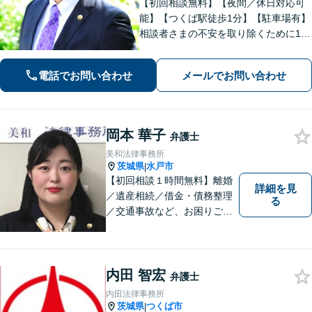
【初回相談無料】【夜間／休日対応可
能】【つくば駅徒歩1分】【駐車場有】
相談者さまの不安を取り除くために1件
1件のご相談に時間をかけて対応し、相
談者さまに寄り添った解決方法を提案
電話でお問い合わせ
メールでお問い合わせ
することを心がけています。まずはお
気軽にお問い合わせください。
岡本 華子
弁護士
美和法律事務所
茨城県
水戸市
|
【初回相談１時間無料】離婚
詳細を見
／遺産相続／借金・債務整理
る
／交通事故など、お困りごと
はお気軽にご相談ください。
ご依頼者様に寄り添い、より
良い解決を目指し全力でサポ
ートします。
内田 智宏
弁護士
内田法律事務所
茨城県
つくば市
|