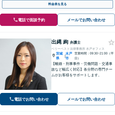
まで一貫してサポ―ト【休日・夜間相談可】
料金表を見る
電話で面談予約
メールでお問い合わせ
出縄 絢
弁護士
ベリーベスト法律事務所 水戸オフィス
茨城
水戸
営業時間：09:30~21:00（平
|
県
市
日）
【離婚・刑事事件・労働問題・交通事
故など幅広く対応】各分野の専門チー
ムがお客様をサポートします。
電話でお問い合わせ
メールでお問い合わせ