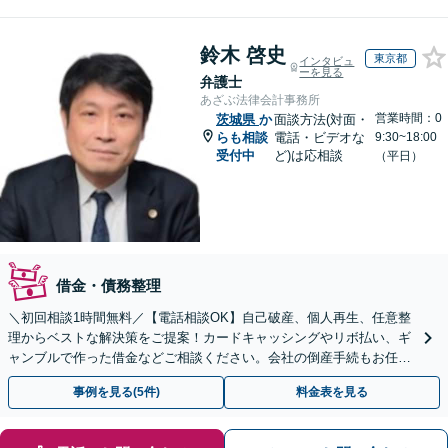
鈴木 啓史
東京都
インタビュ
ーを見る
弁護士
あざぶ法律会計事務所
営業時間：0
茨城県
か
面談方法(対面・
らも相談
電話・ビデオな
9:30~18:00
受付中
ど)は応相談
（平日）
借金・債務整理
＼初回相談1時間無料／【電話相談OK】自己破産、個人再生、任意整
理からベストな解決策をご提案！カードキャッシングやリボ払い、ギ
ャンブルで作った借金などご相談ください。会社の倒産手続もお任せ
◎【休日・夜間相談可】【WEB面談対応】
事例を見る(5件)
料金表を見る