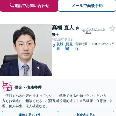
電話でお問い合わせ
メールで面談予約
髙橋 直人
弁
インタビューを
見る
護士
阿見法律事務所
茨城
阿見
営業時間：00:00~23:55（平
|
県
町
日）
借金・債務整理
「依頼すべき内容が決まってない」「解決できるか知りたい」という
方もお気軽にご相談ください【阿見町役場前近く】自己破産、任意整
理、個人再生、法人破産など。
事例を見る(1件)
料金表を見る