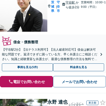
茨
守
守谷駅
か
営業時間：10:00~1
城
谷
|
9:00（平日）
ら徒歩2分
県
市
借金・債務整理
【守谷駅2分】【法テラス利用可】【法人破産対応可】借金は解決可
能な問題です。返済できずに困っている方、早く弁護士にご相談くだ
さい。知識と経験豊富な弁護士が、最適な債務整理の方法を無料で診
断します。金融機関への助言･指導経験あり。
事例を見る(5件)
料金表を見る
電話でお問い合わせ
メールでお問い合わせ
永野 達也
東京都
インタビュ