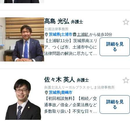
とが大切です。少しでも不安
に感じることがあれば、ご相
談ください。
髙島 光弘
弁護士
土浦法律事務所
茨城県
土浦市
土浦駅
から徒歩10分
|
【土浦駅11分】茨城県南エリ
詳細を見
ア、つくば市、土浦市中心に
る
法律問題の解決に尽力してお
ります。地域の実情を踏まえ
た丁寧な対応を心掛けていま
す。お困りごとがありました
佐々木 英人
ら、お気軽にご相談くださ
弁護士
い。
弁護士法人リーガルプラス かしま法律事務所
茨城県
鹿嶋市
|
【初回相談無料】【相続／交
詳細を見
通事故／借金／企業法務など
る
多数取り扱い】不安な日々を
お過ごしの方は、ぜひ一度ご
連絡ください！皆様のお気持