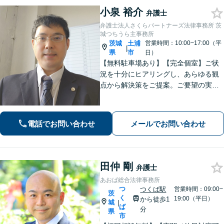
小泉 裕介
弁護士
弁護士法人さくらパートナーズ法律事務所 茨
城つちうら主事務所
茨城
土浦
営業時間：10:00~17:00（平
|
県
市
日）
【無料駐車場あり】【完全個室】ご状
況を十分にヒアリングし、あらゆる観
点から解決策をご提案。ご要望の実現
に向け、細やかなサポートに努めます
【刑事事件】起訴されないための弁護
活動に注力。交通事故・相続問題も実
電話でお問い合わせ
メールでお問い合わせ
績豊富【夜間休日対応】【土浦駅より
バス10分】
田仲 剛
弁護士
あおば総合法律事務所
つ
つくば駅
営業時間：09:00~
茨
く
19:00（平日）
から徒歩1
城
|
ば
分
県
市