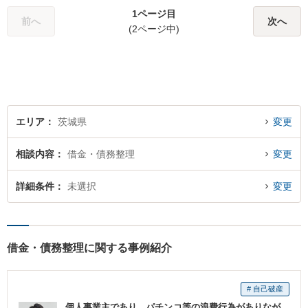
ちを尊重して解決へと動いて
1ページ目
まいります。法律的知見のア
前へ
次へ
(2ページ中)
ップデートを怠りません。
エリア
茨城県
変更
相談内容
借金・債務整理
変更
詳細条件
未選択
変更
借金・債務整理に関する事例紹介
# 自己破産
個人事業主であり、パチンコ等の浪費行為がありなが