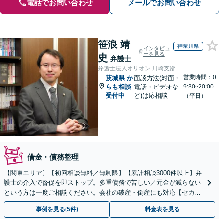
電話でお問い合わせ
メールでお問い合わせ
笹浪 靖
神奈川県
インタビュ
ーを見る
史
弁護士
弁護士法人オリオン 川崎支部
営業時間：0
茨城県
か
面談方法(対面・
らも相談
電話・ビデオな
9:30~20:00
受付中
ど)は応相談
（平日）
借金・債務整理
【関東エリア】【初回相談無料／無制限】【累計相談3000件以上】弁
護士の介入で督促を即ストップ。多重債務で苦しい／元金が減らない
という方は一度ご相談ください。会社の破産・倒産にも対応【セカン
ドオピニオン可】【分割払い・後払い可】
事例を見る(5件)
料金表を見る