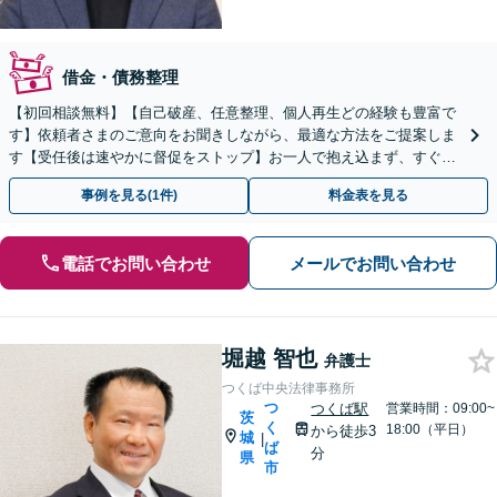
借金・債務整理
【初回相談無料】【自己破産、任意整理、個人再生どの経験も豊富で
す】依頼者さまのご意向をお聞きしながら、最適な方法をご提案しま
す【受任後は速やかに督促をストップ】お一人で抱え込まず、すぐに
ご相談ください【土日祝対応可】【駐車場完備】
事例を見る(1件)
料金表を見る
電話でお問い合わせ
メールでお問い合わせ
堀越 智也
弁護士
つくば中央法律事務所
つ
つくば駅
営業時間：09:00~
茨
く
18:00（平日）
から徒歩3
城
|
ば
分
県
市