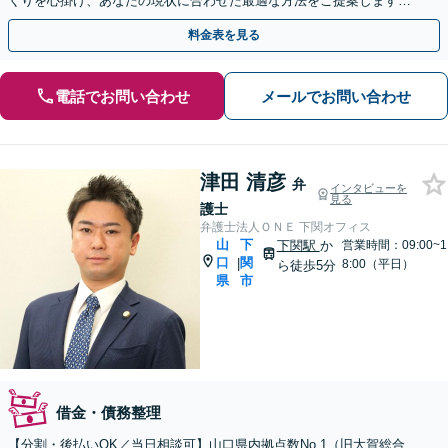
くりを心掛け、あなたの現状に合わせた最適な方法をご提案します。
【山口駅徒歩13分】【駐車場完備】
料金表を見る
電話でお問い合わせ
メールでお問い合わせ
津田 清彦
弁
インタビューを
見る
護士
弁護士法人ＯＮＥ 下関オフィス
山
下
下関駅
か
営業時間：09:00~1
口
関
|
8:00（平日）
ら徒歩5分
県
市
借金・債務整理
【分割・後払いOK／当日相談可】山口県内拠点数No.1（旧大賀総合