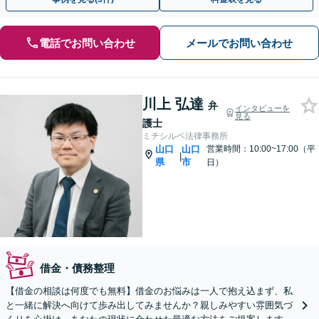
電話でお問い合わせ
メールでお問い合わせ
川上 弘達
弁
インタビューを
見る
護士
ミチシルベ法律事務所
山口
山口
営業時間：10:00~17:00（平
|
県
市
日）
借金・債務整理
【借金の相談は何度でも無料】借金のお悩みは一人で抱え込まず、私
と一緒に解決へ向けて歩み出してみませんか？親しみやすい雰囲気づ