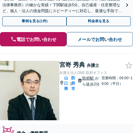
法律事務所）の確かな実績！下関駅徒歩5分。自己破産・任意整理な
ど、個人・法人の借金問題にスピーディーに対応し、最適な手段で生
活再建を手厚くサポートいたします。
事例を見る(1件)
料金表を見る
電話でお問い合わせ
メールでお問い合わせ
宮嵜 秀典
弁護士
弁護士法人ONE 防府オフィス
山
防
防府駅
か
営業時間：09:00~1
口
府
|
9:00（平日）
ら徒歩2分
県
市