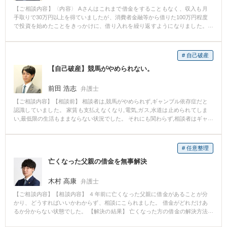
【ご相談内容】〈内容〉 Aさんはこれまで借金をすることもなく、収入も月
手取りで30万円以上を得ていましたが、消費者金融等から借りた100万円程度
で投資を始めたことをきっかけに、借り入れを繰り返すようになりました。
最終的には合計9社から借り入れを行い、借金額は約1500万円までに膨れ上が
っていました。 そこで毎月の返済に困ったAさんは、債務整理をしようと考
え、弊所にご相談にこられました。 〈交渉の経緯〉 まず、Aさんの生活状
# 自己破産
況、資産状況等を詳細に聞き取ったうえで、破産申立てをして、免責許可が
【自己破産】競馬がやめられない。
出るかどうかの検討を行いました。 通常、投資等のキャンブルのために借金
をすることは、免責が認められない場合に該当します。 しかし、免責が認め
られない場合でも、裁判所の判断で「裁量免責」をしてもらえる可能性もあ
前田 浩志
弁護士
ります。今回の事例では、Aさんはギャンブル依存症の診断を医師から受けて
【ご相談内容】【相談前】 相談者は,競馬がやめられず,ギャンブル依存症だと
いたので、その診断書を裁判所へ提出して、免責許可の決定を得ることがで
認識していました。 家賃も支払えなくなり,電気,ガス,水道は止められてしま
きました。 【弁護士から一言】 破産などの債務整理手続は、経済的な再生を
い,最低限の生活もままならない状況でした。 それにも関わらず,相談者はギャ
目指すための制度です。 ギャンブルや浪費によって返せないような借金を作
ンブルがやめられず,ご相談にいらっしゃいました。 【相談後】 まず,破産手
ってしまったとしても、その後の生活状況の改善や反省の姿勢などを示すこ
続を行うことを勧めました。 ギャンブルでの借金は免責不許可となりうる事
とで免責が認められることも多いです。 もちろん、弁護士に依頼をした以降
情です。しかし,相談者からギャンブルをやめてきちんとした生活を送りたい
もギャンブルや投資をしているなど反省の姿勢が見られない場合には免責が
# 任意整理
という強い意思が感じられたので,経済的な立ち直りに協力したいと考え,依頼
認められないこともあります。 ギャンブルや浪費で借金を作ってしまった方
亡くなった父親の借金を無事解決
をうけることとしました。 しかし,破産手続の申立ての準備をしている際に数
も諦めずに、まずは弁護士にご相談ください。
百万円をギャンブルにつぎ込んでいることが判明し,破産手続を利用しても免
責をうけることができないかもしれないことを説明しました。 その後から,相
木村 高康
弁護士
談者はすっぱりとギャンブルをやめ,これまでギャンブルにつぎ込んでいた給
【ご相談内容】【相談内容】 ４年前に亡くなった父親に借金があることが分
料部分を貯蓄し始めました。 本人の反省もさることながら,家計の支出を最大
かり、どうすればいいかわからず、相談にこられました。 借金がどれだけあ
限に抑え,貯蓄をしていることやなぜギャンブルにはまってしまったのかを相
るか分からない状態でした。 【解決の結果】 亡くなった方の借金の解決方法
談者なりに原因を考えてその原因に対する対策を考え,実行していました。 そ
はいくつかあります。 ①相続の放棄 ②時効援用 ③任意整理 ①の相続の放棄
の結果,裁判官に相談者の反省や今後の経済的な立ち直りの可能性を示すこと