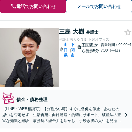
電話でお問い合わせ
メールでお問い合わせ
三島 大樹
弁護士
弁護士法人ＯＮＥ 下関オフィス
山
下
下関駅
か
営業時間：09:00~1
口
関
|
7:00（平日）
ら徒歩5分
県
市
借金・債務整理
【LINE・WEB相談可】【分割払い可】すぐに督促を停止！あなたの
思いを否定せず、生活再建に向け迅速・的確にサポート。破産法の豊
富な知識と経験、事務所の総合力を活かし、手続き後の人生を見据え
たプランをご提案します【完全個室】【下関駅5分】