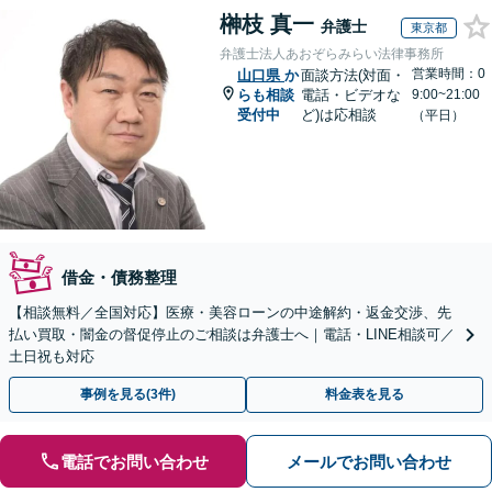
榊枝 真一
弁護士
東京都
弁護士法人あおぞらみらい法律事務所
営業時間：0
山口県
か
面談方法(対面・
らも相談
電話・ビデオな
9:00~21:00
受付中
ど)は応相談
（平日）
借金・債務整理
【相談無料／全国対応】医療・美容ローンの中途解約・返金交渉、先
払い買取・闇金の督促停止のご相談は弁護士へ｜電話・LINE相談可／
土日祝も対応
事例を見る(3件)
料金表を見る
電話でお問い合わせ
メールでお問い合わせ