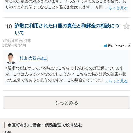
するのが最善の対応と思います。 うっかりミスであることも含め、あ
りのままをお伝えになることを強くお勧めします。 今回のできごとだ
けで辞任に至るか否かは弁護士次第というほかありませんが、説明は
早ければ早いほどいいのは間違いありません。 ご健闘をお祈りいたし
ます。
10
詐欺に利用された口座の責任と和解金の相談につ
いて
#詐欺被害での債務
2026年8月6日
役にたった
2
村山 大基
弁護士
>通帳など送付している時点でこちらに非があるのは理解しています
が、これは支払うべきなのでしょうか？ こちらの特殊詐欺の被害を受
けた立場でもあると思うのですが、この場合どういった対処が必要で
しょうか？ →依頼するかどうかは別にして、弁護士に相談に行った方
がいいとは思います。 そもそも、特殊詐欺関係なく旦那さんの行為
は法に触れる可能性もあります。 ＞100万を支払わず穏便に和解する
もっとみる
ことは可能でしょうか？ →一般的には難しいです。相談者さんも１０
０万円の被害を受けたとして、１円も払わないで和解したいと言われ
たら、 できるだけ重い刑罰を与えて欲しい、と思われるのではない
でしょうか。 ＞弁護士さんに入ってもらうことで支払額が下がること
市区町村別に借金・債務整理で絞り込む
はありますか？ そこはあり得ます、ただ、弁護士費用かけるならその
中部