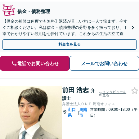
借金・債務整理
【借金の相談は何度でも無料】返済が苦しい方は一人で悩まず、今す
ぐご相談ください。私は借金・債務整理の分野を多く扱っており、丁
寧でわかりやすい説明を心掛けています。これからの生活の立て直し
を全力で支えます【山口駅徒歩13分】【駐車場完備】
料金表を見る
電話でお問い合わせ
メールでお問い合わせ
前田 浩志
弁
インタビューを
見る
護士
弁護士法人ＯＮＥ 周南オフィス
山口
周南
営業時間：09:00~18:00（平
|
県
市
日）