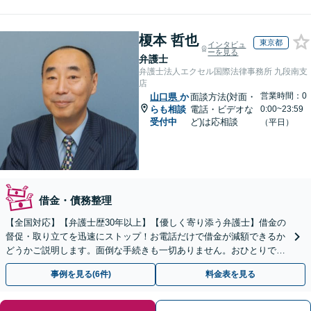
榎本 哲也
東京都
インタビュ
ーを見る
弁護士
弁護士法人エクセル国際法律事務所 九段南支
店
営業時間：0
山口県
か
面談方法(対面・
らも相談
電話・ビデオな
0:00~23:59
受付中
ど)は応相談
（平日）
借金・債務整理
【全国対応】【弁護士歴30年以上】【優しく寄り添う弁護士】借金の
督促・取り立てを迅速にストップ！お電話だけで借金が減額できるか
どうかご説明します。面倒な手続きも一切ありません。おひとりで悩
まず、お気軽にご相談ください。【電話相談可】
事例を見る(6件)
料金表を見る