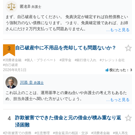
かわらず、更にこれらの方法で当該債務を弁済することを要求するこ
匿名B
弁護士
と。）に違反しています。監督官庁に行政処分を求める、裁判所に仮
まず、自己破産をしてください。 免責決定が確定すれば自然債務とい
処分申請、不退去罪が成立すれば警察に通報などの対応が考えられま
う強制力のない債務になります。 つまり、免責確定後であれば、お姉
す。ご参考にしてください。
さんにだけ２万円支払っても問題ありません。
3
自己破産中に不用品を売却しても問題ないか？
#消費者金融
#個人・プライベート
#奨学金
#銀行借り入れ
#クレジット会社
#自己破産
2026年8月1日
役にたった
3
川添 圭
弁護士
これ以上のことは、運用基準との兼ね合いや弁護士の考え方もあるた
め、担当弁護士へ聞いた方がよいでしょう。
4
詐欺被害でできた借金と元の借金が積み重なり返
済困難
#詐欺被害での債務
#任意整理
#借金返済の相談・交渉
#消費者金融
#個人再生