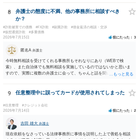
れることになるでしょう。 請求があるまでは、こちらからアクション
を起こす必要はないかと思います。
8
弁護士の態度に不満、他の事務所に相談すべき
か？
#詐欺被害での債務
#FX詐欺
#副業詐欺
#借金返済の相談・交渉
#仮想通貨詐欺
#多重債務
2026年7月15日
役にたった
3
匿名A
弁護士
今時無料相談を受けてくれる事務所もそれなりにあり（WEBで検
索）、また自治体でも無料相談を実施しているのではないかと思いま
すので、実際に複数の弁護士に会って、ちゃんと話を聞いてくれる
方、高圧的ではない方に相談した方が良いでしょう。その弁護士の方
はそもそも事案を把握できていないようですので、御相談の案件につ
いては弁護士として能力不足なのかもしれません。相手にしない方が
9
任意整理中に誤ってカードが使用されてしまった
良いと思います。ただ、仮想通貨詐欺の被害回復は現実的には難しい
かもしれません。
#任意整理
#クレジット会社
2026年7月14日
役にたった
2
吉田 雄大
弁護士
現在依頼をなさっている法律事務所に事情を説明した上で善処を相談