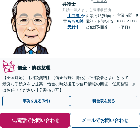
ーを見る
弁護士
弁護士法人ましも法律事務所
営業時間：0
山口県
か
面談方法(対面・
らも相談
電話・ビデオな
8:00~21:00
受付中
ど)は応相談
（平日）
借金・債務整理
【全国対応】【相談無料】【借金分野に特化】ご相談者さまにとって
最良な手続きをご提案！借金の時効援用や信用情報の回復、任意整理
はお任せください【分割払い可】
事例を見る(6件)
料金表を見る
電話でお問い合わせ
メールでお問い合わせ