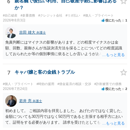
6
親名義で後払い利用、自己破産手続に影響はある
場でアドバイスを行うのも限界があるように思われますので、資料等
か？
を持参のうえ個別に弁護士に相談されることをお勧めします。
#自己破産
#多重債務
#クレジット会社
#リボ払い
#個人・プライベート
2026年8月3日
役にたった
1
吉田 雄大
弁護士
免責判断にはマイナスの影響があります。どの程度マイナスかは金
額、回数、親御さんが当該決済方法を採ることについてどの程度認識
しておられたか等の個別事情に依るとしか言いようがありません。 と
もあれ、依頼しておられる弁護士さんに直ちに具体的状況をお伝えに
なって相談し、善後策を考えることをお勧めします。
7
キャバ嬢と客の金銭トラブル
#個人・プライベート
#時効の援用
#借金返済の相談・交渉
#詐欺被害での債務
2026年7月24日
役にたった
2
若井 亮
弁護士
初めまして。 ご相談内容を拝見しました。 あげたのではなく貸した、
金額についても30万円ではなく50万円であると主張する相手方におい
て、証明をする必要があります。 請求を受けたとしても、もらったも
のであることを伝え、貸したというのであれば証拠を出すよう申し入