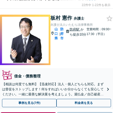
22件中 1-22件を表示
板村 憲作
弁護士
弁護士法人いたむら法律事務所
山
防
防府駅
か
営業時間：09:00~
口
府
|
17:30（平日）
ら徒歩10分
県
市
借金・債務整理
【相談は何度でも無料】【迅速対応】法人・個人どちらも対応。まず
は督促をストップします！何をすればいいか分からなくても安心して
ください。一緒に最善な解決案を考えましょう。過払金／自己破産／
個人再生など幅広く対応。借金問題は解決できます！
事例を見る(7件)
料金表を見る