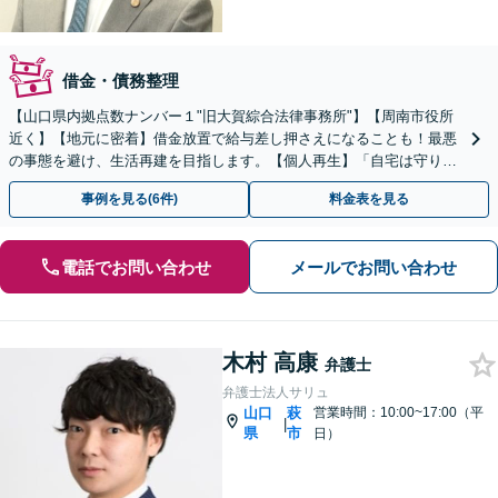
借金・債務整理
【山口県内拠点数ナンバー１"旧大賀綜合法律事務所"】【周南市役所
近く】【地元に密着】借金放置で給与差し押さえになることも！最悪
の事態を避け、生活再建を目指します。【個人再生】「自宅は守りた
い」などご要望があればお気軽にお申し出ください。
事例を見る(6件)
料金表を見る
電話でお問い合わせ
メールでお問い合わせ
木村 高康
弁護士
弁護士法人サリュ
山口
萩
営業時間：10:00~17:00（平
|
県
市
日）