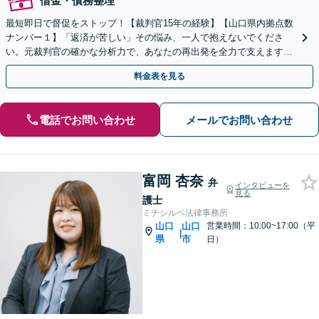
借金・債務整理
最短即日で督促をストップ！【裁判官15年の経験】【山口県内拠点数
ナンバー１】「返済が苦しい」その悩み、一人で抱えないでくださ
い。元裁判官の確かな分析力で、あなたの再出発を全力で支えます｜
自己破産・任意整理・時効のご相談にも対応
料金表を見る
電話でお問い合わせ
メールでお問い合わせ
富岡 杏奈
弁
インタビューを
見る
護士
ミチシルベ法律事務所
山口
山口
営業時間：10:00~17:00（平
|
県
市
日）