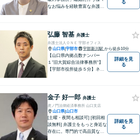
る
なお悩みを経験豊富な弁護士
が解決に導きます。女性スタ
ッフ在籍／男性に話しづらい
内容でも安心「相続に関する
弘藤 智基
相談・年間150件以上」【子
弁護士
連れ相談可】【休日・夜間相
弁護士法人ＯＮＥ 宇部オフィス
談対応】
山口県
宇部市
宇部新川駅
から徒歩10分
|
【山口県内拠点数ナンバー
詳細を見
１”旧大賀綜合法律事務所"】
る
【宇部市役所徒歩５分】ネッ
トワークを活かし、寄り添い
ながらサポートをいたしま
す。お困りの方はお気軽にご
金子 好一郎
相談ください。
弁護士
虎ノ門法律経済事務所 山口支店
山口県
山口市
|
[土曜・夜間も相談可] [初回相
詳細を見
談無料] 弁護士をもっと身近な
る
存在に。専門的で高品質なリ
ーガルサービスを提供しま