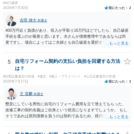
#自己破産
2026年7月30日
役にたった
2
吉田 雄大
弁護士
400万円近く負債があり、収入が手取り16万円ほどでしたら、自己破産
手続を選ぶのが最善と思います。夫さんが債務整理中であるならば尚
更ですし、場合によってはご夫婦とも自己破産を選択する方法もある
と思います。
5
自宅リフォーム契約の支払い負担を回避する方法
は？
#自筆証書遺言の作成
#遺言
#個人・プライベート
#公正証書遺言の作成
2026年7月27日
役にたった
2
王 宣麟
弁護士
懇意にしている男性に自宅のリフォーム費用を立て替えてもらった、
改修工事の契約名義はご自身という状況になりますでしょうか。 もし
そうであれば原則債務を負うのは契約であるため、残代金を捻出して
もらうよう約束した男性に支払いをお願いするしかないように思われ
ます。 入籍した場合でも、原則契約者が単独で全ての債務を負うこと
には変わりがありません。 なかなか対応に難しい案件であり、公開の