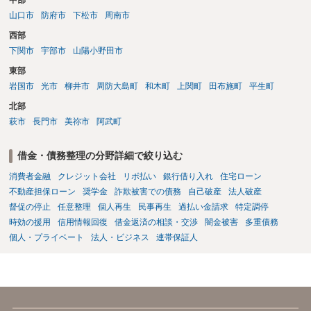
分賠償に回すことも考えられるので、 兼ね合いは考えてみましょう。
山口市
防府市
下松市
周南市
西部
下関市
宇部市
山陽小野田市
東部
岩国市
光市
柳井市
周防大島町
和木町
上関町
田布施町
平生町
北部
萩市
長門市
美祢市
阿武町
借金・債務整理の分野詳細で絞り込む
消費者金融
クレジット会社
リボ払い
銀行借り入れ
住宅ローン
不動産担保ローン
奨学金
詐欺被害での債務
自己破産
法人破産
督促の停止
任意整理
個人再生
民事再生
過払い金請求
特定調停
時効の援用
信用情報回復
借金返済の相談・交渉
闇金被害
多重債務
個人・プライベート
法人・ビジネス
連帯保証人