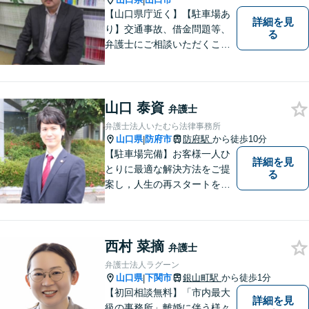
|
【山口県庁近く】【駐車場あ
詳細を見
り】交通事故、借金問題等、
る
弁護士にご相談いただくこと
で解決の道筋が開ける可能性
が高まります。ぜひ一度ご相
談ください。専門知識を有す
る弁護士が、客観的視点から
山口 泰資
弁護士
事案を検討し、最適の解決方
弁護士法人いたむら法律事務所
法を探ります。
山口県
防府市
防府駅
から徒歩10分
|
【駐車場完備】お客様一人ひ
詳細を見
とりに最適な解決方法をご提
る
案し，人生の再スタートをお
手伝い！離婚問題／相続問題
／企業法務など、幅広い法律
トラブルに対応。【初回面談
西村 菜摘
無料】お気軽にご相談くださ
弁護士
い。
弁護士法人ラグーン
山口県
下関市
銀山町駅
から徒歩1分
|
【初回相談無料】「市内最大
詳細を見
級の事務所」離婚に伴う様々