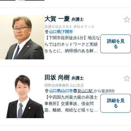
す。
大賀 一慶
弁護士
弁護士法人ＯＮＥ 本社オフィス
山口県
下関市
|
【下関市役所徒歩1分】地元な
詳細を見
らではのネットワークと実績
る
をもとに、納得感のある解決
策をサポート！お悩みの方は
お気軽にご相談ください。
田坂 尚樹
弁護士
岡野法律事務所 山口支店
山口県
山口市
新山口駅
から徒歩6分
|
【中四国九州最大級の弁護士
詳細を見
事務所】交通事故、借金問
る
題、離婚、相続など様々な問
題について、「何度でも無
料」の相談を行っています！
まずはお気軽にご相談くださ