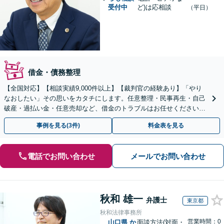
受付中
ど)は応相談
（平日）
借金・債務整理
【全国対応】【相談実績9,000件以上】【裁判官の経験あり】「やり
なおしたい」その思いをカタチにします。任意整理・民事再生・自己
破産・過払い金・任意売却など、借金のトラブルはお任せください。
【初回相談無料】【全国対応可能】
事例を見る(3件)
料金表を見る
電話でお問い合わせ
メールでお問い合わせ
秋和 雄一
弁護士
東京都
秋和法律事務所
営業時間：0
山口県
か
面談方法(対面・