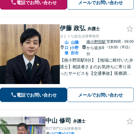
電話でお問い合わせ
メールでお問い合わせ
伊藤 政弘
弁護士
せとうち総合法律事務所
南小野田駅
営業時間：09:00
山
山陽
~19:00（平日）
口
小野
から徒歩9
|
県
田市
分
【南小野田駅9分】【地域に根付いた弁
護士】相談者さまのお気持ちに寄り添
ったサービスを【交通事故】医療調査
を徹底的に行い、然るべき補償を受け
られるようサポートします【相続】事
実調査と判例をリサーチし、不公平感
電話でお問い合わせ
メールでお問い合わせ
のない相続を実現【WEB面談】
中山 修司
弁護士
県庁西門口法律事務所
山口県
山口市