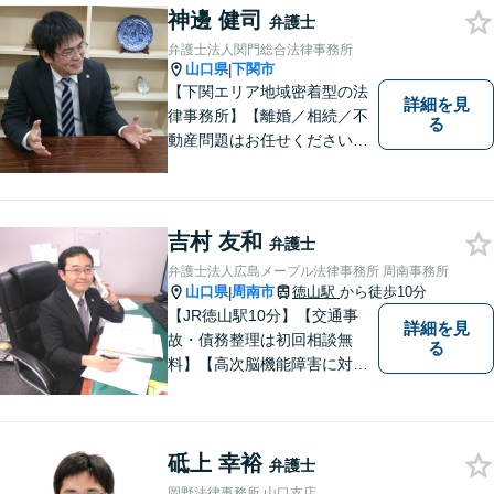
神邊 健司
い！
弁護士
弁護士法人関門総合法律事務所
山口県
下関市
|
【下関エリア地域密着型の法
詳細を見
律事務所】【離婚／相続／不
る
動産問題はお任せください】
法テラス可！小さな問題であ
っても、不安は抱え込まずご
相談ください。お一人おひと
りの声を大切にし、適切な解
吉村 友和
弁護士
決方法をご提案いたします。
弁護士法人広島メープル法律事務所 周南事務所
山口県
周南市
徳山駅
から徒歩10分
|
【JR徳山駅10分】【交通事
詳細を見
故・債務整理は初回相談無
る
料】【高次脳機能障害に対応
可】依頼者の希望や気持ちを
真摯に受け止め、粘り強く対
応。「人生・企業運営のパー
砥上 幸裕
トナー」として、お客さまに
弁護士
寄り添いますので、お気軽に
岡野法律事務所 山口支店