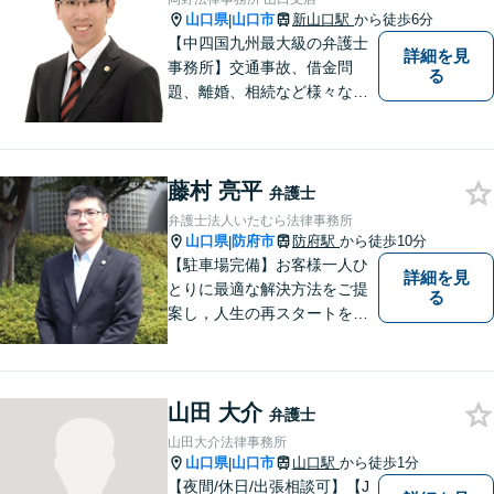
ご相談ください。
山口県
山口市
新山口駅
から徒歩6分
|
【中四国九州最大級の弁護士
詳細を見
事務所】交通事故、借金問
る
題、離婚、相続など様々な問
題について、「何度でも無
料」の相談を行っています！
まずはお気軽にご相談くださ
藤村 亮平
い！
弁護士
弁護士法人いたむら法律事務所
山口県
防府市
防府駅
から徒歩10分
|
【駐車場完備】お客様一人ひ
詳細を見
とりに最適な解決方法をご提
る
案し，人生の再スタートをお
手伝い！離婚問題／相続問題
／企業法務など、幅広い法律
トラブルに対応。【初回面談
山田 大介
無料】お気軽にご相談くださ
弁護士
い。
山田大介法律事務所
山口県
山口市
山口駅
から徒歩1分
|
【夜間/休日/出張相談可】【J