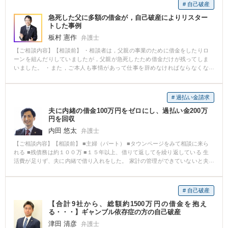
# 自己破産
急死した父に多額の借金が，自己破産によりリスター
トした事例
板村 憲作
弁護士
【ご相談内容】【相談前】 ・相談者は，父親の事業のために借金をしたりロ
ーンを組んだりしていましたが，父親が急死したため借金だけが残ってしま
いました。 ・また，ご本人も事情があって仕事を辞めなければならなくな
り，借金返済の目途が立たず，途方に暮れて相談に来られました。 【相談
後】 ・調査したところ，４社に対して約４００万円の借金が判明しました。
・事情により，すぐに働くことができなかったため，自己破産をして借金を
# 過払い金請求
免責してもらい，新たな生活を始めることができました。 【弁護士からのコ
夫に内緒の借金100万円をゼロにし、過払い金200万
メント】 ・相続による債務と連帯保証による債務があり，また，父親主導で
円を回収
手続きを行ったローンなどがありましたが，無事，手続きが終了しました。
内田 悠太
弁護士
【ご相談内容】【相談前】 ■主婦（パート） ■タウンページをみて相談に来ら
れる ■残債務は約１００万 ■１５年以上、借りて返してを繰り返している 生
活費が足りず、夫に内緒で借り入れをした。 家計の管理ができていないと夫
から怒られるのではないかと思い、相談できなかった。 当時は、正社員とし
て働いていたので、ボーナスが出たときに多めに返したりしていたが、やは
り生活費が足りなくなり、再度お金を借りたりしていた。 １５年以上、借り
# 自己破産
て返してということを繰り返していた。 長い間、借金に追われた生活で本当
【合計9社から、総額約1500万円の借金を抱え
に苦しい思いをしていた。 高齢になり、収入も少なくなったので、勇気を出
る・・・】ギャンブル依存症の方の自己破産
して相談することにした。 【相談後】 １ 借金、約１００万円はゼロにな
る。 ２ 過払い金（取り戻し金）の合計額は、約２００万円 で解決
津田 清彦
弁護士