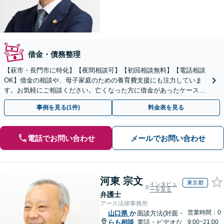
借金・債務整理
【萩市・長門市に特化】【夜間相談可】【初回相談無料】【電話相談
OK】借金の相談や、母子家庭のための養育費支援にも注力していま
す。お気軽にご相談ください。亡くなった方に借金があったケースも
柔軟な解決を図ります。
事例を見る(1件)
料金表を見る
電話でお問い合わせ
メールでお問い合わせ
河東 宗文
東京都
インタビュ
ーを見る
弁護士
アース法律事務所
営業時間：0
山口県
か
面談方法(対面・
らも相談
電話・ビデオな
9:00~21:00