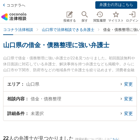
弁護士の方はこちら
ココナラへ
投稿する
探す
閲覧履歴
マイリスト
ログイン
ココナラ法律相談
山口県で法律相談できる弁護士
借金・債務整理に強
山口県の借金・債務整理に強い弁護士
山口県で借金・債務整理に強い弁護士が22名見つかりました。初回面談無料や
休日面談に対応している弁護士、解決事例を持つ弁護士なども掲載中。さらに
山口市や下関市、防府市などの地域条件で弁護士を絞り込めます。消費者金融
の債務整理やクレジット会社の債務整理、リボ払いの債務整理等の細かな分野
での絞り込み検索もでき便利です。特に弁護士法人いたむら法律事務所の板村
エリア
山口県
変更
憲作弁護士や弁護士法人ＯＮＥ 下関オフィスの三島 大樹弁護士、弁護士法人ラ
グーンの内田 悠太弁護士のプロフィール情報や弁護士費用、強みなどが注目さ
相談内容
借金・債務整理
変更
れています。『山口県で土日や夜間に発生した借金・債務整理のトラブルを今
すぐに弁護士に相談したい』『借金・債務整理のトラブル解決の実績豊富な近
くの弁護士を検索したい』『初回相談無料で借金・債務整理を法律相談できる
詳細条件
未選択
変更
山口県内の弁護士に相談予約したい』などでお困りの相談者さんにおすすめで
す。
22
人の弁護士が見つかりました
(検索結果について詳しくは
こちら
)