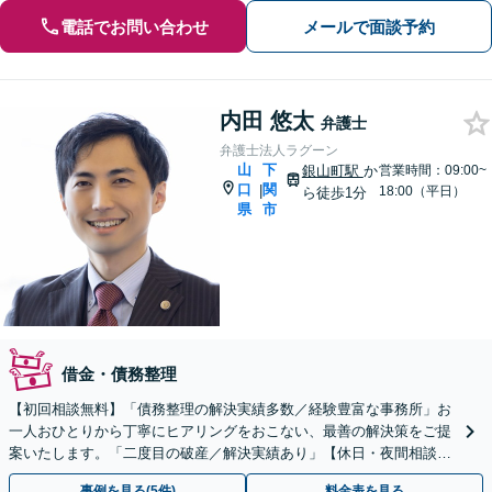
電話でお問い合わせ
メールで面談予約
内田 悠太
弁護士
弁護士法人ラグーン
山
下
銀山町駅
か
営業時間：09:00~
口
関
|
18:00（平日）
ら徒歩1分
県
市
借金・債務整理
【初回相談無料】「債務整理の解決実績多数／経験豊富な事務所」お
一人おひとりから丁寧にヒアリングをおこない、最善の解決策をご提
案いたします。「二度目の破産／解決実績あり」【休日・夜間相談
可】
事例を見る(5件)
料金表を見る