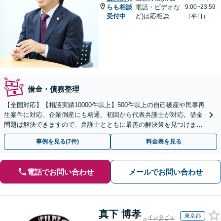
らも相談
電話・ビデオな
9:00~23:59
受付中
ど)は応相談
（平日）
借金・債務整理
【全国対応】【相談実績10000件以上】500件以上の自己破産や民事再
生案件に対応、企業倒産にも精通。初回から代表弁護士が対応。借金
問題は解決できますので、弁護士とともに最善の解決策を見つけまし
ょう【初回相談無料】【法テラス利用可】
事例を見る(7件)
料金表を見る
電話でお問い合わせ
メールでお問い合わせ
真下 博孝
東京都
インタビュ