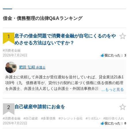
は、原則として、相続を知ったときから3ヶ月以内に行う必要がありました
ができ,裁量免責を受けることに成功しました。 【コメント】 原則として,ギ
が、本件では、すでに4年が過ぎていました。 そのため、相続の放棄は簡単で
ャンブルで作ってしまった借金は,免責不許可となる事情です。したがって,破
はないと考えました。 一方で、②時効援用や③任意整理では、他に借金があ
産手続を利用して借金の免責を受けるということはできないようにも思われ
った場合に、その都度、私達専門家が対応しないといけません。 これでは、
ています。 しかし,裁判官の裁量で免責許可決定を行う道は残されています。
借金・債務整理の法律Q&Aランキング
相談者の負担が大きくなってしまいます。 そこで、私は、簡単ではないです
なぜ返せない借金を作るまでになってしまったのか,どうすれば今後返せなく
が、3年前の相続について、相続の放棄を行う方針をとりました。 相談者と打
なるまでギャンブルをしないようにできるのかなどを考え,反省した態度を見
ち合わせを行い、死亡時すぐに相続の放棄ができなかったことに正当な理由
せるなどして,裁量免責を受けることは可能です。 ギャンブルで作ってしまっ
1
があることを説明し、裁判所に受理をしてもらいました。 相続の放棄が受理
息子の借金問題で消費者金融が自宅にくるのをや
た借金だからといって破産手続を諦めないでください。 一度,ご相談にこられ
された結果、督促状を送っていた債権者は、回収をあきらめました。 そし
てください。
めさせる方法はないですか？
て、相続の放棄の受理証明書を相談者に交付し、今後、他の債権者から連絡
がきても、これを渡すようアドバイスをしました。 これにより、相談者は、
#消費者金融
無事、借金を解決することができました。
2026年7月24日
役にたった
3
肥田 弘昭
弁護士
弁護士に依頼して弁護士が受任通知を送付していれば、貸金業法21条1
項9号（九 債務者等が、貸付けの契約に基づく債権に係る債務の処理
を弁護士、弁護士法人若しくは弁護士・外国法事務弁護士共同法人若
しくは司法書士若しくは司法書士法人（以下この号において「弁護士
等」という。）に委託し、又はその処理のため必要な裁判所における
民事事件に関する手続をとり、弁護士等又は裁判所から書面によりそ
2
自己破産申請前にお金を
の旨の通知があつた場合において、正当な理由がないのに、債務者等
に対し、電話をかけ、電報を送達し、若しくはファクシミリ装置を用
#消費者金融
#自己破産
#多重債務
#クレジット会社
#リボ払い
#銀行借り入れ
いて送信し、又は訪問する方法により、当該債務を弁済することを要
2026年7月22日
役にたった
8
求し、これに対し債務者等から直接要求しないよう求められたにもか