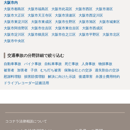
大阪市内
大阪市都島区
大阪市福島区
大阪市此花区
大阪市西区
大阪市港区
大阪市大正区
大阪市天王寺区
大阪市浪速区
大阪市西淀川区
大阪市東淀川区
大阪市東成区
大阪市生野区
大阪市旭区
大阪市城東区
大阪市阿倍野区
大阪市住吉区
大阪市東住吉区
大阪市西成区
大阪市淀川区
大阪市鶴見区
大阪市住之江区
大阪市平野区
大阪市北区
大阪市中央区
交通事故の分野詳細で絞り込む
自動車事故
バイク事故
自転車事故
死亡事故
人身事故
物損事故
被害者
加害者
子供
むち打ち被害
保険会社との交渉
過失割合の交渉
慰謝料増額
損害賠償増額
解決に向けた示談
後遺障害
弁護士費用特約
ドライブレコーダー証拠活用
ココナラ法律相談について