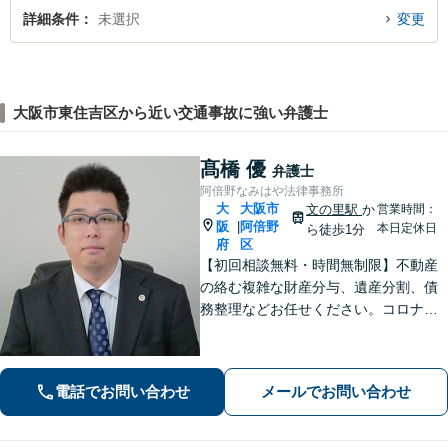
詳細条件
未選択
変更
大阪市東住吉区から近い交通事故に強い弁護士
髙橋 優
弁護士
阿倍野なみはや法律事務所
大
大阪市
文の里駅
か
営業時間：
阪
阿倍野
|
本日定休日
ら徒歩1分
府
区
【初回相談無料・時間無制限】不動産
の絡む複雑な財産分与、遺産分割、債
務整理などお任せください。コロナ禍
でお困りの方のご相談を積極的に受け
ております。一人ひとりの不安に寄り
添い、皆さまが安心して暮らせるよ
電話でお問い合わせ
メールでお問い合わせ
う、全力でお守りします。