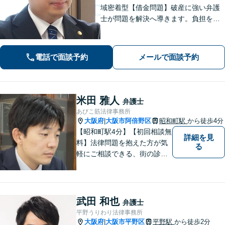
域密着型【借金問題】破産に強い弁護
士が問題を解決へ導きます。負担を減
らし新たなスタートを支援【離婚問
題】不貞の慰謝料請求、離婚協議・調
停、熟年離婚に対応。お一人で悩まず
電話で面談予約
メールで面談予約
ご相談ください。【夜間休日対応可】
米田 雅人
弁護士
あびこ筋法律事務所
大阪府
大阪市阿倍野区
昭和町駅
から徒歩4分
|
【昭和町駅4分】【初回相談無
詳細を見
料】法律問題を抱えた方が気
る
軽にご相談できる、街の診療
所のような親しみやすい環境
づくりをしております。離婚/
相続/不動産/債務整理など幅広
い分野に対応しております。
武田 和也
弁護士
お気軽にご相談ください。
平野うりわり法律事務所
【夜間・休日対応可】
大阪府
大阪市平野区
平野駅
から徒歩2分
|