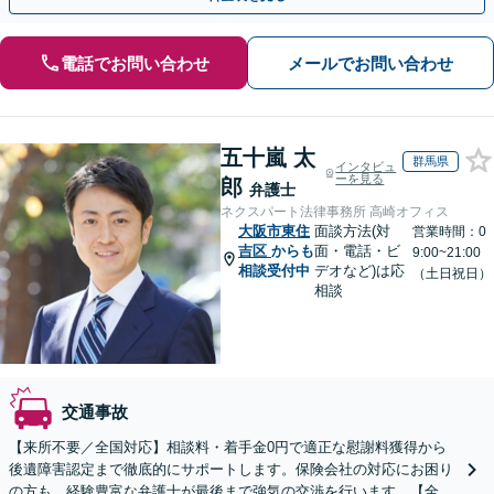
電話でお問い合わせ
メールでお問い合わせ
五十嵐 太
群馬県
インタビュ
ーを見る
郎
弁護士
ネクスパート法律事務所 高崎オフィス
大阪市東住
面談方法(対
営業時間：0
吉区
からも
面・電話・ビ
9:00~21:00
相談受付中
デオなど)は応
（土日祝日）
相談
交通事故
【来所不要／全国対応】相談料・着手金0円で適正な慰謝料獲得から
後遺障害認定まで徹底的にサポートします。保険会社の対応にお困り
の方も、経験豊富な弁護士が最後まで強気の交渉を行います。【全国