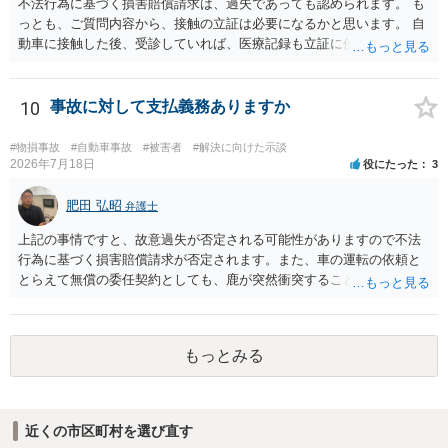
不法行為に基づく損害賠償請求は、過失であっても認められます。 も
っとも、ご質問内容から、接触の立証は必要になるかと思います。 自
動車に接触した後、受診していれば、医療記録も立証に使えるかと思
います。 いずれにせよ、多角的に検討する必要がありますので、弁護
士にご相談ください。
10
事故に対して支払義務ありますか
#物損事故
#自動車事故
#被害者
#解決に向けた示談
2026年7月18日
役にたった
3
肥田 弘昭
弁護士
上記の事情ですと、故意過失が否定される可能性がありますので不法
行為に基づく損害賠償請求が否定されます。また、車の運転の依頼と
とらえて無償の委任契約としても、鹿が突然衝突することは予見がで
きませんので善管注意義務違反は否定され債務不履行に基づく損害賠
償請求も成立しない可能性があります。以上の理由から支払義務は否
定される可能性が高いです。ご参考にしてください。
もっとみる
近くの市区町村を選び直す