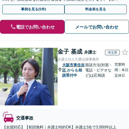
13拠点】お気軽にご相談ください。
事例を見る(5件)
料金表を見る
電話でお問い合わせ
メールでお問い合わせ
金子 基成
弁護士
埼玉県
弁護士法人九重法律事務所
営業時
大阪市東住吉
面談方法(対面・
区
からも相
電話・ビデオな
間：本日
談受付中
ど)は応相談
定休日
交通事故
【全国対応】【初回無料｜弁護士特約OK】弁護士3名で3,000件以上