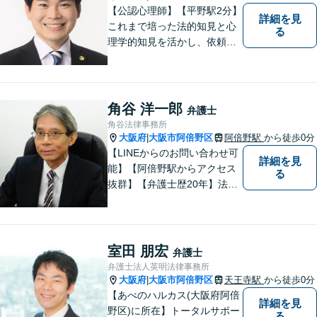
【公認心理師】【平野駅2分】
詳細を見
これまで培った法的知見と心
る
理学的知見を活かし、依頼者
様の不安や悩みに寄り添いな
がら、問題解決に向けて尽力
いたします。 どんなお悩みで
も、まずはご相談ください。
角谷 洋一郎
弁護士
角谷法律事務所
大阪府
大阪市阿倍野区
阿倍野駅
から徒歩0分
|
【LINEからのお問い合わせ可
詳細を見
能】【阿倍野駅からアクセス
る
抜群】【弁護士歴20年】法テ
ラス・弁護士費用特約の利用
が可能です。丁寧なヒアリン
グ・他士業連携によるワンス
トップ対応が強み！交通事故
室田 朋宏
弁護士
／遺産分割／離婚／債務整理
弁護士法人英明法律事務所
／その他
大阪府
大阪市阿倍野区
天王寺駅
から徒歩0分
|
【あべのハルカス(大阪府阿倍
詳細を見
野区)に所在】トータルサポー
る