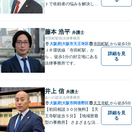
トで依頼者の悩みを解決しま
す。
藤本 浩平
弁護士
寺田町駅前法律事務所
大阪府
大阪市天王寺区
寺田町駅
から徒歩1分
|
ＪＲ環状線「寺田町駅」か
詳細を見
ら， 徒歩1分の好立地にある
る
法律事務所です。
井上 信
弁護士
あべの総合法律事務所
大阪府
大阪市阿倍野区
天王寺駅
から徒歩5分
|
【初回相談３０分無料】【天
詳細を見
王寺駅徒歩５分】【地域密着
る
型の事務所】 さまざまな法律
問題について相談者・依頼者