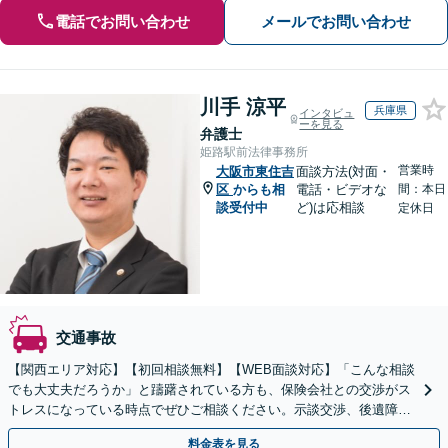
電話でお問い合わせ
メールでお問い合わせ
川手 涼平
兵庫県
インタビュ
ーを見る
弁護士
姫路駅前法律事務所
営業時
大阪市東住吉
面談方法(対面・
区
からも相
電話・ビデオな
間：本日
談受付中
ど)は応相談
定休日
交通事故
【関西エリア対応】【初回相談無料】【WEB面談対応】「こんな相談
でも大丈夫だろうか」と躊躇されている方も、保険会社との交渉がス
トレスになっている時点でぜひご相談ください。示談交渉、後遺障害
等級認定、過失割合などすべて対応【休日・夜間相談可】
料金表を見る