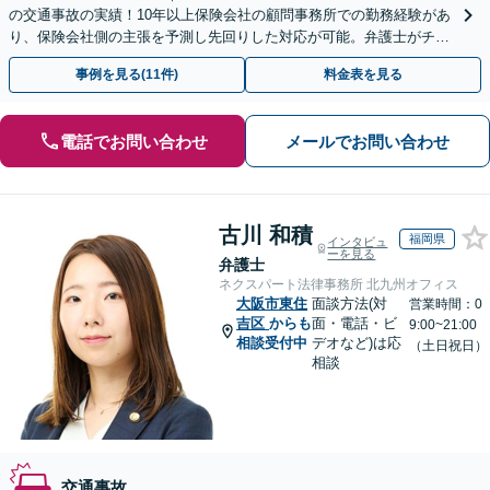
の交通事故の実績！10年以上保険会社の顧問事務所での勤務経験があ
り、保険会社側の主張を予測し先回りした対応が可能。弁護士がチー
ムとなり示談交渉、休業損害、後遺障害等に対応。
事例を見る(11件)
料金表を見る
電話でお問い合わせ
メールでお問い合わせ
古川 和積
福岡県
インタビュ
ーを見る
弁護士
ネクスパート法律事務所 北九州オフィス
大阪市東住
面談方法(対
営業時間：0
吉区
からも
面・電話・ビ
9:00~21:00
相談受付中
デオなど)は応
（土日祝日）
相談
交通事故