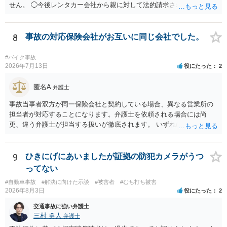
せん。 ◯今後レンタカー会社から親に対して法的請求される可能性は
ありますか？ →原則として支払い義務がない以上請求される可能性は
低いでしょう。 ◯親である私は今後どう対応すべきでしょうか？ →債
権者に対してご自身は支払いを拒み、請求するのであれば本人に対し
8
事故の対応保険会社がお互いに同じ会社でした。
て請求するよう言う程度かと思います。
#バイク事故
2026年7月13日
役にたった
2
匿名A
弁護士
事故当事者双方が同一保険会社と契約している場合、異なる営業所の
担当者が対応することになります。弁護士を依頼される場合には尚
更、違う弁護士が担当する扱いが徹底されます。 いずれにしても、交
渉それ自体は別異の保険会社が動く場合と変わらず進んでいきます。
9
ひきにげにあいましたが証拠の防犯カメラがうつ
ってない
#自動車事故
#解決に向けた示談
#被害者
#むち打ち被害
2026年8月3日
役にたった
2
交通事故に強い弁護士
三村 勇人
弁護士