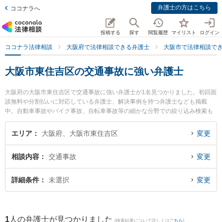
弁護士の方はこちら
ココナラへ
投稿する
探す
閲覧履歴
マイリスト
ログイン
ココナラ法律相談
大阪府で法律相談できる弁護士
大阪市で法律相談で
大阪市東住吉区の交通事故に強い弁護士
大阪府の大阪市東住吉区で交通事故に強い弁護士が1名見つかりました。初回面
談無料や分割払いに対応している弁護士、解決事例を持つ弁護士なども掲載
中。自動車事故やバイク事故、自転車事故等の細かな分野での絞り込み検索も
でき便利です。特に片岸法律事務所の片岸 寿文弁護士のプロフィール情報や弁
護士費用、強みなどが注目されています。『大阪市東住吉区で土日や夜間に発
エリア
大阪府、大阪市東住吉区
変更
生した交通事故のトラブルを今すぐに弁護士に相談したい』『交通事故のトラ
ブル解決の実績豊富な近くの弁護士を検索したい』『初回相談無料で交通事故
相談内容
交通事故
変更
を法律相談できる大阪市東住吉区内の弁護士に相談予約したい』などでお困り
の相談者さんにおすすめです。
詳細条件
未選択
変更
1
人の弁護士が見つかりました
(検索結果について詳しくは
こちら
)