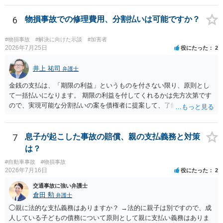
上がるかと思います。ご参考にしてください。
6
物損事故での修理費用、分割払いは可能ですか？
#物損事故
#解決に向けた示談
#加害者
2026年7月25日
役にたった
2
井上 祐司
弁護士
金銭の支払は、「期限の利益」というものを付さない限り、原則とし
て一括払いになります。 期限の利益を付してくれるかは先方次第です
ので、実現可能な分割払いの案を債権者に提案して、了解してもらえ
れば分割払いは可能です。
7
息子が起こした事故の賠償、親の支払義務と対策
は？
#自動車事故
#物損事故
2026年7月16日
役にたった
2
交通事故に強い弁護士
倉田 勲
弁護士
◯親に法的な支払義務はありますか？ →法的に親子は別ですので、成
人している子どもの債務について原則として親に支払い義務はありま