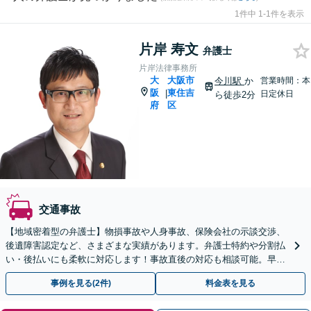
1件中 1-1件を表示
片岸 寿文
弁護士
片岸法律事務所
大
大阪市
今川駅
か
営業時間：本
阪
東住吉
|
日定休日
ら徒歩2分
府
区
交通事故
【地域密着型の弁護士】物損事故や人身事故、保険会社の示談交渉、
後遺障害認定など、さまざまな実績があります。弁護士特約や分割払
い・後払いにも柔軟に対応します！事故直後の対応も相談可能。早め
に弁護士に相談し、有利な示談交渉を！【今川駅2分】
事例を見る(2件)
料金表を見る