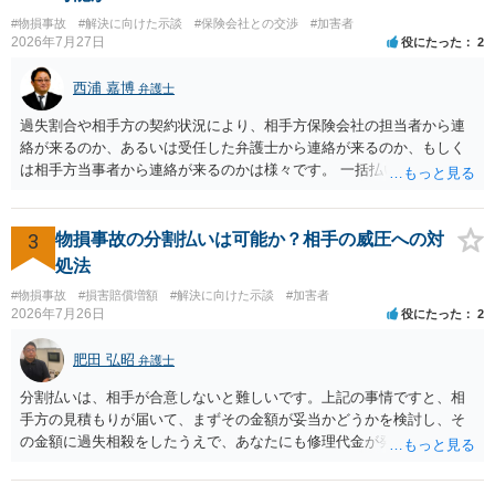
をお勧めいたします。 ・相手方保険会社から届いている示談金額の提
#物損事故
#解決に向けた示談
#保険会社との交渉
#加害者
示書類 ・叔母様の診断名、けがの内容 ・治療開始日及び治療終了日
2026年7月27日
役にたった
2
・入院の有無、通院回数 ・現在も症状が残っているか ・叔母様ご本人
やご家族等が加入している保険に、今回の事故で利用できる弁護士費
西浦 嘉博
弁護士
用特約が付帯しているか なお、被害者は叔母様ご本人となりますの
で、弁護士が受任する場合には、叔母様ご本人の依頼意思等を確認す
過失割合や相手方の契約状況により、相手方保険会社の担当者から連
る必要があります。日本語での十分な意思疎通が難しいとのことです
絡が来るのか、あるいは受任した弁護士から連絡が来るのか、もしく
ので、そのあたりのご事情も踏まえて、依頼意思の確認方法等を検討
は相手方当事者から連絡が来るのかは様々です。 一括払いや分割払い
する必要があると思われます。
は、和解交渉の際の条件となります。 相手方が相談者さんの損害賠償
金の支払いにつき、分割払いに合意すれば、和解は可能です。 他方で
合意しなければ和解できないことになります。 今後の見通しを知る為
3
物損事故の分割払いは可能か？相手の威圧への対
に、交渉の方向性につき、最寄りの法律事務所で相談だけでもされる
処法
ことも検討ください。
#物損事故
#損害賠償増額
#解決に向けた示談
#加害者
2026年7月26日
役にたった
2
肥田 弘昭
弁護士
分割払いは、相手が合意しないと難しいです。上記の事情ですと、相
手方の見積もりが届いて、まずその金額が妥当かどうかを検討し、そ
の金額に過失相殺をしたうえで、あなたにも修理代金が発生している
のであれば、過失相殺後の相互の金額について相殺して、その残額を
分割払いにしたいとの示談案を提案するのが良いかと思います。威圧