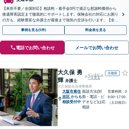
【来所不要／全国対応】相談料・着手金0円で適正な慰謝料獲得から
後遺障害認定まで徹底的にサポートします。保険会社の対応にお困り
の方も、経験豊富な弁護士が最後まで強気の交渉を行います。【全国
13拠点】お気軽にご相談ください。
事例を見る(5件)
料金表を見る
電話でお問い合わせ
メールでお問い合わせ
大久保 勇
京都府
インタビュ
ーを見る
輝
弁護士
大久保総合法律事務所
大阪市東住
面談方法(対
営業時間：0
吉区
からも
面・電話・ビ
9:00~17:00
相談受付中
デオなど)は応
（土日祝日）
相談