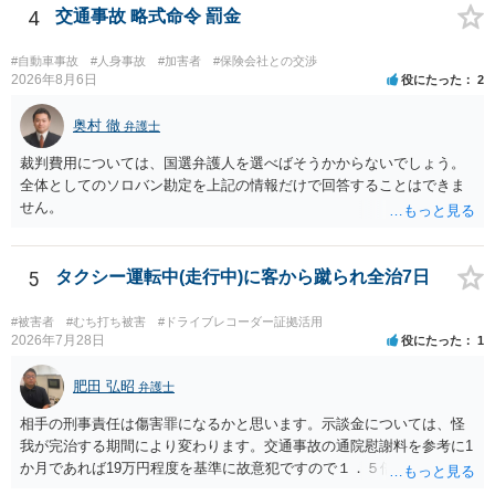
されるのであれば、斡旋、仲裁、民事調停を利用しては如何でしょう
4
交通事故 略式命令 罰金
か。ご参考にしてください。
#自動車事故
#人身事故
#加害者
#保険会社との交渉
2026年8月6日
役にたった
2
奥村 徹
弁護士
裁判費用については、国選弁護人を選べばそうかからないでしょう。
全体としてのソロバン勘定を上記の情報だけで回答することはできま
せん。
5
タクシー運転中(走行中)に客から蹴られ全治7日
#被害者
#むち打ち被害
#ドライブレコーダー証拠活用
2026年7月28日
役にたった
1
肥田 弘昭
弁護士
相手の刑事責任は傷害罪になるかと思います。示談金については、怪
我が完治する期間により変わります。交通事故の通院慰謝料を参考に1
か月であれば19万円程度を基準に故意犯ですので１．５倍か2倍程度す
る金額が相場かと思います。完治の期間が延びればその分慰謝料額も