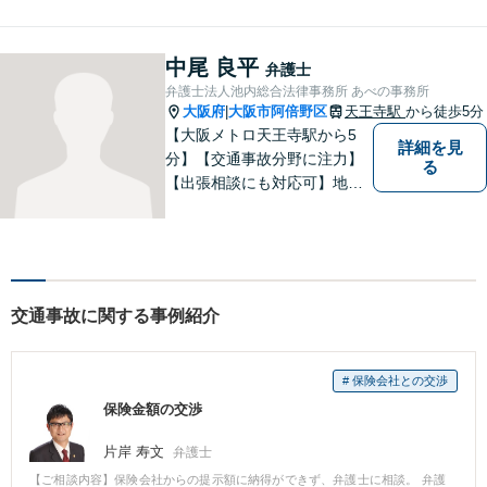
の立場に立って、親身に助
言・活動します。 交通事故、
相続、インターネット上のト
中尾 良平
弁護士
ラブルに注力！！
弁護士法人池内総合法律事務所 あべの事務所
大阪府
大阪市阿倍野区
天王寺駅
から徒歩5分
|
【大阪メトロ天王寺駅から5
詳細を見
分】【交通事故分野に注力】
る
【出張相談にも対応可】地元
大阪市で法律問題にお困りの
方々に全力でサポートいたし
ます。個人・法人を問わず、
幅広い法律サービスを提供い
たします。お気軽にご相談く
交通事故に関する事例紹介
ださい。
# 保険会社との交渉
保険金額の交渉
片岸 寿文
弁護士
【ご相談内容】保険会社からの提示額に納得ができず、弁護士に相談。 弁護