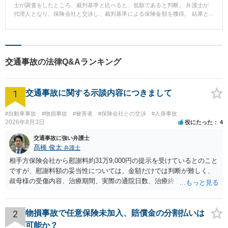
士が調査をしたところ、裁判基準と比べると、低額であると判断。 弁護士が
代理人となり、保険会社と交渉し、裁判基準による保険金額を獲得。 結果と
して保険金額の増額交渉に成功した。
交通事故の法律Q&Aランキング
1
交通事故に関する示談内容につきまして
#自動車事故
#物損事故
#被害者
#保険会社との交渉
#人身事故
2026年8月3日
役にたった
4
交通事故に強い弁護士
髙橋 俊太
弁護士
相手方保険会社から慰謝料約31万9,000円の提示を受けているとのこと
ですが、慰謝料額の妥当性については、金額だけでは判断が難しく、
叔母様の受傷内容、治療期間、実際の通院日数、治療終了の経緯、後
遺症の有無、相手方保険会社から提示されている示談内容の内訳等を
確認する必要があります。保険会社から提示される慰謝料額について
は、弁護士が介入することにより増額を検討できる場合がありますの
2
物損事故で任意保険未加入、賠償金の分割払いは
で、以下の資料・情報を準備した上で、弁護士に個別に相談すること
可能か？