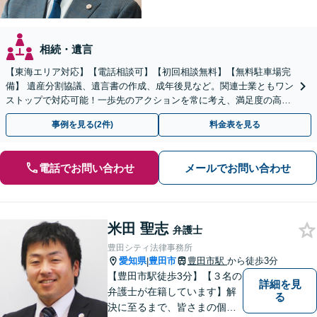
相続・遺言
【東海エリア対応】【電話相談可】【初回相談無料】【無料駐車場完
備】 遺産分割協議、遺言書の作成、成年後見など。関連士業ともワン
ストップで対応可能！一歩先のアクションを常に考え、満足度の高い
解決を目指します
事例を見る(2件)
料金表を見る
電話でお問い合わせ
メールでお問い合わせ
米田 聖志
弁護士
豊田シティ法律事務所
愛知県
豊田市
豊田市駅
から徒歩3分
|
【豊田市駅徒歩3分】【３名の
詳細を見
弁護士が在籍しています】解
る
決に至るまで、皆さまの個別