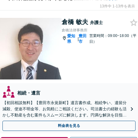
13件中 1-13件を表示
倉橋 敏夫
弁護士
倉橋法律事務所
愛知
豊田
営業時間：09:00~18:00（平
|
県
市
日）
相続・遺言
【初回相談無料】【豊田市永覚新町】遺言書作成、相続争い、遺留分
減殺、使途不明金等、お気軽にご相談ください。司法書士の経験も活
かし不動産を含む案件もスムーズに解決します。円満な解決を目指
し、近隣地区の方から多数ご相談いただいています。
料金表を見る