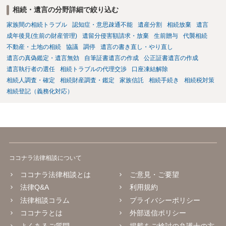
相続・遺言の分野詳細で絞り込む
家族間の相続トラブル
認知症・意思疎通不能
遺産分割
相続放棄
遺言
成年後見(生前の財産管理)
遺留分侵害額請求・放棄
生前贈与
代襲相続
不動産・土地の相続
協議
調停
遺言の書き直し・やり直し
遺言の真偽鑑定・遺言無効
自筆証書遺言の作成
公正証書遺言の作成
遺言執行者の選任
相続トラブルの代理交渉
口座凍結解除
相続人調査・確定
相続財産調査・鑑定
家族信託
相続手続き
相続税対策
相続登記（義務化対応）
ココナラ法律相談について
ココナラ法律相談とは
ご意見・ご要望
法律Q&A
利用規約
法律相談コラム
プライバシーポリシー
ココナラとは
外部送信ポリシー
よくあるご質問
掲載をご検討の弁護士の方