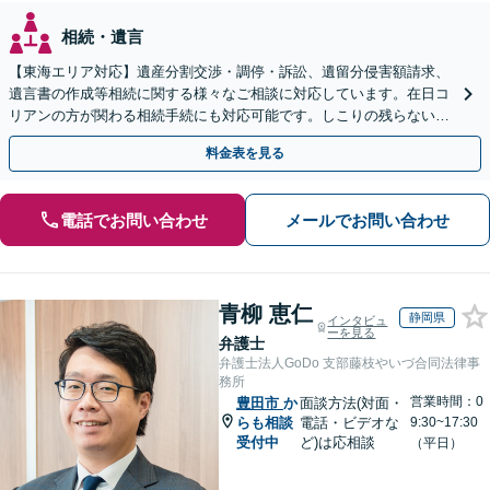
相続・遺言
【東海エリア対応】遺産分割交渉・調停・訴訟、遺留分侵害額請求、
遺言書の作成等相続に関する様々なご相談に対応しています。在日コ
リアンの方が関わる相続手続にも対応可能です。しこりの残らない解
決を特に意識しています。
料金表を見る
電話でお問い合わせ
メールでお問い合わせ
青柳 恵仁
静岡県
インタビュ
ーを見る
弁護士
弁護士法人GoDo 支部藤枝やいづ合同法律事
務所
営業時間：0
豊田市
か
面談方法(対面・
らも相談
電話・ビデオな
9:30~17:30
受付中
ど)は応相談
（平日）