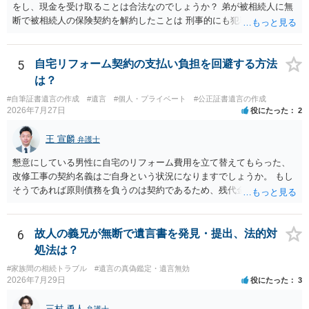
をし、現金を受け取ることは合法なのでしょうか？ 弟が被相続人に無
断で被相続人の保険契約を解約したことは 刑事的にも犯罪となる可能
性があり、民事的には無効だと思います。 保険会社で解約の際に提出
された書類のコピーを取得して、弁護士に面談で詳しい事情を話して
相談 されたら良いと思います。
5
自宅リフォーム契約の支払い負担を回避する方法
は？
#自筆証書遺言の作成
#遺言
#個人・プライベート
#公正証書遺言の作成
2026年7月27日
役にたった
2
王 宣麟
弁護士
懇意にしている男性に自宅のリフォーム費用を立て替えてもらった、
改修工事の契約名義はご自身という状況になりますでしょうか。 もし
そうであれば原則債務を負うのは契約であるため、残代金を捻出して
もらうよう約束した男性に支払いをお願いするしかないように思われ
ます。 入籍した場合でも、原則契約者が単独で全ての債務を負うこと
には変わりがありません。 なかなか対応に難しい案件であり、公開の
6
故人の義兄が無断で遺言書を発見・提出、法的対
場でアドバイスを行うのも限界があるように思われますので、資料等
処法は？
を持参のうえ個別に弁護士に相談されることをお勧めします。
#家族間の相続トラブル
#遺言の真偽鑑定・遺言無効
2026年7月29日
役にたった
3
三村 勇人