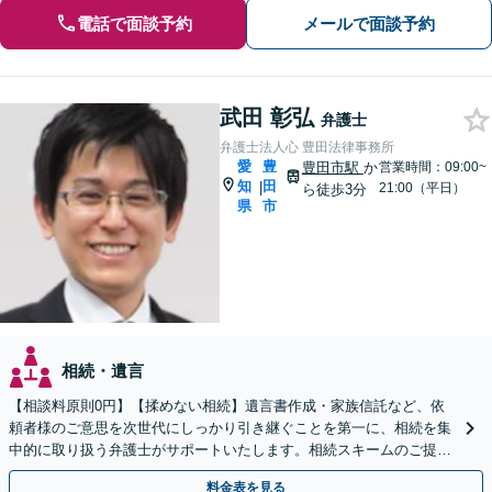
電話で面談予約
メールで面談予約
武田 彰弘
弁護士
弁護士法人心 豊田法律事務所
愛
豊
豊田市駅
か
営業時間：09:00~
知
田
|
21:00（平日）
ら徒歩3分
県
市
相続・遺言
【相談料原則0円】【揉めない相続】遺言書作成・家族信託など、依
頼者様のご意思を次世代にしっかり引き継ぐことを第一に、相続を集
中的に取り扱う弁護士がサポートいたします。相続スキームのご提案
から遺言執行まで責任を持って対応させていただきます。
料金表を見る