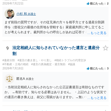
2026年7月22日
役にたった
2
性はそれほど高くない（立証のハードルは非常に高い）ということが
言えると思います。
小杉 和
弁護士
まず前段の質問ですが、その従兄弟の方々を相手方とする遺産分割調
停を（曾祖父の最後の住所地を管轄する）家庭裁判所に申し立てるこ
とが考えられます。裁判所からの呼出しがあれば応答する可能性がま
だあるのではないでしょうか。 後段の質問については、相続放棄は可
能と思われます。時間が思った以上にないので必要書類をてきぱきと
揃える必要があります。その点是非御注意ください。
9
法定相続人に知らされていなかった遺言と遺産分
割
#遺産分割
#遺言の書き直し・やり直し
#相続トラブルの代理交渉
#不動産・土地の相続
#遺言の真偽鑑定・遺言無効
#協議
2026年7月18日
役にたった
3
匿名A
弁護士
・当初法定相続人に知らされなかった公正証書遺言は有効なものです
か。 →有効です。知らせる必要はありません。 ・上記のような状況で
の遺言の書き換えは、叔父に瑕疵がありますか。→無いです。 ・分割
する場合の比率は、現状で、客観的に見てどの程度が妥当と考えられ
ますか。 →本人が自由に決められますので、どこが妥当とは言えない