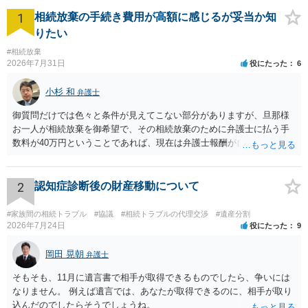
1
相続放棄の手続き費用が高額に感じるが妥当か知
りたい
#相続放棄
2026年7月31日
役にたった
6
小杉 和
弁護士
御質問だけでは色々と条件が見えてこない部分がありますが、旦那様
お一人が相続放棄を御希望で、その相続放棄のために弁護士に払う手
数料が40万円ということであれば、現在は弁護士報酬が自由化されて
いるとはいえ、相当高額という印象です。私のところではその4分の1
です。 ただ、弁護士に払う手数料とは別に戸籍の用意に一定の実費が
かかることになりますので、その費用も支払うべきものとして頭に置
2
認知症診断後の財産移動について
いておいてください。 話を元に戻して、弁護士に対する手数料です
が、旦那様の収入や財産にもよりますが、法テラスに御連絡なさって
#家族間の相続トラブル
#協議
#相続トラブルの代理交渉
#遺産分割
弁護士との相談を予約して受任してもらうのが一番安上がりでしょ
2026年7月24日
役にたった
9
う。数万円でやってくれるはずです。 ただ、法テラスは予約が取りづ
らい（希望者が多く予約できてもしばらく先になる）ようですので、
岡田 晃朝
弁護士
比較的短い熟慮期間のことを考えると、来週早々すぐにでも御連絡す
そもそも、11月に遺言書で相手が取得できるものでしたら、争いには
る方が良いでしょう。 もし法テラスが御利用になれない、あるいは時
なりません。 例えば遺言では、あなたが取得できるのに、相手が取り
間がない等であれば、相続を取扱分野としている弁護士を適宜探し
込んだのでしたらそうでしょうね。
（WEB等で）、問い合わせてみることです。相続を扱う弁護士でも相