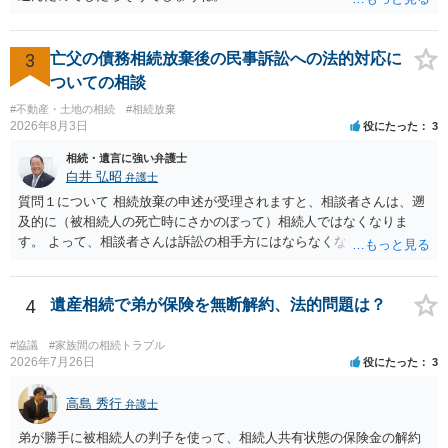
続放棄は比較的安価な手数料でのお仕事になるのであまり前向きに受
けてくれないところもあるようです。 複数の法律事務所に聞いて（相
3
亡父の債務相続放棄後の民事訴訟への法的対応に
見積もりをとって）、一番安いところでやってもらうことに決めれ
ば、キューちゃんママさんの御希望をかなえることができるのではな
ついての相談
いでしょうか。 あるいは相続放棄であれば御自分でできなくもないと
#不動産・土地の相続
#相続放棄
は思います。その場合、かかるのは戸籍等の取得費用と印紙代だけと
2026年8月3日
役にたった
3
なります。家庭裁判所のサイトから用紙を取得すると共に必要な書類
相続・遺言に強い弁護士
を確認し、印紙と共に家庭裁判所に提出して相続放棄申述受理通知書
白井 弘昭
弁護士
を待つという流れになります。
質問１について 相続放棄の申述が受理されますと、相談者さんは、遡
及的に（被相続人の死亡時にさかのぼって）相続人ではなくなりま
す。 よって、相談者さんは訴訟の相手方にはならなくなるので（明け
渡し請求の対象ではなくなるので）請求棄却となります。 相続放棄受
理証明を家庭裁判所で取得し、コピーを答弁書に添えて裁判所に提出
してください。 質問２について 請求棄却を求める答弁書を提出すれ
4
遺産相続で弟が保険を無断解約、法的問題は？
ば、第１回期日は出席する必要がありません。その日は差支え（用事
があり出席できない）との記載で十分です。 質問３について 弁護士で
#協議
#家族間の相続トラブル
はないので、ｍｉｎｔｓでの提出の必要は無いと思います。郵送（期
2026年7月26日
役にたった
3
限までに届けばよい）で十分です。 詳細は、書面記載の裁判所書記官
にお問い合わせください。 以上、ご参考まで。
高島 秀行
弁護士
弟が勝手に被相続人の判子を使って、相続人共有状態の保険金の解約