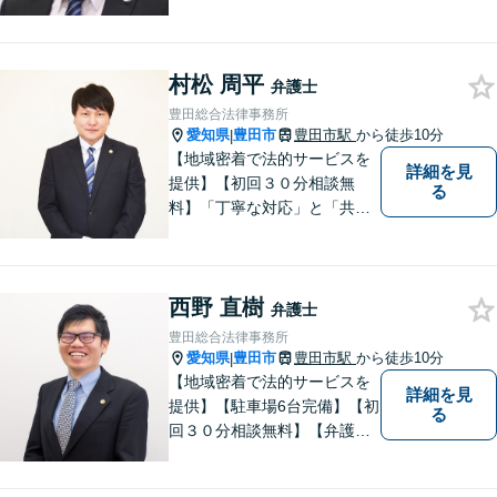
の事情に応じた質の高いオー
ダーメイドのサポートをしま
す。借金問題／離婚問題／相
村松 周平
続問題／刑事事件／企業法務
弁護士
など幅広く対応。どうぞお気
豊田総合法律事務所
軽にご相談ください。
愛知県
豊田市
豊田市駅
から徒歩10分
|
【地域密着で法的サービスを
詳細を見
提供】【初回３０分相談無
る
料】「丁寧な対応」と「共
感」を重視しております。
【マチの頼れる法律事務所】
西野 直樹
弁護士
豊田総合法律事務所
愛知県
豊田市
豊田市駅
から徒歩10分
|
【地域密着で法的サービスを
詳細を見
提供】【駐車場6台完備】【初
る
回３０分相談無料】【弁護士3
人体制】「親身な対応」と
「コミュニケーション」を重