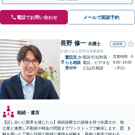
電話でお問い合わせ
メールで面談予約
長野 修一
弁護士
静岡県
弁護士法人長野法律事務所
営業時間：0
豊田市
か
面談方法(対面・
らも相談
電話・ビデオな
9:00~19:00
受付中
ど)は応相談
（平日）
相続・遺言
【話し合いに限界を感じたら】相続診断士の資格を持つ弁護士が、他
士業と連携し不動産や税金の問題までワンストップで解決します。図
解を用いた丁寧な説明で複雑な事情を紐解き、最後は握手で終わる円