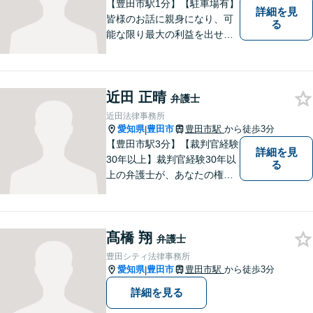
【豊田市駅1分】【駐車場有】
詳細を見
皆様のお話に親身になり、可
る
能な限り最大の利益を出せる
よう尽力いたします。離婚／
相続／交通事故／借金／イン
ターネットなど、法律問題で
近田 正晴
お困りの方はなんでもご相談
弁護士
ください。先を見据えた解決
近田法律事務所
策をご提案いたします。
愛知県
豊田市
豊田市駅
から徒歩3分
|
【豊田市駅3分】【裁判官経験
詳細を見
30年以上】裁判官経験30年以
る
上の弁護士が、あなたの権利
を守り、お悩みを解決いたし
ます。離婚・男女問題、相
続・遺産、交通事故、不動産
髙橋 翔
問題、税務訴訟、行政事件で
弁護士
悩んでいる方はお気軽にご相
豊田シティ法律事務所
談ください。
愛知県
豊田市
豊田市駅
から徒歩3分
|
詳細を見る