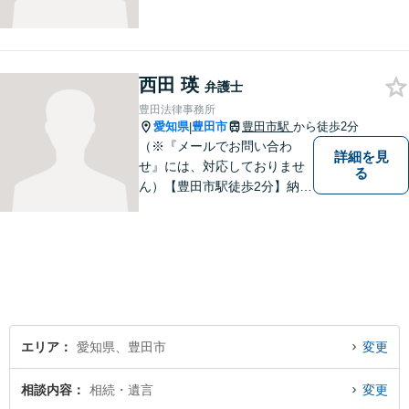
西田 瑛
弁護士
豊田法律事務所
愛知県
豊田市
豊田市駅
から徒歩2分
|
（※『メールでお問い合わ
詳細を見
せ』には、対応しておりませ
る
ん）【豊田市駅徒歩2分】納得
のいく選択ができるよう、し
っかりと話を聞き、一緒に考
えていく姿勢を大切にしてい
ます。【分割払い対応・法テ
ラス利用可能】費用面のご不
安はご相談ください。
エリア
愛知県、豊田市
変更
相談内容
相続・遺言
変更