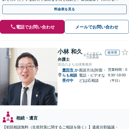
満な解決へ導きます。【東海エリア・神奈川県対応】
料金表を見る
電話でお問い合わせ
メールでお問い合わせ
小林 和久
岐阜県
インタビュ
ーを見る
弁護士
清流のまち法律事務所
営業時間：0
豊田市
か
面談方法(対面・
らも相談
電話・ビデオな
9:30~18:00
受付中
ど)は応相談
（平日）
相続・遺言
【初回相談無料（生前対策に関するご相談を除く）】遺産分割協議・