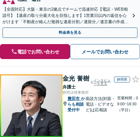
【全国対応】大阪・東京の2拠点でチームで迅速対応【電話・WEB相
談可】【遺産の取り分最大化を目指します】1営業日以内の返信を心
がけます「不動産が絡んだ複雑な遺産分割／遺留分／遺言書の作成・
執行／事業承継など、お任せください」【休日相談あり】
料金表を見る
電話でお問い合わせ
メールでお問い合わせ
金光 誉樹
静岡県
インタビュ
ーを見る
弁護士
静岡法律事務所
営業時間：0
豊田市
か
面談方法(対面・
らも相談
電話・ビデオな
9:00~18:30
受付中
ど)は応相談
（平日）