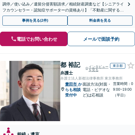
調停／使い込み／遺留分侵害額請求／相続財産調査など【シニアライ
フカウンセラー・認知症サポーターの資格あり】「不動産に関する相
続もお任せください」【当日・夜間相談可（要相談）】
事例を見る(2件)
料金表を見る
電話でお問い合わせ
メールで面談予約
都 裕記
東京都
インタビュー
を見る
弁護士
弁護士法人新都法律事務所 東京事務所
営業時間：0
豊田市
か
面談方法(対面・
らも相談
電話・ビデオな
9:00~19:00
受付中
ど)は応相談
（平日）
相続・遺言