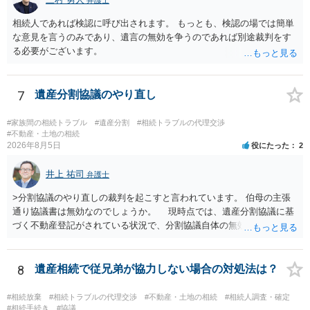
弁護士
相続人であれば検認に呼び出されます。 もっとも、検認の場では簡単
な意見を言うのみであり、遺言の無効を争うのであれば別途裁判をす
る必要がございます。
7
遺産分割協議のやり直し
#家族間の相続トラブル
#遺産分割
#相続トラブルの代理交渉
#不動産・土地の相続
2026年8月5日
役にたった
2
井上 祐司
弁護士
>分割協議のやり直しの裁判を起こすと言われています。 伯母の主張
通り協議書は無効なのでしょうか。 現時点では、遺産分割協議に基
づく不動産登記がされている状況で、分割協議自体の無効を裁判所が
認めたわけではないので、分割協議の効力に影響はありません。 先
方の訴訟の主張及び立証次第ですが、 ・御祖母様の認知能力に関する
医師の意見書、筆跡鑑定 が提出されればその効力が否定される可能性
8
遺産相続で従兄弟が協力しない場合の対処法は？
はありますが、 ・伯母様自身が分割協議に加わっていること ・御祖母
様の意に反する遺産分割協議を行う実益が誰にあったかの立証が困難
#相続放棄
#相続トラブルの代理交渉
#不動産・土地の相続
#相続人調査・確定
であること からすると、実際に遺産分割協議の効力が否定される可能
#相続手続き
#協議