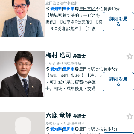
【法テラス利用可※ご利用要
豊田総合法律事務所
件あり】
愛知県
豊田市
豊田市駅
から徒歩10分
|
【地域密着で法的サービスを
詳細を見
提供】【駐車場6台完備】【初
る
回３０分相談無料】【弁護士3
人体制】「親身な対応」と
「コミュニケーション」を重
視しております。 まちの皆様
梅村 浩司
のお困りごとを迅速に解決い
弁護士
たします。
けやき通り法律事務所
愛知県
豊田市
豊田市駅
から徒歩3分
|
【豊田市駅徒歩3分】【法テラ
詳細を見
ス可】愛知県に密着の弁護
る
士。相続・成年後見・交通事
故・離婚・債務整理・過払
金・労働災害など、身の回り
で困ったことがあれば、ご相
六鹿 竜輝
談ください。【駐車場あり】
弁護士
愛知ひまわり法律事務所
愛知県
豊田市
豊田市駅
から徒歩1分
|