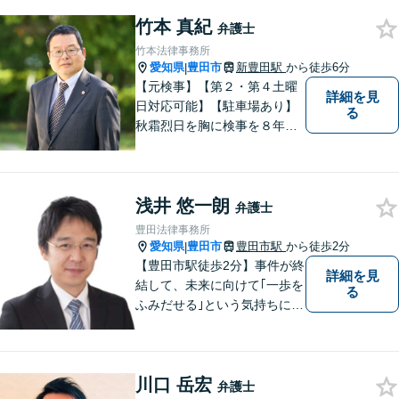
視しております。 まちの皆様
竹本 真紀
のお困りごとを迅速に解決い
弁護士
たします。
竹本法律事務所
愛知県
豊田市
新豊田駅
から徒歩6分
|
【元検事】【第２・第４土曜
詳細を見
日対応可能】【駐車場あり】
る
秋霜烈日を胸に検事を８年，
ひまわりを胸に青森で弁護士
を１８年，そして豊田市に戻
りました。皆様の生活に寄り
浅井 悠一朗
添い，「この地域」の方々の
弁護士
悩みに対して一緒に解決を目
豊田法律事務所
指したいと思います。お待ち
愛知県
豊田市
豊田市駅
から徒歩2分
|
しております。
【豊田市駅徒歩2分】事件が終
詳細を見
結して、未来に向けて｢一歩を
る
ふみだせる｣という気持ちに向
けて尽力します。皆様に寄り
添い、的確なアドバイスを行
うよう務めています。費用面
川口 岳宏
のご不安はご相談ください。
弁護士