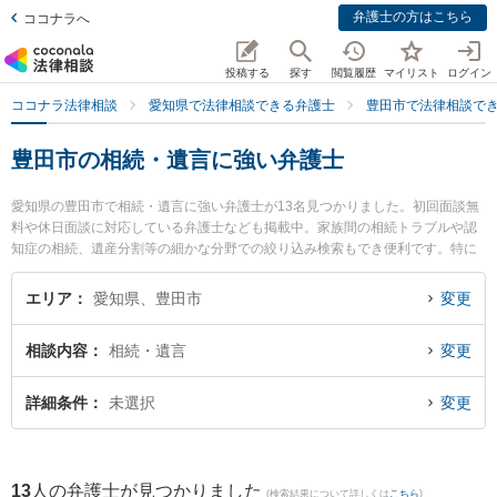
弁護士の方はこちら
ココナラへ
投稿する
探す
閲覧履歴
マイリスト
ログイン
ココナラ法律相談
愛知県で法律相談できる弁護士
豊田市で法律相談で
豊田市の相続・遺言に強い弁護士
愛知県の豊田市で相続・遺言に強い弁護士が13名見つかりました。初回面談無
料や休日面談に対応している弁護士なども掲載中。家族間の相続トラブルや認
知症の相続、遺産分割等の細かな分野での絞り込み検索もでき便利です。特に
倉橋法律事務所の倉橋 敏夫弁護士や弁護士法人心 豊田法律事務所の武田 彰弘
弁護士、豊田シティ法律事務所の米田 聖志弁護士のプロフィール情報や弁護士
エリア
愛知県、豊田市
変更
費用、強みなどが注目されています。『豊田市で土日や夜間に発生した相続・
遺言のトラブルを今すぐに弁護士に相談したい』『相続・遺言のトラブル解決
相談内容
相続・遺言
変更
の実績豊富な近くの弁護士を検索したい』『初回相談無料で相続・遺言を法律
相談できる豊田市内の弁護士に相談予約したい』などでお困りの相談者さんに
おすすめです。
詳細条件
未選択
変更
13
人の弁護士が見つかりました
(検索結果について詳しくは
こちら
)