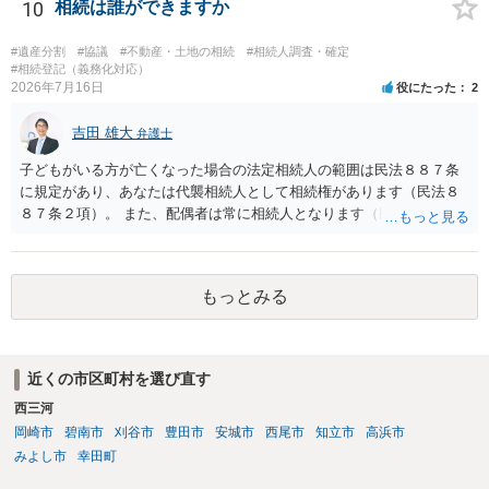
です。客観的な基準もありません。 ・できれば穏やかに、分割を拒否
10
相続は誰ができますか
することはできますか。 →分割を拒否するということは、遺産はいら
ないということでしょうか。遺言で、受取を指定されててもいらない
#遺産分割
#協議
#不動産・土地の相続
#相続人調査・確定
と拒否することはできます。理由を説明する必要はありません。
#相続登記（義務化対応）
2026年7月16日
役にたった
2
吉田 雄大
弁護士
子どもがいる方が亡くなった場合の法定相続人の範囲は民法８８７条
に規定があり、あなたは代襲相続人として相続権があります（民法８
８７条２項）。 また、配偶者は常に相続人となります（民法８９０
条）。 「祖父の子供３人」の方の配偶者がご健在であれば、その方に
も相続権があります。つまり、孫５人に加えて「おじ又はおば」にも
相続権がある可能性があります。
もっとみる
近くの市区町村を選び直す
西三河
岡崎市
碧南市
刈谷市
豊田市
安城市
西尾市
知立市
高浜市
みよし市
幸田町