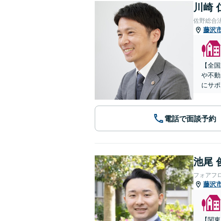
川崎 
佐野総合
藤沢
【全国
や不動
にサポ
電話で面談予約
池尾 
フォアフ
藤沢
【関東