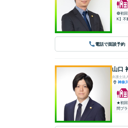
🟢初
K】不
電話で面談予約
山口 
弁護士法人
神奈
★初回
問プラ