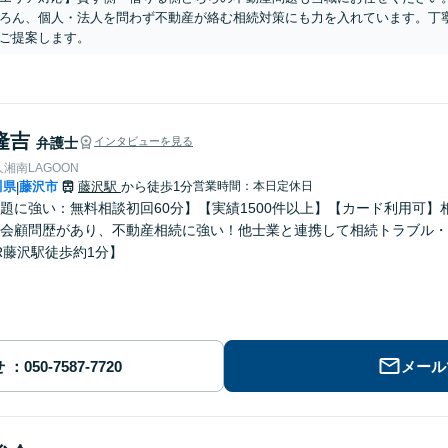
ろん、個人・法人を問わず不動産が絡む相続対策にも力を入れています。丁
ご提案します。
隆吉
弁護士
インタビューを見る
湘南LAGOON
川県
藤沢市
藤沢駅
から徒歩1分
営業時間：本日定休日
|
題に強い：無料相談初回60分】【実績1500件以上】【カード利用可】
会顧問歴があり、不動産相続に強い！他士業と連携して相続トラブル・
R藤沢駅徒歩約1分】
せ
メール