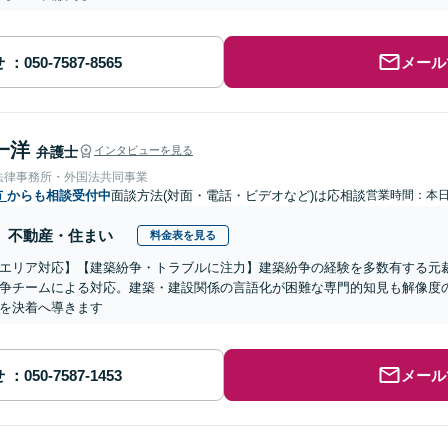
せ
メール
一洋
弁護士
インタビューを見る
法律事務所・外国法共同事業
市
からも相談受付中
面談方法(対面・電話・ビデオなど)は応相談
営業時間：本
不動産・住まい
料金表を見る
エリア対応】【建築紛争・トラブルに注力】建築紛争の経験を多数有する元
争チームによる対応。建築・建設関係の言語化が困難な専門的知見も解像度
を決着へ導きます
せ
メール