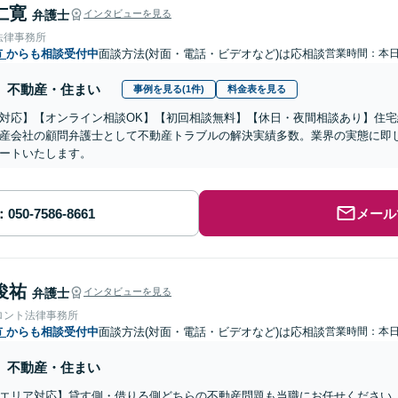
仁寛
弁護士
インタビューを見る
法律事務所
市
からも相談受付中
面談方法(対面・電話・ビデオなど)は応相談
営業時間：本
不動産・住まい
事例を見る(1件)
料金表を見る
対応】【オンライン相談OK】【初回相談無料】【休日・夜間相談あり】住
産会社の顧問弁護士として不動産トラブルの解決実績多数。業界の実態に即
ートいたします。
メール
俊祐
弁護士
インタビューを見る
ロント法律事務所
市
からも相談受付中
面談方法(対面・電話・ビデオなど)は応相談
営業時間：本
不動産・住まい
エリア対応】貸す側・借りる側どちらの不動産問題も当職にお任せください