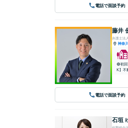
電話で面談予約
藤井 
弁護士法人
神奈
🟢初
K】不
電話で面談予約
石垣 
佐野総合