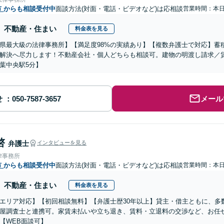
市
からも相談受付中
面談方法(対面・電話・ビデオなど)は応相談
営業時間：本
不動産・住まい
料金表を見る
県最大級の法律事務所】【満足度98%の実績あり】【複数弁護士で対応】蓄
解決へ尽力します！不動産会社・個人どちらも相談可。建物の明渡し請求／
葉中央駅5分】
せ
メール
啓
弁護士
インタビューを見る
律事務所
市
からも相談受付中
面談方法(対面・電話・ビデオなど)は応相談
営業時間：本
不動産・住まい
料金表を見る
エリア対応】【初回相談無料】【弁護士歴30年以上】貸主・借主ともに、多
屋調査士と連携可。家賃未払いや立ち退き、賃料・立退料の交渉など、お任
【WEB面談可】