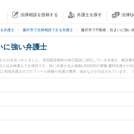
法律相談を投稿する
弁護士を探す
法律Q
る弁護士
藤沢市で法律相談できる弁護士
藤沢市で不動産・住まいに強い
いに強い弁護士
士が11名見つかりました。初回面談無料や休日面談に対応している弁護士、解決事
り込み検索もでき便利です。特に弁護士法人湘南LAGOONの齋藤 慶邦弁護士や弁護
山口 裕哉弁護士のプロフィール情報や弁護士費用、強みなどが注目されています。
不動産・住まいのトラブル解決の実績豊富な近くの弁護士を検索したい』『初回相
相談者さんにおすすめです。