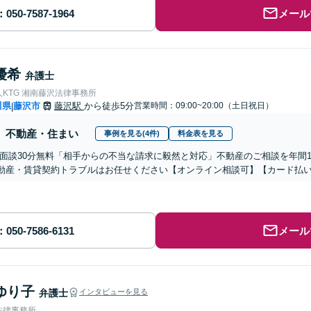
メール
優希
弁護士
KTG 湘南藤沢法律事務所
川県
藤沢市
藤沢駅
から徒歩5分
営業時間：09:00~20:00（土日祝日）
|
不動産・住まい
事例を見る(4件)
料金表を見る
回面談30分無料「相手からの不当な請求に毅然と対応」不動産のご相談を年間1
動産・賃貸契約トラブルはお任せください【オンライン相談可】【カード払
メール
ゆり子
弁護士
インタビューを見る
法律事務所