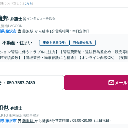
結果について詳しくは
こちら
)
慶邦
弁護士
インタビューを見る
湘南LAGOON
川県
藤沢市
藤沢駅
から徒歩1分
営業時間：本日定休日
|
不動産・住まい
事例を見る(2件)
料金表を見る
ション管理に伴うトラブルに注力】【管理費滞納・違法行為差止め・競売等
席実績多数】【管理業務・民事信託にも精通】【オンライン面談OK】【夜
せ
メール
和也
弁護士
KTG 湘南藤沢法律事務所
川県
藤沢市
藤沢駅
から徒歩5分
営業時間：09:00~20:00（土日祝日）
|