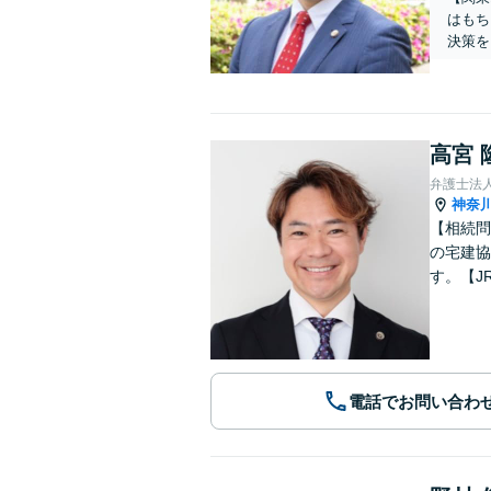
はもち
決策を
高宮 
弁護士法人
神奈
【相続問
の宅建協
す。【J
電話でお問い合わ