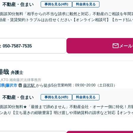
不動産・住まい
事例を見る(4件)
料金表を見る
回面談30分無料「相手からの不当な請求に毅然と対応」不動産のご相談を年間1
動産・賃貸契約トラブルはお任せください【オンライン相談可】【カード払
メール
裕哉
弁護士
KTG 湘南藤沢法律事務所
川県
藤沢市
藤沢駅
から徒歩5分
営業時間：09:00~20:00（土日祝日）
|
不動産・住まい
事例を見る(4件)
料金表を見る
面談30分無料★「最後まで諦めません」不動産会社・オーナー側に特化！月額6
ンあり【立ち退きの経験豊富】明け渡しや滞納賃料の請求など対応【オンラ