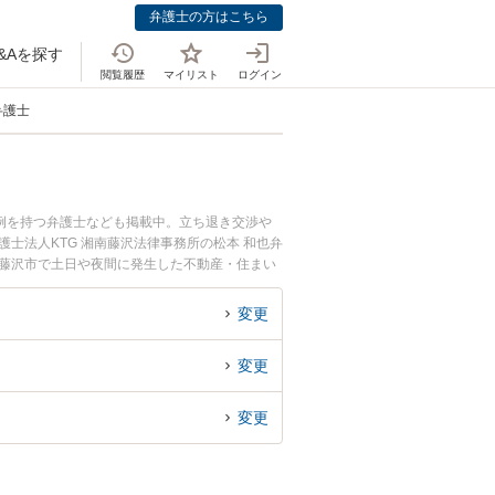
弁護士の方はこちら
&Aを探す
閲覧履歴
マイリスト
ログイン
弁護士
例を持つ弁護士なども掲載中。立ち退き交渉や
士法人KTG 湘南藤沢法律事務所の松本 和也弁
『藤沢市で土日や夜間に発生した不動産・住まい
談無料で不動産・住まいを法律相談できる藤沢市
変更
変更
変更