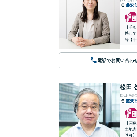
藤沢
【千葉
携して
等【千
電話でお問い合わ
松田 
松田啓法
藤沢
【関東
土地家
談可】