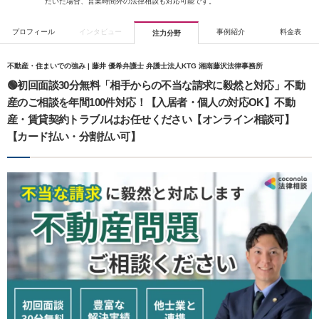
だいた場合、営業時間外の法律相談も対応可能です。
プロフィール
インタビュー
事例紹介
料金表
注力分野
不動産・住まいでの強み | 藤井 優希弁護士 弁護士法人KTG 湘南藤沢法律事務所
🟢初回面談30分無料「相手からの不当な請求に毅然と対応」不動
産のご相談を年間100件対応！【入居者・個人の対応OK】不動
産・賃貸契約トラブルはお任せください【オンライン相談可】
【カード払い・分割払い可】