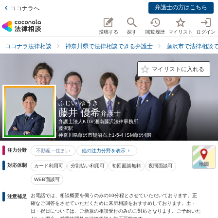
弁護士の方はこちら
ココナラへ
投稿する
探す
閲覧履歴
マイリスト
ログイン
ココナラ法律相談
神奈川県で法律相談できる弁護士
藤沢市で法律相談
マイリストに入れる
ふじい ゆうき
藤井 優希
弁護士
弁護士法人KTG 湘南藤沢法律事務所
藤沢駅
神奈川県
藤沢市鵠沼石上1-5-4 ISM藤沢4階
注力分野
不動産・住まい
他の注力分野を表示
対応体制
カード利用可
分割払い利用可
初回面談無料
夜間面談可
WEB面談可
お電話では、相談概要を伺うのみの10分程とさせていただいております。正
注意補足
確なご回答をさせていただくために来所相談をおすすめしております。土・
日・祝日については、ご新規の相談受付のみのご対応となります。ご予約いた