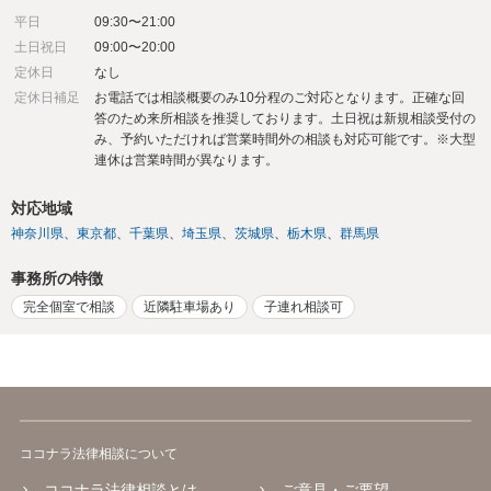
平日
09:30〜21:00
土日祝日
09:00〜20:00
定休日
なし
定休日補足
お電話では相談概要のみ10分程のご対応となります。正確な回
答のため来所相談を推奨しております。土日祝は新規相談受付の
み、予約いただければ営業時間外の相談も対応可能です。※大型
連休は営業時間が異なります。
対応地域
神奈川県
東京都
千葉県
埼玉県
茨城県
栃木県
群馬県
事務所の特徴
完全個室で相談
近隣駐車場あり
子連れ相談可
ココナラ法律相談について
ココナラ法律相談とは
ご意見・ご要望