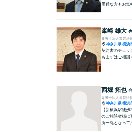
困難な方もお気
峯崎 雄大
弁護士法人常磐法
神奈川県
横浜
|
契約書のチェッ
もまずはご相談
西堀 拓也
弁護士法人常磐法
神奈川県
横浜
|
【新横浜駅徒歩
のご相談者様に
所一丸となって