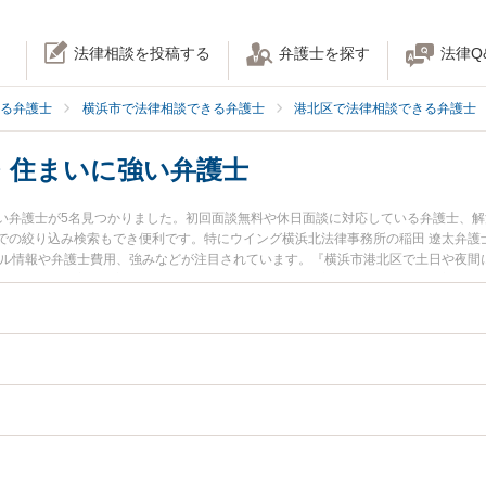
法律相談を投稿する
弁護士を探す
法律Q
る弁護士
横浜市で法律相談できる弁護士
港北区で法律相談できる弁護士
・住まいに強い弁護士
い弁護士が5名見つかりました。初回面談無料や休日面談に対応している弁護士、
での絞り込み検索もでき便利です。特にウイング横浜北法律事務所の稲田 遼太弁護
ール情報や弁護士費用、強みなどが注目されています。『横浜市港北区で土日や夜間
ラブル解決の実績豊富な近くの弁護士を検索したい』『初回相談無料で不動産・住
おすすめです。