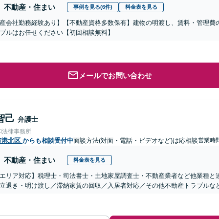
不動産・住まい
事例を見る(6件)
料金表を見る
産会社勤務経験あり】【不動産資格多数保有】建物の明渡し、賃料・管理費
ブルはお任せください【初回相談無料】
メールでお問い合わせ
智己
弁護士
和法律事務所
市港北区
からも相談受付中
面談方法(対面・電話・ビデオなど)は応相談
営業時
不動産・住まい
料金表を見る
エリア対応】税理士・司法書士・土地家屋調査士・不動産業者など他業種と
立退き・明け渡し／滞納家賃の回収／入居者対応／その他不動産トラブルな