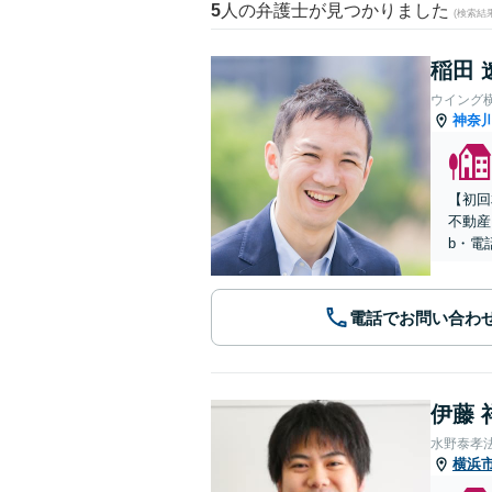
5
人の弁護士が見つかりました
(検索結
稲田 
ウイング
神奈
【初回
不動産
b・電
電話でお問い合わ
伊藤 
水野泰孝
横浜