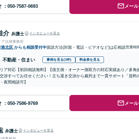
せ
メール
桂介
弁護士
インタビューを見る
ィア法律事務所
市港北区
からも相談受付中
面談方法(対面・電話・ビデオなど)は応相談
営業時
不動産・住まい
事例を見る(3件)
料金表を見る
リア対応【初回相談無料】【借主側・オーナー側双方の対応実績あり／多角
交渉すべてお任せください！立ち退き交渉から裁判まで一貫サポート「賃料
・夜間相談可】
せ
メール
聡
弁護士
インタビューを見る
法律事務所