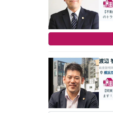
【不動
のトラ
渡辺 
銀座新明
横浜
【関東
ます！