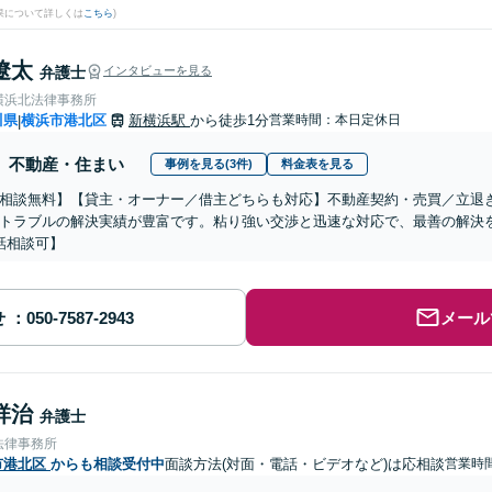
果について詳しくは
こちら
)
遼太
弁護士
インタビューを見る
横浜北法律事務所
川県
横浜市港北区
新横浜駅
から徒歩1分
営業時間：本日定休日
|
不動産・住まい
事例を見る(3件)
料金表を見る
相談無料】【貸主・オーナー／借主どちらも対応】不動産契約・売買／立退
トラブルの解決実績が豊富です。粘り強い交渉と迅速な対応で、最善の解決を
話相談可】
せ
メール
祥治
弁護士
法律事務所
市港北区
からも相談受付中
面談方法(対面・電話・ビデオなど)は応相談
営業時