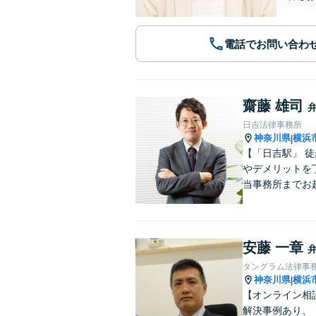
電話でお問い合わ
齋藤 雄司
日吉法律事務所
神奈川県
横浜
|
【「日吉駅」 
やデメリットを
当事務所までお
安藤 一章
タングラム法律事
神奈川県
横浜
|
【オンライン相
解決事例あり、