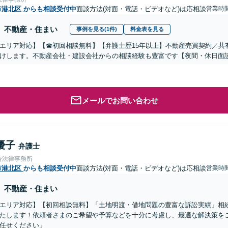
市港北区
からも相談受付中
面談方法(対面・電話・ビデオなど)は応相談
営業時
不動産・住まい
事例を見る(1件)
料金表を見る
エリア対応】【☎︎初回相談無料】【弁護士歴15年以上】不動産売買契約／
けします。不動産会社・建設会社からの相談経験も豊富です【夜間・休日面談
メールでお問い合わせ
優子
弁護士
合法律事務所
市港北区
からも相談受付中
面談方法(対面・電話・ビデオなど)は応相談
営業時
不動産・住まい
エリア対応】【初回相談無料】「土地明渡・借地問題の豊富な訴訟実績」相
たします！依頼者さまのご希望や予算などを十分に考慮し、最適な解決策を
任せください」