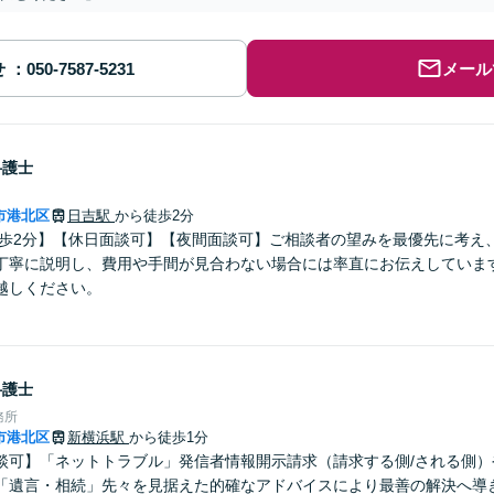
せ
メール
弁護士
市港北区
日吉駅
から徒歩2分
徒歩2分】【休日面談可】【夜間面談可】ご相談者の望みを最優先に考え
丁寧に説明し、費用や手間が見合わない場合には率直にお伝えしています
越しください。
弁護士
務所
市港北区
新横浜駅
から徒歩1分
談可】「ネットトラブル」発信者情報開示請求（請求する側/される側）
「遺言・相続」先々を見据えた的確なアドバイスにより最善の解決へ導