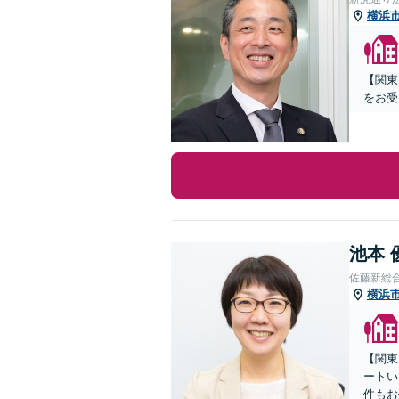
横浜
【関東
をお受
池本 
佐藤新総
横浜
【関東
ートい
件もお