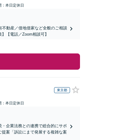
間：本日定休日
共有不動産／借地借家など全般のご相談
】【電話／Zoom相談可】
東京都
間：本日定休日
続・企業法務との連携で総合的にサポ
ご提案「訴訟にまで発展する複雑な案