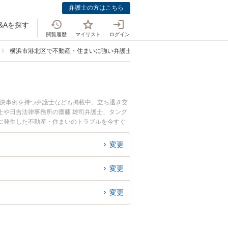
弁護士の方はこちら
&Aを探す
閲覧履歴
マイリスト
ログイン
横浜市港北区で不動産・住まいに強い弁護士
解決事例を持つ弁護士なども掲載中。立ち退き交
士や日吉法律事務所の齋藤 雄司弁護士、タング
に発生した不動産・住まいのトラブルを今すぐ
まいを法律相談できる横浜市港北区内の弁護士に
変更
変更
変更