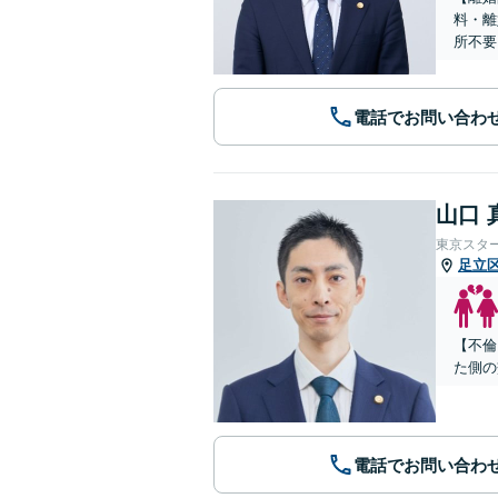
料・離
所不要
電話でお問い合わ
山口 
東京スタ
足立
【不倫
た側の
電話でお問い合わ