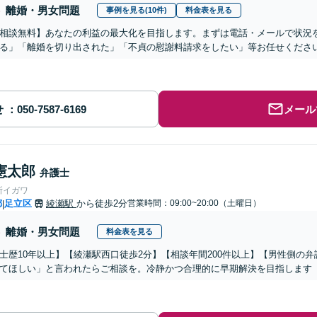
離婚・男女問題
事例を見る(10件)
料金表を見る
相談無料】あなたの利益の最大化を目指します。まずは電話・メールで状況
る」「離婚を切り出された」「不貞の慰謝料請求をしたい」等お任せくださ
せ
メール
憲太郎
弁護士
所イガワ
都
足立区
綾瀬駅
から徒歩2分
営業時間：09:00~20:00（土曜日）
|
離婚・男女問題
料金表を見る
士歴10年以上】【綾瀬駅西口徒歩2分】【相談年間200件以上】【男性側の
てほしい」と言われたらご相談を。冷静かつ合理的に早期解決を目指します