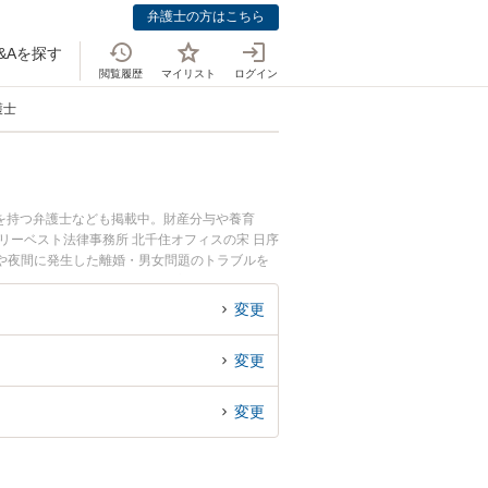
弁護士の方はこちら
&Aを探す
閲覧履歴
マイリスト
ログイン
護士
を持つ弁護士なども掲載中。財産分与や養育
リーベスト法律事務所 北千住オフィスの宋 日序
や夜間に発生した離婚・男女問題のトラブルを
・男女問題を法律相談できる足立区内の弁護士に
変更
変更
変更