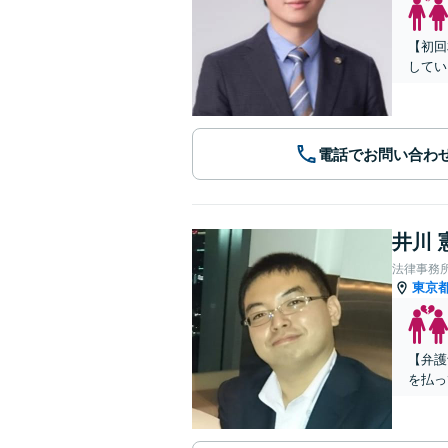
【初回
してい
電話でお問い合わ
井川 
法律事務
東京
【弁護
を払っ