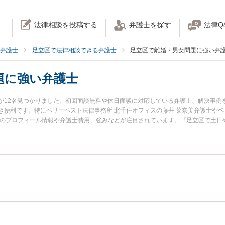
法律相談を投稿する
弁護士を探す
法律Q
弁護士
足立区で法律相談できる弁護士
足立区で離婚・男女問題に強い弁
題に強い弁護士
が12名見つかりました。初回面談無料や休日面談に対応している弁護士、解決事例
便利です。特にベリーベスト法律事務所 北千住オフィスの藤井 菜奈美弁護士やベ
士のプロフィール情報や弁護士費用、強みなどが注目されています。『足立区で土日
題のトラブル解決の実績豊富な近くの弁護士を検索したい』『初回相談無料で離婚
おすすめです。