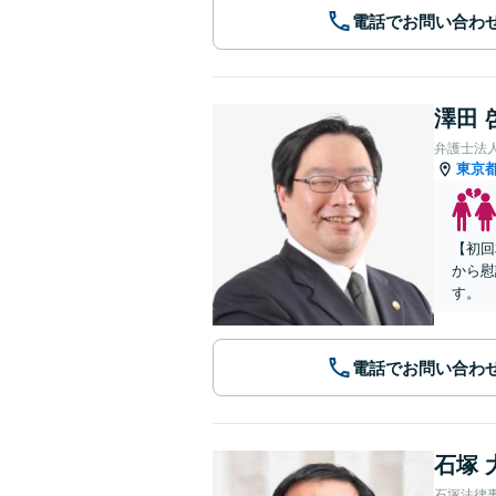
電話でお問い合わ
澤田 
弁護士法
東京
【初回
から慰
す。
電話でお問い合わ
石塚 
石塚法律