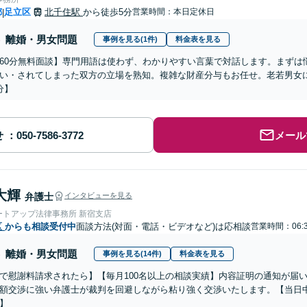
都
足立区
北千住駅
から徒歩5分
営業時間：本日定休日
|
離婚・男女問題
事例を見る(1件)
料金表を見る
60分無料面談】専門用語は使わず、わかりやすい言葉で対話します。まずは
い・されてしまった双方の立場を熟知。複雑な財産分与もお任せ。老若男女
分】
せ
メール
大輝
弁護士
インタビューを見る
ートアップ法律事務所 新宿支店
区
からも相談受付中
面談方法(対面・電話・ビデオなど)は応相談
営業時間：06:
離婚・男女問題
事例を見る(14件)
料金表を見る
で慰謝料請求されたら】【毎月100名以上の相談実績】内容証明の通知が届
額交渉に強い弁護士が裁判を回避しながら粘り強く交渉いたします。【当日中
】