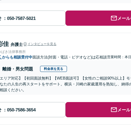
せ
メール
彩佳
弁護士
インタビューを見る
つばき法律事務所
区
からも相談受付中
面談方法(対面・電話・ビデオなど)は応相談
営業時間：本
離婚・男女問題
料金表を見る
エリア対応】【初回面談無料】【WEB面談可】【女性のご相談90%以上】
なたの人生の再スタートをサポート。横浜・川崎の家裁運用を熟知し、納得
相談ください。
せ
メール