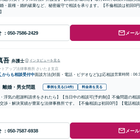
婚・親権・婚約破棄など、秘密厳守で相談を承ります。【不倫相談は初回0円
】
せ
メール
真吾
弁護士
インタビューを見る
ートアップ法律事務所 さいたま支店
区
からも相談受付中
面談方法(対面・電話・ビデオなど)は応相談
営業時間：06:
離婚・男女問題
事例を見る(14件)
料金表を見る
・浮気の慰謝料請求をされたら】【当日中の相談可(予約制)】不倫問題の相談
交渉・解決実績が豊富な法律事務所です。【不倫相談は初回0円】【電話相談
せ
メール