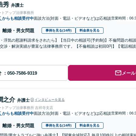
浩秀
弁護士
ートアップ法律事務所
区
からも相談受付中
面談方法(対面・電話・ビデオなど)は応相談
営業時間：06:
離婚・男女問題
事例を見る(14件)
料金表を見る
・浮気の慰謝料請求をされたら】【当日中の相談可(予約制)】不倫問題の相談
交渉・解決実績が豊富な法律事務所です。【不倫相談は初回0円】【電話相談
せ
メール
潤之介
弁護士
インタビューを見る
ートアップ法律事務所 吉祥寺支店
区
からも相談受付中
面談方法(対面・電話・ビデオなど)は応相談
営業時間：06:
離婚・男女問題
事例を見る(14件)
料金表を見る
題/男女トラブルに強い弁護士】【関東全域対応】毎月100件以上の相談実績、 不倫(浮気)・貞操権侵害