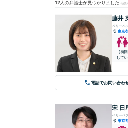
12
人の弁護士が見つかりました
(検索
藤井 
ベリーベ
東京
【初回
してい
電話でお問い合わ
宋 日
ベリーベ
東京