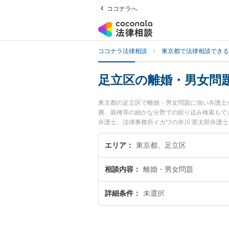
ココナラへ
ココナラ法律相談
東京都で法律相談できる
足立区の離婚・男女問
東京都の足立区で離婚・男女問題に強い弁護士
費、親権等の細かな分野での絞り込み検索もでき
弁護士、法律事務所イガワの井川 憲太郎弁護
今すぐに弁護士に相談したい』『離婚・男女問
相談予約したい』などでお困りの相談者さんに
エリア
東京都、足立区
相談内容
離婚・男女問題
詳細条件
未選択