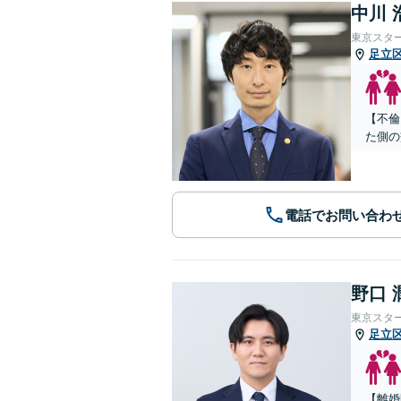
中川 
東京スタ
足立
【不倫
た側の
電話でお問い合わ
野口 
東京スタ
足立
【離婚問