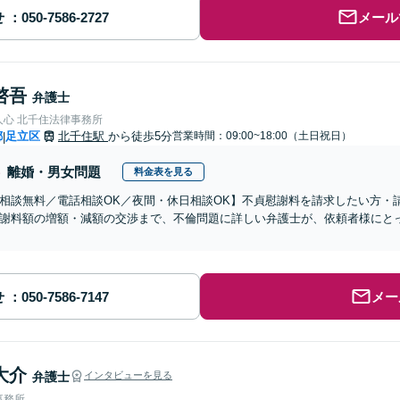
せ
メール
啓吾
弁護士
人心 北千住法律事務所
都
足立区
北千住駅
から徒歩5分
営業時間：09:00~18:00（土日祝日）
|
離婚・男女問題
料金表を見る
相談無料／電話相談OK／夜間・休日相談OK】不貞慰謝料を請求したい方・
謝料額の増額・減額の交渉まで、不倫問題に詳しい弁護士が、依頼者様にと
せ
メー
大介
弁護士
インタビューを見る
事務所