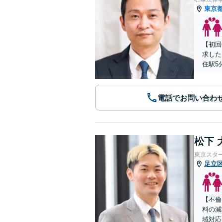
東京
【初回
求した
住駅5
電話でお問い合わ
松下 
東京スタ
足立
【不倫
料の減
域対応