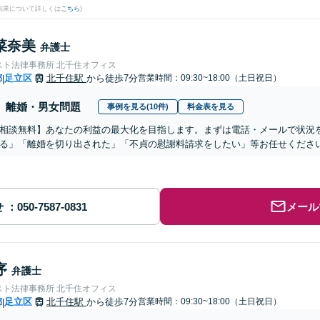
結果について詳しくは
こちら
)
菜奈美
弁護士
スト法律事務所 北千住オフィス
都
足立区
北千住駅
から徒歩7分
営業時間：09:30~18:00（土日祝日）
|
離婚・男女問題
事例を見る(10件)
料金表を見る
相談無料】あなたの利益の最大化を目指します。まずは電話・メールで状況
る」「離婚を切り出された」「不貞の慰謝料請求をしたい」等お任せくださ
せ
メール
序
弁護士
スト法律事務所 北千住オフィス
都
足立区
北千住駅
から徒歩7分
営業時間：09:30~18:00（土日祝日）
|