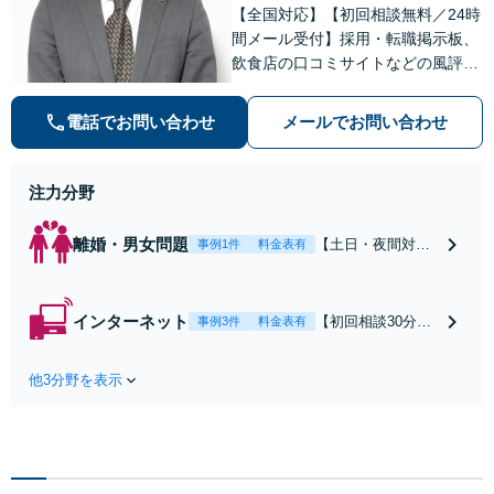
【全国対応】【初回相談無料／24時
間メール受付】採用・転職掲示板、
飲食店の口コミサイトなどの風評被
害対策など実績あり！【刑事】犯罪
の種類を問わず相談可。可能な限り
電話でお問い合わせ
メールでお問い合わせ
早期対応で駆けつけサポート【労
働】不当解雇・残業代請求はおまか
せください
注力分野
離婚・男女問題
【土日・夜間対応
事例1件
料金表有
可】【初回相談30
分無料】「相手方
から書面を提示さ
インターネット
【初回相談30分無
事例3件
料金表有
れたら、サインす
料】状況に応じて
る前にご相談を」
手段を使い分け、
経験豊富な弁護士
他3分野を表示
適切な方法で投稿
が全力で交渉にあ
の削除・発信者情
たります！相手方
報開示請求をおこ
と直接話す精神的
ないます「企業や
負担を軽減「弁護
お店の風評被害対
士の交渉で慰謝料