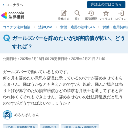
弁護士の方はこちら
ココナラへ
投稿する
探す
閲覧履歴
マイリスト
ログイン
ココナラ法律相談
法律Q&A
労働・雇用の法律Q&A
労働・雇用契約
ガールズバーを辞めたいが損害賠償が怖い、どう
すれば？
公開日時：
2025年2月18日 09:28
更新日時：
2025年2月21日 21:40
ガールズバーで働いているものです。

何ヶ月も辞めたい意思を店長に示しているのですが辞めさせてもら
えません。飛ぼうかなとも考えたのですが、以前、飛んだ場合は売
り上げが赤字のため損害賠償などの請求を弁護士を通してすると言
われ怖くてそれもできません。辞めさせないのは法律違反だと思う
のですがどうすればよいでしょうか？
めろんぱん さん
労働・雇用契約違反
退職代行
業務上過失・損害賠償