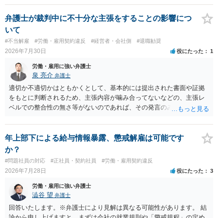
コストを抑えやすいので、資料等を持参の上弁護士に確認されること
をお勧めします。 ・事務所側の解除でも、解除理由によってはタレン
弁護士が裁判中に不十分な主張をすることの影響につ
ト側に損害賠償が発生する建付けになっていることはあります。ただ
いて
し、事務所側が一方的に解除したのにタレントへ違約金を課す設計
#不当解雇
#労働・雇用契約違反
#経営者・会社側
#退職勧奨
は、合理性や対価性を欠くとして争いやすいです。逆に、タレント側
2026年7月30日
役にたった
1
の重大な契約違反がある場合は、実損害の範囲で請求される可能性は
あります。
労働・雇用に強い弁護士
泉 亮介
弁護士
適切か不適切かはともかくとして、基本的には提出された書面や証拠
をもとに判断されるため、主張内容が噛み合ってないなどの、主張レ
ベルでの整合性の無さ等がないのであれば、その発言のみで大きく不
利になるということはないように思われます。
年上部下による給与情報暴露、懲戒解雇は可能です
か？
#問題社員の対応
#正社員・契約社員
#労働・雇用契約違反
2026年7月28日
役にたった
3
労働・雇用に強い弁護士
澁谷 望
弁護士
回答いたします。※弁護士により見解は異なる可能性があります。 結
論から申し上げますと、まずは会社の就業規則や「懲戒規程」の定め