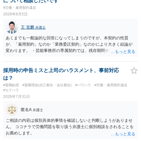
について相談したいです
#労働・雇用契約違反
2026年8月5日
王 宣麟
弁護士
あくまでも一般論的な回答になってしまうのですが、本契約の性質
が、「雇用契約」なのか「業務委託契約」なのかにより大きく結論が
変わります。 ・芸能事務所の専属契約では、残存期間や報酬額、投下
コストを基準に違約金や損害金を設定する例はあります。ただし、実
務上よくあるからといって当然に適法という意味ではなく、実際の損
害との対応関係や合理性が重要です。 ・違約金に上限がなくても、常
採用時の申告ミスと上司のハラスメント、事前対応
に有効になるわけではありません。契約が労働契約に近い実態なら労
は？
基法16条で無効となる余地があり、そうでなくても、金額が事務所の
#退職勧奨
#退職理由(自己都合・会社都合)
#パワハラ
#労働・雇用契約違反
損害と比べて過大なら無効や減額が争点になります。 ・契約前の修正
#セクハラ
交渉は一般的です。 交渉の方向としては、上限額を設ける、実損害ベ
2026年7月31日
ースにする、算定根拠を明確化する、違約金ではなく「合理的な実
費・未回収費用のみ」に限定する、などが典型です。 ・弁護士に契約
匿名A
弁護士
前に契約書の内容をレビューしてもらう価値は十分にあると思われま
す。 争点は、契約類型が雇用か業務委託か、実態として労働者性があ
ご相談の内容は個別具体的事情を確認しないと判断しようがありませ
るか、解除事由が双方にどう定められているか、違約金の算定根拠が
ん。 ココナラで労働問題を取り扱う弁護士に個別相談をされることを
合理的か、という複数論点に分かれます。契約前なら、交渉のパワー
お薦めします。
バランスの問題もありますが、修正余地があるうえ、後から争うより