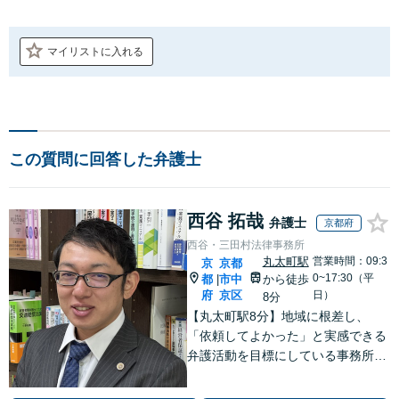
マイリストに入れる
この質問に回答した弁護士
西谷 拓哉
弁護士
京都府
西谷・三田村法律事務所
丸太町駅
営業時間：09:3
京
京都
0~17:30（平
都
市中
から徒歩
|
府
京区
日）
8分
【丸太町駅8分】地域に根差し、
「依頼してよかった」と実感できる
弁護活動を目標にしている事務所で
す【不動産・住まい】宅地建物取引
士の試験に合格、不動産分野の取扱