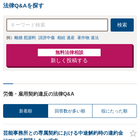
策／売り上げ低下
金額アップ／減額
法律Q&Aを探す
防止のために尽
交渉も対応可」
力」加害者側の対
【完全個室対応】
応可：開示請求の
検索
意見照会が来たと
きの対処法、被害
例）
離婚 慰謝料
誹謗中傷
相続 遺産
著作物 違法
者との示談交渉
無料法律相談
新しく投稿する
労働・雇用契約違反の法律Q&A
新着順
回答数が多い順
役にたった順
芸能事務所との専属契約における中途解約時の違約金