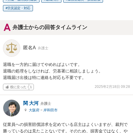
労災認定・対応
弁護士からの回答タイムライン
匿名A
弁護士
退職を一方的に届けてやめればよいです。

退職の処理をしなければ、労基署に相談しましょう。

退職届け出後は特に連絡も対応も不要です。
2025年2月18日 09:28
役に立った
1
関 大河
弁護士
大阪府
>
岸和田市
従業員への損害賠償請求を定めている店主はよくいますが、裁判で
勝っているのは見たことないです。そのため、損害金ではなく、や