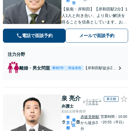
府
市
【泉南・岸和田】【岸和田駅2分】1
人1人と向き合い、より良い解決を
得ることを信条としています。お気
軽にご相談下さい。
電話で面談予約
メールで面談予約
注力分野
離婚・男女問題
【岸和田駅徒歩2
事例7件
料金表有
分】【土日夜間対
応】【スピーディ
な対応】【納得の
料金体系】で安心
泉 亮介
してご依頼頂ける
東京都
インタビュ
よう努めておりま
ーを見る
弁護士
す。一人で悩まず
彩結法律事務所
にまずはお気軽に
赤坂見附駅
営業時間：10:00
東
港
ご相談を。
~20:55（平日）
京
から徒歩3
|
区
都
分