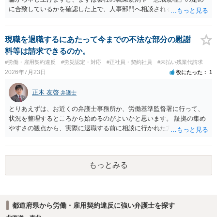
に合致しているかを確認した上で、人事部門へ相談されることが最優
先となります。 その上で、いきなりの懲戒解雇は法的ハードルが高い
ものの、重い懲戒処分の対象には十分なり得ます。 名誉や評価の回復
については、会社側に「部下の不正行為による情報漏洩」と正式に認
現職を退職するにあたって今までの不法な部分の慰謝
定させ、誤認した他部署への適切なフォローや周知を求めるのが有効
料等は請求できるのか。
です。 あるいは、懲戒があったことを社内で周知される手続があるの
#労働・雇用契約違反
#労災認定・対応
#正社員・契約社員
#未払い残業代請求
ならば、それにより軽微ながら回復はできるかもしれません。 さらに
2026年7月23日
役にたった
1
個人としても、相手に対してプライバシー侵害等に基づく損害賠償
（慰謝料）を請求する選択肢がありえます（ただし、金額は多額にな
正木 友啓
弁護士
らない可能性があります。）。
とりあえずは、お近くの弁護士事務所か、労働基準監督署に行って、
状況を整理するところから始めるのがよいかと思います。 証拠の集め
やすさの観点から、実際に退職する前に相談に行かれた方がよいかと
思います
もっとみる
都道府県から労働・雇用契約違反に強い弁護士を探す