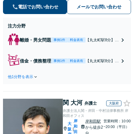
実績あり【相続・遺言】相談者さま
電話でお問い合わせ
メールでお問い合わせ
に寄り添い、円滑な相続を目指しま
す
注力分野
離婚・男女問題
【丸太町駅8分】調
事例1件
料金表有
停や条件交渉を有
利に進めるには、
法的な根拠に基づ
借金・債務整理
【丸太町駅8分】
事例1件
料金表有
く冷静な主張が重
【弁護士歴10年】
要です。財産分与
自己破産、任意整
／養育費など【弁
他1分野を表示
理、個人整理、時
護士歴10年】離婚
効の援用など。浪
後の生活を見据え
費・事業の失敗に
てアドバイスしま
よる借金も、相談
すので、お気軽に
関 大河
者さまのご要望を
弁護士
大阪府
ご相談ください
踏まえ、解決策を
弁護士法人関・岸田・中村法律事務所 岸
【初回相談３０分
提示します【破産
和田オフィス
無料】【電話相談
管財人就任経験
岸
岸和田駅
営業時間：10:00
大
可】
和
有】【初回相談30
~20:00（平日）
から徒歩2
阪
|
田
分無料】
分