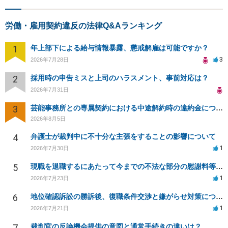
労働・雇用契約違反の法律Q&Aランキング
1
年上部下による給与情報暴露、懲戒解雇は可能ですか？
3
2026年7月28日
2
採用時の申告ミスと上司のハラスメント、事前対応は？
2026年7月31日
3
芸能事務所との専属契約における中途解約時の違約金について相談したいです
2026年8月5日
4
弁護士が裁判中に不十分な主張をすることの影響について
1
2026年7月30日
5
現職を退職するにあたって今までの不法な部分の慰謝料等は請求できるのか。
1
2026年7月23日
6
地位確認訴訟の勝訴後、復職条件交渉と嫌がらせ対策について
1
2026年7月21日
7
裁判官の反論機会提供の意図と通常手続きの違いは？