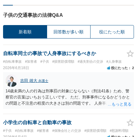
子供の交通事故の法律Q&A
新着順
回答数が多い順
役にたった順
自転車同士の事故で人身事故にするべきか
#自転車事故
#加害者
#子供
#損害賠償増額
#過失割合の交渉
#人身事故
2026年6月18日
役にたった
2
吉田 雄大
弁護士
14歳未満の人の行為は刑事罰の対象にならない（刑法41条）ため、警
察官の言葉はいちおう正しいです。 ただ、刑事事件になるかどうかと
の問題と不注意の程度の大きさは別の問題です。 人身事故の届出を行
い、また、交通事故証明を取っておくこと自体はマイナスになること
はありません。
小学生の自転車と自動車の事故
#子供
#自転車事故
#被害者
#保険会社との交渉
#損害賠償増額
#慰謝料増額
2026年6月4日
役にたった
2