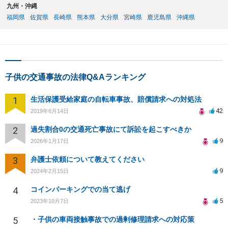
九州・沖縄
福岡県
佐賀県
長崎県
熊本県
大分県
宮崎県
鹿児島県
沖縄県
子供の交通事故の法律Q&Aランキング
1
生活保護受給家庭の自転車事故、賠償請求への対処法
42
2019年6月14日
2
過失割合0の交通死亡事故にて訴訟を起こすべきか
9
2026年1月17日
3
弁護士依頼について教えてください
9
2024年2月15日
4
コインパーキングでの当て逃げ
5
2023年10月7日
5
・子供の車両接触事故での過剰修理請求への対応策