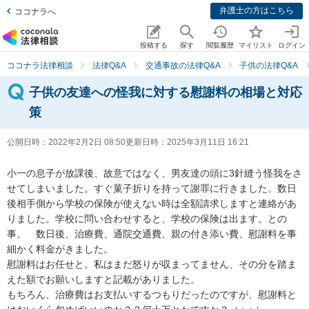
弁護士の方はこちら
ココナラへ
投稿する
探す
閲覧履歴
マイリスト
ログイン
ココナラ法律相談
法律Q&A
交通事故の法律Q&A
子供の法律Q&A
子供の友達への怪我に対する慰謝料の相場と対応
策
公開日時：
2022年2月2日 08:50
更新日時：
2025年3月11日 16:21
小一の息子が放課後、故意ではなく、男友達の頭に3針縫う怪我をさ
せてしまいました。すぐ菓子折りを持って謝罪に行きました。数日
後相手側から学校の保険が使えない時は全額請求しますと連絡があ
りました。学校に問い合わせすると、学校の保険は出ます。との
事。　数日後、治療費、通院交通費、親の付き添い費、慰謝料を事
細かく料金がきました。

慰謝料はお任せと。私はまだ怒りが収まってません、その分を踏ま
えた額でお願いしますと記載がありました。

もちろん、治療費はお支払いするつもりだったのですが、慰謝料と