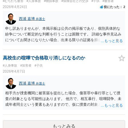
#むち打ち被害
#人身事故
#物損事故
#保険会社との交渉
#子供
#被害者
2026年4月24日
役にたった
2
西浦 嘉博
弁護士
申し訳ありませんが、本掲示板は公共の掲示板であり、個別具体的な
紛争について断定的な判断を行うことは困難です。 詳細な事件見込み
についてお聞きになりたい場合、出来る限りの証拠を持参され、最寄
りの法律事務所で相談されることを検討ください。
高校生の喧嘩で合格取り消しになるのか
#人身事故
#加害者
#子供
2026年4月7日
西浦 嘉博
弁護士
相手方が捜査機関に被害届を提出した場合、傷害罪や暴行罪として捜
査の対象となる可能性はあります。 他方で、相互暴行、喧嘩闘争、未
成年者同士という要素もありますので、仮に捜査の対象となっても捜
査機関による指導、注意の対応で終わることもあり得ます。 仮に当該
事件が発覚した場合、進学先の高等学校が何らかの処分を行うか否か
は、当該教育機関の同種処分に対する慣習、前例等を精査する必要が
もっとみる
あります。 ただ、それも行為の経緯、行為態様、相互の受傷状況等に