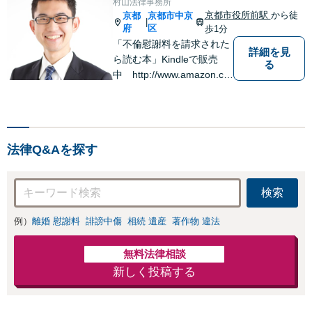
村山法律事務所
京都市役所前駅
から徒
京都
京都市中京
|
府
区
歩1分
「不倫慰謝料を請求された
詳細を見
ら読む本」Kindleで販売
る
中 http://www.amazon.co.
jp/dp/B0FJCDXDNV
法律Q&Aを探す
検索
例）
離婚 慰謝料
誹謗中傷
相続 遺産
著作物 違法
無料法律相談
新しく投稿する