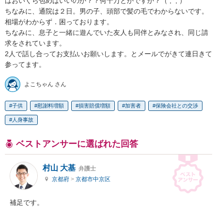
はおいくら包めばいいのか？？何十万とかですか？（ ;  ; ）

ちなみに、通院は２日。男の子、頭部で髪の毛でわからないです。

相場がわからず．困っております。

ちなみに、息子と一緒に遊んでいた友人も同伴とみなされ、同じ請
求をされています。

2人で話し合ってお支払いお願いします。とメールでがきて連日きて
参ってます。
よこちゃん さん
子供
慰謝料増額
損害賠償増額
加害者
保険会社との交渉
人身事故
ベストアンサーに選ばれた回答
村山 大基
弁護士
京都府
>
京都市中京区
補足です。
