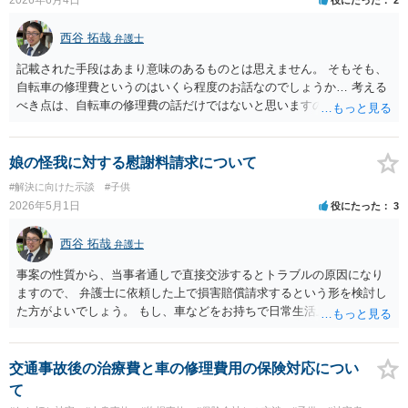
西谷 拓哉
弁護士
記載された手段はあまり意味のあるものとは思えません。 そもそも、
自転車の修理費というのはいくら程度のお話なのでしょうか… 考える
べき点は、自転車の修理費の話だけではないと思いますので、 一度、
法律相談をどこかで受けられることをオススメいたします。
娘の怪我に対する慰謝料請求について
#解決に向けた示談
#子供
2026年5月1日
役にたった
3
西谷 拓哉
弁護士
事案の性質から、当事者通しで直接交渉するとトラブルの原因になり
ますので、 弁護士に依頼した上で損害賠償請求するという形を検討し
た方がよいでしょう。 もし、車などをお持ちで日常生活上の事故も対
象の弁護士特約に加入していたら 弁護士費用を保険で賄える可能性が
ありますので、確認してみてください。
交通事故後の治療費と車の修理費用の保険対応につい
て