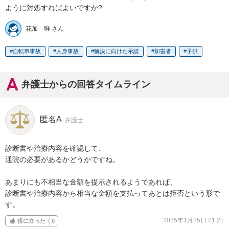
ように対処すればよいですか?
花加 唯 さん
自転車事故
人身事故
解決に向けた示談
加害者
子供
弁護士からの回答タイムライン
匿名A
弁護士
診断書や治療内容を確認して、

通院の必要があるかどうかですね。

あまりにも不相当な金額を提示されるようであれば、

診断書や治療内容から相当な金額を支払ってあとは拒否という形で
す。
2025年1月25日 21:21
役に立った
0