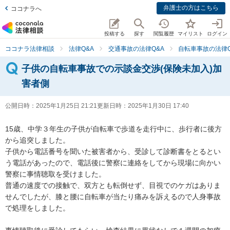
弁護士の方はこちら
ココナラへ
投稿する
探す
閲覧履歴
マイリスト
ログイン
ココナラ法律相談
法律Q&A
交通事故の法律Q&A
自転車事故の法律Q
子供の自転車事故での示談金交渉(保険未加入)加
害者側
公開日時：
2025年1月25日 21:21
更新日時：
2025年1月30日 17:40
15歳、中学３年生の子供が自転車で歩道を走行中に、歩行者に後方
から追突しました。

子供から電話番号を聞いた被害者から、受診して診断書をとるとい
う電話があったので、電話後に警察に連絡をしてから現場に向かい
警察に事情聴取を受けました。

普通の速度での接触で、双方とも転倒せず、目視でのケガはありま
せんでしたが、膝と腰に自転車が当たり痛みを訴えるので人身事故
で処理をしました。
