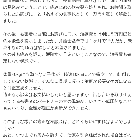
事情聴取後に受診してもらい、検査結果に異状なしで１週間の加療
の見込みということで、痛み止めの飲み薬を処方され、お時間を取
らしたお詫びに、とりあえずの食事代として１万円を渡して解散し
ました。

その後、被害者の自宅にお詫びに伺い、治療費とは別に５万円ほど
の示談金を提示しましたが、弁護士基準では１ヶ月で19万だが、未
成年なので15万は欲しいと希望されました。

その後も痛みを訴え、通院する予定ということなので、治療費も確
定しない状態です。

体重40kgにも満たない子供が、時速10kmほどで衝突して、転倒も
していない状態で、そんなに長期に渡って治療が必要なケガになる
とは正直思えません。

適正な示談金はお支払いしたいと思いますが、話し合いを取り仕切
ってくる被害者のパートナーの方の風貌が、いささか威圧的なこと
もあいまり、金額が適正か判断ができません。

このような場合の適正な示談金は、どれくらいにすればよいでしょ
うか?

あと、いつまでも痛みを訴えて、治療を引き延ばされた場合はどの