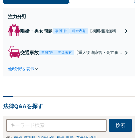
ために前に進むことができます。
注力分野
離婚・男女問題
【初回相談無料】
事例1件
料金表有
【電話・オンライ
ン相談対応】あな
たにとって有利な
交通事故
【重大後遺障害・死亡事案
事例7件
料金表有
条件で離婚ができ
などの実績多数】「被害者
るよう、経験豊富
救済を第一に」一日でも早
な弁護士が多角的
他6分野を表示
く日常を取り戻せるよう、
な視点でアドバイ
私が力になります【初回相
ス「親権・監護
談無料】【電話・オンライ
権・面会交流に実
ン相談対応】「スピード対
績あり」子の引渡
応・納得できる解決を」
し・認知・親子関
「刑事裁判のニーズにも対
係不存在確認など
法律Q&Aを探す
応」【休日・夜間相談可】
もご相談下さい
【子連れ相談可】
検索
例）
離婚 慰謝料
誹謗中傷
相続 遺産
著作物 違法