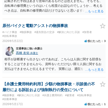
記載された手段はあまり意味のあるものとは思えません。 そもそも、
自転車の修理費というのはいくら程度のお話なのでしょうか… 考える
べき点は、自転車の修理費の話だけではないと思いますので、 一度、
法律相談をどこかで受けられることをオススメいたします。
原付バイクと電動アシストの物損事故
#バイク事故
#物損事故
#過失割合の交渉
#解決に向けた示談
#加害者
#自転車事故
2026年5月22日
役にたった
3
交通事故に強い弁護士
髙橋 友佑
弁護士
相手が診断書すら出さないのであれば、こちらは人損に関する賠償を
することはできませんから、資料をいただけない限り人損に関するお
支払はできませんと伝えるまでです。 実際には、通院をしていないか
ら資料を出せないのではないでしょうか。 相手方自転車の修理費用
も、まずは相手方に修理の見積書を出していただくことになります。
その上で、自転車の時価より、修理費用の方が高額であれば、経済的
​【弁護士費用特約利用】少額の物損事故・示談後の不
全損として、自転車の時価を限度としたお支払しかする必要はありま
履行による訴訟および強制執行の受任について
せん。しかも、そこに当方の過失割合をかけることになります。 要す
#物損事故
#解決に向けた示談
#弁護士費用特約
#被害者
#自転車事故
るに、相手の自転車の時価が５万円で、修理費用が１０万円、当方の
#自動車事故
過失割合が５割（つまり相手方の過失割合が５割）の場合、 物損とし
2026年5月17日
役にたった
1
ては２万５０００円の支払義務があることになります。 時価は、同種