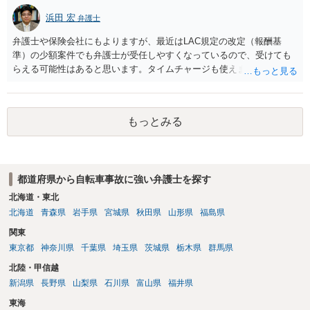
同等の中古品が市場でいくらで取引をされているかを、インターネッ
浜田 宏
弁護士
ト等で調べるしかありません。 当方にも物損が生じており、かつ当方
の過失割合が１０割でない限りは、修理費用を請求することが可能で
弁護士や保険会社にもよりますが、最近はLAC規定の改定（報酬基
す。 例えば、原付の時価が２０万円で、修理費用が１０万円、当方の
準）の少額案件でも弁護士が受任しやすくなっているので、受けても
過失割合が５割の場合、当方は、物損として５万円を請求できること
らえる可能性はあると思います。タイムチャージも使えます。また、
になります。 実際には、相手方の請求権と相殺処理をした上、２万５
保険会社が日弁連経由で弁護士を保険契約者に紹介する制度がありま
０００円を請求していくことになるでしょう。
すので、保険会社にその点もお尋ねになっては如何でしょうか。
もっとみる
都道府県から自転車事故に強い弁護士を探す
北海道・東北
北海道
青森県
岩手県
宮城県
秋田県
山形県
福島県
関東
東京都
神奈川県
千葉県
埼玉県
茨城県
栃木県
群馬県
北陸・甲信越
新潟県
長野県
山梨県
石川県
富山県
福井県
東海