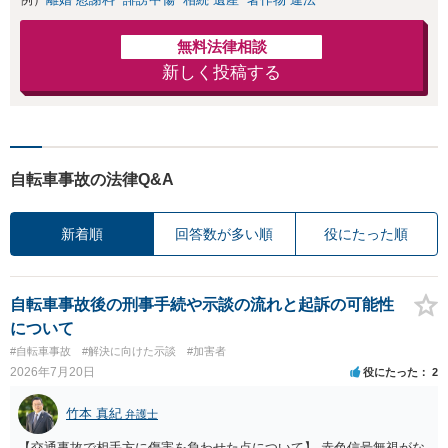
無料法律相談
新しく投稿する
自転車事故の法律Q&A
新着順
回答数が多い順
役にたった順
自転車事故後の刑事手続や示談の流れと起訴の可能性
について
#自転車事故
#解決に向けた示談
#加害者
2026年7月20日
役にたった
2
竹本 真紀
弁護士
【交通事故で相手方に傷害を負わせた点について】 赤色信号無視がな