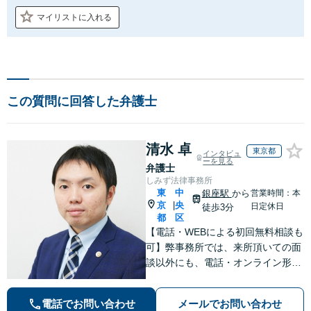
マイリストに入れる
この質問に回答した弁護士
清水 卓
東京都
インタビュ
ーを見る
弁護士
しみず法律事務所
東
中
銀座駅
から
営業時間：本
京
央
|
日定休日
徒歩3分
都
区
【電話・WEBによる初回無料相談も
可】弊事務所では、来所頂いての面
談以外にも、電話・オンライン形式
での初回無料相談も実施中。すぐに
弁護士にご相談頂くことで、今のご
電話でお問い合わせ
メールでお問い合わせ
不安が和らぐとともに、問題解決の