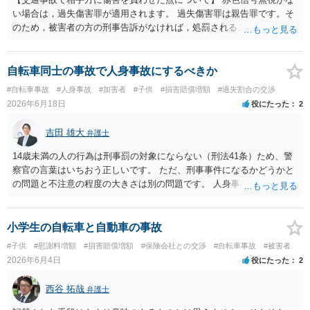
い場合は，過失傷害罪が適用されます。 過失傷害罪は親告罪です。そ
のため，被害者の方の刑事告訴がなければ，処罰されることはありま
せん。 ということは，「悪い方向にはしたくない」との被害者の方で
あれば，示談が成立すれば告訴をすることはないと思います。 したが
いまして，被害者との示談を優先し，これにより告訴がない状態とす
自転車同士の事故で人身事故にするべきか
れば，刑事処分を受けることはなくなります。 一方，赤色信号無視が
#自転車事故
#人身事故
#加害者
#子供
#損害賠償増額
#過失割合の交渉
あった場合は，少し複雑になります。 単純に過失傷害罪と判断される
2026年6月18日
役にたった
2
のであれば，赤色信号無視がない場合と同じで，親告罪となります
（結論は上記と同じです。）。 ただ，赤信号無視（といっても，本件
吉田 雄大
弁護士
では殊更無視にはなりません。看過です）は過失の中でも重大なもの
ですから，重過失致傷罪が成立すると判断される場合もあり得ると思
14歳未満の人の行為は刑事罰の対象にならない（刑法41条）ため、警
います。重過失致傷罪は親告罪ではありません。 もっとも，自転車よ
察官の言葉はいちおう正しいです。 ただ、刑事事件になるかどうかと
り重い自動車の場合には，過失運転致傷罪であっても，「傷害が軽い
の問題と不注意の程度の大きさは別の問題です。 人身事故の届出を行
場合には，情状により，その刑を免除することができる」との規定が
い、また、交通事故証明を取っておくこと自体はマイナスになること
あります。したがいまして，不起訴にされる可能性が大きくなるので
はありません。
す。 そうすると自転車でも同様に考えられ，２週間の怪我であれば，
小学生の自転車と自動車の事故
被害者の意思により不起訴につながる可能性が大きくなるでしょう。
#子供
#慰謝料増額
#損害賠償増額
#保険会社との交渉
#自転車事故
#被害者
やはり示談交渉は大事になると思います。
2026年6月4日
役にたった
2
西谷 拓哉
弁護士