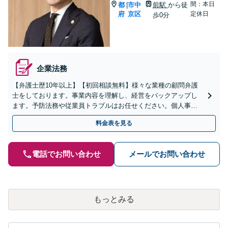
間：本日
都
市中
前駅
から徒
|
府
京区
定休日
歩0分
企業法務
【弁護士歴10年以上】【初回相談無料】様々な業種の顧問弁護
士をしております。事業内容を理解し、経営をバックアップし
ます。予防法務や従業員トラブルはお任せください。個人事業
主からのご相談も可【休日・夜間相談可】【京都市役所前駅5
料金表を見る
分】
電話でお問い合わせ
メールでお問い合わせ
もっとみる