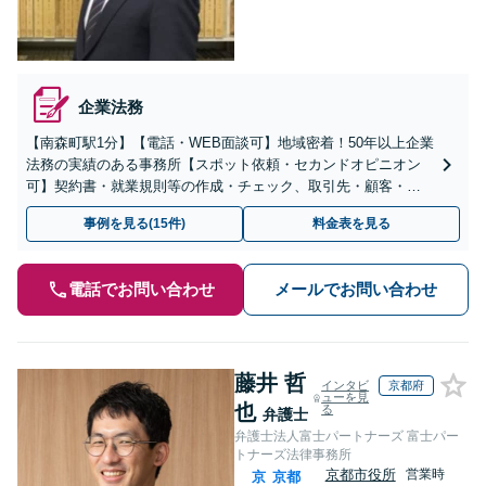
企業法務
【南森町駅1分】【電話・WEB面談可】地域密着！50年以上企業
法務の実績のある事務所【スポット依頼・セカンドオピニオン
可】契約書・就業規則等の作成・チェック、取引先・顧客・社
員トラブル等、お気軽にご相談ください【事前予約で休日・夜
事例を見る(15件)
料金表を見る
間対応】
電話でお問い合わせ
メールでお問い合わせ
藤井 哲
インタビ
京都府
ューを見
也
る
弁護士
弁護士法人富士パートナーズ 富士パー
トナーズ法律事務所
京都市役所
営業時
京
京都