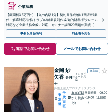
企業法務
【顧問料3.3万円~】【丸の内駅1分】契約書作成/債権回収/残業
代・解雇対応/労務トラブル/就業規則作成/知的財産権/クレーム
対応など企業法務全般に対応。セミナー講師20回超の実績【企
業法務・IT法務に精通】
事例を見る(5件)
料金表を見る
電話でお問い合わせ
メールでお問い合わせ
金岡 紗
東京都
インタビ
矢香
ューを見
弁護
る
士
弁護士法人プロテクトスタンス
千
有楽町駅
営業時間：09:00
東
代
~19:00（土日祝
から徒歩
京
|
田
日）
1分
都
区