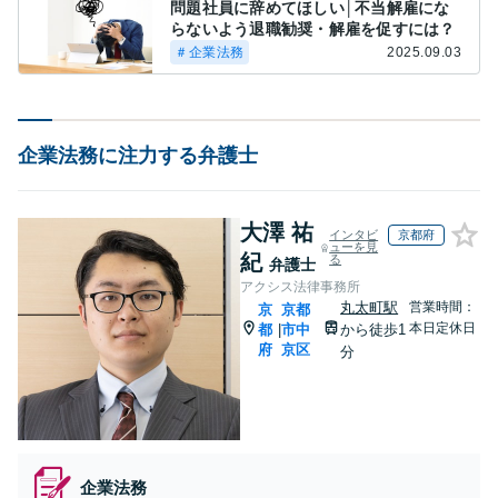
問題社員に辞めてほしい│不当解雇にな
らないよう退職勧奨・解雇を促すには？
＃企業法務
2025.09.03
企業法務に注力する弁護士
大澤 祐
インタビ
京都府
ューを見
紀
る
弁護士
アクシス法律事務所
丸太町駅
営業時間：
京
京都
本日定休日
都
市中
から徒歩1
|
府
京区
分
企業法務