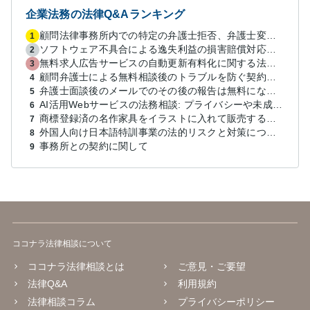
企業法務の法律Q&Aランキング
顧問法律事務所内での特定の弁護士拒否、弁護士変更はあり？一般論でも構いません。
1
ソフトウェア不具合による逸失利益の損害賠償対応について相談
2
無料求人広告サービスの自動更新有料化に関する法的対策は？
3
顧問弁護士による無料相談後のトラブルを防ぐ契約は？
4
弁護士面談後のメールでのその後の報告は無料になるが、弁護士として興味ありますか？
5
AI活用Webサービスの法務相談: プライバシーや未成年対応など
6
商標登録済の名作家具をイラストに入れて販売するのは違法でしょうか
7
外国人向け日本語特訓事業の法的リスクと対策について教えてください
8
事務所との契約に関して
9
ココナラ法律相談について
ココナラ法律相談とは
ご意見・ご要望
法律Q&A
利用規約
法律相談コラム
プライバシーポリシー