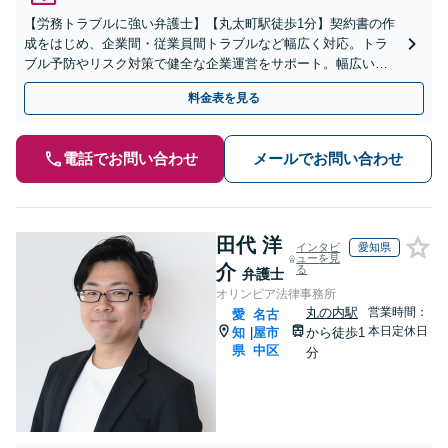
【労務トラブルに強い弁護士】【丸太町駅徒歩1分】契約書の作
成をはじめ、企業間・従業員間トラブルなど幅広く対応。トラ
ブル予防やリスク対策で健全な企業運営をサポート。幅広い業
種に対応可能です。お気軽にご相談ください。【Web面談可】
料金表を見る
電話でお問い合わせ
メールでお問い合わせ
田代 洋
インタビ
愛知県
ューを見
介
る
弁護士
オリンピア法律事務所
丸の内駅
営業時間：
愛
名古
本日定休日
知
屋市
から徒歩1
|
県
中区
分