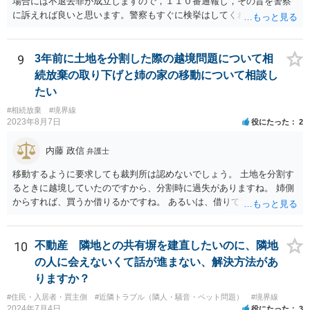
場合には不退去罪が成立しますので，１１０番通報し，その旨を警察
相手方の態度を見ていると、無理矢理塀を破壊して建築工事を強行す
に訴えれば良いと思います。警察もすぐに検挙はしてくれませんが，
るおそれすらあるように思われますので、相手方に、塀の取り壊しに
１１０番通報すれば臨場し，相手を引き離してくれることはすると思
は応じない旨や、「隣地の許可済と話して（嘘をついて）建築許可を
います。 弁護士には，不当要求の拒絶ということで依頼すれば良いと
取った」ということについて説明を求める旨を記載した通知書を送り
思います。不当要求には「落としどころ」は存在しません。明確に要
9
3年前に土地を分割した際の越境問題について相
付けるとともに、行政にも相談するのがよろしいかと存じます。 ま
求を拒絶し，不満なら裁判所で解決するように伝えるべきです（不当
続放棄の取り下げと姉の家の移動について相談し
た、相談者様が弁護士に依頼することで、相手方との交渉は全て弁護
要求してくる相手は，実際に裁判所に訴えることは少ないですが）
士に任せることができ、相手方と話さなければならないという精神的
たい
なご負担をなくすこともできます。 相手方に恐怖を感じ、ご自身で話
#相続放棄
#境界線
し合いを行うことができそうにないようでしたら、一度弁護士に依頼
2023年8月7日
役にたった
2
することをご検討いただくのがよろしいかもしれません。 ご参考にな
れば幸いです。
内藤 政信
弁護士
移動するように要求しても裁判所は認めないでしょう。 土地を分割す
るときに越境していたのですから、分割時に過失がありますね。 姉側
からすれば、買うか借りるかですね。 あるいは、借りて置いて、次回
立て直すときに、引っ込める約束をするかで すね。 弟さんからすれ
ば、異動や撤去を求めることは、信義則上、認められないので どこか
で妥協するしかないでしょうね。
10
不動産 隣地との共有塀を建直したいのに、隣地
の人に会えないくて話が進まない、解決方法があ
りますか？
#住民・入居者・買主側
#近隣トラブル（隣人・騒音・ペット問題）
#境界線
2024年7月4日
役にたった
3