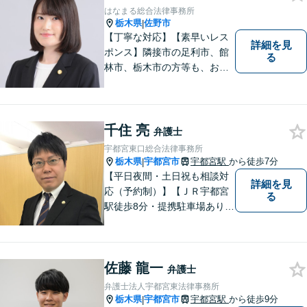
を心掛けています。【南宇都
はなまる総合法律事務所
宮駅5分】
栃木県
佐野市
|
【丁寧な対応】【素早いレス
詳細を見
ポンス】隣接市の足利市、館
る
林市、栃木市の方等も、お気
軽にご相談ください。交通事
故・離婚・相続問題を多数経
験しました。不貞の慰謝料の
ご相談は、内容によって、初
千住 亮
弁護士
回相談を無料としておりま
宇都宮東口総合法律事務所
す。
栃木県
宇都宮市
宇都宮駅
から徒歩7分
|
【平日夜間・土日祝も相談対
詳細を見
応（予約制）】【ＪＲ宇都宮
る
駅徒歩8分・提携駐車場あり】
相談者様にとって分かりやす
く、和やかな法律相談を目指
しています。お気軽にお問い
佐藤 龍一
合わせください。
弁護士
弁護士法人宇都宮東法律事務所
栃木県
宇都宮市
宇都宮駅
から徒歩9分
|