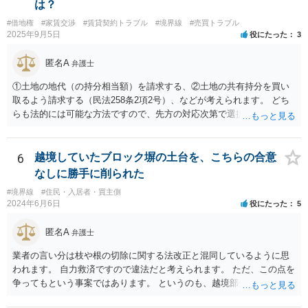
は？
#借地権
#家賃交渉
#賃貸契約トラブル
#境界線
#売買トラブル
2025年9月5日
役にたった
3
匿名A
弁護士
①土地の地代（の持分相当額）を請求する、②土地の共有持分を買い
取るよう請求する（民法258条2項2号）、などが考えられます。 どち
らも法的には可能な方法ですので、先方の対応次第で選択することに
なろうかと存じます。 （先方が①も②も拒絶するとなれば、おそらく
は②を求めて訴訟を提起することになるかと存じます。）
6
越境していたブロック塀の土台を、こちらの合意
なしに勝手に削られた
#境界線
#住民・入居者・買主側
2024年6月6日
役にたった
5
匿名A
弁護士
業者の言い分は枝や根の切除に関する法改正と混同しているように思
われます。 自力救済ですので違法だと考えられます。 ただ、この点を
争ってもという事案ではあります。 というのも、越境部分の解消に関
わる費用は本来ご自身が負担しなければならないものであり、相手方