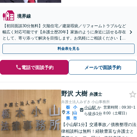
境界線
【初回面談30分無料】欠陥住宅／建築瑕疵／リフォームトラブルなど
幅広く対応可能です【弁護士歴20年】家族のように身近に話せる存在
として、寄り添って解決を目指します。お気軽にご相談ください【池
袋駅5分】
料金表を見る
電話で面談予約
メールで面談予約
野沢 大樹
弁護士
弁護士法人みずき 小山事務所
栃
小
小山駅
か
営業時間：09:30~1
木
山
|
8:00（土曜日）
ら徒歩1分
県
市
【小山駅1分】交通事故／債務整理の法
律相談料は無料！経験豊富な弁護士と