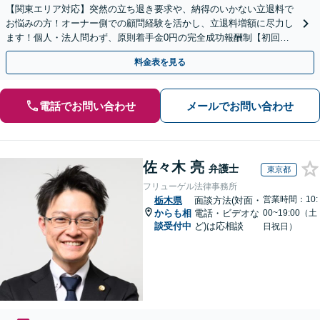
【関東エリア対応】突然の立ち退き要求や、納得のいかない立退料で
お悩みの方！オーナー側での顧問経験を活かし、立退料増額に尽力し
ます！個人・法人問わず、原則着手金0円の完全成功報酬制【初回相
談30分無料】【オンライン対応可】【夜間休日相談可】
料金表を見る
電話でお問い合わせ
メールでお問い合わせ
佐々木 亮
弁護士
東京都
フリューゲル法律事務所
営業時間：10:
栃木県
面談方法(対面・
からも相
電話・ビデオな
00~19:00（土
談受付中
ど)は応相談
日祝日）