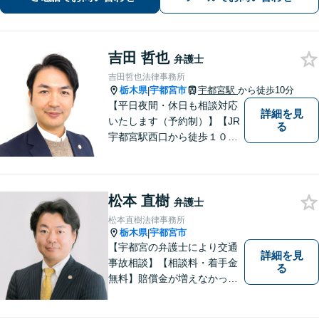
吉田 哲也
弁護士
吉田哲也法律事務所
栃木県
宇都宮市
宇都宮駅
から徒歩10分
|
【平日夜間・休日も相談対応
詳細を見
いたします（予約制）】【JR
る
宇都宮駅西口から徒歩１０
分・事務所ビル１階が駐車場
となっています】相談者様の
お話をしっかりと聞き，丁寧
松本 直樹
に対応いたします。ぜひ一度
弁護士
ご相談ください。
松本直樹法律事務所
栃木県
宇都宮市
|
【宇都宮の弁護士により交通
詳細を見
事故相談】【相談料・着手金
る
無料】賠償金が増えなかった
場合，報酬はいただきませ
ん。交通事故の被害にあわれ