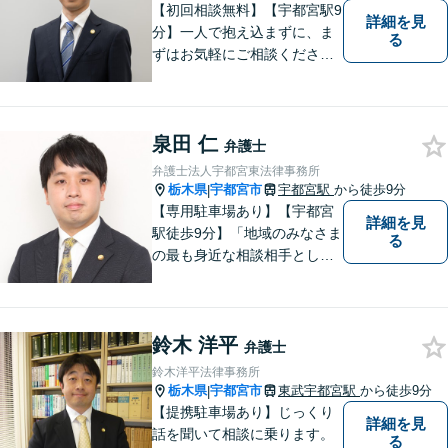
【初回相談無料】【宇都宮駅9
詳細を見
分】一人で抱え込まずに、ま
る
ずはお気軽にご相談くださ
い。【夜間休日対応可能】
泉田 仁
弁護士
弁護士法人宇都宮東法律事務所
栃木県
宇都宮市
宇都宮駅
から徒歩9分
|
【専用駐車場あり】【宇都宮
詳細を見
駅徒歩9分】「地域のみなさま
る
の最も身近な相談相手として
頼れる存在でありたい。」が
モットーです。【初回面談無
料】【夜間／休日対応可】交
鈴木 洋平
通事故／遺産相続／借金問題
弁護士
／企業法務／離婚問題などさ
鈴木洋平法律事務所
まざまな分野に力を入れてお
栃木県
宇都宮市
東武宇都宮駅
から徒歩9分
|
ります。
【提携駐車場あり】じっくり
詳細を見
話を聞いて相談に乗ります。
る