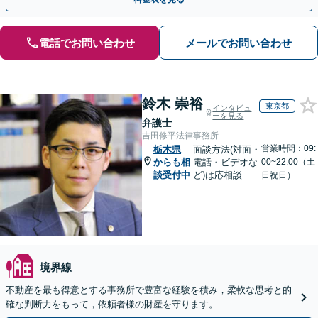
電話でお問い合わせ
メールでお問い合わせ
鈴木 崇裕
東京都
インタビュ
ーを見る
弁護士
吉田修平法律事務所
営業時間：09:
栃木県
面談方法(対面・
からも相
電話・ビデオな
00~22:00（土
談受付中
ど)は応相談
日祝日）
境界線
不動産を最も得意とする事務所で豊富な経験を積み，柔軟な思考と的
確な判断力をもって，依頼者様の財産を守ります。