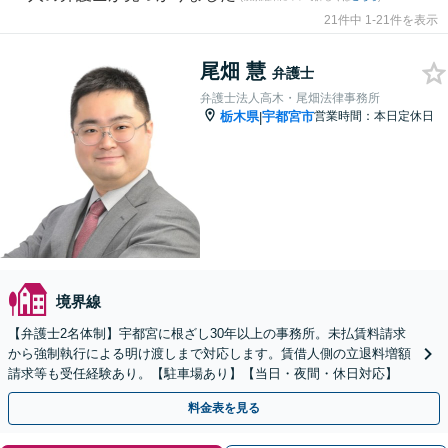
21件中 1-21件を表示
尾畑 慧
弁護士
弁護士法人高木・尾畑法律事務所
栃木県
宇都宮市
営業時間：本日定休日
|
境界線
【弁護士2名体制】宇都宮に根ざし30年以上の事務所。未払賃料請求
から強制執行による明け渡しまで対応します。賃借人側の立退料増額
請求等も受任経験あり。【駐車場あり】【当日・夜間・休日対応】
料金表を見る