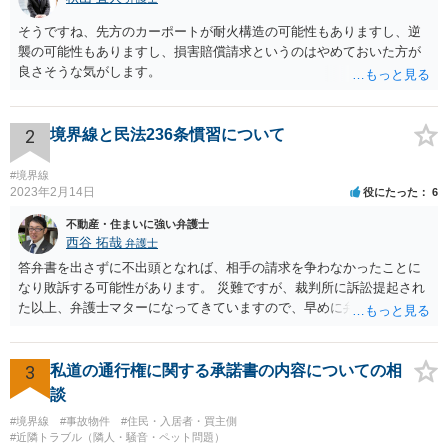
そうですね、先方のカーポートが耐火構造の可能性もありますし、逆
襲の可能性もありますし、損害賠償請求というのはやめておいた方が
良さそうな気がします。
2
境界線と民法236条慣習について
#境界線
2023年2月14日
役にたった
6
不動産・住まいに強い弁護士
西谷 拓哉
弁護士
答弁書を出さずに不出頭となれば、相手の請求を争わなかったことに
なり敗訴する可能性があります。 災難ですが、裁判所に訴訟提起され
た以上、弁護士マターになってきていますので、早めに弁護の依頼を
視野に法律相談に行かれるべきと思います。
3
私道の通行権に関する承諾書の内容についての相
談
#境界線
#事故物件
#住民・入居者・買主側
#近隣トラブル（隣人・騒音・ペット問題）