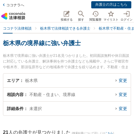
弁護士の方はこちら
ココナラへ
投稿する
探す
閲覧履歴
マイリスト
ログイン
ココナラ法律相談
栃木県で法律相談できる弁護士
栃木県で不動産・住
栃木県の境界線に強い弁護士
栃木県で境界線に強い弁護士が21名見つかりました。初回面談無料や休日面談
に対応している弁護士、解決事例を持つ弁護士なども掲載中。さらに宇都宮市
や栃木市、那須塩原市などの地域条件で弁護士を絞り込めます。不動産・住ま
いに関係する立ち退き交渉や家賃交渉、不動産契約解除等の細かな分野での絞
り込み検索もでき便利です。特に弁護士法人高木・尾畑法律事務所の尾畑 慧弁
エリア
栃木県
変更
護士や大橋慶士法律事務所の大橋 慶士弁護士、渡邊律法律事務所の渡邊 律弁護
士のプロフィール情報や弁護士費用、強みなどが注目されています。『栃木県
相談内容
不動産・住まい、境界線
変更
で土日や夜間に発生した境界線のトラブルを今すぐに弁護士に相談したい』
『境界線のトラブル解決の実績豊富な近くの弁護士を検索したい』『初回相談
無料で境界線を法律相談できる栃木県内の弁護士に相談予約したい』などでお
詳細条件
未選択
変更
困りの相談者さんにおすすめです。
21
人の弁護士が見つかりました
(検索結果について詳しくは
こちら
)