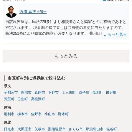
西浦 嘉博
弁護士
当該境界堀は、民法229条により相談者さんと隣家との共有物であると
推定されます。 境界堀の建て直しは共有物の変更に当たりますので、
民法251条により隣家の同意が必要となります。 費用は掛かります
が、弁護士を介して、堀の老朽化の現状、現状のままでの危険性、改
修の必要性、工事の見積もりや期間、負担割合の提案などを記載した
書面を作成し送付されてみてはいかがでしょうか。
もっとみる
市区町村別に境界線で絞り込む
県央
宇都宮市
鹿沼市
真岡市
下野市
上三川町
益子町
茂木町
市貝町
芳賀町
壬生町
高根沢町
県南
足利市
栃木市
佐野市
小山市
野木町
県北
日光市
大田原市
矢板市
那須塩原市
さくら市
那須烏山市
塩谷町