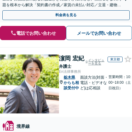
題を根本から解決「契約書の作成／家賃の未払い対応／立退・建物の
明け渡し請求／欠陥住宅トラブル」
料金表を見る
電話でお問い合わせ
メールでお問い合わせ
濵岡 宏紀
東京都
インタビュ
ーを見る
弁護士
En法律事務所
営業時間：10:
栃木県
面談方法(対面・
からも相
電話・ビデオな
00~18:00（土
談受付中
ど)は応相談
日祝日）
境界線