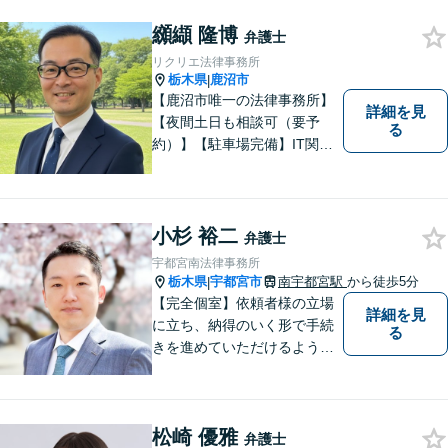
た方々のお力になりたいとい
う強い思いから，交通事故問
纐纈 隆博
弁護士
題に積極的に取り組んでいま
リクリエ法律事務所
す。お気軽にお問い合わせく
栃木県
鹿沼市
|
ださい。
【鹿沼市唯一の法律事務所】
詳細を見
【夜間土日も相談可（要予
る
約）】【駐車場完備】IT関連
をはじめ、離婚・相続・交通
事故と幅広く案件を取り扱っ
ております。お気軽にお問合
せ下さい。
小杉 裕二
弁護士
宇都宮南法律事務所
栃木県
宇都宮市
南宇都宮駅
から徒歩5分
|
【完全個室】依頼者様の立場
詳細を見
に立ち、納得のいく形で手続
る
きを進めていただけるよう、
しっかりとお話をお伺いし、
丁寧に説明を行います。 弁護
士業はサービス業であると認
松崎 優雅
識し、常に誠実で真摯な対応
弁護士