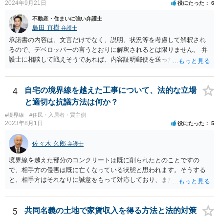
2024年9月21日
役にたった
6
不動産・住まいに強い弁護士
島田 直樹
弁護士
承諾書の内容は、文言だけでなく、説明、状況等を考慮して解釈され
るので、デベロッパーの言うとおりに解釈されるとは限りません。 弁
護士に相談して戦えそうであれば、内容証明郵便を送ったうえで、デ
ベロッパー宛に訴訟をすることが考えられます。
4
自宅の境界線を越えた工事について、法的な立場
と適切な抗議方法は何か？
#境界線
#住民・入居者・買主側
2023年8月1日
役にたった
5
佐々木 久郎
弁護士
境界線を越えた部分のコンクリートは既に削られたとのことですの
で、相手方の侵害は既に亡くなっている状態と思われます。そうする
と、相手方はそれなりに誠意をもって対応しており、また、実際に相
談者様の土地を侵害していた期間は短いと思われますので、実質的に
は使用料や損害賠償の請求をすることは難しいと考えられます。ここ
から先は、現場を見る等して具体的な事実関係を踏まえなければ判断
5
共同名義の土地で家賃収入を得る方法と法的対策
が難しいので、本法律相談では対応が難しいです。