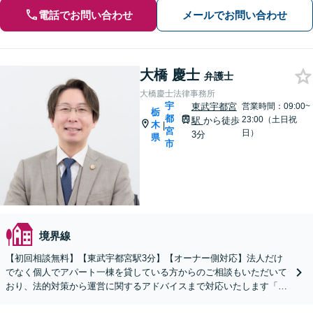
電話でお問い合わせ
メールでお問い合わせ
大橋 慶士
弁護士
大橋慶士法律事務所
宇
東武宇都宮
営業時間：09:00~
栃
都
23:00（土日祝
駅
から徒歩
木
|
宮
日）
3分
県
市
境界線
【初回相談無料】【東武宇都宮駅3分】【オーナー側対応】法人だけ
でなく個人でアパート一棟を貸している方からのご相談もいただいて
おり、法的対策から運営に関するアドバイスまで対応いたします「原
状回復トラブルも対応」【休日・夜間相談可】