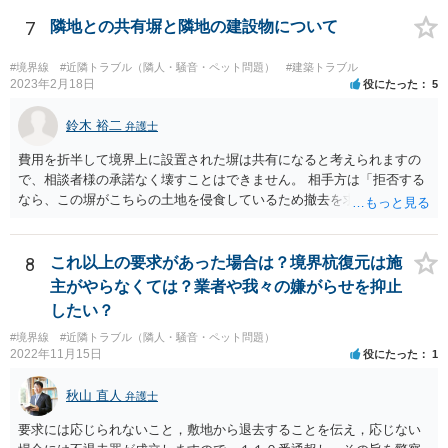
業者が費用負担を求めない場合は、経済的に見て得と評価できる面が
あるからです。 売主・隣地所有者・ご自身で現場と事実関係を確認し
7
隣地との共有塀と隣地の建設物について
たうえで、売主に一定の責任を問う形になろうかと思います（ただ、
微々たるものになってしまうかと思います）
#境界線
#近隣トラブル（隣人・騒音・ペット問題）
#建築トラブル
2023年2月18日
役にたった
5
鈴木 裕二
弁護士
費用を折半して境界上に設置された塀は共有になると考えられますの
で、相談者様の承諾なく壊すことはできません。 相手方は「拒否する
なら、この塀がこちらの土地を侵食しているため撤去を求める手続き
に移る」と述べているようですが、隣地の所有者と同意のうえ設置し
ているわけですから、相談者様の同意なく塀の撤去を求めることは法
的には難しいように思われます。 また、「隣地（相談者様）の許可」
8
これ以上の要求があった場合は？境界杭復元は施
というのが何の許可を示しているのか判然としませんが、一般に、高
主がやらなくては？業者や我々の嫌がらせを抑止
層建築物の建築確認を得る際は、近隣住民と協議してその建築に関し
したい？
同意を得るよう行政指導が行われておりますので、（推測になってし
#境界線
#近隣トラブル（隣人・騒音・ペット問題）
まいますが）この同意を得ている旨虚偽の申請を行い、建築許可を得
2022年11月15日
役にたった
1
たのかもしれません。 近隣住民の同意は必須の要件ではないため、直
ちに建築確認自体が取り消されるわけではございませんが、虚偽の申
秋山 直人
弁護士
請を行ったことについて申請者の責任を追及する余地はあろうかと存
じます。 お話をお聞きする限り、相手方のやり口は非常に強引かつ高
要求には応じられないこと，敷地から退去することを伝え，応じない
圧的で、相談者様が恐怖を感じるのは無理もないことかと思います。