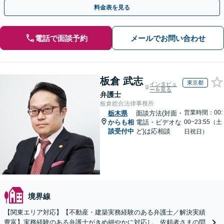
料金表を見る
電話で面談予約
メールでお問い合わせ
板倉 武志
東京都
インタビュ
ーを見る
弁護士
板倉総合法律事務所
営業時間：00:
栃木県
面談方法(対面・
からも相
電話・ビデオな
00~23:55（土
談受付中
ど)は応相談
日祝日）
境界線
【関東エリア対応】【不動産・建築実務経験のある弁護士／解決実績
豊富】実務経験のある弁護士がきめ細やかに対応し、依頼者さまの問