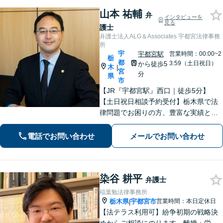
山本 祐輔
弁
インタビューを
見る
護士
弁護士法人ALG＆Associates 宇都宮法律事務
所
宇
宇都宮駅
営業時間：00:00~2
栃
都
3:59（土日祝日）
から徒歩5
木
|
宮
分
県
市
【JR『宇都宮駅』西口｜徒歩5分】
【土日祝日相談予約受付】栃木県で法
律問題でお困りの方、豊富な実績と専
門性を持つ弁護士が、ともに解決を目
指します。どうぞお気軽にご相談くだ
電話でお問い合わせ
メールでお問い合わせ
さい。
染谷 耕平
弁護士
稲葉勉法律事務所
栃木県
宇都宮市
営業時間：本日定休日
|
【法テラス利用可】紛争初期の戦略決