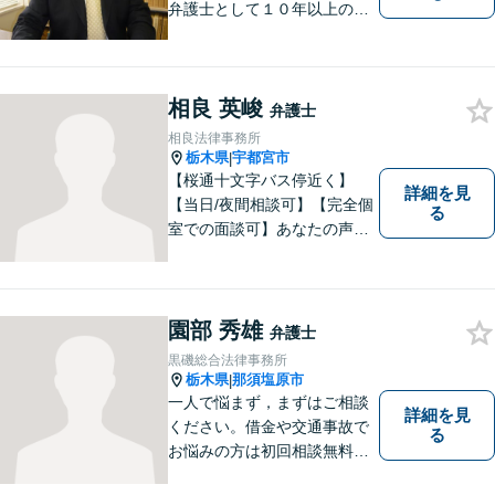
弁護士として１０年以上の経
験をもとに適切なアドバイス
をいたします。ぜひ一度ご相
談ください。
相良 英峻
弁護士
相良法律事務所
栃木県
宇都宮市
|
【桜通十文字バス停近く】
詳細を見
【当日/夜間相談可】【完全個
る
室での面談可】あなたの声を
聞かせてください。親切・丁
寧な対応を心がけておりま
す。 事務所HPもご覧くださ
い。 https://sagara-law-office.j
園部 秀雄
弁護士
p/
黒磯総合法律事務所
栃木県
那須塩原市
|
一人で悩まず，まずはご相談
詳細を見
ください。借金や交通事故で
る
お悩みの方は初回相談無料で
す。