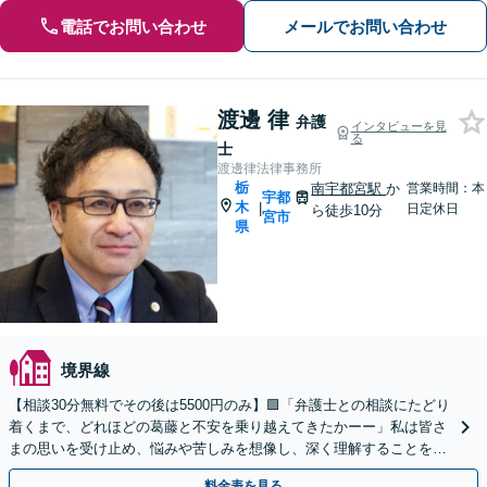
電話でお問い合わせ
メールでお問い合わせ
渡邊 律
弁護
インタビューを見
る
士
渡邊律法律事務所
栃
南宇都宮駅
か
営業時間：本
宇都
木
|
日定休日
ら徒歩10分
宮市
県
境界線
【相談30分無料でその後は5500円のみ】🟩「弁護士との相談にたどり
着くまで、どれほどの葛藤と不安を乗り越えてきたかーー」私は皆さ
まの思いを受け止め、悩みや苦しみを想像し、深く理解することをあ
きらめません。ぜひ一度ご相談ください
料金表を見る