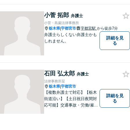
小菅 拓郎
弁護士
小菅・島薗法律事務所
栃木県
宇都宮市
宇都宮駅
から徒歩7分
|
弁護士らしくない弁護士かも
詳細を見
しれません。
る
石田 弘太郎
弁護士
法律事務所栞
栃木県
宇都宮市
|
【複数弁護士で対応】【栃木
詳細を見
街道沿い】【土日祝日夜間対
る
応可能】交通事故・労働/雇用
問題・刑事事件に注力してい
ます。宇都宮市の弁護士で
す。是非一度ご相談くださ