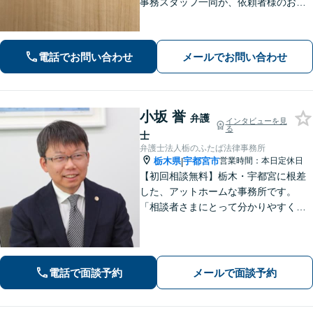
事務スタッフ一同が、依頼者様のお悩
みを解消できるよう全力でサポート。
状況を十分にヒアリングし、あらゆる
観点から解決策をご提案してまいりま
電話でお問い合わせ
メールでお問い合わせ
す。【休日・夜間対応】
小坂 誉
弁護
インタビューを見
る
士
弁護士法人栃のふたば法律事務所
栃木県
宇都宮市
営業時間：本日定休日
|
【初回相談無料】栃木・宇都宮に根差
した、アットホームな事務所です。
「相談者さまにとって分かりやすく説
明すること」「必ず何らかの解決策を
お出しすること」を心がけておりま
す。どんなことでも大丈夫。まずはお
気軽にご相談ください【無料駐車場あ
電話で面談予約
メールで面談予約
り】