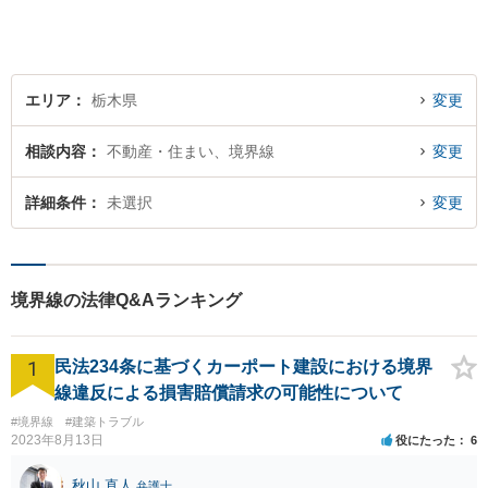
い。
エリア
栃木県
変更
相談内容
不動産・住まい、境界線
変更
詳細条件
未選択
変更
境界線の法律Q&Aランキング
1
民法234条に基づくカーポート建設における境界
線違反による損害賠償請求の可能性について
#境界線
#建築トラブル
2023年8月13日
役にたった
6
秋山 直人
弁護士