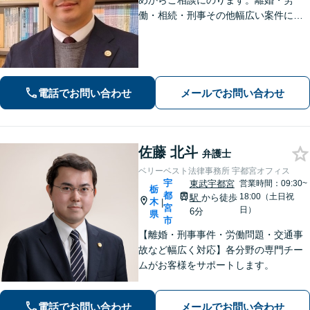
めからご相談にのります。離婚・労
働・相続・刑事その他幅広い案件につ
いて、ご相談から交渉・調停・裁判ま
で、どの段階でも適切なサポートが可
能です。
電話でお問い合わせ
メールでお問い合わせ
佐藤 北斗
弁護士
ベリーベスト法律事務所 宇都宮オフィス
宇
東武宇都宮
営業時間：09:30~
栃
都
18:00（土日祝
駅
から徒歩
木
|
宮
日）
6分
県
市
【離婚・刑事事件・労働問題・交通事
故など幅広く対応】各分野の専門チー
ムがお客様をサポートします。
電話でお問い合わせ
メールでお問い合わせ