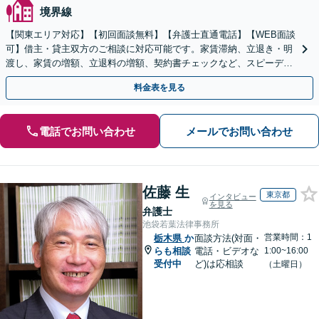
境界線
【関東エリア対応】【初回面談無料】【弁護士直通電話】【WEB面談
可】借主・貸主双方のご相談に対応可能です。家賃滞納、立退き・明
渡し、家賃の増額、立退料の増額、契約書チェックなど、スピーディ
ーに不動産トラブル解決【休日・夜間・当日相談に対応】
料金表を見る
電話でお問い合わせ
メールでお問い合わせ
佐藤 生
東京都
インタビュー
を見る
弁護士
池袋若葉法律事務所
営業時間：1
栃木県
か
面談方法(対面・
らも相談
電話・ビデオな
1:00~16:00
受付中
ど)は応相談
（土曜日）