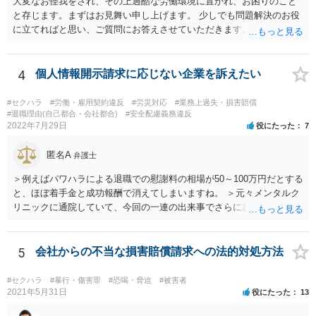
大変なお怪我をされ、その上過酷な労働環境に置かれ、お困りのこと
と存じます。まずはお見舞い申し上げます。 少しでも問題解決のお役
に立てればと思い、ご質問にお答えさせていただきます。 ご相談者の
具体的な会社内での立場や入手可能な証拠資料にもよりますが、お怪
我に関しては労災保険からの給付や会社からの損害賠償が、過重労働
に関しては未払残業代の支払が受けられる可能性がある事案とお見受
4
個人情報開示請求に応じない企業を訴えたい
けします。 請求が認められる可能性や採るべき手続を検討するには、
様々な事情のヒアリングや証拠資料の検討が必要になるため、今後の
#セクハラ
#労働・雇用契約違反
#労災対応
#業務上過失・損害賠償
方針の検討も含め、一度面談にて法律相談をされることをおすすめし
#退職理由(自己都合・会社都合)
#安全配慮義務違反
2022年7月29日
役にたった
7
ます。
匿名A
弁護士
＞例えばパワハラによる退職での慰謝料の相場が50～100万円だとする
と、ほぼ着手金と成功報酬で消えてしまいますね。 ＞元々メンタルク
リニックに通院していて、今回の一連の出来事でさらに悪化した事実
を医師の診断書で証拠として提出しても慰謝料は変わらないですか？
万が一、慰謝料請求が認められるにしても金額としては微々たるもの
かと思いますが、依頼する弁護士に詳細を説明したうえで指示を仰い
5
会社からの不当な損害賠償請求への法的対処方法
だ方がいいかと思います。
#セクハラ
#暴行・傷害罪
#恐喝・脅迫
#被害者
2021年5月31日
役にたった
13