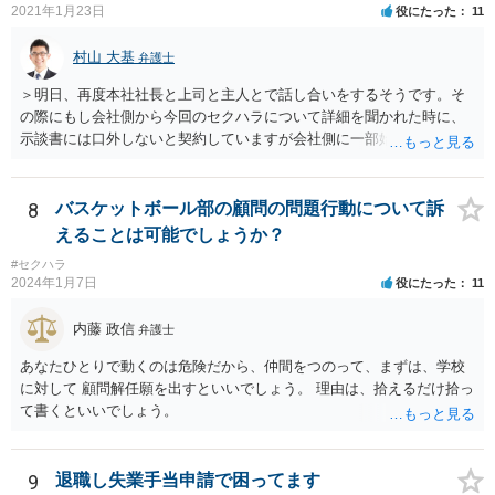
2021年1月23日
役にたった
11
欠く主張であり、会社としても相手方の請求を取り合うつもり事態が
ない可能性もあるかと思われます。 こうした場合であれば、結局は相
村山 大基
弁護士
手方として、言い分がなにも通らないまま、断念ををすることにな
り、ご相談者様も直接に問題のある人物と接触を持たずに済むかと思
＞明日、再度本社社長と上司と主人とで話し合いをするそうです。そ
いますので、必ずしも、ご相談者様がコストをかけて、相手方を責め
の際にもし会社側から今回のセクハラについて詳細を聞かれた時に、
るまでをしなくともよいかとも考えられます。 もっとも、ご相談者様
示談書には口外しないと契約していますが会社側に一部始終を話して
として本件行動が納得できない場合には、コスト面も生じることから
しまって良いのでしょうか？もし会社側の質問に答えてはいけない場
十分にご検討をいただく必要はあるかと思いますが、相手方に対して
合、どのように対応したら良いですか？ 一番無難なのは、①事前に弁
正式な警告の書面を送ったり、名誉毀損に当たりうる行為について、
護士に相談してからにしたい、と伝え、②話し合いを延期してもらっ
8
バスケットボール部の顧問の問題行動について訴
賠償を求めていく余地はあるかと思われます。
てご主人が近くで法律相談に行くことです。 ネット上ですと、示談書
えることは可能でしょうか？
も確認できませんし、「言葉による下ネタ」がどのようなものか、示
#セクハラ
談に至る具体的な経緯、示談後相手が会社に話した内容など、詳しい
2024年1月7日
役にたった
11
事情がわかりません。これらの事情がわからずに、相談者さんからの
又聞きの情報だけをもとに回答するのは妥当ではないと考えるからで
内藤 政信
弁護士
す。
あなたひとりで動くのは危険だから、仲間をつのって、まずは、学校
に対して 顧問解任願を出すといいでしょう。 理由は、拾えるだけ拾っ
て書くといいでしょう。
9
退職し失業手当申請で困ってます