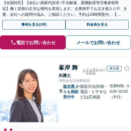
【全国対応】【未払い残業代請求 /不当解雇、退職勧奨等労働者側専
従】働く皆様の正当な権利を実現します。企業相手でも泣き寝入り不
要。会社への疑問や悩み、ご相談ください。予約は24時間受付。【初
回面談無料】【夜間・休日対応可】
事例を見る(2件)
料金表を見る
電話でお問い合わせ
メールでお問い合わせ
峯岸 舞
東京都
インタビュー
を見る
弁護士
増井総合法律事務所
営業時間：0
栃木県
か
面談方法(対面・
らも相談
電話・ビデオな
9:00~20:00
受付中
ど)は応相談
（平日）