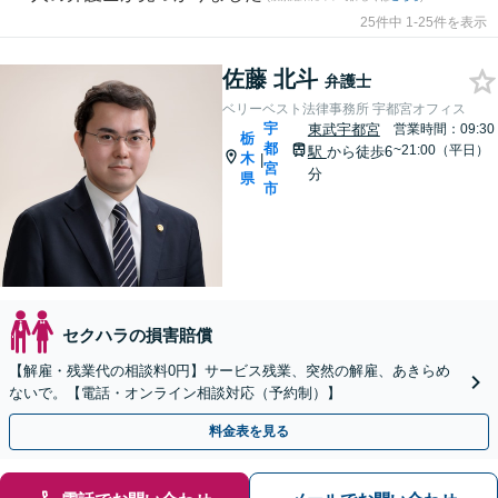
25件中 1-25件を表示
佐藤 北斗
弁護士
ベリーベスト法律事務所 宇都宮オフィス
宇
東武宇都宮
営業時間：09:30
栃
都
~21:00（平日）
駅
から徒歩6
木
|
宮
分
県
市
セクハラの損害賠償
【解雇・残業代の相談料0円】サービス残業、突然の解雇、あきらめ
ないで。【電話・オンライン相談対応（予約制）】
料金表を見る