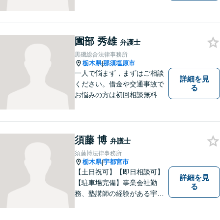
がモットーです。皆様が笑顔
になっていただけるよう、不
断の努力を続けます。何かお
困りごとがあればご相談くだ
園部 秀雄
弁護士
さい！【駐車場有】
黒磯総合法律事務所
栃木県
那須塩原市
|
一人で悩まず，まずはご相談
詳細を見
ください。借金や交通事故で
る
お悩みの方は初回相談無料で
す。
須藤 博
弁護士
須藤博法律事務所
栃木県
宇都宮市
|
【土日祝可】【即日相談可】
詳細を見
【駐車場完備】事業会社勤
る
務、塾講師の経験がある宇都
宮市の弁護士です。解決に向
けてどのように動くべきか、