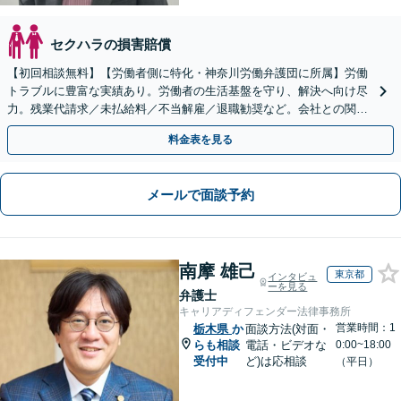
セクハラの損害賠償
【初回相談無料】【労働者側に特化・神奈川労働弁護団に所属】労働
トラブルに豊富な実績あり。労働者の生活基盤を守り、解決へ向け尽
力。残業代請求／未払給料／不当解雇／退職勧奨など。会社との関係
性も考慮し、ご意向を尊重しながら丁寧に対応いたします
料金表を見る
メールで面談予約
南摩 雄己
東京都
インタビュ
ーを見る
弁護士
キャリアディフェンダー法律事務所
営業時間：1
栃木県
か
面談方法(対面・
らも相談
電話・ビデオな
0:00~18:00
受付中
ど)は応相談
（平日）