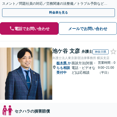
スメント／問題社員の対応／労務関連の法整備／トラブル予防など
【トラブル予防のための顧問弁護士】【休日・夜間面談可】
料金表を見る
電話でお問い合わせ
メールでお問い合わせ
池ケ谷 文彦
弁護士
神奈川県
弁護士法人東京新宿法律事務所 横浜支店
営業時間：0
栃木県
か
面談方法(対面・
らも相談
電話・ビデオな
9:00~21:00
受付中
ど)は応相談
（平日）
セクハラの損害賠償