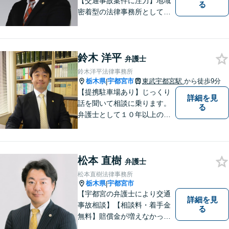
【交通事故案件に注力】地域
る
密着型の法律事務所として、
交通事故/遺産相続/借金・債務
整理/企業法務/離婚・男女問
題/労働問題など幅広い分野に
鈴木 洋平
力を入れております。まずは
弁護士
お気軽にご相談ください。
鈴木洋平法律事務所
栃木県
宇都宮市
東武宇都宮駅
から徒歩9分
|
【提携駐車場あり】じっくり
詳細を見
話を聞いて相談に乗ります。
る
弁護士として１０年以上の経
験をもとに適切なアドバイス
をいたします。ぜひ一度ご相
談ください。
松本 直樹
弁護士
松本直樹法律事務所
栃木県
宇都宮市
|
【宇都宮の弁護士により交通
詳細を見
事故相談】【相談料・着手金
る
無料】賠償金が増えなかった
場合，報酬はいただきませ