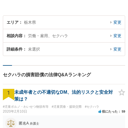
エリア
栃木県
変更
相談内容
労働・雇用、セクハラ
変更
詳細条件
未選択
変更
セクハラの損害賠償の法律Q&Aランキング
1
未成年者との不適切なDM、法的リスクと安全対
策は？
#児童ポルノ・わいせつ物頒布等
#児童買春・援助交際
#セクハラ
2020年2月10日
役にたった
59
匿名A
弁護士