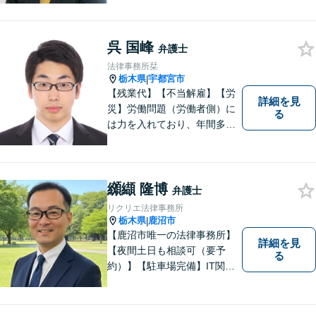
ん。交通事故の被害にあわれ
た方々のお力になりたいとい
う強い思いから，交通事故問
呉 国峰
弁護士
題に積極的に取り組んでいま
法律事務所栞
す。お気軽にお問い合わせく
栃木県
宇都宮市
|
ださい。
【残業代】【不当解雇】【労
詳細を見
災】労働問題（労働者側）に
る
は力を入れており、年間多数
の相談・受任実績がありま
す。また、所属弁護士全員が
日本労働弁護団（労働者側の
弁護士団体）に所属していま
纐纈 隆博
弁護士
す。
リクリエ法律事務所
栃木県
鹿沼市
|
【鹿沼市唯一の法律事務所】
詳細を見
【夜間土日も相談可（要予
る
約）】【駐車場完備】IT関連
をはじめ、離婚・相続・交通
事故と幅広く案件を取り扱っ
ております。お気軽にお問合