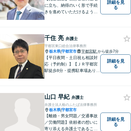
詳細を見
に立ち、納得のいく形で手続
る
きを進めていただけるよう、
しっかりとお話をお伺いし、
丁寧に説明を行います。 弁護
士業はサービス業であると認
千住 亮
識し、常に誠実で真摯な対応
弁護士
を心掛けています。【南宇都
宇都宮東口総合法律事務所
宮駅5分】
栃木県
宇都宮市
宇都宮駅
から徒歩7分
|
【平日夜間・土日祝も相談対
詳細を見
応（予約制）】【ＪＲ宇都宮
る
駅徒歩8分・提携駐車場あり】
相談者様にとって分かりやす
く、和やかな法律相談を目指
しています。お気軽にお問い
山口 早紀
合わせください。
弁護士
弁護士法人栃のふたば法律事務所
栃木県
宇都宮市
|
【離婚・男女問題／交通事故
詳細を見
／労働問題】依頼者の想いに
る
寄り添える弁護士であること