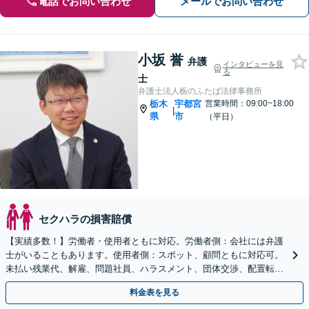
電話でお問い合わせ
メールでお問い合わせ
小坂 誉
弁護
インタビューを見
る
士
弁護士法人栃のふたば法律事務所
栃木
宇都宮
営業時間：09:00~18:00
|
県
市
（平日）
セクハラの損害賠償
【実績多数！】労働者・使用者ともに対応。労働者側：会社には弁護
士がいることもあります。使用者側：スポット、顧問ともに対応可。
未払い残業代、解雇、問題社員、ハラスメント、団体交渉、配置転換
など、まずはご相談ください【弁護士歴15年以上】
料金表を見る