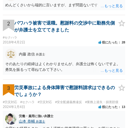
めんどくさいから端的に言いますが、まず問題ないです
2
パワハラ被害で退職。慰謝料の交渉中に勤務先側
が弁護士を立ててきました
#セクハラ
2018年4月2日
役にたった
28
内藤 政信
弁護士
そのあたりの経緯はよくわかりませんが、弁護士は怖くないですよ。
勇気を振るって尋ねてみて下さい。
3
労災事故による身体障害で慰謝料請求はできるの
でしょうか？
#労災対応
#セクハラ
#労災対応
#安全配慮義務違反
#業務上過失・損害賠償
2024年1月4日
役にたった
13
労働・雇用に強い弁護士
山本 恭輔
弁護士