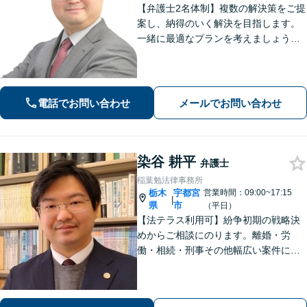
【弁護士2名体制】複数の解決策をご提
案し、納得のいく解決を目指します。
一緒に最適なプランを考えましょう。
相続／不動産／国際問題など、幅広い
ご相談に対応しています。気がかりな
ことやご要望など、気兼ねなくお話く
ださい【駐車場あり】【当日・夜間・
電話でお問い合わせ
メールでお問い合わせ
休日対応】
染谷 耕平
弁護士
稲葉勉法律事務所
栃木
宇都宮
営業時間：09:00~17:15
|
県
市
（平日）
【法テラス利用可】紛争初期の戦略決
めからご相談にのります。離婚・労
働・相続・刑事その他幅広い案件につ
いて、ご相談から交渉・調停・裁判ま
で、どの段階でも適切なサポートが可
能です。