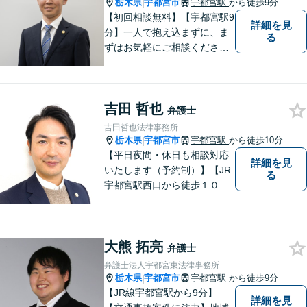
栃木県
宇都宮市
宇都宮駅
から徒歩9分
|
【初回相談無料】【宇都宮駅9
詳細を見
分】一人で抱え込まずに、ま
る
ずはお気軽にご相談くださ
い。【夜間休日対応可能】
吉田 哲也
弁護士
吉田哲也法律事務所
栃木県
宇都宮市
宇都宮駅
から徒歩10分
|
【平日夜間・休日も相談対応
詳細を見
いたします（予約制）】【JR
る
宇都宮駅西口から徒歩１０
分・事務所ビル１階が駐車場
となっています】相談者様の
お話をしっかりと聞き，丁寧
大熊 拓亮
に対応いたします。ぜひ一度
弁護士
ご相談ください。
弁護士法人宇都宮東法律事務所
栃木県
宇都宮市
宇都宮駅
から徒歩9分
|
【JR線宇都宮駅から9分】
詳細を見