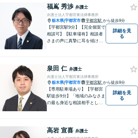
せ下さい。
福嶌 秀渉
弁護士
弁護士法人宇都宮東法律事務所
栃木県
宇都宮市
宇都宮駅
から徒歩9分
|
【宇都宮駅9分】【完全個室で
詳細を見
相談可】【駐車場有】相談者
る
さまの声に真摯に耳を傾け、
状況に応じた最善の解決策を
一緒に考えることを大切にし
ています。 丁寧で的確な対応
泉田 仁
を心がけ、信頼いただける弁
弁護士
護士でありたいと思っていま
弁護士法人宇都宮東法律事務所
す。
栃木県
宇都宮市
宇都宮駅
から徒歩9分
|
【専用駐車場あり】【宇都宮
詳細を見
駅徒歩9分】「地域のみなさま
る
の最も身近な相談相手として
頼れる存在でありたい。」が
モットーです。【初回面談無
料】【夜間／休日対応可】交
高岩 宣喜
通事故／遺産相続／借金問題
弁護士
／企業法務／離婚問題などさ