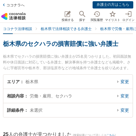
弁護士の方はこちら
ココナラへ
投稿する
探す
閲覧履歴
マイリスト
ログイン
ココナラ法律相談
栃木県で法律相談できる弁護士
栃木県で労働・雇用
栃木県のセクハラの損害賠償に強い弁護士
栃木県でセクハラの損害賠償に強い弁護士が25名見つかりました。初回面談無
料や休日面談に対応している弁護士、解決事例を持つ弁護士なども掲載中。さ
らに宇都宮市や栃木市、那須塩原市などの地域条件で弁護士を絞り込めます。
労働・雇用に関係する不当解雇や退職勧奨、内定取消等の細かな分野での絞り
込み検索もでき便利です。特にベリーベスト法律事務所 宇都宮オフィスの佐藤
エリア
栃木県
変更
北斗弁護士や弁護士法人栃のふたば法律事務所の小坂 誉弁護士、弁護士法人み
ずき 小山事務所の野沢 大樹弁護士のプロフィール情報や弁護士費用、強みなど
相談内容
労働・雇用、セクハラ
変更
が注目されています。『栃木県で土日や夜間に発生したセクハラの損害賠償の
トラブルを今すぐに弁護士に相談したい』『セクハラの損害賠償のトラブル解
決の実績豊富な近くの弁護士を検索したい』『初回相談無料でセクハラの損害
詳細条件
未選択
変更
賠償を法律相談できる栃木県内の弁護士に相談予約したい』などでお困りの相
談者さんにおすすめです。
25
人の弁護士が見つかりました
(検索結果について詳しくは
こちら
)