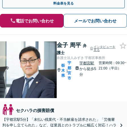
料金表を見る
電話でお問い合わせ
メールでお問い合わせ
金子 周平
弁
インタビューを
見る
護士
弁護士法人みずき 宇都宮事務所
宇
宇都宮駅
営業時間：09:30~
栃
都
21:00（平日）
から徒歩5
木
|
宮
分
県
市
セクハラの損害賠償
【宇都宮駅5分】「未払い残業代・不当解雇を請求された」「労働審
判を申し立てられた」など、従業員とのトラブルに幅広く対応！ハラ