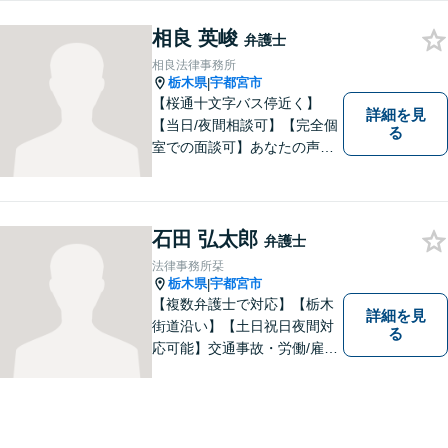
これまでの知見をもとにご説
明させていただきます。一人
相良 英峻
弁護士
で悩まず経験豊富な弁護士に
相良法律事務所
ご相談ください。
栃木県
宇都宮市
|
【桜通十文字バス停近く】
詳細を見
【当日/夜間相談可】【完全個
る
室での面談可】あなたの声を
聞かせてください。親切・丁
寧な対応を心がけておりま
す。 事務所HPもご覧くださ
い。 https://sagara-law-office.j
石田 弘太郎
弁護士
p/
法律事務所栞
栃木県
宇都宮市
|
【複数弁護士で対応】【栃木
詳細を見
街道沿い】【土日祝日夜間対
る
応可能】交通事故・労働/雇用
問題・刑事事件に注力してい
ます。宇都宮市の弁護士で
す。是非一度ご相談くださ
い。