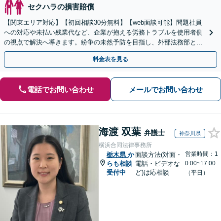
セクハラの損害賠償
【関東エリア対応】【初回相談30分無料】【web面談可能】問題社員
への対応や未払い残業代など、企業が抱える労務トラブルを使用者側
の視点で解決へ導きます。紛争の未然予防を目指し、外部法務部とし
て顧問契約を通じた充実のサポートを提供しております
料金表を見る
電話でお問い合わせ
メールでお問い合わせ
海渡 双葉
弁護士
神奈川県
横浜合同法律事務所
営業時間：1
栃木県
か
面談方法(対面・
らも相談
電話・ビデオな
0:00~17:00
受付中
ど)は応相談
（平日）