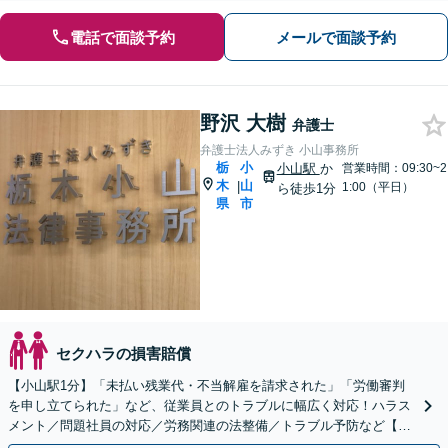
電話で面談予約
メールで面談予約
野沢 大樹
弁護士
弁護士法人みずき 小山事務所
栃
小
小山駅
か
営業時間：09:30~2
木
山
|
1:00（平日）
ら徒歩1分
県
市
セクハラの損害賠償
【小山駅1分】「未払い残業代・不当解雇を請求された」「労働審判
を申し立てられた」など、従業員とのトラブルに幅広く対応！ハラス
メント／問題社員の対応／労務関連の法整備／トラブル予防など【ト
ラブル予防のための顧問弁護士】【休日・夜間面談可】