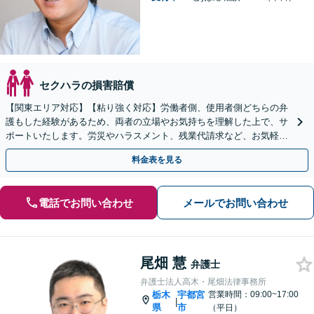
セクハラの損害賠償
【関東エリア対応】【粘り強く対応】労働者側、使用者側どちらの弁
護もした経験があるため、両者の立場やお気持ちを理解した上で、サ
ポートいたします。労災やハラスメント、残業代請求など、お気軽に
ご相談ください【休日・夜間面談可】
料金表を見る
電話でお問い合わせ
メールでお問い合わせ
尾畑 慧
弁護士
弁護士法人高木・尾畑法律事務所
栃木
宇都宮
営業時間：09:00~17:00
|
県
市
（平日）