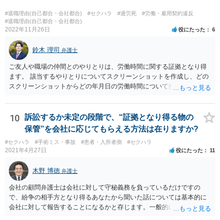
#退職理由(自己都合・会社都合)
#セクハラ
#過労死
#労働・雇用契約違反
#退職理由(自己都合・会社都合)
2022年11月26日
役にたった
6
鈴木 理司
弁護士
ご友人や職場の仲間とのやりとりは、労働時間に関する証拠となり得
ます。 該当するやりとりについてスクリーンショットを作成し、どの
スクリーンショットからどの年月日の労働時間について推定できるか
報告書にまとめ、ハローワークに提出しましょう。
10
訴訟するか未定の段階で、“証拠となり得る物の
保管”を会社に応じてもらえる方法は在りますか?
#セクハラ
#手術ミス・事故
#患者・入所者側
#セクハラ
2021年4月27日
役にたった
11
木野 博徳
弁護士
会社の顧問弁護士は会社に対して守秘義務を負っているだけですの
で、紛争の相手方となり得るあなたから聞いた話については基本的に
会社に対して報告することになるかと存じます。一般的に弁護士かぎ
りの話にしてほしいという相手方の要望を受け容れることは状況によ