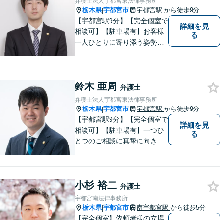
弁護士法人宇都宮東法律事務所
まざまな分野に力を入れてお
栃木県
宇都宮市
宇都宮駅
から徒歩9分
|
ります。
【宇都宮駅9分】【完全個室で
詳細を見
相談可】【駐車場有】お客様
る
一人ひとりに寄り添う姿勢を
大切にしております。 地域の
皆様のお悩みを丁寧にヒアリ
ングし解決までサポートさせ
鈴木 亜周
ていただきます。「こんなこ
弁護士
とを相談していいのかな」と
弁護士法人宇都宮東法律事務所
身構えずに、お気軽にご相談
栃木県
宇都宮市
宇都宮駅
から徒歩9分
|
ください。
【宇都宮駅9分】【完全個室で
詳細を見
相談可】【駐車場有】一つひ
る
とつのご相談に真摯に向き合
い、明るく実直な姿勢で、不
安や疑問にしっかり寄り添い
ます。 どんな小さなお悩みで
小杉 裕二
も構いません。 まずはお気軽
弁護士
にご相談ください。
宇都宮南法律事務所
栃木県
宇都宮市
南宇都宮駅
から徒歩5分
|
【完全個室】依頼者様の立場