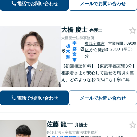
電話でお問い合わせ
メールでお問い合わせ
大橋 慶士
弁護士
大橋慶士法律事務所
宇
東武宇都宮
営業時間：09:00
栃
都
~23:00（平日）
駅
から徒歩3
木
|
宮
分
県
市
【初回相談無料】【東武宇都宮駅3分】
相談者さまが安心して話せる環境を整
え、どのようなお悩みにも丁寧に耳を
傾けます「離婚問題：財産分与、養育
費、婚姻費用、複雑な案件にも対応」
電話でお問い合わせ
メールでお問い合わせ
「相続：遺産分割協議、遺留分侵害請
求、相続放棄などあらゆる問題に対
応」
佐藤 龍一
弁護士
弁護士法人宇都宮東法律事務所