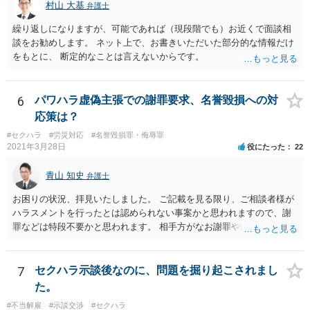
村山 大基
弁護士
繰り返しになりますが、可能であれば（現段階でも）お近くで面談相
談をお勧めします。 ネット上で、お書きいただいた部分的な情報だけ
をもとに、 断定的なことは言えないからです。
6
パワハラ虚偽主張での謝罪要求、名誉毀損への対
応策は？
#セクハラ
#労災対応
#名誉毀損罪・侮辱罪
2021年3月28日
役にたった
22
青山 知史
弁護士
お困りの状況、拝見いたしました。 ご記載を見る限り、ご相談者様が
ハラスメントを行ったとは認められない事案かと思われますので、謝
罪などは特段不要かと思われます。 相手方がなお謝罪や賠償を要求す
る場合、こうした観点で内容証明郵便などの通知を発したり、また、
訴訟などによって債務不存在確認などを求めることも可能です。 相手
方の行為は、ご相談者様の名誉や名誉感情を損なう事項を第三者に通
7
セクハラ示談後なのに、問題を掘り起こされまし
知したものであり、社内でも共有されている実態を考えれば、金額の
た。
多寡は別として、名誉毀損に基づく損害賠償請求などが成立する可能
#不当解雇
#示談交渉
#セクハラ
性もあるかと思われます。 本件に対する対応ですが、そもそも根拠を