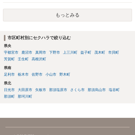
ってはあるかもしれませんが、相手方に誤解を与える可能性があり、
利益相反の問題が生じうるのでそういった要請は拒絶する場合が大半
もっとみる
でしょうし、とりわけ今回の状況において弁護士かぎりの話にしてほ
しいという要望を受け容れる弁護士はほとんどいないと思います。 会
社内の部署に相談した場合についても通常は会社内で情報共有が図ら
れるでしょうから、結局のところ、関係資料等をまとめて一度弁護士
市区町村別にセクハラで絞り込む
に相談した上で、事案の見通し等を示してもらい、訴訟するかどうか
県央
を早急に決断された方が良いかと存じます。訴訟提起を選択される場
合は、通常、会社が隠蔽のため過去の記録を廃棄すること等を防ぐた
宇都宮市
鹿沼市
真岡市
下野市
上三川町
益子町
茂木町
市貝町
め、弁護士と相談の上、訴え提起前の証拠保全の要否等を検討するこ
芳賀町
壬生町
高根沢町
とになります。 いずれにせよ、あなたの動きを悟られた場合、少なく
県南
とも一般論としては会社が隠蔽工作を行う可能性があるため、慎重な
足利市
栃木市
佐野市
小山市
野木町
対応が必要になってくるかと存じます。
県北
日光市
大田原市
矢板市
那須塩原市
さくら市
那須烏山市
塩谷町
那須町
那珂川町