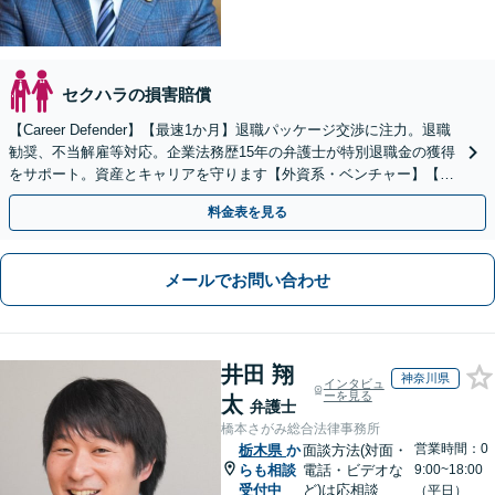
セクハラの損害賠償
【Career Defender】【最速1か月】退職パッケージ交渉に注力。退職
勧奨、不当解雇等対応。企業法務歴15年の弁護士が特別退職金の獲得
をサポート。資産とキャリアを守ります【外資系・ベンチャー】【初
回面談無料】【オンライン完結】
料金表を見る
メールでお問い合わせ
井田 翔
神奈川県
インタビュ
ーを見る
太
弁護士
橋本さがみ総合法律事務所
営業時間：0
栃木県
か
面談方法(対面・
らも相談
電話・ビデオな
9:00~18:00
受付中
ど)は応相談
（平日）