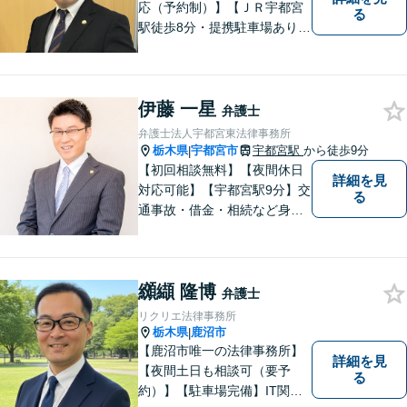
応（予約制）】【ＪＲ宇都宮
る
駅徒歩8分・提携駐車場あり】
相談者様にとって分かりやす
く、和やかな法律相談を目指
しています。お気軽にお問い
伊藤 一星
合わせください。
弁護士
弁護士法人宇都宮東法律事務所
栃木県
宇都宮市
宇都宮駅
から徒歩9分
|
【初回相談無料】【夜間休日
詳細を見
対応可能】【宇都宮駅9分】交
る
通事故・借金・相続など身近
な法的トラブルを多く手がけ
てきました。地域に密着した
弁護士として依頼者の話にじ
纐纈 隆博
っくり耳を傾け、まずは不安
弁護士
を取り除いた上で今後の見通
リクリエ法律事務所
しをわかりやすく説明しま
栃木県
鹿沼市
|
す。
【鹿沼市唯一の法律事務所】
詳細を見
【夜間土日も相談可（要予
る
約）】【駐車場完備】IT関連