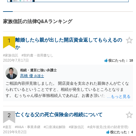
家族信託の法律Q&Aランキング
1
離婚したら親が出した開店資金返してもらえるの
か
#家族信託
#契約書・借用書なし
2020年7月17日
役にたった
18
相続・遺言に強い弁護士
髙橋 優
弁護士
ご相談内容拝見致しました。 開店資金を支出された親御さんが亡くな
られているということですと、相続が発生しているところとなりま
す。 むぅちゃん様が単独相続人であれば、お書き頂いたような方法で
ご主人に書面を書いてもらうことで対応は可能かと思います。 他にも
相続人おられるということであれば、他の相続人との協議が必要とな
るところです。 また、当該点とは別にご主人から貸付ではなく贈与で
2
亡くなる父の死亡保険金の相続について
あると主張される可能性がございます。 その場合には、貸付であるこ
とを伺わせる事情をどれだけ積み重ねることが出来るか、というとこ
#遺言
#M&A・事業承継
#口座凍結解除
#家族信託
#成年後見(生前の財産管理)
ろとなります。 返済の事実や、返済を約束するメール等です。 金額の
2019年9月2日
役にたった
4