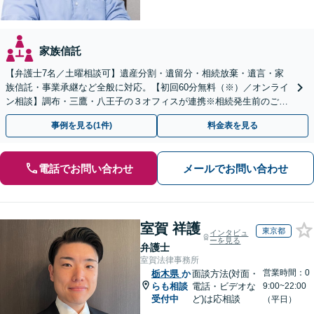
家族信託
【弁護士7名／土曜相談可】遺産分割・遺留分・相続放棄・遺言・家
族信託・事業承継など全般に対応。【初回60分無料（※）／オンライ
ン相談】調布・三鷹・八王子の３オフィスが連携※相続発生前のご相
談など有料相談になるものもございます。
事例を見る(1件)
料金表を見る
電話でお問い合わせ
メールでお問い合わせ
室賀 祥護
東京都
インタビュ
ーを見る
弁護士
室賀法律事務所
営業時間：0
栃木県
か
面談方法(対面・
らも相談
電話・ビデオな
9:00~22:00
受付中
ど)は応相談
（平日）