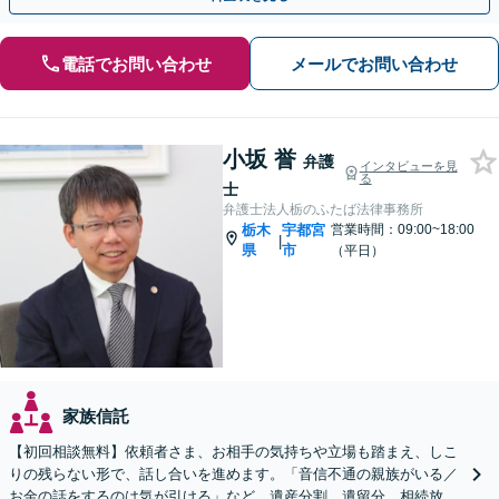
電話でお問い合わせ
メールでお問い合わせ
小坂 誉
弁護
インタビューを見
る
士
弁護士法人栃のふたば法律事務所
栃木
宇都宮
営業時間：09:00~18:00
|
県
市
（平日）
家族信託
【初回相談無料】依頼者さま、お相手の気持ちや立場も踏まえ、しこ
りの残らない形で、話し合いを進めます。「音信不通の親族がいる／
お金の話をするのは気が引ける」など。遺産分割、遺留分、相続放