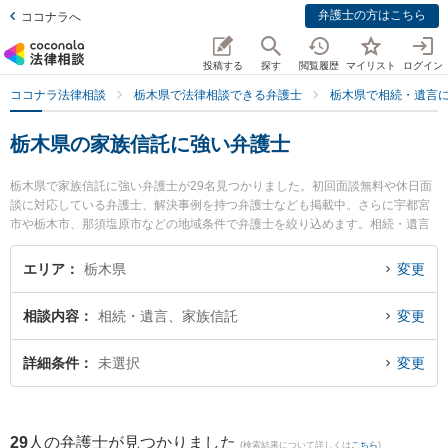
弁護士の方はこちら
ココナラへ
投稿する
探す
閲覧履歴
マイリスト
ログイン
ココナラ法律相談
栃木県で法律相談できる弁護士
栃木県で相続・遺言
栃木県の家族信託に強い弁護士
栃木県で家族信託に強い弁護士が29名見つかりました。初回面談無料や休日面
談に対応している弁護士、解決事例を持つ弁護士なども掲載中。さらに宇都宮
市や栃木市、那須塩原市などの地域条件で弁護士を絞り込めます。相続・遺言
に関係する家族間の相続トラブルや認知症の相続、遺産分割等の細かな分野で
の絞り込み検索もでき便利です。特に弁護士法人ALG＆Associates 宇都宮法律
エリア
栃木県
変更
事務所の山本 祐輔弁護士や飯村総合法律事務所の小部 友紀子弁護士、弁護士法
人栃のふたば法律事務所の小坂 誉弁護士のプロフィール情報や弁護士費用、強
相談内容
相続・遺言、家族信託
変更
みなどが注目されています。『栃木県で土日や夜間に発生した家族信託のトラ
ブルを今すぐに弁護士に相談したい』『家族信託のトラブル解決の実績豊富な
近くの弁護士を検索したい』『初回相談無料で家族信託を法律相談できる栃木
詳細条件
未選択
変更
県内の弁護士に相談予約したい』などでお困りの相談者さんにおすすめです。
29
人の弁護士が見つかりました
(検索結果について詳しくは
こちら
)