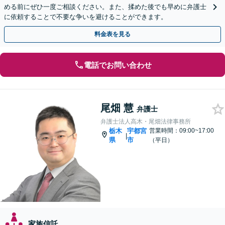
める前にぜひ一度ご相談ください。また、揉めた後でも早めに弁護士
に依頼することで不要な争いを避けることができます。
料金表を見る
電話でお問い合わせ
尾畑 慧
弁護士
弁護士法人高木・尾畑法律事務所
栃木
宇都宮
営業時間：09:00~17:00
|
県
市
（平日）
家族信託