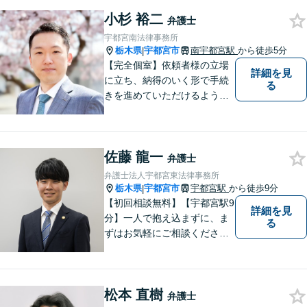
て一人で抱え込まず、お気軽
小杉 裕二
にご相談ください。真摯に対
弁護士
応してまいります。【完全個
宇都宮南法律事務所
室】【土日祝の相談可】
栃木県
宇都宮市
南宇都宮駅
から徒歩5分
|
【完全個室】依頼者様の立場
詳細を見
に立ち、納得のいく形で手続
る
きを進めていただけるよう、
しっかりとお話をお伺いし、
丁寧に説明を行います。 弁護
士業はサービス業であると認
佐藤 龍一
識し、常に誠実で真摯な対応
弁護士
を心掛けています。【南宇都
弁護士法人宇都宮東法律事務所
宮駅5分】
栃木県
宇都宮市
宇都宮駅
から徒歩9分
|
【初回相談無料】【宇都宮駅9
詳細を見
分】一人で抱え込まずに、ま
る
ずはお気軽にご相談くださ
い。【夜間休日対応可能】
松本 直樹
弁護士