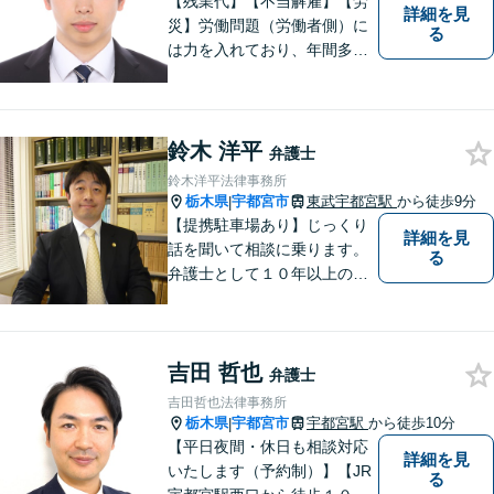
【残業代】【不当解雇】【労
詳細を見
災】労働問題（労働者側）に
る
は力を入れており、年間多数
の相談・受任実績がありま
す。また、所属弁護士全員が
日本労働弁護団（労働者側の
弁護士団体）に所属していま
鈴木 洋平
弁護士
す。
鈴木洋平法律事務所
栃木県
宇都宮市
東武宇都宮駅
から徒歩9分
|
【提携駐車場あり】じっくり
詳細を見
話を聞いて相談に乗ります。
る
弁護士として１０年以上の経
験をもとに適切なアドバイス
をいたします。ぜひ一度ご相
談ください。
吉田 哲也
弁護士
吉田哲也法律事務所
栃木県
宇都宮市
宇都宮駅
から徒歩10分
|
【平日夜間・休日も相談対応
詳細を見
いたします（予約制）】【JR
る