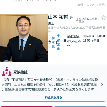
29件中 1-29件を表示
山本 祐輔
弁
インタビューを
見る
護士
弁護士法人ALG＆Associates 宇都宮法律事務
所
宇
宇都宮駅
営業時間：00:00~
栃
都
23:59（平日）
から徒歩5
木
|
宮
分
県
市
家族信託
【JR『宇都宮駅』西口から徒歩5分】【来所・オンライン法律相談30
分無料｜土日祝日相談予約受付｜WEB相談可能】相続財産調査/遺産
分割協議/遺言書作成/相続放棄など、解決のため全力を尽くします
料金表を見る