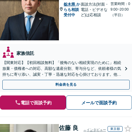
営業時間：0
栃木県
か
面談方法(対面・
らも相談
電話・ビデオな
9:00~20:00
受付中
ど)は応相談
（平日）
家族信託
【関東対応】【初回相談無料】「後悔のない相続実現のために」相続
放棄・債権者への対応、高額な遺産分割、寄与分など、依頼者様の気
持ちに寄り添い、誠実・丁寧・迅速な対応を心掛けております。他士
業とも連携し円滑な相続を目指します【夜間相談可】
料金表を見る
電話で面談予約
メールで面談予約
佐藤 良
東京都
インタビュー