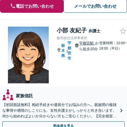
電話でお問い合わせ
メールでお問い合わせ
小部 友紀子
弁護士
飯村総合法律事務所
宇
宇都宮駅
か
営業時間：10:00~
栃
都
18:00（平日）
ら徒歩10分
木
|
宮
県
市
家族信託
【初回面談無料】相続手続きや遺留分でお悩みの方へ。親族間の複雑
な事情や感情のしこりにも、女性弁護士がしっかりと向き合います。
何から始めればよいか分からない方もご安心ください。【完全個室・
バリアフリー完備】
料金表を見る