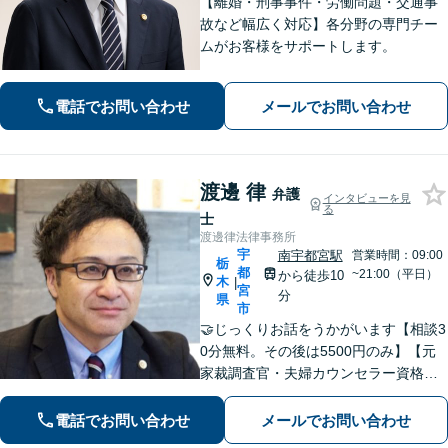
【離婚・刑事事件・労働問題・交通事
故など幅広く対応】各分野の専門チー
ムがお客様をサポートします。
電話でお問い合わせ
メールでお問い合わせ
渡邊 律
弁護
インタビューを見
る
士
渡邊律法律事務所
宇
南宇都宮駅
営業時間：09:00
栃
都
~21:00（平日）
から徒歩10
木
|
宮
分
県
市
🤝じっくりお話をうかがいます【相談3
0分無料。その後は5500円のみ】【元
家裁調査官・夫婦カウンセラー資格あ
り】時間を気にせずじっくりお話をう
かがいます。一人ではどうにもできな
電話でお問い合わせ
メールでお問い合わせ
い、不安やお悩みは、是非、私にゆっ