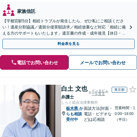
家族信託
【宇都宮駅5分】相続トラブルが発生したら、ぜひ私にご相談くださ
い！遺産分割協議／遺留分侵害額請求／相続放棄など対応「相続に備
える方のサポートもいたします」遺言書の作成・成年後見【休日・夜
間面談あり】【ビデオ面談対応】
料金表を見る
電話でお問い合わせ
メールでお問い合わせ
白土 文也
東京都
インタビュ
ーを見る
弁護士
しらと総合法律事務所
営業時間：1
栃木県
か
面談方法(対面・
らも相談
電話・ビデオな
0:00~18:00
受付中
ど)は応相談
（平日）