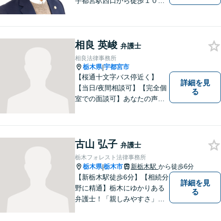
宇都宮駅西口から徒歩１０
分・事務所ビル１階が駐車場
となっています】相談者様の
お話をしっかりと聞き，丁寧
相良 英峻
に対応いたします。ぜひ一度
弁護士
ご相談ください。
相良法律事務所
栃木県
宇都宮市
|
【桜通十文字バス停近く】
詳細を見
【当日/夜間相談可】【完全個
る
室での面談可】あなたの声を
聞かせてください。親切・丁
寧な対応を心がけておりま
す。 事務所HPもご覧くださ
い。 https://sagara-law-office.j
古山 弘子
弁護士
p/
栃木フォレスト法律事務所
栃木県
栃木市
新栃木駅
から徒歩6分
|
【新栃木駅徒歩6分】【相続分
詳細を見
野に精通】栃木にゆかりある
る
弁護士！「親しみやすさ」
「話しやすさ」に定評があり
ます。まずは皆様の抱える問