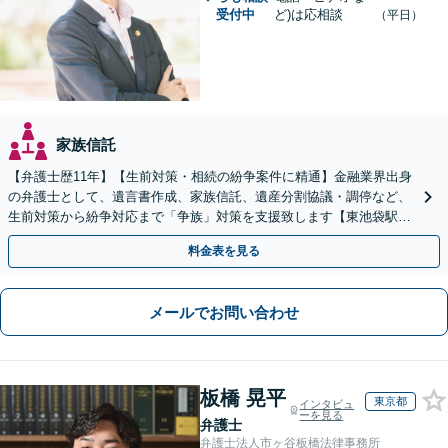
受付中
ど)は応相談
（平日）
家族信託
【弁護士歴11年】【生前対策・相続の紛争案件に精通】金融業界出身
の弁護士として、遺言書作成、家族信託、遺産分割協議・調停など、
生前対策から紛争対応まで「争族」対策を支援致します【東池袋駅2
分】【初回面談無料】
料金表を見る
メールでお問い合わせ
板橋 晃平
東京都
インタビュ
ーを見る
弁護士
弁護士法人市ヶ谷板橋法律事務所