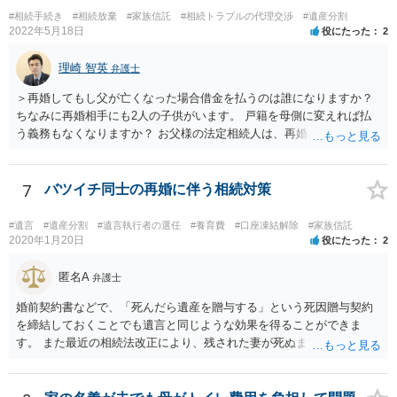
#相続手続き
#相続放棄
#家族信託
#相続トラブルの代理交渉
#遺産分割
2022年5月18日
役にたった
2
理崎 智英
弁護士
＞再婚してもし父が亡くなった場合借金を払うのは誰になりますか？
ちなみに再婚相手にも2人の子供がいます。 戸籍を母側に変えれば払
う義務もなくなりますか？ お父様の法定相続人は、再婚相手とご相談
者様なので、お父様の借金はご相談者様も相続することになります。
戸籍がどこにあるのかは関係ありません。 ただし、お父様が亡くなっ
たことを知ってから３か月以内に家庭裁判所にて「相続放棄」の手続
7
バツイチ同士の再婚に伴う相続対策
をすれば、ご相談者様はお父様の借金は相続しません。
#遺言
#遺産分割
#遺言執行者の選任
#養育費
#口座凍結解除
#家族信託
2020年1月20日
役にたった
2
匿名A
弁護士
婚前契約書などで、「死んだら遺産を贈与する」という死因贈与契約
を締結しておくことでも遺言と同じような効果を得ることができま
す。 また最近の相続法改正により、残された妻が死ぬまで家に住み続
けられる権利として「配偶者居住権」という制度が設けられましたの
で、その制度を活用する方法も考えられます。 もし契約書の作成まで
視野に入れておられる場合は、お近くの弁護士、できれば相続に強い