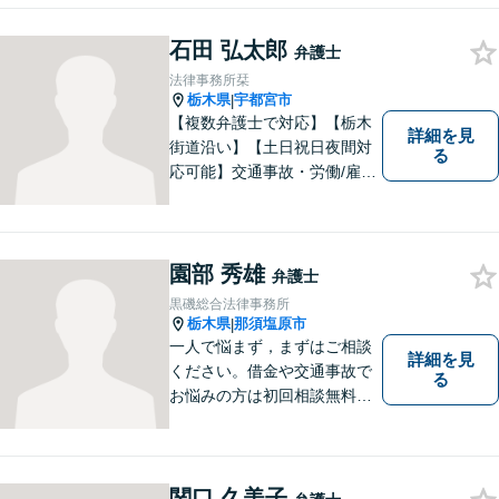
題や心境をお聞かせくださ
石田 弘太郎
い。皆様にとって最善の対応
弁護士
策をご提案します。【駐車場
法律事務所栞
有】【子連れ相談歓迎】
栃木県
宇都宮市
|
【複数弁護士で対応】【栃木
詳細を見
街道沿い】【土日祝日夜間対
る
応可能】交通事故・労働/雇用
問題・刑事事件に注力してい
ます。宇都宮市の弁護士で
す。是非一度ご相談くださ
い。
園部 秀雄
弁護士
黒磯総合法律事務所
栃木県
那須塩原市
|
一人で悩まず，まずはご相談
詳細を見
ください。借金や交通事故で
る
お悩みの方は初回相談無料で
す。
関口 久美子