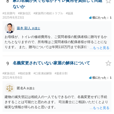
8
家の名義が夫でも母がトイレ費用を負担して問題
弁護士にご相談なさるとよいでしょう。
ないか
#生前贈与
#家族信託
#家族間の相続トラブル
#協議
2025年8月23日
役にたった
1
藤本 顯人
弁護士
お母様が、トイレの修繕費用を、ご質問者様の配偶者様に贈与するか
たちとなりますので、所有権はご質問者様の配偶者様が得ることにな
ります。 また、贈与については年間110万円まで非課税であり、トイ
レの修繕費であればこの枠内に収まると思います。
9
名義変更されていない家屋の解体について
#家族信託
#相続放棄
#口座凍結解除
#遺産分割
2021年8月6日
役にたった
1
匿名A
弁護士
建物の滅失登記は相続人の一人でもできるので、名義変更せずに手続
きすることは可能だと思われます。 司法書士にご相談いただくとより
確実な情報が得られると思います。