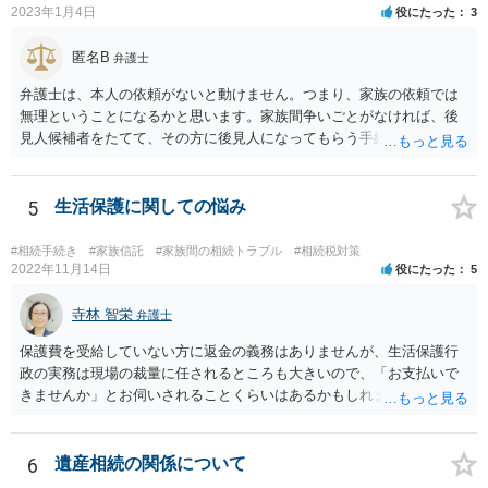
2023年1月4日
役にたった
3
匿名B
弁護士
弁護士は、本人の依頼がないと動けません。つまり、家族の依頼では
無理ということになるかと思います。家族間争いごとがなければ、後
見人候補者をたてて、その方に後見人になってもらう手続をすすめた
ほうが、今後もいろいろやりやすくなると思います。
5
生活保護に関しての悩み
#相続手続き
#家族信託
#家族間の相続トラブル
#相続税対策
2022年11月14日
役にたった
5
寺林 智栄
弁護士
保護費を受給していない方に返金の義務はありませんが、生活保護行
政の実務は現場の裁量に任されるところも大きいので、「お支払いで
きませんか」とお伺いされることくらいはあるかもしれません。 通報
するかどうかは、あなたとお父さんの妹さんとの関係などを総合的に
考えてご判断いただくのが良いと思います。
6
遺産相続の関係について