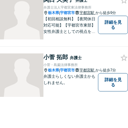
弁護士
弁護士法人宇都宮東法律事務所
栃木県
宇都宮市
宇都宮駅
から徒歩9分
|
【初回相談無料】【夜間休日
詳細を見
対応可能】【宇都宮市東部】
る
女性弁護士としての視点を生
かし離婚、相続などの家事事
件から、不動産問題、交通事
故まで幅広く対応致します。
小菅 拓郎
お気軽にご相談ください。
弁護士
小菅・島薗法律事務所
栃木県
宇都宮市
宇都宮駅
から徒歩7分
|
弁護士らしくない弁護士かも
詳細を見
しれません。
る