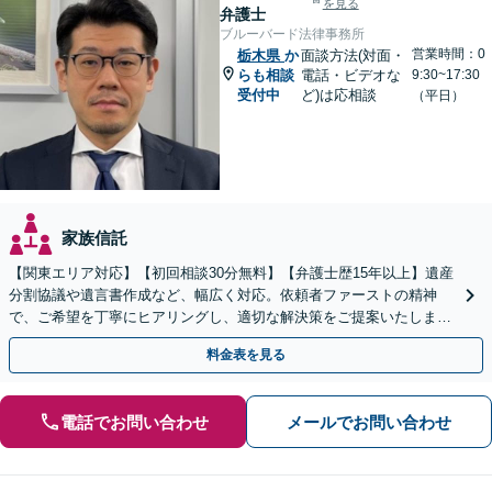
を見る
弁護士
ブルーバード法律事務所
営業時間：0
栃木県
か
面談方法(対面・
らも相談
電話・ビデオな
9:30~17:30
受付中
ど)は応相談
（平日）
家族信託
【関東エリア対応】【初回相談30分無料】【弁護士歴15年以上】遺産
分割協議や遺言書作成など、幅広く対応。依頼者ファーストの精神
で、ご希望を丁寧にヒアリングし、適切な解決策をご提案いたしま
す。まずは無料相談でお悩みをお聞かせください。
料金表を見る
電話でお問い合わせ
メールでお問い合わせ