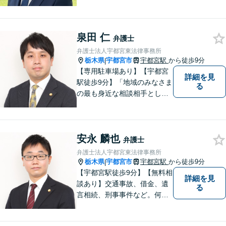
をはじめ、離婚・相続・交通
事故と幅広く案件を取り扱っ
ております。お気軽にお問合
せ下さい。
泉田 仁
弁護士
弁護士法人宇都宮東法律事務所
栃木県
宇都宮市
宇都宮駅
から徒歩9分
|
【専用駐車場あり】【宇都宮
詳細を見
駅徒歩9分】「地域のみなさま
る
の最も身近な相談相手として
頼れる存在でありたい。」が
モットーです。【初回面談無
料】【夜間／休日対応可】交
安永 麟也
通事故／遺産相続／借金問題
弁護士
／企業法務／離婚問題などさ
弁護士法人宇都宮東法律事務所
まざまな分野に力を入れてお
栃木県
宇都宮市
宇都宮駅
から徒歩9分
|
ります。
【宇都宮駅徒歩9分】【無料相
詳細を見
談あり】交通事故、借金、遺
る
言相続、刑事事件など。何か
分からなくて困っていること
や不安なことがあれば、決し