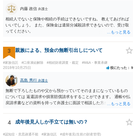
大きさや状況を考えると、一つ一つの問題を解決し、万が一に備えて
おく方が宜しいかと思います。 緊急という訳ではないかと思います
内藤 政信
弁護士
が、事前準備が早い方が有効な手段が増える傾向にありますので、早
相続人でないと保険や相続の手続はできないですね。 教えてあげれば
目に弁護士を入れられることを御検討頂くと良いかと思います。
いいでしょう。 また、保険金は遺留分減殺請求できないので、受け取
ってください。
3
親族による、預金の無断引出しについて
#家族信託
#口座凍結解除
#相続財産調査・鑑定
#M&A・事業承継
2018年10月25日
役にたった
9
高島 秀行
弁護士
無断で下ろしたものや父から預かっていてそのままになっているもの
については 返還請求や損害賠償請求をすることができます。 通帳や払
戻請求書などの資料を持って弁護士に面談で相談した方がよいと思い
ます。
4
成年後見人しか手立ては無いの？
#認知症・意思疎通不能
#家族信託
#成年後見(生前の財産管理)