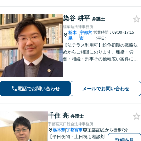
くりお話しください
染谷 耕平
弁護士
稲葉勉法律事務所
栃木
宇都宮
営業時間：09:00~17:15
|
県
市
（平日）
【法テラス利用可】紛争初期の戦略決
めからご相談にのります。離婚・労
働・相続・刑事その他幅広い案件につ
いて、ご相談から交渉・調停・裁判ま
で、どの段階でも適切なサポートが可
能です。
電話でお問い合わせ
メールでお問い合わせ
千住 亮
弁護士
宇都宮東口総合法律事務所
栃木県
宇都宮市
宇都宮駅
から徒歩7分
|
【平日夜間・土日祝も相談対
詳細を見