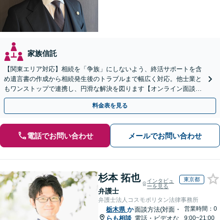
家族信託
【関東エリア対応】相続を「争族」にしないよう、終活サポートを含
め遺言書の作成から相続発生後のトラブルまで幅広く対応。他士業と
もワンストップで連携し、円滑な解決を図ります【オンライン面談対
応】【出張相談OK】
料金表を見る
電話でお問い合わせ
メールでお問い合わせ
杉本 拓也
東京都
インタビュ
ーを見る
弁護士
弁護士法人コスモポリタン法律事務所
営業時間：0
栃木県
か
面談方法(対面・
らも相談
電話・ビデオな
9:00~21:00