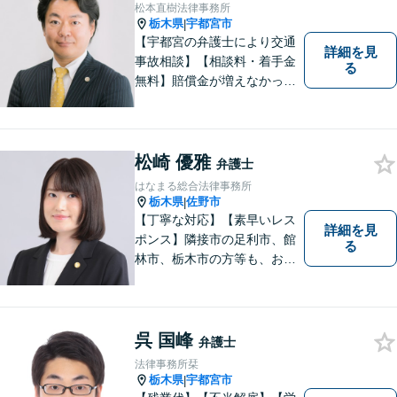
松本直樹法律事務所
栃木県
宇都宮市
|
【宇都宮の弁護士により交通
詳細を見
事故相談】【相談料・着手金
る
無料】賠償金が増えなかった
場合，報酬はいただきませ
ん。交通事故の被害にあわれ
た方々のお力になりたいとい
う強い思いから，交通事故問
松崎 優雅
弁護士
題に積極的に取り組んでいま
はなまる総合法律事務所
す。お気軽にお問い合わせく
栃木県
佐野市
|
ださい。
【丁寧な対応】【素早いレス
詳細を見
ポンス】隣接市の足利市、館
る
林市、栃木市の方等も、お気
軽にご相談ください。交通事
故・離婚・相続問題を多数経
験しました。不貞の慰謝料の
ご相談は、内容によって、初
呉 国峰
弁護士
回相談を無料としておりま
法律事務所栞
す。
栃木県
宇都宮市
|