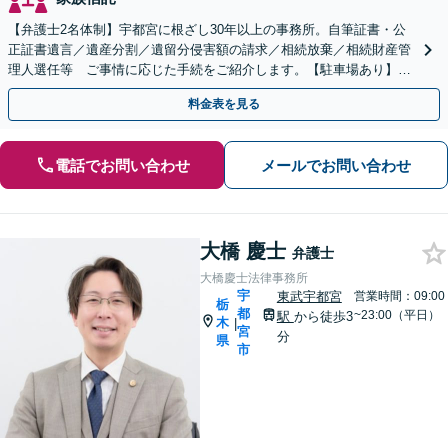
【弁護士2名体制】宇都宮に根ざし30年以上の事務所。自筆証書・公
正証書遺言／遺産分割／遺留分侵害額の請求／相続放棄／相続財産管
理人選任等 ご事情に応じた手続をご紹介します。【駐車場あり】
【当日・夜間・休日対応】
料金表を見る
電話でお問い合わせ
メールでお問い合わせ
大橋 慶士
弁護士
大橋慶士法律事務所
宇
東武宇都宮
営業時間：09:00
栃
都
~23:00（平日）
駅
から徒歩3
木
|
宮
分
県
市