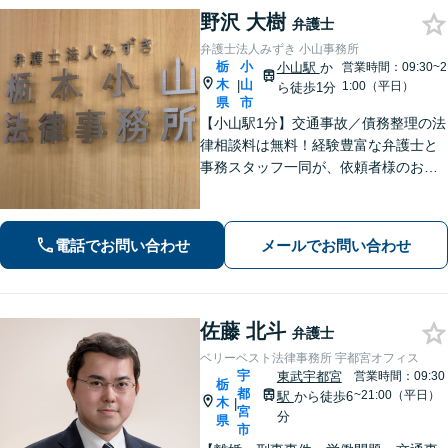
野沢 大樹
弁護士
弁護士法人みずき 小山事務所
栃
小
小山駅
か
営業時間：09:30~2
木
山
|
1:00（平日）
ら徒歩1分
県
市
【小山駅1分】交通事故／債務整理の法
律相談料は無料！経験豊富な弁護士と
事務スタッフ一同が、依頼者様のお悩
みを解消できるよう全力でサポート。
状況を十分にヒアリングし、あらゆる
観点から解決策をご提案してまいりま
電話でお問い合わせ
メールでお問い合わせ
す。【休日・夜間対応】
佐藤 北斗
弁護士
ベリーベスト法律事務所 宇都宮オフィス
宇
東武宇都宮
営業時間：09:30
栃
都
~21:00（平日）
駅
から徒歩6
木
|
宮
分
県
市