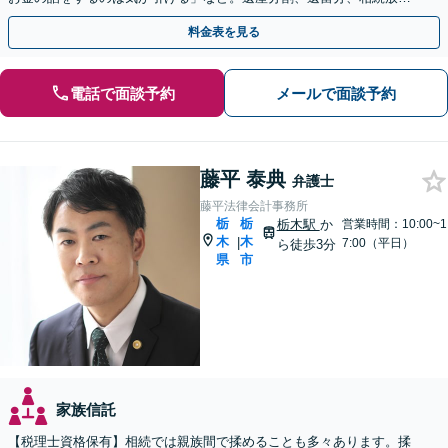
棄、使い込みなど、お気軽にご相談ください【完全個室】
料金表を見る
電話で面談予約
メールで面談予約
藤平 泰典
弁護士
藤平法律会計事務所
栃
栃
栃木駅
か
営業時間：10:00~1
木
木
|
7:00（平日）
ら徒歩3分
県
市
家族信託
【税理士資格保有】相続では親族間で揉めることも多々あります。揉