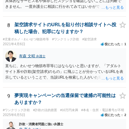
具体的なサービス名や保存したスクショを確認しないことには判断で
きません。 一度弁護士に相談に行かれてみてはいかがでしょうか。
8
架空請求サイトのURLを貼り付け相談サイトへ投
稿した場合、犯罪になりますか？
#児童ポルノ・わいせつ物頒布等
#ワンクリック詐欺
#架空請求
2021年4月6日
役にたった
1
有森 文昭
弁護士
直ちに、わいせつ物頒布罪等にはならないと思いますが、「アダルト
サイト系や詐欺(架空請求)のもの」に飛ぶことが分かっているURLを表
示しているということで、当該URLを検索した人がいた場合には、何
らかの苦情等が寄せられることが十分考えられます。 基本的には速や
かに削除いただいた方がよいものと思われます。
9
夢実現キャンペーンの当選保留で逮捕の可能性は
ありますか？
#ワンクリック詐欺
#詐欺の法的措置
#10万円未満
#本名・住所・電話番号が不明
2025年6月5日
役にたった
2
詐欺・消費者問題に強い弁護士