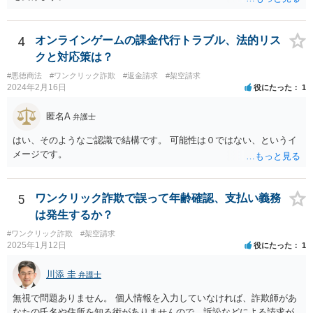
4
オンラインゲームの課金代行トラブル、法的リス
クと対応策は？
#悪徳商法
#ワンクリック詐欺
#返金請求
#架空請求
2024年2月16日
役にたった
1
匿名A
弁護士
はい、そのようなご認識で結構です。 可能性は０ではない、というイ
メージです。
5
ワンクリック詐欺で誤って年齢確認、支払い義務
は発生するか？
#ワンクリック詐欺
#架空請求
2025年1月12日
役にたった
1
川添 圭
弁護士
無視で問題ありません。 個人情報を入力していなければ、詐欺師があ
なたの氏名や住所を知る術がありませんので、訴訟などによる請求が