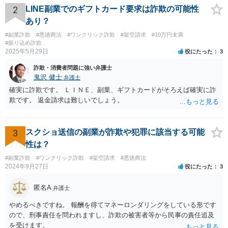
2
LINE副業でのギフトカード要求は詐欺の可能性
あり？
#副業詐欺
#悪徳商法
#ワンクリック詐欺
#架空請求
#10万円未満
#振り込め詐欺
2025年5月29日
役にたった
3
詐欺・消費者問題に強い弁護士
鬼沢 健士
弁護士
確実に詐欺です。 ＬＩＮＥ、副業、ギフトカードがそろえば確実に詐
欺です。 返金請求は難しいでしょう。
3
スクショ送信の副業が詐欺や犯罪に該当する可能
性は？
#副業詐欺
#ワンクリック詐欺
#架空請求
#悪徳商法
2024年9月27日
役にたった
3
匿名A
弁護士
やめるべきですね。 報酬を得てマネーロンダリングをしている形です
ので、刑事責任を問われますし、詐欺の被害者等から民事の責任追及
を受けます。