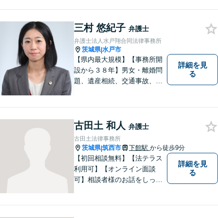
三村 悠紀子
弁護士
弁護士法人水戸翔合同法律事務所
茨城県
水戸市
|
【県内最大規模】【事務所開
詳細を見
設から３８年】男女・離婚問
る
題、遺産相続、交通事故、労
働問題、刑事事件などさまざ
まな法律トラブルに対応する
地域密着の女性弁護士。お困
りごとがあればお気軽にご相
古田土 和人
弁護士
談ください！お一人おひとり
古田土法律事務所
に誠実に向き合います。
茨城県
筑西市
下館駅
から徒歩9分
|
【初回相談無料】【法テラス
詳細を見
利用可】【オンライン面談
る
可】相談者様のお話をしっか
りと聞き、丁寧に対応いたし
ます。ひとりで悩まずにご相
談ください。