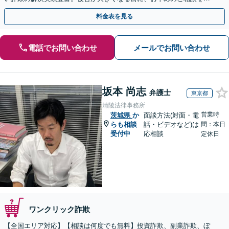
セカンドオピニオン・オンラインの対応も可能
料金表を見る
電話でお問い合わせ
メールでお問い合わせ
坂本 尚志
弁護士
東京都
清陵法律事務所
営業時
茨城県
か
面談方法(対面・電
らも相談
話・ビデオなど)は
間：本日
受付中
応相談
定休日
ワンクリック詐欺
【全国エリア対応】【相談は何度でも無料】投資詐欺、副業詐欺、ぼ