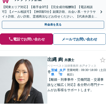
【関東エリア対応】【着手金0円】【完全成功報酬制】【電話相談
可】【メール相談可】【神田駅0分】副業詐欺、出会い系・サクラサ
イト詐欺、占い詐欺、霊感商法などお任せください。【代表弁護士が
対応】
料金表を見る
電話でお問い合わせ
メールでお問い合わせ
出縄 絢
弁護士
ベリーベスト法律事務所 水戸オフィス
茨城
水戸
営業時間：09:30~18:00（土日
|
県
市
祝日）
【離婚・刑事事件・労働問題・交通事
故など幅広く対応】各分野の専門チー
ムがお客様をサポートします。