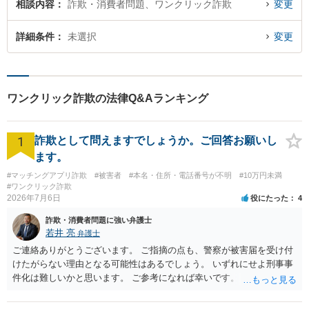
相談内容
詐欺・消費者問題、ワンクリック詐欺
変更
詳細条件
未選択
変更
ワンクリック詐欺の法律Q&Aランキング
1
詐欺として問えますでしょうか。ご回答お願いし
ます。
#マッチングアプリ詐欺
#被害者
#本名・住所・電話番号が不明
#10万円未満
#ワンクリック詐欺
2026年7月6日
役にたった
4
詐欺・消費者問題に強い弁護士
若井 亮
弁護士
ご連絡ありがとうございます。 ご指摘の点も、警察が被害届を受け付
けたがらない理由となる可能性はあるでしょう。 いずれにせよ刑事事
件化は難しいかと思います。 ご参考になれば幸いです。