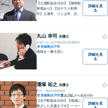
【土浦駅徒歩15分】【無料駐
詳細を見
車場あり】【法テラス利用
る
可】土浦市、つくば市、石岡
市、かすみがうら市、稲敷
市、牛久市、阿見町、美浦村
ほか、県内・県外対応しま
す。
丸山 幸司
弁護士
弁護士法人水戸翔合同法律事務所
茨城県
水戸市
|
情熱を一番大切に
詳細を見
る
瀧塚 祐之
弁護士
野中・瀧塚法律事務所
茨城県
水戸市
水戸駅
から徒歩10分
|
【水戸駅徒歩10分】【地域に
詳細を見
根ざした弁護士です】一つ一
る