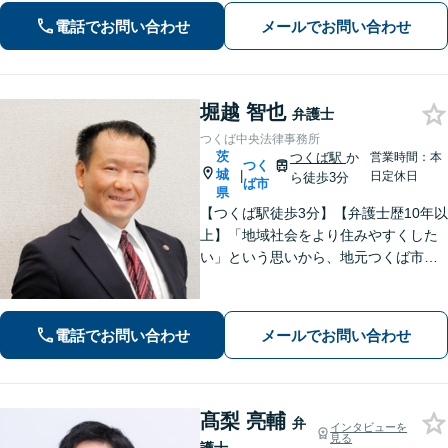
電話でお問い合わせ
メールでお問い合わせ
堀越 智也
弁護士
つくば中央法律事務所
茨
つくば駅
か
営業時間：本
つく
城
|
日定休日
ら徒歩3分
ば市
県
【つくば駅徒歩3分】【弁護士歴10年以
上】「地域社会をより住みやすくした
い」という思いから、地元つくば市で
開業◎【離婚・男女問題】慰謝料・養
育費など幅広いトラブルに対応【相
続・遺言】残された借金・不動産に困
電話でお問い合わせ
メールでお問い合わせ
っていませんか？
髙梨 亮輔
弁
インタビューを
見る