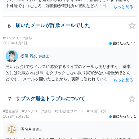
不可能です（むしろ、詐欺師が裁判所や警察などの「日の当たる場
所」へ出てくるはずがありません）。
6
届いたメールが詐欺メールでした
#ワンクリック詐欺
2023年1月6日
役にたった
1
松尾 雅史
弁護士
開いただけでウイルスに感染するタイプのメールもありますが、基本
的には記載されたURLをクリックしない限り実害がない場合がほとん
どです。 メールを開いたことから、実際に使われているアドレスであ
ることが送信者に知られてしまう場合もありますが、その場合でも迷
惑メールが増える程度の不利益にとどまると思います。 相手が何か言
ってきてもお金は払わないようにしてください。
7
サブスク退会トラブルについて
#返金請求
#ワンクリック詐欺
#少額訴訟サポート
#10万円未満
2022年2月28日
役にたった
1
匿名A
弁護士