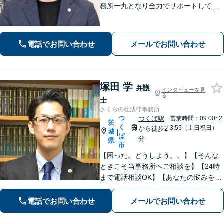
務所一丸となり全力でサポートしてま
いります。独自の経営顧問サービスを
提供する企業法務／税理士の資格を活
かした相続関連業務／交通事故などに
電話でお問い合わせ
メールでお問い合わせ
幅広く対応します【初回相談無料】
【土日祝対応可】
塚田 学
弁護
インタビューを見
る
士
さくらの杜法律事務所
つ
つくば駅
営業時間：09:00~2
茨
く
3:55（土日祝日）
から徒歩2
城
|
ば
分
県
市
【困った。どうしよう。。】【そんな
ときこそ当事務所へご相談を】【24時
まで電話相談OK】【あなたの悩みを聞
かせて下さい】財産分与、遺産分割、
交通事故、未払賃金、債権回収など解
電話でお問い合わせ
メールでお問い合わせ
決実績多数。ご相談内容にとことん向
き合い、最善の解決を目指します。