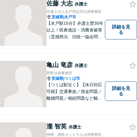
佐藤 大志
弁護士
弁護士法人水戸翔合同法律事務所
茨城県
水戸市
|
【水戸駅15分】弁護士歴35年
詳細を見
以上！医療過誤・消費者被害
る
（霊感商法、旧統一協会問題
を含む）・相続に注力する弁
護士。皆様の権利を守るた
め、日々勉強、積極的に行動
し、解決へと導いてまいりま
亀山 竜彦
弁護士
す。お気軽にご相談くださ
岡野法律事務所
い。【メール24時間受付中】
茨城県
つくば市
|
【つくば駅近く】【休日対応
詳細を見
可能】交通事故／借金問題／
る
離婚問題／相続問題など幅広
い分野に対応可能。法律的な
解決だけでなく、 一緒に悩
み、考え、依頼者様の希望を
実現するために精一杯努力い
瀧 智英
弁護士
たします。お気軽にご相談く
神栖・鹿島セントラル法律事務所