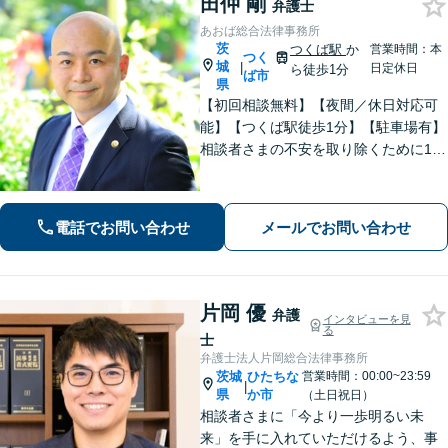
田仲 剛
弁護士
あおば総合法律事務所
茨
つくば駅
か
営業時間：本
つく
城
|
日定休日
ら徒歩1分
ば市
県
【初回相談無料】【夜間／休日対応可
能】【つくば駅徒歩1分】【駐車場有】
相談者さまの不安を取り除くために1件
1件のご相談に時間をかけて対応し、相
談者さまに寄り添った解決方法を提案
することを心がけています。まずはお
電話でお問い合わせ
メールでお問い合わせ
気軽にお問い合わせください。
片岡 優
弁護
インタビューを見
る
士
弁護士法人片岡総合法律事務所
茨城
ひたちな
営業時間：00:00~23:59
|
県
か市
（土日祝日）
相談者さまに「今より一歩明るい未
来」を手に入れていただけるよう、事