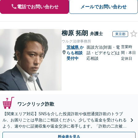
電話でお問い合わせ
メールでお問い合わせ
柳原 拓朗
弁護士
東京都
ウルク法律事務所
営業時
茨城県
か
面談方法(対面・電
らも相談
話・ビデオなど)は
間：本日
受付中
応相談
定休日
ワンクリック詐欺
【関東エリア対応】SNSを介した投資詐欺や仮想通貨詐欺のトラブ
ル、お困りごとは早急にご相談ください。少しでも返金を受けられる
よう、速やかに証拠収集や返金交渉に着手します。「詐欺の二次被
害」のご相談も対応します【初回相談無料】【Web相談可】
料金表を見る