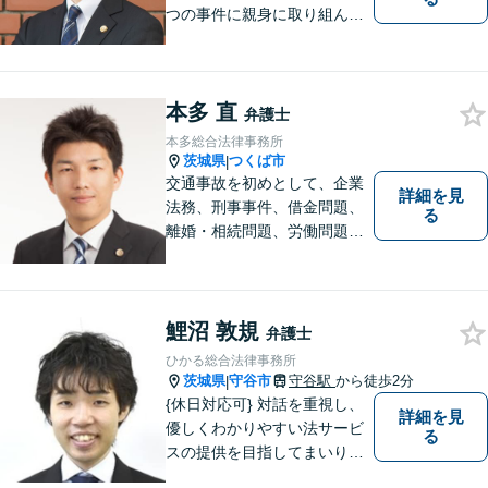
つの事件に親身に取り組んで
いくことを心がけています。
【開設55年以上の法律事務
所】相談者の意向をきちんと
本多 直
把握した上で、正当な権利を
弁護士
守るために丁寧な対応を致し
本多総合法律事務所
ます。
茨城県
つくば市
|
交通事故を初めとして、企業
詳細を見
法務、刑事事件、借金問題、
る
離婚・相続問題、労働問題そ
の他幅広い事件に対応してお
ります。 皆様にとって最良の
結果をご提供できるよう、誠
実・迅速・丁寧な事件処理を
鯉沼 敦規
弁護士
心掛けています。
ひかる総合法律事務所
茨城県
守谷市
守谷駅
から徒歩2分
|
{休日対応可} 対話を重視し、
詳細を見
優しくわかりやすい法サービ
る
スの提供を目指してまいりま
す。