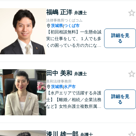
福嶋 正洋
弁護士
法律事務所つくばコム
茨城県
つくば市
|
【初回相談無料】一生懸命誠
詳細を見
実に仕事をして、１人でも多
る
くの困っている方の力にな
り、依頼者から感謝されるよ
うな弁護士像を理想としてき
ました。弁護士に相談すべき
事案かどうかも含め、私が親
田中 美和
弁護士
切・丁寧にご対応致します。
美和法律事務所
ぜひご相談ください。
茨城県
水戸市
|
【水戸エリアで活躍する弁護
詳細を見
士】【離婚／相続／企業法務
る
など】女性弁護士複数所属／
多岐にわたる分野で解決実績
あり。皆様の新たな一歩を支
援すべく、多面的にサポート
いたします。お困りごとがあ
漆川 雄一郎
弁護士