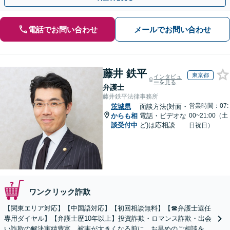
電話でお問い合わせ
メールでお問い合わせ
藤井 鉄平
東京都
インタビュ
ーを見る
弁護士
藤井鉄平法律事務所
営業時間：07:
茨城県
面談方法(対面・
からも相
電話・ビデオな
00~21:00（土
談受付中
ど)は応相談
日祝日）
ワンクリック詐欺
【関東エリア対応】【中国語対応】【初回相談無料】【☎︎弁護士選任
専用ダイヤル】【弁護士歴10年以上】投資詐欺・ロマンス詐欺・出会
い詐欺の解決実績豊富。被害が大きくなる前に、お早めのご相談を。