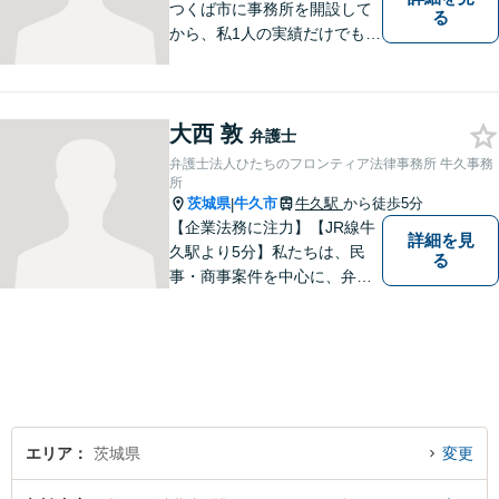
つくば市に事務所を開設して
る
から、私1人の実績だけでも、
3729件以上の法律相談と1318
件以上の事件受任をさせてい
ただいています。「弁護士を
大西 敦
もっと身近に、相談をもっと
弁護士
気軽に」を心がけております
弁護士法人ひたちのフロンティア法律事務所 牛久事務
ので、お気軽にご相談くださ
所
茨城県
牛久市
牛久駅
から徒歩5分
|
い。
【企業法務に注力】【JR線牛
詳細を見
久駅より5分】私たちは、民
る
事・商事案件を中心に、弁護
士活動に取り組んでおりま
す。特に、企業法務について
は法律資料を迅速に用いた、
的確なアプローチで活動に取
り組んでおります。是非、お
気軽にご相談ください。
エリア
茨城県
変更