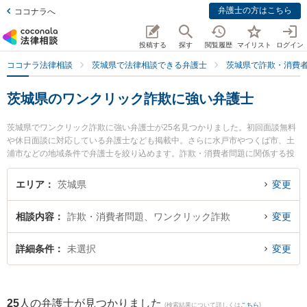
弁護士の方はこちら
ココナラへ
投稿する
探す
閲覧履歴
マイリスト
ログイン
ココナラ法律相談
茨城県で法律相談できる弁護士
茨城県で詐欺・消費
茨城県のワンクリック詐欺に強い弁護士
茨城県でワンクリック詐欺に強い弁護士が25名見つかりました。初回面談無料
や休日面談に対応している弁護士なども掲載中。さらに水戸市やつくば市、土
浦市などの地域条件で弁護士を絞り込めます。詐欺・消費者問題に関係する投
資詐欺や副業詐欺、FX詐欺等の細かな分野での絞り込み検索もでき便利です。
特にベリーベスト法律事務所 水戸オフィスの出縄 絢弁護士やつくば中央法律事
エリア
茨城県
変更
務所の堀越 智也弁護士、弁護士法人片岡総合法律事務所 日立事務所の髙梨 亮
輔弁護士のプロフィール情報や弁護士費用、強みなどが注目されています。
相談内容
詐欺・消費者問題、ワンクリック詐欺
変更
『茨城県で土日や夜間に発生したワンクリック詐欺のトラブルを今すぐに弁護
士に相談したい』『ワンクリック詐欺のトラブル解決の実績豊富な近くの弁護
士を検索したい』『初回相談無料でワンクリック詐欺を法律相談できる茨城県
詳細条件
未選択
変更
内の弁護士に相談予約したい』などでお困りの相談者さんにおすすめです。
25
人の弁護士が見つかりました
(検索結果について詳しくは
こちら
)