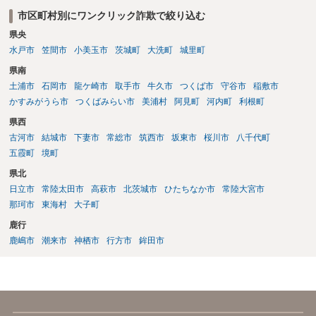
市区町村別にワンクリック詐欺で絞り込む
県央
水戸市
笠間市
小美玉市
茨城町
大洗町
城里町
県南
土浦市
石岡市
龍ケ崎市
取手市
牛久市
つくば市
守谷市
稲敷市
かすみがうら市
つくばみらい市
美浦村
阿見町
河内町
利根町
県西
古河市
結城市
下妻市
常総市
筑西市
坂東市
桜川市
八千代町
五霞町
境町
県北
日立市
常陸太田市
高萩市
北茨城市
ひたちなか市
常陸大宮市
那珂市
東海村
大子町
鹿行
鹿嶋市
潮来市
神栖市
行方市
鉾田市