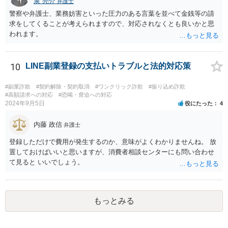
泉 亮介
弁護士
警察や弁護士、業務妨害といった圧力のある言葉を並べて金銭等の請
求をしてくることが考えられますので、対応されなくとも良いかと思
われます。
10
LINE副業登録の支払いトラブルと法的対応策
#副業詐欺
#契約解除・契約取消
#ワンクリック詐欺
#振り込め詐欺
#高額請求への対応
#恐喝・脅迫への対応
2024年9月5日
役にたった
4
内藤 政信
弁護士
登録しただけで費用が発生するのか、意味がよくわかりませんね。 放
置しておけばいいと思いますが、消費者相談センターにも問い合わせ
て見ると いいでしょう。
もっとみる