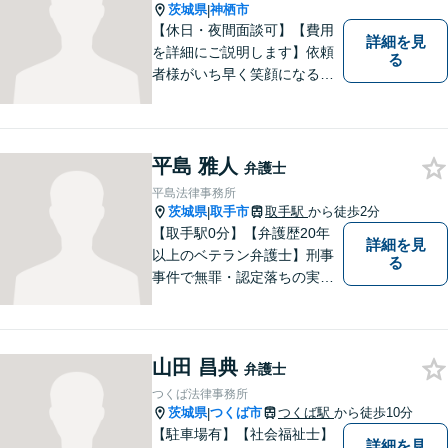
ださい。
茨城県
神栖市
|
【休日・夜間面談可】【費用
詳細を見
を詳細にご説明します】依頼
る
者様がいち早く笑顔になるよ
うご事情やお気持ちに寄り添
った対応を心がけておりま
す。鹿行地区に限らず、千葉
県香取市や銚子市などにお住
平島 雅人
弁護士
まいの皆さまからのご相談も
平島法律事務所
積極的にお受けしています。
茨城県
取手市
取手駅
から徒歩2分
|
【取手駅0分】【弁護歴20年
詳細を見
以上のベテラン弁護士】刑事
る
事件で無罪・認定落ちの実績
多数！その他、民事事件・家
事事件でも豊富な経験を有し
ます。お困りごとがありまし
山田 昌典
たら、お気軽にご相談くださ
弁護士
い！【毎日対応◎】
つくば法律事務所
茨城県
つくば市
つくば駅
から徒歩10分
|
【駐車場有】【社会福祉士】
詳細を見