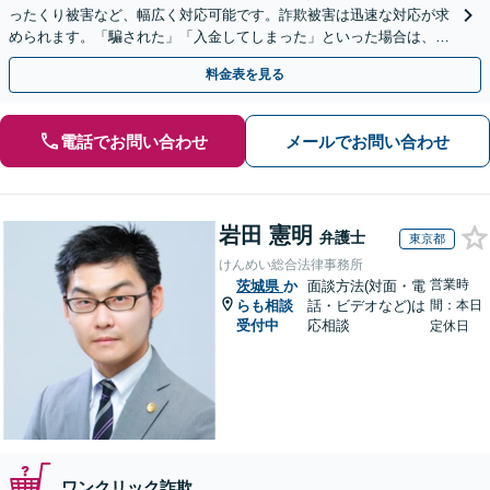
ったくり被害など、幅広く対応可能です。詐欺被害は迅速な対応が求
められます。「騙された」「入金してしまった」といった場合は、お
早めにご相談ください。【電話・メール・WEB相談可】
料金表を見る
電話でお問い合わせ
メールでお問い合わせ
岩田 憲明
弁護士
東京都
けんめい総合法律事務所
営業時
茨城県
か
面談方法(対面・電
らも相談
話・ビデオなど)は
間：本日
受付中
応相談
定休日
ワンクリック詐欺