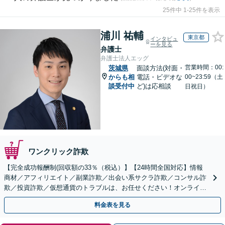
25件中 1-25件を表示
浦川 祐輔
東京都
インタビュ
ーを見る
弁護士
弁護士法人エッグ
営業時間：00:
茨城県
面談方法(対面・
からも相
電話・ビデオな
00~23:59（土
談受付中
ど)は応相談
日祝日）
ワンクリック詐欺
【完全成功報酬制(回収額の33％（税込）】【24時間全国対応】情報
商材／アフィリエイト／副業詐欺／出会い系サクラ詐欺／コンサル詐
欺／投資詐欺／仮想通貨のトラブルは、お任せください！オンライン
のみで解決も可能！
料金表を見る