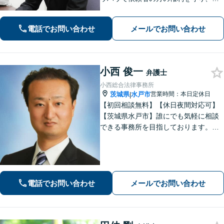
上のリーガルサービスをお届けしま
す。借金、遺言相続、離婚、企業法務
電話でお問い合わせ
メールでお問い合わせ
その他どんな相談でも受け付けます。
小西 俊一
弁護士
小西総合法律事務所
茨城県
水戸市
営業時間：本日定休日
|
【初回相談無料】【休日夜間対応可】
【茨城県水戸市】誰にでも気軽に相談
できる事務所を目指しております。依
頼者の方の費用対効果の観点からもご
納得の行くまでご説明をいたします。
お困りのことがございましたらお気軽
にご相談ください。
電話でお問い合わせ
メールでお問い合わせ