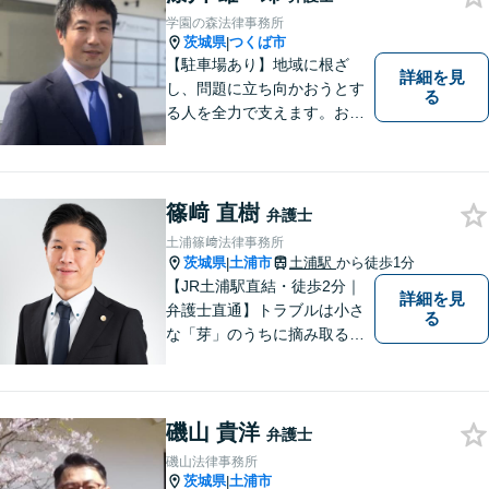
ればお気軽にご相談くださ
学園の森法律事務所
い。
茨城県
つくば市
|
【駐車場あり】地域に根ざ
詳細を見
し、問題に立ち向かおうとす
る
る人を全力で支えます。お困
りの方は、お気軽にご相談く
ださい。
篠﨑 直樹
弁護士
土浦篠﨑法律事務所
茨城県
土浦市
土浦駅
から徒歩1分
|
【JR土浦駅直結・徒歩2分｜
詳細を見
弁護士直通】トラブルは小さ
る
な「芽」のうちに摘み取るこ
とが大切です。少しでも不安
に感じることがあれば、ご相
談ください。
磯山 貴洋
弁護士
磯山法律事務所
茨城県
土浦市
|