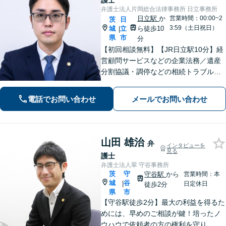
護士
弁護士法人片岡総合法律事務所 日立事務所
日立駅
か
営業時間：00:00~2
茨
日
3:59（土日祝日）
城
立
ら徒歩10
|
県
市
分
【初回相談無料】【JR日立駅10分】経
営顧問サービスなどの企業法務／遺産
分割協議・調停などの相続トラブルや
手続き／自己破産・任意整理など借金
問題を中心に、幅広くご相談を承りま
電話でお問い合わせ
メールでお問い合わせ
す【土日祝対応可】分かりやすく丁寧
な対応を心がけ、最善の解決を目指し
ます
山田 雄治
弁
インタビューを
見る
護士
弁護士法人翠 守谷事務所
茨
守
守谷駅
から
営業時間：本
城
谷
|
日定休日
徒歩2分
県
市
【守谷駅徒歩2分】最大の利益を得るた
めには、早めのご相談が鍵！培ったノ
ウハウで依頼者の方の権利を守り、最