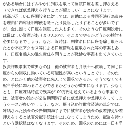
がある場合にはすみやかに判決を取って当該口座を差し押さえる
（できれば仮差押えを行うことが望ましい）ことになります。

残高が乏しい口座開設者に対しては、幇助による共同不法行為責任
を理由に内容証明郵便を送ったり提訴したりすることが多いです
が、金に困って口座を譲渡した人も多く、そのような口座開設者に
は目ぼしい資産がありませんので、そこまでやるかどうかの検討も
必要になるでしょう。なお、近時は、副業名目に口座を騙し取られ
たとか不正アクセス等による口座情報を盗取された等の事案もあ
り、口座名義人の過失責任を問うことが微妙な事案も出てきていま
す。

投資詐欺事案で重要なのは、他の被害者も弁護士へ依頼して同じ口
座からの回収に動いている可能性が高いということです。そのた
め、とにかく他の被害者に先んじて回収できるか、そうでなくても
配当手続に加わることができるかどうかが重要になります。少なく
とも、口座凍結時点で残高が100万円を超えているような事案で
は、被害者の誰かが公告期間満了前に仮差押えや差押えをしてしま
うケースが多いでしょう。なお、振り込め詐欺救済法の規定では、
凍結された預金の公告期間満了までに被害者が預金の仮差押えや差
押えをすると被害分配手続は中止になってしまうため、配当を待つ
という選択肢はなくなります。そのため、回収のためには一日も早