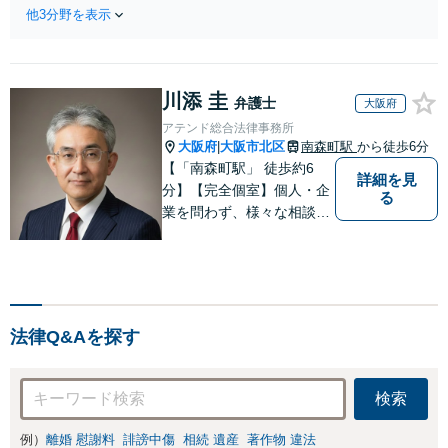
手段を使い分け、
経験豊富な弁護士
他3分野を表示
適切な方法で投稿
が全力で交渉にあ
の削除・発信者情
たります！相手方
報開示請求をおこ
と直接話す精神的
ないます「企業や
負担を軽減「弁護
川添 圭
お店の風評被害対
弁護士
大阪府
士の交渉で慰謝料
策／売り上げ低下
アテンド総合法律事務所
金額アップ／減額
防止のために尽
大阪府
大阪市北区
南森町駅
から徒歩6分
|
交渉も対応可」
力」加害者側の対
【「南森町駅」 徒歩約6
【完全個室対応】
詳細を見
応可：開示請求の
分】【完全個室】個人・企
る
意見照会が来たと
業を問わず、様々な相談を
きの対処法、被害
受け付けております。解決
者との示談交渉
へ向けて、適切なアドバイ
スをさせていただきます。
法律Q&Aを探す
検索
例）
離婚 慰謝料
誹謗中傷
相続 遺産
著作物 違法