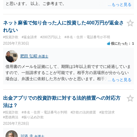
と思います。 以上、ご参考まで。
ネット麻雀で知り合った人に投資した400万円が返金さ
れない
#投資詐欺
#返金請求
#200万円以上
#本名・住所・電話番号が不明
2026年7月30日
役にたった
1
肥田 弘昭
弁護士
借用書のメールを証拠にして、期限は1年以上前ですでに経過していま
すので、一括請求することが可能です。相手方の居場所が分からない
場合は、弁護士に依頼した方が良いかと思います。相手方の居場所が
分かるのであれば、個人でもできるかと思います。ご参考にしてくだ
さい。
出金アプリでの投資詐欺に対する法的措置への対応方
法は？
#投資詐欺
#本名・住所・電話番号が判明
#詐欺の法的措置
#架空請求
#悪徳商法
#振り込め詐欺
2026年7月28日
川添 圭
弁護士