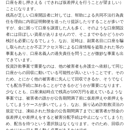
口座を差し押さえる（できれば仮差押えを行うことが望ましい）
ことになります。

残高が乏しい口座開設者に対しては、幇助による共同不法行為責
任を理由に内容証明郵便を送ったり提訴したりすることが多いで
すが、金に困って口座を譲渡した人も多く、そのような口座開設
者には目ぼしい資産がありませんので、そこまでやるかどうかの
検討も必要になるでしょう。なお、近時は、副業名目に口座を騙
し取られたとか不正アクセス等による口座情報を盗取された等の
事案もあり、口座名義人の過失責任を問うことが微妙な事案も出
てきています。

投資詐欺事案で重要なのは、他の被害者も弁護士へ依頼して同じ
口座からの回収に動いている可能性が高いということです。その
ため、とにかく他の被害者に先んじて回収できるか、そうでなく
ても配当手続に加わることができるかどうかが重要になります。
少なくとも、口座凍結時点で残高が100万円を超えているような
事案では、被害者の誰かが公告期間満了前に仮差押えや差押えを
してしまうケースが多いでしょう。なお、振り込め詐欺救済法の
規定では、凍結された預金の公告期間満了までに被害者が預金の
仮差押えや差押えをすると被害分配手続は中止になってしまうた
め、配当を待つという選択肢はなくなります。そのため、回収の