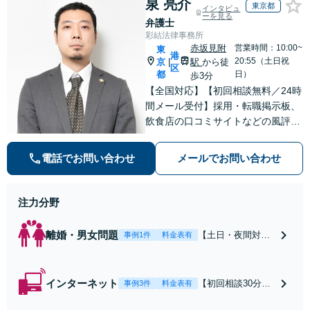
泉 亮介
談で悩みを解消！使用
東京都
インタビュ
ーを見る
期間中の解雇も解決金
弁護士
あり／コロナ関係の解
彩結法律事務所
雇・残業代未払いも対
赤坂見附
営業時間：10:00~
東
港
応可【相談無料】
20:55（土日祝
京
駅
から徒
|
区
都
日）
歩3分
【全国対応】【初回相談無料／24時
間メール受付】採用・転職掲示板、
飲食店の口コミサイトなどの風評被
害対策など実績あり！【刑事】犯罪
の種類を問わず相談可。可能な限り
電話でお問い合わせ
メールでお問い合わせ
早期対応で駆けつけサポート【労
働】不当解雇・残業代請求はおまか
せください
注力分野
離婚・男女問題
【土日・夜間対応
事例1件
料金表有
可】【初回相談30
分無料】「相手方
から書面を提示さ
インターネット
【初回相談30分無
事例3件
料金表有
れたら、サインす
料】状況に応じて
る前にご相談を」