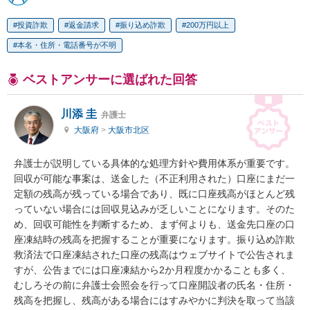
投資詐欺
返金請求
振り込め詐欺
200万円以上
本名・住所・電話番号が不明
ベストアンサーに選ばれた回答
川添 圭
弁護士
大阪府
>
大阪市北区
弁護士が説明している具体的な処理方針や費用体系が重要です。

回収が可能な事案は、送金した（不正利用された）口座にまだ一
定額の残高が残っている場合であり、既に口座残高がほとんど残
っていない場合には回収見込みが乏しいことになります。そのた
め、回収可能性を判断するため、まず何よりも、送金先口座の口
座凍結時の残高を把握することが重要になります。振り込め詐欺
救済法で口座凍結された口座の残高はウェブサイトで公告されま
すが、公告までには口座凍結から2か月程度かかることも多く、
むしろその前に弁護士会照会を行って口座開設者の氏名・住所・
残高を把握し、残高がある場合にはすみやかに判決を取って当該