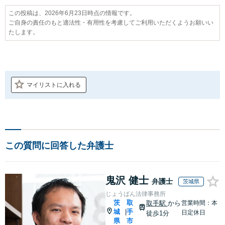
この投稿は、2026年6月23日時点の情報です。
ご自身の責任のもと適法性・有用性を考慮してご利用いただくようお願いい
たします。
マイリストに入れる
この質問に回答した弁護士
鬼沢 健士
弁護士
茨城県
じょうばん法律事務所
茨
取
取手駅
から
営業時間：本
城
手
|
日定休日
徒歩1分
県
市