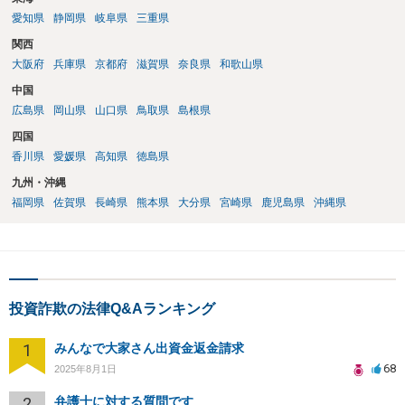
の間で裁判上の和解が成立した案件についても、和解で約束された分
愛知県
静岡県
岐阜県
三重県
割金の支払いが遅延しているとの報告が複数寄せられています。した
関西
がって、訴訟を提起したとしても必ず回収できるとは申し上げられま
大阪府
兵庫県
京都府
滋賀県
奈良県
和歌山県
せん。 しかしながら、 ①会社から返答がない ②任意交渉が機能して
いない ③資金繰り上のご事情がある ④償還期限が到来する という現
中国
状を踏まえますと、何もせずに待ち続けるよりは、リスクを承知の上
広島県
岡山県
山口県
鳥取県
島根県
でも訴訟提起を検討する方がよいケースではないかと考えておりま
四国
す。何もしなければ回収をすることはできません。みんなで大家さん4
香川県
愛媛県
高知県
徳島県
3号については、「アグレボセンターで何らかの事業が行われていた
か」ではなく、「その事業が巨額の賃料を支払えるだけの実体を持っ
九州・沖縄
ていたのか。そして賃料はどこから出ていたのか」という点はかなり
福岡県
佐賀県
長崎県
熊本県
大分県
宮崎県
鹿児島県
沖縄県
の疑念があるところです。
投資詐欺の法律Q&Aランキング
1
みんなで大家さん出資金返金請求
68
2025年8月1日
2
弁護士に対する質問です