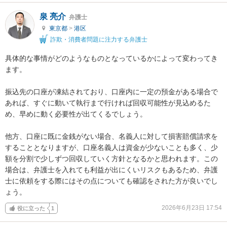
泉 亮介
弁護士
東京都
>
港区
詐欺・消費者問題に注力する弁護士
具体的な事情がどのようなものとなっているかによって変わってき
ます。

振込先の口座が凍結されており、口座内に一定の預金がある場合で
あれば、すぐに動いて執行まで行ければ回収可能性が見込めるた
め、早めに動く必要性が出てくるでしょう。

他方、口座に既に金銭がない場合、名義人に対して損害賠償請求を
することとなりますが、口座名義人は資金が少ないことも多く、少
額を分割で少しずつ回収していく方針となるかと思われます。この
場合は、弁護士を入れても利益が出にくいリスクもあるため、弁護
士に依頼をする際にはその点についても確認をされた方が良いでし
ょう。
2026年6月23日 17:54
役に立った
1