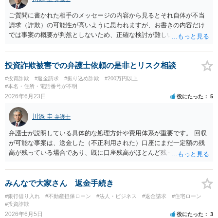
ご質問に書かれた相手のメッセージの内容から見るとそれ自体が不当
請求（詐欺）の可能性が高いように思われますが、お書きの内容だけ
では事案の概要が判然としないため、正確な検討が難しいです。例え
ば、最寄りの消費生活センターや自治体の無料法律相談等で、実際の
画面を見て貰いながらアドバイスう受けた方が確実です。
投資詐欺被害での弁護士依頼の是非とリスク相談
#投資詐欺
#返金請求
#振り込め詐欺
#200万円以上
#本名・住所・電話番号が不明
2026年6月23日
役にたった
5
川添 圭
弁護士
弁護士が説明している具体的な処理方針や費用体系が重要です。 回収
が可能な事案は、送金した（不正利用された）口座にまだ一定額の残
高が残っている場合であり、既に口座残高がほとんど残っていない場
合には回収見込みが乏しいことになります。そのため、回収可能性を
判断するため、まず何よりも、送金先口座の口座凍結時の残高を把握
することが重要になります。振り込め詐欺救済法で口座凍結された口
みんなで大家さん 返金手続き
座の残高はウェブサイトで公告されますが、公告までには口座凍結か
#銀行借り入れ
#不動産担保ローン
#法人・ビジネス
#返金請求
#住宅ローン
ら2か月程度かかることも多く、むしろその前に弁護士会照会を行って
#投資詐欺
口座開設者の氏名・住所・残高を把握し、残高がある場合にはすみや
2026年6月5日
役にたった
3