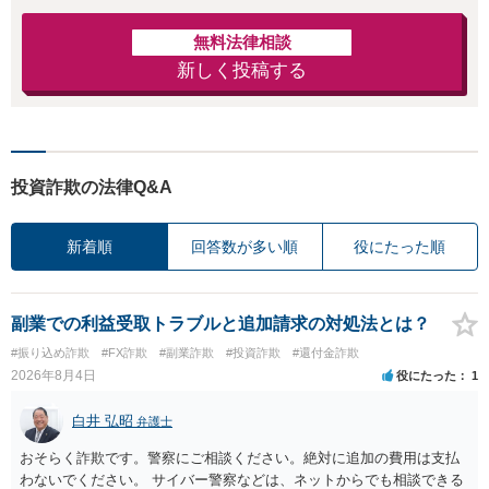
無料法律相談
新しく投稿する
投資詐欺の法律Q&A
新着順
回答数が多い順
役にたった順
副業での利益受取トラブルと追加請求の対処法とは？
#振り込め詐欺
#FX詐欺
#副業詐欺
#投資詐欺
#還付金詐欺
2026年8月4日
役にたった
1
白井 弘昭
弁護士
おそらく詐欺です。警察にご相談ください。絶対に追加の費用は支払
わないでください。 サイバー警察などは、ネットからでも相談できる