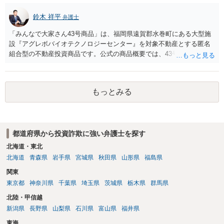
かに判決を取って当該口座を差し押さえる（できれば仮差押えを行う
ことが望ましい）ことになります。 残高が乏しい口座開設者に対して
鈴木 祥平
弁護士
は、幇助による共同不法行為責任を理由に内容証明郵便を送ったり提
訴したりすることが多いですが、金に困って口座を譲渡した人も多
「みんなで大家さん43号商品」は、福岡県遠賀郡水巻町にある大型施
く、そのような口座開設者には目ぼしい資産がありませんので、そこ
設『アグレボバイオテクノロジーセンター』を対象不動産とする匿名
までやるかどうかの検討も必要になるでしょう。なお、近時は、副業
組合型の不動産投資商品です。公式の商品概要では、43号は想定利回
名目に口座を騙し取られたとか不正アクセス等による口座情報を盗取
り7.0％、運用期間5年1か月、1口100万円の商品とされ、当初満了日は
された等の事案もあり、口座名義人の過失責任を問うことが微妙な事
2025年7月31日、ただし対象不動産の売却が終わっていない場合は1年
案も出てきています。 投資詐欺事案で重要なのは、他の被害者も弁護
を上限に延長することがあるとされています。 当初満了日が令和７年
もっとみる
士へ依頼して同じ口座からの回収に動いている可能性が高いというこ
７月３１日でしたが、令和７年6月に延長通知がなされて償還期限が令
とです。そのため、とにかく他の被害者に先んじて回収できるか、そ
和８年７月３１日になっております。その後、令和７年９月頃になる
うでなくても配当手続に加わることができるかどうかが重要になりま
と、分配金の支払いも停止しており、状況としては厳しい状況にある
す。少なくとも、口座凍結時点で残高が100万円を超えているような事
と思われます。 また、内容証明郵便や解除のメールを送付されている
案では、被害者の誰かが公告期間満了前に仮差押えや差押えをしてし
都道府県から投資詐欺に強い弁護士を探す
とのことですが、残念ながら、現在の都市綜研インベストファンド
まうケースが多いでしょう。なお、振り込め詐欺救済法の規定では、
は、任意の請求や解除通知に対して積極的に対応している状況にはあ
北海道・東北
凍結された預金の公告期間満了までに被害者が預金の仮差押えや差押
りません。実際、弁護士名で送付した内容証明に対しても何ら回答が
北海道
青森県
岩手県
宮城県
秋田県
山形県
福島県
えをすると被害分配手続は中止になってしまうため、配当を待つとい
ないケースが少なくありません。そのため、現状では、内容証明やメ
関東
う選択肢はなくなります。そのため、回収のためには一日も早く動く
ールのみで返還を受けることは難しく、法的手続を取らなければ実質
必要があるわけです。 上記のような、投資詐欺の実情や処理方針を的
東京都
神奈川県
千葉県
埼玉県
茨城県
栃木県
群馬県
的に交渉のテーブルにも乗らないというのが実情です。 ご相談の「み
確に説明できているかどうかが、弁護士を信頼できるかどうかのポイ
んなで大家さん43号」については、令和８年７月３１日が償還期限到
北陸・甲信越
ントになるでしょう。
来の時期になると思われますので、解除による出資金返還請求をしな
新潟県
長野県
山梨県
石川県
富山県
福井県
がら、期間満了による償還請求訴訟もにらんだ形で訴訟提起をするこ
東海
とが考えられます。もっとも、現在は都市綜研インベストファンドと