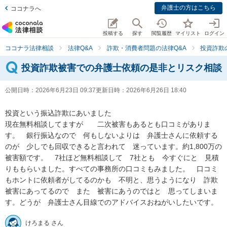
弁護士の方はこちら
ココナラへ
投稿する
探す
閲覧履歴
マイリスト
ログイン
ココナラ法律相談
法律Q&A
詐欺・消費者問題の法律Q&A
投資詐欺
投資詐欺被害での弁護士依頼の是非とリスク相談
公開日時：
2026年6月23日 09:37
更新日時：
2026年6月26日 18:40
投資という振込詐欺にあいました

現在無料相談してますが　　二次被害もあるとも口コミがありま
す。　銀行振込なので　何もしないよりは　弁護士さんに依頼する
のが　少しでも回収できると言われて　迷っています。約1,800万の
被害額です。　7社ほど無料相談して　7社とも　今すぐにと　見積
りももらいました。すべての事務所の口コミもみました。　口コミ
もホントに依頼者がしてるのかも　不明と、思うようになり　詐欺
被害にあってるので　また　被害にあうのではと　思ってしまいま
す。どうが　弁護士さん目線でのアドバイスおねがいしたいです。
けろまる さん