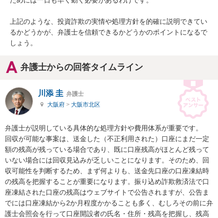
ためには一日も早く動く必要があるわけです。

上記のような、投資詐欺の実情や処理方針を的確に説明できてい
るかどうかが、弁護士を信頼できるかどうかのポイントになるで
しょう。
弁護士からの回答タイムライン
川添 圭
弁護士
大阪府
>
大阪市北区
弁護士が説明している具体的な処理方針や費用体系が重要です。

回収が可能な事案は、送金した（不正利用された）口座にまだ一定
額の残高が残っている場合であり、既に口座残高がほとんど残って
いない場合には回収見込みが乏しいことになります。そのため、回
収可能性を判断するため、まず何よりも、送金先口座の口座凍結時
の残高を把握することが重要になります。振り込め詐欺救済法で口
座凍結された口座の残高はウェブサイトで公告されますが、公告ま
でには口座凍結から2か月程度かかることも多く、むしろその前に弁
護士会照会を行って口座開設者の氏名・住所・残高を把握し、残高