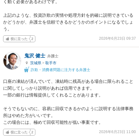
く動く必要があるわけです。

上記のような、投資詐欺の実情や処理方針を的確に説明できている
かどうかが、弁護士を信頼できるかどうかのポイントになるでしょ
う。
2026年6月23日 09:37
役に立った
2
鬼沢 健士
弁護士
茨城県
>
取手市
詐欺・消費者問題に注力する弁護士
口座の凍結が済んでいて、凍結時に残高がある場合に限られること
に関してしっかり説明があれば信用できます。

一部の銀行は情報提供してくれることがあります。

そうでもないのに、容易に回収できるかのように説明する法律事務
所はやめた方がいいです。

この場合には、極めて回収可能性が低い事案です。
2026年6月23日 11:00
役に立った
2