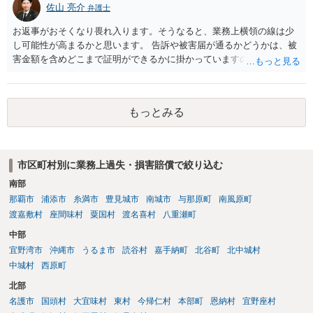
佐山 亮介
弁護士
お返事がおそくなり畏れ入ります。そうなると、業務上横領の線は少
し可能性が高まるかと思います。 告訴や被害届が通るかどうかは、被
害金額を含めどこまで証明ができるかに掛かっていますので、一度直
接面談等で資料を交えながらご相談されることをおすすめします。
もっとみる
市区町村別に業務上過失・損害賠償で絞り込む
南部
那覇市
浦添市
糸満市
豊見城市
南城市
与那原町
南風原町
渡嘉敷村
座間味村
粟国村
渡名喜村
八重瀬町
中部
宜野湾市
沖縄市
うるま市
読谷村
嘉手納町
北谷町
北中城村
中城村
西原町
北部
名護市
国頭村
大宜味村
東村
今帰仁村
本部町
恩納村
宜野座村