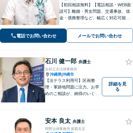
【初回相談無料】【電話相談・WEB面
談可】離婚・男女問題、交通事故、借
金・債務整理など、幅広く対応可能で
す。地域密着型の法律事務所で、ご相
談しやすい対応体制を整備していま
電話でお問い合わせ
メールでお問い合わせ
す。抱えているお悩みを解決いたしま
すので、お気軽にお問い合わせくださ
い。
石川 健一郎
弁護士
吉村正夫法律事務所
沖縄県
沖縄市
|
【法テラス利用可】区画整
詳細を見
理・軍跡地問題に注力。お早
る
めのご相談が、納得のいく解
決への第一歩です！離婚／相
続問題など、話がこじれてし
まう前にご連絡を。あなたの
代理人として全力でサポート
安本 良太
弁護士
します【分割払い可】【休日
岡野法律事務所 那覇支店
夜間対応】【駐車場あり】