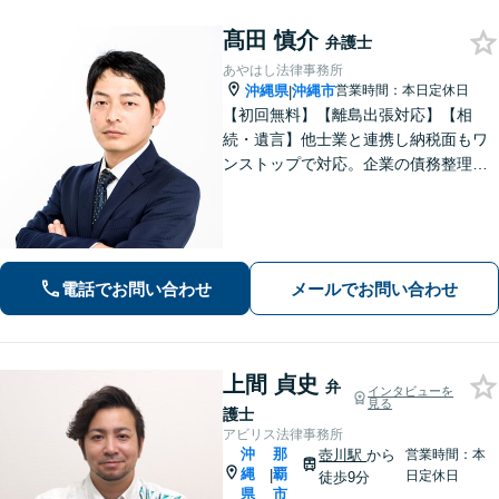
髙田 慎介
弁護士
あやはし法律事務所
沖縄県
沖縄市
営業時間：本日定休日
|
【初回無料】【離島出張対応】【相
続・遺言】他士業と連携し納税面もワ
ンストップで対応。企業の債務整理も
お任せください【刑事事件】迅速対応
で無罪獲得や勾留請求却下の実績多数
【借金・債務整理】10年以上の経験あ
り。家族にバレない整理を実現
電話でお問い合わせ
メールでお問い合わせ
上間 貞史
弁
インタビューを
見る
護士
アビリス法律事務所
沖
那
壺川駅
から
営業時間：本
縄
覇
|
日定休日
徒歩9分
県
市