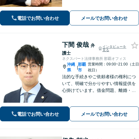
問題などもご相談可能！交通事故対応
多数【バス停「天久」2分】
電話でお問い合わせ
メールでお問い合わせ
下間 俊哉
弁
インタビューを
見る
護士
ネクスパート法律事務所 那覇オフィス
沖縄
那覇
営業時間：09:00~21:00（土日
|
県
市
祝日）
法的な手続きやご依頼者様の権利につ
いて、明確で分かりやすい情報提供を
心掛けています。借金問題、離婚・男
女トラブル、相続、交通事故、刑事事
件など、様々な問題を共に解決し、未
来を明るいものにするお手伝いをさせ
電話でお問い合わせ
メールでお問い合わせ
ていただきます。【分割払い可】