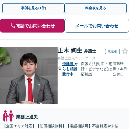
回面談無料】【夜間・休日対応可】
事例を見る(1件)
料金表を見る
電話でお問い合わせ
メールでお問い合わせ
正木 絢生
弁護士
東京都
弁護士法人ユア・エース
営業時
沖縄県
か
面談方法(対面・電
らも相談
話・ビデオなど)は
間：本日
受付中
応相談
定休日
業務上過失
【全国エリア対応】【初回相談無料】【電話相談可】不当解雇や未払