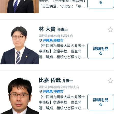
歩6分】【完全個室で相談可】
る
「自己満足」ではなく「顧客
満足」が得られたかどうかを
大切にしています。一人一人
の依頼者に寄り添い、依頼者
林 大貴
が本当に求める最高の結果に
弁護士
こだわり続けたいと考えてお
岡野法律事務所 那覇支店
ります。 お気軽にご相談くだ
沖縄県
那覇市
|
さい。
【中四国九州最大級の弁護士
詳細を見
事務所】交通事故、借金問
る
題、離婚、相続など様々な問
題について、「何度でも無
料」の相談を行っています！
まずはお気軽にご相談くださ
い！
比嘉 佑哉
弁護士
岡野法律事務所 沖縄中部支店
沖縄県
沖縄市
|
【中四国九州最大級の弁護士
詳細を見
事務所】交通事故、借金問
る
題、離婚、相続など様々な問
題について、「何度でも無