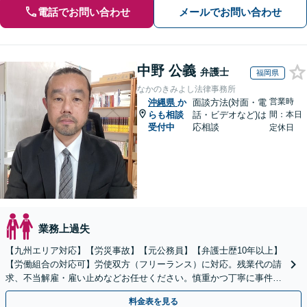
電話でお問い合わせ
メールでお問い合わせ
中野 公義
弁護士
福岡県
なかのきみよし法律事務所
営業時
沖縄県
か
面談方法(対面・電
らも相談
話・ビデオなど)は
間：本日
受付中
応相談
定休日
業務上過失
【九州エリア対応】【労災事故】【元公務員】【弁護士歴10年以上】
【労働組合の対応可】労使双方（フリーランス）に対応。残業代の請
求、不当解雇・雇い止めなどお任せください。慎重かつ丁寧に事件解
決へと進めます。
料金表を見る