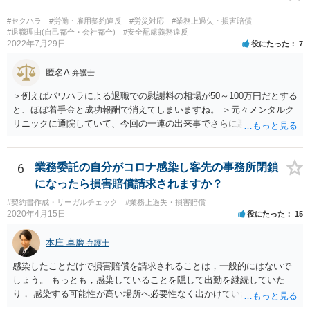
けします。 請求が認められる可能性や採るべき手続を検討するには、
様々な事情のヒアリングや証拠資料の検討が必要になるため、今後の
#セクハラ
#労働・雇用契約違反
#労災対応
#業務上過失・損害賠償
方針の検討も含め、一度面談にて法律相談をされることをおすすめし
#退職理由(自己都合・会社都合)
#安全配慮義務違反
2022年7月29日
役にたった
7
ます。
匿名A
弁護士
＞例えばパワハラによる退職での慰謝料の相場が50～100万円だとする
と、ほぼ着手金と成功報酬で消えてしまいますね。 ＞元々メンタルク
リニックに通院していて、今回の一連の出来事でさらに悪化した事実
を医師の診断書で証拠として提出しても慰謝料は変わらないですか？
万が一、慰謝料請求が認められるにしても金額としては微々たるもの
かと思いますが、依頼する弁護士に詳細を説明したうえで指示を仰い
6
業務委託の自分がコロナ感染し客先の事務所閉鎖
だ方がいいかと思います。
になったら損害賠償請求されますか？
#契約書作成・リーガルチェック
#業務上過失・損害賠償
2020年4月15日
役にたった
15
本庄 卓磨
弁護士
感染したことだけで損害賠償を請求されることは，一般的にはないで
しょう。 もっとも，感染していることを隠して出勤を継続していた
り， 感染する可能性が高い場所へ必要性なく出かけていたりした場合
など， 感染者の責任が大きいといえる場合には，損害賠償を請求され