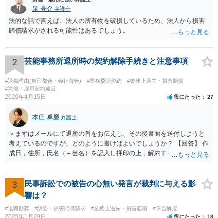
泉 亮介
弁護士
法的な話で言えば、法人の所有物を破損しているため、法人から損害
賠償請求がされる可能性はあるでしょう。
2
芸能事務所退所時の契約解除手続きと注意事項
#退職理由(自己都合・会社都合)
#業務委託契約
#業務上過失・損害賠償
#労働・雇用契約違反
2020年4月15日
役にたった
27
本庄 卓磨
弁護士
＞まずはメールにて退所の旨をお伝えし、その後書面を送付しようと
考えているのですが、どのように書けばよいでしょうか？ 【回答】 作
成日，住所，氏名（＋芸名）を記入し押印の上，解約する旨を伝える
内容を記載してください。 ＞私のような場合は損害賠償を請求される
ようなことはありますでしょうか？ 【回答】 特にないと思われます
が，仮に請求された場合はそれが「損害」に該当するのか検討するこ
3
民事訴訟での被告の心無い発言が裁判に与える影
とになります。 ＞また、事務所をやめる際、「退所後しばらく芸能活
響は？
動禁止」「活動するなら名前を変える」ことを事務所側から要求され
#退職勧奨
#訴訟・損害賠償請求
#業務上過失・損害賠償
#不当解雇
たという事例を聞いたことがあります。所属する際にいただいた契約
2025年1月29日
役にたった
18