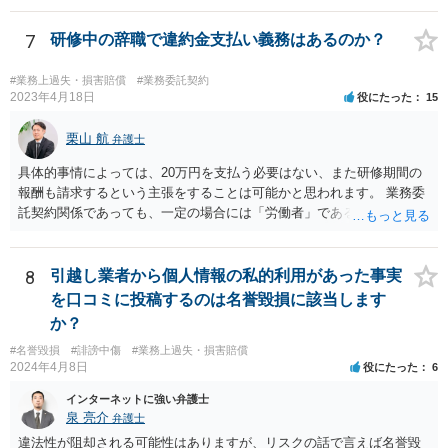
るリスクがあり得ると思います。 もし事業所閉鎖になった場合には損
害が大きくなりますので，注意が必要ですね。
7
研修中の辞職で違約金支払い義務はあるのか？
#業務上過失・損害賠償
#業務委託契約
2023年4月18日
役にたった
15
栗山 航
弁護士
具体的事情によっては、20万円を支払う必要はない、また研修期間の
報酬も請求するという主張をすることは可能かと思われます。 業務委
託契約関係であっても、一定の場合には「労働者」であるとして労働
基準法が適用されます。「労働者」であるといえる場合とは、使用従
属性が認められる場合、すなわち、①使用者の指揮監督下において労
務の提供をする者であること、②労務に対する対償を支払われる者で
8
引越し業者から個人情報の私的利用があった事実
あることという２つの要件を満たした場合に認められるとされます。
を口コミに投稿するのは名誉毀損に該当します
この判断は、様々な個別的事情に照らして総合的に判断されるもので
か？
す。 「労働者」であるといえる場合、20万円の違約金を予定する規
#名誉毀損
#誹謗中傷
#業務上過失・損害賠償
定は、労働基準法16条違反となります。したがって、「労働者」であ
2024年4月8日
役にたった
6
ると主張し、労働基準法16条を根拠に20万円の支払を拒むことは考え
られます（ただしその場合も、現実に発生した損害分を別途請求され
インターネットに強い弁護士
ることはあり得ます）。 また「労働者」であるといえる場合、研修
泉 亮介
弁護士
期間とはいえ業務として研修への参加が強制されているのであれば、
違法性が阻却される可能性はありますが、リスクの話で言えば名誉毀