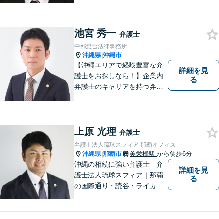
料」の相談を行っています！
まずはお気軽にご相談くださ
い！
池宮 秀一
弁護士
中部総合法律事務所
沖縄県
沖縄市
|
【沖縄エリアで経験豊富な弁
詳細を見
護士をお探しなら！】企業内
る
弁護士のキャリアを持つ弁護
士。離婚／労働／企業法務／
債務整理／交通事故など、多
種多様なご相談に対応してお
ります。スピード感を持っ
上原 光理
弁護士
て、かつ丁寧な対応を心がけ
弁護士法人琉球スフィア 那覇オフィス
ていますので、ぜひ気兼ねな
沖縄県
那覇市
美栄橋駅
から徒歩6分
|
くご相談ください。
沖縄の相続に強い弁護士｜弁
詳細を見
護士法人琉球スフィア｜那覇
る
の国際通り・読谷・ライカム
の3店舗ある沖縄最大級の法律
事務所｜私自身、月に10件程
度の新規相談を受けておりま