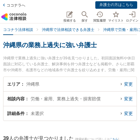
弁護士の方はこちら
ココナラへ
投稿する
探す
閲覧履歴
マイリスト
ログイン
ココナラ法律相談
沖縄県で法律相談できる弁護士
沖縄県で労働・雇用
沖縄県の業務上過失に強い弁護士
沖縄県で業務上過失に強い弁護士が39名見つかりました。初回面談無料や休日
面談に対応している弁護士、解決事例を持つ弁護士なども掲載中。さらに那覇
市や沖縄市、名護市などの地域条件で弁護士を絞り込めます。労働・雇用に関
係する不当解雇や退職勧奨、内定取消等の細かな分野での絞り込み検索もでき
便利です。特にベリーベスト法律事務所 那覇オフィスの下地 寛隆弁護士やベリ
エリア
沖縄県
変更
ーベスト法律事務所 那覇オフィスの島田 雅也弁護士、きびたき法律事務所の久
納 京祐弁護士のプロフィール情報や弁護士費用、強みなどが注目されていま
相談内容
労働・雇用、業務上過失・損害賠償
変更
す。『沖縄県で土日や夜間に発生した業務上過失のトラブルを今すぐに弁護士
に相談したい』『業務上過失のトラブル解決の実績豊富な近くの弁護士を検索
したい』『初回相談無料で業務上過失を法律相談できる沖縄県内の弁護士に相
詳細条件
未選択
変更
談予約したい』などでお困りの相談者さんにおすすめです。
39
人の弁護士が見つかりました
(検索結果について詳しくは
こちら
)