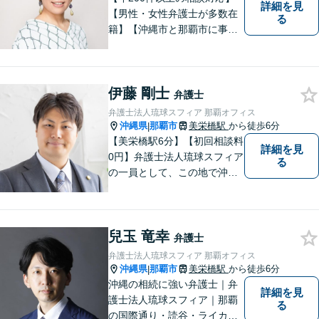
詳細を見
【男性・女性弁護士が多数在
る
籍】【沖縄市と那覇市に事務
所あり】離婚問題、相続問
題、労働雇用、刑事事件、企
業法務・企業側労働「沖縄な
伊藤 剛士
らではの習慣」を熟知した弁
弁護士
護士が多数在籍。
弁護士法人琉球スフィア 那覇オフィス
沖縄県
那覇市
美栄橋駅
から徒歩6分
|
【美栄橋駅6分】【初回相談料
詳細を見
0円】弁護士法人琉球スフィア
る
の一員として、この地で沖縄
の皆さまのお役に立てるよ
う、全力を尽くしてまいりま
す。 「ご相談＝ご依頼」では
兒玉 竜幸
ございませんので、安心して
弁護士
経験豊富な弁護士にご相談く
弁護士法人琉球スフィア 那覇オフィス
ださい。
沖縄県
那覇市
美栄橋駅
から徒歩6分
|
沖縄の相続に強い弁護士｜弁
詳細を見
護士法人琉球スフィア｜那覇
る
の国際通り・読谷・ライカム