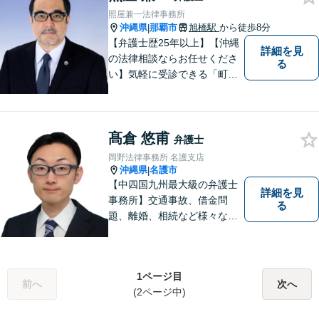
照屋兼一法律事務所
沖縄県
那覇市
旭橋駅
から徒歩8分
|
【弁護士歴25年以上】【沖縄
詳細を見
の法律相談ならお任せくださ
る
い】気軽に受診できる「町医
者」のような弁護士でありた
いと思っています。豊富な経
験により培ったノウハウを活
髙倉 悠甫
かし、ひとりでも多く悩まれ
弁護士
ている方を救います。ぜひご
岡野法律事務所 名護支店
相談ください。
沖縄県
名護市
|
【中四国九州最大級の弁護士
詳細を見
事務所】交通事故、借金問
る
題、離婚、相続など様々な問
題について、「何度でも無
料」の相談を行っています！
まずはお気軽にご相談くださ
1ページ目
い！
前へ
次へ
(2ページ中)