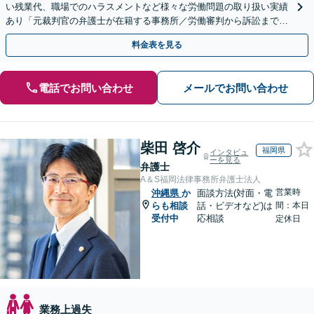
い残業代、職場でのハラスメントなど様々な労働問題の取り扱い実績
あり「元裁判官の弁護士が在籍する事務所／労働審判から訴訟まで、
裁判官経験を活かした最適な戦略を立案」
料金表を見る
電話でお問い合わせ
メールでお問い合わせ
柴田 啓介
福岡県
インタビュ
ーを見る
弁護士
A＆S福岡法律事務所弁護士法人
営業時
沖縄県
か
面談方法(対面・電
らも相談
話・ビデオなど)は
間：本日
受付中
応相談
定休日
業務上過失