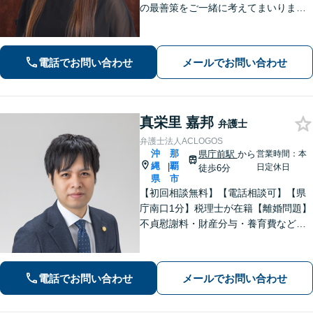
の最善策をご一緒に考えてまいりま
す。不安やご希望を丁寧にお伺いしま
す。まずはお気軽にご相談ください。
【FP1級・宅地建物取引士・銀行業務
電話でお問い合わせ
メールでお問い合わせ
検定の資格あり】【WEB面談可】
真栄里 嘉邦
弁護士
弁護士法人ACLOGOS
沖
那
県庁前駅
から
営業時間：本
縄
覇
|
日定休日
徒歩6分
県
市
【初回相談無料】【電話相談可】【県
庁南口1分】税理士が在籍【離婚問題】
不貞慰謝料・財産分与・養育費など。
協議・調停・別居中、どの段階でもご
相談ください【不動産】賃料増額（減
額）・明け渡し請求・立退料増額など
電話でお問い合わせ
メールでお問い合わせ
に対応。交渉から訴訟までお任せくだ
さい。