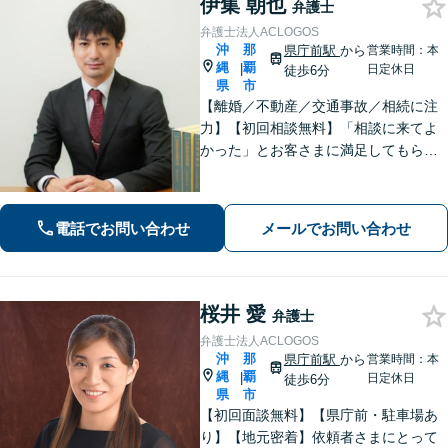
伊集 朝也
弁護士
弁護士法人ACLOGOS
沖
那
県庁前駅
から
営業時間：本
縄
覇
|
日定休日
徒歩6分
県
市
【離婚／不動産／交通事故／相続に注
力】【初回相談無料】「相談に来てよ
かった」とお客さまに満足してもらう
ことを大切にしています！沖縄にお住
まいの方・中小企業の方を支えるべ
く、丁寧なヒアリングで皆様のお気持
電話でお問い合わせ
メールでお問い合わせ
ちに寄り添います。
桜井 愛
弁護士
弁護士法人ACLOGOS
沖
那
県庁前駅
から
営業時間：本
縄
覇
|
日定休日
徒歩6分
県
市
【初回面談無料】【県庁前・駐車場あ
り】【地元密着】依頼者さまにとって