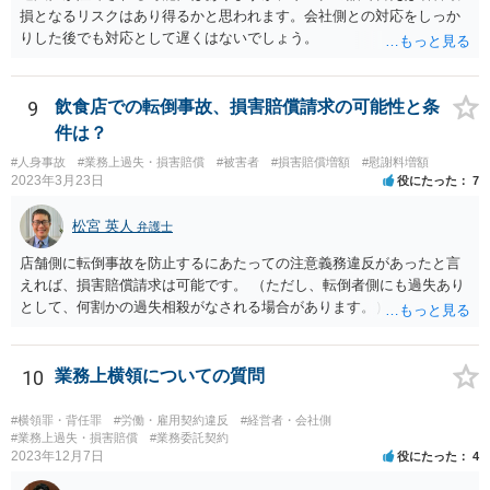
研修期間分の報酬も請求できる可能性があります。すなわち、業務と
損となるリスクはあり得るかと思われます。会社側との対応をしっか
の関連性が認められる研修について、それが使用者の明示・黙示の指
りした後でも対応として遅くはないでしょう。
示に基づくもので、その参加が事実上強制されている場合には、労働
時間性が認められ、その分の対価となる賃金を請求し得ます。業務と
の関連性が薄くても労働時間性が認められる場合もあります。研修に
9
飲食店での転倒事故、損害賠償請求の可能性と条
労働時間性が認められる場合、少なくとも最低賃金分で計算した額を
件は？
請求することなどが考えられます。 これらのことは一般論であり、
本件にどうあてはまるのかは具体的な事情を詳しく聞かないと判断で
#人身事故
#業務上過失・損害賠償
#被害者
#損害賠償増額
#慰謝料増額
きないことですので、一度弁護士に相談されてもよいかと思います。
2023年3月23日
役にたった
7
松宮 英人
弁護士
店舗側に転倒事故を防止するにあたっての注意義務違反があったと言
えれば、損害賠償請求は可能です。 （ただし、転倒者側にも過失あり
として、何割かの過失相殺がなされる場合があります。） 注意義務違
反の有無は、当時の個別具体的な事情により判断されます。 例えば、
床材等の性質、清掃により濡れるなどしてどの程度滑りやすくなって
いたか（清掃の仕方）、当日の天候、店内の混雑具合や客の動線、店
10
業務上横領についての質問
員による注意喚起の有無、過去に同様の事故があったか否か…などな
ど、様々な要素を見ていく必要があります。 一度弁護士にご相談され
#横領罪・背任罪
#労働・雇用契約違反
#経営者・会社側
ることをオススメします。 なお、治療費も損害賠償に含まれますが、
#業務上過失・損害賠償
#業務委託契約
2023年12月7日
役にたった
4
慰謝料など、具体的な損害賠償算定の仕方についても、ご相談なさる
とよいと思います。 お大事になさってください。