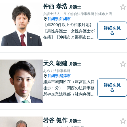
仲西 孝浩
す。お気軽にご連絡くださ
弁護士
い！
弁護士法人ニライ総合法律事務所 沖縄市支店
沖縄県
沖縄市
|
【年200件以上の相談対応】
詳細を見
【男性弁護士・女性弁護士が
る
在籍】【沖縄市と那覇市に事
務所あり】離婚問題、相続問
題、労働雇用、刑事事件、企
業法務など幅広く対応しま
す。「沖縄ならではの習慣」
天久 朝建
弁護士
を熟知した弁護士が多数在
あめく法律事務所
籍。
沖縄県
浦添市
|
浦添市城間所在（屋冨祖入口
詳細を見
徒歩１分） 関西の法律事務
る
所や企業法務部（社内弁護士
として）で経験を積んだ弁護
士が対応いたします
岩谷 健作
弁護士