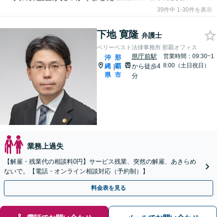
39件中 1-30件を表示
下地 寛隆
弁護士
ベリーベスト法律事務所 那覇オフィス
県庁前駅
営業時間：09:30~1
沖
那
8:00（土日祝日）
縄
覇
から徒歩4
|
県
市
分
業務上過失
【解雇・残業代の相談料0円】サービス残業、突然の解雇、あきらめ
ないで。【電話・オンライン相談対応（予約制）】
料金表を見る