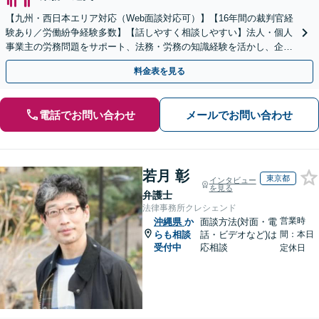
【九州・西日本エリア対応（Web面談対応可）】【16年間の裁判官経
験あり／労働紛争経験多数】【話しやすく相談しやすい】法人・個人
事業主の労務問題をサポート、法務・労務の知識経験を活かし、企業
側から御社の労働問題解決に尽力します。
料金表を見る
電話でお問い合わせ
メールでお問い合わせ
若月 彰
東京都
インタビュー
を見る
弁護士
法律事務所クレシェンド
営業時
沖縄県
か
面談方法(対面・電
らも相談
話・ビデオなど)は
間：本日
受付中
応相談
定休日