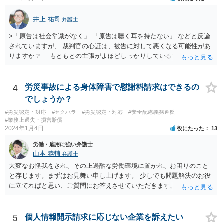
書にはそのようなことは書いていないのですが、仮にこれらを要求さ
れた場合には断ることは可能なのでしょうか？ 【回答】 契約書に記載
井上 祐司
弁護士
がないのであれば，断ることができる可能性があります。 もし上記の
ような要求をされた場合は，その根拠を明示してもらってください。
>「原告は社会常識がなく」 「原告は聴く耳を持たない」 などと反論
されていますが、 裁判官の心証は、被告に対して悪くなる可能性があ
りますか？ もともとの主張がよほどしっかりしている書面でなけれ
ば、一般的に心証は悪くなるだろうと思います。 ただし、最終的な
勝ち負けは、法律構成に必要な事実の主張と証拠の的確さに尽きま
す。その意味では「無益的記載事項」です。 法律的に全く意味がな
4
労災事故による身体障害で慰謝料請求はできるの
い主張で、過度に攻撃的な文章ですから、少なくとも記載する必要は
でしょうか？
全くない事項です。 こういったことが記載された場合には、完全ス
#労災認定・対応
#セクハラ
#労災認定・対応
#安全配慮義務違反
ルーする方が印象はよいのが普通です。
#業務上過失・損害賠償
2024年1月4日
役にたった
13
労働・雇用に強い弁護士
山本 恭輔
弁護士
大変なお怪我をされ、その上過酷な労働環境に置かれ、お困りのこと
と存じます。まずはお見舞い申し上げます。 少しでも問題解決のお役
に立てればと思い、ご質問にお答えさせていただきます。 ご相談者の
具体的な会社内での立場や入手可能な証拠資料にもよりますが、お怪
我に関しては労災保険からの給付や会社からの損害賠償が、過重労働
に関しては未払残業代の支払が受けられる可能性がある事案とお見受
5
個人情報開示請求に応じない企業を訴えたい