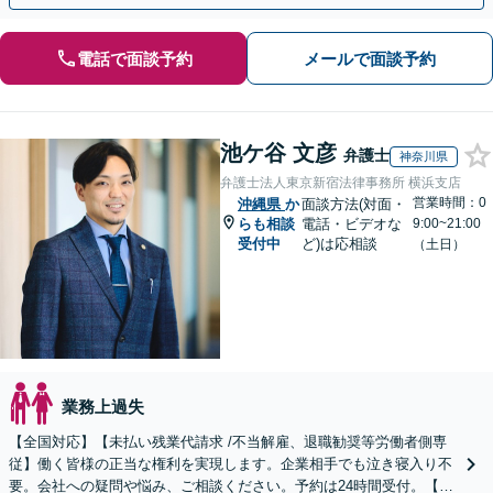
電話で面談予約
メールで面談予約
池ケ谷 文彦
弁護士
神奈川県
弁護士法人東京新宿法律事務所 横浜支店
営業時間：0
沖縄県
か
面談方法(対面・
らも相談
電話・ビデオな
9:00~21:00
受付中
ど)は応相談
（土日）
業務上過失
【全国対応】【未払い残業代請求 /不当解雇、退職勧奨等労働者側専
従】働く皆様の正当な権利を実現します。企業相手でも泣き寝入り不
要。会社への疑問や悩み、ご相談ください。予約は24時間受付。【初