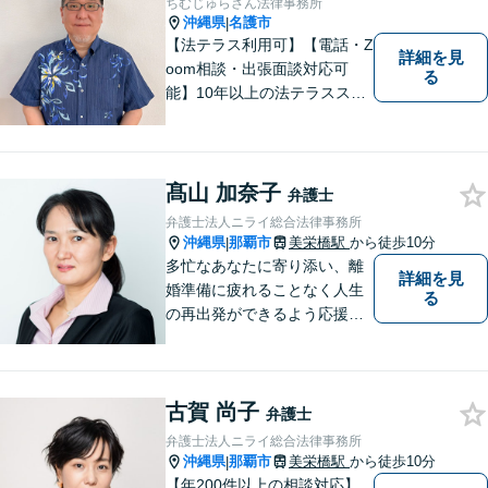
ちむじゅらさん法律事務所
沖縄県
名護市
|
【法テラス利用可】【電話・Z
詳細を見
oom相談・出張面談対応可
る
能】10年以上の法テラススタ
ッフ弁護士の経験を活かし、
地域に密着した法的サービス
をご提供します！どんなご相
談にも親身に寄り添い、あな
髙山 加奈子
弁護士
たの未来を全力でサポートい
弁護士法人ニライ総合法律事務所
たします【沖縄北部エリア・
沖縄県
那覇市
美栄橋駅
から徒歩10分
|
名護市】
多忙なあなたに寄り添い、離
詳細を見
婚準備に疲れることなく人生
る
の再出発ができるよう応援し
ます。
古賀 尚子
弁護士
弁護士法人ニライ総合法律事務所
沖縄県
那覇市
美栄橋駅
から徒歩10分
|
【年200件以上の相談対応】