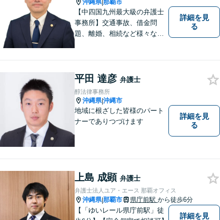
沖縄県
那覇市
|
【中四国九州最大級の弁護士
詳細を見
事務所】交通事故、借金問
る
題、離婚、相続など様々な問
題について、「何度でも無
料」の相談を行っています！
まずはお気軽にご相談くださ
い！
平田 達彦
弁護士
醇法律事務所
沖縄県
沖縄市
|
地域に根ざした皆様のパート
詳細を見
ナーでありつづけます
る
上島 成顕
弁護士
弁護士法人ユア・エース 那覇オフィス
沖縄県
那覇市
県庁前駅
から徒歩6分
|
【「ゆいレール県庁前駅」徒
詳細を見