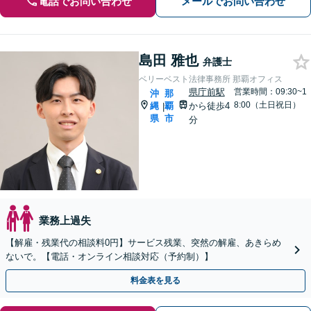
電話でお問い合わせ
メールでお問い合わせ
島田 雅也
弁護士
ベリーベスト法律事務所 那覇オフィス
県庁前駅
営業時間：09:30~1
沖
那
8:00（土日祝日）
縄
覇
から徒歩4
|
県
市
分
業務上過失
【解雇・残業代の相談料0円】サービス残業、突然の解雇、あきらめ
ないで。【電話・オンライン相談対応（予約制）】
料金表を見る