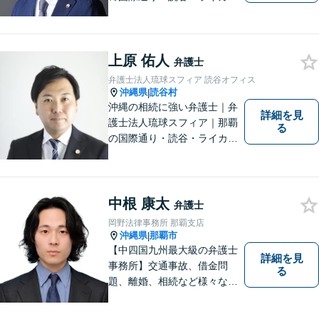
の3店舗ある沖縄最大級の法律
事務所｜不安に悩まされる
日々から解放されるよう迅速
上原 佑人
に対応し、あなたの立場に立
弁護士
ったベストな紛争解決を導く
弁護士法人琉球スフィア 読谷オフィス
ことを常に大切にしていま
沖縄県
読谷村
|
す。
沖縄の相続に強い弁護士｜弁
詳細を見
護士法人琉球スフィア｜那覇
る
の国際通り・読谷・ライカム
の3店舗ある沖縄最大級の法律
事務所｜『毎月60件以上』の
相続無料相談を実施｜お気軽
にご連絡ください！
中根 康太
弁護士
岡野法律事務所 那覇支店
沖縄県
那覇市
|
【中四国九州最大級の弁護士
詳細を見
事務所】交通事故、借金問
る
題、離婚、相続など様々な問
題について、「何度でも無
料」の相談を行っています！