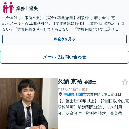
業務上過失
【全国対応・来所不要】【完全成功報酬制】相談料0、着手金0。電
話・メール・WEB相談可能。【労働問題に特化】「残業代が支払われ
ない」「労災保険を使わせてもらえない」「労災保険だけでは足りな
い。損害賠償請求したい」など労働問題はお任せを。
料金表を見る
メールでお問い合わせ
久納 京祐
弁護士
きびたき法律事務所
沖縄県
那覇市
営業時間：本日定休日
|
【弁護士歴10年以上】【2回目以降は電
話相談可】離婚問題は法テラス利用
可。財産分与／慰謝料請求／養育費な
どを中心に対応。相続トラブルは、遺
産分割協議／遺留分、トートーメーの