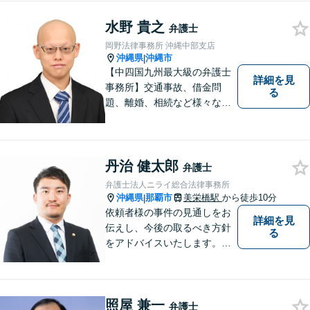
まずはお気軽にご相談くださ
い！
水野 貴之
弁護士
岡野法律事務所 沖縄中部支店
沖縄県
沖縄市
|
【中四国九州最大級の弁護士
詳細を見
事務所】交通事故、借金問
る
題、離婚、相続など様々な問
題について、「何度でも無
料」の相談を行っています！
まずはお気軽にご相談くださ
い！
丹治 健太郎
弁護士
弁護士法人ニライ総合法律事務所
沖縄県
那覇市
美栄橋駅
から徒歩10分
|
依頼者様の事件の見通しをお
詳細を見
伝えし、今後の取るべき方針
る
をアドバイスいたします。徹
底したリーガルサービスを提
供します。
照屋 兼一
弁護士