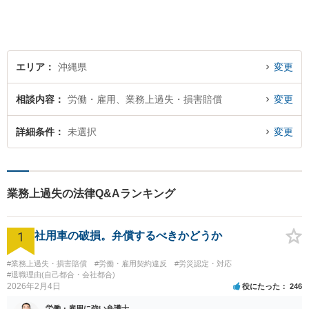
エリア
沖縄県
変更
相談内容
労働・雇用、業務上過失・損害賠償
変更
詳細条件
未選択
変更
業務上過失の法律Q&Aランキング
1
社用車の破損。弁償するべきかどうか
#業務上過失・損害賠償
#労働・雇用契約違反
#労災認定・対応
#退職理由(自己都合・会社都合)
2026年2月4日
役にたった
246
労働・雇用に強い弁護士