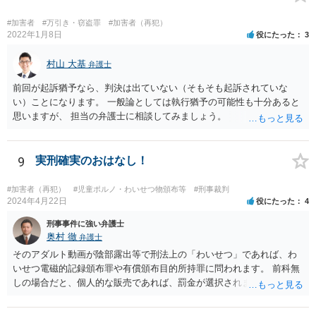
か？ →起訴を避けるのは困難な気がします。とにかく、依存症の可能
性があるので、一刻も早く治療やカウンセリングを受け、反省を言葉
#加害者
#万引き・窃盗罪
#加害者（再犯）
だけでなく行動で示すことでしょう。 【質問3】 示談をして被害届を
2022年1月8日
役にたった
3
取り下げてもらった場合と、示談をしなかった場合の想定される刑期
は概ねどれくらいになるでしょうか？ （もちろん確約はないと思いま
村山 大基
弁護士
すので、ご経験則からの推測で構いません） →都条例違反だけだとす
前回が起訴猶予なら、判決は出ていない（そもそも起訴されていな
ると、最大１年半の実刑だと思います（盗撮の上限は１年ですが、複
い）ことになります。 一般論としては執行猶予の可能性も十分あると
数件あるので併合罪過重で１．５倍の１年半）。全件示談ができれば
思いますが、 担当の弁護士に相談してみましょう。
罰金か半年くらいもあるかもしれません。示談しなければ、１０か月
～１年くらいでしょうか。 【質問4】 被害届が出ているのは1件で、そ
の事件が起訴前に示談で被害届取り下げとなっても、やはり残りの被
9
実刑確実のおはなし！
害届が出ていない余罪だけで正式起訴することは全然あり得ることな
のでしょうか？ →性犯罪は被害者がいるから罰するというよりは社会
の風紀に対する罪というところがあるので、客観的証拠がある以上は
#加害者（再犯）
#児童ポルノ・わいせつ物頒布等
#刑事裁判
2024年4月22日
役にたった
4
あり得ると思います。
刑事事件に強い弁護士
奥村 徹
弁護士
そのアダルト動画が陰部露出等で刑法上の「わいせつ」であれば、わ
いせつ電磁的記録頒布罪や有償頒布目的所持罪に問われます。 前科無
しの場合だと、個人的な販売であれば、罰金が選択されます。 同種前
科があると、いろいろ情状弁護してもらって、高めの罰金、なにもし
ないと、1年程度の懲役と予想します。 自首については、画像のわい