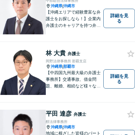
中部総合法律事務所
沖縄県
沖縄市
|
【沖縄エリアで経験豊富な弁
詳細を見
護士をお探しなら！】企業内
る
弁護士のキャリアを持つ弁護
士。離婚／労働／企業法務／
債務整理／交通事故など、多
種多様なご相談に対応してお
ります。スピード感を持っ
林 大貴
弁護士
て、かつ丁寧な対応を心がけ
岡野法律事務所 那覇支店
ていますので、ぜひ気兼ねな
沖縄県
那覇市
|
くご相談ください。
【中四国九州最大級の弁護士
詳細を見
事務所】交通事故、借金問
る
題、離婚、相続など様々な問
題について、「何度でも無
料」の相談を行っています！
まずはお気軽にご相談くださ
い！
平田 達彦
弁護士
醇法律事務所
沖縄県
沖縄市
|
地域に根ざした皆様のパート