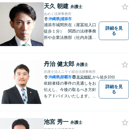
談にも親身に寄り添い、あな
天久 朝建
弁護士
たの未来を全力でサポートい
あめく法律事務所
たします【沖縄北部エリア・
沖縄県
浦添市
|
名護市】
浦添市城間所在（屋冨祖入口
詳細を見
徒歩１分） 関西の法律事務
る
所や企業法務部（社内弁護士
として）で経験を積んだ弁護
士が対応いたします
丹治 健太郎
弁護士
弁護士法人ニライ総合法律事務所
沖縄県
那覇市
美栄橋駅
から徒歩10分
|
依頼者様の事件の見通しをお
詳細を見
伝えし、今後の取るべき方針
る
をアドバイスいたします。徹
底したリーガルサービスを提
供します。
池宮 秀一
弁護士