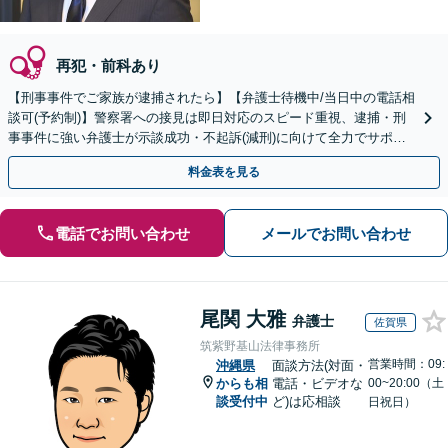
再犯・前科あり
【刑事事件でご家族が逮捕されたら】【弁護士待機中/当日中の電話相
談可(予約制)】警察署への接見は即日対応のスピード重視、逮捕・刑
事事件に強い弁護士が示談成功・不起訴(減刑)に向けて全力でサポー
トします。【加害者側の相談専門】
料金表を見る
電話でお問い合わせ
メールでお問い合わせ
尾関 大雅
弁護士
佐賀県
筑紫野基山法律事務所
営業時間：09:
沖縄県
面談方法(対面・
からも相
電話・ビデオな
00~20:00（土
談受付中
ど)は応相談
日祝日）