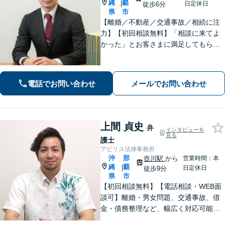
縄
覇
|
日定休日
徒歩6分
県
市
【離婚／不動産／交通事故／相続に注
力】【初回相談無料】「相談に来てよ
かった」とお客さまに満足してもらう
ことを大切にしています！沖縄にお住
まいの方・中小企業の方を支えるべ
く、丁寧なヒアリングで皆様のお気持
電話でお問い合わせ
メールでお問い合わせ
ちに寄り添います。
上間 貞史
弁
インタビューを
見る
護士
アビリス法律事務所
沖
那
壺川駅
から
営業時間：本
縄
覇
|
日定休日
徒歩9分
県
市
【初回相談無料】【電話相談・WEB面
談可】離婚・男女問題、交通事故、借
金・債務整理など、幅広く対応可能で
す。地域密着型の法律事務所で、ご相