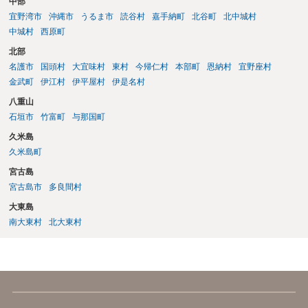
中部
宜野湾市
沖縄市
うるま市
読谷村
嘉手納町
北谷町
北中城村
中城村
西原町
北部
名護市
国頭村
大宜味村
東村
今帰仁村
本部町
恩納村
宜野座村
金武町
伊江村
伊平屋村
伊是名村
八重山
石垣市
竹富町
与那国町
久米島
久米島町
宮古島
宮古島市
多良間村
大東島
南大東村
北大東村