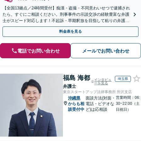
【全国13拠点／24時間受付】痴漢・盗撮・不同意わいせつで逮捕され
たら、すぐにご相談ください。刑事事件の示談交渉の経験豊富な弁護
士がスピード対応します！不起訴・早期釈放を目指して粘りの弁護活
動を行います。
料金表を見る
電話でお問い合わせ
メールでお問い合わせ
福島 海都
埼玉県
インタビュ
ーを見る
弁護士
東京スタートアップ法律事務所 所沢支店
営業時間：06:
沖縄県
面談方法(対面・
からも相
電話・ビデオな
30~22:00（土
談受付中
ど)は応相談
日祝日）