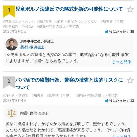
1
児童ポルノ法違反での略式起訴の可能性について
#児童ポルノ・わいせつ物頒布等
#前科・前歴をつけたくない
#加害者（再犯）
#刑事裁判
#不起訴
#逮捕や勾留の阻止・準抗告
2026年2月5日
役にたった
38
刑事事件に強い弁護士
奥村 徹
弁護士
>>児童ポルノの製造と所持の2つの罪で、略式起訴になる可能性 事案
によりますが、可能性ならあるでしょう。
2
パパ活での盗難行為、警察の捜査と法的リスクに
ついて
#万引き・窃盗罪
#加害者
#加害者（再犯）
#逮捕や勾留の阻止・準抗告
2023年8月4日
役にたった
13
内藤 政信
弁護士
警察に連絡すれば、かばんから指紋を採取して、照合するでしょう。
あなたの指紋だとわかれば、電話連絡が来るでしょう。 それまで内偵
も含めると2か月程度はかかるかもしれません。