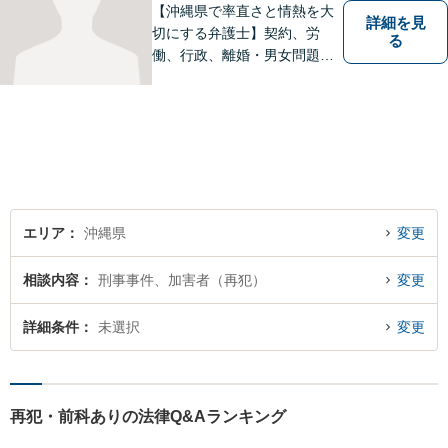
【沖縄県で率直さと情熱を大
詳細を見
切にする弁護士】契約、労
る
働、行政、離婚・男女問題、
相続問題など、広範囲の業務
を取り扱っております。沖縄
の皆様のお役に立てればと思
っております。お困りごとが
あれば、一度ご相談くださ
い。
エリア
沖縄県
変更
相談内容
刑事事件、加害者（再犯）
変更
詳細条件
未選択
変更
再犯・前科ありの法律Q&Aランキング