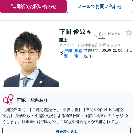
電話でお問い合わせ
メールでお問い合わせ
下間 俊哉
弁
インタビューを
見る
護士
ネクスパート法律事務所 那覇オフィス
沖縄
那覇
営業時間：09:00~21:00（土日
|
県
市
祝日）
再犯・前科あり
【相談料0円】【24時間電話受付・相談可能】【年間800件以上の相談
実績】 身柄釈放・不起訴処分による前科回避・示談の成立に全力を尽
くします。刑事事件は初動が命、ご家族や身近な方が逮捕されてしま
ったら一刻も早くお電話ください。
料金表を見る