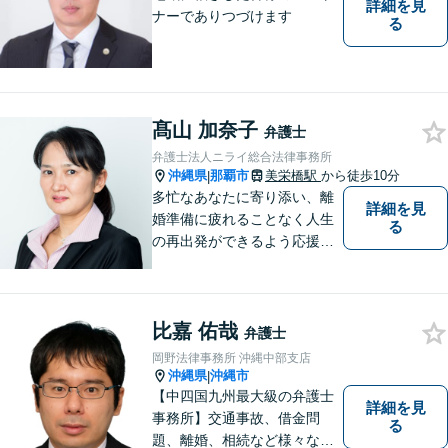
詳細を見
ナーでありつづけます
る
髙山 加奈子
弁護士
弁護士法人ニライ総合法律事務所
沖縄県
那覇市
美栄橋駅
から徒歩10分
|
多忙なあなたに寄り添い、離
詳細を見
婚準備に疲れることなく人生
る
の再出発ができるよう応援し
ます。
比嘉 佑哉
弁護士
岡野法律事務所 沖縄中部支店
沖縄県
沖縄市
|
【中四国九州最大級の弁護士
詳細を見
事務所】交通事故、借金問
る
題、離婚、相続など様々な問