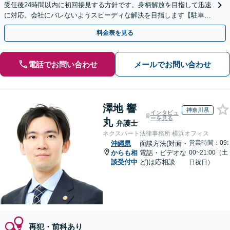
受任後24時間以内に初回接見する方針です。身柄解放を目指して迅速
に対応。会社にバレないようスピーディな解決を目指します【駐車場
完備】【離島へ出張も対応】酒気帯び運転や傷害・暴行
料金表を見る
電話でお問い合わせ
メールでお問い合わせ
澤地 響
神奈川県
インタビュ
ーを見る
丸
弁護士
ネクスパート法律事務所 横浜オフィス
営業時間：09:
沖縄県
面談方法(対面・
からも相
電話・ビデオな
00~21:00（土
談受付中
ど)は応相談
日祝日）
再犯・前科あり