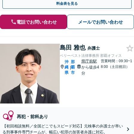
料金表を見る
電話でお問い合わせ
メールでお問い合わせ
島田 雅也
弁護士
ベリーベスト法律事務所 那覇オフィス
県庁前駅
営業時間：09:30~1
沖
那
8:00（土日祝日）
縄
覇
から徒歩4
|
県
市
分
再犯・前科あり
【初回相談無料／全国どこでもスピード対応】元検事の弁護士が率い
る刑事事件専門チームが、幅広い犯罪の加害者弁護に対応。