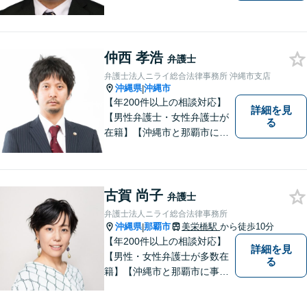
題について、「何度でも無
料」の相談を行っています！
まずはお気軽にご相談くださ
い！
仲西 孝浩
弁護士
弁護士法人ニライ総合法律事務所 沖縄市支店
沖縄県
沖縄市
|
【年200件以上の相談対応】
詳細を見
【男性弁護士・女性弁護士が
る
在籍】【沖縄市と那覇市に事
務所あり】離婚問題、相続問
題、労働雇用、刑事事件、企
業法務など幅広く対応しま
す。「沖縄ならではの習慣」
古賀 尚子
弁護士
を熟知した弁護士が多数在
弁護士法人ニライ総合法律事務所
籍。
沖縄県
那覇市
美栄橋駅
から徒歩10分
|
【年200件以上の相談対応】
詳細を見
【男性・女性弁護士が多数在
る
籍】【沖縄市と那覇市に事務
所あり】離婚問題、相続問
題、労働雇用、刑事事件、企