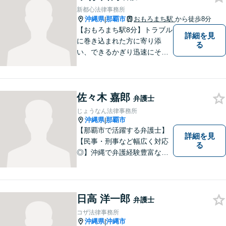
新都心法律事務所
沖縄県
那覇市
おもろまち駅
から徒歩8分
|
【おもろまち駅8分】トラブル
詳細を見
に巻き込まれた方に寄り添
る
い、できるかぎり迅速にそし
て最善の解決を図るべく、常
に全力で取り組んでおりま
す。企業法務、土地問題、離
佐々木 嘉郎
婚、借金、相続、交通事故
弁護士
等、生活上のトラブルがござ
じょうなん法律事務所
いましたら、お気軽にご相談
沖縄県
那覇市
|
下さい。
【那覇市で活躍する弁護士】
詳細を見
【民事・刑事など幅広く対応
る
◎】沖縄で弁護経験豊富な弁
護士！スピーディな対応を心
掛け、皆様の抱える問題がで
きるだけ早く解決できるよう
尽力します！皆様のご希望を
日高 洋一郎
弁護士
丁寧にお聞きします。【牧志
コザ法律事務所
駅・安里駅から徒歩圏】
沖縄県
沖縄市
|