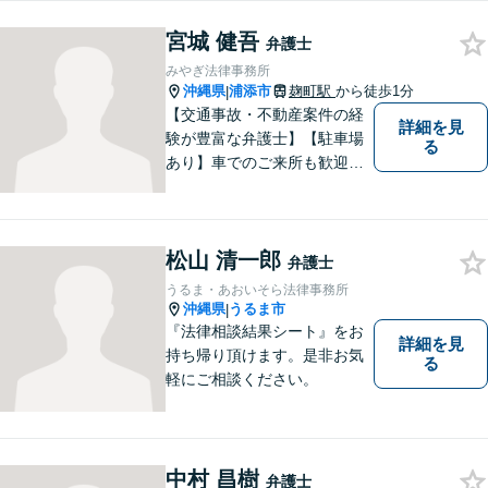
業法務・企業側労働「沖縄な
宮城 健吾
らではの習慣」を熟知した弁
弁護士
護士が多数在籍。
みやぎ法律事務所
沖縄県
浦添市
麹町駅
から徒歩1分
|
【交通事故・不動産案件の経
詳細を見
験が豊富な弁護士】【駐車場
る
あり】車でのご来所も歓迎し
ております！依頼者様のご希
望に寄り添って、将来のため
にどうしたらいいのかを考え
松山 清一郎
た提案をしていきたいと思っ
弁護士
ています。【完全個室で相談
うるま・あおいそら法律事務所
可】
沖縄県
うるま市
|
『法律相談結果シート』をお
詳細を見
持ち帰り頂けます。是非お気
る
軽にご相談ください。
中村 昌樹
弁護士