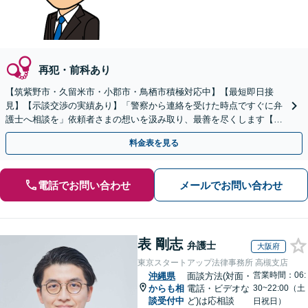
再犯・前科あり
【筑紫野市・久留米市・小郡市・鳥栖市積極対応中】【最短即日接
見】【示談交渉の実績あり】「警察から連絡を受けた時点ですぐに弁
護士へ相談を」依頼者さまの想いを汲み取り、最善を尽くします【守
秘義務厳守】【土日祝・夜間相談可】
料金表を見る
電話でお問い合わせ
メールでお問い合わせ
表 剛志
弁護士
大阪府
東京スタートアップ法律事務所 高槻支店
営業時間：06:
沖縄県
面談方法(対面・
からも相
電話・ビデオな
30~22:00（土
談受付中
ど)は応相談
日祝日）