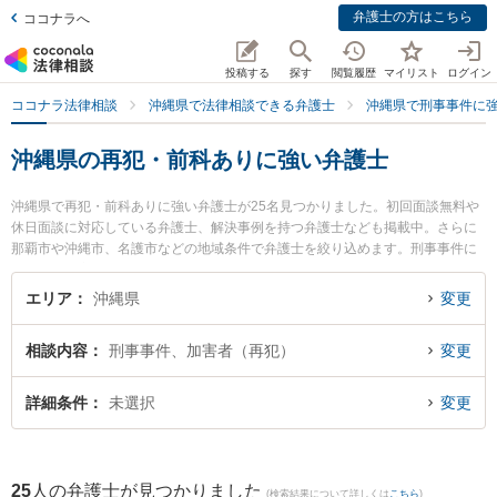
弁護士の方はこちら
ココナラへ
投稿する
探す
閲覧履歴
マイリスト
ログイン
ココナラ法律相談
沖縄県で法律相談できる弁護士
沖縄県で刑事事件に
沖縄県の再犯・前科ありに強い弁護士
沖縄県で再犯・前科ありに強い弁護士が25名見つかりました。初回面談無料や
休日面談に対応している弁護士、解決事例を持つ弁護士なども掲載中。さらに
那覇市や沖縄市、名護市などの地域条件で弁護士を絞り込めます。刑事事件に
関係する加害者側や少年事件、再犯・前科あり等の細かな分野での絞り込み検
索もでき便利です。特に弁護士法人ACLOGOSの真栄里 嘉邦弁護士やネクスパ
エリア
沖縄県
変更
ート法律事務所 那覇オフィスの下間 俊哉弁護士、ベリーベスト法律事務所 那
覇オフィスの下地 寛隆弁護士のプロフィール情報や弁護士費用、強みなどが注
相談内容
刑事事件、加害者（再犯）
変更
目されています。『沖縄県で土日や夜間に発生した再犯・前科ありのトラブル
を今すぐに弁護士に相談したい』『再犯・前科ありのトラブル解決の実績豊富
な近くの弁護士を検索したい』『初回相談無料で再犯・前科ありを法律相談で
詳細条件
未選択
変更
きる沖縄県内の弁護士に相談予約したい』などでお困りの相談者さんにおすす
めです。
25
人の弁護士が見つかりました
(検索結果について詳しくは
こちら
)