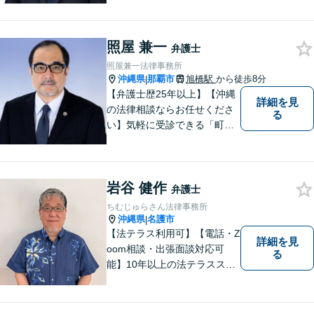
料」の相談を行っています！
まずはお気軽にご相談くださ
い！
照屋 兼一
弁護士
照屋兼一法律事務所
沖縄県
那覇市
旭橋駅
から徒歩8分
|
【弁護士歴25年以上】【沖縄
詳細を見
の法律相談ならお任せくださ
る
い】気軽に受診できる「町医
者」のような弁護士でありた
いと思っています。豊富な経
験により培ったノウハウを活
岩谷 健作
かし、ひとりでも多く悩まれ
弁護士
ている方を救います。ぜひご
ちむじゅらさん法律事務所
相談ください。
沖縄県
名護市
|
【法テラス利用可】【電話・Z
詳細を見
oom相談・出張面談対応可
る
能】10年以上の法テラススタ
ッフ弁護士の経験を活かし、
地域に密着した法的サービス
をご提供します！どんなご相