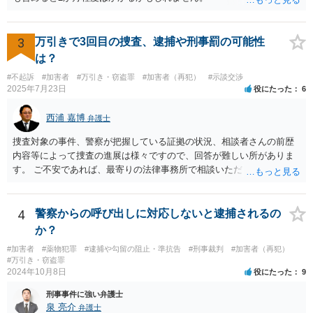
3
万引きで3回目の捜査、逮捕や刑事罰の可能性
は？
#不起訴
#加害者
#万引き・窃盗罪
#加害者（再犯）
#示談交渉
2025年7月23日
役にたった
6
西浦 嘉博
弁護士
捜査対象の事件、警察が把握している証拠の状況、相談者さんの前歴
内容等によって捜査の進展は様々ですので、回答が難しい所がありま
す。 ご不安であれば、最寄りの法律事務所で相談いただくことも検討
ください。
4
警察からの呼び出しに対応しないと逮捕されるの
か？
#加害者
#薬物犯罪
#逮捕や勾留の阻止・準抗告
#刑事裁判
#加害者（再犯）
#万引き・窃盗罪
2024年10月8日
役にたった
9
刑事事件に強い弁護士
泉 亮介
弁護士