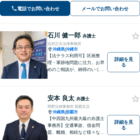
談しやすい対応体制を整備していま
電話でお問い合わせ
メールでお問い合わせ
す。抱えているお悩みを解決いたしま
すので、お気軽にお問い合わせくださ
い。
石川 健一郎
弁護士
吉村正夫法律事務所
沖縄県
沖縄市
|
【法テラス利用可】区画整
詳細を見
理・軍跡地問題に注力。お早
る
めのご相談が、納得のいく解
決への第一歩です！離婚／相
続問題など、話がこじれてし
まう前にご連絡を。あなたの
代理人として全力でサポート
安本 良太
弁護士
します【分割払い可】【休日
岡野法律事務所 那覇支店
夜間対応】【駐車場あり】
沖縄県
那覇市
|
【中四国九州最大級の弁護士
詳細を見
事務所】交通事故、借金問
る
題、離婚、相続など様々な問
題について、「何度でも無