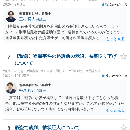
2026年2月3日
役にたった
8
刑事事件に強い弁護士
三村 勇人
弁護士
刑事被疑者弁護援助制度を利用出来る弁護士さんはいるんでしょう
か？ → 刑事被疑者弁護援助制度は、逮捕されている方のみ使えます。
通常当番弁護で訪れた弁護士が、勾留され国選弁護人となるまでの間
に弁護士として活動するために使われます。 今回は対象外です。 また
罰金は１００万以下で最低はどのくらいですか。 → 窃盗罪の法定刑は
50万円以下の罰金ですので、その範囲内です。 下限はありませんが、
7
【緊急】盗撮事件の起訴前の示談、被害取り下げ
窃盗罪の場合は、最低でも１０万円になるのが通常です（極まれに５
について
万円もあります）。 前科がつくと何処に表示されるのか？マイナンバ
#盗撮・のぞき
#加害者
#加害者（再犯）
#刑事裁判
#示談交渉
ーにも表示される？ → 表示されません すでにお伝えしたとおり、詳
2022年10月25日
役にたった
5
細をお伺いしなければ、適切な見通しを示すことはできません。 これ
以上の回答は致しかねますので、ご了承ください。
刑事事件に強い弁護士
松尾 裕介
弁護士
【質問1】 実際に示談が成立して、被害届を取り下げてもらった場
合、他は被害者不詳の5件の盗撮となりますが、これで正式起訴された
場合、1件示談していても実刑になる可能性が高いでしょうか？ →前
刑から時間が経っていないこと、前刑と今回の行為の関連性からし
て、私は実刑だと思います。 【質問2】 現在の状況で、正式起訴もし
くは実刑を避ける方法、方向性というのは何かございますでしょう
8
窃盗で裁判。情状証人について