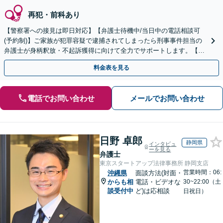
再犯・前科あり
【警察署への接見は即日対応】【弁護士待機中/当日中の電話相談可
(予約制)】ご家族が犯罪容疑で逮捕されてしまったら刑事事件担当の
弁護士が身柄釈放・不起訴獲得に向けて全力でサポートします。【毎
月100名以上の相談実績】【全国対応】
料金表を見る
電話でお問い合わせ
メールでお問い合わせ
日野 卓郎
静岡県
インタビュ
ーを見る
弁護士
東京スタートアップ法律事務所 静岡支店
営業時間：06:
沖縄県
面談方法(対面・
からも相
電話・ビデオな
30~22:00（土
談受付中
ど)は応相談
日祝日）