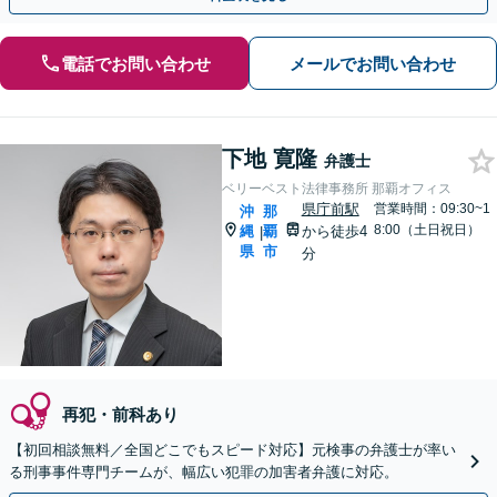
電話でお問い合わせ
メールでお問い合わせ
下地 寛隆
弁護士
ベリーベスト法律事務所 那覇オフィス
県庁前駅
営業時間：09:30~1
沖
那
8:00（土日祝日）
縄
覇
から徒歩4
|
県
市
分
再犯・前科あり
【初回相談無料／全国どこでもスピード対応】元検事の弁護士が率い
る刑事事件専門チームが、幅広い犯罪の加害者弁護に対応。