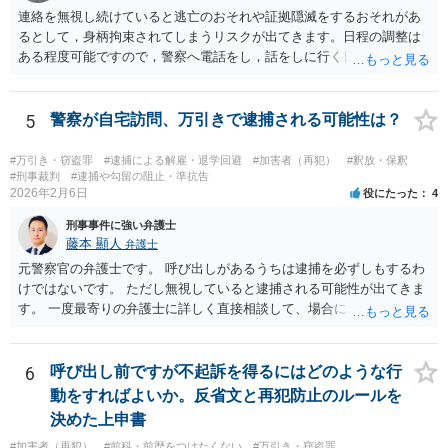
連絡を無視し続けていると逃亡のおそれや証拠隠滅をするおそれがあ
るとして，身柄拘束されてしまうリスクが出てきます。日程の調整は
ある程度可能ですので，警察へ電話をし，話をしに行く日程の調整を
された方が良いでしょう。 もし一人で行くことが不安であれば，弁護
士に同行を依頼することも可能です。
5
警察が自宅訪問、万引きで逮捕される可能性は？
#万引き・窃盗罪
#逮捕による解雇・退学回避
#加害者（再犯）
#釈放・保釈
#刑事裁判
#逮捕や勾留の阻止・準抗告
2026年2月6日
役にたった
4
刑事事件に強い弁護士
藤本 顯人
弁護士
元警察官の弁護士です。 呼び出しがあるうちは逮捕を必ずしもするわ
けではないです。 ただし無視していると逮捕される可能性が出てきま
す。 一度最寄りの弁護士に詳しく直接相談して、場合によっては対応
を依頼してみてください。
6
呼び出し前ですが不起訴を得るにはどのような行
動をすればよいか。反省文と再犯防止のルールを
決めた上申書
#加害者（再犯）
#前科・前歴をつけたくない
#万引き・窃盗罪