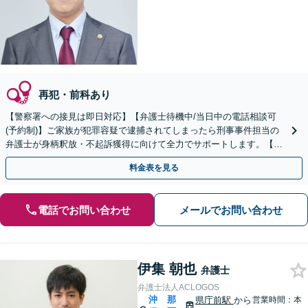
再犯・前科あり
【警察署への接見は即日対応】【弁護士待機中/当日中の電話相談可
(予約制)】ご家族が犯罪容疑で逮捕されてしまったら刑事事件担当の
弁護士が身柄釈放・不起訴獲得に向けて全力でサポートします。【毎
月100名以上の相談実績】【全国対応】
料金表を見る
電話でお問い合わせ
メールでお問い合わせ
伊集 朝也
弁護士
弁護士法人ACLOGOS
沖
那
県庁前駅
から
営業時間：本