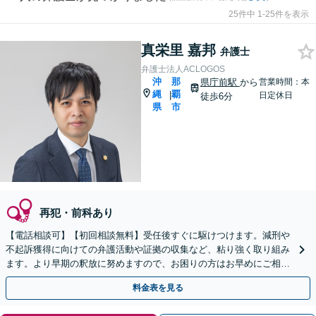
25件中 1-25件を表示
真栄里 嘉邦
弁護士
弁護士法人ACLOGOS
沖
那
県庁前駅
から
営業時間：本
縄
覇
|
日定休日
徒歩6分
県
市
再犯・前科あり
【電話相談可】【初回相談無料】受任後すぐに駆けつけます。減刑や
不起訴獲得に向けての弁護活動や証拠の収集など、粘り強く取り組み
ます。より早期の釈放に努めますので、お困りの方はお早めにご相談
ください。暴行や窃盗、飲酒などに対応【県庁南口1分】
料金表を見る