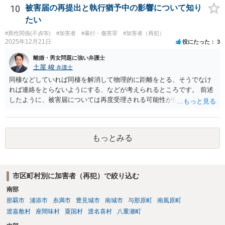
せつ性とともに弁護士に相談した上で、そう決断したのであれば、弁
10
被害届の再提出と執行猶予中の影響について知り
護士に調整してもらって、一発で決める必要があります。なかなか受
たい
理されません。
#異性関係(不貞等)
#加害者
#暴行・傷害罪
#加害者（再犯）
2025年12月21日
役にたった
3
離婚・男女問題に強い弁護士
土屋 峻
弁護士
同棲などしていれば同棲を解消して物理的に距離をとる、そうでなけ
れば連絡をとらないようにする、などが考えられるところです。 前述
したように、被害届については再度受理される可能性が低く、結婚詐
欺を理由とする損害賠償請求も、事情によりますが、認められる可能
性はそれほど高くないように思います。 不倫相手との清算方法（別れ
方）となると、なかなか弁護士が関与しづらい領域となります。もっ
もっとみる
とも、相手方の提示する条件が奏功するようなものではないことか
ら、条件についてはそれほど恐れる必要はないだろうと思います。な
お、「不倫相手」とのことですので、不貞行為を理由とする損害賠償
請求権が誰の誰に対するものが発生する可能性があるかどうかは検討
市区町村別に加害者（再犯）で絞り込む
する必要があるでしょう。
南部
那覇市
浦添市
糸満市
豊見城市
南城市
与那原町
南風原町
渡嘉敷村
座間味村
粟国村
渡名喜村
八重瀬町