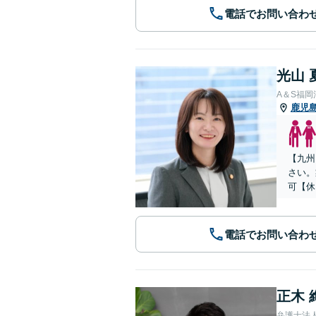
電話でお問い合わ
光山 
A＆S福
鹿児
【九州
さい。
可【休
電話でお問い合わ
正木 
弁護士法