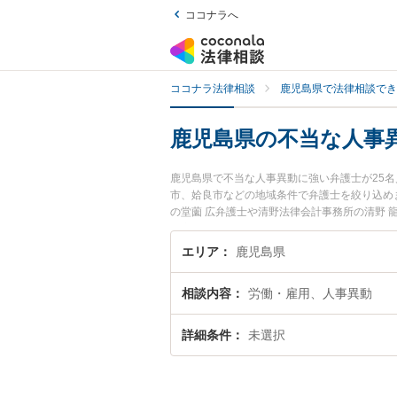
ココナラへ
ココナラ法律相談
鹿児島県で法律相談でき
鹿児島県の不当な人事
鹿児島県で不当な人事異動に強い弁護士が25
市、姶良市などの地域条件で弁護士を絞り込め
の堂薗 広弁護士や清野法律会計事務所の清野
や夜間に発生した不当な人事異動のトラブルを
人事異動を法律相談できる鹿児島県内の弁護士
エリア
鹿児島県
相談内容
労働・雇用、人事異動
詳細条件
未選択