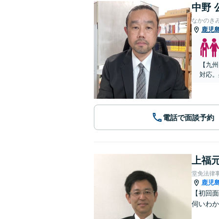
中野 
なかのき
鹿児
【九州
対応。
電話で面談予約
上福元
堂免法律
鹿児
【初回面
伺いわか