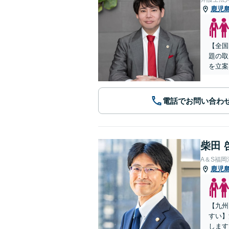
鹿児
【全国
題の取
を立案
電話でお問い合わ
柴田 
A＆S福
鹿児
【九州
すい】
します