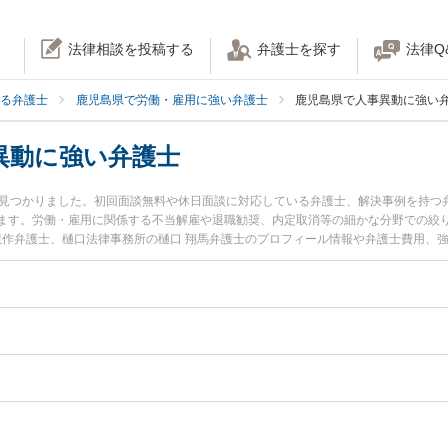
法律相談を投稿する
弁護士を探す
法律Q
る弁護士
鹿児島県で労働・雇用に強い弁護士
鹿児島県で人事異動に強い
異動に強い弁護士
名見つかりました。初回面談無料や休日面談に対応している弁護士、解決事例を持つ
ます。労働・雇用に関係する不当解雇や退職勧奨、内定取消等の細かな分野での絞
 龍作弁護士、樋口法律事務所の樋口 翔馬弁護士のプロフィール情報や弁護士費用、
今すぐに弁護士に相談したい』『不当な人事異動のトラブル解決の実績豊富な近く
に相談予約したい』などでお困りの相談者さんにおすすめです。