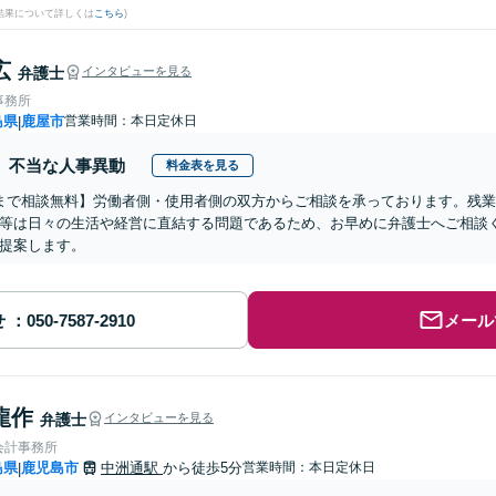
結果について詳しくは
こちら
)
広
弁護士
インタビューを見る
事務所
島県
鹿屋市
営業時間：本日定休日
|
不当な人事異動
料金表を見る
まで相談無料】労働者側・使用者側の双方からご相談を承っております。残
等は日々の生活や経営に直結する問題であるため、お早めに弁護士へご相談
提案します。
せ
メール
龍作
弁護士
インタビューを見る
会計事務所
島県
鹿児島市
中洲通駅
から徒歩5分
営業時間：本日定休日
|