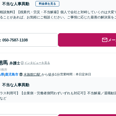
不当な人事異動
料金表を見る
相談無料】【残業代・労災・不当解雇】個人で会社と対峙していくのは大変
ることがあれば、お気軽にご相談ください。ご事情に応じた最善の解決策を
メー
翔馬
弁護士
インタビューを見る
事務所
島県
鹿児島市
水族館口駅
から徒歩1分
営業時間：本日定休日
|
不当な人事異動
ラス利用可】【企業側・労働者側問わずいずれも対応可】不当解雇／退職勧
など