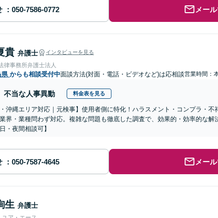
せ
メール
夏貴
弁護士
インタビューを見る
岡法律事務所弁護士法人
島県
からも相談受付中
面談方法(対面・電話・ビデオなど)は応相談
営業時間：
不当な人事異動
料金表を見る
・沖縄エリア対応｜元検事】使用者側に特化！ハラスメント・コンプラ・不
業界・業種問わず対応。複雑な問題も徹底した調査で、効果的・効率的な解
日・夜間相談可】
せ
メール
絢生
弁護士
人ユア・エース