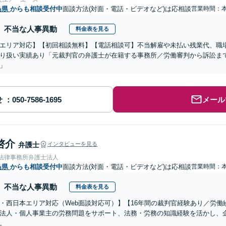
島県
からも相談受付中
面談方法(対面・電話・ビデオなど)は応相談
営業時間：
不当な人事異動
料金表を見る
エリア対応】【初回相談無料】【電話相談可】不当解雇や未払い残業代、職
り扱い実績あり「元裁判官の弁護士が在籍する事務所／労働審判から訴訟ま
」
せ
メール
啓介
弁護士
インタビューを見る
岡法律事務所弁護士法人
島県
からも相談受付中
面談方法(対面・電話・ビデオなど)は応相談
営業時間：
不当な人事異動
料金表を見る
・西日本エリア対応（Web面談対応可）】【16年間の裁判官経験あり／労
法人・個人事業主の労務問題をサポート、法務・労務の知識経験を活かし、
。