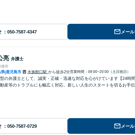
せ
メール
公亮
弁護士
事務所
島県
鹿児島市
水族館口駅
から徒歩2分
営業時間：09:00~20:00（土日祝日）
|
型の弁護士として、誠実・正確・迅速な対応を心がけています【24時
動産等のトラブルにも幅広く対応。新しい人生のスタートを切るお手伝
せ
メール