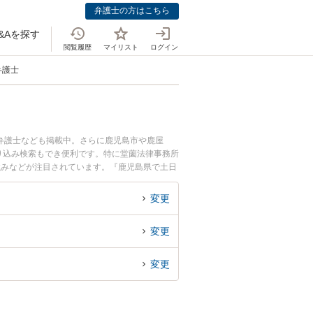
弁護士の方はこちら
&Aを探す
閲覧履歴
マイリスト
ログイン
弁護士
弁護士なども掲載中。さらに鹿児島市や鹿屋
り込み検索もでき便利です。特に堂薗法律事務所
強みなどが注目されています。『鹿児島県で土日
の弁護士を検索したい』『初回相談無料で不当な
変更
変更
変更