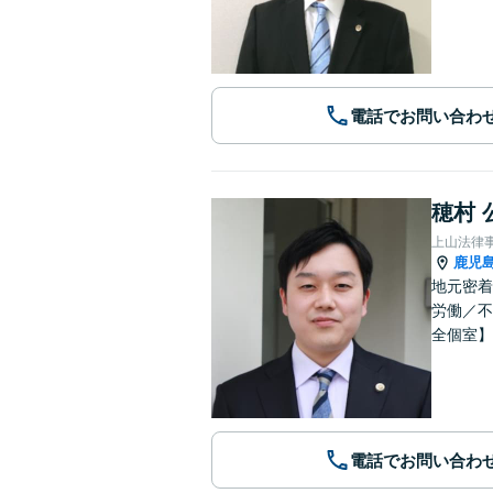
電話でお問い合わ
穂村 
上山法律
鹿児
地元密着
労働／不
全個室】
電話でお問い合わ