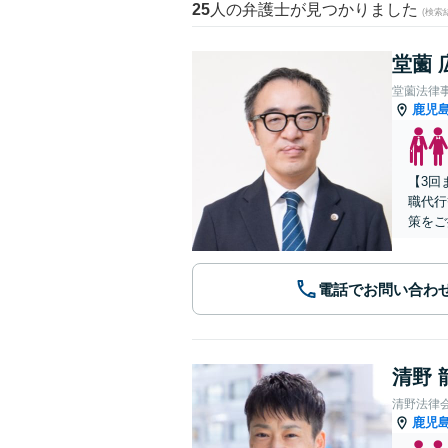
25
人の弁護士が見つかりました
(検索
堂薗 
堂薗法律
鹿児
【3回
職代行
策をご
電話でお問い合わ
清野 
清野法律
鹿児