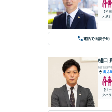
【初回
と感じ
電話で面談予約
樋口 
樋口法律
鹿児
【法テ
クハラ