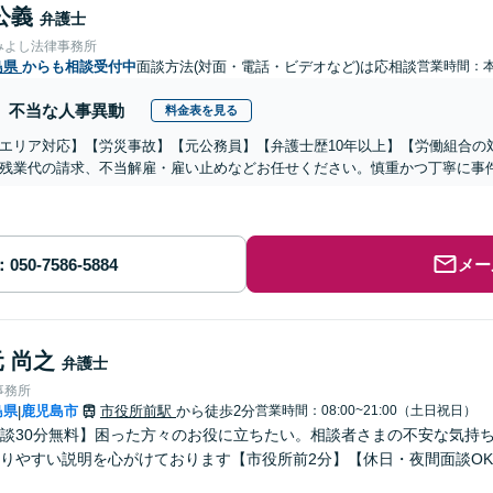
公義
弁護士
みよし法律事務所
島県
からも相談受付中
面談方法(対面・電話・ビデオなど)は応相談
営業時間：
不当な人事異動
料金表を見る
エリア対応】【労災事故】【元公務員】【弁護士歴10年以上】【労働組合の
残業代の請求、不当解雇・雇い止めなどお任せください。慎重かつ丁寧に事
メー
 尚之
弁護士
事務所
島県
鹿児島市
市役所前駅
から徒歩2分
営業時間：08:00~21:00（土日祝日）
|
談30分無料】困った方々のお役に立ちたい。相談者さまの不安な気持
りやすい説明を心がけております【市役所前2分】【休日・夜間面談O