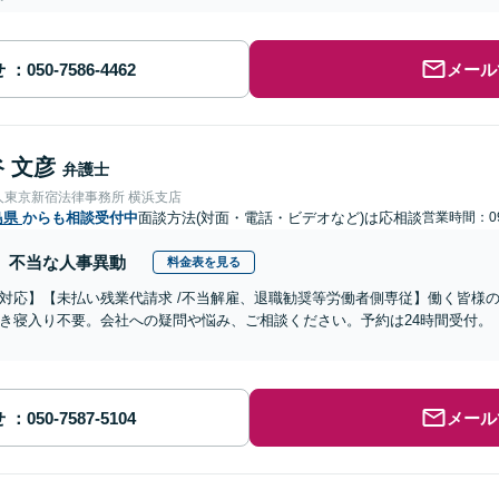
せ
メール
 文彦
弁護士
人東京新宿法律事務所 横浜支店
島県
からも相談受付中
面談方法(対面・電話・ビデオなど)は応相談
営業時間：09
不当な人事異動
料金表を見る
対応】【未払い残業代請求 /不当解雇、退職勧奨等労働者側専従】働く皆様
き寝入り不要。会社への疑問や悩み、ご相談ください。予約は24時間受付。
せ
メール