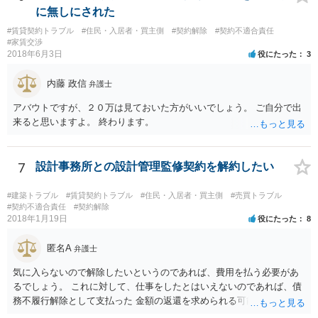
に無しにされた
#賃貸契約トラブル
#住民・入居者・買主側
#契約解除
#契約不適合責任
#家賃交渉
2018年6月3日
役にたった
3
内藤 政信
弁護士
アバウトですが、２０万は見ておいた方がいいでしょう。 ご自分で出
来ると思いますよ。 終わります。
7
設計事務所との設計管理監修契約を解約したい
#建築トラブル
#賃貸契約トラブル
#住民・入居者・買主側
#売買トラブル
#契約不適合責任
#契約解除
2018年1月19日
役にたった
8
匿名A
弁護士
気に入らないので解除したいというのであれば、費用を払う必要があ
るでしょう。 これに対して、仕事をしたとはいえないのであれば、債
務不履行解除として支払った 金額の返還を求められる可能性はありま
す。 ただ、その程度かどうかは一律に決められるものではないので、