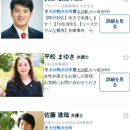
アディーレ法律事務所 大分支店
大分県
大分市
大分駅
から徒歩4分
|
【即日対応】全力で弁護しま
詳細を見
す！【TV出演中】【リーズナ
る
ブルな費用】刑事事件、その
他各種悩みを誠心誠意サポー
ト！お気軽にご相談くださ
い！ 【夜間休日対応可】【大
平松 まゆき
分駅４分】
弁護士
平松法律事務所
大分県
大分市
大分駅
から徒歩8分
|
女性弁護士をお探しの皆様、
詳細を見
お気軽にお問い合わせくださ
る
い。
佐藤 達哉
弁護士
弁護士法人古庄総合法律事務所
大分県
大分市
|