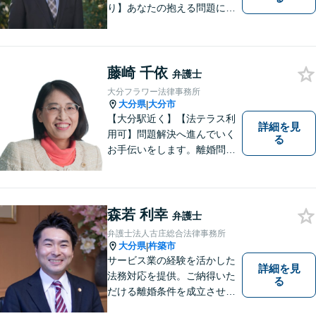
り】あなたの抱える問題に、
最後まで真摯に向き合いま
す。共に納得のいく解決を目
指しましょう。個人・法人と
もに対応可！お気軽にご相談
藤崎 千依
弁護士
ください。【英語対応◎】
大分フラワー法律事務所
大分県
大分市
|
【大分駅近く】【法テラス利
詳細を見
用可】問題解決へ進んでいく
る
お手伝いをします。離婚問題
／借金問題／交通事故／刑事
事件／企業法務など、幅広い
法律トラブルに対応。【当日
相談可】分かりやすい言葉
森若 利幸
弁護士
で、明確に判断をお示しし、
弁護士法人古庄総合法律事務所
問題解決をサポートいたしま
大分県
杵築市
|
す。
サービス業の経験を活かした
詳細を見
法務対応を提供。ご納得いた
る
だける離婚条件を成立させる
ためにサポートします。依頼