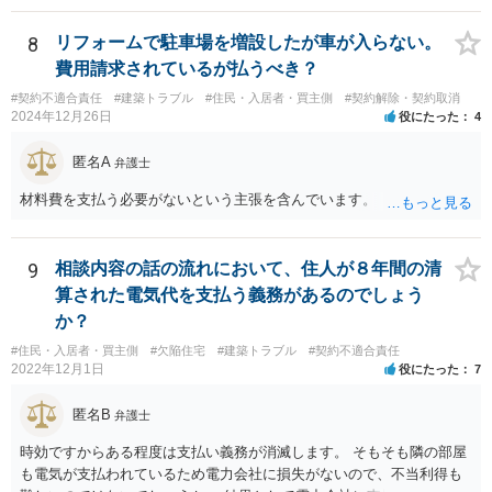
双方合意できない場合は 裁判をして決めざるを得ません。 せめて、お
近くの弁護士に契約書や図面を持って相談だけでもしてみてくださ
8
リフォームで駐車場を増設したが車が入らない。
い。
費用請求されているが払うべき？
#契約不適合責任
#建築トラブル
#住民・入居者・買主側
#契約解除・契約取消
2024年12月26日
役にたった
4
匿名A
弁護士
材料費を支払う必要がないという主張を含んでいます。
9
相談内容の話の流れにおいて、住人が８年間の清
算された電気代を支払う義務があるのでしょう
か？
#住民・入居者・買主側
#欠陥住宅
#建築トラブル
#契約不適合責任
2022年12月1日
役にたった
7
匿名B
弁護士
時効ですからある程度は支払い義務が消滅します。 そもそも隣の部屋
も電気が支払われているため電力会社に損失がないので、不当利得も