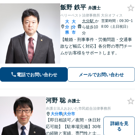
飯野 鉄平
弁護士
ベリーベスト法律事務所 大分オフィス
大分駅
か
営業時間：09:30~1
大
大
8:00（土日祝日）
分
分
ら徒歩10
|
県
市
分
【離婚・刑事事件・労働問題・交通事
故など幅広く対応】各分野の専門チー
ムがお客様をサポートします。
電話でお問い合わせ
メールでお問い合わせ
河野 聡
弁護士
弁護士法人おおいた市民総合法律事務所
大分県
大分市
|
【即日相談可／夜間・休日対
詳細を見
応可能】【駐車場完備】30年
る
の経験と実績、専門性と士業