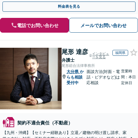
応（要予約）】
料金表を見る
電話でお問い合わせ
メールでお問い合わせ
尾形 達彦
福岡県
インタビュ
ーを見る
弁護士
尾形総合法律事務所
営業時
大分県
か
面談方法(対面・電
らも相談
話・ビデオなど)は
間：本日
受付中
応相談
定休日
契約不適合責任（不動産）
【九州・沖縄】【セミナー経験あり】立退／建物の明け渡し請求、家