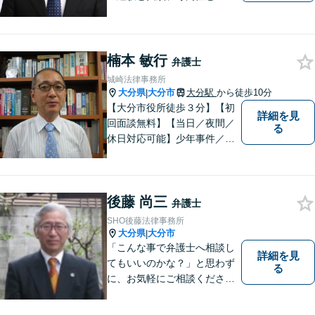
連携を最大限に発揮して、常
に市民と共に、常に市民と友
にという気持ちで、お客様の
ニーズに応えます。常に市民
楠本 敏行
弁護士
に身近で親しみやすい弁護士
城崎法律事務所
であり続けます。
大分県
大分市
大分駅
から徒歩10分
|
【大分市役所徒歩３分】【初
詳細を見
回面談無料】【当日／夜間／
る
休日対応可能】少年事件／家
事事件／労働事件を中心に、
幅広い法律トラブルに対応し
ています。全ての人に法的サ
後藤 尚三
ービスを受けられるべく、社
弁護士
会正義の実現のために最善を
SHO後藤法律事務所
尽くします。
大分県
大分市
|
「こんな事で弁護士へ相談し
詳細を見
てもいいのかな？」と思わず
る
に、お気軽にご相談くださ
い。