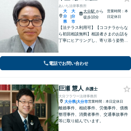
あいち法律事務所
大
大
大分駅
から
営業時間：本
分
分
|
日定休日
徒歩10分
県
市
【法テラス利用可】【ココナラからな
ら初回相談無料】相談者さまのお話を
丁寧にヒアリングし、寄り添う姿勢を
大切にしております。ほかの事務所で
断られた案件も、ぜひご相談くださ
い。相談者さまに満足していただける
電話でお問い合わせ
ような結果となるよう、誠心誠意尽く
します。
巨瀬 慧人
弁護士
大分フラワー法律事務所
大分県
大分市
営業時間：本日定休日
|
離婚事件、相続事件、労働事件、債務
整理事件、消費者事件、交通事故事件
等に取り組んでいます。