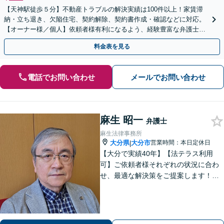
【天神駅徒歩５分】不動産トラブルの解決実績は100件以上！家賃滞
納・立ち退き、欠陥住宅、契約解除、契約書作成・確認などに対応。
【オーナー様／個人】依頼者様有利になるよう、経験豊富な弁護士が
交渉いたします。まずは電話相談からお越しください
料金表を見る
電話でお問い合わせ
メールでお問い合わせ
麻生 昭一
弁護士
麻生法律事務所
大分県
大分市
営業時間：本日定休日
|
【大分で実績40年】【法テラス利用
可】ご依頼者様それぞれの状況に合わ
せ、最適な解決策をご提案します！緊
急のご相談にも迅速に対応いたしま
す。一つひとつの問題に丁寧に向き合
い、解決までしっかりサポートしま
す。どうぞお気軽にお話しください。