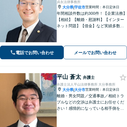
貞永法律事務所
大分県
宇佐市
営業時間：本日定休日
|
年間相談件数は約300件！【企業法務】
【相続】【離婚・慰謝料】【インター
ネット問題】【借金】など実績多数。
皆さまの緊張を解せるよう、話しやす
い雰囲気作り・わかりやすい説明を心
がけております。【感謝の声も多数】
電話でお問い合わせ
メールでお問い合わせ
平山 蒼太
弁護士
弁護士法人平山法律事務所 大分事務所
大分県
大分市
営業時間：本日定休日
|
離婚・男女問題／交通事故／相続トラ
ブルなどの交渉は弁護士にお任せくだ
さい！感情的になっている相手側を冷
静にさせ、落ち着いた解決へと導きま
す。【ビデオ面談可】どのような些細