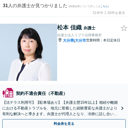
31
人の弁護士が見つかりました
(検索結果について詳しくは
こちら
)
31件中 1-30件を表示
松本 佳織
弁護士
弁護士法人リブラ法律事務所
大分県
大分市
営業時間：本日定休日
|
契約不適合責任（不動産）
【法テラス利用可】【駐車場あり】【弁護士歴15年以上】相続や離婚
における不動産トラブルを、地元に密着した経験豊富な弁護士がより
有利な解決へと導きます。弁護士が代理人となり、冷静に話し合いを
進めてまいります。ぜひ一度ご相談ください【完全個室】
料金表を見る