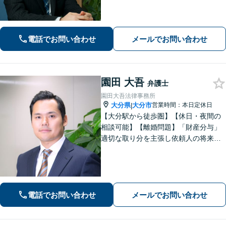
電話でお問い合わせ
メールでお問い合わせ
園田 大吾
弁護士
園田大吾法律事務所
大分県
大分市
営業時間：本日定休日
|
【大分駅から徒歩圏】【休日・夜間の
相談可能】【離婚問題】「財産分与」
適切な取り分を主張し依頼人の将来を
守ります。慰謝料減額、生活費請求
も、交渉力と駆け引きで解決へ【借
金・債務整理】自己破産や任意整理な
どお任せください
電話でお問い合わせ
メールでお問い合わせ