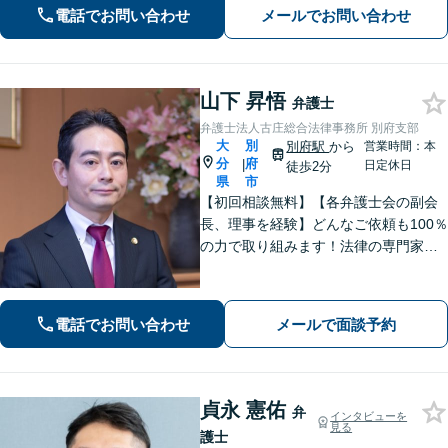
【休日面談可】
電話でお問い合わせ
メールでお問い合わせ
山下 昇悟
弁護士
弁護士法人古庄総合法律事務所 別府支部
大
別
別府駅
から
営業時間：本
分
府
|
日定休日
徒歩2分
県
市
【初回相談無料】【各弁護士会の副会
長、理事を経験】どんなご依頼も100％
の力で取り組みます！法律の専門家と
して、依頼者の意向を汲み取り最適な
アドバイスをいたします。【大分県に3
拠点ある地域密着型の事務所】
電話でお問い合わせ
メールで面談予約
貞永 憲佑
弁
インタビューを
見る
護士