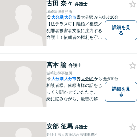
など幅広い問題に柔軟に対応
古田 奈々
弁護士
いたします。【駐車場あり】
城崎法律事務所
大分県
大分市
大分駅
から徒歩10分
|
【法テラス可】離婚／相続／
詳細を見
犯罪者被害者支援に注力する
る
弁護士！依頼者の権利を守
り、明るいへと導けるよう全
力バックアップいたします。
【駐車場あり】
宮本 諭
弁護士
城崎法律事務所
大分県
大分市
大分駅
から徒歩10分
|
相談者様、依頼者様の話をじ
詳細を見
っくり聞かせていただき、一
る
緒に悩みながら、最善の解決
策をご提案させていただきま
す。まずは、お話を聞かせて
ください。
安部 征馬
弁護士
弁護士法人古庄総合法律事務所