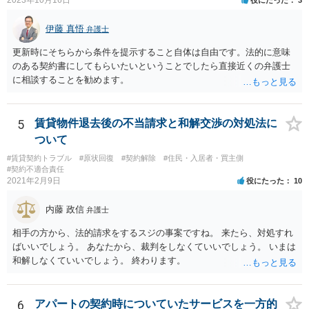
2023年10月16日
役にたった
3
応すべきであるかについては弁護士へ直接相談された方がよいと思い
ます。
伊藤 真悟
弁護士
更新時にそちらから条件を提示すること自体は自由です。法的に意味
のある契約書にしてもらいたいということでしたら直接近くの弁護士
に相談することを勧めます。
5
賃貸物件退去後の不当請求と和解交渉の対処法に
ついて
#賃貸契約トラブル
#原状回復
#契約解除
#住民・入居者・買主側
#契約不適合責任
2021年2月9日
役にたった
10
内藤 政信
弁護士
相手の方から、法的請求をするスジの事案ですね。 来たら、対処すれ
ばいいでしょう。 あなたから、裁判をしなくていいでしょう。 いまは
和解しなくていいでしょう。 終わります。
6
アパートの契約時についていたサービスを一方的