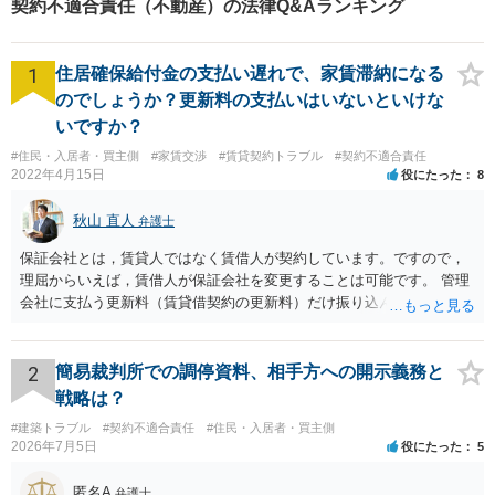
契約不適合責任（不動産）の法律Q&Aランキング
1
住居確保給付金の支払い遅れで、家賃滞納になる
のでしょうか？更新料の支払いはいないといけな
いですか？
#住民・入居者・買主側
#家賃交渉
#賃貸契約トラブル
#契約不適合責任
2022年4月15日
役にたった
8
秋山 直人
弁護士
保証会社とは，賃貸人ではなく賃借人が契約しています。ですので，
理屈からいえば，賃借人が保証会社を変更することは可能です。 管理
会社に支払う更新料（賃貸借契約の更新料）だけ振り込んで，保証会
社との契約は更新しないと主張して，その更新料を振り込まなけれ
ば，その保証会社との契約は更新されません。 ただ，賃貸人との賃貸
借契約書上で，賃貸借契約期間中，保証会社との保証契約をする義務
2
簡易裁判所での調停資料、相手方への開示義務と
が規定されている場合があり，「賃貸人指定の」保証会社との契約が
戦略は？
義務付けられている場合もあり得ます。この場合には，賃貸人指定以
#建築トラブル
#契約不適合責任
#住民・入居者・買主側
外の保証会社とは契約できないことになります。そのような縛りがな
2026年7月5日
役にたった
5
ければ，別の保証会社との契約に変更できる可能性もあります。 まず
は賃貸借契約書の規定を確認する必要があります。
匿名A
弁護士