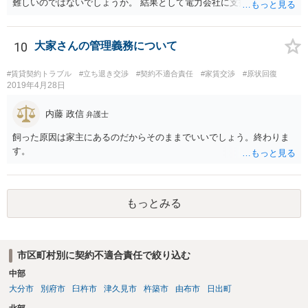
難しいのではないでしょうか。 結果として電力会社に支払拒絶をする
と回答してもいいと思います。
10
大家さんの管理義務について
#賃貸契約トラブル
#立ち退き交渉
#契約不適合責任
#家賃交渉
#原状回復
2019年4月28日
内藤 政信
弁護士
飼った原因は家主にあるのだからそのままでいいでしょう。終わりま
す。
もっとみる
市区町村別に契約不適合責任で絞り込む
中部
大分市
別府市
臼杵市
津久見市
杵築市
由布市
日出町