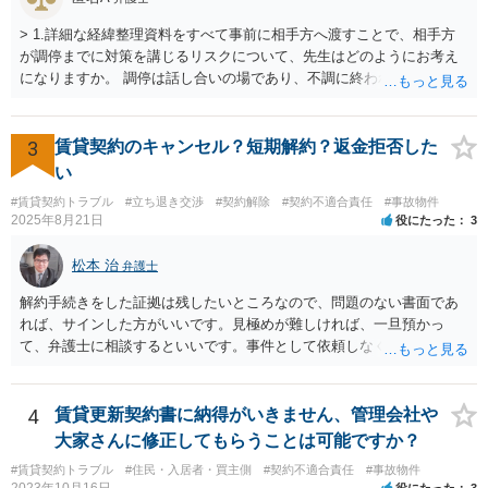
> 1.詳細な経緯整理資料をすべて事前に相手方へ渡すことで、相手方
が調停までに対策を講じるリスクについて、先生はどのようにお考え
になりますか。 調停は話し合いの場であり、不調に終われば訴訟で解
決せざるを得ません。 訴訟では「裁判所にだけ資料を見せる」などと
いう姑息な手段は使えませんし、公平かつ納得のできる解決というの
は、当事者と裁判所が同じ主張と証拠関係を踏まえた上で初めて実現
3
賃貸契約のキャンセル？短期解約？返金拒否した
できるものだと考えます。 > 2.また、開示する範囲や内容の見せ方に
い
ついて、何か工夫できる点があればご教示いただけますでしょうか。
#賃貸契約トラブル
#立ち退き交渉
#契約解除
#契約不適合責任
#事故物件
弁護士によって考え方が異なるかもしれませんが、資料の一部を相手
2025年8月21日
役にたった
3
に見せないという行動は、その資料（や隠している部分）には提出者
にとって不利な事実が隠されているという推認を働かせることに繋が
松本 治
弁護士
るリスクがあります（もちろん、争点と全く無関係な部分をマスキン
グ等することはありますが、それは手続戦略とは別の問題です）。 裁
解約手続きをした証拠は残したいところなので、問題のない書面であ
判所は公平な第三者であり、調停委員会に与える心証も考慮する必要
れば、サインした方がいいです。見極めが難しければ、一旦預かっ
があります。手続を有利に進めたいのであれば、証拠の出し方より
て、弁護士に相談するといいです。事件として依頼しなくても、それ
も、どのような反論でも対応できるように自身の主張をきちんと押さ
くらいは相談料の範囲内で見てくれる弁護士が多いと思います。
え、説得力のある説明と資料を用意することだと思います。 ただ、今
回提出を予定している資料がどのようなものであるのか、争点とどの
4
賃貸更新契約書に納得がいきません、管理会社や
ような関係があるのか、なぜ調停を選択したのか等の個別事情によっ
大家さんに修正してもらうことは可能ですか？
て具体的なに採るべき手段は変わってくるため、上記はあくまで個別
事情を踏まえない一般論としてご理解いただき、本件でどのように対
#賃貸契約トラブル
#住民・入居者・買主側
#契約不適合責任
#事故物件