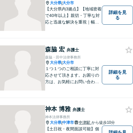
大分県
大分市
|
【大分県内3拠点】【地域密着
詳細を見
で40年以上】親切・丁寧な対
る
応と迅速な解決を重視｜幅広
い法律問題に対応し、ご相談
者さまの不安に寄り添いなが
ら最善の解決を目指します
【別府・杵築にも拠点】
森脇 宏
弁護士
森脇・田中法律事務所
大分県
大分市
|
１つ１つのご相談に丁寧に対
詳細を見
応させて頂きます。お困りの
る
方は、お気軽にお問い合わせ
下さい。
神本 博雅
弁護士
神本法律事務所
大分県
中津市
中津駅
から徒歩10分
|
【土日祝・夜間面談可能】個
詳細を見