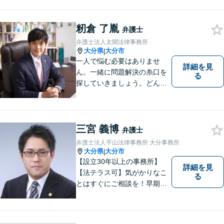
者のお話をよく聞き、共感
し、今後の方針を決めていき
ます。【大分県に3拠点ある地
籾倉 了胤
弁護士
域密着型の事務所】【初回相
弁護士法人太聞法律事務所
談無料】
大分県
大分市
|
一人で悩む必要はありませ
詳細を見
ん。一緒に問題解決の糸口を
る
探していきましょう。どんな
些細なことでも、まずはお気
軽にご相談ください。契約管
理、労務管理等の企業法務と
遺産分割、介護などの高齢社
三宮 義博
弁護士
会問題に注力しております。
弁護士法人平山法律事務所 大分事務所
大分県
大分市
|
【設立30年以上の事務所】
詳細を見
【法テラス可】気がかりなこ
る
とはすぐにご相談を！早期対
応で解決の選択肢が広がりま
す。労働問題・相続事件・離
婚事件・交通事件・債務整理