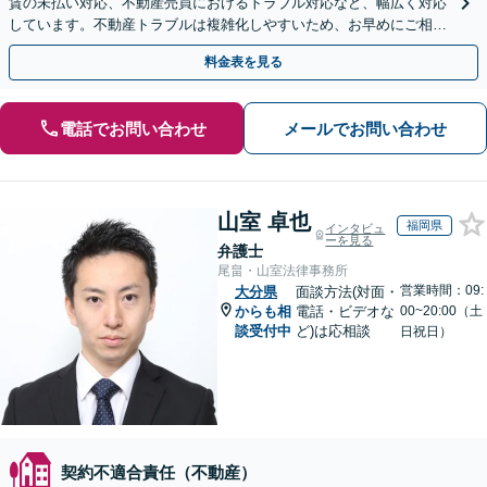
賃の未払い対応、不動産売買におけるトラブル対応など、幅広く対応
しています。不動産トラブルは複雑化しやすいため、お早めにご相談
ください。【休日・夜間面談可】
料金表を見る
電話でお問い合わせ
メールでお問い合わせ
山室 卓也
福岡県
インタビュ
ーを見る
弁護士
尾畠・山室法律事務所
営業時間：09:
大分県
面談方法(対面・
からも相
電話・ビデオな
00~20:00（土
談受付中
ど)は応相談
日祝日）
契約不適合責任（不動産）