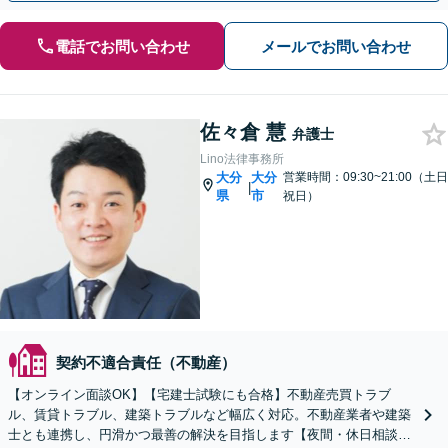
電話でお問い合わせ
メールでお問い合わせ
佐々倉 慧
弁護士
Lino法律事務所
大分
大分
営業時間：09:30~21:00（土日
|
県
市
祝日）
契約不適合責任（不動産）
【オンライン面談OK】【宅建士試験にも合格】不動産売買トラブ
ル、賃貸トラブル、建築トラブルなど幅広く対応。不動産業者や建築
士とも連携し、円滑かつ最善の解決を目指します【夜間・休日相談対