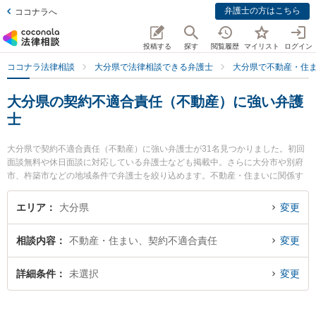
弁護士の方はこちら
ココナラへ
投稿する
探す
閲覧履歴
マイリスト
ログイン
ココナラ法律相談
大分県で法律相談できる弁護士
大分県で不動産・住
大分県の契約不適合責任（不動産）に強い弁護
士
大分県で契約不適合責任（不動産）に強い弁護士が31名見つかりました。初回
面談無料や休日面談に対応している弁護士なども掲載中。さらに大分市や別府
市、杵築市などの地域条件で弁護士を絞り込めます。不動産・住まいに関係す
る立ち退き交渉や家賃交渉、不動産契約解除等の細かな分野での絞り込み検索
もでき便利です。特に弁護士法人リブラ法律事務所の松本 佳織弁護士やLino法
エリア
大分県
変更
律事務所の佐々倉 慧弁護士、麻生法律事務所の麻生 昭一弁護士のプロフィール
情報や弁護士費用、強みなどが注目されています。『大分県で土日や夜間に発
相談内容
不動産・住まい、契約不適合責任
変更
生した契約不適合責任（不動産）のトラブルを今すぐに弁護士に相談したい』
『契約不適合責任（不動産）のトラブル解決の実績豊富な近くの弁護士を検索
したい』『初回相談無料で契約不適合責任（不動産）を法律相談できる大分県
詳細条件
未選択
変更
内の弁護士に相談予約したい』などでお困りの相談者さんにおすすめです。