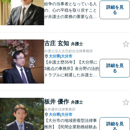
紛争の当事者となっている人
詳細を見
の、心の平穏を取り戻すこと
る
が弁護士の業務の重要な点と
考えています。
古庄 玄知
弁護士
弁護士法人古庄総合法律事務所
大分県
大分市
|
【弁護士歴35年】【大分県に
詳細を見
3拠点の事務所】各分野の法的
る
トラブルに精通した弁護士で
す。依頼者の心情にとことん
寄り添い、迅速な対応を目指
します。お気軽に相談しやす
いアットホームな雰囲気の事
板井 優作
弁護士
務所です。
板井優作法律事務所
大分県
大分市
|
【大分市の地域密着型法律事
詳細を見
務所】【民間企業勤務経験あ
る