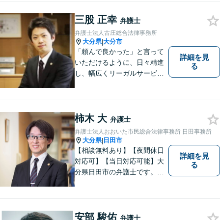
三股 正幸
弁護士
弁護士法人古庄総合法律事務所
大分県
大分市
|
「頼んで良かった」と言って
詳細を見
いただけるように、日々精進
る
し、幅広くリーガルサービス
をご提供していきます。
柿木 大
弁護士
弁護士法人おおいた市民総合法律事務所 日田事務所
大分県
日田市
|
【相談無料あり】【夜間休日
詳細を見
対応可】【当日対応可能】大
る
分県日田市の弁護士です。離
婚・不動産・建築問題に注力
しています。是非一度ご相談
ください。
安部 駿佑
弁護士