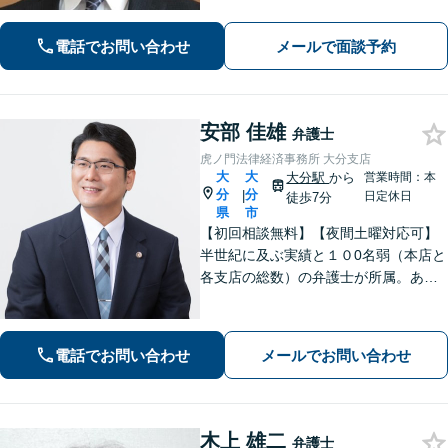
なお悩みでもご相談ください。丁寧に
ヒアリングします。
電話でお問い合わせ
メールで面談予約
安部 佳雄
弁護士
虎ノ門法律経済事務所 大分支店
大
大
大分駅
から
営業時間：本
分
分
|
日定休日
徒歩7分
県
市
【初回相談無料】【夜間土曜対応可】
半世紀に及ぶ実績と１０0名弱（本店と
各支店の総数）の弁護士が所属。あな
たのお悩みに真摯に向き合い、遺産相
続、離婚男女問題、刑事事件、企業法
務等に、的確に対処できる弁護士が迅
電話でお問い合わせ
メールでお問い合わせ
速な解決を目指します。
木上 雄二
弁護士