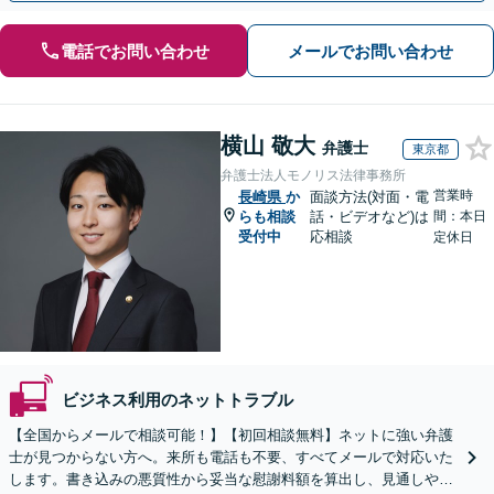
電話でお問い合わせ
メールでお問い合わせ
横山 敬大
弁護士
東京都
弁護士法人モノリス法律事務所
営業時
長崎県
か
面談方法(対面・電
らも相談
話・ビデオなど)は
間：本日
受付中
応相談
定休日
ビジネス利用のネットトラブル
【全国からメールで相談可能！】【初回相談無料】ネットに強い弁護
士が見つからない方へ。来所も電話も不要、すべてメールで対応いた
します。書き込みの悪質性から妥当な慰謝料額を算出し、見通しや費