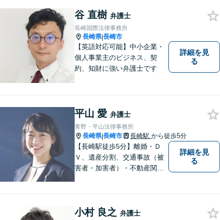
す。離婚問題・交通事故問
谷 直樹
題・企業法務等、お困りごと
弁護士
はなんでもご相談ください。
長崎国際法律事務所
【他士業連携】
長崎県
長崎市
|
【英語対応可能】中小企業・
詳細を見
個人事業主のビジネス、契
る
約、知財に強い弁護士です
平山 愛
弁護士
青野・平山法律事務所
長崎県
長崎市
長崎駅
から徒歩5分
|
【長崎駅徒歩5分】離婚・Ｄ
詳細を見
Ｖ、遺産分割、交通事故（被
る
害者・加害者）・不動産関連
の問題ならお一人で悩まずお
気軽にご相談ください。依頼
者様と共に全力で戦います。
小村 良之
弁護士