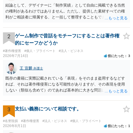
という権利なので今回のケースでは当てはまりません。 あなたが制作
結論として、デザイナーに「制作実績」として自由に掲載できる当然
したイラストを依頼者が「自分の自作だ」と発表する行為について
の権利があるわけではありません。ただし、提供した素材すべての権
は、著作者人格権の中の一つである氏名表示権を侵害する可能性があ
利がご相談者に帰属する、と一括して整理することもできません。 ご
ります。 「依頼者の自作として公表してよい」という取決めになって
自身が撮影・執筆した写真や文章は、創作性があれば原則としてご自
いれば別ですが、そうでない場合は原則として著作者であるあなたは
身が著作権者です。 他方、ブランド名、文字主体のロゴ、商品情報、
自分の名前をイラストに表示するよう要求できます。 他方、依頼者に
短いキャッチコピー、販売コンセプトなどは、通常、著作物には当た
2
ゲーム制作で昔話をモチーフにすることは著作権
は著作権を譲渡してしまっているので依頼者による再販を禁止するこ
りません。ただし、ロゴに独自の図形やイラスト等が含まれる場合に
的にセーフかどうか
とは難しいでしょう。 ただし、この場合も「再販するなら私の作品だ
は、その表現部分が著作物となる可能性があります。 また、人物写真
#著作権侵害
#個人・プライベート
#法人・ビジネス
ときちんと表示するように」と要求することはできます。 あなたには
の著作権は撮影者に、肖像に関する権利は被写体本人に帰属します
2026年7月14日
役にたった
3
氏名表示権があるからです。 なお、依頼者との取決めで「再販禁止」
（著作権法2条・17条）。 ウェブサイト全体に当然に著作権が生じる
の合意があればもちろん再販は禁止だと言えます。 あなたの実績とし
わけではありません。デザイナーが独自に制作したイラストやバナー
王 宣麟
弁護士
て作品を公開するために著作権を持っている依頼者の承諾が必要で
等は別として、一般的なレイアウトや配色、依頼者から提供された素
す。承諾してほしいと交渉することは自由ですが応じてくれるかどう
材を希望に沿って配置した部分には、通常、著作物性は認められにく
既存の書籍に実際記載されている「表現」をそのまま盗用するなどす
かは相手方次第です。 ご参考になれば幸いです。
いと考えられます。仮に具体的な画面構成の一部に創作性が認められ
れば、それは著作権侵害になる可能性がありますが、その表現を使用
ても、その権利は当該部分に限られ、ご相談者の写真や文章等を制作
しない（類似も含めて）のであれば基本的に大きな問題は生じないか
実績として掲載する権限まで当然に生じるものではありません。 もっ
と思います。 著作権が守るのは「アイデア」ではなく「具体的な表
とも、契約書がなくても、見積書、メール、利用規約等に実績掲載へ
現」であり、昔話の大筋や設定の骨子だけを使うのは、一般にアイデ
の同意があれば別です。また、単に制作を担当した事実を記載した
ア利用の範囲です。 一方で、特定の作品の文章をそのまま使うことは
3
支払い義務について相談です。
り、公開中のサイトへリンクしたりする行為まで当然に禁止できると
もちろん、表現の選び方や展開が「その作品の本質的特徴を直接感得
は限りません。 人物写真については、通常のSNSへの無断掲載と同
できる」レベルだと、翻案や二次的著作物の問題が出ますのでこの点
#名誉毀損
#著作権侵害
#法人・ビジネス
#個人・プライベート
様、掲載目的、態様、必要性、本人の特定可能性等から判断されま
はご留意ください。
2026年8月1日
役にたった
1
す。営業目的であり、本人も掲載を拒否していることは、違法性を認