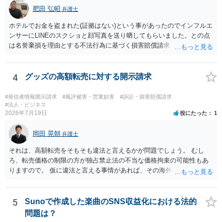
める方向の事情となりますが、自動的に肖像権侵害となるわけではあ
肥田 弘昭
弁護士
りません。 まず、見積書、メール、チャット、デザイナーの利用規約
を確認したうえで、「提供素材及びこれを含む画面の複製・SNS掲載
ホテルでお金を盗まれた(証拠はない)という事があったのでインフルエ
を許諾しない」と書面で明確に通知することをお勧めします。すでに
ンサーにLINEのスクショと顔写真を送り晒してもらいました。との点
掲載された場合は、URL、掲載日時、画面を保存してから削除を求め
は名誉棄損を理由とする不法行為に基づく損害賠償請求（共同不法行
てください。
為）の対象となるかと思います。但し、慰謝料額としては、「その後
その人が会社を経営しているようで仕事が飛んだとのことでその分の
賠償金と8人分の従業員の年間利益を請求すると言われています。」で
4
グッズの高額転売に対する開示請求
の計算がすべて損害とならないかと思いますので、損害額で争っても
良いかと思います。ご参考にしてください。
#発信者情報開示請求
#風評被害・営業妨害
#訴訟・損害賠償請求
#法人・ビジネス
2026年7月19日
役にたった
1
岡田 晃朝
弁護士
それは、高額転売をそもそも違法と言えるかが問題でしょう。 むし
ろ、転売価格の制限の方が独占禁止法の不当な価格拘束の可能性もあ
りますので。 仮に違法と言える事情があれば、その海外メーカーの権
利侵害ですから、その海外メーカーからの請求があれば可能性はあり
ます。
5
Sunoで作成した楽曲のSNS収益化における法的
問題は？