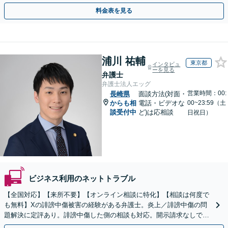
用面のリスクも包み隠さずお伝えしサポートします。
料金表を見る
浦川 祐輔
東京都
インタビュ
ーを見る
弁護士
弁護士法人エッグ
営業時間：00:
長崎県
面談方法(対面・
からも相
電話・ビデオな
00~23:59（土
談受付中
ど)は応相談
日祝日）
ビジネス利用のネットトラブル
【全国対応】【来所不要】【オンライン相談に特化】【相談は何度で
も無料】Xの誹謗中傷被害の経験がある弁護士。炎上／誹謗中傷の問
題解決に定評あり。誹謗中傷した側の相談も対応。開示請求なしで本
人の特定ができる場合もあり。