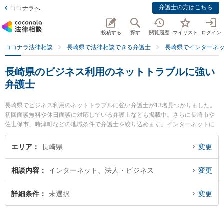
弁護士の方はこちら
ココナラへ
投稿する
探す
閲覧履歴
マイリスト
ログイン
ココナラ法律相談
長崎県で法律相談できる弁護士
長崎県でインターネ
長崎県のビジネス利用のネットトラブルに強い
弁護士
長崎県でビジネス利用のネットトラブルに強い弁護士が13名見つかりました。
初回面談無料や休日面談に対応している弁護士なども掲載中。さらに長崎市や
佐世保市、時津町などの地域条件で弁護士を絞り込めます。インターネットに
関係する誹謗中傷や名誉毀損、個人特定等の細かな分野での絞り込み検索もで
き便利です。特に弁護士法人大村綜合法律事務所 早岐オフィスの古市 寛弁護士
エリア
長崎県
変更
や弁護士法人山本・坪井綜合法律事務所 長崎オフィスの寺町 直人弁護士、竹
口・堀法律事務所の竹口 将太弁護士のプロフィール情報や弁護士費用、強みな
相談内容
インターネット、法人・ビジネス
変更
どが注目されています。『長崎県で土日や夜間に発生したビジネス利用のネッ
トトラブルのトラブルを今すぐに弁護士に相談したい』『ビジネス利用のネッ
トトラブルのトラブル解決の実績豊富な近くの弁護士を検索したい』『初回相
詳細条件
未選択
変更
談無料でビジネス利用のネットトラブルを法律相談できる長崎県内の弁護士に
相談予約したい』などでお困りの相談者さんにおすすめです。