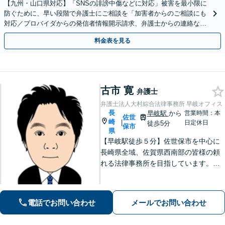
【九州・山口県対応】「SNSの誹謗中傷などに対応」被害を最小限に
防ぐために、早い段階で弁護士にご相談を「加害者からのご相談にも
対応／プロバイダからの発信者情報開示請求、弁護士からの連絡な
ど」法人の風評被害対策にも対応【休日・夜間相談可】
料金表を見る
古市 寛
弁護士
弁護士法人大村綜合法律事務所 早岐オフィス
長
早岐駅
から
営業時間：本
佐世
崎
|
日定休日
徒歩5分
保市
県
【早岐駅徒歩５分】佐世保市を中心に
長崎県全域、佐賀県西南部の皆様の頼
れる法律事務所を目指しています。相
続・遺言、借金・債務整理、離婚・男
女問題等の身近な法律問題に注力して
います。早期解決には、早めのご相談
電話でお問い合わせ
メールでお問い合わせ
が肝要です。