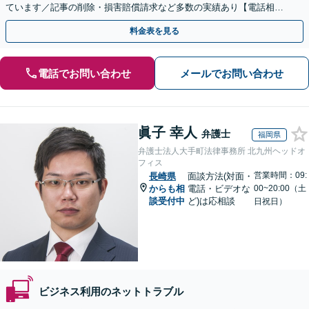
ています／記事の削除・損害賠償請求など多数の実績あり【電話相談
可】【初回相談無料】【夜間休日面談可】
料金表を見る
電話でお問い合わせ
メールでお問い合わせ
眞子 幸人
弁護士
福岡県
弁護士法人大手町法律事務所 北九州ヘッドオ
フィス
営業時間：09:
長崎県
面談方法(対面・
からも相
電話・ビデオな
00~20:00（土
談受付中
ど)は応相談
日祝日）
ビジネス利用のネットトラブル