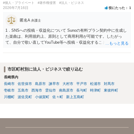
#個人・プライベート
#著作権侵害
#法人・ビジネス
2026年7月16日
役にたった
1
匿名A
弁護士
1．SNSへの投稿・収益化について Sunoの有料プラン契約中に生成し
た楽曲は、利用規約上、原則として商用利用が可能です。したがっ
て、自分で歌い直してYouTube等へ投稿・収益化することも、通常は
可能と考えられます。ただし、生成時点のプランと最新の利用規約は
確認してください。 2．メロディーや伴奏の使用について AIボーカル
を自分の歌声に差し替えても、メロディーや伴奏を使用する以上、Su
noの規約が適用されます。有料プランで適法に生成したものであれ
市区町村別に法人・ビジネスで絞り込む
ば、原則として使用可能です。 3．著作権とJASRAC登録について Su
長崎県内
noが商用利用を認めていても、日本法上、その楽曲に著作権が発生す
長崎市
佐世保市
島原市
諫早市
大村市
平戸市
松浦市
対馬市
るとは限りません。AIが自動生成したメロディーや伴奏について、人
の創作的な関与が乏しい場合、著作権が認められない可能性がありま
壱岐市
五島市
西海市
雲仙市
南島原市
長与町
時津町
東彼杵町
す。自分で歌い直しただけで、作曲部分の著作権が発生するわけでも
川棚町
波佐見町
小値賀町
佐々町
新上五島町
ありません。 なお、自分で歌い直した歌唱については、楽曲自体に著
作権が成立するか否かとは別に、実演家としての著作隣接権が生じま
す。ただし、この権利は、Sunoが生成したメロディーや伴奏自体につ
いて著作権を取得することを意味するものではありません。 JASRAC
への登録は必須ではありません。登録を希望する場合は、自分が作
詞、作曲、編曲等にどの程度創作的に関与したかを説明できることが