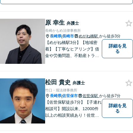
原 幸生
弁護士
長崎かもめ法律事務所
長崎県
長崎市
めがね橋駅
から徒歩3分
|
【めがね橋駅3分】【地域密
詳細を見
着】【丁寧なヒアリング】借
る
金や労働問題、不動産トラブ
ルなどでお困りの方の生活再
建を支援いたします。依頼者
さまの不安に寄り添い、気持
松田 貴史
ちと希望をしっかりと受け止
弁護士
めます。どうぞお気軽にお話
竹口・堀法律事務所
しください。【電話・メー
長崎県
佐世保市
佐世保駅
から徒歩7分
|
ル・WEB相談可】
【佐世保駅徒歩7分】【子連れ
詳細を見
相談可】開設以来、12000件
る
以上の相談実績あり！佐世保
市を中心に、長崎・佐賀県・
福岡の法律問題に取り組みま