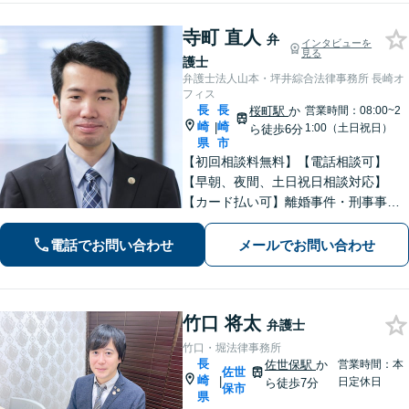
寺町 直人
弁
インタビューを
見る
護士
弁護士法人山本・坪井綜合法律事務所 長崎オ
フィス
長
長
桜町駅
か
営業時間：08:00~2
崎
崎
|
1:00（土日祝日）
ら徒歩6分
県
市
【初回相談料無料】【電話相談可】
【早朝、夜間、土日祝日相談対応】
【カード払い可】離婚事件・刑事事
件・交通事故の専門弁護士があなたの
お悩みを解決いたします。一人で悩ま
電話でお問い合わせ
メールでお問い合わせ
ずに新たな一歩をわたしたちと。
竹口 将太
弁護士
竹口・堀法律事務所
長
佐世保駅
か
営業時間：本
佐世
崎
|
日定休日
ら徒歩7分
保市
県