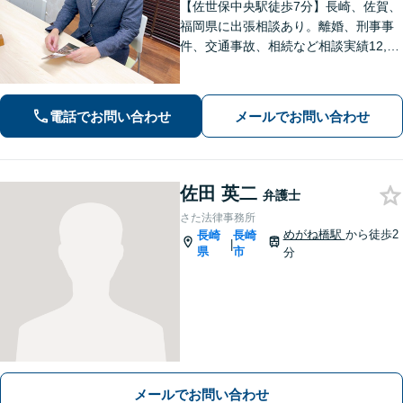
【佐世保中央駅徒歩7分】長崎、佐賀、
福岡県に出張相談あり。離婚、刑事事
件、交通事故、相続など相談実績12,00
0件以上、メール問合せも可能です。
【まちの法律家】ぜひ、お気軽にご相
談ください。
電話でお問い合わせ
メールでお問い合わせ
佐田 英二
弁護士
さた法律事務所
めがね橋駅
から徒歩2
長崎
長崎
|
県
市
分
メールでお問い合わせ