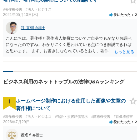
#著作権侵害
#法人・ビジネス
2021年05月13日(木)
役にたった
2
谷 直樹
弁護士
こんにちは。著作権と著作者人格権についてご自身でもかなりお調べ
になったのですね。わかりにくく思われている点につき解説できれば
と思います。 まず、お書きになられているとおり、著作権と著作者人
格権は別物であり、著作者人格権は譲渡することができません。 です
ので依頼者の言う「著作者人格権も購入した」という言い分は法律上
正しくありません。 問題はあなたと依頼者との間の合意内容として
「著作者人格権を行使しない」という取決めになっていたかどうかと
ビジネス利用のネットトラブルの法律Q&Aランキング
いうことですが、通常は「著作者人格権は行使しません」と発言した
り、契約書に書いたりしていなければ著作者人格権は著作者が行使し
てもよいと判断されるでしょう。 著作者人格権の中には同一性保持権
1
ホームページ制作における使用した画像や文章の
というものがあります。 これは著作者（=あなた）の無断で著作物（=
イラスト）を改変されないという権利というです。 依頼者が無断でイ
著作権について
ラストのキャラクターの表情を修正するとあなたの同一性保持権を侵
#著作権侵害
#法人・ビジネス
#訴訟・損害賠償請求
#商標権侵害
#肖像権侵害
害したことになります。 この点はあなたがお書きになられているとお
2026年7月29日
役にたった
2
りです。 著作権を譲渡してしまっているため、そのイラストを依頼者
が公表したり使用することは自由です。 著作者人格権の中には公表権
匿名A
弁護士
というものもありますが、これは未発表の作品を無断で公表されない