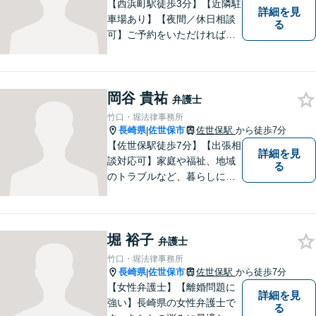
【西浜町駅徒歩3分】【近隣駐
詳細を見
車場あり】【夜間／休日相談
る
可】ご予約をいただければ、
土日祝日・夜間でも対応いた
します。個人・法人問わず、
お困りの方はお気軽に弁護士
岡谷 貴祐
にご相談ください。
弁護士
竹口・堀法律事務所
長崎県
佐世保市
佐世保駅
から徒歩7分
|
【佐世保駅徒歩7分】【出張相
詳細を見
談対応可】家庭や福祉、地域
る
のトラブルなど、暮らしに根
ざしたご相談を中心に取り組
んでいます。 安心してご相談
いただける存在を目指し、丁
堀 裕子
寧にお話を伺うことを大切に
弁護士
しています。
竹口・堀法律事務所
長崎県
佐世保市
佐世保駅
から徒歩7分
|
【女性弁護士】【離婚問題に
詳細を見
強い】長崎県の女性弁護士で
る