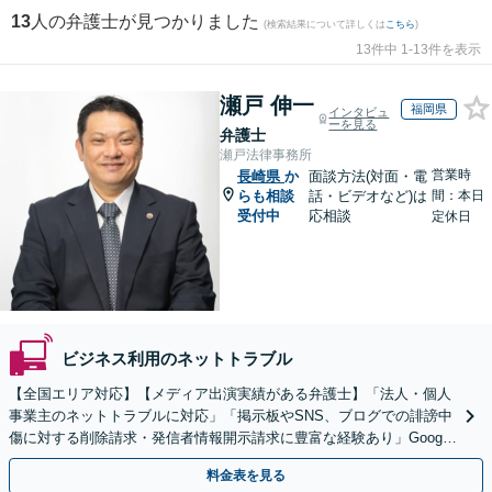
13
人の弁護士が見つかりました
(検索結果について詳しくは
こちら
)
13件中 1-13件を表示
瀬戸 伸一
福岡県
インタビュ
ーを見る
弁護士
瀬戸法律事務所
営業時
長崎県
か
面談方法(対面・電
らも相談
話・ビデオなど)は
間：本日
受付中
応相談
定休日
ビジネス利用のネットトラブル
【全国エリア対応】【メディア出演実績がある弁護士】「法人・個人
事業主のネットトラブルに対応」「掲示板やSNS、ブログでの誹謗中
傷に対する削除請求・発信者情報開示請求に豊富な経験あり」Google
口コミの削除請求・賠償請求のご相談はお任せ
料金表を見る