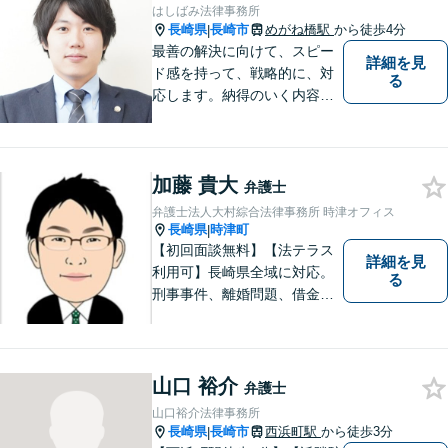
はしばみ法律事務所
長崎県
長崎市
めがね橋駅
から徒歩4分
|
最善の解決に向けて、スピー
詳細を見
ド感を持って、戦略的に、対
る
応します。納得のいく内容と
費用となるよう心がけていま
すので、まずはお気軽にご相
談ください。
加藤 貴大
弁護士
弁護士法人大村綜合法律事務所 時津オフィス
長崎県
時津町
|
【初回面談無料】【法テラス
詳細を見
利用可】長崎県全域に対応。
る
刑事事件、離婚問題、借金・
債務整理など。ご依頼者さま
のお悩み、そして心に寄り添
い丁寧にサポートいたしま
す。どんな些細なことでも構
山口 裕介
弁護士
いません。お気軽にご相談く
山口裕介法律事務所
ださい【完全個室】
長崎県
長崎市
西浜町駅
から徒歩3分
|