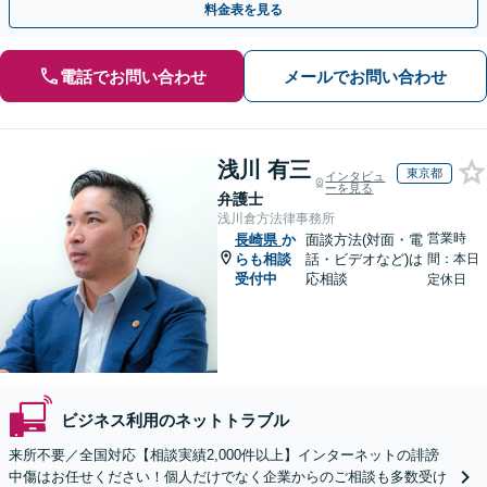
料金表を見る
電話でお問い合わせ
メールでお問い合わせ
浅川 有三
東京都
インタビュ
ーを見る
弁護士
浅川倉方法律事務所
営業時
長崎県
か
面談方法(対面・電
らも相談
話・ビデオなど)は
間：本日
受付中
応相談
定休日
ビジネス利用のネットトラブル
来所不要／全国対応【相談実績2,000件以上】インターネットの誹謗
中傷はお任せください！個人だけでなく企業からのご相談も多数受け