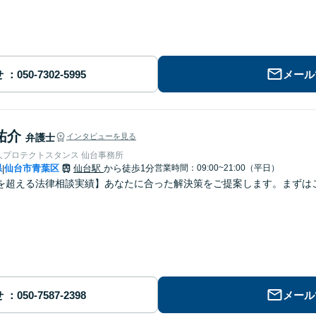
せ
メール
祐介
弁護士
インタビューを見る
人プロテクトスタンス 仙台事務所
県
仙台市青葉区
仙台駅
から徒歩1分
営業時間：09:00~21:00（平日）
|
を超える法律相談実績】あなたに合った解決策をご提案します。まずはご
せ
メール