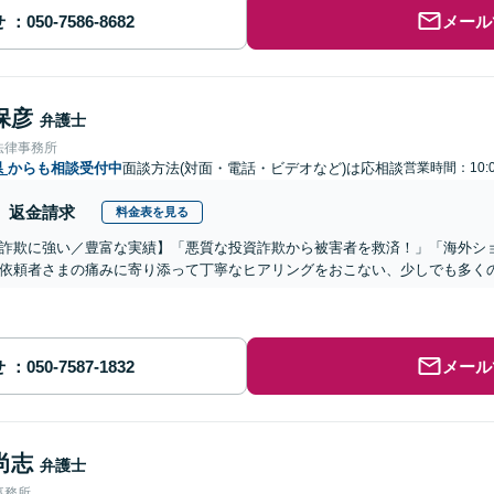
せ
メール
保彦
弁護士
法律事務所
県
からも相談受付中
面談方法(対面・電話・ビデオなど)は応相談
営業時間：10:0
返金請求
料金表を見る
詐欺に強い／豊富な実績】「悪質な投資詐欺から被害者を救済！」「海外シ
依頼者さまの痛みに寄り添って丁寧なヒアリングをおこない、少しでも多く
せ
メール
尚志
弁護士
事務所