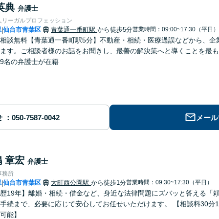
英典
弁護士
人リーガルプロフェッション
県
仙台市青葉区
青葉通一番町駅
から徒歩5分
営業時間：09:00~17:30（平日）
|
相談無料【青葉通一番町駅5分】不動産・相続・医療過誤などから、企
ます。ご相談者様のお話をお聞きし、最善の解決策へと導くことを最も
9名の弁護士が在籍
せ
メール
 章宏
弁護士
事務所
県
仙台市青葉区
大町西公園駅
から徒歩1分
営業時間：09:30~17:30（平日）
|
歴19年】離婚・相続・借金など、身近な法律問題にズバッと答える「頼
手続まで、必要に応じて安心してお任せいただけます。 【相談料30分1
可能】