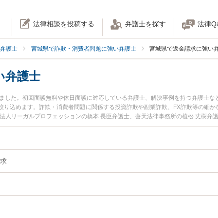
法律相談を投稿する
弁護士を探す
法律Q
弁護士
宮城県で詐欺・消費者問題に強い弁護士
宮城県で返金請求に強い
い弁護士
りました。初回面談無料や休日面談に対応している弁護士、解決事例を持つ弁護士な
絞り込めます。詐欺・消費者問題に関係する投資詐欺や副業詐欺、FX詐欺等の細か
士法人リーガルプロフェッションの橋本 長臣弁護士、蒼天法律事務所の植松 丈樹弁
発生した返金請求のトラブルを今すぐに弁護士に相談したい』『返金請求のトラブ
城県内の弁護士に相談予約したい』などでお困りの相談者さんにおすすめです。
求