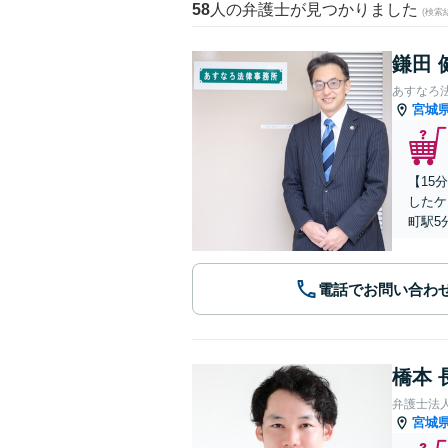
58
人の弁護士が見つかりました
(検索
鎌田 
あすなろ
宮城
【15
したケ
町駅5
電話でお問い合わ
橋本 
弁護士法
宮城