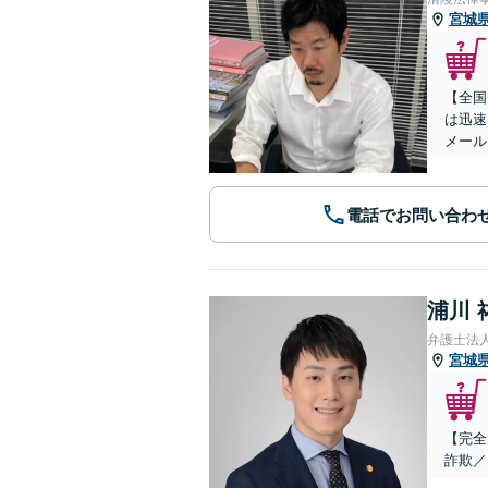
宮城
【全国
は迅速
メール
電話でお問い合わ
浦川 
弁護士法
宮城
【完全
詐欺／