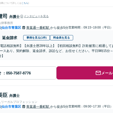
結果について詳しくは
こちら
)
健司
弁護士
インタビューを見る
法律事務所
県
仙台市青葉区
青葉通一番町駅
から徒歩5分
営業時間：09:15~19:00（平日）
|
返金請求
事例を見る(1件)
料金表を見る
分電話相談無料】【弁護士歴28年以上】【初回相談無料】詐欺被害に精通し
ースあり。契約解除、返金請求、訴訟など、お任せください。平日9時15分～1
分】
せ
メール
長臣
弁護士
人リーガルプロフェッション
県
仙台市青葉区
青葉通一番町駅
から徒歩5分
営業時間：09:00~17:30（平日）
|