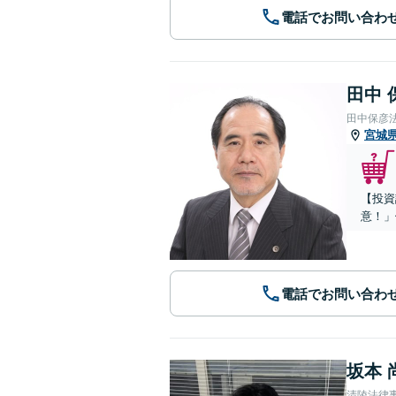
電話でお問い合わ
田中 
田中保彦
宮城
【投資
意！」
電話でお問い合わ
坂本 
清陵法律