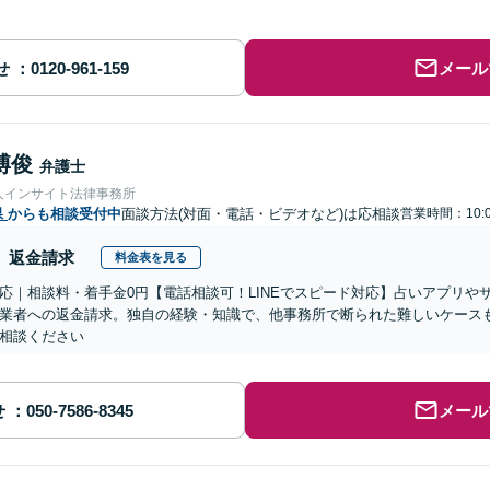
せ
メール
博俊
弁護士
人インサイト法律事務所
県
からも相談受付中
面談方法(対面・電話・ビデオなど)は応相談
営業時間：10:0
返金請求
料金表を見る
応｜相談料・着手金0円【電話相談可！LINEでスピード対応】占いアプリや
業者への返金請求。独自の経験・知識で、他事務所で断られた難しいケース
相談ください
せ
メール