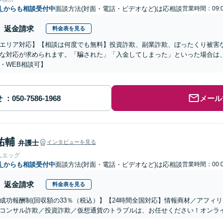
県
からも相談受付中
面談方法(対面・電話・ビデオなど)は応相談
営業時間：09:0
返金請求
料金表を見る
エリア対応】【相談は何度でも無料】投資詐欺、副業詐欺、ぼったくり被害
な対応が求められます。「騙された」「入金してしまった」といった場合は
・WEB相談可】
せ
メール
祐輔
弁護士
インタビューを見る
人エッグ
県
からも相談受付中
面談方法(対面・電話・ビデオなど)は応相談
営業時間：00:0
返金請求
料金表を見る
成功報酬制(回収額の33％（税込）】【24時間全国対応】情報商材／アフィ
コンサル詐欺／投資詐欺／仮想通貨のトラブルは、お任せください！オンラ