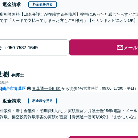
返金請求
料金表を見る
所相談無料【10名弁護士が在籍する事務所】被害にあったと感じたらすぐご
です「カードで支払ってしまった方もご相談可」【セカンドオピニオンOK
せ
メール
丈樹
弁護士
事務所
県
仙台市青葉区
青葉通一番町駅
から徒歩4分
営業時間：09:00~17:00（平日）
|
返金請求
料金表を見る
相談料・着手金無料・初期費用なし／実績豊富／弁護士歴19年/電話・メール・
詐欺、架空投資詐欺事案の実績が豊富【青葉通一番町駅4分】「おかしいな