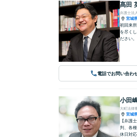
髙田 
弁護士法
宮城
初回来所
を尽くし
ださい。
電話でお問い合わ
小田嶋
大町法律
宮城
【弁護士
判、各種
休日対応