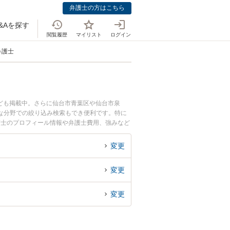
弁護士の方はこちら
&Aを探す
閲覧履歴
マイリスト
ログイン
弁護士
ども掲載中。さらに仙台市青葉区や仙台市泉
な分野での絞り込み検索もでき便利です。特に
護士のプロフィール情報や弁護士費用、強みなど
ル解決の実績豊富な近くの弁護士を検索したい』
変更
変更
変更