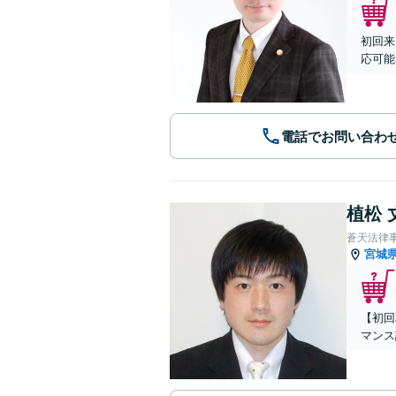
初回来
応可能
電話でお問い合わ
植松 
蒼天法律
宮城
【初回
マンス