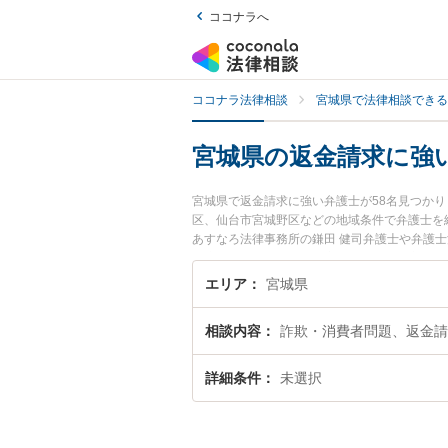
ココナラへ
ココナラ法律相談
宮城県で法律相談できる
宮城県の返金請求に強
宮城県で返金請求に強い弁護士が58名見つか
区、仙台市宮城野区などの地域条件で弁護士を
あすなろ法律事務所の鎌田 健司弁護士や弁護
が注目されています。『宮城県で土日や夜間に
『初回相談無料で返金請求を法律相談できる宮
エリア
宮城県
相談内容
詐欺・消費者問題、返金請
詳細条件
未選択