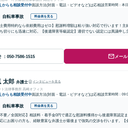
県
からも相談受付中
面談方法(対面・電話・ビデオなど)は応相談
営業時間：本
自転車事故
料金表を見る
士費用特約なら依頼費用はゼロ】慰謝料増額は粘り強い対応で行います！主
ち切りにも迅速に対応。【後遺障害等級認定】適切でない認定には異議申し
せ
メール
 太郎
弁護士
インタビューを見る
ート法律事務所 高崎オフィス
県
からも相談受付中
面談方法(対面・電話・ビデオなど)は応相談
営業時間：09:
自転車事故
料金表を見る
不要／全国対応】相談料・着手金0円で適正な慰謝料獲得から後遺障害認定
応にお困りの方も、経験豊富な弁護士が最後まで強気の交渉を行います。【全