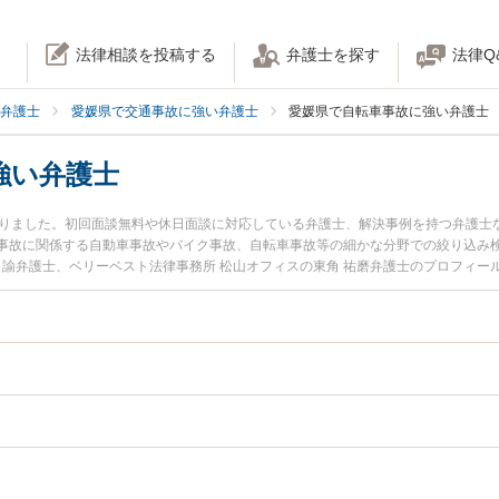
法律相談を投稿する
弁護士を探す
法律Q
弁護士
愛媛県で交通事故に強い弁護士
愛媛県で自転車事故に強い弁護士
強い弁護士
かりました。初回面談無料や休日面談に対応している弁護士、解決事例を持つ弁護士
事故に関係する自動車事故やバイク事故、自転車事故等の細かな分野での絞り込み
 諭弁護士、ベリーベスト法律事務所 松山オフィスの東角 祐磨弁護士のプロフィ
故のトラブルを今すぐに弁護士に相談したい』『自転車事故のトラブル解決の実績
護士に相談予約したい』などでお困りの相談者さんにおすすめです。