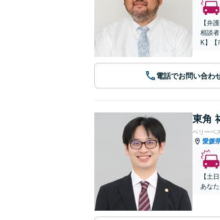
【弁護
相談者
K】【
電話でお問い合わ
東角 
ベリーベ
愛媛
【土日
あなた