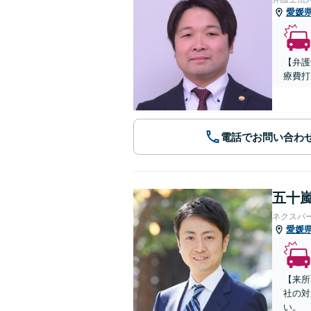
愛媛
【弁護
療費打
電話でお問い合わ
五十嵐
ネクスパ
愛媛
【来所
社の対
い。