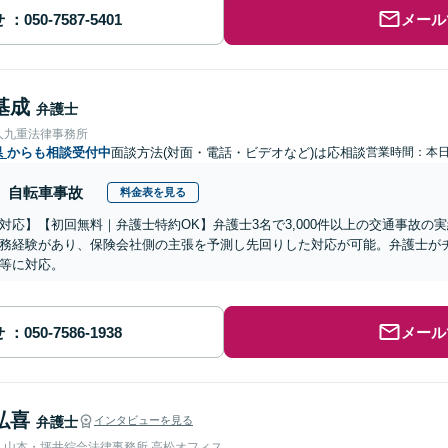
せ
メール
基成
弁護士
人九重法律事務所
県
からも相談受付中
面談方法(対面・電話・ビデオなど)は応相談
営業時間：本
自転車事故
料金表を見る
対応】【初回無料｜弁護士特約OK】弁護士3名で3,000件以上の交通事故の
務経験があり、保険会社側の主張を予測し先回りした対応が可能。弁護士が
等に対応。
せ
メール
弘喜
弁護士
インタビューを見る
弁護士法人山本・坪井綜合法律事務所 高松オフィス