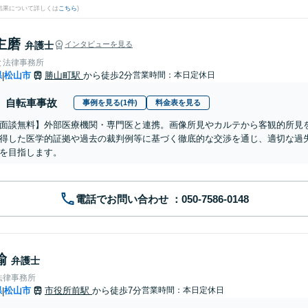
結果について詳しくは
こちら
)
主磨
弁護士
インタビューを見る
と法律事務所
県
松山市
勝山町駅
から徒歩2分
営業時間：本日定休日
|
自転車事故
事例を見る(1件)
料金表を見る
面談無料】外部医療機関・専門医と連携。画像所見やカルテから客観的所見
得した医学的証拠や過去の裁判例等に基づく徹底的な交渉を通じ、適切な過
を目指します。
電話でお問い合わせ
諭
弁護士
法律事務所
県
松山市
市役所前駅
から徒歩7分
営業時間：本日定休日
|