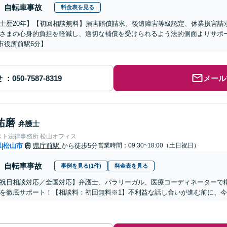
自転車事故
料金表を見る
士歴20年】【初回相談無料】損害賠償請求、後遺障害等級認定、休業損害請
さまの心身的負担を軽減し、適切な補償を受けられるよう法的側面よりサポ
市役所前駅6分】
せ
メール
祐磨
弁護士
スト法律事務所 松山オフィス
県
松山市
県庁前駅
から徒歩5分
営業時間：09:30~18:00（土日祝日）
|
自転車事故
事例を見る(1件)
料金表を見る
祝日相談対応／全国対応】弁護士、パラリーガル、医療コーディネーターで
を徹底サポート！【相談料：初回無料※1】不利益な話し合いが進む前に、