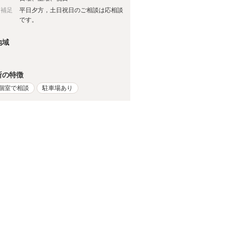
日補足
平日夕方，土日祝日のご相談は応相談
です。
地域
所の特徴
個室で相談
駐車場あり