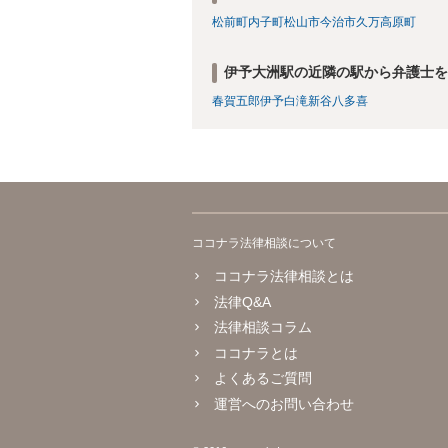
松前町
内子町
松山市
今治市
久万高原町
伊予大洲駅の近隣の駅から弁護士を
春賀
五郎
伊予白滝
新谷
八多喜
ココナラ法律相談について
ココナラ法律相談とは
法律Q&A
法律相談コラム
ココナラとは
よくあるご質問
運営へのお問い合わせ