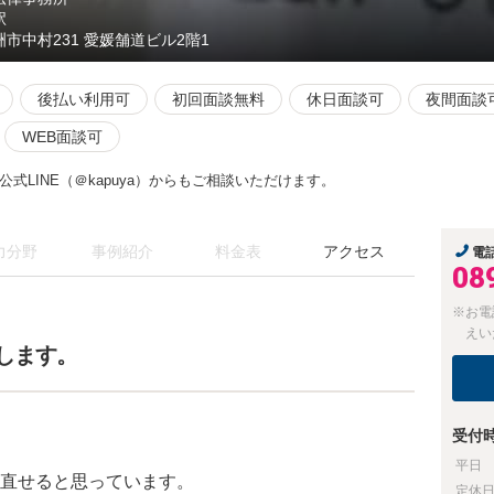
駅
洲市中村231 愛媛舗道ビル2階1
後払い利用可
初回面談無料
休日面談可
夜間面談
WEB面談可
式LINE（＠kapuya）からもご相談いただけます。
力分野
事例紹介
料金表
アクセス
電
08
※お電
えい
します。
受付
平日
直せると思っています。
定休