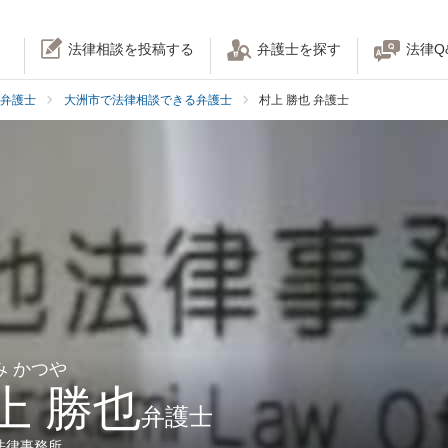
法律相談を投稿する
弁護士を探す
法律Q
弁護士
大洲市で法律相談できる弁護士
村上 勝也 弁護士
み かつや
上 勝也
弁護士
法律事務所