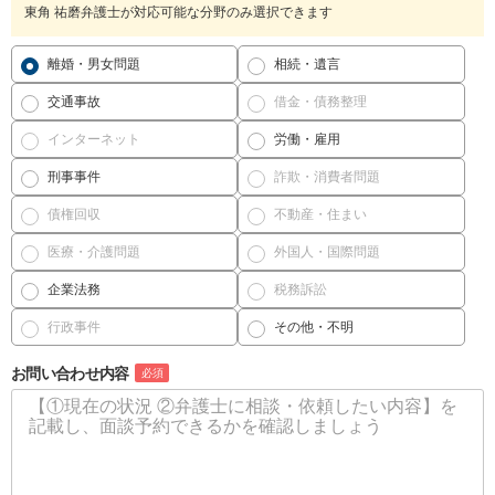
東角 祐磨弁護士が対応可能な分野のみ選択できます
離婚・男女問題
相続・遺言
交通事故
借金・債務整理
インターネット
労働・雇用
刑事事件
詐欺・消費者問題
債権回収
不動産・住まい
医療・介護問題
外国人・国際問題
企業法務
税務訴訟
行政事件
その他・不明
お問い合わせ内容
必須