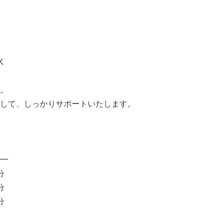
K
。
して、しっかりサポートいたします。
━
分
分
分