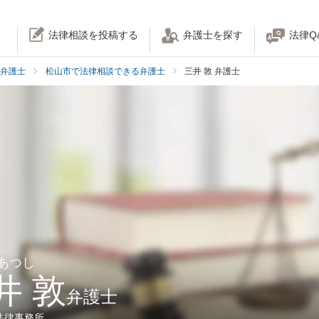
法律相談を投稿する
弁護士を探す
法律Q
弁護士
松山市で法律相談できる弁護士
三井 敦 弁護士
 あつし
井 敦
弁護士
法律事務所