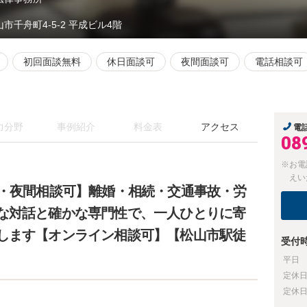
山市千舟町4-5-2 平成ビル4階
初回面談無料
休日面談可
夜間面談可
電話相談可
力分野
事例紹介
料金表
アクセス
電
08
※お電
えい
日・夜間相談可】離婚・相続・交通事故・労
な対話と確かな専門性で、一人ひとりに寄
します【オンライン相談可】【松山市駅徒
受付
平日
定休
定休