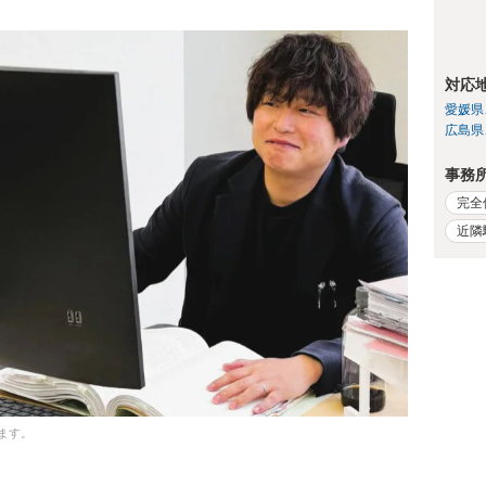
対応
愛媛県
広島県
事務
完全
近隣
ます。