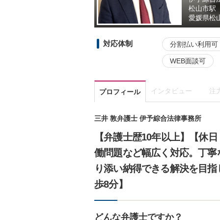
松山市駅
愛媛県
松
対応体制
分割払い利用可
WEB面談可
インタビュー
注
プロフィール
三井 敦弁護士 伊予綜合法律事務所
【弁護士歴10年以上】【休
働問題など幅広く対応。丁寧
り添い納得できる解決を目指
歩8分】
どんな弁護士ですか？