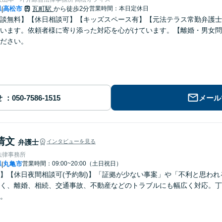
県
高松市
瓦町駅
から徒歩2分
営業時間：本日定休日
|
談無料】【休日相談可】【キッズスペース有】【元法テラス常勤弁護士
います。依頼者様に寄り添った対応を心がけています。【離婚・男女問
ださい。
せ
メール
清文
弁護士
インタビューを見る
法律事務所
県
丸亀市
営業時間：09:00~20:00（土日祝日）
|
】【休日夜間相談可(予約制)】「証拠が少ない事案」や「不利と思わ
く、離婚、相続、交通事故、不動産などのトラブルにも幅広く対応。丁
。