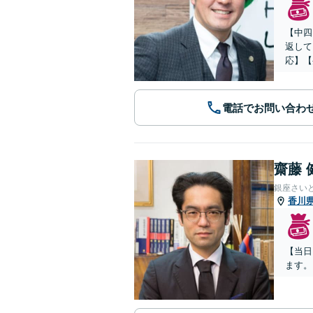
【中四
返して
応】【
電話でお問い合わ
齋藤 
銀座さい
香川
【当日
ます。