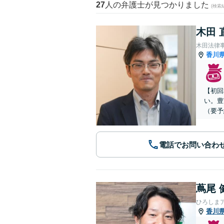
27
人の弁護士が見つかりました
(検索
木田 
木田法律
香川
【初回
い。豊
（要予
電話でお問い合わ
蔦尾 
ひろしま
香川