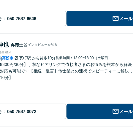
せ
メール
伸也
弁護士
インタビューを見る
律事務所
県
高松市
瓦町駅
から徒歩10分
営業時間：13:00~18:00（土曜日）
|
8800円/30分】丁寧なヒアリングで依頼者さまのお悩みを根本から解
対応も可能です【相続・遺言】他士業との連携でスピーディーに解決し
10分】
せ
メール