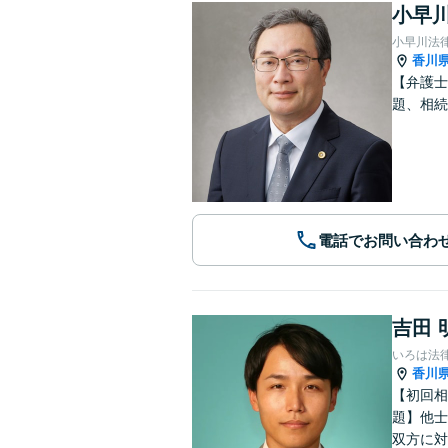
小早川
小早川法
香川
【弁護士
題、相続
電話でお問い合わ
吉田 
いろは法
香川
【初回相
題】他士
双方に対