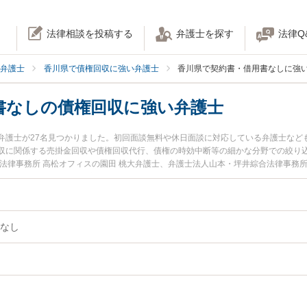
法律相談を投稿する
弁護士を探す
法律Q
弁護士
香川県で債権回収に強い弁護士
香川県で契約書・借用書なしに強
書なしの債権回収に強い弁護士
弁護士が27名見つかりました。初回面談無料や休日面談に対応している弁護士など
収に関係する売掛金回収や債権回収代行、債権の時効中断等の細かな分野での絞り
法律事務所 高松オフィスの園田 桃大弁護士、弁護士法人山本・坪井綜合法律事務所
ます。『香川県で土日や夜間に発生した契約書・借用書なしの債権回収のトラブル
近くの弁護士を検索したい』『初回相談無料で契約書・借用書なしの債権回収を法
。
なし