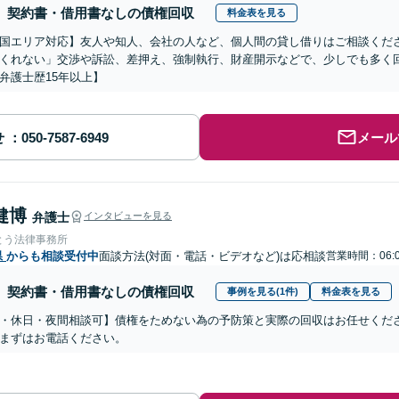
契約書・借用書なしの債権回収
料金表を見る
国エリア対応】友人や知人、会社の人など、個人間の貸し借りはご相談くだ
くれない」交渉や訴訟、差押え、強制執行、財産開示などで、少しでも多く
弁護士歴15年以上】
せ
メール
健博
弁護士
インタビューを見る
とう法律事務所
県
からも相談受付中
面談方法(対面・電話・ビデオなど)は応相談
営業時間：06:
契約書・借用書なしの債権回収
事例を見る(1件)
料金表を見る
・休日・夜間相談可】債権をためない為の予防策と実際の回収はお任せくだ
まずはお電話ください。