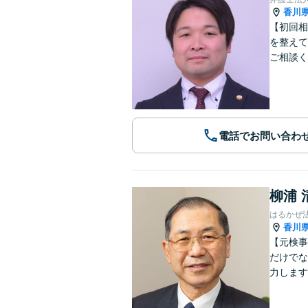
香川
【初回相
を整えて
ご相談く
電話でお問い合わ
柳浦 
はるかぜ
香川
【元検事
だけでな
力します