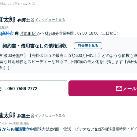
結果について詳しくは
こちら
)
直太郎
弁護士
インタビューを見る
事務所
県
高松市
片原町駅
から徒歩8分
営業時間：09:00~18:00（土日祝日）
|
契約書・借用書なしの債権回収
料金表を見る
相談30分無料】【売掛金回収の最高回収額600万円以上】どのような債権も
富な対応経験とスピーディーな対応で、回収額の最大化を目指します【高松駅
約）】
せ
メール
健太郎
弁護士
インタビューを見る
アイビー法律事務所
県
からも相談受付中
面談方法(対面・電話・ビデオなど)は応相談
営業時間：10: