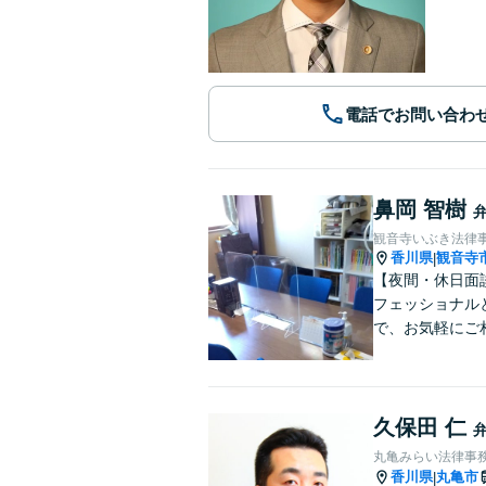
電話でお問い合わ
鼻岡 智樹
観音寺いぶき法律
香川県
観音寺
|
【夜間・休日面
フェッショナル
で、お気軽にご
久保田 仁
丸亀みらい法律事
香川県
丸亀市
|