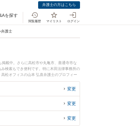
弁護士の方はこちら
&Aを探す
閲覧履歴
マイリスト
ログイン
い弁護士
も掲載中。さらに高松市や丸亀市、善通寺市な
込み検索もでき便利です。特に木田法律事務所の
 高松オフィスの山本 弘喜弁護士のプロフィー
を今すぐに弁護士に相談したい』『契約書・借用
律相談できる香川県内の弁護士に相談予約した
変更
変更
変更