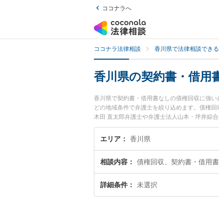
ココナラへ
ココナラ法律相談
香川県で法律相談できる
香川県の契約書・借用
香川県で契約書・借用書なしの債権回収に強い
どの地域条件で弁護士を絞り込めます。債権回
木田 直太郎弁護士や弁護士法人山本・坪井綜合
ル情報や弁護士費用、強みなどが注目されてい
書なしの債権回収のトラブル解決の実績豊富な
エリア
香川県
い』などでお困りの相談者さんにおすすめです
相談内容
債権回収、契約書・借用書
詳細条件
未選択