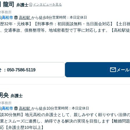
 龍司
弁護士
インタビューを見る
律事務所
県
高松市
高松駅
から徒歩8分
営業時間：本日定休日
|
歴32年・元検事】【刑事事件：初回面談無料・当日面会対応】【土日
、交通事故、債務整理等。地域密着型で丁寧に対応します。【高松駅徒
せ
メール
明央
弁護士
律事務所
県
高松市
高松駅
から徒歩10分
営業時間：本日定休日
|
談30分無料】地元高松の弁護士として、親しみやすく頼りやすい法律
業とスムーズに連携し、納得できる解決の実現を目指します【離婚問題
応【弁護士歴10年以上】