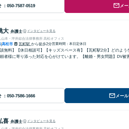
せ
メー
桃大
弁護士
インタビューを見る
弁護士法人山本・坪井綜合法律事務所 高松オフィス
県
高松市
瓦町駅
から徒歩2分
営業時間：本日定休日
|
談無料】【休日相談可】【キッズスペース有】【瓦町駅2分】どのよう
頼者様に寄り添った対応を心がけています。【離婚・男女問題】DV被
せ
メール
弘喜
弁護士
インタビューを見る
弁護士法人山本・坪井綜合法律事務所 高松オフィス