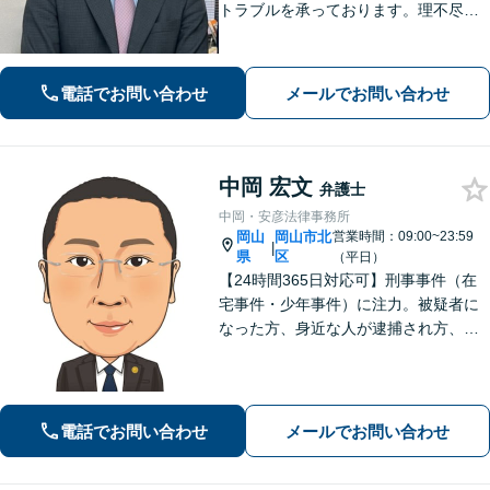
トラブルを承っております。理不尽な
思いをされている方が「明るい未来」
を歩んでいけるよう、親切丁寧にサポ
ートいたします。お困りの方はお早め
電話でお問い合わせ
メールでお問い合わせ
にご相談ください【WEB面談｜夜間面
談可】
中岡 宏文
弁護士
中岡・安彦法律事務所
岡山
岡山市北
営業時間：09:00~23:59
|
県
区
（平日）
【24時間365日対応可】刑事事件（在
宅事件・少年事件）に注力。被疑者に
なった方、身近な人が逮捕され方、す
ぐにご相談ください。刑事事件はスピ
ード勝負、初回の接見は即時駆けつけ
ます。事件解決後のアフターケアもい
たします。
電話でお問い合わせ
メールでお問い合わせ