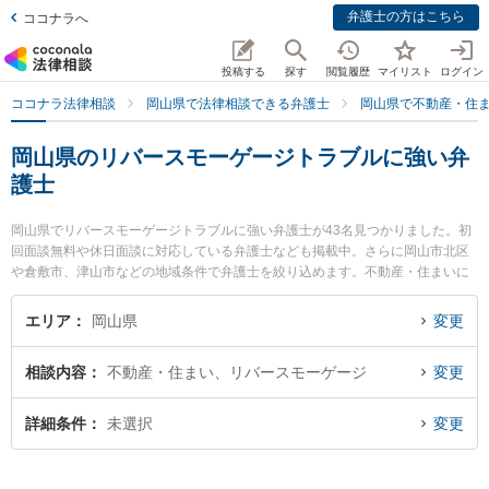
弁護士の方はこちら
ココナラへ
投稿する
探す
閲覧履歴
マイリスト
ログイン
ココナラ法律相談
岡山県で法律相談できる弁護士
岡山県で不動産・住
岡山県のリバースモーゲージトラブルに強い弁
護士
岡山県でリバースモーゲージトラブルに強い弁護士が43名見つかりました。初
回面談無料や休日面談に対応している弁護士なども掲載中。さらに岡山市北区
や倉敷市、津山市などの地域条件で弁護士を絞り込めます。不動産・住まいに
関係する立ち退き交渉や家賃交渉、不動産契約解除等の細かな分野での絞り込
み検索もでき便利です。特に葵綜合法律事務所の新名 信介弁護士やすずかけ法
エリア
岡山県
変更
律事務所の片山 雄太弁護士、三宅法律事務所の三宅 遼太郎弁護士のプロフィー
ル情報や弁護士費用、強みなどが注目されています。『岡山県で土日や夜間に
相談内容
不動産・住まい、リバースモーゲージ
変更
発生したリバースモーゲージトラブルのトラブルを今すぐに弁護士に相談した
い』『リバースモーゲージトラブルのトラブル解決の実績豊富な近くの弁護士
を検索したい』『初回相談無料でリバースモーゲージトラブルを法律相談でき
詳細条件
未選択
変更
る岡山県内の弁護士に相談予約したい』などでお困りの相談者さんにおすすめ
です。