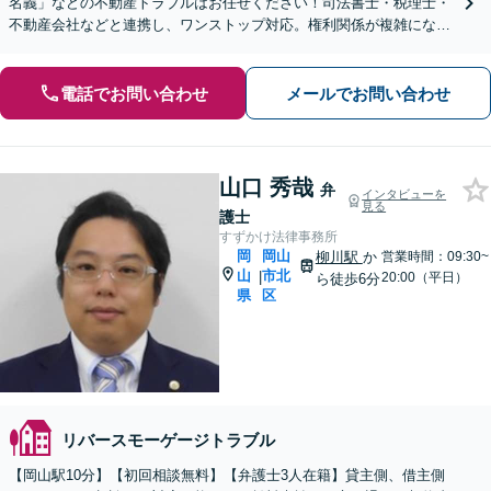
名義」などの不動産トラブルはお任せください！司法書士・税理士・
不動産会社などと連携し、ワンストップ対応。権利関係が複雑になる
前にご相談を！【夜間・休日相談可能】
電話でお問い合わせ
メールでお問い合わせ
山口 秀哉
弁
インタビューを
見る
護士
すずかけ法律事務所
岡
岡山
柳川駅
か
営業時間：09:30~
山
市北
|
20:00（平日）
ら徒歩6分
県
区
リバースモーゲージトラブル
【岡山駅10分】【初回相談無料】【弁護士3人在籍】貸主側、借主側