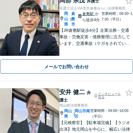
岡部 宗茂
弁護士
弁護士法人VIA支所倉敷みらい法律事務所
岡
倉
倉敷駅
か
営業時間：09:30~1
山
敷
|
7:30（平日）
ら徒歩4分
県
市
【JR倉敷駅徒歩4分】企業法務・交通
事故・労働災害・債務整理に注力して
います。交通事故（ケガをされている
被害者の方）、債務整理（過払い金請
求を含む）、労働災害、他士業からの
ご紹介がある場合の事業者相談は初回
メールでお問い合わせ
無料です。
安井 健二
弁
インタビューを
見る
護士
岡山南法律事務所
岡山
岡山市南
営業時間：09:00~18:00
|
県
区
（平日）
【元検察官】【駐車場完備】【ラジオ
出演】地元岡山を中心に、幅広い法律