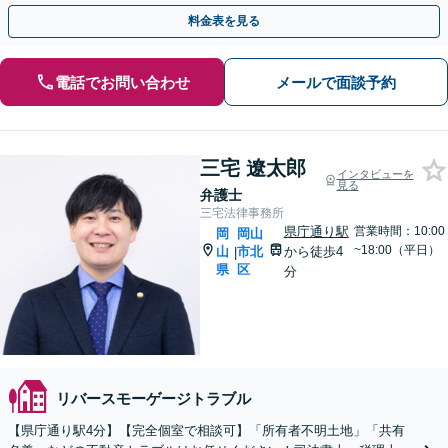
相談も【初回相談無料】【夜間土日面談可（要予約）】
料金表を見る
電話でお問い合わせ
メールで面談予約
三宅 遼太郎
インタビューを
見る
弁護士
三宅法律事務所
県庁通り駅
営業時間：10:00
岡
岡山
~18:00（平日）
山
市北
から徒歩4
|
県
区
分
リバースモーゲージトラブル
【県庁通り駅4分】【完全個室で相談可】「所有者不明土地」「共有