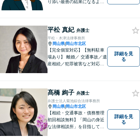
り添い最善の結果になるよう
尽力」婚姻費用・財産分与・
養育費の交渉などお任せくだ
さい「刑事事件：捜査機関に
平松 真紀
よる不当な取り調べや身体拘
弁護士
束から、依頼者さまの利益を
平松・木津法律事務所
守ります【完全個室相談】
岡山県
岡山市北区
|
【完全個室対応】【無料駐車
詳細を見
場あり】 離婚／ 交通事故／遺
る
産相続／犯罪被害など対応可
能。お話を、じっくりと伺い
ます。お気軽にご相談くださ
い。
髙橋 絢子
弁護士
弁護士法人菊池綜合法律事務所
岡山県
岡山市北区
|
【相続・交通事故・債務整理
詳細を見
初回相談無料】「岡山の身近
る
な法律相談所」を目指してい
ます。お悩みやご不安を抱え