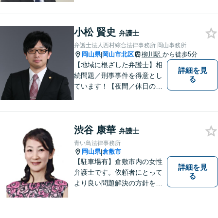
小松 賢史
弁護士
弁護士法人西村綜合法律事務所 岡山事務所
岡山県
岡山市北区
柳川駅
から徒歩5分
|
【地域に根ざした弁護士】相
詳細を見
続問題／刑事事件を得意とし
る
ています！【夜間／休日の相
談予約可能】初回相談は無料
となっております。まずは、
お気軽にご相談ください。
渋谷 康華
弁護士
青い鳥法律事務所
岡山県
倉敷市
|
【駐車場有】倉敷市内の女性
詳細を見
弁護士です。依頼者にとって
る
より良い問題解決の方針を示
すために、まず依頼者の気持
ちを理解することを大切にし
ています。法律問題は早めの