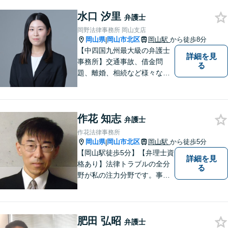
水口 汐里
弁護士
岡野法律事務所 岡山支店
岡山県
岡山市北区
岡山駅
から徒歩8分
|
【中四国九州最大級の弁護士
詳細を見
事務所】交通事故、借金問
る
題、離婚、相続など様々な問
題について、「何度でも無
料」の相談を行っています！
まずはお気軽にご相談くださ
作花 知志
い！
弁護士
作花法律事務所
岡山県
岡山市北区
岡山駅
から徒歩5分
|
【岡山駅徒歩5分】【弁理士資
詳細を見
格あり】法律トラブルの全分
る
野が私の注力分野です。事務
所の理念は、ご相談の後には
心の中に花が咲いたようにな
っていただけること。【法テ
肥田 弘昭
ラス対応】【後払い対応】
弁護士