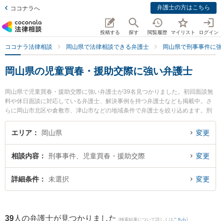
弁護士の方はこちら
ココナラへ
投稿する
探す
閲覧履歴
マイリスト
ログイン
ココナラ法律相談
岡山県で法律相談できる弁護士
岡山県で刑事事件に
岡山県の児童買春・援助交際に強い弁護士
岡山県で児童買春・援助交際に強い弁護士が39名見つかりました。初回面談無
料や休日面談に対応している弁護士、解決事例を持つ弁護士なども掲載中。さ
らに岡山市北区や倉敷市、津山市などの地域条件で弁護士を絞り込めます。刑
事事件に関係する加害者側や少年事件、再犯・前科あり等の細かな分野での絞
り込み検索もでき便利です。特にすずかけ法律事務所の山口 秀哉弁護士や葵綜
エリア
岡山県
変更
合法律事務所の北村 一弁護士、岡山南法律事務所の安井 健二弁護士のプロフィ
ール情報や弁護士費用、強みなどが注目されています。『岡山県で土日や夜間
相談内容
刑事事件、児童買春・援助交際
変更
に発生した児童買春・援助交際のトラブルを今すぐに弁護士に相談したい』
『児童買春・援助交際のトラブル解決の実績豊富な近くの弁護士を検索した
い』『初回相談無料で児童買春・援助交際を法律相談できる岡山県内の弁護士
詳細条件
未選択
変更
に相談予約したい』などでお困りの相談者さんにおすすめです。
39
人の弁護士が見つかりました
(検索結果について詳しくは
こちら
)