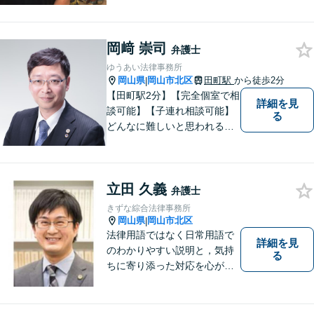
す！！！
岡﨑 崇司
弁護士
ゆうあい法律事務所
岡山県
岡山市北区
田町駅
から徒歩2分
|
【田町駅2分】【完全個室で相
詳細を見
談可能】【子連れ相談可能】
る
どんなに難しいと思われる案
件でも、あきらめずに解決策
を探していきたいと考えてい
ます。トラブルに巻き込まれ
立田 久義
ている皆さまの現状を良い方
弁護士
向に変化させることができる
きずな綜合法律事務所
ように全力を尽くします。
岡山県
岡山市北区
|
法律用語ではなく日常用語で
詳細を見
のわかりやすい説明と，気持
る
ちに寄り添った対応を心がけ
ています。