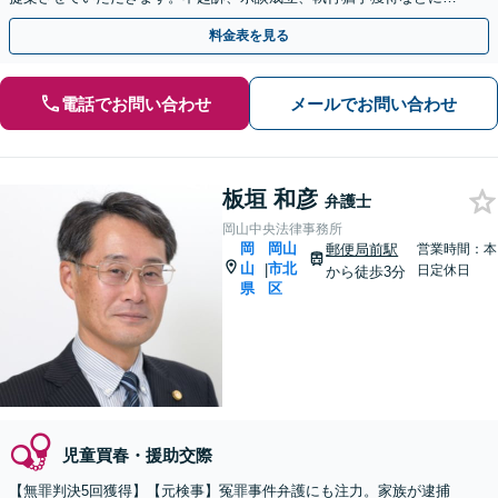
け、スムーズに対応【夜間面談可｜駐車場完備】
料金表を見る
電話でお問い合わせ
メールでお問い合わせ
板垣 和彦
弁護士
岡山中央法律事務所
岡
岡山
郵便局前駅
営業時間：本
山
市北
|
日定休日
から徒歩3分
県
区
児童買春・援助交際
【無罪判決5回獲得】【元検事】冤罪事件弁護にも注力。家族が逮捕