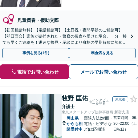
児童買春・援助交際
【初回相談無料】【電話相談可】【土日祝・夜間早朝のご相談可】
【即日面会】家族が逮捕された・警察の捜査を受けた場合、一分一秒
でも早くご連絡を！迅速な接見・示談により身柄の早期解放に努めま
す。精神面のケアも重視し、少年事件にも力を入れています。
事例を見る(1件)
料金表を見る
電話でお問い合わせ
メールでお問い合わせ
牧野 匡佑
東京都
インタビュ
ーを見る
弁護士
東京スタートアップ法律事務所 新宿支店
営業時間：06:
岡山県
面談方法(対面・
からも相
電話・ビデオな
30~22:00（土
談受付中
ど)は応相談
日祝日）