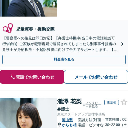
児童買春・援助交際
【警察署への接見は即日対応】【弁護士待機中/当日中の電話相談可
(予約制)】ご家族が犯罪容疑で逮捕されてしまったら刑事事件担当の
弁護士が身柄釈放・不起訴獲得に向けて全力でサポートします。【毎
月100名以上の相談実績】【全国対応】
料金表を見る
電話でお問い合わせ
メールでお問い合わせ
瀧澤 花梨
東京都
インタビュ
ーを見る
弁護士
東京スタートアップ法律事務所
営業時間：06:
岡山県
面談方法(対面・
からも相
電話・ビデオな
30~22:00（土