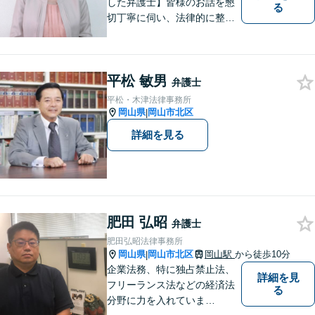
した弁護士】皆様のお話を懇
る
切丁寧に伺い、法律的に整理
して、わかりやすい言葉でご
説明いたします。【24時間予
約受付可】皆様方のお悩みが
平松 敏男
少しでも解決されますよう，
弁護士
誠心誠意努力いたす所存で
平松・木津法律事務所
す。皆様方のご来所をお待ち
岡山県
岡山市北区
|
しております。
詳細を見る
肥田 弘昭
弁護士
肥田弘昭法律事務所
岡山県
岡山市北区
岡山駅
から徒歩10分
|
企業法務、特に独占禁止法、
詳細を見
フリーランス法などの経済法
る
分野に力を入れていま