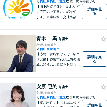
岡山県
岡山市北区
城下駅
から徒歩4分
|
【城下駅徒歩３分】話しやす
詳細を見
い雰囲気で丁寧にお話を伺い
る
ます。企業法務／交通事故／
離婚／相続など幅広い案件を
取り扱っております。
青木 一馬
弁護士
赤磐法律事務所
岡山県
赤磐市
|
【赤磐市役所すぐそば・駐車
詳細を見
場完備】赤磐市及び近隣の地
る
域の皆様のご相談をお待ちし
ております。
安原 照美
弁護士
安原法律事務所
岡山県
岡山市北区
柳川駅
から徒歩3分
|
【柳川駅近く】【地域に根ざ
詳細を見