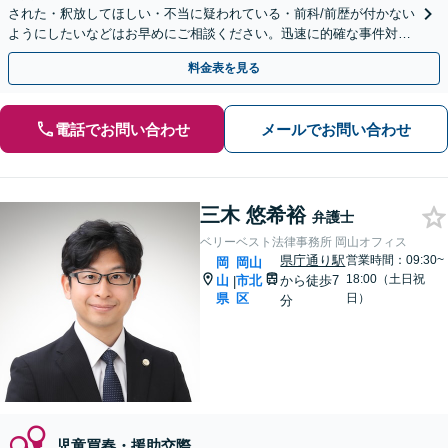
された・釈放してほしい・不当に疑われている・前科/前歴が付かない
ようにしたいなどはお早めにご相談ください。迅速に的確な事件対応
に定評あり。【夜間休日・全国対応可】【分割払い可】
料金表を見る
電話でお問い合わせ
メールでお問い合わせ
三木 悠希裕
弁護士
ベリーベスト法律事務所 岡山オフィス
県庁通り駅
営業時間：09:30~
岡
岡山
18:00（土日祝
山
市北
から徒歩7
|
県
区
日）
分
児童買春・援助交際