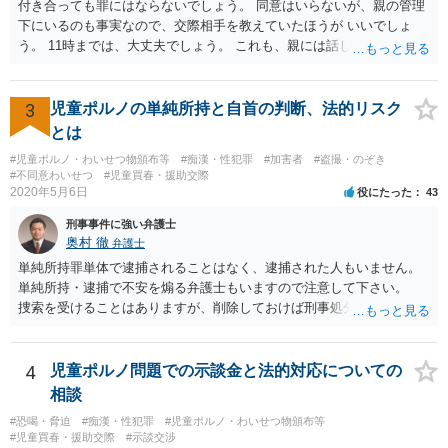
付き合っても罪にはならないでしょう。 同意はいらないが、親の管理
下にいるのも事実なので、交際相手を教えていたほうが いいでしょ
う。 11時までは、大丈夫でしょう。 これも、親には話しておいたほう
がいいでしょう。 同意があっても、性行為は、相手にとっては危険で
す。 あなたの年齢からいって、犯罪に問われる可能性があるからで
す。 また、あなたにとっても危険です。 性行為は、仮に妊娠した時に
3
児童ポルノの単純所持と自首の判断、法的リスク
責任が取れる年齢になってからにしたほうがいいですね。
とは
#児童ポルノ・わいせつ物頒布等
#痴漢・性犯罪
#加害者
#盗撮・のぞき
#不同意わいせつ
#児童買春・援助交際
2020年5月6日
役にたった
43
刑事事件に強い弁護士
奥村 徹
弁護士
単純所持罪単体で逮捕されることはなく、逮捕された人もいません。
単純所持・逮捕で不安を煽る弁護士もいますので注意して下さい。
捜索を受けることはありますが、削除しておけば刑事処分をうけるこ
とはないので、公務員などで捜索も困る場合以外は媒体を破壊するな
どしておけばいいでしょう。
4
児童ポルノ問題での示談金と法的対応についての
相談
#恐喝・脅迫
#痴漢・性犯罪
#児童ポルノ・わいせつ物頒布等
#児童買春・援助交際
#示談交渉