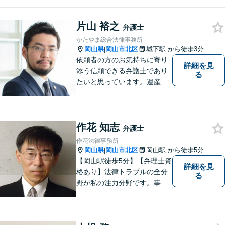
ます♦ご相談者・依頼者様の最
大の理解者として活動いたし
ます。【完全個室】【初回３
片山 裕之
弁護士
０分無料面談】
かたやま総合法律事務所
岡山県
岡山市北区
城下駅
から徒歩3分
|
依頼者の方のお気持ちに寄り
詳細を見
添う信頼できる弁護士であり
る
たいと思っています。遺産分
割、交通事故、刑事事件、離
婚、不貞慰謝料、木企業法務
等に対応しています。お気軽
作花 知志
にご相談ください。
弁護士
作花法律事務所
岡山県
岡山市北区
岡山駅
から徒歩5分
|
【岡山駅徒歩5分】【弁理士資
詳細を見
格あり】法律トラブルの全分
る
野が私の注力分野です。事務
所の理念は、ご相談の後には
心の中に花が咲いたようにな
っていただけること。【法テ