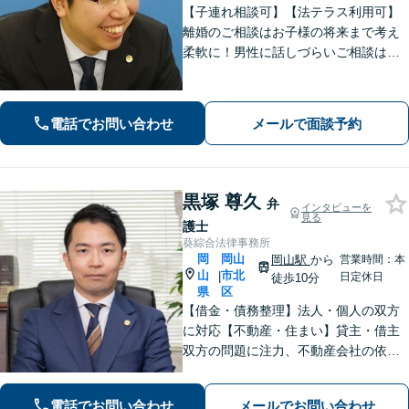
【子連れ相談可】【法テラス利用可】
離婚のご相談はお子様の将来まで考え
柔軟に！男性に話しづらいご相談は女
性弁護士がうかがいます／不動産トラ
ブルは司法書士・土地家屋調査士など
と連携してきめ細やかに対応【注力分
電話でお問い合わせ
メールで面談予約
野初回相談無料】【WEB面談可】
黒塚 尊久
弁
インタビューを
見る
護士
葵綜合法律事務所
岡
岡山
岡山駅
から
営業時間：本
山
市北
|
日定休日
徒歩10分
県
区
【借金・債務整理】法人・個人の双方
に対応【不動産・住まい】貸主・借主
双方の問題に注力、不動産会社の依頼
実績あり【労働・雇用】労災事件に精
通。その他労働事件もカバー【行政事
電話でお問い合わせ
メールでお問い合わせ