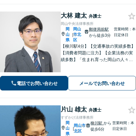
大林 建太
弁護士
岡山中央法律事務所
岡
岡山
郵便局前駅
営業時間：本
山
市北
|
日定休日
から徒歩3分
県
区
【柳川駅4分】【交通事故の実績多数】
【消費者問題に注力】【企業法務の実
績多数】「生まれ育った岡山の人々の
生活の支えになりたい、岡山をもっと
元気にしたい」 そんな思いを胸に、誠
実かつ確実な対応に努めてまいりま
電話でお問い合わせ
メールでお問い合わせ
す。お気軽にご相談ください。
片山 雄太
弁護士
すずかけ法律事務所
岡
柳川駅
から
営業時間：本
岡山市
山
|
日定休日
徒歩6分
北区
県