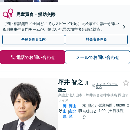
児童買春・援助交際
【初回相談無料／全国どこでもスピード対応】元検事の弁護士が率い
る刑事事件専門チームが、幅広い犯罪の加害者弁護に対応。
事例を見る(1件)
料金表を見る
電話でお問い合わせ
メールでお問い合わせ
坪井 智之
弁
インタビューを
見る
護士
弁護士法人山本・坪井綜合法律事務所 岡山オ
フィス
柳川駅
か
営業時間：08:00~2
岡
岡山
1:00（土日祝日）
山
市北
ら徒歩2
|
県
区
分