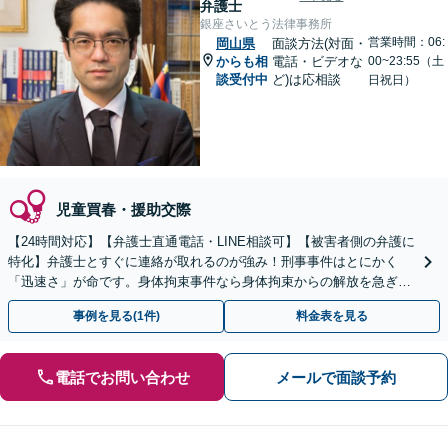
弁護士
銀座さいとう法律事務所
営業時間：06:
岡山県
面談方法(対面・
からも相
電話・ビデオな
00~23:55（土
談受付中
ど)は応相談
日祝日）
児童買春・援助交際
【24時間対応】【弁護士直通電話・LINE相談可】【被害者側の弁護に
特化】弁護士とすぐに連絡が取れるのが強み！刑事事件はとにかく
「迅速さ」が命です。身体拘束事件なら身体拘束からの解放を急ぎま
す。示談交渉はお任せください。
事例を見る(1件)
料金表を見る
電話でお問い合わせ
メールで面談予約