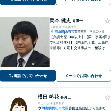
件】学校トラブル・いじめ問題に注力
【企業法務】予防法務・紛争対応お任
せください。
岡本 健史
弁護士
玉島総合法律事務所
岡山県
倉敷市
営業時間：本日定休日
|
【弁護士歴10年以上】【同一事案3回ま
で相談料無料】【岡山県全域、広島県
東部等に対応】交通事故のご相談はお
任せください！「1円でも多く」賠償金
の獲得を目指します！保険会社の対
応、後遺障害の認定に疑問や不安があ
る方、ご相談ください。
電話でお問い合わせ
メールでお問い合わせ
横田 藍花
弁護士
岡山中央法律事務所
岡山県
岡山市北区
郵便局前駅
から徒歩3分
|