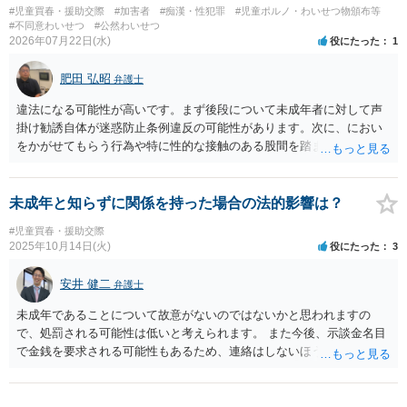
#児童買春・援助交際
#加害者
#痴漢・性犯罪
#児童ポルノ・わいせつ物頒布等
#不同意わいせつ
#公然わいせつ
2026年07月22日(水)
役にたった
1
肥田 弘昭
弁護士
違法になる可能性が高いです。まず後段について未成年者に対して声
掛け勧誘自体が迷惑防止条例違反の可能性があります。次に、におい
をかがせてもらう行為や特に性的な接触のある股間を踏ませる行為
は、児童に有害行為をさせるとして児童福祉法違反、青少年保護育成
条例違反などに該当する可能性が高いです。ご参考にしてください。
未成年と知らずに関係を持った場合の法的影響は？
#児童買春・援助交際
2025年10月14日(火)
役にたった
3
安井 健二
弁護士
未成年であることについて故意がないのではないかと思われますの
で、処罰される可能性は低いと考えられます。 また今後、示談金名目
で金銭を要求される可能性もあるため、連絡はしないほうがいいでし
ょう。 仮に警察から連絡がきたときは、お手持ちの証拠を警察に見せ
てご自身の認識を伝えてください。