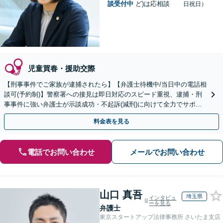
談受付中
ど)は応相談
日祝日）
児童買春・援助交際
【刑事事件でご家族が逮捕されたら】【弁護士待機中/当日中の電話相
談可(予約制)】警察署への接見は即日対応のスピード重視、逮捕・刑
事事件に強い弁護士が示談成功・不起訴(減刑)に向けて全力でサポー
トします。【加害者側の相談専門】
料金表を見る
電話でお問い合わせ
メールでお問い合わせ
山口 真吾
埼玉県
インタビュ
ーを見る
弁護士
東京スタートアップ法律事務所 さいたま支店