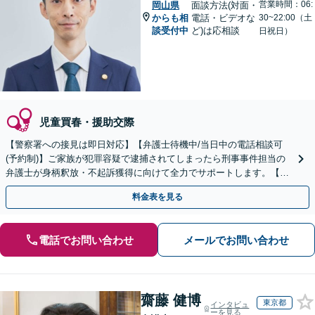
営業時間：06:
岡山県
面談方法(対面・
からも相
電話・ビデオな
30~22:00（土
談受付中
ど)は応相談
日祝日）
児童買春・援助交際
【警察署への接見は即日対応】【弁護士待機中/当日中の電話相談可
(予約制)】ご家族が犯罪容疑で逮捕されてしまったら刑事事件担当の
弁護士が身柄釈放・不起訴獲得に向けて全力でサポートします。【毎
月100名以上の相談実績】【全国対応】
料金表を見る
電話でお問い合わせ
メールでお問い合わせ
齋藤 健博
東京都
インタビュ
ーを見る