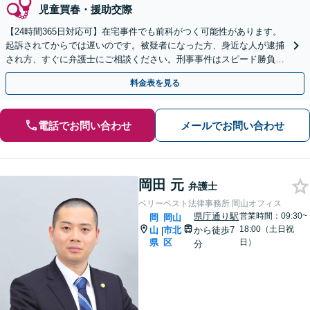
児童買春・援助交際
【24時間365日対応可】在宅事件でも前科がつく可能性があります。
起訴されてからでは遅いのです。被疑者になった方、身近な人が逮捕
され方、すぐに弁護士にご相談ください。刑事事件はスピード勝負、
初回の接見は即時駆けつけます。
料金表を見る
電話でお問い合わせ
メールでお問い合わせ
岡田 元
弁護士
ベリーベスト法律事務所 岡山オフィス
県庁通り駅
営業時間：09:30~
岡
岡山
18:00（土日祝
山
市北
から徒歩7
|
県
区
日）
分