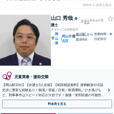
39件中 1-30件を表示
山口 秀哉
弁
インタビューを
見る
護士
すずかけ法律事務所
岡
柳川駅
から
営業時間：本
岡山市
山
|
日定休日
徒歩6分
北区
県
児童買春・援助交際
【岡山駅10分】【弁護士3人在籍】【初回相談無料】身柄解放や示談
交渉に豊富な経験あり！痴漢／窃盗／詐欺／飲酒運転／ひき逃げな
ど。刑事事件はスピード対応が大切です！逮捕・実刑回避の可能性が
ある内に今すぐお電話を【土日祝／夜間対応可】
料金表を見る