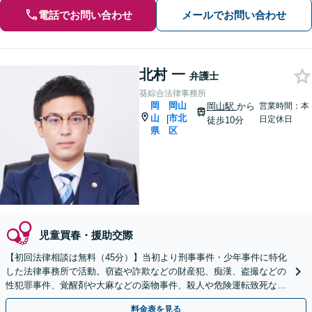
電話でお問い合わせ
メールでお問い合わせ
北村 一
弁護士
葵綜合法律事務所
岡
岡山
岡山駅
から
営業時間：本
山
市北
|
日定休日
徒歩10分
県
区
児童買春・援助交際
【初回法律相談は無料（45分）】当初より刑事事件・少年事件に特化
した法律事務所で活動。窃盗や詐欺などの財産犯、痴漢、盗撮などの
性犯罪事件、覚醒剤や大麻などの薬物事件、殺人や危険運転致死など
の裁判員裁判事件等、豊富な実績。
料金表を見る