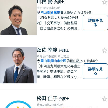
山根 務
ラス対応】【後払い対応】
弁護士
【日弁連国際人権問題委員会
やまね法律事務所
所属】お困りの方は、お気軽
岡山県
倉敷市
倉敷駅
から徒歩9分
|
にご相談下さい。
【JR倉敷駅より徒歩10分以
詳細を見
内】【交通事故、債務整理
る
（自己破産を含む）の初回相
談６０分無料】
畑佐 幸範
弁護士
岡野法律事務所 岡山支店
岡山県
岡山市北区
岡山駅
から徒歩8分
|
【中四国九州最大級の弁護士
詳細を見
事務所】交通事故、借金問
る
題、離婚、相続など様々な問
題について、「何度でも無
料」の相談を行っています！
まずはお気軽にご相談くださ
松田 佳子
い！
弁護士
晴れの町法律事務所