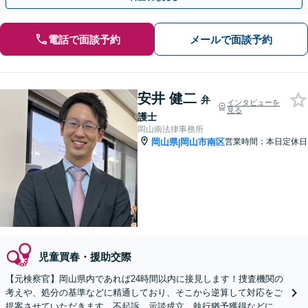
電話で面談予約
メールで面談予約
安井 健二
弁
インタビューを
見る
護士
岡山南法律事務所
岡山県
岡山市南区
営業時間：本日定休日
|
児童買春・援助交際
【元検察官】岡山県内であれば24時間以内に接見します！捜査機関の
考えや、処分の基準などに精通しており、そこから逆算して対応をご
提案させていただきます。不起訴、示談成立、執行猶予獲得などに向