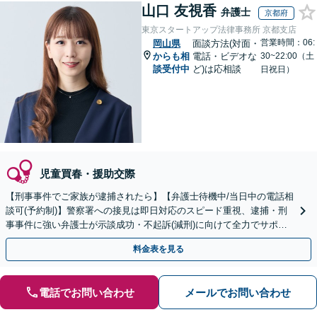
山口 友視香
弁護士
京都府
東京スタートアップ法律事務所 京都支店
営業時間：06:
岡山県
面談方法(対面・
からも相
電話・ビデオな
30~22:00（土
談受付中
ど)は応相談
日祝日）
児童買春・援助交際
【刑事事件でご家族が逮捕されたら】【弁護士待機中/当日中の電話相
談可(予約制)】警察署への接見は即日対応のスピード重視、逮捕・刑
事事件に強い弁護士が示談成功・不起訴(減刑)に向けて全力でサポー
トします。【加害者側の相談専門】
料金表を見る
電話でお問い合わせ
メールでお問い合わせ