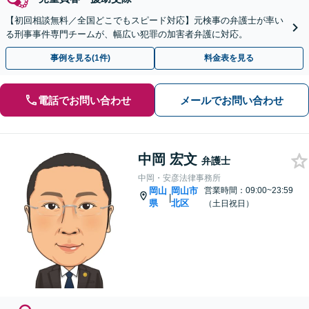
【初回相談無料／全国どこでもスピード対応】元検事の弁護士が率い
る刑事事件専門チームが、幅広い犯罪の加害者弁護に対応。
事例を見る(1件)
料金表を見る
電話でお問い合わせ
メールでお問い合わせ
中岡 宏文
弁護士
中岡・安彦法律事務所
岡山
岡山市
営業時間：09:00~23:59
|
県
北区
（土日祝日）