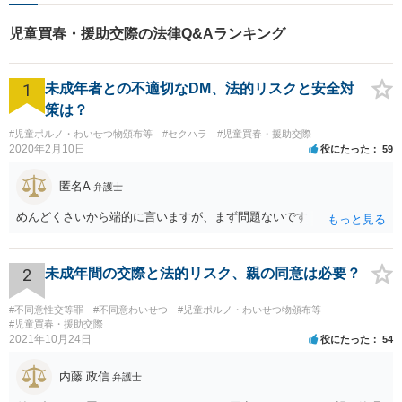
児童買春・援助交際の法律Q&Aランキング
1
未成年者との不適切なDM、法的リスクと安全対
策は？
#児童ポルノ・わいせつ物頒布等
#セクハラ
#児童買春・援助交際
2020年2月10日
役にたった
59
匿名A
弁護士
めんどくさいから端的に言いますが、まず問題ないです
2
未成年間の交際と法的リスク、親の同意は必要？
#不同意性交等罪
#不同意わいせつ
#児童ポルノ・わいせつ物頒布等
#児童買春・援助交際
2021年10月24日
役にたった
54
内藤 政信
弁護士