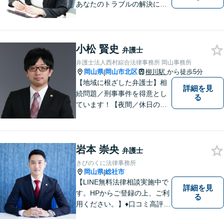
あなたのトラブルの解決に向
けて対応します。子どもが関
わる問題・事故のご相談も積
極的に対応しています。
小松 賢史
弁護士
弁護士法人西村綜合法律事務所 岡山事務所
岡山県
岡山市北区
柳川駅
から徒歩5分
|
【地域に根ざした弁護士】相
詳細を見
続問題／刑事事件を得意とし
る
ています！【夜間／休日の相
談予約可能】初回相談は無料
となっております。まずは、
お気軽にご相談ください。
岩本 崇央
弁護士
きびのくに法律事務所
岡山県
総社市
|
【LINE無料法律相談実施中で
詳細を見
す。HPからご登録の上、ご利
る
用ください。】♦口コミ高評価
多数有♦丁寧にお話をお伺いし