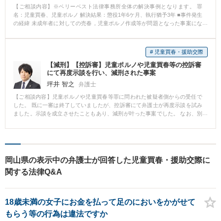
【ご相談内容】※ベリーベスト法律事務所全体の解決事例となります。 罪
名：児童買春、児童ポルノ 解決結果：懲役1年6ケ月、執行猶予3年 ■事件発生
の経緯 未成年者に対しての売春，児童ポルノ作成等が問題となった事案にな
ります。 ■相談～解決の流れ お住まいの県と事件発生の県が異なることか
ら，相談オフィスとは別のオフィスで主として対応することになりました。
本件に関しては，ご本人の真摯な反省や，ご家族の今後の監督等の支えが大
# 児童買春・援助交際
きく，結果として保釈請求も通り，また併せて執行猶予付の判決を取得する
【減刑】【控訴審】児童ポルノや児童買春等の控訴審
こともできました。 ■解決のポイント オフィスが各地にあるところから，
にて再度示談を行い、減刑された事案
「相談できても別の県だから・・・」と懸念されることなく対応ができる，
というところがまず一つ目のポイントであったと思います。 また併せて，本
坪井 智之
弁護士
件においてはご家族の支えが何よりの大きかった要素だと思っております
【ご相談内容】児童ポルノや児童買春等罪に問われた被疑者側からの受任で
し，それを裁判所や検察庁に代弁するという作業が実を結んだのではないか
した。 既に一審は終了していましたが、控訴審にて弁護士が再度示談を試み
と考えています。特に事案の性質上，ご家族の協力を得にくい場合もあろう
ました。示談を成立させたこともあり、減刑が叶った事案でした。 なお、別
かとは思いますが，そこについはて弁護士が仲介役を務めることも可能だと
件になりますが、控訴審・上告審中の働きかけが功を奏した例として、上告
思っています。
審において上告保釈を請求し、保釈が認められた事案もございます。既に判
決が出ている事件であっても、何かできる場合もあります。あきらめずに是
非ご相談ください。
岡山県の表示中の弁護士が回答した児童買春・援助交際に
関する法律Q&A
18歳未満の女子にお金を払って足のにおいをかがせて
もらう等の行為は違法ですか