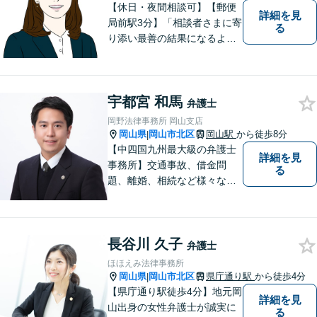
【休日・夜間相談可】【郵便
詳細を見
局前駅3分】「相談者さまに寄
る
り添い最善の結果になるよう
尽力」婚姻費用・財産分与・
養育費の交渉などお任せくだ
さい「刑事事件：捜査機関に
宇都宮 和馬
よる不当な取り調べや身体拘
弁護士
束から、依頼者さまの利益を
岡野法律事務所 岡山支店
守ります【完全個室相談】
岡山県
岡山市北区
岡山駅
から徒歩8分
|
【中四国九州最大級の弁護士
詳細を見
事務所】交通事故、借金問
る
題、離婚、相続など様々な問
題について、「何度でも無
料」の相談を行っています！
まずはお気軽にご相談くださ
長谷川 久子
い！
弁護士
ほほえみ法律事務所
岡山県
岡山市北区
県庁通り駅
から徒歩4分
|
【県庁通り駅徒歩4分】地元岡
詳細を見
山出身の女性弁護士が誠実に
る